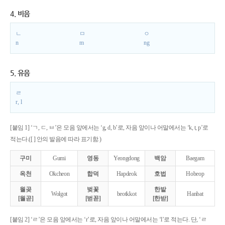
4. 비음
ㄴ
ㅁ
ㅇ
n
m
ng
5. 유음
ㄹ
r, l
[붙임 1] ‘ㄱ, ㄷ, ㅂ’은 모음 앞에서는 ‘g, d, b’로, 자음 앞이나 어말에서는 ‘k, t, p’로
적는다.([ ] 안의 발음에 따라 표기함.)
구미
Gumi
영동
Yeongdong
백암
Baegam
옥천
Okcheon
합덕
Hapdeok
호법
Hobeop
월곶
벚꽃
한밭
Wolgot
beotkkot
Hanbat
[월곧]
[벋꼳]
[한받]
[붙임 2] ‘ㄹ’은 모음 앞에서는 ‘r’로, 자음 앞이나 어말에서는 ‘l’로 적는다. 단, ‘ㄹ