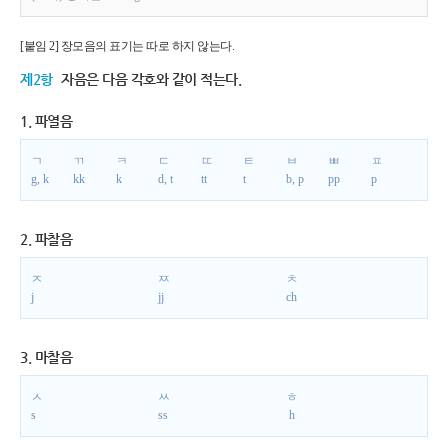
[붙임 2] 장모음의 표기는 따로 하지 않는다.
제2항
자음은 다음 각호와 같이 적는다.
1. 파열음
ㄱ
ㄲ
ㅋ
ㄷ
ㄸ
ㅌ
ㅂ
ㅃ
ㅍ
g, k
kk
k
d, t
tt
t
b, p
pp
p
2. 파찰음
ㅈ
ㅉ
ㅊ
j
jj
ch
3. 마찰음
ㅅ
ㅆ
ㅎ
s
ss
h