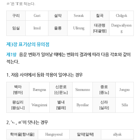
ㄹ’은 ‘ll’로 적는다.
구리
Guri
설악
Seorak
칠곡
Chilgok
대관령
Daegwallyeon
임실
Imsil
울릉
Ulleung
[대괄령]
g
제3장 표기상의 유의점
제1항
음운 변화가 일어날 때에는 변화의 결과에 따라 다음 각호와 같이
적는다.
1. 자음 사이에서 동화 작용이 일어나는 경우
백마
신문로
종로
Baengma
Sinmunno
Jongno
[뱅마]
[신문노]
[종노]
왕십리
별내
신라
Wangsimni
Byeollae
Silla
[왕심니]
[별래]
[실라]
2. ‘ㄴ, ㄹ’이 덧나는 경우
학여울[항녀울]
Hangnyeoul
알약[알략]
allyak