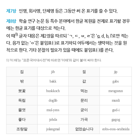
제7항
인명, 회사명, 단체명 등은 그동안 써 온 표기를 쓸 수 있다.
제8항
학술 연구 논문 등 특수 분야에서 한글 복원을 전제로 표기할 경우
에는 한글 표기를 대상으로 적는다.
1)
이 때
글자 대응은 제2장을 따르되 ‘ㄱ, ㄷ, ㅂ, ㄹ’은 ‘g, d, b, l’로만 적는
다. 음가 없는 ‘ㅇ’은 붙임표(-)로 표기하되 어두에서는 생략하는 것을 원
칙으로 한다. 기타 분절의 필요가 있을 때에도 붙임표(-)를 쓴다.
1) '이 때'는 "표준국어대사전"에 따르면 '이때'와 같이 붙여 써야 한다.
집
jib
짚
jip
밖
bakk
값
gabs
붓꽃
buskkoch
먹는
meogneun
독립
doglib
문리
munli
물엿
mul-yeos
굳이
gud-i
좋다
johda
가곡
gagog
조랑말
jolangmal
없었습니다
eobs-eoss-seubnida