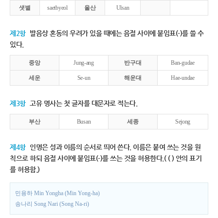
샛별
saetbyeol
울산
Ulsan
제2항
발음상 혼동의 우려가 있을 때에는 음절 사이에 붙임표(-)를 쓸 수
있다.
중앙
Jung-ang
반구대
Ban-gudae
세운
Se-un
해운대
Hae-undae
제3항
고유 명사는 첫 글자를 대문자로 적는다.
부산
Busan
세종
Sejong
제4항
인명은 성과 이름의 순서로 띄어 쓴다. 이름은 붙여 쓰는 것을 원
칙으로 하되 음절 사이에 붙임표(-)를 쓰는 것을 허용한다.( ( ) 안의 표기
를 허용함.)
민용하 Min Yongha (Min Yong-ha)
송나리 Song Nari (Song Na-ri)