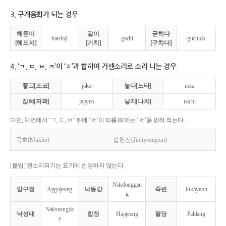
3. 구개음화가 되는 경우
해돋이
같이
굳히다
haedoji
gachi
guchida
[해도지]
[가치]
[구치다]
4. ‘ㄱ, ㄷ, ㅂ, ㅈ’이 ‘ㅎ’과 합하여 거센소리로 소리 나는 경우
좋고[조코]
joko
놓다[노타]
nota
잡혀[자펴]
japyeo
낳지[나치]
nachi
다만, 체언에서 ‘ㄱ, ㄷ, ㅂ’ 뒤에 ‘ㅎ’이 따를 때에는 ‘ㅎ’을 밝혀 적는다.
묵호(Mukho)
집현전(Jiphyeonjeon)
[붙임] 된소리되기는 표기에 반영하지 않는다.
Nakdonggan
압구정
Apgujeong
낙동강
죽변
Jukbyeon
g
Nakseongda
낙성대
합정
Hapjeong
팔당
Paldang
e