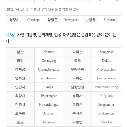
[붙임] ‘시, 군, 읍’의 행정 구역 단위는 생략할 수 있다.
청주시
Cheongju
함평군
Hampyeong
순창읍
Sunchang
제6항
자연 지물명, 문화재명, 인공 축조물명은 붙임표(-) 없이 붙여 쓴
다.
남산
Namsan
속리산
Songnisan
금강
Geumgang
독도
Dokdo
경복궁
Gyeongbokgung
무량수전
Muryangsujeon
연화교
Yeonhwagyo
극락전
Geungnakjeon
안압지
Anapji
남한산성
Namhansanseong
화랑대
Hwarangdae
불국사
Bulguksa
현충사
Hyeonchungsa
독립문
Dongnimmun
오죽헌
Ojukheon
촉석루
Chokseongnu
종묘
Jongmyo
다보탑
Dabotap