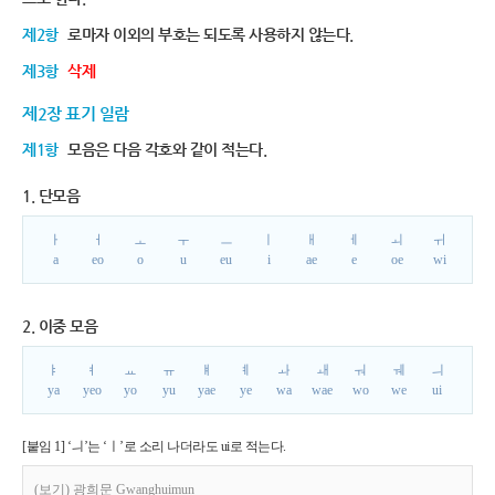
제2항
로마자 이외의 부호는 되도록 사용하지 않는다.
제3항
삭제
제2장 표기 일람
제1항
모음은 다음 각호와 같이 적는다.
1. 단모음
ㅏ
ㅓ
ㅗ
ㅜ
ㅡ
ㅣ
ㅐ
ㅔ
ㅚ
ㅟ
a
eo
o
u
eu
i
ae
e
oe
wi
2. 이중 모음
ㅑ
ㅕ
ㅛ
ㅠ
ㅒ
ㅖ
ㅘ
ㅙ
ㅝ
ㅞ
ㅢ
ya
yeo
yo
yu
yae
ye
wa
wae
wo
we
ui
[붙임 1] ‘ㅢ’는 ‘ㅣ’로 소리 나더라도 ui로 적는다.
(보기) 광희문 Gwanghuimun