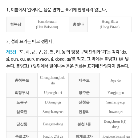
1. 이름에서 일어나는 음운 변화는 표기에 반영하지 않는다.
Han Boknam
Hong Bitna
한복남
홍빛나
(Han Bok-nam)
(Hong Bit-na)
2. 성의 표기는 따로 정한다.
제5항
‘도, 시, 군, 구, 읍, 면, 리, 동’의 행정 구역 단위와 ‘가’는 각각 ‘do,
si, gun, gu, eup, myeon, ri, dong, ga’로 적고, 그 앞에는 붙임표(-)를 넣
는다. 붙임표(-) 앞뒤에서 일어나는 음운 변화는 표기에 반영하지 않는다.
Chungcheongbuk-
충청북도
제주도
Jeju-do
do
의정부시
Uijeongbu-si
양주군
Yangju-gun
도봉구
Dobong-gu
신창읍
Sinchang-eup
삼죽면
Samjuk-myeon
인왕리
Inwang-ri
Bongcheon 1(il)-
당산동
Dangsan-dong
봉천 1동
dong
종로 2가
Jongno 2(i)-ga
퇴계로 3가
Toegyero 3(sam)-ga