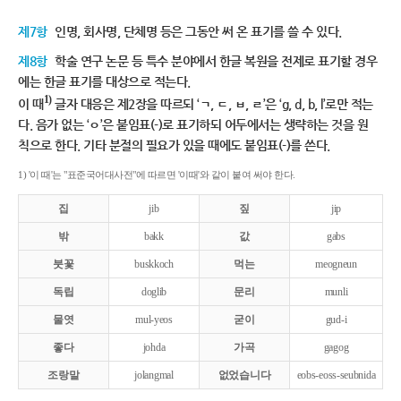
제7항
인명, 회사명, 단체명 등은 그동안 써 온 표기를 쓸 수 있다.
제8항
학술 연구 논문 등 특수 분야에서 한글 복원을 전제로 표기할 경우
에는 한글 표기를 대상으로 적는다.
1)
이 때
글자 대응은 제2장을 따르되 ‘ㄱ, ㄷ, ㅂ, ㄹ’은 ‘g, d, b, l’로만 적는
다. 음가 없는 ‘ㅇ’은 붙임표(-)로 표기하되 어두에서는 생략하는 것을 원
칙으로 한다. 기타 분절의 필요가 있을 때에도 붙임표(-)를 쓴다.
1) '이 때'는 "표준국어대사전"에 따르면 '이때'와 같이 붙여 써야 한다.
집
jib
짚
jip
밖
bakk
값
gabs
붓꽃
buskkoch
먹는
meogneun
독립
doglib
문리
munli
물엿
mul-yeos
굳이
gud-i
좋다
johda
가곡
gagog
조랑말
jolangmal
없었습니다
eobs-eoss-seubnida