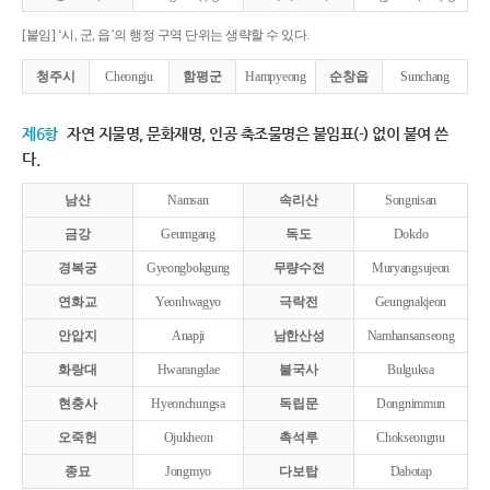
[붙임] ‘시, 군, 읍’의 행정 구역 단위는 생략할 수 있다.
청주시
Cheongju
함평군
Hampyeong
순창읍
Sunchang
제6항
자연 지물명, 문화재명, 인공 축조물명은 붙임표(-) 없이 붙여 쓴
다.
남산
Namsan
속리산
Songnisan
금강
Geumgang
독도
Dokdo
경복궁
Gyeongbokgung
무량수전
Muryangsujeon
연화교
Yeonhwagyo
극락전
Geungnakjeon
안압지
Anapji
남한산성
Namhansanseong
화랑대
Hwarangdae
불국사
Bulguksa
현충사
Hyeonchungsa
독립문
Dongnimmun
오죽헌
Ojukheon
촉석루
Chokseongnu
종묘
Jongmyo
다보탑
Dabotap