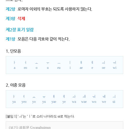
제2항
로마자 이외의 부호는 되도록 사용하지 않는다.
제3항
삭제
제2장 표기 일람
제1항
모음은 다음 각호와 같이 적는다.
1. 단모음
ㅏ
ㅓ
ㅗ
ㅜ
ㅡ
ㅣ
ㅐ
ㅔ
ㅚ
ㅟ
a
eo
o
u
eu
i
ae
e
oe
wi
2. 이중 모음
ㅑ
ㅕ
ㅛ
ㅠ
ㅒ
ㅖ
ㅘ
ㅙ
ㅝ
ㅞ
ㅢ
ya
yeo
yo
yu
yae
ye
wa
wae
wo
we
ui
[붙임 1] ‘ㅢ’는 ‘ㅣ’로 소리 나더라도 ui로 적는다.
(보기) 광희문 Gwanghuimun