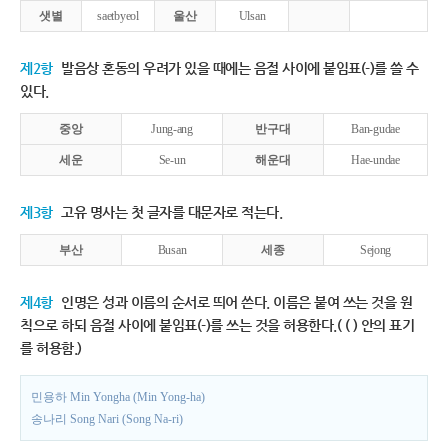
샛별
saetbyeol
울산
Ulsan
제2항
발음상 혼동의 우려가 있을 때에는 음절 사이에 붙임표(-)를 쓸 수
있다.
중앙
Jung-ang
반구대
Ban-gudae
세운
Se-un
해운대
Hae-undae
제3항
고유 명사는 첫 글자를 대문자로 적는다.
부산
Busan
세종
Sejong
제4항
인명은 성과 이름의 순서로 띄어 쓴다. 이름은 붙여 쓰는 것을 원
칙으로 하되 음절 사이에 붙임표(-)를 쓰는 것을 허용한다.( ( ) 안의 표기
를 허용함.)
민용하 Min Yongha (Min Yong-ha)
송나리 Song Nari (Song Na-ri)