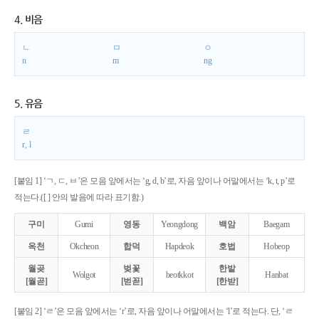
4. 비음
ㄴ
ㅁ
ㅇ
n
m
ng
5. 유음
ㄹ
r, l
[붙임 1] ‘ㄱ, ㄷ, ㅂ’은 모음 앞에서는 ‘g, d, b’로, 자음 앞이나 어말에서는 ‘k, t, p’로
적는다.([ ] 안의 발음에 따라 표기함.)
구미
Gumi
영동
Yeongdong
백암
Baegam
옥천
Okcheon
합덕
Hapdeok
호법
Hobeop
월곶
벚꽃
한밭
Wolgot
beotkkot
Hanbat
[월곧]
[벋꼳]
[한받]
[붙임 2] ‘ㄹ’은 모음 앞에서는 ‘r’로, 자음 앞이나 어말에서는 ‘l’로 적는다. 단, ‘ㄹ