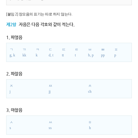
[붙임 2] 장모음의 표기는 따로 하지 않는다.
제2항
자음은 다음 각호와 같이 적는다.
1. 파열음
ㄱ
ㄲ
ㅋ
ㄷ
ㄸ
ㅌ
ㅂ
ㅃ
ㅍ
g, k
kk
k
d, t
tt
t
b, p
pp
p
2. 파찰음
ㅈ
ㅉ
ㅊ
j
jj
ch
3. 마찰음
ㅅ
ㅆ
ㅎ
s
ss
h