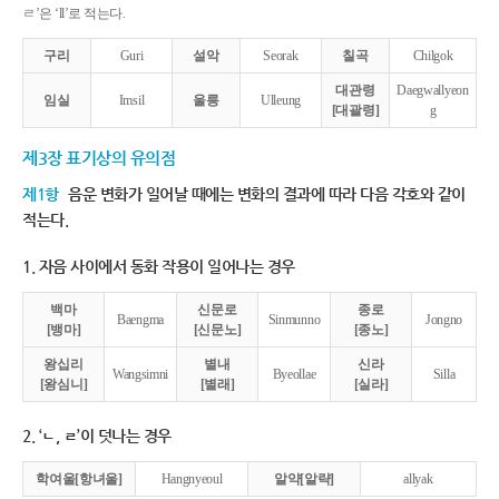
ㄹ’은 ‘ll’로 적는다.
구리
Guri
설악
Seorak
칠곡
Chilgok
대관령
Daegwallyeon
임실
Imsil
울릉
Ulleung
[대괄령]
g
제3장 표기상의 유의점
제1항
음운 변화가 일어날 때에는 변화의 결과에 따라 다음 각호와 같이
적는다.
1. 자음 사이에서 동화 작용이 일어나는 경우
백마
신문로
종로
Baengma
Sinmunno
Jongno
[뱅마]
[신문노]
[종노]
왕십리
별내
신라
Wangsimni
Byeollae
Silla
[왕심니]
[별래]
[실라]
2. ‘ㄴ, ㄹ’이 덧나는 경우
학여울[항녀울]
Hangnyeoul
알약[알략]
allyak