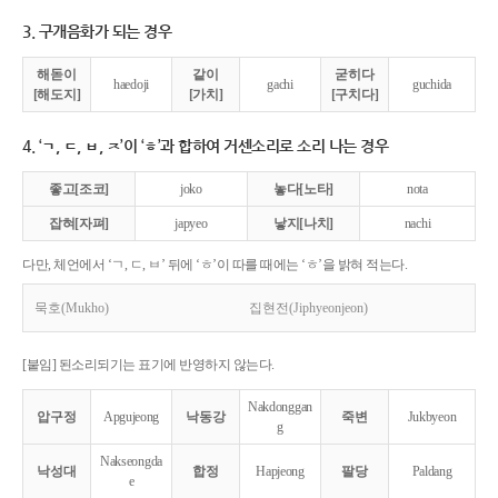
3. 구개음화가 되는 경우
해돋이
같이
굳히다
haedoji
gachi
guchida
[해도지]
[가치]
[구치다]
4. ‘ㄱ, ㄷ, ㅂ, ㅈ’이 ‘ㅎ’과 합하여 거센소리로 소리 나는 경우
좋고[조코]
joko
놓다[노타]
nota
잡혀[자펴]
japyeo
낳지[나치]
nachi
다만, 체언에서 ‘ㄱ, ㄷ, ㅂ’ 뒤에 ‘ㅎ’이 따를 때에는 ‘ㅎ’을 밝혀 적는다.
묵호(Mukho)
집현전(Jiphyeonjeon)
[붙임] 된소리되기는 표기에 반영하지 않는다.
Nakdonggan
압구정
Apgujeong
낙동강
죽변
Jukbyeon
g
Nakseongda
낙성대
합정
Hapjeong
팔당
Paldang
e