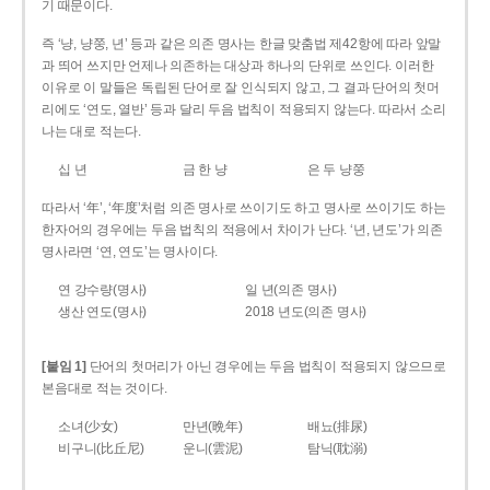
기 때문이다.
즉 ‘냥, 냥쭝, 년’ 등과 같은 의존 명사는 한글 맞춤법 제42항에 따라 앞말
과 띄어 쓰지만 언제나 의존하는 대상과 하나의 단위로 쓰인다. 이러한
이유로 이 말들은 독립된 단어로 잘 인식되지 않고, 그 결과 단어의 첫머
리에도 ‘연도, 열반’ 등과 달리 두음 법칙이 적용되지 않는다. 따라서 소리
나는 대로 적는다.
십 년
금 한 냥
은 두 냥쭝
따라서 ‘年’, ‘年度’처럼 의존 명사로 쓰이기도 하고 명사로 쓰이기도 하는
한자어의 경우에는 두음 법칙의 적용에서 차이가 난다. ‘년, 년도’가 의존
명사라면 ‘연, 연도’는 명사이다.
연 강수량(명사)
일 년(의존 명사)
생산 연도(명사)
2018 년도(의존 명사)
[붙임 1]
단어의 첫머리가 아닌 경우에는 두음 법칙이 적용되지 않으므로
본음대로 적는 것이다.
소녀(少女)
만년(晩年)
배뇨(排尿)
비구니(比丘尼)
운니(雲泥)
탐닉(耽溺)