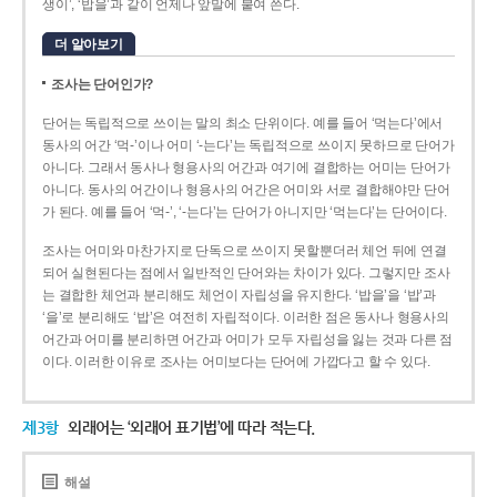
생이’, ‘밥을’과 같이 언제나 앞말에 붙여 쓴다.
더 알아보기
조사는 단어인가?
단어는 독립적으로 쓰이는 말의 최소 단위이다. 예를 들어 ‘먹는다’에서
동사의 어간 ‘먹-­’이나 어미 ‘­-는다’는 독립적으로 쓰이지 못하므로 단어가
아니다. 그래서 동사나 형용사의 어간과 여기에 결합하는 어미는 단어가
아니다. 동사의 어간이나 형용사의 어간은 어미와 서로 결합해야만 단어
가 된다. 예를 들어 ‘먹-’, ‘-는다’는 단어가 아니지만 ‘먹는다’는 단어이다.
조사는 어미와 마찬가지로 단독으로 쓰이지 못할뿐더러 체언 뒤에 연결
되어 실현된다는 점에서 일반적인 단어와는 차이가 있다. 그렇지만 조사
는 결합한 체언과 분리해도 체언이 자립성을 유지한다. ‘밥을’을 ‘밥’과
‘을’로 분리해도 ‘밥’은 여전히 자립적이다. 이러한 점은 동사나 형용사의
어간과 어미를 분리하면 어간과 어미가 모두 자립성을 잃는 것과 다른 점
이다. 이러한 이유로 조사는 어미보다는 단어에 가깝다고 할 수 있다.
제3항
외래어는 ‘외래어 표기법’에 따라 적는다.
해설