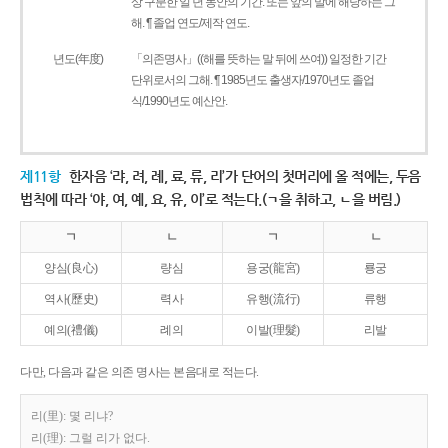
상 구분한 일 년 동안의 기간. 또는 앞의 말에 해당하는 그
해. ¶ 졸업 연도/제작 연도.
년도(年度)
「의존명사」((해를 뜻하는 말 뒤에 쓰여)) 일정한 기간
단위로서의 그해. ¶ 1985년도 출생자/1970년도 졸업
식/1990년도 예산안.
제11항
한자음 ‘랴, 려, 례, 료, 류, 리’가 단어의 첫머리에 올 적에는, 두음
법칙에 따라 ‘야, 여, 예, 요, 유, 이’로 적는다.(ㄱ을 취하고, ㄴ을 버림.)
ㄱ
ㄴ
ㄱ
ㄴ
양심(良心)
량심
용궁(龍宮)
룡궁
역사(歷史)
력사
유행(流行)
류행
예의(禮儀)
례의
이발(理髮)
리발
다만, 다음과 같은 의존 명사는 본음대로 적는다.
리(里): 몇 리냐?
리(理): 그럴 리가 없다.