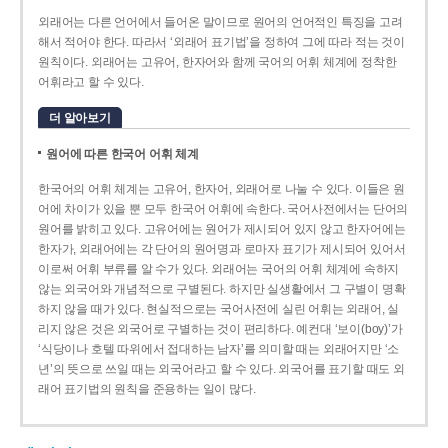
외래어는 다른 언어에서 들어온 말이므로 원어의 언어적인 특징을 고려
해서 적어야 한다. 따라서 ‘외래어 표기법’을 정하여 그에 따라 적는 것이
원칙이다. 외래어는 고유어, 한자어와 함께 국어의 어휘 체계에 정착한
어휘라고 할 수 있다.
더 알아보기
원어에 따른 한국어 어휘 체계
한국어의 어휘 체계는 고유어, 한자어, 외래어로 나눌 수 있다. 이들은 원
어에 차이가 있을 뿐 모두 한국어 어휘에 속한다. 국어사전에서는 단어의
원어를 밝히고 있다. 고유어에는 원어가 제시되어 있지 않고 한자어에는
한자가, 외래어에는 각 단어의 원어명과 로마자 표기가 제시되어 있어서
이로써 어휘 부류를 알 수가 있다. 외래어는 국어의 어휘 체계에 속하지
않는 외국어와 개념적으로 구별된다. 하지만 실생활에서 그 구별이 명확
하지 않을 때가 있다. 현실적으로는 국어사전에 실린 어휘는 외래어, 실
리지 않은 것은 외국어로 구별하는 것이 편리하다. 예컨대 ‘보이(boy)’가
‘식당이나 호텔 따위에서 접대하는 남자’를 의미할 때는 외래어지만 ‘소
년’의 뜻으로 쓰일 때는 외국어라고 할 수 있다. 외국어를 표기할 때도 외
래어 표기법의 원칙을 준용하는 일이 많다.