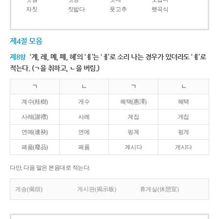
자칫
짓밟다
풋고추
햇곡식
제4절 모음
제8항
‘계, 례, 몌, 폐, 혜’의 ‘ㅖ’는 ‘ㅔ’로 소리 나는 경우가 있더라도 ‘ㅖ’로
적는다. (ㄱ을 취하고, ㄴ을 버림.)
ㄱ
ㄴ
ㄱ
ㄴ
계수(桂樹)
게수
혜택(惠澤)
헤택
사례(謝禮)
사레
계집
게집
연몌(連袂)
연메
핑계
핑게
폐품(廢品)
페품
계시다
게시다
다만, 다음 말은 본음대로 적는다.
게송(偈頌)
게시판(揭示板)
휴게실(休憩室)