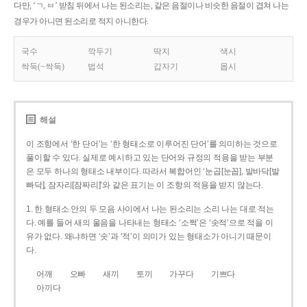
다만, ‘ㄱ, ㅂ’ 받침 뒤에서 나는 된소리는, 같은 음절이나 비슷한 음절이 겹쳐 나는
경우가 아니면 된소리로 적지 아니한다.
국수
깍두기
딱지
색시
싹둑(~싹둑)
법석
갑자기
몹시
해설
이 조항에서 ‘한 단어’는 ‘한 형태소로 이루어진 단어’를 의미하는 것으로
풀이할 수 있다. 실제로 예시하고 있는 단어와 규정의 적용을 받는 부분
은 모두 하나의 형태소 내부이다. 따라서 복합어인 ‘눈곱[눈꼽], 발바닥[발
빠닥], 잠자리[잠짜리]’와 같은 표기는 이 조항의 적용을 받지 않는다.
1. 한 형태소 안의 두 모음 사이에서 나는 된소리는 소리 나는 대로 적는
다. 예를 들어 새의 울음을 나타내는 형태소 ‘소쩍’은 ‘솟적’으로 적을 이
유가 없다. 왜냐하면 ‘솟’과 ‘적’이 의미가 있는 형태소가 아니기 때문이
다.
어깨
오빠
새끼
토끼
가꾸다
기쁘다
아끼다