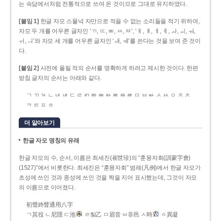
는 속담에서처럼 전통적으로 쓰여 온 것이므로 그대로 유지하였다.
[붙임 1]
한글 자모 스물넉 자만으로 적을 수 없는 소리들을 적기 위하여,
자모 두 개를 어우른 글자인 ‘ㄲ, ㄸ, ㅃ, ㅆ, ㅉ’, ‘ㅐ, ㅒ, ㅔ, ㅖ, ㅘ, ㅚ, ㅝ,
ㅟ, ㅢ’와 자모 세 개를 어우른 글자인 ‘ㅙ, ㅞ’를 쓴다는 것을 보여 준 것이
다.
[붙임 2]
사전에 올릴 적의 순서를 명확하게 하려고 제시한 것이다. 한편
받침 글자의 순서는 아래와 같다.
ㄱ ㄲ ㄳ ㄴ ㄵ ㄶ ㄷ ㄹ ㄺ ㄻ ㄼ ㄽ ㄾ ㄿ ㅀ ㅁ ㅂ ㅄ ㅅ ㅆ ㅇ ㅈ ㅊ
ㅋ ㅌ ㅍ ㅎ
더 알아보기
한글 자모 명칭의 유래
한글 자모의 수, 순서, 이름은 최세진(崔世珍)의 “훈몽자회(訓蒙字會)
(1527)”에서 비롯한다. 최세진은 “훈몽자회” 범례(凡例)에서 한글 자모가
초성에 쓰인 것과 종성에 쓰인 것을 짝을 지어 표시했는데, 그것이 자모
의 이름으로 이어졌다.
初聲終聲通用八字
ㄱ其役 ㄴ尼隱 ㄷ池
ㄹ梨乙 ㅁ眉音 ㅂ非邑 ㅅ時
ㆁ異凝