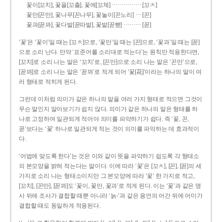
……………
꽃이[꼬치], 꽃을[꼬츨], 꽃에[꼬체]
[꼬ㅊ]
…
꽃만[꼰만], 꽃나무[꼰나무], 꽃놀이[꼰노리]
[꼰]
………
꽃과[꼳꽈], 꽃다발[꼳따발], 꽃밭[꼳빧]
[꼳]
‘꽃’은 ‘꽃이’일 때는 [꼬ㅊ]으로, ‘꽃만’일 때는 [꼰]으로, ‘꽃과’일 때는 [꼳]
으로 소리 난다. 만약 ‘표준어를 소리대로 적는다’는 원칙만 적용한다면,
[꼬치]로 소리 나는 말은 ‘꼬치’로, [꼰만]으로 소리 나는 말은 ‘꼰만’으로,
[꼳꽈]로 소리 나는 말은 ‘꼳꽈’로 적게 되어 ‘꽃[花]’이라는 하나의 말이 여
러 형태로 적히게 된다.
그런데 이처럼 의미가 같은 하나의 말을 여러 가지 형태로 적으면 그것이
무슨 말인지 알아보기가 쉽지 않다. 의미가 같은 하나의 말은 형태를 하
나로 고정하여 일관되게 적어야 의미를 파악하기가 쉽다. 즉 ‘꽃, 꼰,
꼳’보다는 ‘꽃’ 하나로 일관되게 적는 것이 의미를 파악하는 데 효과적이
다.
‘어법에 맞도록 한다’는 것은 이와 같이 뜻을 파악하기 쉽도록 각 형태소
의 본모양을 밝혀 적는다는 말이다. 이에 따라 ‘꽃’은 [꼬ㅊ], [꼰], [꼳]의 세
가지로 소리 나는 형태소이지만 그 본모양에 따라 ‘꽃’ 한 가지로 적고,
[꼬치], [꼰만], [꼳꽈]도 ‘꽃이, 꽃만, 꽃과’로 적게 된다. 이는 ‘꽃’과 같은 명
사 뒤에 조사가 결합할 때뿐 아니라 ‘늙-’과 같은 용언의 어간 뒤에 어미가
결합할 때도 동일하게 적용된다.