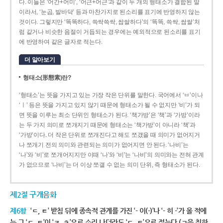
다. 이들은 ‘어간+어미’, ‘어근+어근’과 같이 두 개의 형태소가 결합된 말
이라서, ‘눈곱, 발바닥’ 등과 마찬가지로 된소리를 표기에 반영하지 않는
것이다. 그렇지만 ‘똑똑하다, 쓱싹쓱싹, 쌉쌀하다’의 ‘똑똑, 쓱싹, 쌉쌀’처
럼 같거나 비슷한 음절이 거듭되는 경우에는 예외적으로 된소리를 표기
에 반영하여 같은 글자로 적는다.
더 알아보기
형태소(形態素)란?
‘형태소’는 뜻을 가지고 있는 가장 작은 단위를 말한다. 국어에서 ‘ㅂ’이나
‘ㅣ’ 등은 뜻을 가지고 있지 않기 때문에 형태소가 될 수 없지만 ‘비’가 되
면 뜻을 이루는 최소 단위인 형태소가 된다. ‘책가방’은 ‘책’과 ‘가방’이라
는 두 가지 의미로 쪼개지기 때문에 형태소는 ‘책가방’이 아니라 ‘책’과
‘가방’이다. 더 작은 단위로 쪼개진다고 해도 쪼갰을 때 의미가 없어지거
나 쪼개기 전의 의미와 관련되는 의미가 없어지면 안 된다. ‘나비’는
‘나’와 ‘비’로 쪼개어지지만 이때 ‘나’와 ‘비’는 ‘나비’의 의미와는 전혀 관계
가 없으므로 ‘나비’는 더 이상 쪼갤 수 없는 의미 단위, 즉 형태소가 된다.
제2절 구개음화
제6항
‘ㄷ, ㅌ’ 받침 뒤에 종속적 관계를 가진 ‘- 이(-)’나 ‘- 히 -’가 올 적에
는 그 ‘ㄷ, ㅌ’이 ‘ㅈ, ㅊ’으로 소리 나더라도 ‘ㄷ, ㅌ’으로 적는다.(ㄱ을 취하