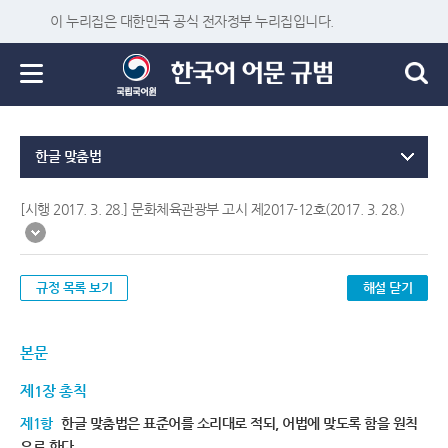
이 누리집은 대한민국 공식 전자정부 누리집입니다.
한글 맞춤법
[시행 2017. 3. 28.] 문화체육관광부 고시 제2017-12호(2017. 3. 28.)
규정 목록 보기
해설 닫기
본문
제1장 총칙
제1항
한글 맞춤법은 표준어를 소리대로 적되, 어법에 맞도록 함을 원칙
으로 한다.