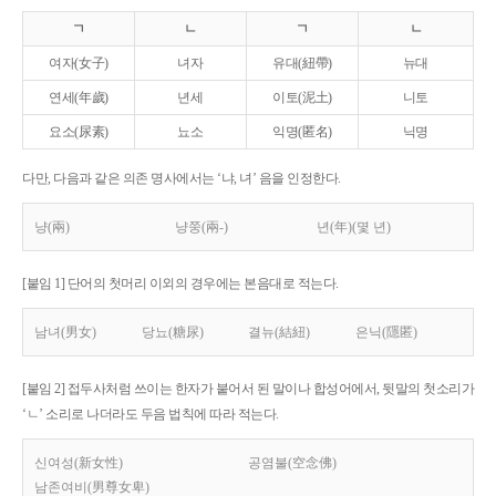
ㄱ
ㄴ
ㄱ
ㄴ
여자(女子)
녀자
유대(紐帶)
뉴대
연세(年歲)
년세
이토(泥土)
니토
요소(尿素)
뇨소
익명(匿名)
닉명
다만, 다음과 같은 의존 명사에서는 ‘냐, 녀’ 음을 인정한다.
냥(兩)
냥쭝(兩-)
년(年)(몇 년)
[붙임 1] 단어의 첫머리 이외의 경우에는 본음대로 적는다.
남녀(男女)
당뇨(糖尿)
결뉴(結紐)
은닉(隱匿)
[붙임 2] 접두사처럼 쓰이는 한자가 붙어서 된 말이나 합성어에서, 뒷말의 첫소리가
‘ㄴ’ 소리로 나더라도 두음 법칙에 따라 적는다.
신여성(新女性)
공염불(空念佛)
남존여비(男尊女卑)