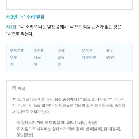
제3절 'ㄷ' 소리 받침
제7항
‘ㄷ’ 소리로 나는 받침 중에서 ‘ㄷ’으로 적을 근거가 없는 것은
‘ㅅ’으로 적는다.
덧저고리
돗자리
엇셈
웃어른
핫옷
무릇
사뭇
얼핏
자칫하면
뭇[衆]
옛
첫
헛
해설
‘ㄷ’ 소리로 나는 받침이란, 음절 종성에서 [ㄷ]으로 소리 나는 ‘ㄷ, ㅅ, ㅆ,
ㅈ, ㅊ, ㅌ, ㅎ’ 등을 말한다. 이 받침들은 다음과 같은 경우에 음절 종성에
서 [ㄷ]으로 소리가 난다.
① 형태소가 뒤에 오지 않을 때: 밭[받], 빚[빋], 꽃[꼳]
② 자음으로 시작하는 형태소가 뒤에 올 때: 밭과[받꽈], 젖다[젇따],
꽃병[꼳뼝]