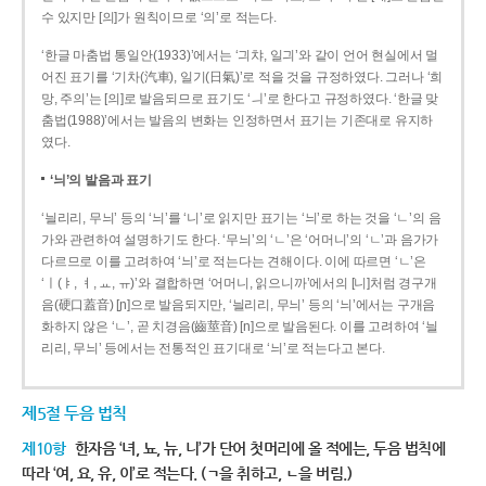
수 있지만 [의]가 원칙이므로 ‘의’로 적는다.
‘한글 마춤법 통일안(1933)’에서는 ‘긔챠, 일긔’와 같이 언어 현실에서 멀
어진 표기를 ‘기차(汽車), 일기(日氣)’로 적을 것을 규정하였다. 그러나 ‘희
망, 주의’는 [의]로 발음되므로 표기도 ‘ㅢ’로 한다고 규정하였다. ‘한글 맞
춤법(1988)’에서는 발음의 변화는 인정하면서 표기는 기존대로 유지하
였다.
‘늬’의 발음과 표기
‘늴리리, 무늬’ 등의 ‘늬’를 ‘니’로 읽지만 표기는 ‘늬’로 하는 것을 ‘ㄴ’의 음
가와 관련하여 설명하기도 한다. ‘무늬’의 ‘ㄴ’은 ‘어머니’의 ‘ㄴ’과 음가가
다르므로 이를 고려하여 ‘늬’로 적는다는 견해이다. 이에 따르면 ‘ㄴ’은
‘ㅣ(ㅑ, ㅕ, ㅛ, ㅠ)’와 결합하면 ‘어머니, 읽으니까’에서의 [니]처럼 경구개
음(硬口蓋音) [ɲ]으로 발음되지만, ‘늴리리, 무늬’ 등의 ‘늬’에서는 구개음
화하지 않은 ‘ㄴ’, 곧 치경음(齒莖音) [n]으로 발음된다. 이를 고려하여 ‘늴
리리, 무늬’ 등에서는 전통적인 표기대로 ‘늬’로 적는다고 본다.
제5절 두음 법칙
제10항
한자음 ‘녀, 뇨, 뉴, 니’가 단어 첫머리에 올 적에는, 두음 법칙에
따라 ‘여, 요, 유, 이’로 적는다. (ㄱ을 취하고, ㄴ을 버림.)