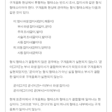
구개음화 현상에서 후행하는 형태소는 반드시 조사, 접미사와 같은 형식
형태소이어야 한다. 구개음화 현상에 관여하는 형식 형태소에는 다음과
같은 것이 있다.
이: 명사 파생 접미사(맏이, 해돋이)
부사 파생 접미사(같이, 굳이)
주격 조사(끝이, 밭이)
서술격 조사(끝이다, 밭이다)
사동 접미사(붙이다)
히: 피동 접미사(걷히다, 닫히다)
사동 접미사(굳히다)
형식 형태소가 결합하지 않은 경우에는 구개음화가 실현되지 않는다. ‘곧
이[고지]’는 부사 파생 접미사가 결합하여 부사가 되었으므로 구개음화가
실현되었지만, ‘곧이어’는 형식 형태소가 아닌 실질 형태소 부사가 결합
한 말이므로 구개음화가 실현되지 않는다.
곧이[고지]: 곧-­(어근)+­-이(부사 파생 접미사)
곧이어[고디어]: 곧(부사)+이어(부사)
현재 표준어에서 구개음화는 형태소와 형태소가 결합할 때 일어나는 현
상이다. 그러므로 ‘마디, 견디다’와 같이 하나의 형태소 내부에서는 구개
음화가 일어나지 않는다.