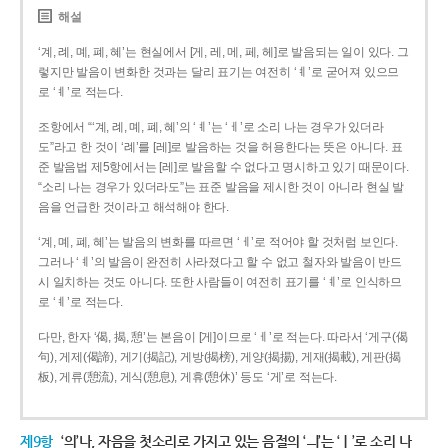
해설
‘계, 례, 몌, 폐, 혜’는 현실에서 [게, 레, 메, 페, 헤]로 발음되는 일이 있다. 그
렇지만 발음이 변화한 것과는 달리 표기는 여전히 ‘ㅖ’로 굳어져 있으므
로 ‘ㅖ’로 적는다.
조항에서 “‘계, 례, 몌, 폐, 혜’의 ‘ㅖ’는 ‘ㅔ’로 소리 나는 경우가 있더라
도”라고 한 것이 ‘례’를 [레]로 발음하는 것을 허용한다는 뜻은 아니다. 표
준 발음법 제5항에서는 [레]로 발음할 수 없다고 명시하고 있기 때문이다.
“소리 나는 경우가 있더라도”는 표준 발음을 제시한 것이 아니라 현실 발
음을 언급한 것이라고 해석해야 한다.
‘계, 몌, 폐, 혜’는 발음의 변화를 따르면 ‘ㅔ’로 적어야 할 것처럼 보인다.
그러나 ‘ㅖ’의 발음이 완전히 사라졌다고 할 수 없고 철자와 발음이 반드
시 일치하는 것도 아니다. 또한 사람들이 여전히 표기를 ‘ㅖ’로 인식하므
로 ‘ㅖ’로 적는다.
다만, 한자 ‘偈, 揭, 憩’는 본음이 [게]이므로 ‘ㅔ’로 적는다. 따라서 ‘게구(偈
句), 게제(偈諦), 게기(揭記), 게방(揭榜), 게양(揭揚), 게재(揭載), 게판(揭
板), 게류(憩流), 게식(憩息), 게휴(憩休)’ 등도 ‘게’로 적는다.
제9항
‘의’나, 자음을 첫소리로 가지고 있는 음절의 ‘ㅢ’는 ‘ㅣ’로 소리 나