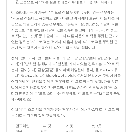
③ 모음으로 시작하는 실질 형태소가 뒤에 올 때: 젖어미[저더미]
이 조항에서는 이 가운데 ‘ㄷ’으로 적을 뚜렷한 까닭이 없는 경우에는
‘ㅅ’으로 적는다고 규정하고 있다. 다만 그 예시에서 보듯이 이는 다른 자
음으로 적을 근거가 없는 경우에도 적용된다. ‘밭, 빚, 꽃’ 등과 같이 다른
자음으로 적을 뚜렷한 까닭이 있는 경우에는 그에 따라 ‘ㅌ, ㅈ, ㅊ’ 등으
로 적지만, ‘낫, 빗’ 등과 같이 ‘ㄷ’이나 다른 자음으로 적을 뚜렷한 근거가
없는 경우는 ‘ㅅ’으로 적는 것이다. 다음과 같이 ‘ㄷ’으로 적을 뚜렷한 근
거가 있는 경우에는 당연히 ‘ㄷ’으로 적는 것이 원칙이다.
첫째, ‘맏이[마지], 맏아들[마다들]’의 ‘맏-’, ‘낟[낟ː], 낟알[나ː달], 낟가리[낟ː
까리]’의 ‘낟’처럼 원래부터 ‘ㄷ’ 받침을 가지고 있는 경우에는 ‘ㄷ’으로 적
는다. ‘곧이[고지], 곧장[곧짱]’ 등도 이에 해당한다. 둘째, ‘돋보다(←도두
보다), 딛다(←디디다), 얻다가(←어디에다가)’처럼 본말에서 준말이 만들
어지면서 ‘ㄷ’ 받침을 갖게 된 경우에도 ‘ㄷ’으로 적는다. 셋째, 한글 맞춤
법에서 규정하고 있듯이 ‘반짇고리, 사흗날, 숟가락, 이튿날’처럼 ‘ㄹ’ 소
리와 연관되어 ‘ㄷ’으로 소리 나는 경우에도 ‘ㄷ’으로 적는다.(한글 맞춤법
제29항 참조)
이처럼 ‘ㄷ’으로 적을 근거가 있는 경우가 아니어서 관습대로 ‘ㅅ’으로 적
는 예로는 다음과 같은 것들이 있다.
걸핏하면
그까짓
기껏
놋그릇
덧셈
빗장
삿대
숫접다