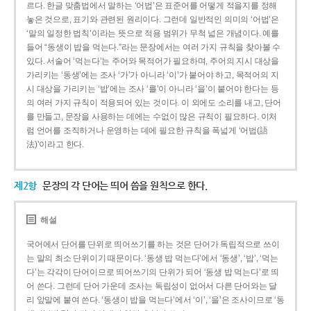
르다. 한글 맞춤법에서 말하는 ‘어법’은 표준어를 어떻게 적을지를 정해
놓은 것으로, 표기와 관련된 원리이다. 그런데 일반적인 의미의 ‘어법’은
‘말의 일정한 법칙’이라는 뜻으로 적용 범위가 무척 넓은 개념이다. 예를
들어 “동생이 밥을 먹는다.”라는 문장에서는 여러 가지 규칙을 찾아볼 수
있다. 서술어 ‘먹는다’는 주어와 목적어가 필요하며, 주어의 지시 대상을
가리키는 ‘동생’에는 조사 ‘가’가 아니라 ‘이’가 붙어야 하고, 목적어의 지
시 대상을 가리키는 ‘밥’에는 조사 ‘를’이 아니라 ‘을’이 붙어야 한다는 등
의 여러 가지 규칙이 적용되어 있는 것이다. 이 외에도 소리를 내고, 단어
를 만들고, 문장을 사용하는 데에는 수없이 많은 규칙이 필요하다. 이처
럼 언어를 조직하거나 운영하는 데에 필요한 규칙을 폭넓게 ‘어법(語
法)’이라고 한다.
제2항
문장의 각 단어는 띄어 씀을 원칙으로 한다.
해설
국어에서 단어를 단위로 띄어쓰기를 하는 것은 단어가 독립적으로 쓰이
는 말의 최소 단위이기 때문이다. ‘동생 밥 먹는다’에서 ‘동생’, ‘밥’, ‘먹는
다’는 각각이 단어이므로 띄어쓰기의 단위가 되어 ‘동생 밥 먹는다’로 띄
어 쓴다. 그런데 단어 가운데 조사는 독립성이 없어서 다른 단어와는 달
리 앞말에 붙여 쓴다. ‘동생이 밥을 먹는다’에서 ‘이’, ‘을’은 조사이므로 ‘동