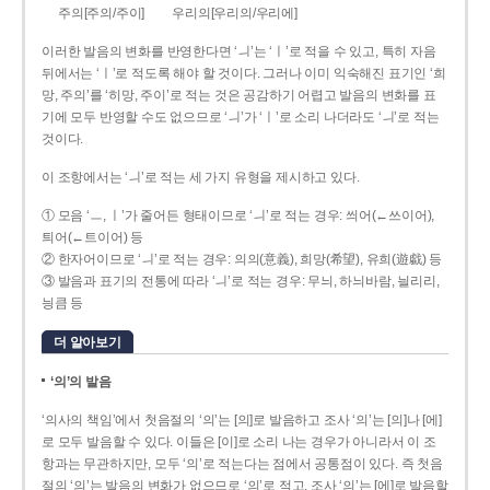
주의[주의/주이]
우리의[우리의/우리에]
이러한 발음의 변화를 반영한다면 ‘ㅢ’는 ‘ㅣ’로 적을 수 있고, 특히 자음
뒤에서는 ‘ㅣ’로 적도록 해야 할 것이다. 그러나 이미 익숙해진 표기인 ‘희
망, 주의’를 ‘히망, 주이’로 적는 것은 공감하기 어렵고 발음의 변화를 표
기에 모두 반영할 수도 없으므로 ‘ㅢ’가 ‘ㅣ’로 소리 나더라도 ‘ㅢ’로 적는
것이다.
이 조항에서는 ‘ㅢ’로 적는 세 가지 유형을 제시하고 있다.
① 모음 ‘ㅡ, ㅣ’가 줄어든 형태이므로 ‘ㅢ’로 적는 경우: 씌어(←쓰이어),
틔어(←트이어) 등
② 한자어이므로 ‘ㅢ’로 적는 경우: 의의(意義), 희망(希望), 유희(遊戱) 등
③ 발음과 표기의 전통에 따라 ‘ㅢ’로 적는 경우: 무늬, 하늬바람, 늴리리,
닁큼 등
더 알아보기
‘의’의 발음
‘의사의 책임’에서 첫음절의 ‘의’는 [의]로 발음하고 조사 ‘의’는 [의]나 [에]
로 모두 발음할 수 있다. 이들은 [이]로 소리 나는 경우가 아니라서 이 조
항과는 무관하지만, 모두 ‘의’로 적는다는 점에서 공통점이 있다. 즉 첫음
절의 ‘의’는 발음의 변화가 없으므로 ‘의’로 적고, 조사 ‘의’는 [에]로 발음할