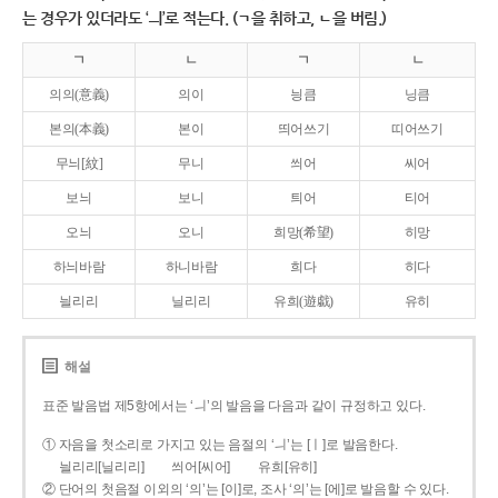
는 경우가 있더라도 ‘ㅢ’로 적는다. (ㄱ을 취하고, ㄴ을 버림.)
ㄱ
ㄴ
ㄱ
ㄴ
의의(意義)
의이
닁큼
닝큼
본의(本義)
본이
띄어쓰기
띠어쓰기
무늬[紋]
무니
씌어
씨어
보늬
보니
틔어
티어
오늬
오니
희망(希望)
히망
하늬바람
하니바람
희다
히다
늴리리
닐리리
유희(遊戱)
유히
해설
표준 발음법 제5항에서는 ‘ㅢ’의 발음을 다음과 같이 규정하고 있다.
① 자음을 첫소리로 가지고 있는 음절의 ‘ㅢ’는 [ㅣ]로 발음한다.
늴리리[닐리리]
씌어[씨어]
유희[유히]
② 단어의 첫음절 이외의 ‘의’는 [이]로, 조사 ‘의’는 [에]로 발음할 수 있다.