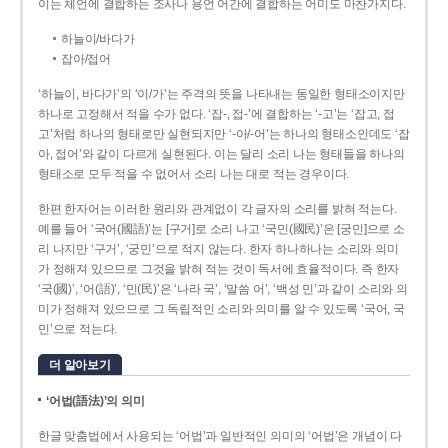
이는 체언에 결합하는 조사나 용언 어간에 결합하는 어미도 마찬가지다.
하늘이/바다가
잡아/접어
‘하늘이, 바다가’의 ‘이/가’는 주격의 뜻을 나타내는 동일한 형태소이지만
하나로 고정해서 적을 수가 없다. ‘잡-, 접-’에 결합하는 ‘-고’는 ‘잡고, 접
고’처럼 하나의 형태로만 실현되지만 ‘-아/-어’는 하나의 형태소인데도 ‘잡
아, 접어’와 같이 다르게 실현된다. 이는 달리 소리 나는 형태들을 하나의
형태소로 모두 적을 수 없어서 소리 나는 대로 적는 경우이다.
한편 한자어는 이러한 원리와 관계없이 각 글자의 소리를 밝혀 적는다.
예를 들어 ‘국어(國語)’는 [구거]로 소리 나고 ‘국민(國民)’은 [궁민]으로 소
리 나지만 ‘구거’, ‘궁민’으로 적지 않는다. 한자 하나하나는 소리와 의미
가 정해져 있으므로 그것을 밝혀 적는 것이 독서에 효율적이다. 즉 한자
‘국(國)’, ‘어(語)’, ‘민(民)’은 ‘나라 국’, ‘말씀 어’, ‘백성 민’과 같이 소리와 의
미가 정해져 있으므로 그 독립적인 소리와 의미를 알 수 있도록 ‘국어, 국
민’으로 적는다.
더 알아보기
‘어법(語法)’의 의미
한글 맞춤법에서 사용되는 ‘어법’과 일반적인 의미의 ‘어법’은 개념이 다