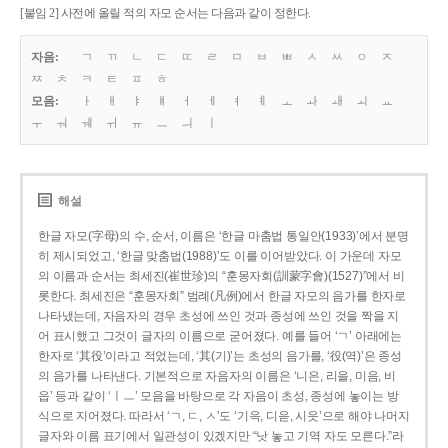
[붙임 2] 사전에 올릴 적의 자모 순서는 다음과 같이 정한다.
자음:
ㄱ
ㄲ
ㄴ
ㄷ
ㄸ
ㄹ
ㅁ
ㅂ
ㅃ
ㅅ
ㅆ
ㅇ
ㅈ
ㅉ
ㅊ
ㅋ
ㅌ
ㅍ
ㅎ
모음:
ㅏ
ㅐ
ㅑ
ㅒ
ㅓ
ㅔ
ㅕ
ㅖ
ㅗ
ㅘ
ㅙ
ㅚ
ㅛ
ㅜ
ㅝ
ㅞ
ㅟ
ㅠ
ㅡ
ㅢ
ㅣ
해설
한글 자모(字母)의 수, 순서, 이름은 ‘한글 마춤법 통일안(1933)’에서 분명
히 제시되었고, ‘한글 맞춤법(1988)’도 이를 이어받았다. 이 가운데 자모
의 이름과 순서는 최세진(崔世珍)의 “훈몽자회(訓蒙字會)(1527)”에서 비
롯한다. 최세진은 “훈몽자회” 범례(凡例)에서 한글 자모의 음가를 한자로
나타냈는데, 자음자의 경우 초성에 쓰인 것과 종성에 쓰인 것을 짝을 지
어 표시했고 그것이 글자의 이름으로 굳어졌다. 예를 들어 ‘ㄱ’ 아래에는
한자로 ‘其役’이라고 적었는데, ‘其(기)’는 초성의 음가를, ‘役(역)’은 종성
의 음가를 나타낸다. 기본적으로 자음자의 이름은 ‘니은, 리을, 미음, 비
읍’ 등과 같이 ‘ㅣㅡ’ 모음을 바탕으로 각 자음이 초성, 종성에 놓이는 방
식으로 지어졌다. 따라서 ‘ㄱ, ㄷ, ㅅ’도 ‘기윽, 디읃, 시읏’으로 해야 나머지
글자와 이름 표기에서 일관성이 있겠지만 “낫 놓고 기역 자도 모른다.”라