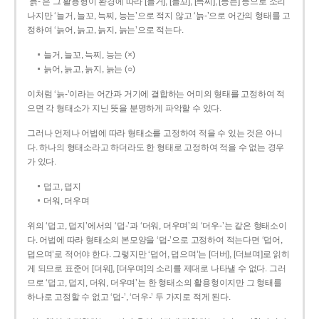
‘늙-’은 그 활용형이 환경에 따라 [늘거], [늘꼬], [늑찌], [능는] 등으로 소리
나지만 ‘늘거, 늘꼬, 늑찌, 능는’으로 적지 않고 ‘늙-’으로 어간의 형태를 고
정하여 ‘늙어, 늙고, 늙지, 늙는’으로 적는다.
늘거, 늘꼬, 늑찌, 능는 (×)
늙어, 늙고, 늙지, 늙는 (○)
이처럼 ‘늙-­’이라는 어간과 거기에 결합하는 어미의 형태를 고정하여 적
으면 각 형태소가 지닌 뜻을 분명하게 파악할 수 있다.
그러나 언제나 어법에 따라 형태소를 고정하여 적을 수 있는 것은 아니
다. 하나의 형태소라고 하더라도 한 형태로 고정하여 적을 수 없는 경우
가 있다.
덥고, 덥지
더워, 더우며
위의 ‘덥고, 덥지’에서의 ‘덥-­’과 ‘더워, 더우며’의 ‘더우-­’는 같은 형태소이
다. 어법에 따라 형태소의 본모양을 ‘덥-­’으로 고정하여 적는다면 ‘덥어,
덥으며’로 적어야 한다. 그렇지만 ‘덥어, 덥으며’는 [더버], [더브며]로 읽히
게 되므로 표준어 [더워], [더우며]의 소리를 제대로 나타낼 수 없다. 그러
므로 ‘덥고, 덥지, 더워, 더우며’는 한 형태소의 활용형이지만 그 형태를
하나로 고정할 수 없고 ‘덥-’, ‘더우-’ 두 가지로 적게 된다.