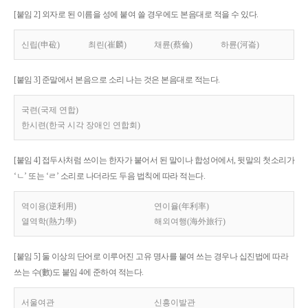
[붙임 2] 외자로 된 이름을 성에 붙여 쓸 경우에도 본음대로 적을 수 있다.
신립(申砬)
최린(崔麟)
채륜(蔡倫)
하륜(河崙)
[붙임 3] 준말에서 본음으로 소리 나는 것은 본음대로 적는다.
국련(국제 연합)
한시련(한국 시각 장애인 연합회)
[붙임 4] 접두사처럼 쓰이는 한자가 붙어서 된 말이나 합성어에서, 뒷말의 첫소리가
‘ㄴ’ 또는 ‘ㄹ’ 소리로 나더라도 두음 법칙에 따라 적는다.
역이용(逆利用)
연이율(年利率)
열역학(熱力學)
해외여행(海外旅行)
[붙임 5] 둘 이상의 단어로 이루어진 고유 명사를 붙여 쓰는 경우나 십진법에 따라
쓰는 수(數)도 붙임 4에 준하여 적는다.
서울여관
신흥이발관