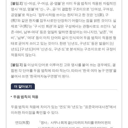
[붙임 2]
‘신-여성, 구-여성, 공-염불’은 이미 두음 법칙이 적용된 자립적인
명사 ‘여성, 염불’에 ‘신-, 구-, 공-’이 결합한 구조이므로 ‘신여성, 구여성,
공염불’로 적는다. ‘접두사처럼 쓰이는 한자’라고 한 것은 ‘신(新), 구
(舊)’와 같은 한자를 접두사로만 단정하기 어렵다는 점을 밝힌 것이다. 실
제로 ‘구(舊)’는 ‘구 시민 회관’과 같은 구성에서는 관형사로도 쓰인다. ‘남
존­-여비, 남부-­여대’ 등은 엄밀히 말하면 합성어는 아니지만, ‘남존’, ‘여
비’, ‘남부’, ‘여대’ 등이 마치 단어와 같이 인식되어 두음 법칙이 적용된 형
태로 굳어져 쓰이고 있는 것이다. 한편 ‘신년도, 구년도’ 등은 발음이 [신
년도], [구ː년도]이며 ‘신년­-도, 구년-­도’로 분석되는 구조이므로 이 규정이
적용되지 않는다.
[붙임 3]
둘 이상의 단어로 이루어진 고유 명사를 붙여 쓰는 경우에도, 결
합된 각 단어를 두음 법칙에 따라 적는다. 따라서 ‘한국 여자 농구 연맹’을
붙여서 쓰면 ‘한국여자농구연맹’이 된다.
더 알아보기
두음 법칙의 적용
두음 법칙의 적용에 차이가 있는 ‘연도’와 ‘년도’는 “표준국어대사전”에서
이러한 차이점을 확인할 수 있다.
연도(年度)
「명사」 사무나 회계 결산 따위의 처리를 위하여 편의