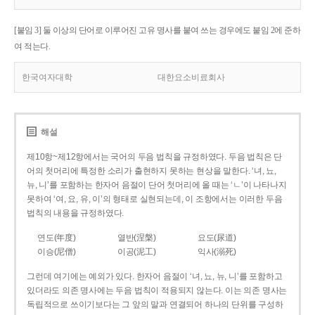
[붙임 3] 둘 이상의 단어로 이루어진 고유 명사를 붙여 쓰는 경우에도 붙임 2에 준하
여 적는다.
한국여자대학
대한요소비료회사
해설
제10항~제12항에서는 국어의 두음 법칙을 규정하였다. 두음 법칙은 단
어의 첫머리에 특정한 소리가 출현하지 못하는 현상을 말한다. ‘녀, 뇨,
뉴, 니’를 포함하는 한자어 음절이 단어 첫머리에 올 때는 ‘ㄴ’이 나타나지
못하여 ‘여, 요, 유, 이’의 형태로 실현되는데, 이 조항에서는 이러한 두음
법칙의 내용을 규정하였다.
연도(年度)
열반(涅槃)
요도(尿道)
이승(尼僧)
이공(泥工)
익사(溺死)
그런데 여기에는 예외가 있다. 한자어 음절이 ‘녀, 뇨, 뉴, 니’를 포함하고
있더라도 의존 명사에는 두음 법칙이 적용되지 않는다. 이는 의존 명사는
독립적으로 쓰이기보다는 그 앞의 말과 연결되어 하나의 단위를 구성하