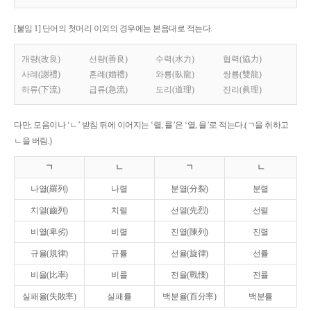
[붙임 1] 단어의 첫머리 이외의 경우에는 본음대로 적는다.
개량(改良)
선량(善良)
수력(水力)
협력(協力)
사례(謝禮)
혼례(婚禮)
와룡(臥龍)
쌍룡(雙龍)
하류(下流)
급류(急流)
도리(道理)
진리(眞理)
다만, 모음이나 ‘ㄴ’ 받침 뒤에 이어지는 ‘렬, 률’은 ‘열, 율’로 적는다.(ㄱ을 취하고
ㄴ을 버림.)
ㄱ
ㄴ
ㄱ
ㄴ
나열(羅列)
나렬
분열(分裂)
분렬
치열(齒列)
치렬
선열(先烈)
선렬
비열(卑劣)
비렬
진열(陳列)
진렬
규율(規律)
규률
선율(旋律)
선률
비율(比率)
비률
전율(戰慄)
전률
실패율(失敗率)
실패률
백분율(百分率)
백분률