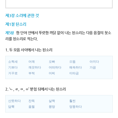
제3장 소리에 관한 것
제1절 된소리
제5항
한 단어 안에서 뚜렷한 까닭 없이 나는 된소리는 다음 음절의 첫소
리를 된소리로 적는다.
1. 두 모음 사이에서 나는 된소리
소쩍새
어깨
오빠
으뜸
아끼다
기쁘다
깨끗하다
어떠하다
해쓱하다
가끔
거꾸로
부썩
어찌
이따금
2. ‘ㄴ, ㄹ, ㅁ, ㅇ’ 받침 뒤에서 나는 된소리
산뜻하다
잔뜩
살짝
훨씬
담뿍
움찔
몽땅
엉뚱하다