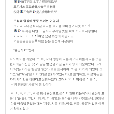
兩字只取本字之釋俚語爲聲
其尼池梨眉非時異八音用於初聲
役隱
乙音邑
凝八音用於終聲
초성과 종성에 두루 쓰이는 여덟 자
ㄱ기역 ㄴ니은 ㄷ디귿 ㄹ리을 ㅁ미음 ㅂ비읍 ㅅ시옷 ㆁ
두 자는 다만 그 글자의 우리말 뜻을 취해 소리로 사용한다.
기니디리미비시
여덟 음은 초성에 사용되고,
역은귿을음읍옷
여덟 음은 종성에 사용된다.
“훈몽자회” 범례
자모의 이름 가운데 ‘ㄱ, ㄷ, ㅅ’의 명칭이 다른 자모의 이름과 다른 것은
한자에는 ‘윽, 읃, 읏’과 같은 발음을 가진 글자가 없기 때문이었다. 그래
서 ‘윽’은 가까운 발음인 ‘役(역)’으로 표시하여 ‘ㄱ’은 ‘기역’이 되었다. 그
리고 ‘읃’과 ‘읏’은 각각 ‘末(귿 말)’과 ‘衣(옷 의)’로 표기하고, 두 글자는 글
자의 의미만을 취한다고 설명하였다. 그래서 ‘ㄷ’의 명칭은 ‘디귿’이,
‘ㅅ’의 명칭은 ‘시옷’이 된 것이다.
‘ㅈ, ㅊ, ㅋ, ㅌ, ㅍ, ㅎ’은 당시 종성으로 쓰이지 않던 것들이어서 초성에 모
음 ‘ㅣ’를 붙인 ‘지, 치, 키, 티, 피, 히’로만 음가를 나타내 주었는데, 1933년
‘한글 마춤법 통일안’에서 ‘지읒, 치읓, 키읔, 티읕, 피읖, 히읗’과 같은 이름
이 확정되었다.