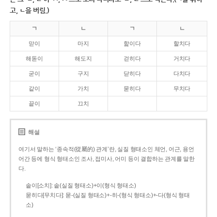
고, ㄴ을 버림.)
ㄱ
ㄴ
ㄱ
ㄴ
맏이
마지
핥이다
할치다
해돋이
해도지
걷히다
거치다
굳이
구지
닫히다
다치다
같이
가치
묻히다
무치다
끝이
끄치
해설
여기서 말하는 ‘종속적(從屬的) 관계’란, 실질 형태소인 체언, 어근, 용언
어간 등에 형식 형태소인 조사, 접미사, 어미 등이 결합하는 관계를 말한
다.
솥이[소치]: 솥(실질 형태소)+이(형식 형태소)
묻히다[무치다]: 묻­-(실질 형태소)+­-히­-(형식 형태소)+-다(형식 형태
소)