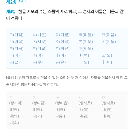
제2장 자모
제4항
한글 자모의 수는 스물넉 자로 하고, 그 순서와 이름은 다음과 같
이 정한다.
ㄱ(기역)
ㄴ(니은)
ㄷ(디귿)
ㄹ(리을)
ㅁ(미음)
ㅂ(비읍)
ㅅ(시옷)
ㅇ(이응)
ㅈ(지읒)
ㅊ(치읓)
ㅋ(키읔)
ㅌ(티읕)
ㅍ(피읖)
ㅎ(히읗)
ㅏ(아)
ㅑ(야)
ㅓ(어)
ㅕ(여)
ㅗ(오)
ㅛ(요)
ㅜ(우)
ㅠ(유)
ㅡ(으)
ㅣ(이)
[붙임 1] 위의 자모로써 적을 수 없는 소리는 두 개 이상의 자모를 어울러서 적되, 그
순서와 이름은 다음과 같이 정한다.
ㄲ
ㄸ
ㅃ
ㅆ
ㅉ
(쌍기역)
(쌍디귿)
(쌍비읍)
(쌍시옷)
(쌍지읒)
ㅐ(애)
ㅒ(얘)
ㅔ(에)
ㅖ(예)
ㅘ(와)
ㅙ(왜)
ㅚ(외)
ㅝ(워)
ㅞ(웨)
ㅟ(위)
ㅢ(의)