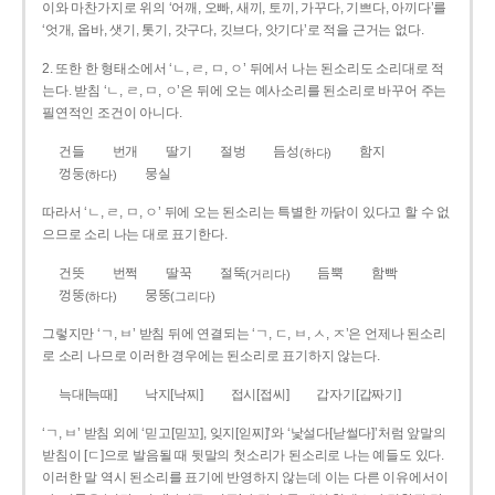
이와 마찬가지로 위의 ‘어깨, 오빠, 새끼, 토끼, 가꾸다, 기쁘다, 아끼다’를
‘엇개, 옵바, 샛기, 톳기, 갓구다, 깃브다, 앗기다’로 적을 근거는 없다.
2. 또한 한 형태소에서 ‘ㄴ, ㄹ, ㅁ, ㅇ’ 뒤에서 나는 된소리도 소리대로 적
는다. 받침 ‘ㄴ, ㄹ, ㅁ, ㅇ’은 뒤에 오는 예사소리를 된소리로 바꾸어 주는
필연적인 조건이 아니다.
건들
번개
딸기
절벙
듬성
함지
(하다)
껑둥
뭉실
(하다)
따라서 ‘ㄴ, ㄹ, ㅁ, ㅇ’ 뒤에 오는 된소리는 특별한 까닭이 있다고 할 수 없
으므로 소리 나는 대로 표기한다.
건뜻
번쩍
딸꾹
절뚝
듬뿍
함빡
(거리다)
껑뚱
뭉뚱
(하다)
(그리다)
그렇지만 ‘ㄱ, ㅂ’ 받침 뒤에 연결되는 ‘ㄱ, ㄷ, ㅂ, ㅅ, ㅈ’은 언제나 된소리
로 소리 나므로 이러한 경우에는 된소리로 표기하지 않는다.
늑대[늑때]
낙지[낙찌]
접시[접씨]
갑자기[갑짜기]
‘ㄱ, ㅂ’ 받침 외에 ‘믿고[믿꼬], 잊지[읻찌]’와 ‘낯설다[낟썰다]’처럼 앞말의
받침이 [ㄷ]으로 발음될 때 뒷말의 첫소리가 된소리로 나는 예들도 있다.
이러한 말 역시 된소리를 표기에 반영하지 않는데 이는 다른 이유에서이