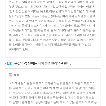
르다. 한글 맞춤법에서 말하는 ‘어법’은 표준어를 어떻게 적을지를 정해
놓은 것으로, 표기와 관련된 원리이다. 그런데 일반적인 의미의 ‘어법’은
‘말의 일정한 법칙’이라는 뜻으로 적용 범위가 무척 넓은 개념이다. 예를
들어 “동생이 밥을 먹는다.”라는 문장에서는 여러 가지 규칙을 찾아볼 수
있다. 서술어 ‘먹는다’는 주어와 목적어가 필요하며, 주어의 지시 대상을
가리키는 ‘동생’에는 조사 ‘가’가 아니라 ‘이’가 붙어야 하고, 목적어의 지
시 대상을 가리키는 ‘밥’에는 조사 ‘를’이 아니라 ‘을’이 붙어야 한다는 등
의 여러 가지 규칙이 적용되어 있는 것이다. 이 외에도 소리를 내고, 단어
를 만들고, 문장을 사용하는 데에는 수없이 많은 규칙이 필요하다. 이처
럼 언어를 조직하거나 운영하는 데에 필요한 규칙을 폭넓게 ‘어법(語
法)’이라고 한다.
제2항
문장의 각 단어는 띄어 씀을 원칙으로 한다.
해설
국어에서 단어를 단위로 띄어쓰기를 하는 것은 단어가 독립적으로 쓰이
는 말의 최소 단위이기 때문이다. ‘동생 밥 먹는다’에서 ‘동생’, ‘밥’, ‘먹는
다’는 각각이 단어이므로 띄어쓰기의 단위가 되어 ‘동생 밥 먹는다’로 띄
어 쓴다. 그런데 단어 가운데 조사는 독립성이 없어서 다른 단어와는 달
리 앞말에 붙여 쓴다. ‘동생이 밥을 먹는다’에서 ‘이’, ‘을’은 조사이므로 ‘동