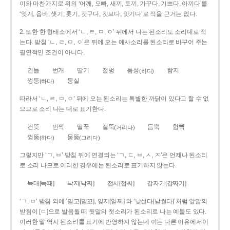
이와 마찬가지로 위의 ‘어깨, 오빠, 새끼, 토끼, 가꾸다, 기쁘다, 아끼다’를
‘엇개, 옵바, 샛기, 톳기, 갓구다, 깃브다, 앗기다’로 적을 근거는 없다.
2. 또한 한 형태소에서 ‘ㄴ, ㄹ, ㅁ, ㅇ’ 뒤에서 나는 된소리도 소리대로 적
는다. 받침 ‘ㄴ, ㄹ, ㅁ, ㅇ’은 뒤에 오는 예사소리를 된소리로 바꾸어 주는
필연적인 조건이 아니다.
건들
번개
딸기
절벙
듬성
함지
(하다)
껑둥
뭉실
(하다)
따라서 ‘ㄴ, ㄹ, ㅁ, ㅇ’ 뒤에 오는 된소리는 특별한 까닭이 있다고 할 수 없
으므로 소리 나는 대로 표기한다.
건뜻
번쩍
딸꾹
절뚝
듬뿍
함빡
(거리다)
껑뚱
뭉뚱
(하다)
(그리다)
그렇지만 ‘ㄱ, ㅂ’ 받침 뒤에 연결되는 ‘ㄱ, ㄷ, ㅂ, ㅅ, ㅈ’은 언제나 된소리
로 소리 나므로 이러한 경우에는 된소리로 표기하지 않는다.
늑대[늑때]
낙지[낙찌]
접시[접씨]
갑자기[갑짜기]
‘ㄱ, ㅂ’ 받침 외에 ‘믿고[믿꼬], 잊지[읻찌]’와 ‘낯설다[낟썰다]’처럼 앞말의
받침이 [ㄷ]으로 발음될 때 뒷말의 첫소리가 된소리로 나는 예들도 있다.
이러한 말 역시 된소리를 표기에 반영하지 않는데 이는 다른 이유에서이