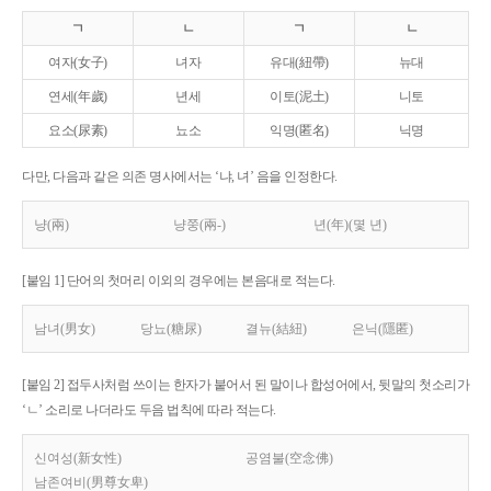
ㄱ
ㄴ
ㄱ
ㄴ
여자(女子)
녀자
유대(紐帶)
뉴대
연세(年歲)
년세
이토(泥土)
니토
요소(尿素)
뇨소
익명(匿名)
닉명
다만, 다음과 같은 의존 명사에서는 ‘냐, 녀’ 음을 인정한다.
냥(兩)
냥쭝(兩-)
년(年)(몇 년)
[붙임 1] 단어의 첫머리 이외의 경우에는 본음대로 적는다.
남녀(男女)
당뇨(糖尿)
결뉴(結紐)
은닉(隱匿)
[붙임 2] 접두사처럼 쓰이는 한자가 붙어서 된 말이나 합성어에서, 뒷말의 첫소리가
‘ㄴ’ 소리로 나더라도 두음 법칙에 따라 적는다.
신여성(新女性)
공염불(空念佛)
남존여비(男尊女卑)