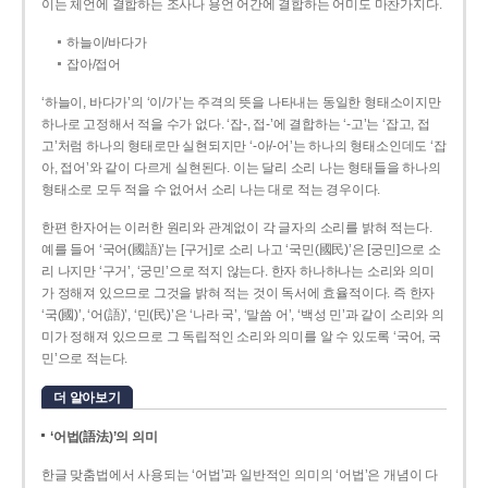
이는 체언에 결합하는 조사나 용언 어간에 결합하는 어미도 마찬가지다.
하늘이/바다가
잡아/접어
‘하늘이, 바다가’의 ‘이/가’는 주격의 뜻을 나타내는 동일한 형태소이지만
하나로 고정해서 적을 수가 없다. ‘잡-, 접-’에 결합하는 ‘-고’는 ‘잡고, 접
고’처럼 하나의 형태로만 실현되지만 ‘-아/-어’는 하나의 형태소인데도 ‘잡
아, 접어’와 같이 다르게 실현된다. 이는 달리 소리 나는 형태들을 하나의
형태소로 모두 적을 수 없어서 소리 나는 대로 적는 경우이다.
한편 한자어는 이러한 원리와 관계없이 각 글자의 소리를 밝혀 적는다.
예를 들어 ‘국어(國語)’는 [구거]로 소리 나고 ‘국민(國民)’은 [궁민]으로 소
리 나지만 ‘구거’, ‘궁민’으로 적지 않는다. 한자 하나하나는 소리와 의미
가 정해져 있으므로 그것을 밝혀 적는 것이 독서에 효율적이다. 즉 한자
‘국(國)’, ‘어(語)’, ‘민(民)’은 ‘나라 국’, ‘말씀 어’, ‘백성 민’과 같이 소리와 의
미가 정해져 있으므로 그 독립적인 소리와 의미를 알 수 있도록 ‘국어, 국
민’으로 적는다.
더 알아보기
‘어법(語法)’의 의미
한글 맞춤법에서 사용되는 ‘어법’과 일반적인 의미의 ‘어법’은 개념이 다