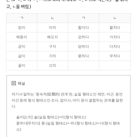
고, ㄴ을 버림.)
ㄱ
ㄴ
ㄱ
ㄴ
맏이
마지
핥이다
할치다
해돋이
해도지
걷히다
거치다
굳이
구지
닫히다
다치다
같이
가치
묻히다
무치다
끝이
끄치
해설
여기서 말하는 ‘종속적(從屬的) 관계’란, 실질 형태소인 체언, 어근, 용언
어간 등에 형식 형태소인 조사, 접미사, 어미 등이 결합하는 관계를 말한
다.
솥이[소치]: 솥(실질 형태소)+이(형식 형태소)
묻히다[무치다]: 묻­-(실질 형태소)+­-히­-(형식 형태소)+-다(형식 형태
소)