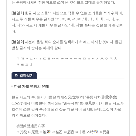
는 속담에서처럼 전통적으로 쓰여 온 것이므로 그대로 유지하였다.
[붙임 1]
한글 자모 스물넉 자만으로 적을 수 없는 소리들을 적기 위하여,
자모 두 개를 어우른 글자인 ‘ㄲ, ㄸ, ㅃ, ㅆ, ㅉ’, ‘ㅐ, ㅒ, ㅔ, ㅖ, ㅘ, ㅚ, ㅝ,
ㅟ, ㅢ’와 자모 세 개를 어우른 글자인 ‘ㅙ, ㅞ’를 쓴다는 것을 보여 준 것이
다.
[붙임 2]
사전에 올릴 적의 순서를 명확하게 하려고 제시한 것이다. 한편
받침 글자의 순서는 아래와 같다.
ㄱ ㄲ ㄳ ㄴ ㄵ ㄶ ㄷ ㄹ ㄺ ㄻ ㄼ ㄽ ㄾ ㄿ ㅀ ㅁ ㅂ ㅄ ㅅ ㅆ ㅇ ㅈ ㅊ
ㅋ ㅌ ㅍ ㅎ
더 알아보기
한글 자모 명칭의 유래
한글 자모의 수, 순서, 이름은 최세진(崔世珍)의 “훈몽자회(訓蒙字會)
(1527)”에서 비롯한다. 최세진은 “훈몽자회” 범례(凡例)에서 한글 자모가
초성에 쓰인 것과 종성에 쓰인 것을 짝을 지어 표시했는데, 그것이 자모
의 이름으로 이어졌다.
初聲終聲通用八字
ㄱ其役 ㄴ尼隱 ㄷ池
ㄹ梨乙 ㅁ眉音 ㅂ非邑 ㅅ時
ㆁ異凝