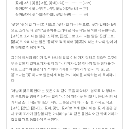
……………
꽃이[꼬치], 꽃을[꼬츨], 꽃에[꼬체]
[꼬ㅊ]
…
꽃만[꼰만], 꽃나무[꼰나무], 꽃놀이[꼰노리]
[꼰]
………
꽃과[꼳꽈], 꽃다발[꼳따발], 꽃밭[꼳빧]
[꼳]
‘꽃’은 ‘꽃이’일 때는 [꼬ㅊ]으로, ‘꽃만’일 때는 [꼰]으로, ‘꽃과’일 때는 [꼳]
으로 소리 난다. 만약 ‘표준어를 소리대로 적는다’는 원칙만 적용한다면,
[꼬치]로 소리 나는 말은 ‘꼬치’로, [꼰만]으로 소리 나는 말은 ‘꼰만’으로,
[꼳꽈]로 소리 나는 말은 ‘꼳꽈’로 적게 되어 ‘꽃[花]’이라는 하나의 말이 여
러 형태로 적히게 된다.
그런데 이처럼 의미가 같은 하나의 말을 여러 가지 형태로 적으면 그것이
무슨 말인지 알아보기가 쉽지 않다. 의미가 같은 하나의 말은 형태를 하
나로 고정하여 일관되게 적어야 의미를 파악하기가 쉽다. 즉 ‘꽃, 꼰,
꼳’보다는 ‘꽃’ 하나로 일관되게 적는 것이 의미를 파악하는 데 효과적이
다.
‘어법에 맞도록 한다’는 것은 이와 같이 뜻을 파악하기 쉽도록 각 형태소
의 본모양을 밝혀 적는다는 말이다. 이에 따라 ‘꽃’은 [꼬ㅊ], [꼰], [꼳]의 세
가지로 소리 나는 형태소이지만 그 본모양에 따라 ‘꽃’ 한 가지로 적고,
[꼬치], [꼰만], [꼳꽈]도 ‘꽃이, 꽃만, 꽃과’로 적게 된다. 이는 ‘꽃’과 같은 명
사 뒤에 조사가 결합할 때뿐 아니라 ‘늙-’과 같은 용언의 어간 뒤에 어미가
결합할 때도 동일하게 적용된다.