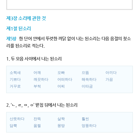
제3장 소리에 관한 것
제1절 된소리
제5항
한 단어 안에서 뚜렷한 까닭 없이 나는 된소리는 다음 음절의 첫소
리를 된소리로 적는다.
1. 두 모음 사이에서 나는 된소리
소쩍새
어깨
오빠
으뜸
아끼다
기쁘다
깨끗하다
어떠하다
해쓱하다
가끔
거꾸로
부썩
어찌
이따금
2. ‘ㄴ, ㄹ, ㅁ, ㅇ’ 받침 뒤에서 나는 된소리
산뜻하다
잔뜩
살짝
훨씬
담뿍
움찔
몽땅
엉뚱하다