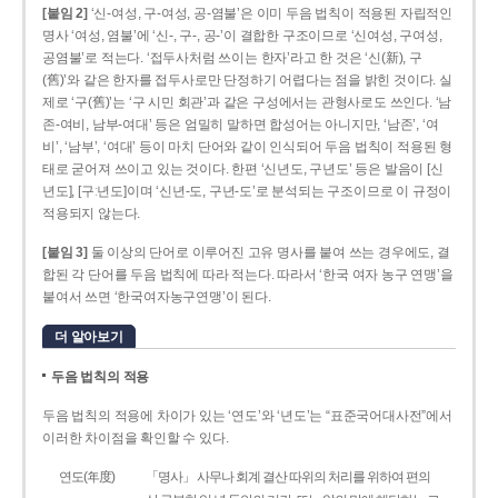
[붙임 2]
‘신-여성, 구-여성, 공-염불’은 이미 두음 법칙이 적용된 자립적인
명사 ‘여성, 염불’에 ‘신-, 구-, 공-’이 결합한 구조이므로 ‘신여성, 구여성,
공염불’로 적는다. ‘접두사처럼 쓰이는 한자’라고 한 것은 ‘신(新), 구
(舊)’와 같은 한자를 접두사로만 단정하기 어렵다는 점을 밝힌 것이다. 실
제로 ‘구(舊)’는 ‘구 시민 회관’과 같은 구성에서는 관형사로도 쓰인다. ‘남
존­-여비, 남부-­여대’ 등은 엄밀히 말하면 합성어는 아니지만, ‘남존’, ‘여
비’, ‘남부’, ‘여대’ 등이 마치 단어와 같이 인식되어 두음 법칙이 적용된 형
태로 굳어져 쓰이고 있는 것이다. 한편 ‘신년도, 구년도’ 등은 발음이 [신
년도], [구ː년도]이며 ‘신년­-도, 구년-­도’로 분석되는 구조이므로 이 규정이
적용되지 않는다.
[붙임 3]
둘 이상의 단어로 이루어진 고유 명사를 붙여 쓰는 경우에도, 결
합된 각 단어를 두음 법칙에 따라 적는다. 따라서 ‘한국 여자 농구 연맹’을
붙여서 쓰면 ‘한국여자농구연맹’이 된다.
더 알아보기
두음 법칙의 적용
두음 법칙의 적용에 차이가 있는 ‘연도’와 ‘년도’는 “표준국어대사전”에서
이러한 차이점을 확인할 수 있다.
연도(年度)
「명사」 사무나 회계 결산 따위의 처리를 위하여 편의