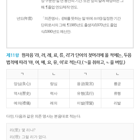
상 구분한 일 년 동안의 기간. 또는 앞의 말에 해당하는 그
해. ¶ 졸업 연도/제작 연도.
년도(年度)
「의존명사」((해를 뜻하는 말 뒤에 쓰여)) 일정한 기간
단위로서의 그해. ¶ 1985년도 출생자/1970년도 졸업
식/1990년도 예산안.
제11항
한자음 ‘랴, 려, 례, 료, 류, 리’가 단어의 첫머리에 올 적에는, 두음
법칙에 따라 ‘야, 여, 예, 요, 유, 이’로 적는다.(ㄱ을 취하고, ㄴ을 버림.)
ㄱ
ㄴ
ㄱ
ㄴ
양심(良心)
량심
용궁(龍宮)
룡궁
역사(歷史)
력사
유행(流行)
류행
예의(禮儀)
례의
이발(理髮)
리발
다만, 다음과 같은 의존 명사는 본음대로 적는다.
리(里): 몇 리냐?
리(理): 그럴 리가 없다.