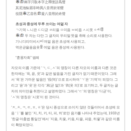
兩字只取本字之釋俚語爲聲
其尼池梨眉非時異八音用於初聲
役隱
乙音邑
凝八音用於終聲
초성과 종성에 두루 쓰이는 여덟 자
ㄱ기역 ㄴ니은 ㄷ디귿 ㄹ리을 ㅁ미음 ㅂ비읍 ㅅ시옷 ㆁ
두 자는 다만 그 글자의 우리말 뜻을 취해 소리로 사용한다.
기니디리미비시
여덟 음은 초성에 사용되고,
역은귿을음읍옷
여덟 음은 종성에 사용된다.
“훈몽자회” 범례
자모의 이름 가운데 ‘ㄱ, ㄷ, ㅅ’의 명칭이 다른 자모의 이름과 다른 것은
한자에는 ‘윽, 읃, 읏’과 같은 발음을 가진 글자가 없기 때문이었다. 그래
서 ‘윽’은 가까운 발음인 ‘役(역)’으로 표시하여 ‘ㄱ’은 ‘기역’이 되었다. 그
리고 ‘읃’과 ‘읏’은 각각 ‘末(귿 말)’과 ‘衣(옷 의)’로 표기하고, 두 글자는 글
자의 의미만을 취한다고 설명하였다. 그래서 ‘ㄷ’의 명칭은 ‘디귿’이,
‘ㅅ’의 명칭은 ‘시옷’이 된 것이다.
‘ㅈ, ㅊ, ㅋ, ㅌ, ㅍ, ㅎ’은 당시 종성으로 쓰이지 않던 것들이어서 초성에 모
음 ‘ㅣ’를 붙인 ‘지, 치, 키, 티, 피, 히’로만 음가를 나타내 주었는데, 1933년
‘한글 마춤법 통일안’에서 ‘지읒, 치읓, 키읔, 티읕, 피읖, 히읗’과 같은 이름
이 확정되었다.