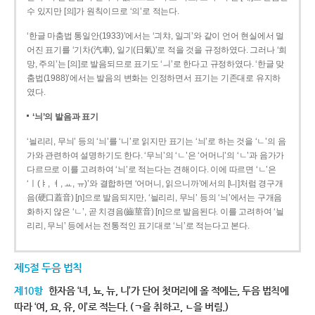
수 있지만 [의]가 원칙이므로 ‘의’로 적는다.
‘한글 마춤법 통일안(1933)’에서는 ‘긔챠, 일긔’와 같이 언어 현실에서 멀
어진 표기를 ‘기차(汽車), 일기(日氣)’로 적을 것을 규정하였다. 그러나 ‘희
망, 주의’는 [의]로 발음되므로 표기도 ‘ㅢ’로 한다고 규정하였다. ‘한글 맞
춤법(1988)’에서는 발음의 변화는 인정하면서 표기는 기존대로 유지하
였다.
‘늬’의 발음과 표기
‘늴리리, 무늬’ 등의 ‘늬’를 ‘니’로 읽지만 표기는 ‘늬’로 하는 것을 ‘ㄴ’의 음
가와 관련하여 설명하기도 한다. ‘무늬’의 ‘ㄴ’은 ‘어머니’의 ‘ㄴ’과 음가가
다르므로 이를 고려하여 ‘늬’로 적는다는 견해이다. 이에 따르면 ‘ㄴ’은
‘ㅣ(ㅑ, ㅕ, ㅛ, ㅠ)’와 결합하면 ‘어머니, 읽으니까’에서의 [니]처럼 경구개
음(硬口蓋音) [ɲ]으로 발음되지만, ‘늴리리, 무늬’ 등의 ‘늬’에서는 구개음
화하지 않은 ‘ㄴ’, 곧 치경음(齒莖音) [n]으로 발음된다. 이를 고려하여 ‘늴
리리, 무늬’ 등에서는 전통적인 표기대로 ‘늬’로 적는다고 본다.
제5절 두음 법칙
제10항
한자음 ‘녀, 뇨, 뉴, 니’가 단어 첫머리에 올 적에는, 두음 법칙에
따라 ‘여, 요, 유, 이’로 적는다. (ㄱ을 취하고, ㄴ을 버림.)