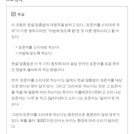
해설
이 조항은 한글 맞춤법의 대원칙을 밝히고 있다. “표준어를 소리대로 적
되”가 기본 원칙이라면, “어법에 맞도록 함”은 또 다른 원칙이라고 할 수
있다.
표준어를 소리대로 적는다.
어법에 맞도록 적는다.
한글 맞춤법은 이 두 가지 원칙에 따라 음성 언어인 표준어를 표음 문자
인 한글로 올바르게 적는 방법이다.
먼저 ‘표준어를 소리대로 적는다’는 말에는 한글 맞춤법이 표준어를 대상
으로 한다는 뜻이 담겨 있다. 그리고 ‘소리대로’ 적는다는 것은 그 표준어
를 적을 때 발음에 따라 적는다는 뜻이다. 이를테면 [나무]라고 소리 나는
표준어는 ‘나무’로 적고, [달리다]라고 소리 나는 표준어는 ‘달리다’로 적
는다.
그런데 표준어를 소리대로 적는다는 원칙만으로 충분하지 않은 경우가
있다. 예를 들어 ‘꽃[花]’이란 단어는 쓰이는 환경에 따라 소리가 달라진
다.