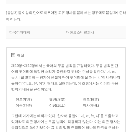
[붙임 3] 둘 이상의 단어로 이루어진 고유 명사를 붙여 쓰는 경우에도 붙임 2에 준하
여 적는다.
한국여자대학
대한요소비료회사
해설
제10항~제12항에서는 국어의 두음 법칙을 규정하였다. 두음 법칙은 단
어의 첫머리에 특정한 소리가 출현하지 못하는 현상을 말한다. ‘녀, 뇨,
뉴, 니’를 포함하는 한자어 음절이 단어 첫머리에 올 때는 ‘ㄴ’이 나타나지
못하여 ‘여, 요, 유, 이’의 형태로 실현되는데, 이 조항에서는 이러한 두음
법칙의 내용을 규정하였다.
연도(年度)
열반(涅槃)
요도(尿道)
이승(尼僧)
이공(泥工)
익사(溺死)
그런데 여기에는 예외가 있다. 한자어 음절이 ‘녀, 뇨, 뉴, 니’를 포함하고
있더라도 의존 명사에는 두음 법칙이 적용되지 않는다. 이는 의존 명사는
독립적으로 쓰이기보다는 그 앞의 말과 연결되어 하나의 단위를 구성하