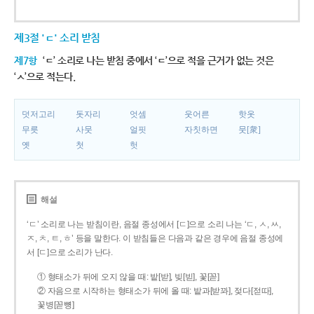
제3절 'ㄷ' 소리 받침
제7항
‘ㄷ’ 소리로 나는 받침 중에서 ‘ㄷ’으로 적을 근거가 없는 것은
‘ㅅ’으로 적는다.
덧저고리
돗자리
엇셈
웃어른
핫옷
무릇
사뭇
얼핏
자칫하면
뭇[衆]
옛
첫
헛
해설
‘ㄷ’ 소리로 나는 받침이란, 음절 종성에서 [ㄷ]으로 소리 나는 ‘ㄷ, ㅅ, ㅆ,
ㅈ, ㅊ, ㅌ, ㅎ’ 등을 말한다. 이 받침들은 다음과 같은 경우에 음절 종성에
서 [ㄷ]으로 소리가 난다.
① 형태소가 뒤에 오지 않을 때: 밭[받], 빚[빋], 꽃[꼳]
② 자음으로 시작하는 형태소가 뒤에 올 때: 밭과[받꽈], 젖다[젇따],
꽃병[꼳뼝]