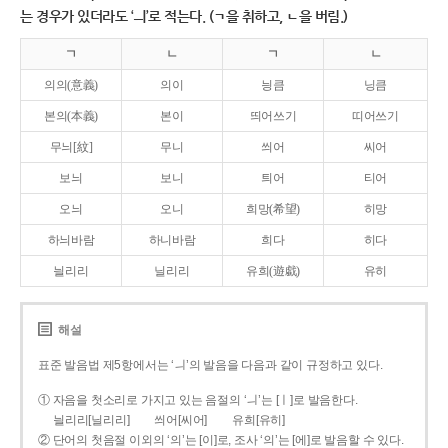
는 경우가 있더라도 ‘ㅢ’로 적는다. (ㄱ을 취하고, ㄴ을 버림.)
ㄱ
ㄴ
ㄱ
ㄴ
의의(意義)
의이
닁큼
닝큼
본의(本義)
본이
띄어쓰기
띠어쓰기
무늬[紋]
무니
씌어
씨어
보늬
보니
틔어
티어
오늬
오니
희망(希望)
히망
하늬바람
하니바람
희다
히다
늴리리
닐리리
유희(遊戱)
유히
해설
표준 발음법 제5항에서는 ‘ㅢ’의 발음을 다음과 같이 규정하고 있다.
① 자음을 첫소리로 가지고 있는 음절의 ‘ㅢ’는 [ㅣ]로 발음한다.
늴리리[닐리리]
씌어[씨어]
유희[유히]
② 단어의 첫음절 이외의 ‘의’는 [이]로, 조사 ‘의’는 [에]로 발음할 수 있다.