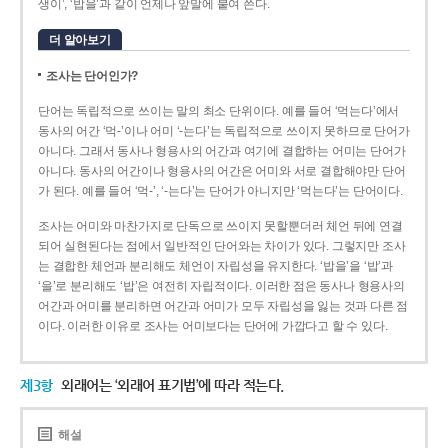
생이’, ‘밥을’과 같이 언제나 앞말에 붙여 쓴다.
더 알아보기
조사는 단어인가?
단어는 독립적으로 쓰이는 말의 최소 단위이다. 예를 들어 ‘먹는다’에서
동사의 어간 ‘먹-­’이나 어미 ‘­-는다’는 독립적으로 쓰이지 못하므로 단어가
아니다. 그래서 동사나 형용사의 어간과 여기에 결합하는 어미는 단어가
아니다. 동사의 어간이나 형용사의 어간은 어미와 서로 결합해야만 단어
가 된다. 예를 들어 ‘먹-’, ‘-는다’는 단어가 아니지만 ‘먹는다’는 단어이다.
조사는 어미와 마찬가지로 단독으로 쓰이지 못할뿐더러 체언 뒤에 연결
되어 실현된다는 점에서 일반적인 단어와는 차이가 있다. 그렇지만 조사
는 결합한 체언과 분리해도 체언이 자립성을 유지한다. ‘밥을’을 ‘밥’과
‘을’로 분리해도 ‘밥’은 여전히 자립적이다. 이러한 점은 동사나 형용사의
어간과 어미를 분리하면 어간과 어미가 모두 자립성을 잃는 것과 다른 점
이다. 이러한 이유로 조사는 어미보다는 단어에 가깝다고 할 수 있다.
제3항
외래어는 ‘외래어 표기법’에 따라 적는다.
해설