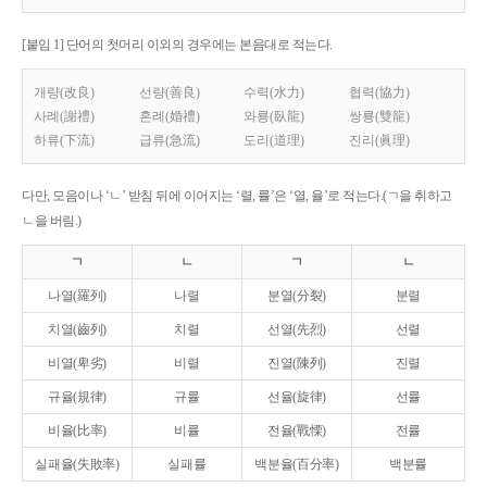
[붙임 1] 단어의 첫머리 이외의 경우에는 본음대로 적는다.
개량(改良)
선량(善良)
수력(水力)
협력(協力)
사례(謝禮)
혼례(婚禮)
와룡(臥龍)
쌍룡(雙龍)
하류(下流)
급류(急流)
도리(道理)
진리(眞理)
다만, 모음이나 ‘ㄴ’ 받침 뒤에 이어지는 ‘렬, 률’은 ‘열, 율’로 적는다.(ㄱ을 취하고
ㄴ을 버림.)
ㄱ
ㄴ
ㄱ
ㄴ
나열(羅列)
나렬
분열(分裂)
분렬
치열(齒列)
치렬
선열(先烈)
선렬
비열(卑劣)
비렬
진열(陳列)
진렬
규율(規律)
규률
선율(旋律)
선률
비율(比率)
비률
전율(戰慄)
전률
실패율(失敗率)
실패률
백분율(百分率)
백분률