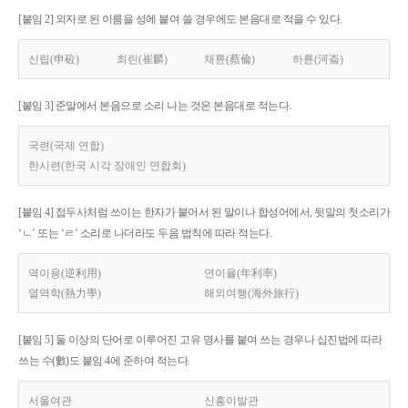
[붙임 2] 외자로 된 이름을 성에 붙여 쓸 경우에도 본음대로 적을 수 있다.
신립(申砬)
최린(崔麟)
채륜(蔡倫)
하륜(河崙)
[붙임 3] 준말에서 본음으로 소리 나는 것은 본음대로 적는다.
국련(국제 연합)
한시련(한국 시각 장애인 연합회)
[붙임 4] 접두사처럼 쓰이는 한자가 붙어서 된 말이나 합성어에서, 뒷말의 첫소리가
‘ㄴ’ 또는 ‘ㄹ’ 소리로 나더라도 두음 법칙에 따라 적는다.
역이용(逆利用)
연이율(年利率)
열역학(熱力學)
해외여행(海外旅行)
[붙임 5] 둘 이상의 단어로 이루어진 고유 명사를 붙여 쓰는 경우나 십진법에 따라
쓰는 수(數)도 붙임 4에 준하여 적는다.
서울여관
신흥이발관