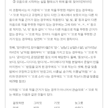
③ 모음으로 시작하는 실질 형태소가 뒤에 올 때: 젖어미[저더미]
이 조항에서는 이 가운데 ‘ㄷ’으로 적을 뚜렷한 까닭이 없는 경우에는
‘ㅅ’으로 적는다고 규정하고 있다. 다만 그 예시에서 보듯이 이는 다른 자
음으로 적을 근거가 없는 경우에도 적용된다. ‘밭, 빚, 꽃’ 등과 같이 다른
자음으로 적을 뚜렷한 까닭이 있는 경우에는 그에 따라 ‘ㅌ, ㅈ, ㅊ’ 등으
로 적지만, ‘낫, 빗’ 등과 같이 ‘ㄷ’이나 다른 자음으로 적을 뚜렷한 근거가
없는 경우는 ‘ㅅ’으로 적는 것이다. 다음과 같이 ‘ㄷ’으로 적을 뚜렷한 근
거가 있는 경우에는 당연히 ‘ㄷ’으로 적는 것이 원칙이다.
첫째, ‘맏이[마지], 맏아들[마다들]’의 ‘맏-’, ‘낟[낟ː], 낟알[나ː달], 낟가리[낟ː
까리]’의 ‘낟’처럼 원래부터 ‘ㄷ’ 받침을 가지고 있는 경우에는 ‘ㄷ’으로 적
는다. ‘곧이[고지], 곧장[곧짱]’ 등도 이에 해당한다. 둘째, ‘돋보다(←도두
보다), 딛다(←디디다), 얻다가(←어디에다가)’처럼 본말에서 준말이 만들
어지면서 ‘ㄷ’ 받침을 갖게 된 경우에도 ‘ㄷ’으로 적는다. 셋째, 한글 맞춤
법에서 규정하고 있듯이 ‘반짇고리, 사흗날, 숟가락, 이튿날’처럼 ‘ㄹ’ 소
리와 연관되어 ‘ㄷ’으로 소리 나는 경우에도 ‘ㄷ’으로 적는다.(한글 맞춤법
제29항 참조)
이처럼 ‘ㄷ’으로 적을 근거가 있는 경우가 아니어서 관습대로 ‘ㅅ’으로 적
는 예로는 다음과 같은 것들이 있다.
걸핏하면
그까짓
기껏
놋그릇
덧셈
빗장
삿대
숫접다