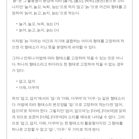
‘늙-’은 그 활용형이 환경에 따라 [늘거], [늘꼬], [늑찌], [능는] 등으로 소리
나지만 ‘늘거, 늘꼬, 늑찌, 능는’으로 적지 않고 ‘늙-’으로 어간의 형태를 고
정하여 ‘늙어, 늙고, 늙지, 늙는’으로 적는다.
늘거, 늘꼬, 늑찌, 능는 (×)
늙어, 늙고, 늙지, 늙는 (○)
이처럼 ‘늙-­’이라는 어간과 거기에 결합하는 어미의 형태를 고정하여 적
으면 각 형태소가 지닌 뜻을 분명하게 파악할 수 있다.
그러나 언제나 어법에 따라 형태소를 고정하여 적을 수 있는 것은 아니
다. 하나의 형태소라고 하더라도 한 형태로 고정하여 적을 수 없는 경우
가 있다.
덥고, 덥지
더워, 더우며
위의 ‘덥고, 덥지’에서의 ‘덥-­’과 ‘더워, 더우며’의 ‘더우-­’는 같은 형태소이
다. 어법에 따라 형태소의 본모양을 ‘덥-­’으로 고정하여 적는다면 ‘덥어,
덥으며’로 적어야 한다. 그렇지만 ‘덥어, 덥으며’는 [더버], [더브며]로 읽히
게 되므로 표준어 [더워], [더우며]의 소리를 제대로 나타낼 수 없다. 그러
므로 ‘덥고, 덥지, 더워, 더우며’는 한 형태소의 활용형이지만 그 형태를
하나로 고정할 수 없고 ‘덥-’, ‘더우-’ 두 가지로 적게 된다.