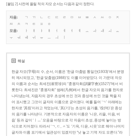
[붙임 2] 사전에 올릴 적의 자모 순서는 다음과 같이 정한다.
자음:
ㄱ
ㄲ
ㄴ
ㄷ
ㄸ
ㄹ
ㅁ
ㅂ
ㅃ
ㅅ
ㅆ
ㅇ
ㅈ
ㅉ
ㅊ
ㅋ
ㅌ
ㅍ
ㅎ
모음:
ㅏ
ㅐ
ㅑ
ㅒ
ㅓ
ㅔ
ㅕ
ㅖ
ㅗ
ㅘ
ㅙ
ㅚ
ㅛ
ㅜ
ㅝ
ㅞ
ㅟ
ㅠ
ㅡ
ㅢ
ㅣ
해설
한글 자모(字母)의 수, 순서, 이름은 ‘한글 마춤법 통일안(1933)’에서 분명
히 제시되었고, ‘한글 맞춤법(1988)’도 이를 이어받았다. 이 가운데 자모
의 이름과 순서는 최세진(崔世珍)의 “훈몽자회(訓蒙字會)(1527)”에서 비
롯한다. 최세진은 “훈몽자회” 범례(凡例)에서 한글 자모의 음가를 한자로
나타냈는데, 자음자의 경우 초성에 쓰인 것과 종성에 쓰인 것을 짝을 지
어 표시했고 그것이 글자의 이름으로 굳어졌다. 예를 들어 ‘ㄱ’ 아래에는
한자로 ‘其役’이라고 적었는데, ‘其(기)’는 초성의 음가를, ‘役(역)’은 종성
의 음가를 나타낸다. 기본적으로 자음자의 이름은 ‘니은, 리을, 미음, 비
읍’ 등과 같이 ‘ㅣㅡ’ 모음을 바탕으로 각 자음이 초성, 종성에 놓이는 방
식으로 지어졌다. 따라서 ‘ㄱ, ㄷ, ㅅ’도 ‘기윽, 디읃, 시읏’으로 해야 나머지
글자와 이름 표기에서 일관성이 있겠지만 “낫 놓고 기역 자도 모른다.”라