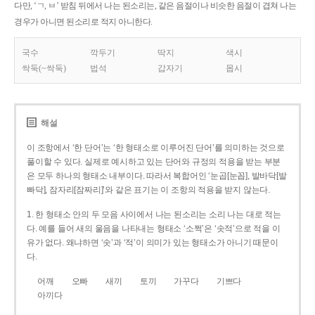
다만, ‘ㄱ, ㅂ’ 받침 뒤에서 나는 된소리는, 같은 음절이나 비슷한 음절이 겹쳐 나는
경우가 아니면 된소리로 적지 아니한다.
국수
깍두기
딱지
색시
싹둑(~싹둑)
법석
갑자기
몹시
해설
이 조항에서 ‘한 단어’는 ‘한 형태소로 이루어진 단어’를 의미하는 것으로
풀이할 수 있다. 실제로 예시하고 있는 단어와 규정의 적용을 받는 부분
은 모두 하나의 형태소 내부이다. 따라서 복합어인 ‘눈곱[눈꼽], 발바닥[발
빠닥], 잠자리[잠짜리]’와 같은 표기는 이 조항의 적용을 받지 않는다.
1. 한 형태소 안의 두 모음 사이에서 나는 된소리는 소리 나는 대로 적는
다. 예를 들어 새의 울음을 나타내는 형태소 ‘소쩍’은 ‘솟적’으로 적을 이
유가 없다. 왜냐하면 ‘솟’과 ‘적’이 의미가 있는 형태소가 아니기 때문이
다.
어깨
오빠
새끼
토끼
가꾸다
기쁘다
아끼다