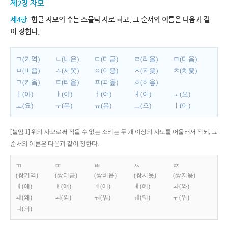
제2장 자모
제4항
한글 자모의 수는 스물넉 자로 하고, 그 순서와 이름은 다음과 같
이 정한다.
ㄱ(기역)
ㄴ(니은)
ㄷ(디귿)
ㄹ(리을)
ㅁ(미음)
ㅂ(비읍)
ㅅ(시옷)
ㅇ(이응)
ㅈ(지읒)
ㅊ(치읓)
ㅋ(키읔)
ㅌ(티읕)
ㅍ(피읖)
ㅎ(히읗)
ㅏ(아)
ㅑ(야)
ㅓ(어)
ㅕ(여)
ㅗ(오)
ㅛ(요)
ㅜ(우)
ㅠ(유)
ㅡ(으)
ㅣ(이)
[붙임 1] 위의 자모로써 적을 수 없는 소리는 두 개 이상의 자모를 어울러서 적되, 그
순서와 이름은 다음과 같이 정한다.
ㄲ
ㄸ
ㅃ
ㅆ
ㅉ
(쌍기역)
(쌍디귿)
(쌍비읍)
(쌍시옷)
(쌍지읒)
ㅐ(애)
ㅒ(얘)
ㅔ(에)
ㅖ(예)
ㅘ(와)
ㅙ(왜)
ㅚ(외)
ㅝ(워)
ㅞ(웨)
ㅟ(위)
ㅢ(의)