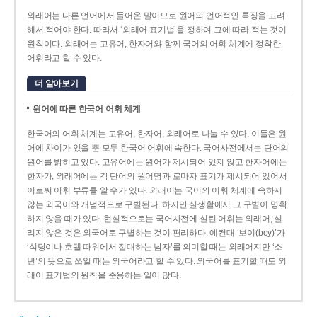
외래어는 다른 언어에서 들어온 말이므로 원어의 언어적인 특징을 고려
해서 적어야 한다. 따라서 ‘외래어 표기법’을 정하여 그에 따라 적는 것이
원칙이다. 외래어는 고유어, 한자어와 함께 국어의 어휘 체계에 정착한
어휘라고 할 수 있다.
더 알아보기
원어에 따른 한국어 어휘 체계
한국어의 어휘 체계는 고유어, 한자어, 외래어로 나눌 수 있다. 이들은 원
어에 차이가 있을 뿐 모두 한국어 어휘에 속한다. 국어사전에서는 단어의
원어를 밝히고 있다. 고유어에는 원어가 제시되어 있지 않고 한자어에는
한자가, 외래어에는 각 단어의 원어명과 로마자 표기가 제시되어 있어서
이로써 어휘 부류를 알 수가 있다. 외래어는 국어의 어휘 체계에 속하지
않는 외국어와 개념적으로 구별된다. 하지만 실생활에서 그 구별이 명확
하지 않을 때가 있다. 현실적으로는 국어사전에 실린 어휘는 외래어, 실
리지 않은 것은 외국어로 구별하는 것이 편리하다. 예컨대 ‘보이(boy)’가
‘식당이나 호텔 따위에서 접대하는 남자’를 의미할 때는 외래어지만 ‘소
년’의 뜻으로 쓰일 때는 외국어라고 할 수 있다. 외국어를 표기할 때도 외
래어 표기법의 원칙을 준용하는 일이 많다.