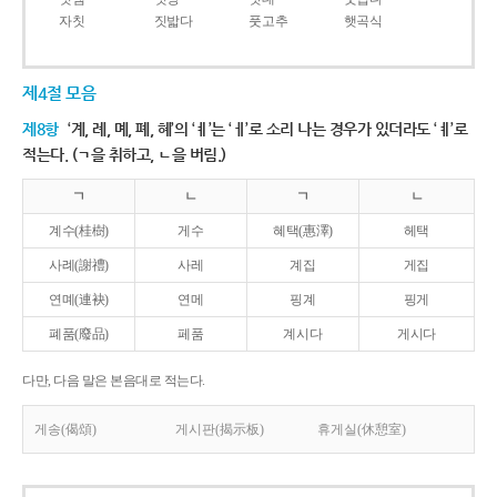
자칫
짓밟다
풋고추
햇곡식
제4절 모음
제8항
‘계, 례, 몌, 폐, 혜’의 ‘ㅖ’는 ‘ㅔ’로 소리 나는 경우가 있더라도 ‘ㅖ’로
적는다. (ㄱ을 취하고, ㄴ을 버림.)
ㄱ
ㄴ
ㄱ
ㄴ
계수(桂樹)
게수
혜택(惠澤)
헤택
사례(謝禮)
사레
계집
게집
연몌(連袂)
연메
핑계
핑게
폐품(廢品)
페품
계시다
게시다
다만, 다음 말은 본음대로 적는다.
게송(偈頌)
게시판(揭示板)
휴게실(休憩室)