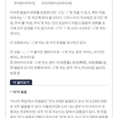
주의[주의/주이]
우리의[우리의/우리에]
이러한 발음의 변화를 반영한다면 ‘ㅢ’는 ‘ㅣ’로 적을 수 있고, 특히 자음
뒤에서는 ‘ㅣ’로 적도록 해야 할 것이다. 그러나 이미 익숙해진 표기인 ‘희
망, 주의’를 ‘히망, 주이’로 적는 것은 공감하기 어렵고 발음의 변화를 표
기에 모두 반영할 수도 없으므로 ‘ㅢ’가 ‘ㅣ’로 소리 나더라도 ‘ㅢ’로 적는
것이다.
이 조항에서는 ‘ㅢ’로 적는 세 가지 유형을 제시하고 있다.
① 모음 ‘ㅡ, ㅣ’가 줄어든 형태이므로 ‘ㅢ’로 적는 경우: 씌어(←쓰이어),
틔어(←트이어) 등
② 한자어이므로 ‘ㅢ’로 적는 경우: 의의(意義), 희망(希望), 유희(遊戱) 등
③ 발음과 표기의 전통에 따라 ‘ㅢ’로 적는 경우: 무늬, 하늬바람, 늴리리,
닁큼 등
더 알아보기
‘의’의 발음
‘의사의 책임’에서 첫음절의 ‘의’는 [의]로 발음하고 조사 ‘의’는 [의]나 [에]
로 모두 발음할 수 있다. 이들은 [이]로 소리 나는 경우가 아니라서 이 조
항과는 무관하지만, 모두 ‘의’로 적는다는 점에서 공통점이 있다. 즉 첫음
절의 ‘의’는 발음의 변화가 없으므로 ‘의’로 적고, 조사 ‘의’는 [에]로 발음할