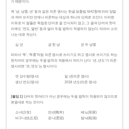
기 때문이다.
즉 ‘냥, 냥쭝, 년’ 등과 같은 의존 명사는 한글 맞춤법 제42항에 따라 앞말
과 띄어 쓰지만 언제나 의존하는 대상과 하나의 단위로 쓰인다. 이러한
이유로 이 말들은 독립된 단어로 잘 인식되지 않고, 그 결과 단어의 첫머
리에도 ‘연도, 열반’ 등과 달리 두음 법칙이 적용되지 않는다. 따라서 소리
나는 대로 적는다.
십 년
금 한 냥
은 두 냥쭝
따라서 ‘年’, ‘年度’처럼 의존 명사로 쓰이기도 하고 명사로 쓰이기도 하는
한자어의 경우에는 두음 법칙의 적용에서 차이가 난다. ‘년, 년도’가 의존
명사라면 ‘연, 연도’는 명사이다.
연 강수량(명사)
일 년(의존 명사)
생산 연도(명사)
2018 년도(의존 명사)
[붙임 1]
단어의 첫머리가 아닌 경우에는 두음 법칙이 적용되지 않으므로
본음대로 적는 것이다.
소녀(少女)
만년(晩年)
배뇨(排尿)
비구니(比丘尼)
운니(雲泥)
탐닉(耽溺)