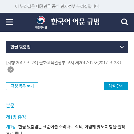
이 누리집은 대한민국 공식 전자정부 누리집입니다.
한글 맞춤법
[시행 2017. 3. 28.] 문화체육관광부 고시 제2017-12호(2017. 3. 28.)
규정 목록 보기
해설 닫기
본문
제1장 총칙
제1항
한글 맞춤법은 표준어를 소리대로 적되, 어법에 맞도록 함을 원칙
으로 한다.