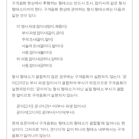
구개음화 현상에서 후행하는 형태소는 반드시 조사, 접미사와 같은 형식
형태소이어야 한다. 구개음화 현상에 관여하는 형식 형태소에는 다음과
같은 것이 있다.
이: 명사 파생 접미사(맏이, 해돋이)
부사 파생 접미사(같이, 굳이)
주격 조사(끝이, 밭이)
서술격 조사(끝이다, 밭이다)
사동 접미사(붙이다)
히: 피동 접미사(걷히다, 닫히다)
사동 접미사(굳히다)
형식 형태소가 결합하지 않은 경우에는 구개음화가 실현되지 않는다. ‘곧
이[고지]’는 부사 파생 접미사가 결합하여 부사가 되었으므로 구개음화가
실현되었지만, ‘곧이어’는 형식 형태소가 아닌 실질 형태소 부사가 결합
한 말이므로 구개음화가 실현되지 않는다.
곧이[고지]: 곧-­(어근)+­-이(부사 파생 접미사)
곧이어[고디어]: 곧(부사)+이어(부사)
현재 표준어에서 구개음화는 형태소와 형태소가 결합할 때 일어나는 현
상이다. 그러므로 ‘마디, 견디다’와 같이 하나의 형태소 내부에서는 구개
음화가 일어나지 않는다.