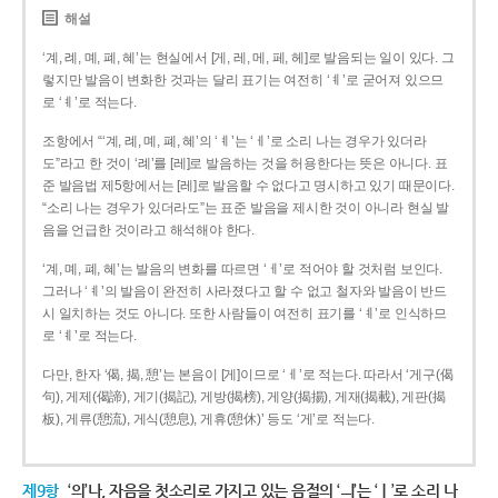
해설
‘계, 례, 몌, 폐, 혜’는 현실에서 [게, 레, 메, 페, 헤]로 발음되는 일이 있다. 그
렇지만 발음이 변화한 것과는 달리 표기는 여전히 ‘ㅖ’로 굳어져 있으므
로 ‘ㅖ’로 적는다.
조항에서 “‘계, 례, 몌, 폐, 혜’의 ‘ㅖ’는 ‘ㅔ’로 소리 나는 경우가 있더라
도”라고 한 것이 ‘례’를 [레]로 발음하는 것을 허용한다는 뜻은 아니다. 표
준 발음법 제5항에서는 [레]로 발음할 수 없다고 명시하고 있기 때문이다.
“소리 나는 경우가 있더라도”는 표준 발음을 제시한 것이 아니라 현실 발
음을 언급한 것이라고 해석해야 한다.
‘계, 몌, 폐, 혜’는 발음의 변화를 따르면 ‘ㅔ’로 적어야 할 것처럼 보인다.
그러나 ‘ㅖ’의 발음이 완전히 사라졌다고 할 수 없고 철자와 발음이 반드
시 일치하는 것도 아니다. 또한 사람들이 여전히 표기를 ‘ㅖ’로 인식하므
로 ‘ㅖ’로 적는다.
다만, 한자 ‘偈, 揭, 憩’는 본음이 [게]이므로 ‘ㅔ’로 적는다. 따라서 ‘게구(偈
句), 게제(偈諦), 게기(揭記), 게방(揭榜), 게양(揭揚), 게재(揭載), 게판(揭
板), 게류(憩流), 게식(憩息), 게휴(憩休)’ 등도 ‘게’로 적는다.
제9항
‘의’나, 자음을 첫소리로 가지고 있는 음절의 ‘ㅢ’는 ‘ㅣ’로 소리 나