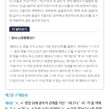
다. 이들은 ‘어간+어미’, ‘어근+어근’과 같이 두 개의 형태소가 결합된 말
이라서, ‘눈곱, 발바닥’ 등과 마찬가지로 된소리를 표기에 반영하지 않는
것이다. 그렇지만 ‘똑똑하다, 쓱싹쓱싹, 쌉쌀하다’의 ‘똑똑, 쓱싹, 쌉쌀’처
럼 같거나 비슷한 음절이 거듭되는 경우에는 예외적으로 된소리를 표기
에 반영하여 같은 글자로 적는다.
더 알아보기
형태소(形態素)란?
‘형태소’는 뜻을 가지고 있는 가장 작은 단위를 말한다. 국어에서 ‘ㅂ’이나
‘ㅣ’ 등은 뜻을 가지고 있지 않기 때문에 형태소가 될 수 없지만 ‘비’가 되
면 뜻을 이루는 최소 단위인 형태소가 된다. ‘책가방’은 ‘책’과 ‘가방’이라
는 두 가지 의미로 쪼개지기 때문에 형태소는 ‘책가방’이 아니라 ‘책’과
‘가방’이다. 더 작은 단위로 쪼개진다고 해도 쪼갰을 때 의미가 없어지거
나 쪼개기 전의 의미와 관련되는 의미가 없어지면 안 된다. ‘나비’는
‘나’와 ‘비’로 쪼개어지지만 이때 ‘나’와 ‘비’는 ‘나비’의 의미와는 전혀 관계
가 없으므로 ‘나비’는 더 이상 쪼갤 수 없는 의미 단위, 즉 형태소가 된다.
제2절 구개음화
제6항
‘ㄷ, ㅌ’ 받침 뒤에 종속적 관계를 가진 ‘- 이(-)’나 ‘- 히 -’가 올 적에
는 그 ‘ㄷ, ㅌ’이 ‘ㅈ, ㅊ’으로 소리 나더라도 ‘ㄷ, ㅌ’으로 적는다.(ㄱ을 취하