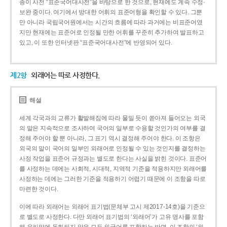
종이 사전 “표준국어대사전”을 바탕으로 한 것으로, 현재에도 계속 수정·
보완 중이다. 여기에서 방대한 어휘의 표준어형을 확인할 수 있다. 그뿐
만 아니라 국립국어원에서는 시간의 흐름에 따라 과거에는 비표준어였
지만 현재에는 표준어로 인정될 만한 어휘를 꾸준히 추가하여 발표하고
있고, 이 또한 인터넷판 “표준국어대사전”에 반영되어 있다.
제2항
외래어는 따로 사정한다.
해설
세계 각국과의 교류가 활발해짐에 따라 물밀 듯이 쏟아져 들어오는 외국
의 말은 지속적으로 조사하여 국어의 일부로 수용할 것인가의 여부를 결
정해 주어야 할 뿐 아니라, 그 표기 역시 결정해 주어야 한다. 이 조항은
외국의 말이 국어의 일부인 외래어로 인정될 수 있는 것인지를 결정하는
사정 작업을 표준어 규정과는 별도로 한다는 사실을 밝힌 것이다. 표준어
를 사정하는 데에는 사회적, 시대적, 지역적 기준을 적용하지만 외래어를
사정하는 데에는 그러한 기준을 적용하기 어렵기 때문에 이 조항을 따로
마련한 것이다.
이에 따라 외래어는 외래어 표기법(문체부 고시 제2017-14호)을 기준으
로 별도로 사정한다. 다만 외래어 표기법의 ‘외래어’가 고유 명사를 포함