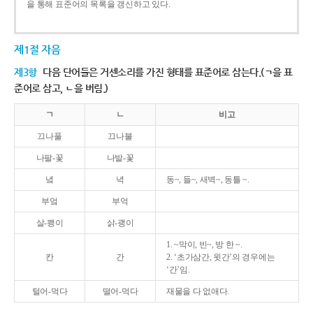
을 통해 표준어의 목록을 갱신하고 있다.
제1절 자음
제3항
다음 단어들은 거센소리를 가진 형태를 표준어로 삼는다.(ㄱ을 표
준어로 삼고, ㄴ을 버림.)
ㄱ
ㄴ
비고
끄나풀
끄나불
나팔-꽃
나발-꽃
녘
녁
동~, 들~, 새벽~, 동틀 ~.
부엌
부억
살-쾡이
삵-괭이
1. ~막이, 빈~, 방 한 ~.
칸
간
2. ‘초가삼간, 윗간’의 경우에는
‘간’임.
털어-먹다
떨어-먹다
재물을 다 없애다.