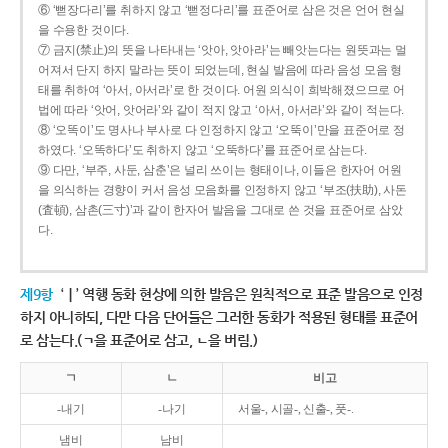
⑥ ‘뻗장다리’를 취하지 않고 ‘뻗정다리’를 표준어로 삼은 것은 언어 현실
을 수용한 것이다.
⑦ 금지(禁止)의 뜻을 나타내는 ‘앗아, 앗아라’는 빼앗는다는 원뜻과는 멀
어져서 단지 하지 말라는 뜻이 되었는데, 현실 발음에 따라 음성 모음 형
태를 취하여 ‘아서, 아서라’로 한 것이다. 어원 의식이 희박해졌으므로 어
법에 따라 ‘앗어, 앗어라’와 같이 적지 않고 ‘아서, 아서라’와 같이 적는다.
⑧ ‘오똑이’도 명사나 부사로 다 인정하지 않고 ‘오뚝이’만을 표준어로 정
하였다. ‘오똑하다’도 취하지 않고 ‘오뚝하다’를 표준어로 삼는다.
⑨ 다만, ‘부주, 사둔, 삼춘’은 널리 쓰이는 형태이나, 이들은 한자어 어원
을 의식하는 경향이 커서 음성 모음화를 인정하지 않고 ‘부조(扶助), 사돈
(査頓), 삼촌(三寸)’과 같이 한자어 발음을 그대로 쓴 것을 표준어로 삼았
다.
제9항
‘ㅣ’ 역행 동화 현상에 의한 발음은 원칙적으로 표준 발음으로 인정
하지 아니하되, 다만 다음 단어들은 그러한 동화가 적용된 형태를 표준어
로 삼는다.(ㄱ을 표준어로 삼고, ㄴ을 버림.)
ㄱ
ㄴ
비고
-내기
-나기
서울-, 시골-, 신출-, 풋-.
냄비
남비