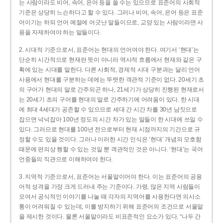
는 사람이라도 비어, 속어, 은어 등을 쓸 수는 있으므로 표준어의 사회적
기준은 상당히 느슨하다고 할 수 있다. 그러나 비어, 속어, 은어 등은 표준
어이기는 하되 언어 예절에 어긋난 말들이므로, 교양 있는 사람이라면 사
용을 자제하여야 하는 말들이다.
2. 시대적 기준으로서, 표준어는 현대의 언어여야 한다. 여기서 ‘현대’는
단순히 시간적으로 현재란 뜻이 아니라 역사적 흐름에서 현재와 같은 구
획에 있는 시대를 말한다. 다른 사회적, 경제적 시대 구분과는 달리 언어
사용에서 현대를 구분하는 데에는 뚜렷한 객관적 기준이 없다. 20세기 초
의 구어가 현대의 말로 간주되곤 하나, 21세기가 상당히 진행된 현재로서
는 20세기 초의 구어를 현대의 말로 간주하기에 어려움이 있다. 한 시대
에 최대 4세대가 공존할 수 있으므로 세대 간 시간 차를 30년 남짓으로
잡으면 넉넉잡아 100년 정도의 시간 차가 있는 말들이 한 시대에 쓰일 수
있다. 그러므로 현대를 100년 전으로부터 현재 시점까지의 기간으로 규
정할 수도 있을 것이다. 그러나 이러한 시간 인식은 ‘현대’ 개념의 모호함
때문에 편의상 행할 수 있는 것일 뿐 객관적인 것은 아니다. ‘현대’는 국어
언중들의 직관으로 이해하여야 한다.
3. 지역적 기준으로서, 표준어는 서울말이어야 한다. 이는 표준어의 공용
어적 성격을 가장 크게 드러내 주는 기준이다. 가령, 많은 지역 사람들이
모여서 공식적인 이야기를 나눌 때 각자의 지역어를 사용한다면 의사소
통이 어려워질 수 있는데, 이를 방지하기 위해 표준어의 조건으로 서울말
을 제시한 것이다. 물론 서울말이라도 비표준적인 요소가 있다. “나두 간