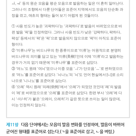
ㅘ, ㅝ’ 등의 원순 모음을 평순 모음으로 발음하는 일은 더 흔히 일어난다.
그러나 이 조항에서 다룬 단어들은 표준어 지역에서도 모음의 단순화 과
정을 겪고, 애초의 형태는 들어 보기 어렵게 된 것들이다.
① 사용 빈도가 높은 ‘괴퍅하다’는 ‘괴팍하다’로 발음이 바뀌었으므로 바
뀐 발음 ‘팍’을 인정하였다. 그러나 사용 빈도가 낮은 ‘강퍅하다, 퍅하다,
퍅성’ 등에서의 ‘퍅’은 ‘팍’으로 발음되지 않으므로 ‘퍅’이 아직도 표준어
형이다.
② ‘미류나무’는 버드나무의 한 종류이므로 ‘미류’는 어원적으로 분명히
버드나무의 의미를 담고 있는 ‘미류(美柳)’인데 이제 ‘미류’라고 발음하는
경우가 거의 없기 때문에 ‘미루나무’를 표준어로 삼았다.
③ ‘여느’도 원래 ‘여늬’였으나 이중 모음 ‘ㅢ’가 단모음 ‘ㅡ’로 변하였으므
로 ‘여느’를 표준어로 삼았다. ‘늬나노’의 ‘늬’도 언어 현실에서 [니]로 소리
나므로 ‘니나노’를 표준어로 삼는다.
④ ‘으례’ 역시 원래 ‘의례(依例)’에서 ‘으례’가 되었던 것인데 ‘례’의 발음
이 ‘레’로 바뀌었으므로 ‘으레’를 표준어로 삼았다. 한편 부사 ‘으레’에 다
시 ‘-이/-히’가 붙은 ‘으레이, 으레히’가 같은 뜻으로 쓰이는 일이 많은데,
이는 인정하지 않는다.
제11항
다음 단어에서는 모음의 발음 변화를 인정하여, 발음이 바뀌어
굳어진 형태를 표준어로 삼는다.(ㄱ을 표준어로 삼고, ㄴ을 버림.)