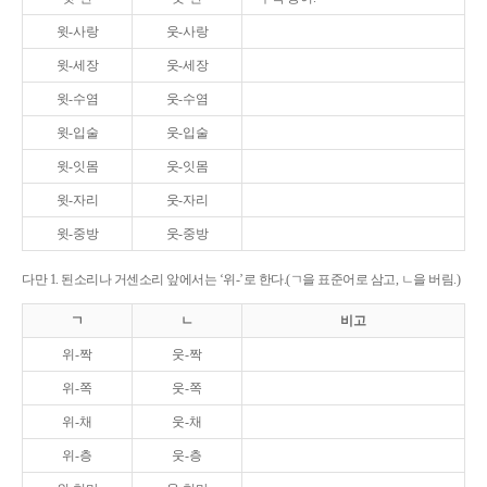
윗-사랑
웃-사랑
윗-세장
웃-세장
윗-수염
웃-수염
윗-입술
웃-입술
윗-잇몸
웃-잇몸
윗-자리
웃-자리
윗-중방
웃-중방
다만 1. 된소리나 거센소리 앞에서는 ‘위-’로 한다.(ㄱ을 표준어로 삼고, ㄴ을 버림.)
ㄱ
ㄴ
비고
위-짝
웃-짝
위-쪽
웃-쪽
위-채
웃-채
위-층
웃-층