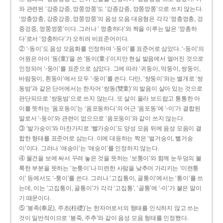
와 관련된 ‘강중강중, 깡쭝깡쭝’도 ‘강종강종, 깡쫑깡쫑’으로 쓰지 않는다.
‘깡충깡충, 강중강중, 깡쭝깡쭝’의 음성 모음 대응형은 각각 ‘껑충껑충, 겅
중겅중, 껑쭝껑쭝’이다. 그러나 ‘ 껑충하다’와 짝을 이루는 말은 ‘깡총하
다’로서 ‘깡충하다’가 오히려 비표준어이다.
② ‘-동이’도 음성 모음화를 인정하여 ‘-둥이’를 표준어로 삼았다. ‘-둥이’의
어원은 아이 ‘동(童)’을 쓴 ‘동이(童-)’이지만 현실 발음에서 멀어진 것으로
인정되어 ‘-둥이’를 표준으로 삼았다. 그에 따라 ‘귀둥이, 막둥이, 쌍둥이,
바람둥이, 흰둥이’에서 모두 ‘-둥이’를 쓴다. 다만, ‘쌍둥이’와는 별개로 ‘쌍
동밤’과 같은 단어에서는 한자어 ‘쌍동(雙童)’의 발음이 살아 있는 것으로
판단되므로 ‘쌍둥밤’으로 쓰지 않는다. 또 살이 올라 보드랍고 통통한 아
이를 뜻하는 ‘옴포동이’는 ‘옴포동하다’의 어근 ‘옴포동’에 ‘-이’가 결합된
말로서 ‘-둥이’와 관련이 없으므로 ‘옴포둥이’와 같이 쓰지 않는다.
③ ‘발가숭이’와 마찬가지로 ‘빨가숭이’도 양성 모음 뒤에 음성 모음이 결
합한 형태를 표준어로 삼는다. 이에 대응하는 짝은 ‘벌거숭이, 뻘거숭
이’이다. 그러나 ‘애송이’는 ‘애숭이’를 인정하지 않는다.
④ 물건을 보에 싸서 꾸려 놓은 것을 뜻하는 ‘보퉁이’와 함께 눈두덩의 불
룩한 부분을 뜻하는 ‘눈퉁이’나 미련한 사람을 낮추어 가리키는 ‘미련퉁
이’ 등에서도 ‘-퉁이’를 쓴다. 그러나 ‘고집통이, 골통이’에서는 ‘통이’를 쓰
는데, 이는 ‘고집통이, 골통이’가 각각 ‘고집통’, ‘골통’에 ‘-이’가 붙은 말이
기 때문이다.
⑤ ‘봉족(奉足), 주초(柱礎)’는 한자어로서의 형태를 인식하지 않고 쓰는
것이 일반적이므로 ‘봉죽, 주추’와 같이 음성 모음 형태를 인정했다.