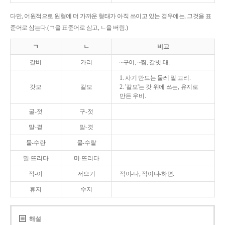
다만, 어원적으로 원형에 더 가까운 형태가 아직 쓰이고 있는 경우에는, 그것을 표
준어로 삼는다.(ㄱ을 표준어로 삼고, ㄴ을 버림.)
ㄱ
ㄴ
비고
갈비
가리
~구이, ~찜, 갈빗-대.
1. 사기 만드는 물레 밑 고리.
갓모
갈모
2. '갈모'는 갓 위에 쓰는, 유지로
만든 우비.
굴-젓
구-젓
말-곁
말-겻
물-수란
물-수랄
밀-뜨리다
미-뜨리다
적-이
저으기
적이-나, 적이나-하면.
휴지
수지
해설