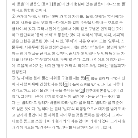
이, 돐을’의 발음인 [돌씨], [돌쓸]이 언어 현실에 있는 발음이 아니므로 ‘돌’
하나로 통합한 것이다.
② 과거에 ‘두째, 세째’는 ‘첫째’와 함께 차례를, ‘둘째, 셋째’는 ‘하나째’와
함께 ‘사과를 벌써 셋째 먹는다’에서와 같이 수량을 나타내는 것으로 구
별하여 써 왔다. 그러나 언어 현실에서 이와 같은 구별은 인위적인 것이
라고 판단되어 ‘둘째, 셋째’로 통합한 것이다. 따라서 ‘두째, 세째, 네째’와
같은 표현은 잘못된 것이다. 다만, ‘두째’가 다른 수 뒤에 오는 ‘열두째, 스
물두째, 서른두째’ 등은 인정하였는데, 이는 받침 ‘ㄹ’ 발음이 분명히 탈락
하는 언어 현실을 근거로 한 것이다. 순서가 첫 번째나 두 번째쯤 되는 차
례를 나타내는 ‘한두째’에서도 ‘두째’로 쓴다. 그러나 이에도 예외가 있는
데, 드물게 쓰이기는 하지만 ‘열두 개째’의 의미로 쓰일 때에는 ‘열둘째’가
인정된다.
③ ‘빌다’에는 원래 물건 따위를 구걸한다는 뜻
과 신
(
밥을 빌러 다니다)
예
이나 사람 따위에 간청한다는 뜻
, 그리고 나중에
(
하늘에 소원을 빌다)
예
갚기로 하고 남의 물건이나 돈을 쓴다는 뜻
이 있
(
친구에게 돈을 빌다)
예
었다. 그런데 나중에 갚기로 하고 남의 물건이나 돈을 쓴다는 뜻의 ‘빌
다’는 ‘빌리다’로 형태가 바뀜에 따라 ‘빌다’를 버리고 ‘빌리다’를 표준어
로 삼은 것이다. ‘빌리다’는 원래 ‘빌다’의 피동형으로서 대가를 받기로 하
고 남에게 물건이나 돈 따위를 내어 주는 것을 뜻하는 말이었다. 그러나
새로운 뜻으로 쓰임에 따라 원래의 의미는 잃어버리게 되었다. 그래서 원
래의 의미로는 ‘빌려주다’가 ‘빌리다’를 대신하여 쓰이게 되었다.