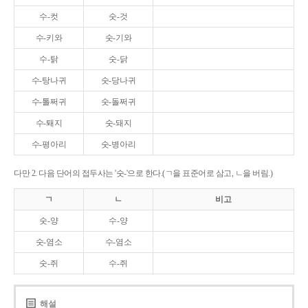
수-컷
숫-것
수-키와
숫-기와
수-탉
숫-닭
수-탕나귀
숫-당나귀
수-톨쩌귀
숫-돌쩌귀
수-퇘지
숫-돼지
수-평아리
숫-병아리
다만 2. 다음 단어의 접두사는 '숫-'으로 한다.(ㄱ을 표준어로 삼고, ㄴ을 버림.)
ㄱ
ㄴ
비고
숫-양
수-양
숫-염소
수-염소
숫-쥐
수-쥐
해설