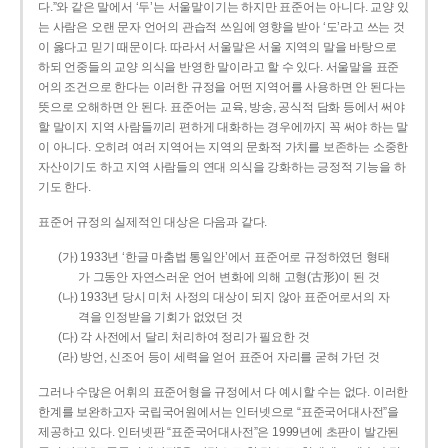
다.”와 같은 말에서 ‘두’는 서울말이기는 하지만 표준어는 아니다. 교양 있
는 사람은 오랜 문자 언어의 관습적 쓰임에 영향을 받아 ‘도’라고 쓰는 것
이 옳다고 믿기 때문이다. 따라서 서울말은 서울 지역의 말을 바탕으로
하되 언중들의 교양 의식을 반영한 말이라고 할 수 있다. 서울말을 표준
어의 조건으로 한다는 이러한 규정을 어떤 지역어를 사용하면 안 된다는
뜻으로 오해하면 안 된다. 표준어는 교육, 방송, 공식적 담화 등에서 써야
할 말이지 지역 사람들끼리 편하게 대화하는 경우에까지 꼭 써야 하는 말
이 아니다. 오히려 여러 지역어는 지역의 문화적 가치를 보존하는 소중한
자산이기도 하고 지역 사람들의 연대 의식을 강화하는 긍정적 기능을 하
기도 한다.
표준어 규정의 실제적인 대상은 다음과 같다.
(가) 1933년 ‘한글 마춤법 통일안’에서 표준어로 규정하였던 형태
가 그동안 자연스러운 언어 변화에 의해 고형(古形)이 된 것
(나) 1933년 당시 미처 사정의 대상이 되지 않아 표준어로서의 자
격을 인정받을 기회가 없었던 것
(다) 각 사전에서 달리 처리하여 정리가 필요한 것
(라) 방언, 신조어 등이 세력을 얻어 표준어 자리를 굳혀 가던 것
그러나 수많은 어휘의 표준어형을 규정에서 다 예시할 수는 없다. 이러한
한계를 보완하고자 국립국어원에서는 인터넷으로 “표준국어대사전”을
제공하고 있다. 인터넷판 “표준국어대사전”은 1999년에 초판이 발간된