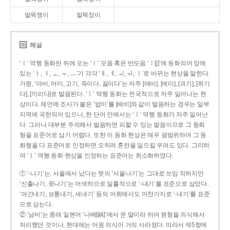
발목쟁이
발목장이
해설
‘ㅣ’ 역행 동화란 뒤에 오는 ‘ㅣ’ 모음 혹은 반모음 ‘ㅣ[j]’에 동화되어 앞에
있는 ‘ㅏ, ㅓ, ㅗ, ㅜ, ㅡ’가 각각 ‘ㅐ, ㅔ, ㅚ, ㅟ, ㅣ’로 바뀌는 현상을 말한다.
가령, ‘아비, 어미, 고기, 죽이다, 끓이다’는 자주 [애비], [에미], [괴기], [쥐기
다], [끼리다]로 발음된다. ‘ㅣ’ 역행 동화는 전국적으로 자주 일어나는 현
상이다. 체언에 조사가 붙은 ‘밥이’를 [배비]와 같이 발음하는 경우는 일부
지역에 국한되어 있으나, 한 단어 안에서는 ‘ㅣ’ 역행 동화가 자주 일어난
다. 그러나 대부분 주의해서 발음하면 피할 수 있는 발음이므로 그 동화
형을 표준어로 삼기 어렵다. 또한 이 동화 현상은 매우 광범위하여 그 동
화형을 다 표준어로 인정하면 오히려 혼란을 일으킬 우려도 있다. 그리하
여 ‘ㅣ’ 역행 동화 현상을 인정하는 표준어는 최소화하였다.
① ‘-나기’는, 서울에서 났다는 뜻의 ‘서울나기’는 그대로 쓰임 직하지만
‘신출나기, 풋나기’는 어색하므로 일률적으로 ‘-내기’를 표준으로 삼았다.
‘여간내기, 보통내기, 새내기’ 등의 어휘에서도 마찬가지로 ‘-내기’를 표준
으로 삼는다.
② ‘남비’는 종래 일본어 ‘나베[鍋]’에서 온 말이라 하여 원형을 의식해서
처리했던 것이나, 현대에는 어원 의식이 거의 사라졌다. 따라서 제5항에