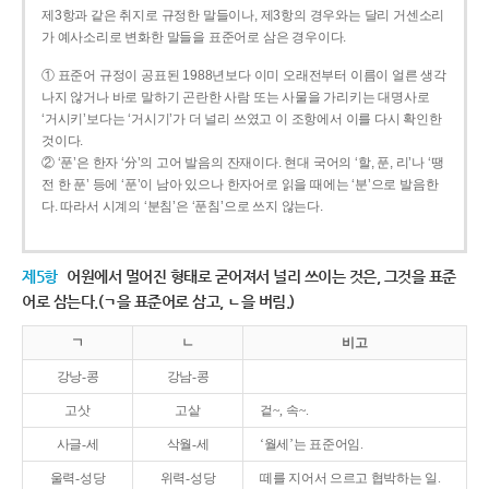
제3항과 같은 취지로 규정한 말들이나, 제3항의 경우와는 달리 거센소리
가 예사소리로 변화한 말들을 표준어로 삼은 경우이다.
① 표준어 규정이 공표된 1988년보다 이미 오래전부터 이름이 얼른 생각
나지 않거나 바로 말하기 곤란한 사람 또는 사물을 가리키는 대명사로
‘거시키’보다는 ‘거시기’가 더 널리 쓰였고 이 조항에서 이를 다시 확인한
것이다.
② ‘푼’은 한자 ‘分’의 고어 발음의 잔재이다. 현대 국어의 ‘할, 푼, 리’나 ‘땡
전 한 푼’ 등에 ‘푼’이 남아 있으나 한자어로 읽을 때에는 ‘분’으로 발음한
다. 따라서 시계의 ‘분침’은 ‘푼침’으로 쓰지 않는다.
제5항
어원에서 멀어진 형태로 굳어져서 널리 쓰이는 것은, 그것을 표준
어로 삼는다.(ㄱ을 표준어로 삼고, ㄴ을 버림.)
ㄱ
ㄴ
비고
강낭-콩
강남-콩
고삿
고샅
겉~, 속~.
사글-세
삭월-세
‘월세’는 표준어임.
울력-성당
위력-성당
떼를 지어서 으르고 협박하는 일.