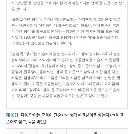
서 ‘강남콩’을 ‘강낭콩’으로 처리한 것과 마찬가지로 ‘냄비’를 표준어로 삼
은 것이다.
[붙임 1] ‘아지랑이’는 과거의 대사전들에서 ‘아지랭이’로 고쳐진 것이 교
과서에 반영되어 ‘아지랭이’가 표준어로 쓰여 왔으나, 현대 언중의 직관
이 ‘아지랑이’를 표준으로 인식하는 경향이 강해 ‘아지랑이’를 표준어로
삼았다. 1936년 “조선어 표준말 모음”에서 ‘아지랑이’를 표준어로 정한
바 있었는데 그것으로 되돌아간 것이다.
[붙임 2] ‘-장이’는 기술자에 붙는 접미사이고 ‘-쟁이’는 기타 어휘에 붙는
접미사이다. 그리고 여기서의 ‘기술자’는 ‘수공업적인 기술자’로 한정한
다. 따라서 ‘칠장이, 유기장이’에서는 ‘-장이’를 표준으로 삼고 ‘멋쟁이, 소
금쟁이, 골목쟁이’ 등에서는 ‘-쟁이’를 표준으로 삼았다. 또한 점을 치는
사람은 ‘점쟁이’가 되고 그림을 그리는 사람을 낮추어 가리키는 말은 ‘환
쟁이’가 된다. 이들은 수공업적인 기술자가 아니기 때문이다. 이처럼 의
미에 따라 ‘-장이’와 ‘-쟁이’를 구별해서 쓰기 때문에 갓을 만드는 기술자
는 ‘갓장이’, 갓을 쓴 사람을 낮잡아 이르는 말은 ‘갓쟁이’가 된다.
제10항
다음 단어는 모음이 단순화한 형태를 표준어로 삼는다.(ㄱ을 표
준어로 삼고, ㄴ을 버림.)
ㄱ
ㄴ
비고