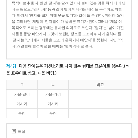
목적어로 취한다. 반면 ‘떨다’는 달려 있거나 붙어 있는 것을 쳐서 떼어 낸
다는 뜻으로, ‘먼지, 재’ 등과 같이 떨어져 나가는 대상을 목적어로 취한
다. 따라서 ‘먼지를 떨기 위해 옷을 털다’와 같이 쓸 수 있다. 이러한 쓰임
을 고려하면 ‘재떨이, 먼지떨이’가 올바른 표기가 된다. 그러나 ‘재물’이
목적어로 쓰이는 경우에는 유사한 의미로도 쓰인다. ‘털다’는 ‘남이 가진
재물을 몽땅 빼앗거나 그것이 보관된 장소를 모조리 뒤지어 훔치다’를,
‘떨다’는 ‘남에게서 재물을 모조리 훔치거나 빼앗다’를 뜻한다. 다만, ‘먹
다’와 결합해 합성어로 쓸 때에는 ‘털어먹다’로 쓴다.
제4항
다음 단어들은 거센소리로 나지 않는 형태를 표준어로 삼는다.(ㄱ
을 표준어로 삼고, ㄴ을 버림.)
ㄱ
ㄴ
비고
가을-갈이
가을-카리
거시기
거시키
분침
푼침
해설