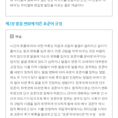
해 우리말에 동화되지 않은 모든 외국어를 포함하는 반면, 이 조항의 ‘외
래어’는 우리말에 편입된 말만을 이르는 좁은 개념이다.
제2장 발음 변화에 따른 표준어 규정
해설
시간의 흐름에 따라 어떤 어휘는 자음과 모음의 발음이 달라지고 길이가
줄어드는 등의 변화를 입게 된다. 어문 규범을 자주 바꾸는 것은 바람직
하지 않으므로 발음에 다소의 변화를 입어도 표준어를 곧바로 바꾸지는
않지만, 발음 변화의 정도가 심하거나 발음이 변한 지 오래되어 대부분의
교양 있는 서울 지역 사람들이 바뀐 발음으로 말을 하는 경우에는 표준어
를 새로이 정하게 된다. 발음 변화에 따라 새로이 표준어를 정하는 방법
에는 두 가지가 있다. 발음이 바뀐 후의 말만 인정하는 방법과 바뀌기 전
의 말과 바뀐 후의 말을 모두 인정하는 방법이다. 앞엣것에 따르면 단수
표준어, 뒤엣것에 따르면 복수 표준어가 된다. 원칙적으로는 언어가 변화
하였으면 단수 표준어로 정해야 하겠으나, 언어의 변화에는 대부분 긴 시
간의 과도기가 있으므로 복수 표준어로 정하는 경우도 있다. 사회가 언어
의 규범적 사용을 점차 유연하게 인식하게 됨에 따라 복수 표준어 역시
점차 확대되고 있다. 이를 반영하여 국립국어원에서는 2011년을 시작으
로 표준어 추가 목록을 발표하고 있고, “표준국어대사전”의 수정ㆍ보완