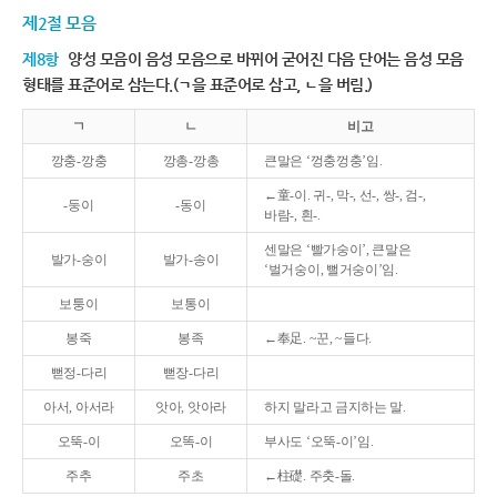
제2절 모음
제8항
양성 모음이 음성 모음으로 바뀌어 굳어진 다음 단어는 음성 모음
형태를 표준어로 삼는다.(ㄱ을 표준어로 삼고, ㄴ을 버림.)
ㄱ
ㄴ
비고
깡충-깡충
깡총-깡총
큰말은 ‘껑충껑충’임.
←童-이. 귀-, 막-, 선-, 쌍-, 검-,
-둥이
-동이
바람-, 흰-.
센말은 ‘빨가숭이’, 큰말은
발가-숭이
발가-송이
‘벌거숭이, 뻘거숭이’임.
보퉁이
보통이
봉죽
봉족
←奉足. ~꾼, ~들다.
뻗정-다리
뻗장-다리
아서, 아서라
앗아, 앗아라
하지 말라고 금지하는 말.
오뚝-이
오똑-이
부사도 ‘오뚝-이’임.
주추
주초
←柱礎. 주춧-돌.