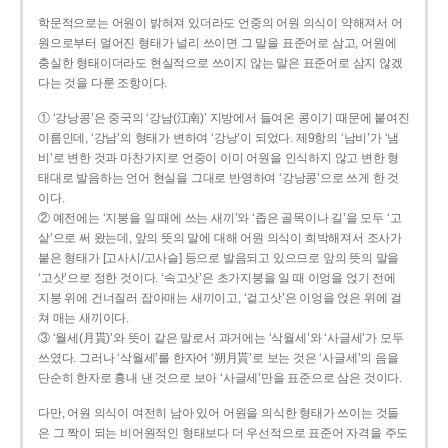
학문적으로는 어원이 밝혀져 있더라도 언중의 어원 의식이 약해져서 어
원으로부터 멀어진 형태가 널리 쓰이면 그 말을 표준어로 삼고, 어원에
충실한 형태이더라도 현실적으로 쓰이지 않는 말은 표준어로 삼지 않겠
다는 것을 다룬 조항이다.
① ‘강낭콩’은 중국의 ‘강남(江南)’ 지방에서 들여온 콩이기 때문에 붙여진
이름인데, ‘강남’의 형태가 변하여 ‘강낭’이 되었다. 제9항의 ‘남비’가 ‘냄
비’로 변한 것과 마찬가지로 언중이 이미 어원을 인식하지 않고 변한 형
태대로 발음하는 언어 현실을 그대로 반영하여 ‘강낭콩’으로 쓰게 한 것
이다.
② 예전에는 ‘지붕을 일 때에 쓰는 새끼’와 ‘좁은 골목이나 길’을 모두 ‘고
샅’으로 써 왔는데, 앞의 뜻의 말에 대해 어원 의식이 희박해져서 조사가
붙은 형태가 [고사시/고사슬] 등으로 발음되고 있으므로 앞의 뜻의 말을
‘고삿’으로 정한 것이다. ‘속고삿’은 초가지붕을 일 때 이엉을 얹기 전에
지붕 위에 건너질러 잡아매는 새끼이고, ‘겉고삿’은 이엉을 얹은 위에 걸
쳐 매는 새끼이다.
③ ‘월세(月貰)’와 뜻이 같은 말로서 과거에는 ‘삭월세’와 ‘사글세’가 모두
쓰였다. 그러나 ‘삭월세’를 한자어 ‘朔月貰’로 보는 것은 ‘사글세’의 음을
단순히 한자로 흉내 낸 것으로 보아 ‘사글세’만을 표준으로 삼은 것이다.
다만, 어원 의식이 여전히 남아 있어 어원을 의식한 형태가 쓰이는 것들
은 그 짝이 되는 비어원적인 형태보다 더 우선적으로 표준어 자격을 주도