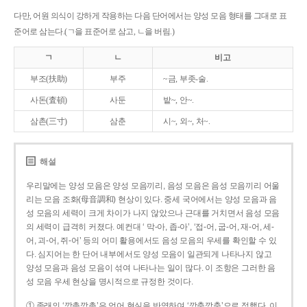
다만, 어원 의식이 강하게 작용하는 다음 단어에서는 양성 모음 형태를 그대로 표
준어로 삼는다.(ㄱ을 표준어로 삼고, ㄴ을 버림.)
ㄱ
ㄴ
비고
부조(扶助)
부주
~금, 부좃-술.
사돈(査頓)
사둔
밭~, 안~.
삼촌(三寸)
삼춘
시~, 외~, 처~.
해설
우리말에는 양성 모음은 양성 모음끼리, 음성 모음은 음성 모음끼리 어울
리는 모음 조화(母音調和) 현상이 있다. 중세 국어에서는 양성 모음과 음
성 모음의 세력이 크게 차이가 나지 않았으나 근대를 거치면서 음성 모음
의 세력이 급격히 커졌다. 예컨대 ‘ 막-아, 좁-아’, ‘접-어, 굽-어, 재-어, 세-
어, 괴-어, 쥐-어’ 등의 어미 활용에서도 음성 모음의 우세를 확인할 수 있
다. 심지어는 한 단어 내부에서도 양성 모음이 일관되게 나타나지 않고
양성 모음과 음성 모음이 섞여 나타나는 일이 많다. 이 조항은 그러한 음
성 모음 우세 현상을 명시적으로 규정한 것이다.
① 종래의 ‘깡총깡총’은 언어 현실을 반영하여 ‘깡충깡충’으로 정했다. 이