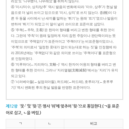
라요’도 ‘나무랬다, 나무래요’를 취하지 않는다.
④ ‘미시/미수, 상치/상추’ 역시 발음의 변화에 따라 ‘미수, 상추’가 현실 발
음으로 더 널리 쓰이고 있으므로 ‘미시, 상치’로 쓰지 않는다. 종(種)이 다
른 두 동물 사이에서 난 새끼를 말하는 ‘튀기’는 원래 ‘트기’였으나 발음이
변하여 ‘튀기’가 되었고 이 말이 널리 쓰이므로 표준어로 삼았다.
⑤ ‘주책(←주착, 主着)’은 한자어 형태를 버리고 변한 형태를 취한 것이
다. 그런데 ‘주착’이 원래 일정하게 자리 잡힌 주장이나 판단력이라는 뜻
이었으므로 ‘주책없다’가 표준어이고 ‘주책이다’는 비표준형이었으나,
‘주책’의 의미로서 ‘일정한 줏대가 없이 되는대로 하는 짓’을 인정함에 따
라 2016년에는 ‘주책없다’와 같은 의미로 쓰이는 ‘주책이다’를 표준형으
로 인정하였다.
⑥ ‘지루하다(←지리하다, 支離--)’ 역시 한자어 어원의 형태를 버리고 변
한 형태를 취한 것이다. 그러나 ‘지리멸렬(支離滅裂)’에서는 ‘지리’가 유지
되고 있다.
⑦ ‘시러베아들(←실업의아들), 허드레(←허드래), 호루라기(←호루루
기)’ 역시 변화된 후의 현실 발음을 반영한 표준어이다.
제12항
‘웃-’ 및 ‘윗-’은 명사 ‘위’에 맞추어 ‘윗-’으로 통일한다.(ㄱ을 표준
어로 삼고, ㄴ을 버림.)
ㄱ
ㄴ
비고