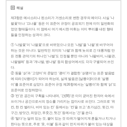
해설
제3항은 예사소리나 된소리가 거센소리로 변한 경우의 예이다. 사실 ‘나
팔꽃’이나 ‘끄나풀’ 등은 이 표준어 규정이 공표되기 전에 이미 일반화되
었던 형태들이다. 이 점에서 여기 예시한 어휘는 이미 뿌리를 내린 형태
들을 인정하는 성격이 크다.
① ‘나발꽃’이 ‘나팔꽃’으로 바뀌었으나 모든 ‘나발’을 ‘나팔’로 바꾸어야
하는 것은 아니다. 일반적인 의미의 ‘나팔’과 함께 놋쇠로 긴 대롱처럼 만
든 전통 관악기의 하나인 ‘나발’도 인정될 뿐만 아니라 ‘나팔바지, 나팔관,
나팔벌레’ 등과 ‘개나발, 병나발’ 등의 합성어에서도 각각 구별되어 쓰인
다.
② 동물 ‘삵’과 ‘고양이’의 준말인 ‘괭이’가 결합한 ‘삵괭이’는 표준 발음법
에 따라 [삭꽹이]가 되어야 하는데, 실제 발음은 [살쾡이]이므로 ‘살쾡
이’를 표준어로 삼았다. 표준어 규정 제26항에서는 ‘살쾡이’와 함께 ‘삵’도
표준어로 인정하였다.
③ ‘칸’은 공간의 구획을 나타내며, ‘간(間)’은 이미 굳어진 한자어 속에서
쓰이거나 공간으로서의 장소를 가리키는 접미사로 쓰인다. 그러므로 ‘위
칸, 한 칸 벌리다, 비어 있는 칸’ 등에서는 ‘칸’을 쓰고 ‘초가삼간, 뒷간, 마
구간, 방앗간, 외양간, 푸줏간, 헛간’ 등에서는 ‘간’을 쓴다.
④ ‘털다’는 달려 있는 것, 붙어 있는 것 따위가 떨어지게 흔들거나 치거나
한다는 뜻으로, 주로 ‘옷, 이불’ 등과 같이 먼지 따위가 붙어 있는 대상을