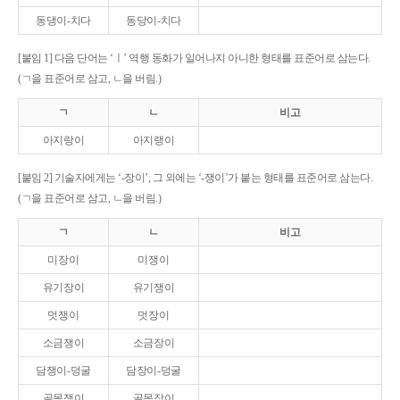
동댕이-치다
동당이-치다
[붙임 1] 다음 단어는 ‘ㅣ’ 역행 동화가 일어나지 아니한 형태를 표준어로 삼는다.
(ㄱ을 표준어로 삼고, ㄴ을 버림.)
ㄱ
ㄴ
비고
아지랑이
아지랭이
[붙임 2] 기술자에게는 ‘-장이’, 그 외에는 ‘-쟁이’가 붙는 형태를 표준어로 삼는다.
(ㄱ을 표준어로 삼고, ㄴ을 버림.)
ㄱ
ㄴ
비고
미장이
미쟁이
유기장이
유기쟁이
멋쟁이
멋장이
소금쟁이
소금장이
담쟁이-덩굴
담장이-덩굴
골목쟁이
골목장이