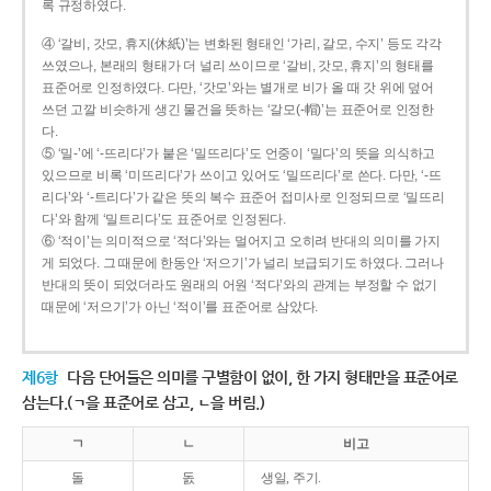
록 규정하였다.
④ ‘갈비, 갓모, 휴지(休紙)’는 변화된 형태인 ‘가리, 갈모, 수지’ 등도 각각
쓰였으나, 본래의 형태가 더 널리 쓰이므로 ‘갈비, 갓모, 휴지’의 형태를
표준어로 인정하였다. 다만, ‘갓모’와는 별개로 비가 올 때 갓 위에 덮어
쓰던 고깔 비슷하게 생긴 물건을 뜻하는 ‘갈모(-帽)’는 표준어로 인정한
다.
⑤ ‘밀-’에 ‘-뜨리다’가 붙은 ‘밀뜨리다’도 언중이 ‘밀다’의 뜻을 의식하고
있으므로 비록 ‘미뜨리다’가 쓰이고 있어도 ‘밀뜨리다’로 쓴다. 다만, ‘-뜨
리다’와 ‘-트리다’가 같은 뜻의 복수 표준어 접미사로 인정되므로 ‘밀뜨리
다’와 함께 ‘밀트리다’도 표준어로 인정된다.
⑥ ‘적이’는 의미적으로 ‘적다’와는 멀어지고 오히려 반대의 의미를 가지
게 되었다. 그 때문에 한동안 ‘저으기’가 널리 보급되기도 하였다. 그러나
반대의 뜻이 되었더라도 원래의 어원 ‘적다’와의 관계는 부정할 수 없기
때문에 ‘저으기’가 아닌 ‘적이’를 표준어로 삼았다.
제6항
다음 단어들은 의미를 구별함이 없이, 한 가지 형태만을 표준어로
삼는다.(ㄱ을 표준어로 삼고, ㄴ을 버림.)
ㄱ
ㄴ
비고
돌
돐
생일, 주기.