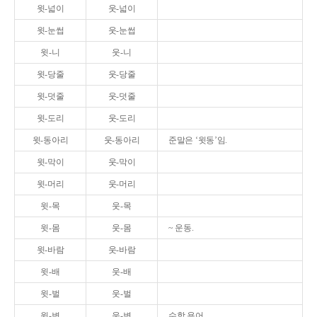
윗-넓이
웃-넓이
윗-눈썹
웃-눈썹
윗-니
웃-니
윗-당줄
웃-당줄
윗-덧줄
웃-덧줄
윗-도리
웃-도리
윗-동아리
웃-동아리
준말은 ‘윗동’임.
윗-막이
웃-막이
윗-머리
웃-머리
윗-목
웃-목
윗-몸
웃-몸
~ 운동.
윗-바람
웃-바람
윗-배
웃-배
윗-벌
웃-벌
윗-변
웃-변
수학 용어.