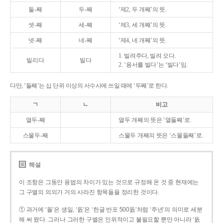
둘-째
두-째
‘제2, 두 개째’의 뜻.
셋-째
세-째
‘제3, 세 개째’의 뜻.
넷-째
네-째
‘제4, 네 개째’의 뜻.
1. 빌려주다, 빌려 오다.
빌리다
빌다
2. ‘용서를 빌다’는 ‘빌다’임.
다만, ‘둘째’는 십 단위 이상의 서수사에 쓰일 때에 ‘두째’로 한다.
ㄱ
ㄴ
비고
열두-째
열두 개째의 뜻은 ‘열둘째’로.
스물두-째
스물두 개째의 뜻은 ‘스물둘째’로.
해설
이 조항은 그동안 용법의 차이가 있는 것으로 규정해 온 것 중 현재에는
그 구별의 의의가 거의 사라진 항목들을 정리한 것이다.
① 과거에 ‘돌’은 생일, ‘돐’은 ‘한글 반포 500돐’처럼 ‘주년’의 의미로 세분
해 써 왔다. 그러나 그러한 구별은 인위적이고 불필요할 뿐만 아니라 ‘돐