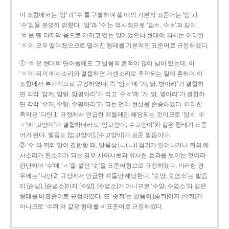
이 조항에서는 ‘암’과 ‘수’를 구별하여 쓸 때의 기본적 표준어는 ‘암’과
‘수’임을 분명히 밝혔다. ‘암’과 ‘수’는 역사적으로 ‘암ㅎ, 수ㅎ’과 같이
‘ㅎ’을 맨 마지막 음으로 가지고 있는 말이었으나 현대에 와서는 이러한
‘ㅎ’이 모두 떨어졌으므로 떨어진 형태를 기본적인 표준어로 규정하였다.
① ‘ㅎ’은 현대의 단어들에도 그 발음의 흔적이 많이 남아 있는데, 이
‘ㅎ’이 뒤의 예사소리와 결합하면 거센소리로 축약되는 일이 흔하여 이
조항에서 부가적으로 규정하였다. 즉 ‘암ㅎ’에 ‘개, 닭, 병아리’가 결합하
면 각각 ‘암캐, 암탉, 암평아리’가 되고 ‘수ㅎ’에 ‘개, 닭, 병아리’가 결합하
면 각각 ‘수캐, 수탉, 수평아리’가 되는 언어 현실을 존중하였다. 이러한
축약은 ‘다만 1’ 규정에서 언급한 예들에만 해당되는 것이므로 ‘암ㅎ, 수
ㅎ’에 ‘고양이’가 결합하더라도 ‘암고양이, 수고양이’와 같은 형태가 표준
어가 된다. 발음도 [암고양이], [수고양이]가 표준 발음이다.
② ‘수’와 뒤의 말이 결합할 때, 발음상 [ㄴ(ㄴ)] 첨가가 일어나거나 뒤의 예
사소리가 된소리가 되는 경우 사이시옷과 유사한 효과를 보이는 것이라
판단하여 ‘수’에 ‘ㅅ’을 붙인 ‘숫’을 표준어형으로 규정하였다. 이러한 경
우에는 ‘다만 2’ 규정에서 언급한 예들만 해당한다. ‘숫양, 숫염소’는 발음
이 [순냥], [순념소]이지 [수양], [수염소]가 아니므로 ‘수양, 수염소’와 같은
형태를 비표준어로 규정하였다. 또 ‘숫쥐’는 발음이 [숟쮜]이지 [수쥐]가
아니므로 ‘수쥐’와 같은 형태를 비표준어로 규정하였다.