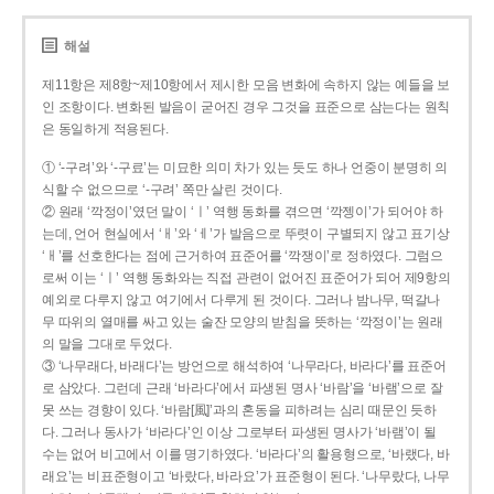
해설
제11항은 제8항~제10항에서 제시한 모음 변화에 속하지 않는 예들을 보
인 조항이다. 변화된 발음이 굳어진 경우 그것을 표준으로 삼는다는 원칙
은 동일하게 적용된다.
① ‘-구려’와 ‘-구료’는 미묘한 의미 차가 있는 듯도 하나 언중이 분명히 의
식할 수 없으므로 ‘-구려’ 쪽만 살린 것이다.
② 원래 ‘깍정이’였던 말이 ‘ㅣ’ 역행 동화를 겪으면 ‘깍젱이’가 되어야 하
는데, 언어 현실에서 ‘ㅐ’와 ‘ㅔ’가 발음으로 뚜렷이 구별되지 않고 표기상
‘ㅐ’를 선호한다는 점에 근거하여 표준어를 ‘깍쟁이’로 정하였다. 그럼으
로써 이는 ‘ㅣ’ 역행 동화와는 직접 관련이 없어진 표준어가 되어 제9항의
예외로 다루지 않고 여기에서 다루게 된 것이다. 그러나 밤나무, 떡갈나
무 따위의 열매를 싸고 있는 술잔 모양의 받침을 뜻하는 ‘깍정이’는 원래
의 말을 그대로 두었다.
③ ‘나무래다, 바래다’는 방언으로 해석하여 ‘나무라다, 바라다’를 표준어
로 삼았다. 그런데 근래 ‘바라다’에서 파생된 명사 ‘바람’을 ‘바램’으로 잘
못 쓰는 경향이 있다. ‘바람[風]’과의 혼동을 피하려는 심리 때문인 듯하
다. 그러나 동사가 ‘바라다’인 이상 그로부터 파생된 명사가 ‘바램’이 될
수는 없어 비고에서 이를 명기하였다. ‘바라다’의 활용형으로, ‘바랬다, 바
래요’는 비표준형이고 ‘바랐다, 바라요’가 표준형이 된다. ‘나무랐다, 나무