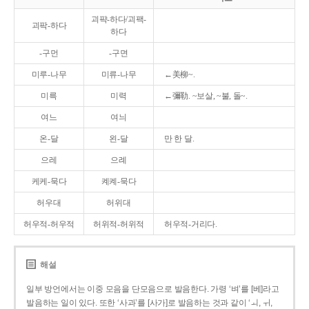
괴퍅-하다/괴팩-
괴팍-하다
하다
-구먼
-구면
미루-나무
미류-나무
←美柳~.
미륵
미력
←彌勒. ~보살, ~불, 돌~.
여느
여늬
온-달
왼-달
만 한 달.
으레
으례
케케-묵다
켸켸-묵다
허우대
허위대
허우적-허우적
허위적-허위적
허우적-거리다.
해설
일부 방언에서는 이중 모음을 단모음으로 발음한다. 가령 ‘벼’를 [베]라고
발음하는 일이 있다. 또한 ‘사과’를 [사가]로 발음하는 것과 같이 ‘ㅚ, ㅟ,