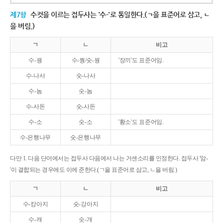
제7항
수컷을 이르는 접두사는 '수-'로 통일한다.(ㄱ을 표준어로 삼고, ㄴ
을 버림.)
ㄱ
ㄴ
비고
수-꿩
수-퀑/숫-꿩
'장끼'도 표준어임.
수-나사
숫-나사
수-놈
숫-놈
수-사돈
숫-사돈
수-소
숫-소
'황소'도 표준어임.
수-은행나무
숫-은행나무
다만 1. 다음 단어에서는 접두사 다음에서 나는 거센소리를 인정한다. 접두사 '암-
'이 결합되는 경우에도 이에 준한다.(ㄱ을 표준어로 삼고, ㄴ을 버림.)
ㄱ
ㄴ
비고
수-캉아지
숫-강아지
수-캐
숫-개