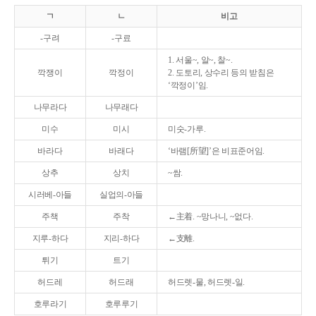
ㄱ
ㄴ
비고
-구려
-구료
1. 서울~, 알~, 찰~.
깍쟁이
깍정이
2. 도토리, 상수리 등의 받침은
‘깍정이’임.
나무라다
나무래다
미수
미시
미숫-가루.
바라다
바래다
‘바램[所望]’은 비표준어임.
상추
상치
~쌈.
시러베-아들
실업의-아들
주책
주착
←主着. ~망나니, ~없다.
지루-하다
지리-하다
←支離.
튀기
트기
허드레
허드래
허드렛-물, 허드렛-일.
호루라기
호루루기