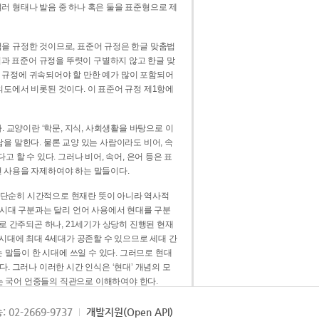
러 형태나 발음 중 하나 혹은 둘을 표준형으로 제
을 규정한 것이므로, 표준어 규정은 한글 맞춤법
법과 표준어 규정을 뚜렷이 구별하지 않고 한글 맞
 규정에 귀속되어야 할 만한 예가 많이 포함되어
의도에서 비롯된 것이다. 이 표준어 규정 제1항에
. 교양이란 ‘학문, 지식, 사회생활을 바탕으로 이
을 말한다. 물론 교양 있는 사람이라도 비어, 속
 할 수 있다. 그러나 비어, 속어, 은어 등은 표
 사용을 자제하여야 하는 말들이다.
’는 단순히 시간적으로 현재란 뜻이 아니라 역사적
 시대 구분과는 달리 언어 사용에서 현대를 구분
로 간주되곤 하나, 21세기가 상당히 진행된 현재
 시대에 최대 4세대가 공존할 수 있으므로 세대 간
는 말들이 한 시대에 쓰일 수 있다. 그러므로 현대
. 그러나 이러한 시간 인식은 ‘현대’ 개념의 모
’는 국어 언중들의 직관으로 이해하여야 한다.
용어적 성격을 가장 크게 드러내 주는 기준이다.
: 02-2669-9737
개발지원(Open API)