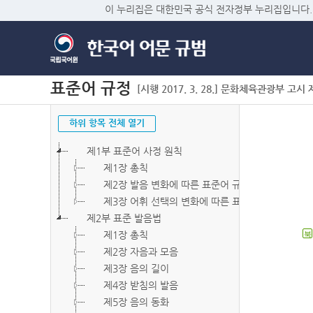
이 누리집은 대한민국 공식 전자정부 누리집입니다.
표준어 규정
[시행 2017. 3. 28.] 문화체육관광부 고시 제2
하위 항목 전체 열기
제1부 표준어 사정 원칙
제1장 총칙
제2장 발음 변화에 따른 표준어 규정
제3장 어휘 선택의 변화에 따른 표준어 규정
제2부 표준 발음법
제1장 총칙
북
제2장 자음과 모음
제3장 음의 길이
제4장 받침의 발음
제5장 음의 동화