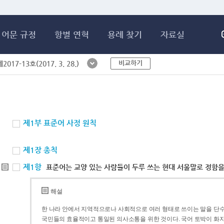
메인콘텐츠 바로가기
어문 규정
항별 연혁
용례 찾기
자료실
비교하기
017-13호(2017. 3. 28.)
제1부 표준어 사정 원칙
제1장 총칙
제1항
표준어는 교양 있는 사람들이 두루 쓰는 현대 서울말로 정함을
해설
한 나라 안에서 지역적으로나 사회적으로 여러 형태로 쓰이는 말을 단수
국민들의 효율적이고 통일된 의사소통을 위한 것이다. 국어 토박이 화자