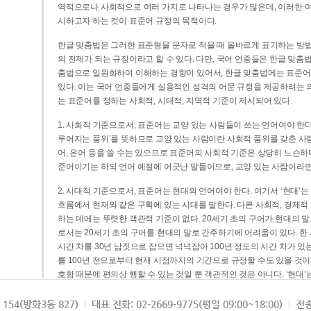
역적으로나 사회적으로 여러 가지로 나타나는 경우가 많은데, 이러한 여
시하고자 하는 것이 표준어 규정의 목적이다.
한글 맞춤법은 그러한 표준형을 문자로 적을 때 올바르게 표기하는 방법
의 전제가 되는 규정이라고 할 수 있다. 다만, 국어 언중들은 한글 맞춤
춤법으로 일원화하여 이해하는 경향이 있어서, 한글 맞춤법에는 표준어
있다. 이는 국어 언중들에게 실용적인 성격의 어문 규정을 제공하려는 
는 표준어를 정하는 사회적, 시대적, 지역적 기준이 제시되어 있다.
1. 사회적 기준으로서, 표준어는 교양 있는 사람들이 쓰는 언어여야 한다
루어지는 품위’를 뜻하므로 교양 있는 사람이란 사회적 품위를 갖춘 사람
어, 은어 등을 쓸 수는 있으므로 표준어의 사회적 기준은 상당히 느슨하다고
준어이기는 하되 언어 예절에 어긋난 말들이므로, 교양 있는 사람이라면
2. 시대적 기준으로서, 표준어는 현대의 언어여야 한다. 여기서 ‘현대
흐름에서 현재와 같은 구획에 있는 시대를 말한다. 다른 사회적, 경제적
하는 데에는 뚜렷한 객관적 기준이 없다. 20세기 초의 구어가 현대의 말
로서는 20세기 초의 구어를 현대의 말로 간주하기에 어려움이 있다. 한
시간 차를 30년 남짓으로 잡으면 넉넉잡아 100년 정도의 시간 차가 있
를 100년 전으로부터 현재 시점까지의 기간으로 규정할 수도 있을 것이다
호함 때문에 편의상 행할 수 있는 것일 뿐 객관적인 것은 아니다. ‘현대
3. 지역적 기준으로서, 표준어는 서울말이어야 한다. 이는 표준어의 공
154(방화3동 827)
대표 전화: 02-2669-9775(평일 09:00~18:00)
전송