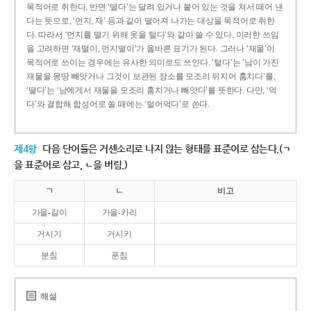
목적어로 취한다. 반면 ‘떨다’는 달려 있거나 붙어 있는 것을 쳐서 떼어 낸
다는 뜻으로, ‘먼지, 재’ 등과 같이 떨어져 나가는 대상을 목적어로 취한
다. 따라서 ‘먼지를 떨기 위해 옷을 털다’와 같이 쓸 수 있다. 이러한 쓰임
을 고려하면 ‘재떨이, 먼지떨이’가 올바른 표기가 된다. 그러나 ‘재물’이
목적어로 쓰이는 경우에는 유사한 의미로도 쓰인다. ‘털다’는 ‘남이 가진
재물을 몽땅 빼앗거나 그것이 보관된 장소를 모조리 뒤지어 훔치다’를,
‘떨다’는 ‘남에게서 재물을 모조리 훔치거나 빼앗다’를 뜻한다. 다만, ‘먹
다’와 결합해 합성어로 쓸 때에는 ‘털어먹다’로 쓴다.
제4항
다음 단어들은 거센소리로 나지 않는 형태를 표준어로 삼는다.(ㄱ
을 표준어로 삼고, ㄴ을 버림.)
ㄱ
ㄴ
비고
가을-갈이
가을-카리
거시기
거시키
분침
푼침
해설