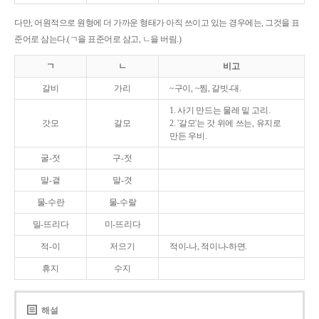
다만, 어원적으로 원형에 더 가까운 형태가 아직 쓰이고 있는 경우에는, 그것을 표
준어로 삼는다.(ㄱ을 표준어로 삼고, ㄴ을 버림.)
ㄱ
ㄴ
비고
갈비
가리
~구이, ~찜, 갈빗-대.
1. 사기 만드는 물레 밑 고리.
갓모
갈모
2. '갈모'는 갓 위에 쓰는, 유지로
만든 우비.
굴-젓
구-젓
말-곁
말-겻
물-수란
물-수랄
밀-뜨리다
미-뜨리다
적-이
저으기
적이-나, 적이나-하면.
휴지
수지
해설