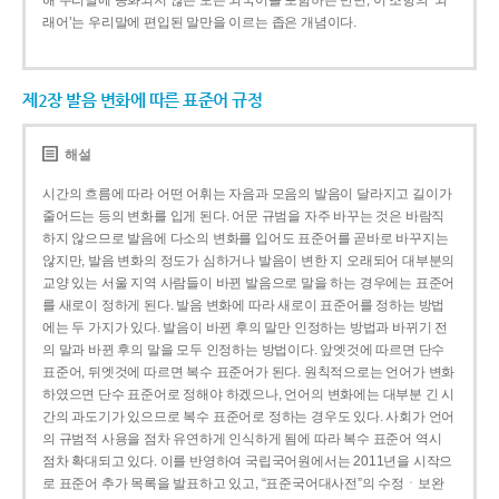
해 우리말에 동화되지 않은 모든 외국어를 포함하는 반면, 이 조항의 ‘외
래어’는 우리말에 편입된 말만을 이르는 좁은 개념이다.
제2장 발음 변화에 따른 표준어 규정
해설
시간의 흐름에 따라 어떤 어휘는 자음과 모음의 발음이 달라지고 길이가
줄어드는 등의 변화를 입게 된다. 어문 규범을 자주 바꾸는 것은 바람직
하지 않으므로 발음에 다소의 변화를 입어도 표준어를 곧바로 바꾸지는
않지만, 발음 변화의 정도가 심하거나 발음이 변한 지 오래되어 대부분의
교양 있는 서울 지역 사람들이 바뀐 발음으로 말을 하는 경우에는 표준어
를 새로이 정하게 된다. 발음 변화에 따라 새로이 표준어를 정하는 방법
에는 두 가지가 있다. 발음이 바뀐 후의 말만 인정하는 방법과 바뀌기 전
의 말과 바뀐 후의 말을 모두 인정하는 방법이다. 앞엣것에 따르면 단수
표준어, 뒤엣것에 따르면 복수 표준어가 된다. 원칙적으로는 언어가 변화
하였으면 단수 표준어로 정해야 하겠으나, 언어의 변화에는 대부분 긴 시
간의 과도기가 있으므로 복수 표준어로 정하는 경우도 있다. 사회가 언어
의 규범적 사용을 점차 유연하게 인식하게 됨에 따라 복수 표준어 역시
점차 확대되고 있다. 이를 반영하여 국립국어원에서는 2011년을 시작으
로 표준어 추가 목록을 발표하고 있고, “표준국어대사전”의 수정ㆍ보완