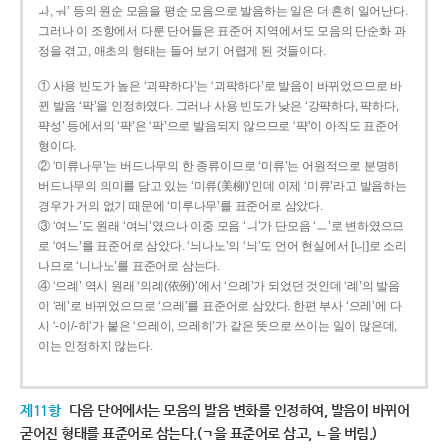
ㅘ, ㅝ’ 등의 원순 모음을 평순 모음으로 발음하는 일은 더 흔히 일어난다.
그러나 이 조항에서 다룬 단어들은 표준어 지역에서도 모음의 단순화 과
정을 겪고, 애초의 형태는 들어 보기 어렵게 된 것들이다.
① 사용 빈도가 높은 ‘괴퍅하다’는 ‘괴팍하다’로 발음이 바뀌었으므로 바
뀐 발음 ‘팍’을 인정하였다. 그러나 사용 빈도가 낮은 ‘강퍅하다, 퍅하다,
퍅성’ 등에서의 ‘퍅’은 ‘팍’으로 발음되지 않으므로 ‘퍅’이 아직도 표준어
형이다.
② ‘미류나무’는 버드나무의 한 종류이므로 ‘미류’는 어원적으로 분명히
버드나무의 의미를 담고 있는 ‘미류(美柳)’인데 이제 ‘미류’라고 발음하는
경우가 거의 없기 때문에 ‘미루나무’를 표준어로 삼았다.
③ ‘여느’도 원래 ‘여늬’였으나 이중 모음 ‘ㅢ’가 단모음 ‘ㅡ’로 변하였으므
로 ‘여느’를 표준어로 삼았다. ‘늬나노’의 ‘늬’도 언어 현실에서 [니]로 소리
나므로 ‘니나노’를 표준어로 삼는다.
④ ‘으례’ 역시 원래 ‘의례(依例)’에서 ‘으례’가 되었던 것인데 ‘례’의 발음
이 ‘레’로 바뀌었으므로 ‘으레’를 표준어로 삼았다. 한편 부사 ‘으레’에 다
시 ‘-이/-히’가 붙은 ‘으레이, 으레히’가 같은 뜻으로 쓰이는 일이 많은데,
이는 인정하지 않는다.
제11항
다음 단어에서는 모음의 발음 변화를 인정하여, 발음이 바뀌어
굳어진 형태를 표준어로 삼는다.(ㄱ을 표준어로 삼고, ㄴ을 버림.)