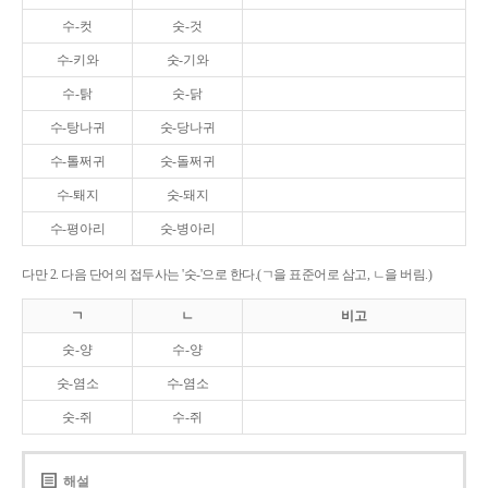
수-컷
숫-것
수-키와
숫-기와
수-탉
숫-닭
수-탕나귀
숫-당나귀
수-톨쩌귀
숫-돌쩌귀
수-퇘지
숫-돼지
수-평아리
숫-병아리
다만 2. 다음 단어의 접두사는 '숫-'으로 한다.(ㄱ을 표준어로 삼고, ㄴ을 버림.)
ㄱ
ㄴ
비고
숫-양
수-양
숫-염소
수-염소
숫-쥐
수-쥐
해설