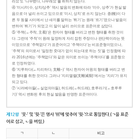
라요’도 ‘나무랬다, 나무래요’를 취하지 않는다.
④ ‘미시/미수, 상치/상추’ 역시 발음의 변화에 따라 ‘미수, 상추’가 현실 발
음으로 더 널리 쓰이고 있으므로 ‘미시, 상치’로 쓰지 않는다. 종(種)이 다
른 두 동물 사이에서 난 새끼를 말하는 ‘튀기’는 원래 ‘트기’였으나 발음이
변하여 ‘튀기’가 되었고 이 말이 널리 쓰이므로 표준어로 삼았다.
⑤ ‘주책(←주착, 主着)’은 한자어 형태를 버리고 변한 형태를 취한 것이
다. 그런데 ‘주착’이 원래 일정하게 자리 잡힌 주장이나 판단력이라는 뜻
이었으므로 ‘주책없다’가 표준어이고 ‘주책이다’는 비표준형이었으나,
‘주책’의 의미로서 ‘일정한 줏대가 없이 되는대로 하는 짓’을 인정함에 따
라 2016년에는 ‘주책없다’와 같은 의미로 쓰이는 ‘주책이다’를 표준형으
로 인정하였다.
⑥ ‘지루하다(←지리하다, 支離--)’ 역시 한자어 어원의 형태를 버리고 변
한 형태를 취한 것이다. 그러나 ‘지리멸렬(支離滅裂)’에서는 ‘지리’가 유지
되고 있다.
⑦ ‘시러베아들(←실업의아들), 허드레(←허드래), 호루라기(←호루루
기)’ 역시 변화된 후의 현실 발음을 반영한 표준어이다.
제12항
‘웃-’ 및 ‘윗-’은 명사 ‘위’에 맞추어 ‘윗-’으로 통일한다.(ㄱ을 표준
어로 삼고, ㄴ을 버림.)
ㄱ
ㄴ
비고