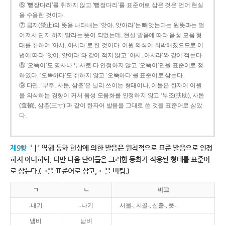
⑥ ‘뻗장다리’를 취하지 않고 ‘뻗정다리’를 표준어로 삼은 것은 언어 현실
을 수용한 것이다.
⑦ 금지(禁止)의 뜻을 나타내는 ‘앗아, 앗아라’는 빼앗는다는 원뜻과는 멀
어져서 단지 하지 말라는 뜻이 되었는데, 현실 발음에 따라 음성 모음 형
태를 취하여 ‘아서, 아서라’로 한 것이다. 어원 의식이 희박해졌으므로 어
법에 따라 ‘앗어, 앗어라’와 같이 적지 않고 ‘아서, 아서라’와 같이 적는다.
⑧ ‘오똑이’도 명사나 부사로 다 인정하지 않고 ‘오뚝이’만을 표준어로 정
하였다. ‘오똑하다’도 취하지 않고 ‘오뚝하다’를 표준어로 삼는다.
⑨ 다만, ‘부주, 사둔, 삼춘’은 널리 쓰이는 형태이나, 이들은 한자어 어원
을 의식하는 경향이 커서 음성 모음화를 인정하지 않고 ‘부조(扶助), 사돈
(査頓), 삼촌(三寸)’과 같이 한자어 발음을 그대로 쓴 것을 표준어로 삼았
다.
제9항
‘ㅣ’ 역행 동화 현상에 의한 발음은 원칙적으로 표준 발음으로 인정
하지 아니하되, 다만 다음 단어들은 그러한 동화가 적용된 형태를 표준어
로 삼는다.(ㄱ을 표준어로 삼고, ㄴ을 버림.)
ㄱ
ㄴ
비고
-내기
-나기
서울-, 시골-, 신출-, 풋-.
냄비
남비