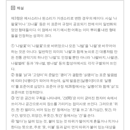
해설
제3항은 예사소리나 된소리가 거센소리로 변한 경우의 예이다. 사실 ‘나
팔꽃’이나 ‘끄나풀’ 등은 이 표준어 규정이 공표되기 전에 이미 일반화되
었던 형태들이다. 이 점에서 여기 예시한 어휘는 이미 뿌리를 내린 형태
들을 인정하는 성격이 크다.
① ‘나발꽃’이 ‘나팔꽃’으로 바뀌었으나 모든 ‘나발’을 ‘나팔’로 바꾸어야
하는 것은 아니다. 일반적인 의미의 ‘나팔’과 함께 놋쇠로 긴 대롱처럼 만
든 전통 관악기의 하나인 ‘나발’도 인정될 뿐만 아니라 ‘나팔바지, 나팔관,
나팔벌레’ 등과 ‘개나발, 병나발’ 등의 합성어에서도 각각 구별되어 쓰인
다.
② 동물 ‘삵’과 ‘고양이’의 준말인 ‘괭이’가 결합한 ‘삵괭이’는 표준 발음법
에 따라 [삭꽹이]가 되어야 하는데, 실제 발음은 [살쾡이]이므로 ‘살쾡
이’를 표준어로 삼았다. 표준어 규정 제26항에서는 ‘살쾡이’와 함께 ‘삵’도
표준어로 인정하였다.
③ ‘칸’은 공간의 구획을 나타내며, ‘간(間)’은 이미 굳어진 한자어 속에서
쓰이거나 공간으로서의 장소를 가리키는 접미사로 쓰인다. 그러므로 ‘위
칸, 한 칸 벌리다, 비어 있는 칸’ 등에서는 ‘칸’을 쓰고 ‘초가삼간, 뒷간, 마
구간, 방앗간, 외양간, 푸줏간, 헛간’ 등에서는 ‘간’을 쓴다.
④ ‘털다’는 달려 있는 것, 붙어 있는 것 따위가 떨어지게 흔들거나 치거나
한다는 뜻으로, 주로 ‘옷, 이불’ 등과 같이 먼지 따위가 붙어 있는 대상을