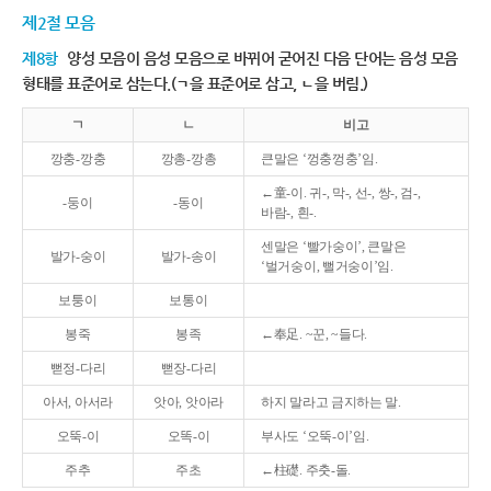
제2절 모음
제8항
양성 모음이 음성 모음으로 바뀌어 굳어진 다음 단어는 음성 모음
형태를 표준어로 삼는다.(ㄱ을 표준어로 삼고, ㄴ을 버림.)
ㄱ
ㄴ
비고
깡충-깡충
깡총-깡총
큰말은 ‘껑충껑충’임.
←童-이. 귀-, 막-, 선-, 쌍-, 검-,
-둥이
-동이
바람-, 흰-.
센말은 ‘빨가숭이’, 큰말은
발가-숭이
발가-송이
‘벌거숭이, 뻘거숭이’임.
보퉁이
보통이
봉죽
봉족
←奉足. ~꾼, ~들다.
뻗정-다리
뻗장-다리
아서, 아서라
앗아, 앗아라
하지 말라고 금지하는 말.
오뚝-이
오똑-이
부사도 ‘오뚝-이’임.
주추
주초
←柱礎. 주춧-돌.