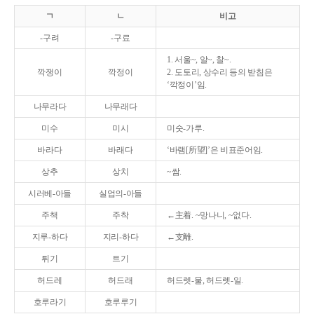
ㄱ
ㄴ
비고
-구려
-구료
1. 서울~, 알~, 찰~.
깍쟁이
깍정이
2. 도토리, 상수리 등의 받침은
‘깍정이’임.
나무라다
나무래다
미수
미시
미숫-가루.
바라다
바래다
‘바램[所望]’은 비표준어임.
상추
상치
~쌈.
시러베-아들
실업의-아들
주책
주착
←主着. ~망나니, ~없다.
지루-하다
지리-하다
←支離.
튀기
트기
허드레
허드래
허드렛-물, 허드렛-일.
호루라기
호루루기