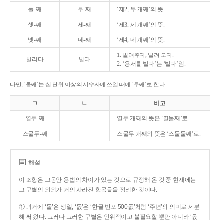
둘-째
두-째
‘제2, 두 개째’의 뜻.
셋-째
세-째
‘제3, 세 개째’의 뜻.
넷-째
네-째
‘제4, 네 개째’의 뜻.
1. 빌려주다, 빌려 오다.
빌리다
빌다
2. ‘용서를 빌다’는 ‘빌다’임.
다만, ‘둘째’는 십 단위 이상의 서수사에 쓰일 때에 ‘두째’로 한다.
ㄱ
ㄴ
비고
열두-째
열두 개째의 뜻은 ‘열둘째’로.
스물두-째
스물두 개째의 뜻은 ‘스물둘째’로.
해설
이 조항은 그동안 용법의 차이가 있는 것으로 규정해 온 것 중 현재에는
그 구별의 의의가 거의 사라진 항목들을 정리한 것이다.
① 과거에 ‘돌’은 생일, ‘돐’은 ‘한글 반포 500돐’처럼 ‘주년’의 의미로 세분
해 써 왔다. 그러나 그러한 구별은 인위적이고 불필요할 뿐만 아니라 ‘돐