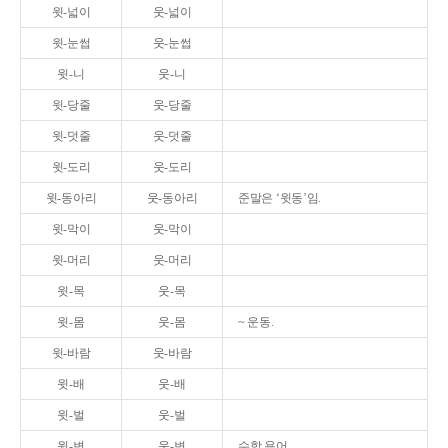
윗-넓이
웃-넓이
윗-눈썹
웃-눈썹
윗-니
웃-니
윗-당줄
웃-당줄
윗-덧줄
웃-덧줄
윗-도리
웃-도리
윗-동아리
웃-동아리
준말은 ‘윗동’임.
윗-막이
웃-막이
윗-머리
웃-머리
윗-목
웃-목
윗-몸
웃-몸
~ 운동.
윗-바람
웃-바람
윗-배
웃-배
윗-벌
웃-벌
윗-변
웃-변
수학 용어.