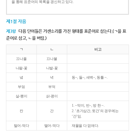
을 통해 표준어의 목록을 갱신하고 있다.
제1절 자음
제3항
다음 단어들은 거센소리를 가진 형태를 표준어로 삼는다.(ㄱ을 표
준어로 삼고, ㄴ을 버림.)
ㄱ
ㄴ
비고
끄나풀
끄나불
나팔-꽃
나발-꽃
녘
녁
동~, 들~, 새벽~, 동틀 ~.
부엌
부억
살-쾡이
삵-괭이
1. ~막이, 빈~, 방 한 ~.
칸
간
2. ‘초가삼간, 윗간’의 경우에는
‘간’임.
털어-먹다
떨어-먹다
재물을 다 없애다.