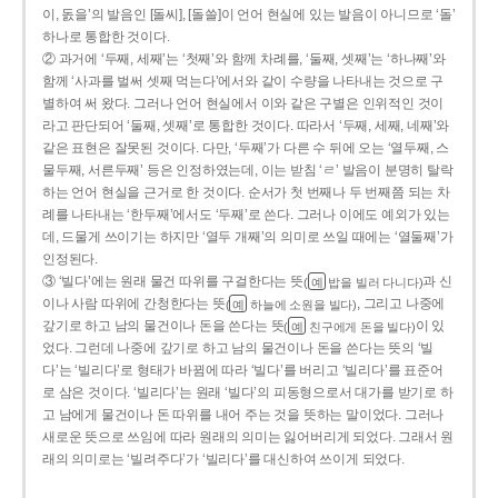
이, 돐을’의 발음인 [돌씨], [돌쓸]이 언어 현실에 있는 발음이 아니므로 ‘돌’
하나로 통합한 것이다.
② 과거에 ‘두째, 세째’는 ‘첫째’와 함께 차례를, ‘둘째, 셋째’는 ‘하나째’와
함께 ‘사과를 벌써 셋째 먹는다’에서와 같이 수량을 나타내는 것으로 구
별하여 써 왔다. 그러나 언어 현실에서 이와 같은 구별은 인위적인 것이
라고 판단되어 ‘둘째, 셋째’로 통합한 것이다. 따라서 ‘두째, 세째, 네째’와
같은 표현은 잘못된 것이다. 다만, ‘두째’가 다른 수 뒤에 오는 ‘열두째, 스
물두째, 서른두째’ 등은 인정하였는데, 이는 받침 ‘ㄹ’ 발음이 분명히 탈락
하는 언어 현실을 근거로 한 것이다. 순서가 첫 번째나 두 번째쯤 되는 차
례를 나타내는 ‘한두째’에서도 ‘두째’로 쓴다. 그러나 이에도 예외가 있는
데, 드물게 쓰이기는 하지만 ‘열두 개째’의 의미로 쓰일 때에는 ‘열둘째’가
인정된다.
③ ‘빌다’에는 원래 물건 따위를 구걸한다는 뜻
과 신
(
밥을 빌러 다니다)
예
이나 사람 따위에 간청한다는 뜻
, 그리고 나중에
(
하늘에 소원을 빌다)
예
갚기로 하고 남의 물건이나 돈을 쓴다는 뜻
이 있
(
친구에게 돈을 빌다)
예
었다. 그런데 나중에 갚기로 하고 남의 물건이나 돈을 쓴다는 뜻의 ‘빌
다’는 ‘빌리다’로 형태가 바뀜에 따라 ‘빌다’를 버리고 ‘빌리다’를 표준어
로 삼은 것이다. ‘빌리다’는 원래 ‘빌다’의 피동형으로서 대가를 받기로 하
고 남에게 물건이나 돈 따위를 내어 주는 것을 뜻하는 말이었다. 그러나
새로운 뜻으로 쓰임에 따라 원래의 의미는 잃어버리게 되었다. 그래서 원
래의 의미로는 ‘빌려주다’가 ‘빌리다’를 대신하여 쓰이게 되었다.