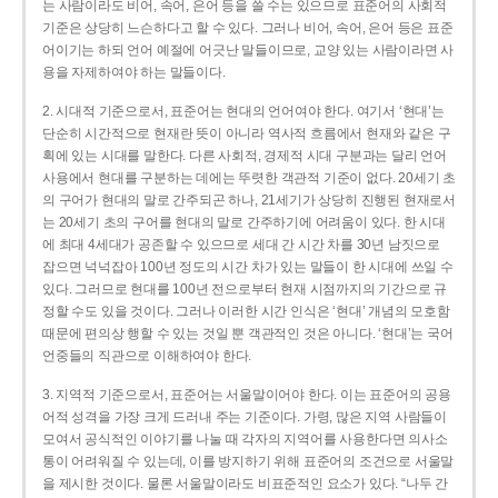
는 사람이라도 비어, 속어, 은어 등을 쓸 수는 있으므로 표준어의 사회적
기준은 상당히 느슨하다고 할 수 있다. 그러나 비어, 속어, 은어 등은 표준
어이기는 하되 언어 예절에 어긋난 말들이므로, 교양 있는 사람이라면 사
용을 자제하여야 하는 말들이다.
2. 시대적 기준으로서, 표준어는 현대의 언어여야 한다. 여기서 ‘현대’는
단순히 시간적으로 현재란 뜻이 아니라 역사적 흐름에서 현재와 같은 구
획에 있는 시대를 말한다. 다른 사회적, 경제적 시대 구분과는 달리 언어
사용에서 현대를 구분하는 데에는 뚜렷한 객관적 기준이 없다. 20세기 초
의 구어가 현대의 말로 간주되곤 하나, 21세기가 상당히 진행된 현재로서
는 20세기 초의 구어를 현대의 말로 간주하기에 어려움이 있다. 한 시대
에 최대 4세대가 공존할 수 있으므로 세대 간 시간 차를 30년 남짓으로
잡으면 넉넉잡아 100년 정도의 시간 차가 있는 말들이 한 시대에 쓰일 수
있다. 그러므로 현대를 100년 전으로부터 현재 시점까지의 기간으로 규
정할 수도 있을 것이다. 그러나 이러한 시간 인식은 ‘현대’ 개념의 모호함
때문에 편의상 행할 수 있는 것일 뿐 객관적인 것은 아니다. ‘현대’는 국어
언중들의 직관으로 이해하여야 한다.
3. 지역적 기준으로서, 표준어는 서울말이어야 한다. 이는 표준어의 공용
어적 성격을 가장 크게 드러내 주는 기준이다. 가령, 많은 지역 사람들이
모여서 공식적인 이야기를 나눌 때 각자의 지역어를 사용한다면 의사소
통이 어려워질 수 있는데, 이를 방지하기 위해 표준어의 조건으로 서울말
을 제시한 것이다. 물론 서울말이라도 비표준적인 요소가 있다. “나두 간