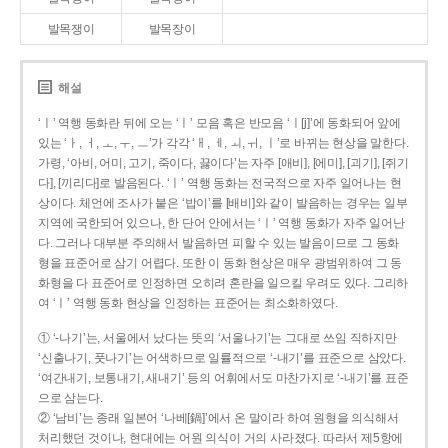
발목쟁이
발목장이
해설
‘ㅣ’ 역행 동화란 뒤에 오는 ‘ㅣ’ 모음 혹은 반모음 ‘ㅣ[j]’에 동화되어 앞에
있는 ‘ㅏ, ㅓ, ㅗ, ㅜ, ㅡ’가 각각 ‘ㅐ, ㅔ, ㅚ, ㅟ, ㅣ’로 바뀌는 현상을 말한다.
가령, ‘아비, 어미, 고기, 죽이다, 끓이다’는 자주 [애비], [에미], [괴기], [쥐기
다], [끼리다]로 발음된다. ‘ㅣ’ 역행 동화는 전국적으로 자주 일어나는 현
상이다. 체언에 조사가 붙은 ‘밥이’를 [배비]와 같이 발음하는 경우는 일부
지역에 국한되어 있으나, 한 단어 안에서는 ‘ㅣ’ 역행 동화가 자주 일어난
다. 그러나 대부분 주의해서 발음하면 피할 수 있는 발음이므로 그 동화
형을 표준어로 삼기 어렵다. 또한 이 동화 현상은 매우 광범위하여 그 동
화형을 다 표준어로 인정하면 오히려 혼란을 일으킬 우려도 있다. 그리하
여 ‘ㅣ’ 역행 동화 현상을 인정하는 표준어는 최소화하였다.
① ‘-나기’는, 서울에서 났다는 뜻의 ‘서울나기’는 그대로 쓰임 직하지만
‘신출나기, 풋나기’는 어색하므로 일률적으로 ‘-내기’를 표준으로 삼았다.
‘여간내기, 보통내기, 새내기’ 등의 어휘에서도 마찬가지로 ‘-내기’를 표준
으로 삼는다.
② ‘남비’는 종래 일본어 ‘나베[鍋]’에서 온 말이라 하여 원형을 의식해서
처리했던 것이나, 현대에는 어원 의식이 거의 사라졌다. 따라서 제5항에