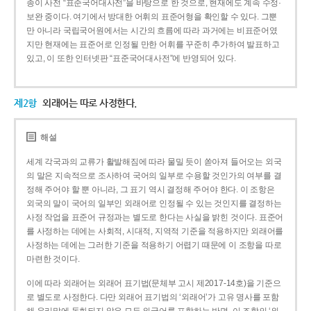
종이 사전 “표준국어대사전”을 바탕으로 한 것으로, 현재에도 계속 수정·
보완 중이다. 여기에서 방대한 어휘의 표준어형을 확인할 수 있다. 그뿐
만 아니라 국립국어원에서는 시간의 흐름에 따라 과거에는 비표준어였
지만 현재에는 표준어로 인정될 만한 어휘를 꾸준히 추가하여 발표하고
있고, 이 또한 인터넷판 “표준국어대사전”에 반영되어 있다.
제2항
외래어는 따로 사정한다.
해설
세계 각국과의 교류가 활발해짐에 따라 물밀 듯이 쏟아져 들어오는 외국
의 말은 지속적으로 조사하여 국어의 일부로 수용할 것인가의 여부를 결
정해 주어야 할 뿐 아니라, 그 표기 역시 결정해 주어야 한다. 이 조항은
외국의 말이 국어의 일부인 외래어로 인정될 수 있는 것인지를 결정하는
사정 작업을 표준어 규정과는 별도로 한다는 사실을 밝힌 것이다. 표준어
를 사정하는 데에는 사회적, 시대적, 지역적 기준을 적용하지만 외래어를
사정하는 데에는 그러한 기준을 적용하기 어렵기 때문에 이 조항을 따로
마련한 것이다.
이에 따라 외래어는 외래어 표기법(문체부 고시 제2017-14호)을 기준으
로 별도로 사정한다. 다만 외래어 표기법의 ‘외래어’가 고유 명사를 포함