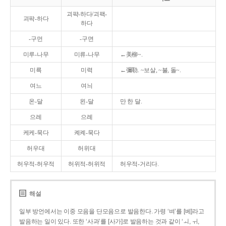
괴퍅-하다/괴팩-
괴팍-하다
하다
-구먼
-구면
미루-나무
미류-나무
←美柳~.
미륵
미력
←彌勒. ~보살, ~불, 돌~.
여느
여늬
온-달
왼-달
만 한 달.
으레
으례
케케-묵다
켸켸-묵다
허우대
허위대
허우적-허우적
허위적-허위적
허우적-거리다.
해설
일부 방언에서는 이중 모음을 단모음으로 발음한다. 가령 ‘벼’를 [베]라고
발음하는 일이 있다. 또한 ‘사과’를 [사가]로 발음하는 것과 같이 ‘ㅚ, ㅟ,