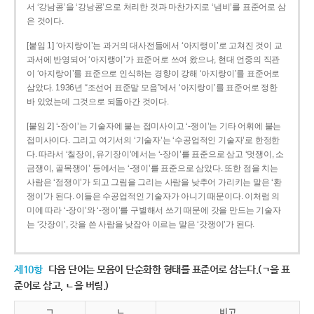
서 ‘강남콩’을 ‘강낭콩’으로 처리한 것과 마찬가지로 ‘냄비’를 표준어로 삼
은 것이다.
[붙임 1] ‘아지랑이’는 과거의 대사전들에서 ‘아지랭이’로 고쳐진 것이 교
과서에 반영되어 ‘아지랭이’가 표준어로 쓰여 왔으나, 현대 언중의 직관
이 ‘아지랑이’를 표준으로 인식하는 경향이 강해 ‘아지랑이’를 표준어로
삼았다. 1936년 “조선어 표준말 모음”에서 ‘아지랑이’를 표준어로 정한
바 있었는데 그것으로 되돌아간 것이다.
[붙임 2] ‘-장이’는 기술자에 붙는 접미사이고 ‘-쟁이’는 기타 어휘에 붙는
접미사이다. 그리고 여기서의 ‘기술자’는 ‘수공업적인 기술자’로 한정한
다. 따라서 ‘칠장이, 유기장이’에서는 ‘-장이’를 표준으로 삼고 ‘멋쟁이, 소
금쟁이, 골목쟁이’ 등에서는 ‘-쟁이’를 표준으로 삼았다. 또한 점을 치는
사람은 ‘점쟁이’가 되고 그림을 그리는 사람을 낮추어 가리키는 말은 ‘환
쟁이’가 된다. 이들은 수공업적인 기술자가 아니기 때문이다. 이처럼 의
미에 따라 ‘-장이’와 ‘-쟁이’를 구별해서 쓰기 때문에 갓을 만드는 기술자
는 ‘갓장이’, 갓을 쓴 사람을 낮잡아 이르는 말은 ‘갓쟁이’가 된다.
제10항
다음 단어는 모음이 단순화한 형태를 표준어로 삼는다.(ㄱ을 표
준어로 삼고, ㄴ을 버림.)
ㄱ
ㄴ
비고