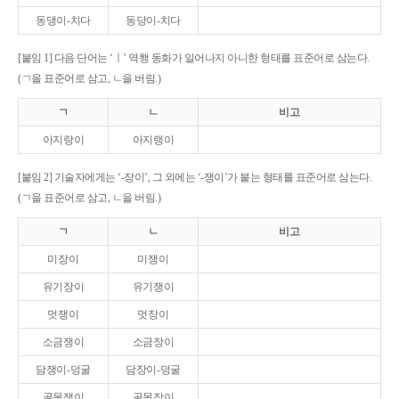
동댕이-치다
동당이-치다
[붙임 1] 다음 단어는 ‘ㅣ’ 역행 동화가 일어나지 아니한 형태를 표준어로 삼는다.
(ㄱ을 표준어로 삼고, ㄴ을 버림.)
ㄱ
ㄴ
비고
아지랑이
아지랭이
[붙임 2] 기술자에게는 ‘-장이’, 그 외에는 ‘-쟁이’가 붙는 형태를 표준어로 삼는다.
(ㄱ을 표준어로 삼고, ㄴ을 버림.)
ㄱ
ㄴ
비고
미장이
미쟁이
유기장이
유기쟁이
멋쟁이
멋장이
소금쟁이
소금장이
담쟁이-덩굴
담장이-덩굴
골목쟁이
골목장이