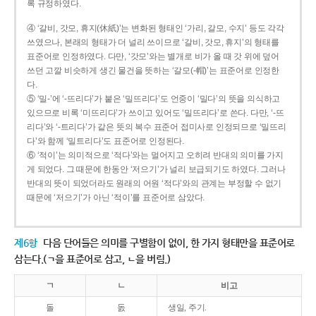
록 규정하였다.
④ ‘갈비, 갓모, 휴지(休紙)’는 변화된 형태인 ‘가리, 갈모, 수지’ 등도 각각
쓰였으나, 본래의 형태가 더 널리 쓰이므로 ‘갈비, 갓모, 휴지’의 형태를
표준어로 인정하였다. 다만, ‘갓모’와는 별개로 비가 올 때 갓 위에 덮어
쓰던 고깔 비슷하게 생긴 물건을 뜻하는 ‘갈모(-帽)’는 표준어로 인정한
다.
⑤ ‘밀-’에 ‘-뜨리다’가 붙은 ‘밀뜨리다’도 언중이 ‘밀다’의 뜻을 의식하고
있으므로 비록 ‘미뜨리다’가 쓰이고 있어도 ‘밀뜨리다’로 쓴다. 다만, ‘-뜨
리다’와 ‘-트리다’가 같은 뜻의 복수 표준어 접미사로 인정되므로 ‘밀뜨리
다’와 함께 ‘밀트리다’도 표준어로 인정된다.
⑥ ‘적이’는 의미적으로 ‘적다’와는 멀어지고 오히려 반대의 의미를 가지
게 되었다. 그 때문에 한동안 ‘저으기’가 널리 보급되기도 하였다. 그러나
반대의 뜻이 되었더라도 원래의 어원 ‘적다’와의 관계는 부정할 수 없기
때문에 ‘저으기’가 아닌 ‘적이’를 표준어로 삼았다.
제6항
다음 단어들은 의미를 구별함이 없이, 한 가지 형태만을 표준어로
삼는다.(ㄱ을 표준어로 삼고, ㄴ을 버림.)
ㄱ
ㄴ
비고
돌
돐
생일, 주기.