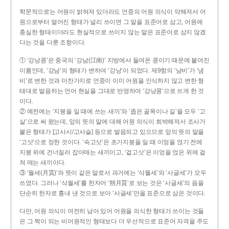
학문적으로는 어원이 밝혀져 있더라도 언중의 어원 의식이 약해져서 어
원으로부터 멀어진 형태가 널리 쓰이면 그 말을 표준어로 삼고, 어원에
충실한 형태이더라도 현실적으로 쓰이지 않는 말은 표준어로 삼지 않겠
다는 것을 다룬 조항이다.
① ‘강낭콩’은 중국의 ‘강남(江南)’ 지방에서 들여온 콩이기 때문에 붙여진
이름인데, ‘강남’의 형태가 변하여 ‘강낭’이 되었다. 제9항의 ‘남비’가 ‘냄
비’로 변한 것과 마찬가지로 언중이 이미 어원을 인식하지 않고 변한 형
태대로 발음하는 언어 현실을 그대로 반영하여 ‘강낭콩’으로 쓰게 한 것
이다.
② 예전에는 ‘지붕을 일 때에 쓰는 새끼’와 ‘좁은 골목이나 길’을 모두 ‘고
샅’으로 써 왔는데, 앞의 뜻의 말에 대해 어원 의식이 희박해져서 조사가
붙은 형태가 [고사시/고사슬] 등으로 발음되고 있으므로 앞의 뜻의 말을
‘고삿’으로 정한 것이다. ‘속고삿’은 초가지붕을 일 때 이엉을 얹기 전에
지붕 위에 건너질러 잡아매는 새끼이고, ‘겉고삿’은 이엉을 얹은 위에 걸
쳐 매는 새끼이다.
③ ‘월세(月貰)’와 뜻이 같은 말로서 과거에는 ‘삭월세’와 ‘사글세’가 모두
쓰였다. 그러나 ‘삭월세’를 한자어 ‘朔月貰’로 보는 것은 ‘사글세’의 음을
단순히 한자로 흉내 낸 것으로 보아 ‘사글세’만을 표준으로 삼은 것이다.
다만, 어원 의식이 여전히 남아 있어 어원을 의식한 형태가 쓰이는 것들
은 그 짝이 되는 비어원적인 형태보다 더 우선적으로 표준어 자격을 주도