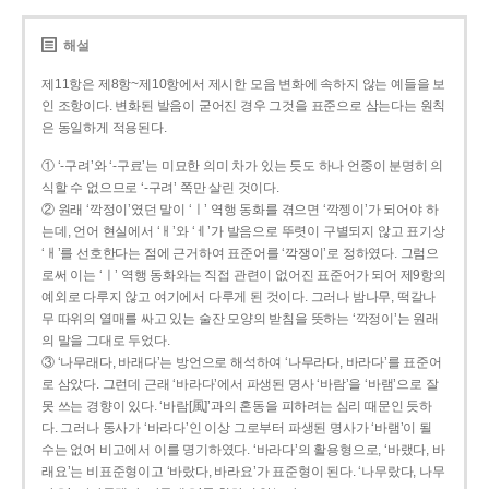
해설
제11항은 제8항~제10항에서 제시한 모음 변화에 속하지 않는 예들을 보
인 조항이다. 변화된 발음이 굳어진 경우 그것을 표준으로 삼는다는 원칙
은 동일하게 적용된다.
① ‘-구려’와 ‘-구료’는 미묘한 의미 차가 있는 듯도 하나 언중이 분명히 의
식할 수 없으므로 ‘-구려’ 쪽만 살린 것이다.
② 원래 ‘깍정이’였던 말이 ‘ㅣ’ 역행 동화를 겪으면 ‘깍젱이’가 되어야 하
는데, 언어 현실에서 ‘ㅐ’와 ‘ㅔ’가 발음으로 뚜렷이 구별되지 않고 표기상
‘ㅐ’를 선호한다는 점에 근거하여 표준어를 ‘깍쟁이’로 정하였다. 그럼으
로써 이는 ‘ㅣ’ 역행 동화와는 직접 관련이 없어진 표준어가 되어 제9항의
예외로 다루지 않고 여기에서 다루게 된 것이다. 그러나 밤나무, 떡갈나
무 따위의 열매를 싸고 있는 술잔 모양의 받침을 뜻하는 ‘깍정이’는 원래
의 말을 그대로 두었다.
③ ‘나무래다, 바래다’는 방언으로 해석하여 ‘나무라다, 바라다’를 표준어
로 삼았다. 그런데 근래 ‘바라다’에서 파생된 명사 ‘바람’을 ‘바램’으로 잘
못 쓰는 경향이 있다. ‘바람[風]’과의 혼동을 피하려는 심리 때문인 듯하
다. 그러나 동사가 ‘바라다’인 이상 그로부터 파생된 명사가 ‘바램’이 될
수는 없어 비고에서 이를 명기하였다. ‘바라다’의 활용형으로, ‘바랬다, 바
래요’는 비표준형이고 ‘바랐다, 바라요’가 표준형이 된다. ‘나무랐다, 나무