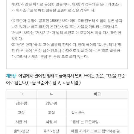
제3항과 같은 취지로 규정한 말들이나, 제3항의 경우와는 달리 거센소리
가 예사소리로 변화한 말들을 표준어로 삼은 경우이다.
① 표준어 규정이 공표된 1988년보다 이미 오래전부터 이름이 얼른 생각
나지 않거나 바로 말하기 곤란한 사람 또는 사물을 가리키는 대명사로
‘거시키’보다는 ‘거시기’가 더 널리 쓰였고 이 조항에서 이를 다시 확인한
것이다.
② ‘푼’은 한자 ‘分’의 고어 발음의 잔재이다. 현대 국어의 ‘할, 푼, 리’나 ‘땡
전 한 푼’ 등에 ‘푼’이 남아 있으나 한자어로 읽을 때에는 ‘분’으로 발음한
다. 따라서 시계의 ‘분침’은 ‘푼침’으로 쓰지 않는다.
제5항
어원에서 멀어진 형태로 굳어져서 널리 쓰이는 것은, 그것을 표준
어로 삼는다.(ㄱ을 표준어로 삼고, ㄴ을 버림.)
ㄱ
ㄴ
비고
강낭-콩
강남-콩
고삿
고샅
겉~, 속~.
사글-세
삭월-세
‘월세’는 표준어임.
울력-성당
위력-성당
떼를 지어서 으르고 협박하는 일.