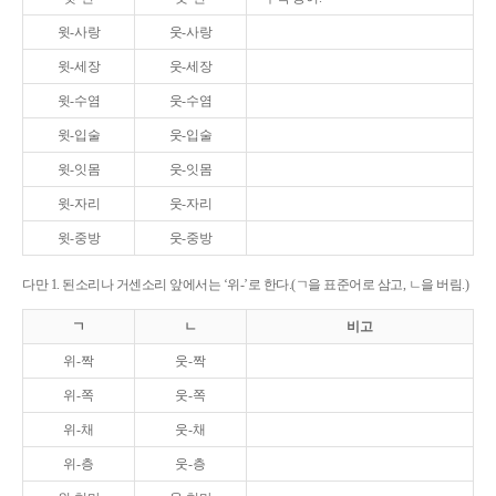
윗-사랑
웃-사랑
윗-세장
웃-세장
윗-수염
웃-수염
윗-입술
웃-입술
윗-잇몸
웃-잇몸
윗-자리
웃-자리
윗-중방
웃-중방
다만 1. 된소리나 거센소리 앞에서는 ‘위-’로 한다.(ㄱ을 표준어로 삼고, ㄴ을 버림.)
ㄱ
ㄴ
비고
위-짝
웃-짝
위-쪽
웃-쪽
위-채
웃-채
위-층
웃-층