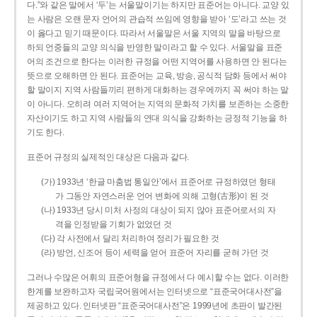
다.”와 같은 말에서 ‘두’는 서울말이기는 하지만 표준어는 아니다. 교양 있
는 사람은 오랜 문자 언어의 관습적 쓰임에 영향을 받아 ‘도’라고 쓰는 것
이 옳다고 믿기 때문이다. 따라서 서울말은 서울 지역의 말을 바탕으로
하되 언중들의 교양 의식을 반영한 말이라고 할 수 있다. 서울말을 표준
어의 조건으로 한다는 이러한 규정을 어떤 지역어를 사용하면 안 된다는
뜻으로 오해하면 안 된다. 표준어는 교육, 방송, 공식적 담화 등에서 써야
할 말이지 지역 사람들끼리 편하게 대화하는 경우에까지 꼭 써야 하는 말
이 아니다. 오히려 여러 지역어는 지역의 문화적 가치를 보존하는 소중한
자산이기도 하고 지역 사람들의 연대 의식을 강화하는 긍정적 기능을 하
기도 한다.
표준어 규정의 실제적인 대상은 다음과 같다.
(가) 1933년 ‘한글 마춤법 통일안’에서 표준어로 규정하였던 형태
가 그동안 자연스러운 언어 변화에 의해 고형(古形)이 된 것
(나) 1933년 당시 미처 사정의 대상이 되지 않아 표준어로서의 자
격을 인정받을 기회가 없었던 것
(다) 각 사전에서 달리 처리하여 정리가 필요한 것
(라) 방언, 신조어 등이 세력을 얻어 표준어 자리를 굳혀 가던 것
그러나 수많은 어휘의 표준어형을 규정에서 다 예시할 수는 없다. 이러한
한계를 보완하고자 국립국어원에서는 인터넷으로 “표준국어대사전”을
제공하고 있다. 인터넷판 “표준국어대사전”은 1999년에 초판이 발간된