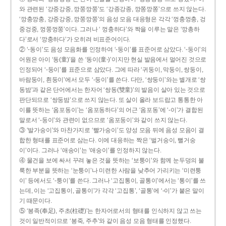
와 관련된 ‘강중강중, 깡쭝깡쭝’도 ‘강종강종, 깡쫑깡쫑’으로 쓰지 않는다.
‘깡충깡충, 강중강중, 깡쭝깡쭝’의 음성 모음 대응형은 각각 ‘껑충껑충, 겅
중겅중, 껑쭝껑쭝’이다. 그러나 ‘ 껑충하다’와 짝을 이루는 말은 ‘깡총하
다’로서 ‘깡충하다’가 오히려 비표준어이다.
② ‘-동이’도 음성 모음화를 인정하여 ‘-둥이’를 표준어로 삼았다. ‘-둥이’의
어원은 아이 ‘동(童)’을 쓴 ‘동이(童-)’이지만 현실 발음에서 멀어진 것으로
인정되어 ‘-둥이’를 표준으로 삼았다. 그에 따라 ‘귀둥이, 막둥이, 쌍둥이,
바람둥이, 흰둥이’에서 모두 ‘-둥이’를 쓴다. 다만, ‘쌍둥이’와는 별개로 ‘쌍
동밤’과 같은 단어에서는 한자어 ‘쌍동(雙童)’의 발음이 살아 있는 것으로
판단되므로 ‘쌍둥밤’으로 쓰지 않는다. 또 살이 올라 보드랍고 통통한 아
이를 뜻하는 ‘옴포동이’는 ‘옴포동하다’의 어근 ‘옴포동’에 ‘-이’가 결합된
말로서 ‘-둥이’와 관련이 없으므로 ‘옴포둥이’와 같이 쓰지 않는다.
③ ‘발가숭이’와 마찬가지로 ‘빨가숭이’도 양성 모음 뒤에 음성 모음이 결
합한 형태를 표준어로 삼는다. 이에 대응하는 짝은 ‘벌거숭이, 뻘거숭
이’이다. 그러나 ‘애송이’는 ‘애숭이’를 인정하지 않는다.
④ 물건을 보에 싸서 꾸려 놓은 것을 뜻하는 ‘보퉁이’와 함께 눈두덩의 불
룩한 부분을 뜻하는 ‘눈퉁이’나 미련한 사람을 낮추어 가리키는 ‘미련퉁
이’ 등에서도 ‘-퉁이’를 쓴다. 그러나 ‘고집통이, 골통이’에서는 ‘통이’를 쓰
는데, 이는 ‘고집통이, 골통이’가 각각 ‘고집통’, ‘골통’에 ‘-이’가 붙은 말이
기 때문이다.
⑤ ‘봉족(奉足), 주초(柱礎)’는 한자어로서의 형태를 인식하지 않고 쓰는
것이 일반적이므로 ‘봉죽, 주추’와 같이 음성 모음 형태를 인정했다.