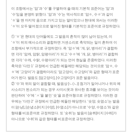
이 조항에서는 ‘암’과 ‘수’를 구별하여 쓸 때의 기본적 표준어는 ‘암’과
‘수’임을 분명히 밝혔다. ‘암’과 ‘수’는 역사적으로 ‘암ㅎ, 수ㅎ’과 같이
‘ㅎ’을 맨 마지막 음으로 가지고 있는 말이었으나 현대에 와서는 이러한
‘ㅎ’이 모두 떨어졌으므로 떨어진 형태를 기본적인 표준어로 규정하였다.
① ‘ㅎ’은 현대의 단어들에도 그 발음의 흔적이 많이 남아 있는데, 이
‘ㅎ’이 뒤의 예사소리와 결합하면 거센소리로 축약되는 일이 흔하여 이
조항에서 부가적으로 규정하였다. 즉 ‘암ㅎ’에 ‘개, 닭, 병아리’가 결합하
면 각각 ‘암캐, 암탉, 암평아리’가 되고 ‘수ㅎ’에 ‘개, 닭, 병아리’가 결합하
면 각각 ‘수캐, 수탉, 수평아리’가 되는 언어 현실을 존중하였다. 이러한
축약은 ‘다만 1’ 규정에서 언급한 예들에만 해당되는 것이므로 ‘암ㅎ, 수
ㅎ’에 ‘고양이’가 결합하더라도 ‘암고양이, 수고양이’와 같은 형태가 표준
어가 된다. 발음도 [암고양이], [수고양이]가 표준 발음이다.
② ‘수’와 뒤의 말이 결합할 때, 발음상 [ㄴ(ㄴ)] 첨가가 일어나거나 뒤의 예
사소리가 된소리가 되는 경우 사이시옷과 유사한 효과를 보이는 것이라
판단하여 ‘수’에 ‘ㅅ’을 붙인 ‘숫’을 표준어형으로 규정하였다. 이러한 경
우에는 ‘다만 2’ 규정에서 언급한 예들만 해당한다. ‘숫양, 숫염소’는 발음
이 [순냥], [순념소]이지 [수양], [수염소]가 아니므로 ‘수양, 수염소’와 같은
형태를 비표준어로 규정하였다. 또 ‘숫쥐’는 발음이 [숟쮜]이지 [수쥐]가
아니므로 ‘수쥐’와 같은 형태를 비표준어로 규정하였다.