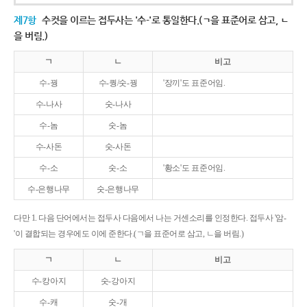
제7항
수컷을 이르는 접두사는 '수-'로 통일한다.(ㄱ을 표준어로 삼고, ㄴ
을 버림.)
ㄱ
ㄴ
비고
수-꿩
수-퀑/숫-꿩
'장끼'도 표준어임.
수-나사
숫-나사
수-놈
숫-놈
수-사돈
숫-사돈
수-소
숫-소
'황소'도 표준어임.
수-은행나무
숫-은행나무
다만 1. 다음 단어에서는 접두사 다음에서 나는 거센소리를 인정한다. 접두사 '암-
'이 결합되는 경우에도 이에 준한다.(ㄱ을 표준어로 삼고, ㄴ을 버림.)
ㄱ
ㄴ
비고
수-캉아지
숫-강아지
수-캐
숫-개