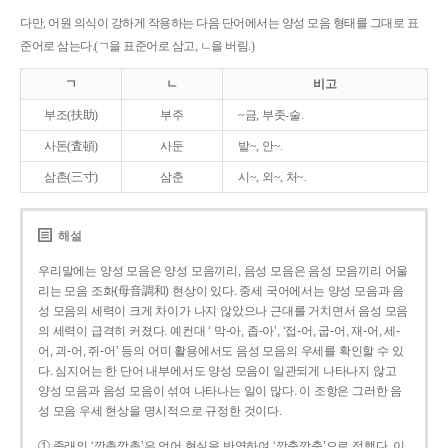
다만, 어원 의식이 강하게 작용하는 다음 단어에서는 양성 모음 형태를 그대로 표
준어로 삼는다.(ㄱ을 표준어로 삼고, ㄴ을 버림.)
ㄱ
ㄴ
비고
부조(扶助)
부주
~금, 부좃-술.
사돈(査頓)
사둔
밭~, 안~.
삼촌(三寸)
삼춘
시~, 외~, 처~.
해설
우리말에는 양성 모음은 양성 모음끼리, 음성 모음은 음성 모음끼리 어울
리는 모음 조화(母音調和) 현상이 있다. 중세 국어에서는 양성 모음과 음
성 모음의 세력이 크게 차이가 나지 않았으나 근대를 거치면서 음성 모음
의 세력이 급격히 커졌다. 예컨대 ‘ 막-아, 좁-아’, ‘접-어, 굽-어, 재-어, 세-
어, 괴-어, 쥐-어’ 등의 어미 활용에서도 음성 모음의 우세를 확인할 수 있
다. 심지어는 한 단어 내부에서도 양성 모음이 일관되게 나타나지 않고
양성 모음과 음성 모음이 섞여 나타나는 일이 많다. 이 조항은 그러한 음
성 모음 우세 현상을 명시적으로 규정한 것이다.
① 종래의 ‘깡총깡총’은 언어 현실을 반영하여 ‘깡충깡충’으로 정했다. 이