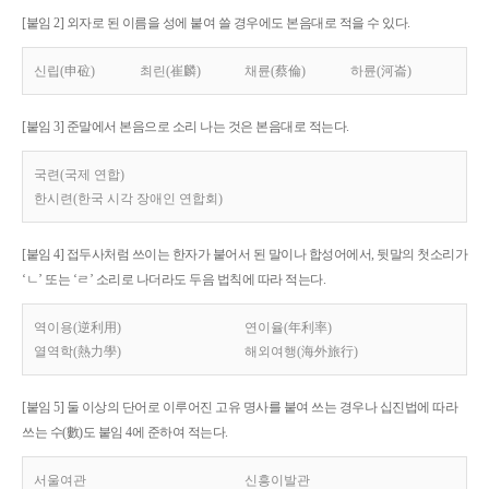
[붙임 2] 외자로 된 이름을 성에 붙여 쓸 경우에도 본음대로 적을 수 있다.
신립(申砬)
최린(崔麟)
채륜(蔡倫)
하륜(河崙)
[붙임 3] 준말에서 본음으로 소리 나는 것은 본음대로 적는다.
국련(국제 연합)
한시련(한국 시각 장애인 연합회)
[붙임 4] 접두사처럼 쓰이는 한자가 붙어서 된 말이나 합성어에서, 뒷말의 첫소리가
‘ㄴ’ 또는 ‘ㄹ’ 소리로 나더라도 두음 법칙에 따라 적는다.
역이용(逆利用)
연이율(年利率)
열역학(熱力學)
해외여행(海外旅行)
[붙임 5] 둘 이상의 단어로 이루어진 고유 명사를 붙여 쓰는 경우나 십진법에 따라
쓰는 수(數)도 붙임 4에 준하여 적는다.
서울여관
신흥이발관