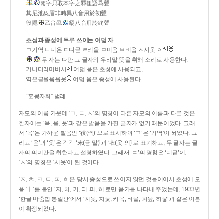
兩字只取本字之釋俚語爲聲
其尼池梨眉非時異八音用於初聲
役隱
乙音邑
凝八音用於終聲
초성과 종성에 두루 쓰이는 여덟 자
ㄱ기역 ㄴ니은 ㄷ디귿 ㄹ리을 ㅁ미음 ㅂ비읍 ㅅ시옷 ㆁ
두 자는 다만 그 글자의 우리말 뜻을 취해 소리로 사용한다.
기니디리미비시
여덟 음은 초성에 사용되고,
역은귿을음읍옷
여덟 음은 종성에 사용된다.
“훈몽자회” 범례
자모의 이름 가운데 ‘ㄱ, ㄷ, ㅅ’의 명칭이 다른 자모의 이름과 다른 것은
한자에는 ‘윽, 읃, 읏’과 같은 발음을 가진 글자가 없기 때문이었다. 그래
서 ‘윽’은 가까운 발음인 ‘役(역)’으로 표시하여 ‘ㄱ’은 ‘기역’이 되었다. 그
리고 ‘읃’과 ‘읏’은 각각 ‘末(귿 말)’과 ‘衣(옷 의)’로 표기하고, 두 글자는 글
자의 의미만을 취한다고 설명하였다. 그래서 ‘ㄷ’의 명칭은 ‘디귿’이,
‘ㅅ’의 명칭은 ‘시옷’이 된 것이다.
‘ㅈ, ㅊ, ㅋ, ㅌ, ㅍ, ㅎ’은 당시 종성으로 쓰이지 않던 것들이어서 초성에 모
음 ‘ㅣ’를 붙인 ‘지, 치, 키, 티, 피, 히’로만 음가를 나타내 주었는데, 1933년
‘한글 마춤법 통일안’에서 ‘지읒, 치읓, 키읔, 티읕, 피읖, 히읗’과 같은 이름
이 확정되었다.