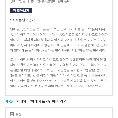
생이’, ‘밥을’과 같이 언제나 앞말에 붙여 쓴다.
더 알아보기
조사는 단어인가?
단어는 독립적으로 쓰이는 말의 최소 단위이다. 예를 들어 ‘먹는다’에서
동사의 어간 ‘먹-­’이나 어미 ‘­-는다’는 독립적으로 쓰이지 못하므로 단어가
아니다. 그래서 동사나 형용사의 어간과 여기에 결합하는 어미는 단어가
아니다. 동사의 어간이나 형용사의 어간은 어미와 서로 결합해야만 단어
가 된다. 예를 들어 ‘먹-’, ‘-는다’는 단어가 아니지만 ‘먹는다’는 단어이다.
조사는 어미와 마찬가지로 단독으로 쓰이지 못할뿐더러 체언 뒤에 연결
되어 실현된다는 점에서 일반적인 단어와는 차이가 있다. 그렇지만 조사
는 결합한 체언과 분리해도 체언이 자립성을 유지한다. ‘밥을’을 ‘밥’과
‘을’로 분리해도 ‘밥’은 여전히 자립적이다. 이러한 점은 동사나 형용사의
어간과 어미를 분리하면 어간과 어미가 모두 자립성을 잃는 것과 다른 점
이다. 이러한 이유로 조사는 어미보다는 단어에 가깝다고 할 수 있다.
제3항
외래어는 ‘외래어 표기법’에 따라 적는다.
해설