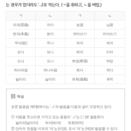
는 경우가 있더라도 ‘ㅢ’로 적는다. (ㄱ을 취하고, ㄴ을 버림.)
ㄱ
ㄴ
ㄱ
ㄴ
의의(意義)
의이
닁큼
닝큼
본의(本義)
본이
띄어쓰기
띠어쓰기
무늬[紋]
무니
씌어
씨어
보늬
보니
틔어
티어
오늬
오니
희망(希望)
히망
하늬바람
하니바람
희다
히다
늴리리
닐리리
유희(遊戱)
유히
해설
표준 발음법 제5항에서는 ‘ㅢ’의 발음을 다음과 같이 규정하고 있다.
① 자음을 첫소리로 가지고 있는 음절의 ‘ㅢ’는 [ㅣ]로 발음한다.
늴리리[닐리리]
씌어[씨어]
유희[유히]
② 단어의 첫음절 이외의 ‘의’는 [이]로, 조사 ‘의’는 [에]로 발음할 수 있다.