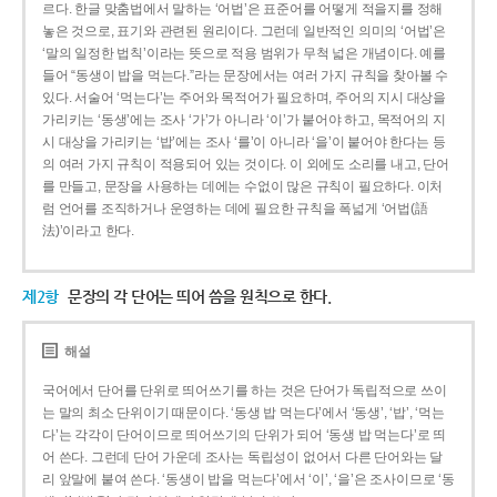
르다. 한글 맞춤법에서 말하는 ‘어법’은 표준어를 어떻게 적을지를 정해
놓은 것으로, 표기와 관련된 원리이다. 그런데 일반적인 의미의 ‘어법’은
‘말의 일정한 법칙’이라는 뜻으로 적용 범위가 무척 넓은 개념이다. 예를
들어 “동생이 밥을 먹는다.”라는 문장에서는 여러 가지 규칙을 찾아볼 수
있다. 서술어 ‘먹는다’는 주어와 목적어가 필요하며, 주어의 지시 대상을
가리키는 ‘동생’에는 조사 ‘가’가 아니라 ‘이’가 붙어야 하고, 목적어의 지
시 대상을 가리키는 ‘밥’에는 조사 ‘를’이 아니라 ‘을’이 붙어야 한다는 등
의 여러 가지 규칙이 적용되어 있는 것이다. 이 외에도 소리를 내고, 단어
를 만들고, 문장을 사용하는 데에는 수없이 많은 규칙이 필요하다. 이처
럼 언어를 조직하거나 운영하는 데에 필요한 규칙을 폭넓게 ‘어법(語
法)’이라고 한다.
제2항
문장의 각 단어는 띄어 씀을 원칙으로 한다.
해설
국어에서 단어를 단위로 띄어쓰기를 하는 것은 단어가 독립적으로 쓰이
는 말의 최소 단위이기 때문이다. ‘동생 밥 먹는다’에서 ‘동생’, ‘밥’, ‘먹는
다’는 각각이 단어이므로 띄어쓰기의 단위가 되어 ‘동생 밥 먹는다’로 띄
어 쓴다. 그런데 단어 가운데 조사는 독립성이 없어서 다른 단어와는 달
리 앞말에 붙여 쓴다. ‘동생이 밥을 먹는다’에서 ‘이’, ‘을’은 조사이므로 ‘동