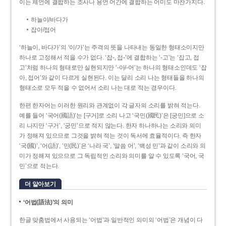
이는 체언에 결합하는 조사나 용언 어간에 결합하는 어미도 마찬가지다.
하늘이/바다가
잡아/접어
‘하늘이, 바다가’의 ‘이/가’는 주격의 뜻을 나타내는 동일한 형태소이지만
하나로 고정해서 적을 수가 없다. ‘잡-, 접-’에 결합하는 ‘-고’는 ‘잡고, 접
고’처럼 하나의 형태로만 실현되지만 ‘-아/-어’는 하나의 형태소인데도 ‘잡
아, 접어’와 같이 다르게 실현된다. 이는 달리 소리 나는 형태들을 하나의
형태소로 모두 적을 수 없어서 소리 나는 대로 적는 경우이다.
한편 한자어는 이러한 원리와 관계없이 각 글자의 소리를 밝혀 적는다.
예를 들어 ‘국어(國語)’는 [구거]로 소리 나고 ‘국민(國民)’은 [궁민]으로 소
리 나지만 ‘구거’, ‘궁민’으로 적지 않는다. 한자 하나하나는 소리와 의미
가 정해져 있으므로 그것을 밝혀 적는 것이 독서에 효율적이다. 즉 한자
‘국(國)’, ‘어(語)’, ‘민(民)’은 ‘나라 국’, ‘말씀 어’, ‘백성 민’과 같이 소리와 의
미가 정해져 있으므로 그 독립적인 소리와 의미를 알 수 있도록 ‘국어, 국
민’으로 적는다.
더 알아보기
‘어법(語法)’의 의미
한글 맞춤법에서 사용되는 ‘어법’과 일반적인 의미의 ‘어법’은 개념이 다