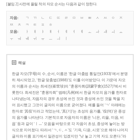
[붙임 2] 사전에 올릴 적의 자모 순서는 다음과 같이 정한다.
자음:
ㄱ
ㄲ
ㄴ
ㄷ
ㄸ
ㄹ
ㅁ
ㅂ
ㅃ
ㅅ
ㅆ
ㅇ
ㅈ
ㅉ
ㅊ
ㅋ
ㅌ
ㅍ
ㅎ
모음:
ㅏ
ㅐ
ㅑ
ㅒ
ㅓ
ㅔ
ㅕ
ㅖ
ㅗ
ㅘ
ㅙ
ㅚ
ㅛ
ㅜ
ㅝ
ㅞ
ㅟ
ㅠ
ㅡ
ㅢ
ㅣ
해설
한글 자모(字母)의 수, 순서, 이름은 ‘한글 마춤법 통일안(1933)’에서 분명
히 제시되었고, ‘한글 맞춤법(1988)’도 이를 이어받았다. 이 가운데 자모
의 이름과 순서는 최세진(崔世珍)의 “훈몽자회(訓蒙字會)(1527)”에서 비
롯한다. 최세진은 “훈몽자회” 범례(凡例)에서 한글 자모의 음가를 한자로
나타냈는데, 자음자의 경우 초성에 쓰인 것과 종성에 쓰인 것을 짝을 지
어 표시했고 그것이 글자의 이름으로 굳어졌다. 예를 들어 ‘ㄱ’ 아래에는
한자로 ‘其役’이라고 적었는데, ‘其(기)’는 초성의 음가를, ‘役(역)’은 종성
의 음가를 나타낸다. 기본적으로 자음자의 이름은 ‘니은, 리을, 미음, 비
읍’ 등과 같이 ‘ㅣㅡ’ 모음을 바탕으로 각 자음이 초성, 종성에 놓이는 방
식으로 지어졌다. 따라서 ‘ㄱ, ㄷ, ㅅ’도 ‘기윽, 디읃, 시읏’으로 해야 나머지
글자와 이름 표기에서 일관성이 있겠지만 “낫 놓고 기역 자도 모른다.”라