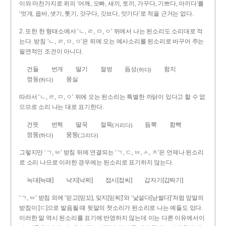
이와 마찬가지로 위의 ‘어깨, 오빠, 새끼, 토끼, 가꾸다, 기쁘다, 아끼다’를
‘엇개, 옵바, 샛기, 톳기, 갓구다, 깃브다, 앗기다’로 적을 근거는 없다.
2. 또한 한 형태소에서 ‘ㄴ, ㄹ, ㅁ, ㅇ’ 뒤에서 나는 된소리도 소리대로 적
는다. 받침 ‘ㄴ, ㄹ, ㅁ, ㅇ’은 뒤에 오는 예사소리를 된소리로 바꾸어 주는
필연적인 조건이 아니다.
건들
번개
딸기
절벙
듬성
함지
(하다)
껑둥
뭉실
(하다)
따라서 ‘ㄴ, ㄹ, ㅁ, ㅇ’ 뒤에 오는 된소리는 특별한 까닭이 있다고 할 수 없
으므로 소리 나는 대로 표기한다.
건뜻
번쩍
딸꾹
절뚝
듬뿍
함빡
(거리다)
껑뚱
뭉뚱
(하다)
(그리다)
그렇지만 ‘ㄱ, ㅂ’ 받침 뒤에 연결되는 ‘ㄱ, ㄷ, ㅂ, ㅅ, ㅈ’은 언제나 된소리
로 소리 나므로 이러한 경우에는 된소리로 표기하지 않는다.
늑대[늑때]
낙지[낙찌]
접시[접씨]
갑자기[갑짜기]
‘ㄱ, ㅂ’ 받침 외에 ‘믿고[믿꼬], 잊지[읻찌]’와 ‘낯설다[낟썰다]’처럼 앞말의
받침이 [ㄷ]으로 발음될 때 뒷말의 첫소리가 된소리로 나는 예들도 있다.
이러한 말 역시 된소리를 표기에 반영하지 않는데 이는 다른 이유에서이