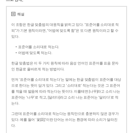
해설
이 조항은 한글 맞춤법의 대원칙을 밝히고 있다. “표준어를 소리대로 적
되”가 기본 원칙이라면, “어법에 맞도록 함”은 또 다른 원칙이라고 할 수
있다.
표준어를 소리대로 적는다.
어법에 맞도록 적는다.
한글 맞춤법은 이 두 가지 원칙에 따라 음성 언어인 표준어를 표음 문자
인 한글로 올바르게 적는 방법이다.
먼저 ‘표준어를 소리대로 적는다’는 말에는 한글 맞춤법이 표준어를 대상
으로 한다는 뜻이 담겨 있다. 그리고 ‘소리대로’ 적는다는 것은 그 표준어
를 적을 때 발음에 따라 적는다는 뜻이다. 이를테면 [나무]라고 소리 나는
표준어는 ‘나무’로 적고, [달리다]라고 소리 나는 표준어는 ‘달리다’로 적
는다.
그런데 표준어를 소리대로 적는다는 원칙만으로 충분하지 않은 경우가
있다. 예를 들어 ‘꽃[花]’이란 단어는 쓰이는 환경에 따라 소리가 달라진
다.