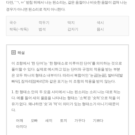
다만, ‘ㄱ, ㅂ’ 받침 뒤에서 나는 된소리는, 같은 음절이나 비슷한 음절이 겹쳐 나는
경우가 아니면 된소리로 적지 아니한다.
국수
깍두기
딱지
색시
싹둑(~싹둑)
법석
갑자기
몹시
해설
이 조항에서 ‘한 단어’는 ‘한 형태소로 이루어진 단어’를 의미하는 것으로
풀이할 수 있다. 실제로 예시하고 있는 단어와 규정의 적용을 받는 부분
은 모두 하나의 형태소 내부이다. 따라서 복합어인 ‘눈곱[눈꼽], 발바닥[발
빠닥], 잠자리[잠짜리]’와 같은 표기는 이 조항의 적용을 받지 않는다.
1. 한 형태소 안의 두 모음 사이에서 나는 된소리는 소리 나는 대로 적는
다. 예를 들어 새의 울음을 나타내는 형태소 ‘소쩍’은 ‘솟적’으로 적을 이
유가 없다. 왜냐하면 ‘솟’과 ‘적’이 의미가 있는 형태소가 아니기 때문이
다.
어깨
오빠
새끼
토끼
가꾸다
기쁘다
아끼다