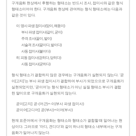
구개음화 현상에서 후행하는 형태소는 반드시 조사, 접미사와 같은 형식
형태소이어야 한다. 구개음화 현상에 관여하는 형식 형태소에는 다음과
같은 것이 있다.
이: 명사 파생 접미사(맏이, 해돋이)
부사 파생 접미사(같이, 굳이)
주격 조사(끝이, 밭이)
서술격 조사(끝이다, 밭이다)
사동 접미사(붙이다)
히: 피동 접미사(걷히다, 닫히다)
사동 접미사(굳히다)
형식 형태소가 결합하지 않은 경우에는 구개음화가 실현되지 않는다. ‘곧
이[고지]’는 부사 파생 접미사가 결합하여 부사가 되었으므로 구개음화가
실현되었지만, ‘곧이어’는 형식 형태소가 아닌 실질 형태소 부사가 결합
한 말이므로 구개음화가 실현되지 않는다.
곧이[고지]: 곧-­(어근)+­-이(부사 파생 접미사)
곧이어[고디어]: 곧(부사)+이어(부사)
현재 표준어에서 구개음화는 형태소와 형태소가 결합할 때 일어나는 현
상이다. 그러므로 ‘마디, 견디다’와 같이 하나의 형태소 내부에서는 구개
음화가 일어나지 않는다.