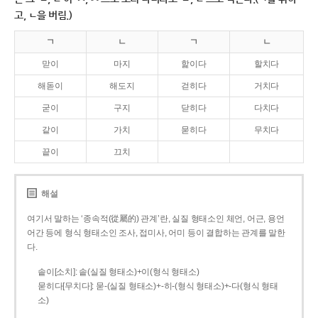
고, ㄴ을 버림.)
ㄱ
ㄴ
ㄱ
ㄴ
맏이
마지
핥이다
할치다
해돋이
해도지
걷히다
거치다
굳이
구지
닫히다
다치다
같이
가치
묻히다
무치다
끝이
끄치
해설
여기서 말하는 ‘종속적(從屬的) 관계’란, 실질 형태소인 체언, 어근, 용언
어간 등에 형식 형태소인 조사, 접미사, 어미 등이 결합하는 관계를 말한
다.
솥이[소치]: 솥(실질 형태소)+이(형식 형태소)
묻히다[무치다]: 묻­-(실질 형태소)+­-히­-(형식 형태소)+-다(형식 형태
소)