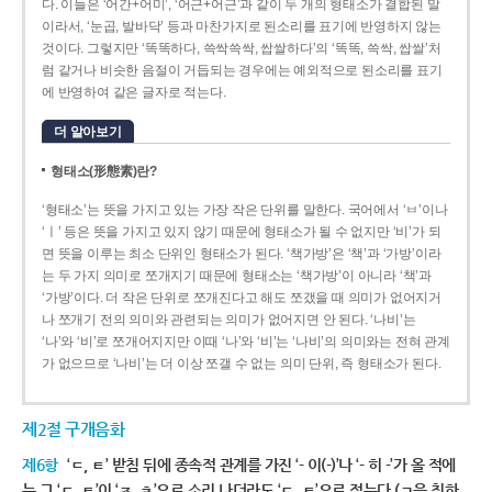
다. 이들은 ‘어간+어미’, ‘어근+어근’과 같이 두 개의 형태소가 결합된 말
이라서, ‘눈곱, 발바닥’ 등과 마찬가지로 된소리를 표기에 반영하지 않는
것이다. 그렇지만 ‘똑똑하다, 쓱싹쓱싹, 쌉쌀하다’의 ‘똑똑, 쓱싹, 쌉쌀’처
럼 같거나 비슷한 음절이 거듭되는 경우에는 예외적으로 된소리를 표기
에 반영하여 같은 글자로 적는다.
더 알아보기
형태소(形態素)란?
‘형태소’는 뜻을 가지고 있는 가장 작은 단위를 말한다. 국어에서 ‘ㅂ’이나
‘ㅣ’ 등은 뜻을 가지고 있지 않기 때문에 형태소가 될 수 없지만 ‘비’가 되
면 뜻을 이루는 최소 단위인 형태소가 된다. ‘책가방’은 ‘책’과 ‘가방’이라
는 두 가지 의미로 쪼개지기 때문에 형태소는 ‘책가방’이 아니라 ‘책’과
‘가방’이다. 더 작은 단위로 쪼개진다고 해도 쪼갰을 때 의미가 없어지거
나 쪼개기 전의 의미와 관련되는 의미가 없어지면 안 된다. ‘나비’는
‘나’와 ‘비’로 쪼개어지지만 이때 ‘나’와 ‘비’는 ‘나비’의 의미와는 전혀 관계
가 없으므로 ‘나비’는 더 이상 쪼갤 수 없는 의미 단위, 즉 형태소가 된다.
제2절 구개음화
제6항
‘ㄷ, ㅌ’ 받침 뒤에 종속적 관계를 가진 ‘- 이(-)’나 ‘- 히 -’가 올 적에
는 그 ‘ㄷ, ㅌ’이 ‘ㅈ, ㅊ’으로 소리 나더라도 ‘ㄷ, ㅌ’으로 적는다.(ㄱ을 취하