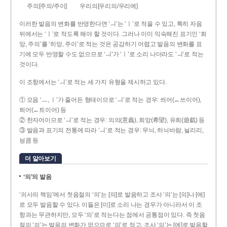
주의[주의/주이]
우리의[우리의/우리에]
이러한 발음의 변화를 반영한다면 ‘ㅢ’는 ‘ㅣ’로 적을 수 있고, 특히 자음
뒤에서는 ‘ㅣ’로 적도록 해야 할 것이다. 그러나 이미 익숙해진 표기인 ‘희
망, 주의’를 ‘히망, 주이’로 적는 것은 공감하기 어렵고 발음의 변화를 표
기에 모두 반영할 수도 없으므로 ‘ㅢ’가 ‘ㅣ’로 소리 나더라도 ‘ㅢ’로 적는
것이다.
이 조항에서는 ‘ㅢ’로 적는 세 가지 유형을 제시하고 있다.
① 모음 ‘ㅡ, ㅣ’가 줄어든 형태이므로 ‘ㅢ’로 적는 경우: 씌어(←쓰이어),
틔어(←트이어) 등
② 한자어이므로 ‘ㅢ’로 적는 경우: 의의(意義), 희망(希望), 유희(遊戱) 등
③ 발음과 표기의 전통에 따라 ‘ㅢ’로 적는 경우: 무늬, 하늬바람, 늴리리,
닁큼 등
더 알아보기
‘의’의 발음
‘의사의 책임’에서 첫음절의 ‘의’는 [의]로 발음하고 조사 ‘의’는 [의]나 [에]
로 모두 발음할 수 있다. 이들은 [이]로 소리 나는 경우가 아니라서 이 조
항과는 무관하지만, 모두 ‘의’로 적는다는 점에서 공통점이 있다. 즉 첫음
절의 ‘의’는 발음의 변화가 없으므로 ‘의’로 적고, 조사 ‘의’는 [에]로 발음할