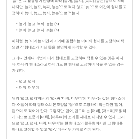
‘늙-’은 그 활용형이 환경에 따라 [늘거], [늘꼬], [늑찌], [능는] 등으로 소리
나지만 ‘늘거, 늘꼬, 늑찌, 능는’으로 적지 않고 ‘늙-’으로 어간의 형태를 고
정하여 ‘늙어, 늙고, 늙지, 늙는’으로 적는다.
늘거, 늘꼬, 늑찌, 능는 (×)
늙어, 늙고, 늙지, 늙는 (○)
이처럼 ‘늙-­’이라는 어간과 거기에 결합하는 어미의 형태를 고정하여 적
으면 각 형태소가 지닌 뜻을 분명하게 파악할 수 있다.
그러나 언제나 어법에 따라 형태소를 고정하여 적을 수 있는 것은 아니
다. 하나의 형태소라고 하더라도 한 형태로 고정하여 적을 수 없는 경우
가 있다.
덥고, 덥지
더워, 더우며
위의 ‘덥고, 덥지’에서의 ‘덥-­’과 ‘더워, 더우며’의 ‘더우-­’는 같은 형태소이
다. 어법에 따라 형태소의 본모양을 ‘덥-­’으로 고정하여 적는다면 ‘덥어,
덥으며’로 적어야 한다. 그렇지만 ‘덥어, 덥으며’는 [더버], [더브며]로 읽히
게 되므로 표준어 [더워], [더우며]의 소리를 제대로 나타낼 수 없다. 그러
므로 ‘덥고, 덥지, 더워, 더우며’는 한 형태소의 활용형이지만 그 형태를
하나로 고정할 수 없고 ‘덥-’, ‘더우-’ 두 가지로 적게 된다.