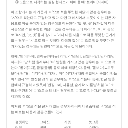
③ 모음으로 시작하는 실질 형태소가 뒤에 올 때: 젖어미[저더미]
이 조항에서는 이 가운데 ‘ㄷ’으로 적을 뚜렷한 까닭이 없는 경우에는
‘ㅅ’으로 적는다고 규정하고 있다. 다만 그 예시에서 보듯이 이는 다른 자
음으로 적을 근거가 없는 경우에도 적용된다. ‘밭, 빚, 꽃’ 등과 같이 다른
자음으로 적을 뚜렷한 까닭이 있는 경우에는 그에 따라 ‘ㅌ, ㅈ, ㅊ’ 등으
로 적지만, ‘낫, 빗’ 등과 같이 ‘ㄷ’이나 다른 자음으로 적을 뚜렷한 근거가
없는 경우는 ‘ㅅ’으로 적는 것이다. 다음과 같이 ‘ㄷ’으로 적을 뚜렷한 근
거가 있는 경우에는 당연히 ‘ㄷ’으로 적는 것이 원칙이다.
첫째, ‘맏이[마지], 맏아들[마다들]’의 ‘맏-’, ‘낟[낟ː], 낟알[나ː달], 낟가리[낟ː
까리]’의 ‘낟’처럼 원래부터 ‘ㄷ’ 받침을 가지고 있는 경우에는 ‘ㄷ’으로 적
는다. ‘곧이[고지], 곧장[곧짱]’ 등도 이에 해당한다. 둘째, ‘돋보다(←도두
보다), 딛다(←디디다), 얻다가(←어디에다가)’처럼 본말에서 준말이 만들
어지면서 ‘ㄷ’ 받침을 갖게 된 경우에도 ‘ㄷ’으로 적는다. 셋째, 한글 맞춤
법에서 규정하고 있듯이 ‘반짇고리, 사흗날, 숟가락, 이튿날’처럼 ‘ㄹ’ 소
리와 연관되어 ‘ㄷ’으로 소리 나는 경우에도 ‘ㄷ’으로 적는다.(한글 맞춤법
제29항 참조)
이처럼 ‘ㄷ’으로 적을 근거가 있는 경우가 아니어서 관습대로 ‘ㅅ’으로 적
는 예로는 다음과 같은 것들이 있다.
걸핏하면
그까짓
기껏
놋그릇
덧셈
빗장
삿대
숫접다