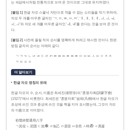
는 속담에서처럼 전통적으로 쓰여 온 것이므로 그대로 유지하였다.
[붙임 1]
한글 자모 스물넉 자만으로 적을 수 없는 소리들을 적기 위하여,
자모 두 개를 어우른 글자인 ‘ㄲ, ㄸ, ㅃ, ㅆ, ㅉ’, ‘ㅐ, ㅒ, ㅔ, ㅖ, ㅘ, ㅚ, ㅝ,
ㅟ, ㅢ’와 자모 세 개를 어우른 글자인 ‘ㅙ, ㅞ’를 쓴다는 것을 보여 준 것이
다.
[붙임 2]
사전에 올릴 적의 순서를 명확하게 하려고 제시한 것이다. 한편
받침 글자의 순서는 아래와 같다.
ㄱ ㄲ ㄳ ㄴ ㄵ ㄶ ㄷ ㄹ ㄺ ㄻ ㄼ ㄽ ㄾ ㄿ ㅀ ㅁ ㅂ ㅄ ㅅ ㅆ ㅇ ㅈ ㅊ
ㅋ ㅌ ㅍ ㅎ
더 알아보기
한글 자모 명칭의 유래
한글 자모의 수, 순서, 이름은 최세진(崔世珍)의 “훈몽자회(訓蒙字會)
(1527)”에서 비롯한다. 최세진은 “훈몽자회” 범례(凡例)에서 한글 자모가
초성에 쓰인 것과 종성에 쓰인 것을 짝을 지어 표시했는데, 그것이 자모
의 이름으로 이어졌다.
初聲終聲通用八字
ㄱ其役 ㄴ尼隱 ㄷ池
ㄹ梨乙 ㅁ眉音 ㅂ非邑 ㅅ時
ㆁ異凝