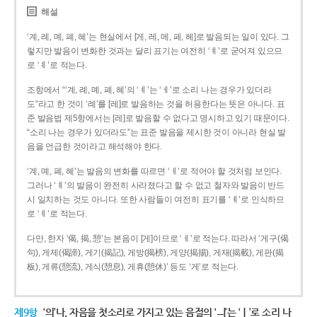
해설
‘계, 례, 몌, 폐, 혜’는 현실에서 [게, 레, 메, 페, 헤]로 발음되는 일이 있다. 그
렇지만 발음이 변화한 것과는 달리 표기는 여전히 ‘ㅖ’로 굳어져 있으므
로 ‘ㅖ’로 적는다.
조항에서 “‘계, 례, 몌, 폐, 혜’의 ‘ㅖ’는 ‘ㅔ’로 소리 나는 경우가 있더라
도”라고 한 것이 ‘례’를 [레]로 발음하는 것을 허용한다는 뜻은 아니다. 표
준 발음법 제5항에서는 [레]로 발음할 수 없다고 명시하고 있기 때문이다.
“소리 나는 경우가 있더라도”는 표준 발음을 제시한 것이 아니라 현실 발
음을 언급한 것이라고 해석해야 한다.
‘계, 몌, 폐, 혜’는 발음의 변화를 따르면 ‘ㅔ’로 적어야 할 것처럼 보인다.
그러나 ‘ㅖ’의 발음이 완전히 사라졌다고 할 수 없고 철자와 발음이 반드
시 일치하는 것도 아니다. 또한 사람들이 여전히 표기를 ‘ㅖ’로 인식하므
로 ‘ㅖ’로 적는다.
다만, 한자 ‘偈, 揭, 憩’는 본음이 [게]이므로 ‘ㅔ’로 적는다. 따라서 ‘게구(偈
句), 게제(偈諦), 게기(揭記), 게방(揭榜), 게양(揭揚), 게재(揭載), 게판(揭
板), 게류(憩流), 게식(憩息), 게휴(憩休)’ 등도 ‘게’로 적는다.
제9항
‘의’나, 자음을 첫소리로 가지고 있는 음절의 ‘ㅢ’는 ‘ㅣ’로 소리 나