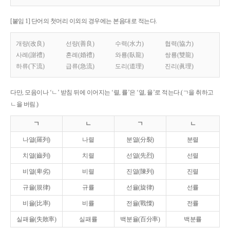
[붙임 1] 단어의 첫머리 이외의 경우에는 본음대로 적는다.
개량(改良)
선량(善良)
수력(水力)
협력(協力)
사례(謝禮)
혼례(婚禮)
와룡(臥龍)
쌍룡(雙龍)
하류(下流)
급류(急流)
도리(道理)
진리(眞理)
다만, 모음이나 ‘ㄴ’ 받침 뒤에 이어지는 ‘렬, 률’은 ‘열, 율’로 적는다.(ㄱ을 취하고
ㄴ을 버림.)
ㄱ
ㄴ
ㄱ
ㄴ
나열(羅列)
나렬
분열(分裂)
분렬
치열(齒列)
치렬
선열(先烈)
선렬
비열(卑劣)
비렬
진열(陳列)
진렬
규율(規律)
규률
선율(旋律)
선률
비율(比率)
비률
전율(戰慄)
전률
실패율(失敗率)
실패률
백분율(百分率)
백분률