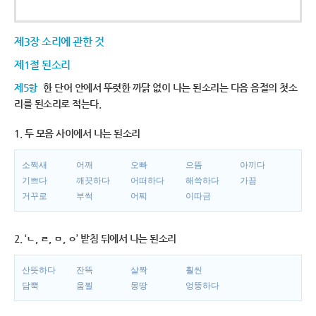
제3장 소리에 관한 것
제1절 된소리
제5항
한 단어 안에서 뚜렷한 까닭 없이 나는 된소리는 다음 음절의 첫소
리를 된소리로 적는다.
1. 두 모음 사이에서 나는 된소리
소쩍새
어깨
오빠
으뜸
아끼다
기쁘다
깨끗하다
어떠하다
해쓱하다
가끔
거꾸로
부썩
어찌
이따금
2. ‘ㄴ, ㄹ, ㅁ, ㅇ’ 받침 뒤에서 나는 된소리
산뜻하다
잔뜩
살짝
훨씬
담뿍
움찔
몽땅
엉뚱하다