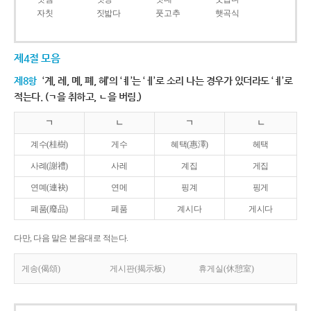
자칫
짓밟다
풋고추
햇곡식
제4절 모음
제8항
‘계, 례, 몌, 폐, 혜’의 ‘ㅖ’는 ‘ㅔ’로 소리 나는 경우가 있더라도 ‘ㅖ’로
적는다. (ㄱ을 취하고, ㄴ을 버림.)
ㄱ
ㄴ
ㄱ
ㄴ
계수(桂樹)
게수
혜택(惠澤)
헤택
사례(謝禮)
사레
계집
게집
연몌(連袂)
연메
핑계
핑게
폐품(廢品)
페품
계시다
게시다
다만, 다음 말은 본음대로 적는다.
게송(偈頌)
게시판(揭示板)
휴게실(休憩室)