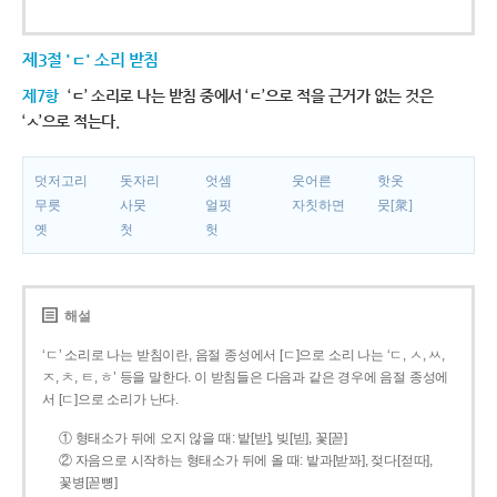
제3절 'ㄷ' 소리 받침
제7항
‘ㄷ’ 소리로 나는 받침 중에서 ‘ㄷ’으로 적을 근거가 없는 것은
‘ㅅ’으로 적는다.
덧저고리
돗자리
엇셈
웃어른
핫옷
무릇
사뭇
얼핏
자칫하면
뭇[衆]
옛
첫
헛
해설
‘ㄷ’ 소리로 나는 받침이란, 음절 종성에서 [ㄷ]으로 소리 나는 ‘ㄷ, ㅅ, ㅆ,
ㅈ, ㅊ, ㅌ, ㅎ’ 등을 말한다. 이 받침들은 다음과 같은 경우에 음절 종성에
서 [ㄷ]으로 소리가 난다.
① 형태소가 뒤에 오지 않을 때: 밭[받], 빚[빋], 꽃[꼳]
② 자음으로 시작하는 형태소가 뒤에 올 때: 밭과[받꽈], 젖다[젇따],
꽃병[꼳뼝]