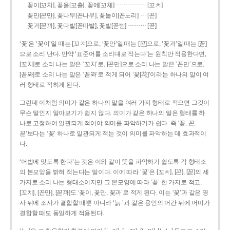
……………
꽃이[꼬치], 꽃을[꼬츨], 꽃에[꼬체]
[꼬ㅊ]
…
꽃만[꼰만], 꽃나무[꼰나무], 꽃놀이[꼰노리]
[꼰]
………
꽃과[꼳꽈], 꽃다발[꼳따발], 꽃밭[꼳빧]
[꼳]
‘꽃’은 ‘꽃이’일 때는 [꼬ㅊ]으로, ‘꽃만’일 때는 [꼰]으로, ‘꽃과’일 때는 [꼳]
으로 소리 난다. 만약 ‘표준어를 소리대로 적는다’는 원칙만 적용한다면,
[꼬치]로 소리 나는 말은 ‘꼬치’로, [꼰만]으로 소리 나는 말은 ‘꼰만’으로,
[꼳꽈]로 소리 나는 말은 ‘꼳꽈’로 적게 되어 ‘꽃[花]’이라는 하나의 말이 여
러 형태로 적히게 된다.
그런데 이처럼 의미가 같은 하나의 말을 여러 가지 형태로 적으면 그것이
무슨 말인지 알아보기가 쉽지 않다. 의미가 같은 하나의 말은 형태를 하
나로 고정하여 일관되게 적어야 의미를 파악하기가 쉽다. 즉 ‘꽃, 꼰,
꼳’보다는 ‘꽃’ 하나로 일관되게 적는 것이 의미를 파악하는 데 효과적이
다.
‘어법에 맞도록 한다’는 것은 이와 같이 뜻을 파악하기 쉽도록 각 형태소
의 본모양을 밝혀 적는다는 말이다. 이에 따라 ‘꽃’은 [꼬ㅊ], [꼰], [꼳]의 세
가지로 소리 나는 형태소이지만 그 본모양에 따라 ‘꽃’ 한 가지로 적고,
[꼬치], [꼰만], [꼳꽈]도 ‘꽃이, 꽃만, 꽃과’로 적게 된다. 이는 ‘꽃’과 같은 명
사 뒤에 조사가 결합할 때뿐 아니라 ‘늙-’과 같은 용언의 어간 뒤에 어미가
결합할 때도 동일하게 적용된다.