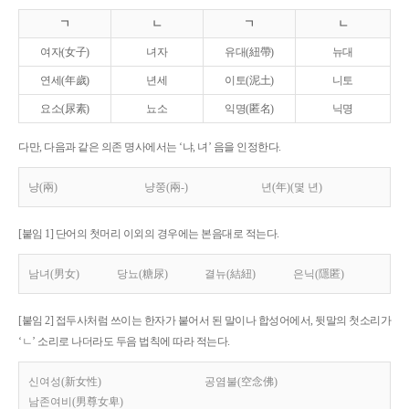
ㄱ
ㄴ
ㄱ
ㄴ
여자(女子)
녀자
유대(紐帶)
뉴대
연세(年歲)
년세
이토(泥土)
니토
요소(尿素)
뇨소
익명(匿名)
닉명
다만, 다음과 같은 의존 명사에서는 ‘냐, 녀’ 음을 인정한다.
냥(兩)
냥쭝(兩-)
년(年)(몇 년)
[붙임 1] 단어의 첫머리 이외의 경우에는 본음대로 적는다.
남녀(男女)
당뇨(糖尿)
결뉴(結紐)
은닉(隱匿)
[붙임 2] 접두사처럼 쓰이는 한자가 붙어서 된 말이나 합성어에서, 뒷말의 첫소리가
‘ㄴ’ 소리로 나더라도 두음 법칙에 따라 적는다.
신여성(新女性)
공염불(空念佛)
남존여비(男尊女卑)