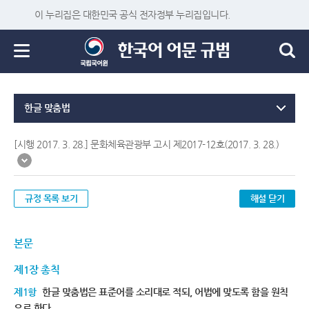
이 누리집은 대한민국 공식 전자정부 누리집입니다.
한글 맞춤법
[시행 2017. 3. 28.] 문화체육관광부 고시 제2017-12호(2017. 3. 28.)
규정 목록 보기
해설 닫기
본문
제1장 총칙
제1항
한글 맞춤법은 표준어를 소리대로 적되, 어법에 맞도록 함을 원칙
으로 한다.