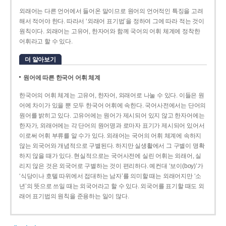
외래어는 다른 언어에서 들어온 말이므로 원어의 언어적인 특징을 고려
해서 적어야 한다. 따라서 ‘외래어 표기법’을 정하여 그에 따라 적는 것이
원칙이다. 외래어는 고유어, 한자어와 함께 국어의 어휘 체계에 정착한
어휘라고 할 수 있다.
더 알아보기
원어에 따른 한국어 어휘 체계
한국어의 어휘 체계는 고유어, 한자어, 외래어로 나눌 수 있다. 이들은 원
어에 차이가 있을 뿐 모두 한국어 어휘에 속한다. 국어사전에서는 단어의
원어를 밝히고 있다. 고유어에는 원어가 제시되어 있지 않고 한자어에는
한자가, 외래어에는 각 단어의 원어명과 로마자 표기가 제시되어 있어서
이로써 어휘 부류를 알 수가 있다. 외래어는 국어의 어휘 체계에 속하지
않는 외국어와 개념적으로 구별된다. 하지만 실생활에서 그 구별이 명확
하지 않을 때가 있다. 현실적으로는 국어사전에 실린 어휘는 외래어, 실
리지 않은 것은 외국어로 구별하는 것이 편리하다. 예컨대 ‘보이(boy)’가
‘식당이나 호텔 따위에서 접대하는 남자’를 의미할 때는 외래어지만 ‘소
년’의 뜻으로 쓰일 때는 외국어라고 할 수 있다. 외국어를 표기할 때도 외
래어 표기법의 원칙을 준용하는 일이 많다.