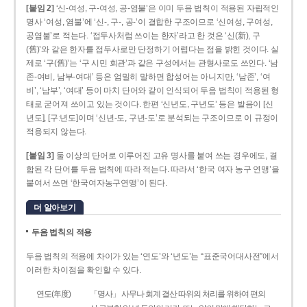
[붙임 2]
‘신-여성, 구-여성, 공-염불’은 이미 두음 법칙이 적용된 자립적인
명사 ‘여성, 염불’에 ‘신-, 구-, 공-’이 결합한 구조이므로 ‘신여성, 구여성,
공염불’로 적는다. ‘접두사처럼 쓰이는 한자’라고 한 것은 ‘신(新), 구
(舊)’와 같은 한자를 접두사로만 단정하기 어렵다는 점을 밝힌 것이다. 실
제로 ‘구(舊)’는 ‘구 시민 회관’과 같은 구성에서는 관형사로도 쓰인다. ‘남
존­-여비, 남부-­여대’ 등은 엄밀히 말하면 합성어는 아니지만, ‘남존’, ‘여
비’, ‘남부’, ‘여대’ 등이 마치 단어와 같이 인식되어 두음 법칙이 적용된 형
태로 굳어져 쓰이고 있는 것이다. 한편 ‘신년도, 구년도’ 등은 발음이 [신
년도], [구ː년도]이며 ‘신년­-도, 구년-­도’로 분석되는 구조이므로 이 규정이
적용되지 않는다.
[붙임 3]
둘 이상의 단어로 이루어진 고유 명사를 붙여 쓰는 경우에도, 결
합된 각 단어를 두음 법칙에 따라 적는다. 따라서 ‘한국 여자 농구 연맹’을
붙여서 쓰면 ‘한국여자농구연맹’이 된다.
더 알아보기
두음 법칙의 적용
두음 법칙의 적용에 차이가 있는 ‘연도’와 ‘년도’는 “표준국어대사전”에서
이러한 차이점을 확인할 수 있다.
연도(年度)
「명사」 사무나 회계 결산 따위의 처리를 위하여 편의