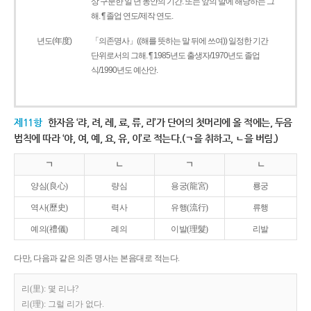
상 구분한 일 년 동안의 기간. 또는 앞의 말에 해당하는 그
해. ¶ 졸업 연도/제작 연도.
년도(年度)
「의존명사」((해를 뜻하는 말 뒤에 쓰여)) 일정한 기간
단위로서의 그해. ¶ 1985년도 출생자/1970년도 졸업
식/1990년도 예산안.
제11항
한자음 ‘랴, 려, 례, 료, 류, 리’가 단어의 첫머리에 올 적에는, 두음
법칙에 따라 ‘야, 여, 예, 요, 유, 이’로 적는다.(ㄱ을 취하고, ㄴ을 버림.)
ㄱ
ㄴ
ㄱ
ㄴ
양심(良心)
량심
용궁(龍宮)
룡궁
역사(歷史)
력사
유행(流行)
류행
예의(禮儀)
례의
이발(理髮)
리발
다만, 다음과 같은 의존 명사는 본음대로 적는다.
리(里): 몇 리냐?
리(理): 그럴 리가 없다.