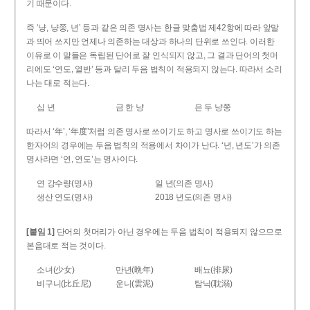
기 때문이다.
즉 ‘냥, 냥쭝, 년’ 등과 같은 의존 명사는 한글 맞춤법 제42항에 따라 앞말
과 띄어 쓰지만 언제나 의존하는 대상과 하나의 단위로 쓰인다. 이러한
이유로 이 말들은 독립된 단어로 잘 인식되지 않고, 그 결과 단어의 첫머
리에도 ‘연도, 열반’ 등과 달리 두음 법칙이 적용되지 않는다. 따라서 소리
나는 대로 적는다.
십 년
금 한 냥
은 두 냥쭝
따라서 ‘年’, ‘年度’처럼 의존 명사로 쓰이기도 하고 명사로 쓰이기도 하는
한자어의 경우에는 두음 법칙의 적용에서 차이가 난다. ‘년, 년도’가 의존
명사라면 ‘연, 연도’는 명사이다.
연 강수량(명사)
일 년(의존 명사)
생산 연도(명사)
2018 년도(의존 명사)
[붙임 1]
단어의 첫머리가 아닌 경우에는 두음 법칙이 적용되지 않으므로
본음대로 적는 것이다.
소녀(少女)
만년(晩年)
배뇨(排尿)
비구니(比丘尼)
운니(雲泥)
탐닉(耽溺)