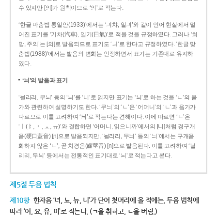
수 있지만 [의]가 원칙이므로 ‘의’로 적는다.
‘한글 마춤법 통일안(1933)’에서는 ‘긔챠, 일긔’와 같이 언어 현실에서 멀
어진 표기를 ‘기차(汽車), 일기(日氣)’로 적을 것을 규정하였다. 그러나 ‘희
망, 주의’는 [의]로 발음되므로 표기도 ‘ㅢ’로 한다고 규정하였다. ‘한글 맞
춤법(1988)’에서는 발음의 변화는 인정하면서 표기는 기존대로 유지하
였다.
‘늬’의 발음과 표기
‘늴리리, 무늬’ 등의 ‘늬’를 ‘니’로 읽지만 표기는 ‘늬’로 하는 것을 ‘ㄴ’의 음
가와 관련하여 설명하기도 한다. ‘무늬’의 ‘ㄴ’은 ‘어머니’의 ‘ㄴ’과 음가가
다르므로 이를 고려하여 ‘늬’로 적는다는 견해이다. 이에 따르면 ‘ㄴ’은
‘ㅣ(ㅑ, ㅕ, ㅛ, ㅠ)’와 결합하면 ‘어머니, 읽으니까’에서의 [니]처럼 경구개
음(硬口蓋音) [ɲ]으로 발음되지만, ‘늴리리, 무늬’ 등의 ‘늬’에서는 구개음
화하지 않은 ‘ㄴ’, 곧 치경음(齒莖音) [n]으로 발음된다. 이를 고려하여 ‘늴
리리, 무늬’ 등에서는 전통적인 표기대로 ‘늬’로 적는다고 본다.
제5절 두음 법칙
제10항
한자음 ‘녀, 뇨, 뉴, 니’가 단어 첫머리에 올 적에는, 두음 법칙에
따라 ‘여, 요, 유, 이’로 적는다. (ㄱ을 취하고, ㄴ을 버림.)