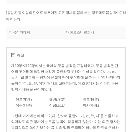
[붙임 3] 둘 이상의 단어로 이루어진 고유 명사를 붙여 쓰는 경우에도 붙임 2에 준하
여 적는다.
한국여자대학
대한요소비료회사
해설
제10항~제12항에서는 국어의 두음 법칙을 규정하였다. 두음 법칙은 단
어의 첫머리에 특정한 소리가 출현하지 못하는 현상을 말한다. ‘녀, 뇨,
뉴, 니’를 포함하는 한자어 음절이 단어 첫머리에 올 때는 ‘ㄴ’이 나타나지
못하여 ‘여, 요, 유, 이’의 형태로 실현되는데, 이 조항에서는 이러한 두음
법칙의 내용을 규정하였다.
연도(年度)
열반(涅槃)
요도(尿道)
이승(尼僧)
이공(泥工)
익사(溺死)
그런데 여기에는 예외가 있다. 한자어 음절이 ‘녀, 뇨, 뉴, 니’를 포함하고
있더라도 의존 명사에는 두음 법칙이 적용되지 않는다. 이는 의존 명사는
독립적으로 쓰이기보다는 그 앞의 말과 연결되어 하나의 단위를 구성하