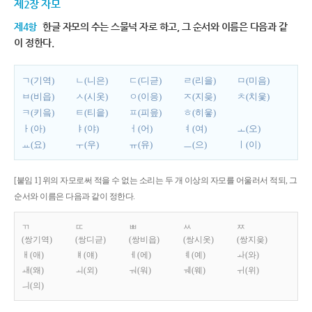
제2장 자모
제4항
한글 자모의 수는 스물넉 자로 하고, 그 순서와 이름은 다음과 같
이 정한다.
ㄱ(기역)
ㄴ(니은)
ㄷ(디귿)
ㄹ(리을)
ㅁ(미음)
ㅂ(비읍)
ㅅ(시옷)
ㅇ(이응)
ㅈ(지읒)
ㅊ(치읓)
ㅋ(키읔)
ㅌ(티읕)
ㅍ(피읖)
ㅎ(히읗)
ㅏ(아)
ㅑ(야)
ㅓ(어)
ㅕ(여)
ㅗ(오)
ㅛ(요)
ㅜ(우)
ㅠ(유)
ㅡ(으)
ㅣ(이)
[붙임 1] 위의 자모로써 적을 수 없는 소리는 두 개 이상의 자모를 어울러서 적되, 그
순서와 이름은 다음과 같이 정한다.
ㄲ
ㄸ
ㅃ
ㅆ
ㅉ
(쌍기역)
(쌍디귿)
(쌍비읍)
(쌍시옷)
(쌍지읒)
ㅐ(애)
ㅒ(얘)
ㅔ(에)
ㅖ(예)
ㅘ(와)
ㅙ(왜)
ㅚ(외)
ㅝ(워)
ㅞ(웨)
ㅟ(위)
ㅢ(의)