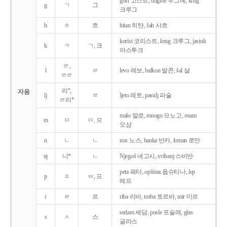
gost 고스트, dugme 두그메, krug
g
ㄱ
그
크루그
h
ㅎ
흐
hitan 히탄, šah 샤흐
korist 코리스트, krug 크루그, jastuk
k
ㅋ
ㄱ, 크
야스투크
ㄹ,
l
ㄹ
levo 레보, balkon 발콘, šal 샬
ㄹㄹ
리*,
자음
lj
ㄹ
ljeto 레토, pasulj 파술
ㄹ리*
malo 말로, mnogo 므노고, osam
m
ㅁ
ㅁ, 므
오삼
n
ㄴ
ㄴ
nos 노스, banka 반카, loman 로만
nj
니*
ㄴ
Njegoš 녜고시, svibanj 스비반
peta 페타, opština 옵슈티나, lep
p
ㅍ
ㅂ, 프
레프
r
ㄹ
르
riba 리바, torba 토르바, mir 미르
sedam 세담, posle 포슬레, glas
s
ㅅ
스
글라스