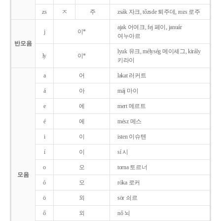
zs
ㅈ
주
zsák 자크, tőzsde 퇴주데, rozs 로주
ajak 어여크, fej 페이, január
j
이*
여누아르
반모음
lyuk 유크, mélység 메이셰그, király
ly
이*
키라이
a
어
lakat 러커트
á
아
máj 마이
e
에
mert 메르트
é
에
mész 메스
i
이
isten 이슈텐
í
이
sí 시
o
오
torna 토르너
모음
ó
오
róka 로커
ö
외
sör 쇠르
ő
외
nő 뇌