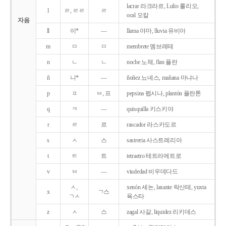
lacrar 라크라르, Lulio 룰리오,
l
ㄹ, ㄹㄹ
ㄹ
ocal 오칼
자음
ll
이*
―
llama 야마, lluvia 유비아
m
ㅁ
ㅁ
membrete 멤브레테
n
ㄴ
ㄴ
noche 노체, flan 플란
ñ
니*
―
ñoñez 뇨녜스, mañana 마냐나
p
ㅍ
ㅂ, 프
pepsina 펩시나, plantón 플란톤
q
ㅋ
―
quisquilla 키스키야
r
ㄹ
르
rascador 라스카도르
s
ㅅ
스
sastreria 사스트레리아
t
ㅌ
트
tetraetro 테트라에트로
v
ㅂ
―
viudedad 비우데다드
ㅅ,
xenón 세논, laxante 락산테, yuxta
x
ㄱ스
ㄱㅅ
육스타
z
ㅅ
스
zagal 사갈, liquidez 리키데스