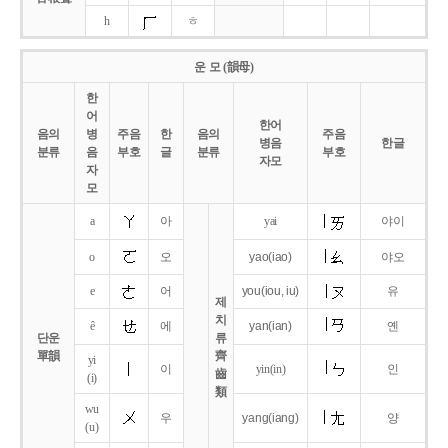
h
ㅎ
운 모 (韻母)
한
어
한어
음의
병
주음
한
음의
주음
병음
한글
분류
음
부호
글
분류
부호
자모
자
모
a
아
yai
야이
o
오
yao
(iao)
야오
e
어
you
(iou,
iu)
유
제
치
ê
에
yan
(ian)
옌
단운
류
單韻
齊
yi
이
yin(in)
인
齒
(i)
類
wu
우
yang
(iang)
양
(u)