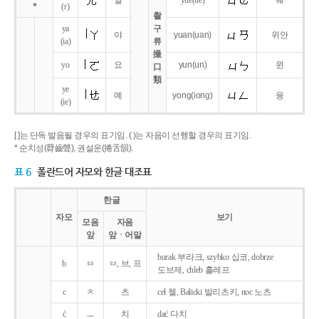
얼
yue
(ue)
웨
*
(r)
촬
ya
구
야
yuan
(uan)
위안
(ia)
류
撮
yo
요
yun
(un)
윈
口
類
ye
예
yong
(iong)
융
(ie)
[ ]는 단독 발음될 경우의 표기임. ( )는 자음이 선행할 경우의 표기임.
* 순치성(脣齒聲), 권설운(捲舌韻).
표 6
폴란드어 자모와 한글 대조표
한글
자모
보기
모음
자음
앞
앞ㆍ어말
burak 부라크, szybko 십코, dobrze
b
ㅂ
ㅂ, 브, 프
도브제, chleb 흘레프
c
ㅊ
츠
cel 첼, Balicki 발리츠키, noc 노츠
ć
ㅡ
치
dać 다치