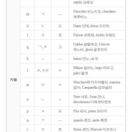
credo 크레도
Pinocchio 피노키오, cherubino
ch
ㅋ
―
케루비노
d
ㄷ
드
Dante 단테, drizza 드리차
f
ㅍ
프
Firenze 피렌체, freddo 프레도
Galileo 갈릴레오, Genova
g
ㄱ, ㅈ
그
제노바, gloria 글로리아
h
―
―
hanno 안노, oh 오
Milano 밀라노, largo 라르고,
l
ㄹ, ㄹㄹ
ㄹ
palco 팔코
자음
Macchiavelli 마키아벨리, mamma
m
ㅁ
ㅁ
맘마, Campanella 캄파넬라
Nero 네로, Anna 안나,
n
ㄴ
ㄴ
divertimento 디베르티멘토
p
ㅍ
프
Pisa 피사, prima 프리마
q
ㅋ
―
quando 콴도, queto 퀘토
r
ㄹ
르
Roma 로마, Marconi 마르코니