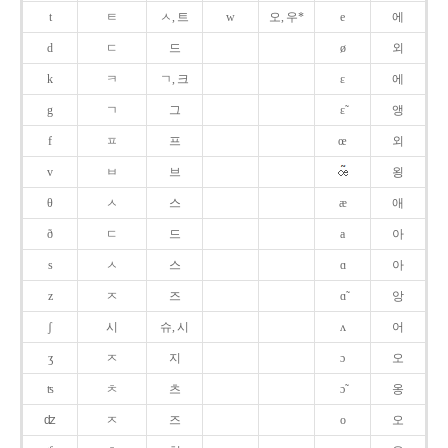
t
ㅌ
ㅅ, 트
w
오, 우*
e
에
d
ㄷ
드
ø
외
k
ㅋ
ㄱ, 크
ɛ
에
g
ㄱ
그
ɛ̃
앵
f
ㅍ
프
œ
외
v
ㅂ
브
욍
θ
ㅅ
스
æ
애
ð
ㄷ
드
a
아
s
ㅅ
스
ɑ
아
z
ㅈ
즈
ɑ̃
앙
ʃ
시
슈, 시
ʌ
어
ʒ
ㅈ
지
ɔ
오
ʦ
ㅊ
츠
ɔ̃
옹
ʣ
ㅈ
즈
o
오