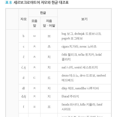
표 8
세르보크로아트어 자모와 한글 대조표
한글
자모
보기
모음
자음
앞
앞ㆍ어말
bog 보그, drobnjak 드로브냐크,
b
ㅂ
브
pogreb 포그레브
c
ㅊ
츠
cigara 치가라, novac 노바츠
čelik 첼리크, točka 토치카, kolač
č
ㅊ
치
콜라치
ć, tj
ㅊ
치
naći 나치, sestrić 세스트리치
desno 데스노, drvo 드르보, medved
d
ㄷ
드
메드베드
dž
ㅈ
지
džep 제프, narudžba 나루지바
đ,dj
ㅈ
지
Ðurađ 주라지
fasada 파사다, kifla 키플라, šaraf
f
ㅍ
프
샤라프