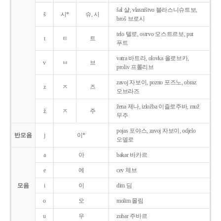
šal 샬, vlasništvo 블라스니슈트보,
š
시*
슈, 시
broš 브로시
telo 텔로, ostrvo 오스트르보, put
t
ㅌ
트
푸트
vatra 바트라, olovka 올로브카,
v
ㅂ
브
proliv 프롤리브
zavoj 자보이, pozno 포즈노, obraz
z
ㅈ
즈
오브라즈
žena 제나, izložba 이즐로주바, muž
ž
ㅈ
주
무주
pojas 포야스, zavoj 자보이, odjelo
반모음
j
이*
오델로
a
아
bakar 바카르
e
에
cev 체브
모음
i
이
dim 딤
o
오
molim 몰림
u
우
zubar 주바르