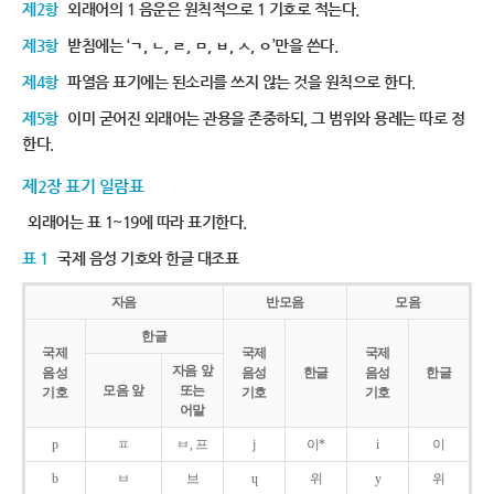
제2항
외래어의 1 음운은 원칙적으로 1 기호로 적는다.
제3항
받침에는 ‘ㄱ, ㄴ, ㄹ, ㅁ, ㅂ, ㅅ, ㅇ’만을 쓴다.
제4항
파열음 표기에는 된소리를 쓰지 않는 것을 원칙으로 한다.
제5항
이미 굳어진 외래어는 관용을 존중하되, 그 범위와 용례는 따로 정
한다.
제2장 표기 일람표
외래어는 표 1~19에 따라 표기한다.
표 1
국제 음성 기호와 한글 대조표
자음
반모음
모음
한글
국제
국제
국제
자음 앞
음성
음성
한글
음성
한글
모음 앞
또는
기호
기호
기호
어말
p
ㅍ
ㅂ, 프
j
이*
i
이
b
ㅂ
브
ɥ
위
y
위