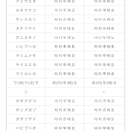
ア イ ウ エ オ
아 이 우 에 오
아 이 우 에 오
カ キ ク ケ コ
가 기 구 게 고
카 키 쿠 케 코
サ シ ス セ ソ
사 시 스 세 소
사 시 스 세 소
タ チ ツ テ ト
다 지 쓰 데 도
타 치 쓰 테 토
ナ ニ ヌ ネ ノ
나 니 누 네 노
나 니 누 네 노
ハ ヒ フ ヘ ホ
하 히 후 헤 호
하 히 후 헤 호
マ ミ ム メ モ
마 미 무 메 모
마 미 무 메 모
ヤ イ ユ エ ヨ
야 이 유 에 요
야 이 유 에 요
ラ リ ル レ ロ
라 리 루 레 로
라 리 루 레 로
ワ (ヰ) ウ (ヱ) ヲ
와 (이) 우 (에) 오
와 (이) 우 (에) 오
ン
ㄴ
ガ ギ グ ゲ ゴ
가 기 구 게 고
가 기 구 게 고
ザ ジ ズ ゼ ゾ
자 지 즈 제 조
자 지 즈 제 조
ダ ヂ ヅ デ ド
다 지 즈 데 도
다 지 즈 데 도
バ ビ ブ ベ ボ
바 비 부 베 보
바 비 부 베 보