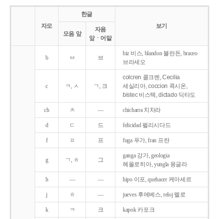
한글
자모
보기
자음
모음 앞
앞ㆍ어말
biz 비스, blandon 블란돈, braceo
b
ㅂ
브
브라세오
colcren 콜크렌, Cecilia
c
ㅋ, ㅅ
ㄱ, 크
세실리아, coccion 콕시온,
bistec 비스텍, dictado 딕타도
ch
ㅊ
―
chicharra 치차라
d
ㄷ
드
felicidad 펠리시다드
f
ㅍ
프
fuga 푸가, fran 프란
ganga 강가, geologia
g
ㄱ, ㅎ
그
헤올로히아, yungla 융글라
h
―
―
hipo 이포, quehacer 케아세르
j
ㅎ
―
jueves 후에베스, reloj 렐로
k
ㅋ
크
kapok 카포크