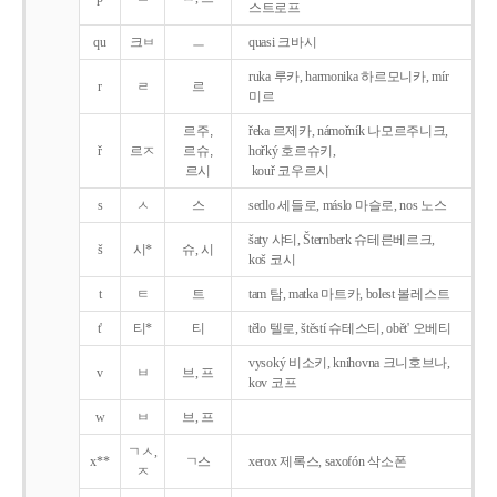
스트로프
qu
크ㅂ
ㅡ
quasi 크바시
ruka 루카, harmonika 하르모니카, mír
r
ㄹ
르
미르
르주,
řeka 르제카, námořník 나모르주니크,
ř
르ㅈ
르슈,
hořký 호르슈키,
르시
kouř 코우르시
s
ㅅ
스
sedlo 세들로, máslo 마슬로, nos 노스
šaty 샤티, Šternberk 슈테른베르크,
š
시*
슈, 시
koš 코시
t
ㅌ
트
tam 탐, matka 마트카, bolest 볼레스트
t'
티*
티
tělo 텔로, štěstí 슈테스티, obět' 오베티
vysoký 비소키, knihovna 크니호브나,
v
ㅂ
브, 프
kov 코프
w
ㅂ
브, 프
ㄱㅅ,
x**
ㄱ스
xerox 제록스, saxofón 삭소폰
ㅈ