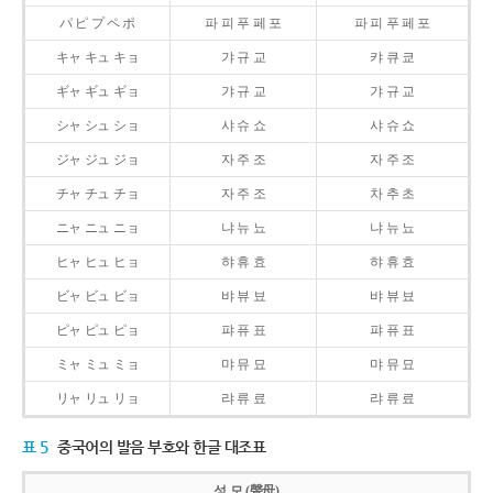
パ ピ プ ペ ポ
파 피 푸 페 포
파 피 푸 페 포
キャ キュ キョ
갸 규 교
캬 큐 쿄
ギャ ギュ ギョ
갸 규 교
갸 규 교
シャ シュ ショ
샤 슈 쇼
샤 슈 쇼
ジャ ジュ ジョ
자 주 조
자 주 조
チャ チュ チョ
자 주 조
차 추 초
ニャ ニュ ニョ
냐 뉴 뇨
냐 뉴 뇨
ヒャ ヒュ ヒョ
햐 휴 효
햐 휴 효
ビャ ビュ ビョ
뱌 뷰 뵤
뱌 뷰 뵤
ピャ ピュ ピョ
퍄 퓨 표
퍄 퓨 표
ミャ ミュ ミョ
먀 뮤 묘
먀 뮤 묘
リャ リュ リョ
랴 류 료
랴 류 료
표 5
중국어의 발음 부호와 한글 대조표
성 모 (聲母)