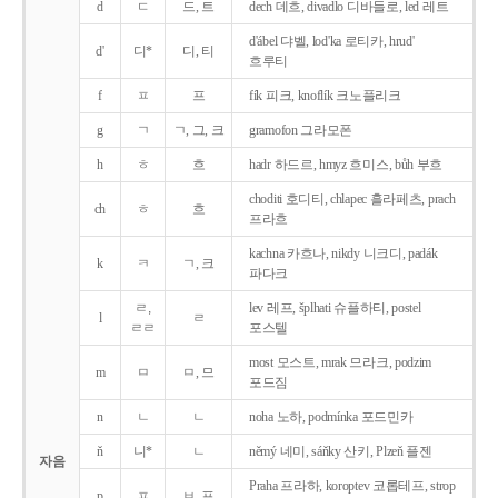
d
ㄷ
드, 트
dech 데흐, divadlo 디바들로, led 레트
d'ábel 댜벨, lod'ka 로티카, hrud'
d'
디*
디, 티
흐루티
f
ㅍ
프
fík 피크, knoflík 크노플리크
g
ㄱ
ㄱ, 그, 크
gramofon 그라모폰
h
ㅎ
흐
hadr 하드르, hmyz 흐미스, bůh 부흐
choditi 호디티, chlapec 흘라페츠, prach
ch
ㅎ
흐
프라흐
kachna 카흐나, nikdy 니크디, padák
k
ㅋ
ㄱ, 크
파다크
ㄹ,
lev 레프, šplhati 슈플하티, postel
l
ㄹ
ㄹㄹ
포스텔
most 모스트, mrak 므라크, podzim
m
ㅁ
ㅁ, 므
포드짐
n
ㄴ
ㄴ
noha 노하, podmínka 포드민카
ň
니*
ㄴ
němý 네미, sáňky 산키, Plzeň 플젠
자음
Praha 프라하, koroptev 코롭테프, strop
p
ㅍ
ㅂ, 프