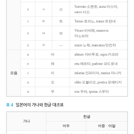
Sorrento 소렌토, asma 아스마,
s
ㅅ
스
sasso 사소
t
ㅌ
트
Torino 토리노, tranne 트란네
Vivace 비바체, manovra
v
ㅂ
브
마노브라
z
ㅊ
―
nozze 노체, mancanza 만칸차
a
아
abituro 아비투로, capra 카프라
e
에
erta 에르타, padrone 파드로네
모음
i
이
infamia 인파미아, manica 마니카
o
오
oblio 오블리오, poetica 포에티카
u
우
uva 우바, spuma 스푸마
표 4
일본어의 가나와 한글 대조표
한글
가나
어두
어중ㆍ어말