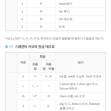
u
우
bunda 분더
ú
우
hús 후시
ü
위
füst 퓌슈트
ű
위
fű 퓌
* ny, s, j, ly의 ‘니, 시, 이, 이’는 뒤따르는 모음과 결합할 때 합쳐서 1 음절로 적는다.
표 11
스웨덴어 자모와 한글 대조표
한글
자모
보기
모음
자음
앞
앞ㆍ어말
b
ㅂ
ㅂ, 브
bal 발, snabbt 스납트, Jacob 야코브
Carlsson 칼손, Celsius 셀시우스,
c
ㅋ, ㅅ
ㄱ
Ericson 에릭손
ch
시*
크
charm 샤름, och 오크
dag 다그, dricka 드리카, Halmstad
d
ㄷ
드
할름스타드