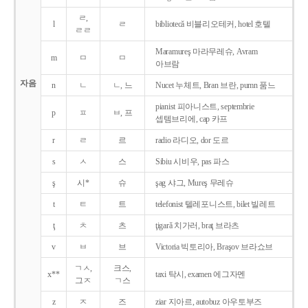
ㄹ,
l
ㄹ
bibliotecǎ 비블리오테커, hotel 호텔
ㄹㄹ
Maramureş 마라무레슈, Avram
m
ㅁ
ㅁ
아브람
자음
n
ㄴ
ㄴ, 느
Nucet 누체트, Bran 브란, pumn 품느
pianist 피아니스트, septembrie
p
ㅍ
ㅂ, 프
셉템브리에, cap 카프
r
ㄹ
르
radio 라디오, dor 도르
s
ㅅ
스
Sibiu 시비우, pas 파스
ş
시*
슈
şag 샤그, Mureş 무레슈
t
ㅌ
트
telefonist 텔레포니스트, bilet 빌레트
ţ
ㅊ
츠
ţigarǎ 치가러, braţ 브라츠
v
ㅂ
브
Victoria 빅토리아, Braşov 브라쇼브
ㄱㅅ,
크스,
x**
taxi 탁시, examen 에그자멘
그ㅈ
ㄱ스
z
ㅈ
즈
ziar 지아르, autobuz 아우토부즈