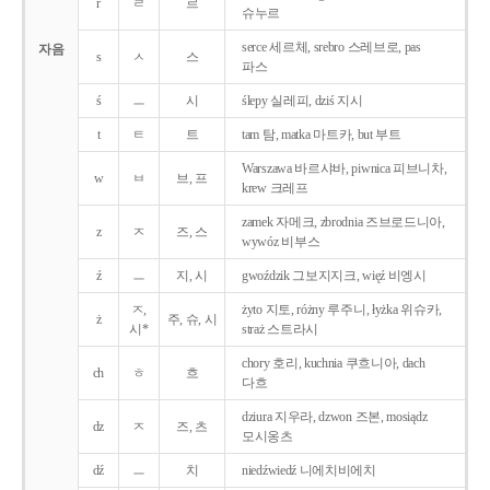
r
ㄹ
르
슈누르
serce 세르체, srebro 스레브로, pas
자음
s
ㅅ
스
파스
ś
ㅡ
시
ślepy 실레피, dziś 지시
t
ㅌ
트
tam 탐, matka 마트카, but 부트
Warszawa 바르샤바, piwnica 피브니차,
w
ㅂ
브, 프
krew 크레프
zamek 자메크, zbrodnia 즈브로드니아,
z
ㅈ
즈, 스
wywóz 비부스
ź
ㅡ
지, 시
gwoździk 그보지지크, więź 비엥시
ㅈ,
żyto 지토, różny 루주니, łyżka 위슈카,
ż
주, 슈, 시
시*
straż 스트라시
chory 호리, kuchnia 쿠흐니아, dach
ch
ㅎ
흐
다흐
dziura 지우라, dzwon 즈본, mosiądz
dz
ㅈ
즈, 츠
모시옹츠
dź
ㅡ
치
niedźwiedź 니에치비에치