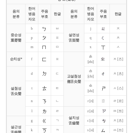
한어
한어
음의
주음
음의
주음
병음
한글
병음
한글
분류
부호
분류
부호
자모
자모
b
ㅂ
j
ㅈ
중순성
설면성
p
ㅍ
q
ㅊ
重脣聲
舌面聲
m
ㅁ
x
ㅅ
zh
순치성*
f
ㅍ
ㅈ [즈]
[zhi]
ch
d
ㄷ
ㅊ [츠]
교설첨성
[chi]
翹舌尖聲
sh
t
ㅌ
ㅅ [스]
설첨성
[shi]
舌尖聲
ㄖ
n
ㄴ
r [ri]
ㄹ [르]
l
ㄹ
z [zi]
ㅉ [쯔]
설치성
g
ㄱ
c [ci]
ㅊ [츠]
舌齒聲
설근성
k
ㅋ
s [si]
ㅆ [쓰]
舌根聲