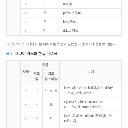
o
오
udo 우도
ó
우
próba 프루바
u
우
kula 쿨라
y
이
daktyl 닥틸
* ż, sz, rz의 '시'와 j의 '이'는 뒤따르는 모음과 결합할 때 합쳐서 1 음절로 적는다.
표 7
체코어 자모와 한글 대조표
한글
자모
보기
모음
자음
앞
앞ㆍ어말
barva 바르바, obchod 옵호트, dobrý
b
ㅂ
ㅂ, 브, 프
도브리, jeřab 예르자프
cigareta 치가레타, nemocnice
c
ㅊ
츠
네모츠니체, nemoc 네모츠
čapek 차페크, kulečnik 쿨레치니크,
č
ㅊ
치
míč 미치