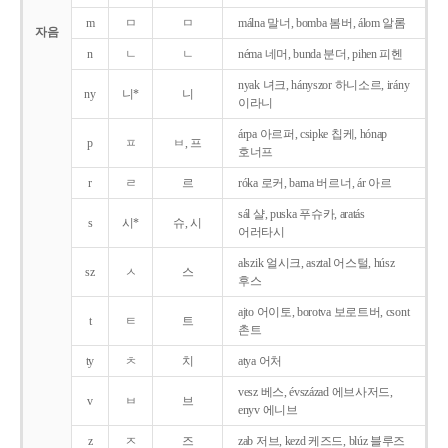
m
ㅁ
ㅁ
málna 말너, bomba 봄버, álom 알롬
자음
n
ㄴ
ㄴ
néma 네머, bunda 분더, pihen 피헨
nyak 녀크, hányszor 하니소르, irány
ny
니*
니
이라니
árpa 아르퍼, csipke 칩케, hónap
p
ㅍ
ㅂ, 프
호너프
r
ㄹ
르
róka 로커, barna 버르너, ár 아르
sál 샬, puska 푸슈카, aratás
s
시*
슈, 시
어러타시
alszik 얼시크, asztal 어스털, húsz
sz
ㅅ
스
후스
ajto 어이토, borotva 보로트버, csont
t
ㅌ
트
촌트
ty
ㅊ
치
atya 어처
vesz 베스, évszázad 에브사저드,
v
ㅂ
브
enyv 에니브
z
ㅈ
즈
zab 저브, kezd 케즈드, blúz 블루즈