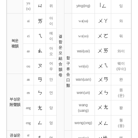
yu
위
ying
(ing)
잉
(u)
아
ai
wa
(ua)
와
이
에
ei
wo
(uo)
워
결
이
복운
합
複韻
운
아
ao
wai
(uai)
와이
모
오
합
結
어
구
웨이
合
ou
wei
(ui)
우
류
(우이)
韻
合
母
an
안
wan
(uan)
완
口
類
원
en
언
wen
(un)
(운)
부성운
附聲韻
wang
ang
앙
왕
(uang)
웡
eng
엉
weng
(ong)
(웅)
권설운
er