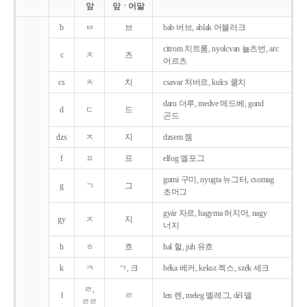
앞
앞ㆍ어말
b
ㅂ
브
bab 버브, ablak 어블러크
citrom 치트롬, nyolcvan 뇰츠번, arc
c
ㅊ
츠
어르츠
cs
ㅊ
치
csavar 처버르, kulcs 쿨치
daru 더루, medve 메드베, gond
d
ㄷ
드
곤드
dzs
ㅈ
지
dzsem 젬
f
ㅍ
프
elfog 엘포그
gumi 구미, nyugta 뉴그터, csomag
g
ㄱ
그
초머그
gyár 자르, hagyma 허지머, nagy
gy
ㅈ
지
너지
h
ㅎ
흐
hal 헐, juh 유흐
k
ㅋ
ㄱ, 크
béka 베커, keksz 켁스, szék 세크
ㄹ,
l
ㄹ
len 렌, meleg 멜레그, dél 델
ㄹㄹ