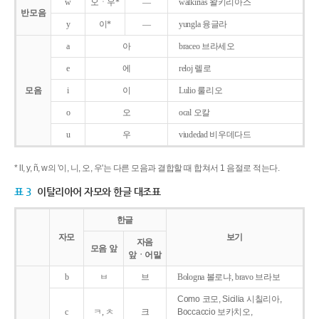
w
오ㆍ우*
―
walkirias 왈키리아스
반모음
y
이*
―
yungla 융글라
a
아
braceo 브라세오
e
에
reloj 렐로
모음
i
이
Lulio 룰리오
o
오
ocal 오칼
u
우
viudedad 비우데다드
* ll, y, ñ, w의 '이, 니, 오, 우'는 다른 모음과 결합할 때 합쳐서 1 음절로 적는다.
표 3
이탈리아어 자모와 한글 대조표
한글
자모
보기
자음
모음 앞
앞ㆍ어말
b
ㅂ
브
Bologna 볼로냐, bravo 브라보
Como 코모, Sicilia 시칠리아,
c
ㅋ, ㅊ
크
Boccaccio 보카치오,