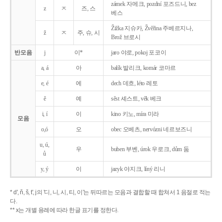
zámek 자메크, pozdní 포즈드니, bez
z
ㅈ
즈, 스
베스
Žižka 지슈카, Žvěřina 주베르지나,
ž
ㅈ
주, 슈, 시
Brož 브로시
반모음
j
이*
jaro 야로, pokoj 포코이
a, á
아
balík 발리크, komár 코마르
e, é
에
dech 데흐, léto 레토
ě
예
sěst 셰스트, věk 베크
i, í
이
kino 키노, míra 미라
모음
o,ó
오
obec 오베츠, nervózni 네르보즈니
u, ú,
우
buben 부벤, úrok 우로크, dům 둠
ů
y, ý
이
jazyk
야지크, líný 리니
* d', ň, š, t', j의 '디, 니, 시, 티, 이'는 뒤따르는 모음과 결합할 때 합쳐서 1 음절로 적는
다.
** x는 개별 용례에 따라 한글 표기를 정한다.