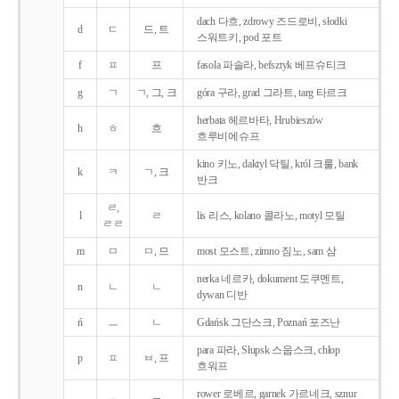
dach 다흐, zdrowy 즈드로비, słodki
d
ㄷ
드, 트
스워트키, pod 포트
f
ㅍ
프
fasola 파솔라, befsztyk 베프슈티크
g
ㄱ
ㄱ, 그, 크
góra 구라, grad 그라트, targ 타르크
herbata 헤르바타, Hrubieszów
h
ㅎ
흐
흐루비에슈프
kino 키노, daktyl 닥틸, król 크룰, bank
k
ㅋ
ㄱ, 크
반크
ㄹ,
l
ㄹ
lis 리스, kolano 콜라노, motyl 모틸
ㄹㄹ
m
ㅁ
ㅁ, 므
most 모스트, zimno 짐노, sam 삼
nerka 네르카, dokument 도쿠멘트,
n
ㄴ
ㄴ
dywan 디반
ń
ㅡ
ㄴ
Gdańsk 그단스크, Poznań 포즈난
para 파라, Słupsk 스웁스크, chłop
p
ㅍ
ㅂ, 프
흐워프
rower 로베르, garnek 가르네크, sznur