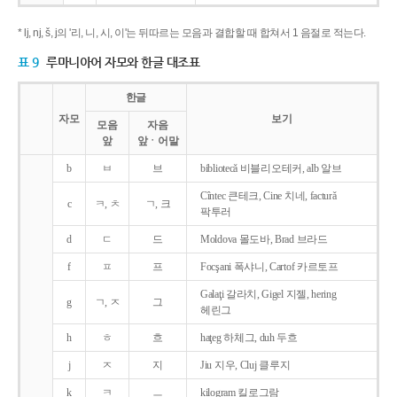
* lj, nj, š, j의 '리, 니, 시, 이'는 뒤따르는 모음과 결합할 때 합쳐서 1 음절로 적는다.
표 9
루마니아어 자모와 한글 대조표
한글
자모
보기
모음
자음
앞
앞ㆍ어말
b
ㅂ
브
bibliotecǎ 비블리오테커, alb 알브
Cîntec 큰테크, Cine 치네, facturǎ
c
ㅋ, ㅊ
ㄱ, 크
팍투러
d
ㄷ
드
Moldova 몰도바, Brad 브라드
f
ㅍ
프
Focşani 폭샤니, Cartof 카르토프
Galaţi 갈라치, Gigel 지젤, hering
g
ㄱ, ㅈ
그
헤린그
h
ㅎ
흐
haţeg 하체그, duh 두흐
j
ㅈ
지
Jiu 지우, Cluj 클루지
k
ㅋ
ㅡ
kilogram 킬로그람