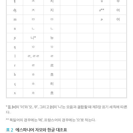
ʧ
ㅊ
치
u
우
ʤ
ㅈ
지
ə**
어
m
ㅁ
ㅁ
ɚ
어
n
ㄴ
ㄴ
ɲ
니*
뉴
ŋ
ㅇ
ㅇ
l
ㄹ, ㄹㄹ
ㄹ
r
ㄹ
르
h
ㅎ
흐
ç
ㅎ
히
x
ㅎ
흐
* [j], [w]의 '이'와 '오, 우', 그리고 [ɲ]의 '니'는 모음과 결합할 때 제3장 표기 세칙에 따른
다.
** 독일어의 경우에는 '에', 프랑스어의 경우에는 '으'로 적는다.
표 2
에스파냐어 자모와 한글 대조표