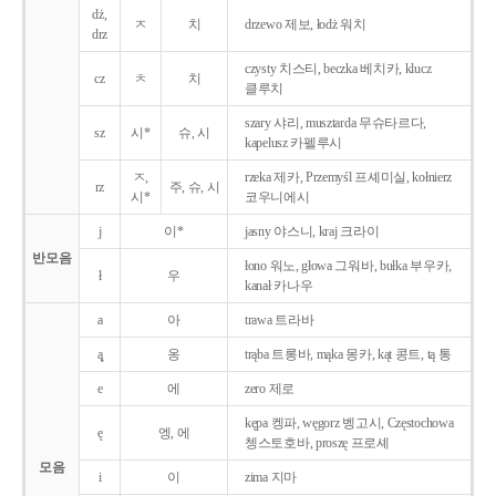
dż,
ㅈ
치
drzewo 제보, łodż 워치
drz
czysty 치스티, beczka 베치카, klucz
cz
ㅊ
치
클루치
szary 샤리, musztarda 무슈타르다,
sz
시*
슈, 시
kapelusz 카펠루시
ㅈ,
rzeka 제카, Przemyśl 프셰미실, kołnierz
rz
주, 슈, 시
시*
코우니에시
j
이*
jasny 야스니, kraj 크라이
반모음
łono 워노, głowa 그워바, bułka 부우카,
ł
우
kanał 카나우
a
아
trawa 트라바
ą̨
옹
trąba 트롱바, mąka 몽카, kąt 콩트, tą 통
e
에
zero 제로
kępa 켕파, węgorz 벵고시, Częstochowa
ę
엥, 에
쳉스토호바, proszę 프로셰
모음
i
이
zima 지마