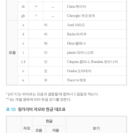
ch
ㅋ
ㅡ
Cheia 케이아
gh
ㄱ
ㅡ
Gheorghe 게오르게
a
아
Arad 아라드
ǎ
어
Bacǎu 바커우
e
에
Elena 엘레나
모음
i
이
pianist 피아니스트
î, â
으
Cîmpina 큼피나, România 로므니아
o
오
Oradea 오라데아
u
우
Nucet 누체트
* ş의 '시'는 뒤따르는 모음과 결합할 때 합쳐서 1 음절로 적는다.
** x는 개별 용례에 따라 한글 표기를 정한다.
표 10
헝가리어 자모와 한글 대조표
한글
자모
보기
모음
자음