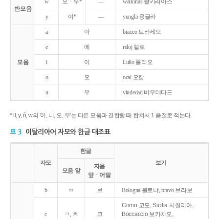
w
오ㆍ우*
―
walkirias 왈키리아스
반모음
y
이*
―
yungla 융글라
a
아
braceo 브라세오
e
에
reloj 렐로
모음
i
이
Lulio 룰리오
o
오
ocal 오칼
u
우
viudedad 비우데다드
* ll, y, ñ, w의 '이, 니, 오, 우'는 다른 모음과 결합할 때 합쳐서 1 음절로 적는다.
표 3
이탈리아어 자모와 한글 대조표
한글
자모
보기
자음
모음 앞
앞ㆍ어말
b
ㅂ
브
Bologna 볼로냐, bravo 브라보
Como 코모, Sicilia 시칠리아,
c
ㅋ, ㅊ
크
Boccaccio 보카치오,