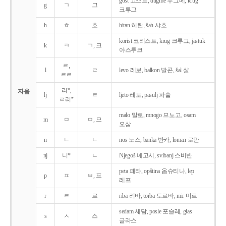
gost 고스트, dugme 두그메, krug
g
ㄱ
그
크루그
h
ㅎ
흐
hitan 히탄, šah 샤흐
korist 코리스트, krug 크루그, jastuk
k
ㅋ
ㄱ, 크
야스투크
ㄹ,
l
ㄹ
levo 레보, balkon 발콘, šal 샬
ㄹㄹ
리*,
자음
lj
ㄹ
ljeto 레토, pasulj 파술
ㄹ리*
malo 말로, mnogo 므노고, osam
m
ㅁ
ㅁ, 므
오삼
n
ㄴ
ㄴ
nos 노스, banka 반카, loman 로만
nj
니*
ㄴ
Njegoš 녜고시, svibanj 스비반
peta 페타, opština 옵슈티나, lep
p
ㅍ
ㅂ, 프
레프
r
ㄹ
르
riba 리바, torba 토르바, mir 미르
sedam 세담, posle 포슬레, glas
s
ㅅ
스
글라스