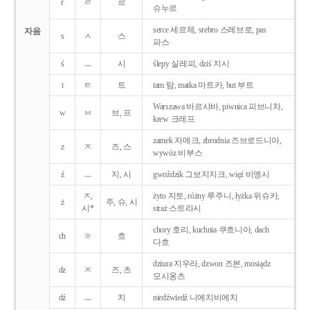
r
ㄹ
르
슈누르
serce 세르체, srebro 스레브로, pas
자음
s
ㅅ
스
파스
ś
ㅡ
시
ślepy 실레피, dziś 지시
t
ㅌ
트
tam 탐, matka 마트카, but 부트
Warszawa 바르샤바, piwnica 피브니차,
w
ㅂ
브, 프
krew 크레프
zamek 자메크, zbrodnia 즈브로드니아,
z
ㅈ
즈, 스
wywóz 비부스
ź
ㅡ
지, 시
gwoździk 그보지지크, więź 비엥시
ㅈ,
żyto 지토, różny 루주니, łyżka 위슈카,
ż
주, 슈, 시
시*
straż 스트라시
chory 호리, kuchnia 쿠흐니아, dach
ch
ㅎ
흐
다흐
dziura 지우라, dzwon 즈본, mosiądz
dz
ㅈ
즈, 츠
모시옹츠
dź
ㅡ
치
niedźwiedź 니에치비에치