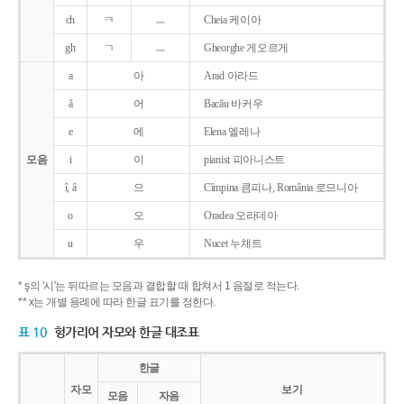
ch
ㅋ
ㅡ
Cheia 케이아
gh
ㄱ
ㅡ
Gheorghe 게오르게
a
아
Arad 아라드
ǎ
어
Bacǎu 바커우
e
에
Elena 엘레나
모음
i
이
pianist 피아니스트
î, â
으
Cîmpina 큼피나, România 로므니아
o
오
Oradea 오라데아
u
우
Nucet 누체트
* ş의 '시'는 뒤따르는 모음과 결합할 때 합쳐서 1 음절로 적는다.
** x는 개별 용례에 따라 한글 표기를 정한다.
표 10
헝가리어 자모와 한글 대조표
한글
자모
보기
모음
자음