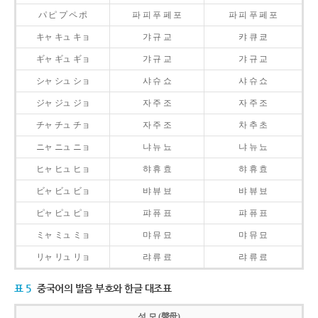
パ ピ プ ペ ポ
파 피 푸 페 포
파 피 푸 페 포
キャ キュ キョ
갸 규 교
캬 큐 쿄
ギャ ギュ ギョ
갸 규 교
갸 규 교
シャ シュ ショ
샤 슈 쇼
샤 슈 쇼
ジャ ジュ ジョ
자 주 조
자 주 조
チャ チュ チョ
자 주 조
차 추 초
ニャ ニュ ニョ
냐 뉴 뇨
냐 뉴 뇨
ヒャ ヒュ ヒョ
햐 휴 효
햐 휴 효
ビャ ビュ ビョ
뱌 뷰 뵤
뱌 뷰 뵤
ピャ ピュ ピョ
퍄 퓨 표
퍄 퓨 표
ミャ ミュ ミョ
먀 뮤 묘
먀 뮤 묘
リャ リュ リョ
랴 류 료
랴 류 료
표 5
중국어의 발음 부호와 한글 대조표
성 모 (聲母)