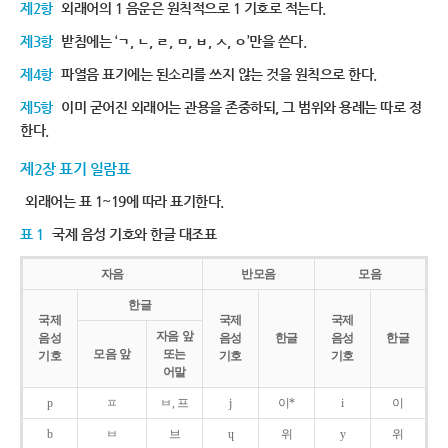
제2항
외래어의 1 음운은 원칙적으로 1 기호로 적는다.
제3항
받침에는 ‘ㄱ, ㄴ, ㄹ, ㅁ, ㅂ, ㅅ, ㅇ’만을 쓴다.
제4항
파열음 표기에는 된소리를 쓰지 않는 것을 원칙으로 한다.
제5항
이미 굳어진 외래어는 관용을 존중하되, 그 범위와 용례는 따로 정
한다.
제2장 표기 일람표
외래어는 표 1~19에 따라 표기한다.
표 1
국제 음성 기호와 한글 대조표
자음
반모음
모음
한글
국제
국제
국제
자음 앞
음성
음성
한글
음성
한글
모음 앞
또는
기호
기호
기호
어말
p
ㅍ
ㅂ, 프
j
이*
i
이
b
ㅂ
브
ɥ
위
y
위