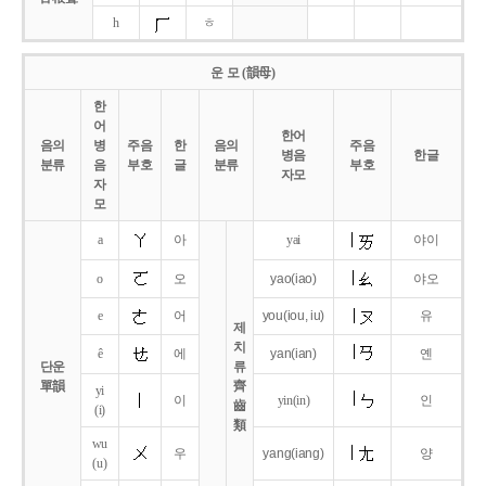
h
ㅎ
운 모 (韻母)
한
어
한어
음의
병
주음
한
음의
주음
병음
한글
분류
음
부호
글
분류
부호
자모
자
모
a
아
yai
야이
o
오
yao
(iao)
야오
e
어
you
(iou,
iu)
유
제
치
ê
에
yan
(ian)
옌
단운
류
單韻
齊
yi
이
yin(in)
인
齒
(i)
類
wu
우
yang
(iang)
양
(u)