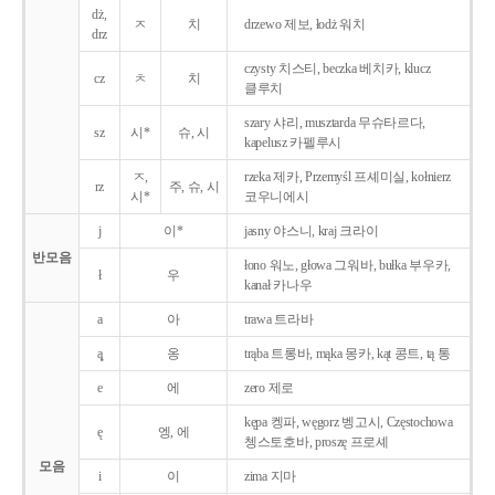
dż,
ㅈ
치
drzewo 제보, łodż 워치
drz
czysty 치스티, beczka 베치카, klucz
cz
ㅊ
치
클루치
szary 샤리, musztarda 무슈타르다,
sz
시*
슈, 시
kapelusz 카펠루시
ㅈ,
rzeka 제카, Przemyśl 프셰미실, kołnierz
rz
주, 슈, 시
시*
코우니에시
j
이*
jasny 야스니, kraj 크라이
반모음
łono 워노, głowa 그워바, bułka 부우카,
ł
우
kanał 카나우
a
아
trawa 트라바
ą̨
옹
trąba 트롱바, mąka 몽카, kąt 콩트, tą 통
e
에
zero 제로
kępa 켕파, węgorz 벵고시, Częstochowa
ę
엥, 에
쳉스토호바, proszę 프로셰
모음
i
이
zima 지마