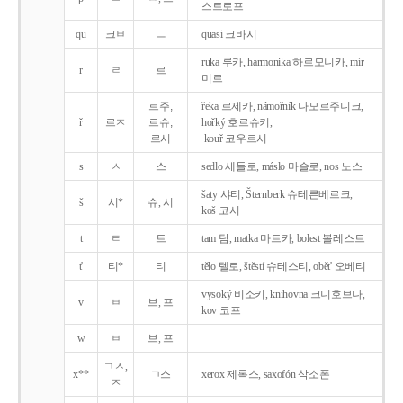
스트로프
qu
크ㅂ
ㅡ
quasi 크바시
ruka 루카, harmonika 하르모니카, mír
r
ㄹ
르
미르
르주,
řeka 르제카, námořník 나모르주니크,
ř
르ㅈ
르슈,
hořký 호르슈키,
르시
kouř 코우르시
s
ㅅ
스
sedlo 세들로, máslo 마슬로, nos 노스
šaty 샤티, Šternberk 슈테른베르크,
š
시*
슈, 시
koš 코시
t
ㅌ
트
tam 탐, matka 마트카, bolest 볼레스트
t'
티*
티
tělo 텔로, štěstí 슈테스티, obět' 오베티
vysoký 비소키, knihovna 크니호브나,
v
ㅂ
브, 프
kov 코프
w
ㅂ
브, 프
ㄱㅅ,
x**
ㄱ스
xerox 제록스, saxofón 삭소폰
ㅈ