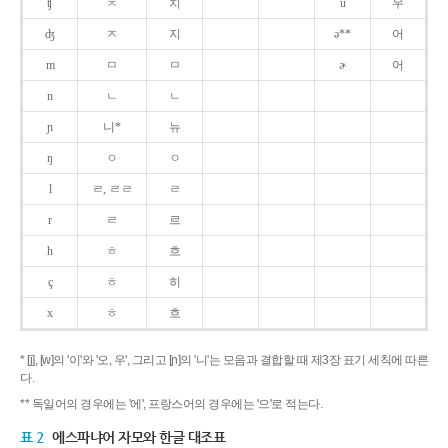
ʧ
ㅊ
치
u
우
ʤ
ㅈ
지
ə**
어
m
ㅁ
ㅁ
ɚ
어
n
ㄴ
ㄴ
ɲ
니*
뉴
ŋ
ㅇ
ㅇ
l
ㄹ, ㄹㄹ
ㄹ
r
ㄹ
르
h
ㅎ
흐
ç
ㅎ
히
x
ㅎ
흐
* [j], [w]의 '이'와 '오, 우', 그리고 [ɲ]의 '니'는 모음과 결합할 때 제3장 표기 세칙에 따른
다.
** 독일어의 경우에는 '에', 프랑스어의 경우에는 '으'로 적는다.
표 2
에스파냐어 자모와 한글 대조표