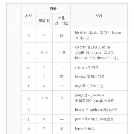
한글
자모
보기
자음
모음 앞
앞ㆍ어말
biz 비스, blandon 블란돈, braceo
b
ㅂ
브
브라세오
colcren 콜크렌, Cecilia
c
ㅋ, ㅅ
ㄱ, 크
세실리아, coccion 콕시온,
bistec 비스텍, dictado 딕타도
ch
ㅊ
―
chicharra 치차라
d
ㄷ
드
felicidad 펠리시다드
f
ㅍ
프
fuga 푸가, fran 프란
ganga 강가, geologia
g
ㄱ, ㅎ
그
헤올로히아, yungla 융글라
h
―
―
hipo 이포, quehacer 케아세르
j
ㅎ
―
jueves 후에베스, reloj 렐로
k
ㅋ
크
kapok 카포크