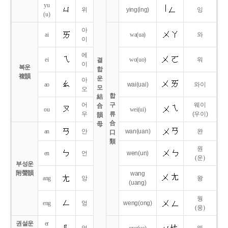
yu
위
ying
(ing)
잉
(u)
아
ai
wa
(ua)
와
이
에
ei
wo
(uo)
워
결
이
복운
합
複韻
운
아
ao
wai
(uai)
와이
모
오
합
結
어
구
웨이
合
ou
wei
(ui)
우
류
(우이)
韻
合
母
an
안
wan
(uan)
완
口
類
원
en
언
wen
(un)
(운)
부성운
附聲韻
wang
ang
앙
왕
(uang)
웡
eng
엉
weng
(ong)
(웅)
권설운
er