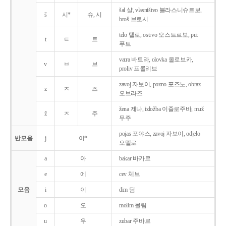
šal 샬, vlasništvo 블라스니슈트보,
š
시*
슈, 시
broš 브로시
telo 텔로, ostrvo 오스트르보, put
t
ㅌ
트
푸트
vatra 바트라, olovka 올로브카,
v
ㅂ
브
proliv 프롤리브
zavoj 자보이, pozno 포즈노, obraz
z
ㅈ
즈
오브라즈
žena 제나, izložba 이즐로주바, muž
ž
ㅈ
주
무주
pojas 포야스, zavoj 자보이, odjelo
반모음
j
이*
오델로
a
아
bakar 바카르
e
에
cev 체브
모음
i
이
dim 딤
o
오
molim 몰림
u
우
zubar 주바르