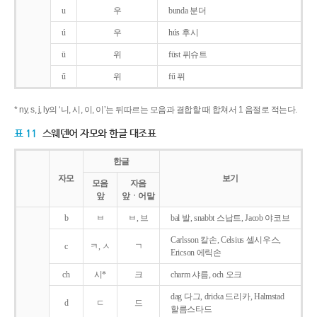
u
우
bunda 분더
ú
우
hús 후시
ü
위
füst 퓌슈트
ű
위
fű 퓌
* ny, s, j, ly의 ‘니, 시, 이, 이’는 뒤따르는 모음과 결합할 때 합쳐서 1 음절로 적는다.
표 11
스웨덴어 자모와 한글 대조표
한글
자모
보기
모음
자음
앞
앞ㆍ어말
b
ㅂ
ㅂ, 브
bal 발, snabbt 스납트, Jacob 야코브
Carlsson 칼손, Celsius 셀시우스,
c
ㅋ, ㅅ
ㄱ
Ericson 에릭손
ch
시*
크
charm 샤름, och 오크
dag 다그, dricka 드리카, Halmstad
d
ㄷ
드
할름스타드