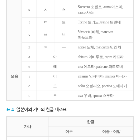
Sorrento 소렌토, asma 아스마,
s
ㅅ
스
sasso 사소
t
ㅌ
트
Torino 토리노, tranne 트란네
Vivace 비바체, manovra
v
ㅂ
브
마노브라
z
ㅊ
―
nozze 노체, mancanza 만칸차
a
아
abituro 아비투로, capra 카프라
e
에
erta 에르타, padrone 파드로네
모음
i
이
infamia 인파미아, manica 마니카
o
오
oblio 오블리오, poetica 포에티카
u
우
uva 우바, spuma 스푸마
표 4
일본어의 가나와 한글 대조표
한글
가나
어두
어중ㆍ어말