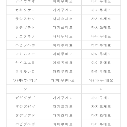
ア イ ウ エ オ
아 이 우 에 오
아 이 우 에 오
カ キ ク ケ コ
가 기 구 게 고
카 키 쿠 케 코
サ シ ス セ ソ
사 시 스 세 소
사 시 스 세 소
タ チ ツ テ ト
다 지 쓰 데 도
타 치 쓰 테 토
ナ ニ ヌ ネ ノ
나 니 누 네 노
나 니 누 네 노
ハ ヒ フ ヘ ホ
하 히 후 헤 호
하 히 후 헤 호
マ ミ ム メ モ
마 미 무 메 모
마 미 무 메 모
ヤ イ ユ エ ヨ
야 이 유 에 요
야 이 유 에 요
ラ リ ル レ ロ
라 리 루 레 로
라 리 루 레 로
ワ (ヰ) ウ (ヱ) ヲ
와 (이) 우 (에) 오
와 (이) 우 (에) 오
ン
ㄴ
ガ ギ グ ゲ ゴ
가 기 구 게 고
가 기 구 게 고
ザ ジ ズ ゼ ゾ
자 지 즈 제 조
자 지 즈 제 조
ダ ヂ ヅ デ ド
다 지 즈 데 도
다 지 즈 데 도
バ ビ ブ ベ ボ
바 비 부 베 보
바 비 부 베 보