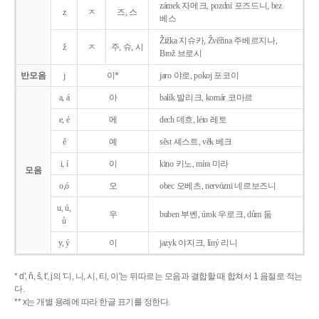
zámek 자메크, pozdní 포즈드니, bez
z
ㅈ
즈, 스
베스
Žižka 지슈카, Žvěřina 주베르지나,
ž
ㅈ
주, 슈, 시
Brož 브로시
반모음
j
이*
jaro 야로, pokoj 포코이
a, á
아
balík 발리크, komár 코마르
e, é
에
dech 데흐, léto 레토
ě
예
sěst 셰스트, věk 베크
i, í
이
kino 키노, míra 미라
모음
o,ó
오
obec 오베츠, nervózni 네르보즈니
u, ú,
우
buben 부벤, úrok 우로크, dům 둠
ů
y, ý
이
jazyk
야지크, líný 리니
* d', ň, š, t', j의 '디, 니, 시, 티, 이'는 뒤따르는 모음과 결합할 때 합쳐서 1 음절로 적는
다.
** x는 개별 용례에 따라 한글 표기를 정한다.