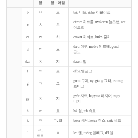
앞
앞ㆍ어말
b
ㅂ
브
bab 버브, ablak 어블러크
citrom 치트롬, nyolcvan 뇰츠번, arc
c
ㅊ
츠
어르츠
cs
ㅊ
치
csavar 처버르, kulcs 쿨치
daru 더루, medve 메드베, gond
d
ㄷ
드
곤드
dzs
ㅈ
지
dzsem 젬
f
ㅍ
프
elfog 엘포그
gumi 구미, nyugta 뉴그터, csomag
g
ㄱ
그
초머그
gyár 자르, hagyma 허지머, nagy
gy
ㅈ
지
너지
h
ㅎ
흐
hal 헐, juh 유흐
k
ㅋ
ㄱ, 크
béka 베커, keksz 켁스, szék 세크
ㄹ,
l
ㄹ
len 렌, meleg 멜레그, dél 델
ㄹㄹ