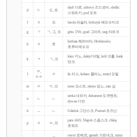
dach 다흐, zdrowy 즈드로비, słodki
d
ㄷ
드, 트
스워트키, pod 포트
f
ㅍ
프
fasola 파솔라, befsztyk 베프슈티크
g
ㄱ
ㄱ, 그, 크
góra 구라, grad 그라트, targ 타르크
herbata 헤르바타, Hrubieszów
h
ㅎ
흐
흐루비에슈프
kino 키노, daktyl 닥틸, król 크룰, bank
k
ㅋ
ㄱ, 크
반크
ㄹ,
l
ㄹ
lis 리스, kolano 콜라노, motyl 모틸
ㄹㄹ
m
ㅁ
ㅁ, 므
most 모스트, zimno 짐노, sam 삼
nerka 네르카, dokument 도쿠멘트,
n
ㄴ
ㄴ
dywan 디반
ń
ㅡ
ㄴ
Gdańsk 그단스크, Poznań 포즈난
para 파라, Słupsk 스웁스크, chłop
p
ㅍ
ㅂ, 프
흐워프
rower 로베르, garnek 가르네크, sznur