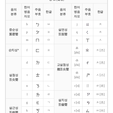
한어
한어
음의
주음
음의
주음
병음
한글
병음
한글
분류
부호
분류
부호
자모
자모
b
ㅂ
j
ㅈ
중순성
설면성
p
ㅍ
q
ㅊ
重脣聲
舌面聲
m
ㅁ
x
ㅅ
zh
순치성*
f
ㅍ
ㅈ [즈]
[zhi]
ch
d
ㄷ
ㅊ [츠]
교설첨성
[chi]
翹舌尖聲
sh
t
ㅌ
ㅅ [스]
설첨성
[shi]
舌尖聲
ㄖ
n
ㄴ
r [ri]
ㄹ [르]
l
ㄹ
z [zi]
ㅉ [쯔]
설치성
g
ㄱ
c [ci]
ㅊ [츠]
舌齒聲
설근성
k
ㅋ
s [si]
ㅆ [쓰]
舌根聲