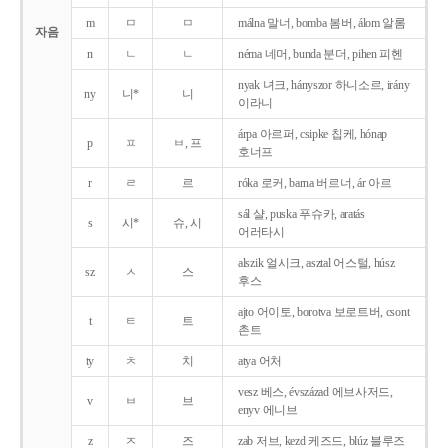
m
ㅁ
ㅁ
málna 말너, bomba 봄버, álom 알롬
자음
n
ㄴ
ㄴ
néma 네머, bunda 분더, pihen 피헨
nyak 녀크, hányszor 하니소르, irány
ny
니*
니
이라니
árpa 아르퍼, csipke 칩케, hónap
p
ㅍ
ㅂ, 프
호너프
r
ㄹ
르
róka 로커, barna 버르너, ár 아르
sál 샬, puska 푸슈카, aratás
s
시*
슈, 시
어러타시
alszik 얼시크, asztal 어스털, húsz
sz
ㅅ
스
후스
ajto 어이토, borotva 보로트버, csont
t
ㅌ
트
촌트
ty
ㅊ
치
atya 어처
vesz 베스, évszázad 에브사저드,
v
ㅂ
브
enyv 에니브
z
ㅈ
즈
zab 저브, kezd 케즈드, blúz 블루즈