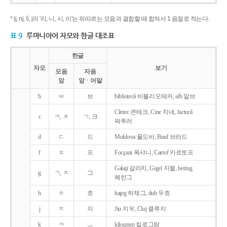
* lj, nj, š, j의 '리, 니, 시, 이'는 뒤따르는 모음과 결합할 때 합쳐서 1 음절로 적는다.
표 9
루마니아어 자모와 한글 대조표
한글
자모
보기
모음
자음
앞
앞ㆍ어말
b
ㅂ
브
bibliotecǎ 비블리오테커, alb 알브
Cîntec 큰테크, Cine 치네, facturǎ
c
ㅋ, ㅊ
ㄱ, 크
팍투러
d
ㄷ
드
Moldova 몰도바, Brad 브라드
f
ㅍ
프
Focşani 폭샤니, Cartof 카르토프
Galaţi 갈라치, Gigel 지젤, hering
g
ㄱ, ㅈ
그
헤린그
h
ㅎ
흐
haţeg 하체그, duh 두흐
j
ㅈ
지
Jiu 지우, Cluj 클루지
k
ㅋ
ㅡ
kilogram 킬로그람