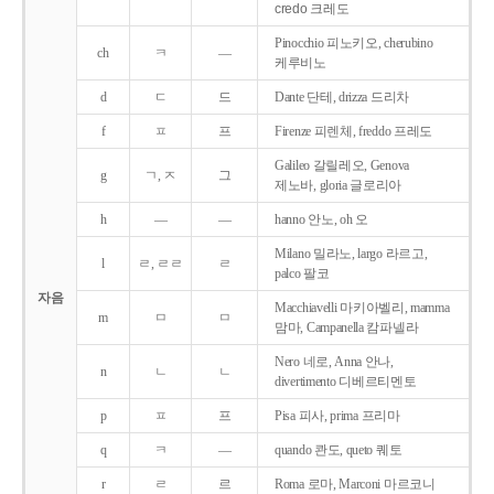
credo 크레도
Pinocchio 피노키오, cherubino
ch
ㅋ
―
케루비노
d
ㄷ
드
Dante 단테, drizza 드리차
f
ㅍ
프
Firenze 피렌체, freddo 프레도
Galileo 갈릴레오, Genova
g
ㄱ, ㅈ
그
제노바, gloria 글로리아
h
―
―
hanno 안노, oh 오
Milano 밀라노, largo 라르고,
l
ㄹ, ㄹㄹ
ㄹ
palco 팔코
자음
Macchiavelli 마키아벨리, mamma
m
ㅁ
ㅁ
맘마, Campanella 캄파넬라
Nero 네로, Anna 안나,
n
ㄴ
ㄴ
divertimento 디베르티멘토
p
ㅍ
프
Pisa 피사, prima 프리마
q
ㅋ
―
quando 콴도, queto 퀘토
r
ㄹ
르
Roma 로마, Marconi 마르코니