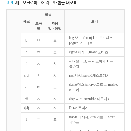
표 8
세르보크로아트어 자모와 한글 대조표
한글
자모
보기
모음
자음
앞
앞ㆍ어말
bog 보그, drobnjak 드로브냐크,
b
ㅂ
브
pogreb 포그레브
c
ㅊ
츠
cigara 치가라, novac 노바츠
čelik 첼리크, točka 토치카, kolač
č
ㅊ
치
콜라치
ć, tj
ㅊ
치
naći 나치, sestrić 세스트리치
desno 데스노, drvo 드르보, medved
d
ㄷ
드
메드베드
dž
ㅈ
지
džep 제프, narudžba 나루지바
đ,dj
ㅈ
지
Ðurađ 주라지
fasada 파사다, kifla 키플라, šaraf
f
ㅍ
프
샤라프