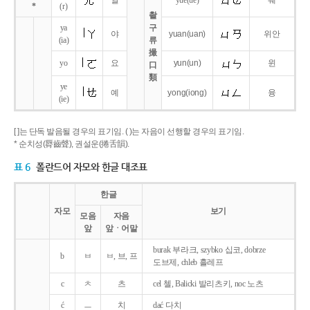
얼
yue
(ue)
웨
*
(r)
촬
ya
구
야
yuan
(uan)
위안
(ia)
류
撮
yo
요
yun
(un)
윈
口
類
ye
예
yong
(iong)
융
(ie)
[ ]는 단독 발음될 경우의 표기임. ( )는 자음이 선행할 경우의 표기임.
* 순치성(脣齒聲), 권설운(捲舌韻).
표 6
폴란드어 자모와 한글 대조표
한글
자모
보기
모음
자음
앞
앞ㆍ어말
burak 부라크, szybko 십코, dobrze
b
ㅂ
ㅂ, 브, 프
도브제, chleb 흘레프
c
ㅊ
츠
cel 첼, Balicki 발리츠키, noc 노츠
ć
ㅡ
치
dać 다치