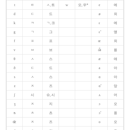
t
ㅌ
ㅅ, 트
w
오, 우*
e
에
d
ㄷ
드
ø
외
k
ㅋ
ㄱ, 크
ɛ
에
g
ㄱ
그
ɛ̃
앵
f
ㅍ
프
œ
외
v
ㅂ
브
욍
θ
ㅅ
스
æ
애
ð
ㄷ
드
a
아
s
ㅅ
스
ɑ
아
z
ㅈ
즈
ɑ̃
앙
ʃ
시
슈, 시
ʌ
어
ʒ
ㅈ
지
ɔ
오
ʦ
ㅊ
츠
ɔ̃
옹
ʣ
ㅈ
즈
o
오