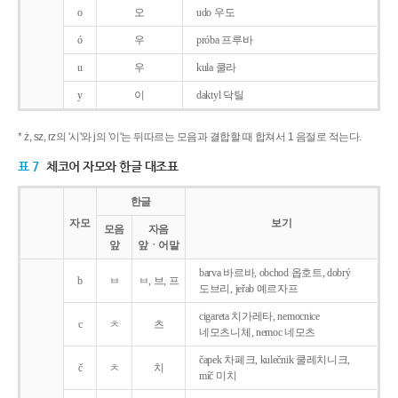
o
오
udo 우도
ó
우
próba 프루바
u
우
kula 쿨라
y
이
daktyl 닥틸
* ż, sz, rz의 '시'와 j의 '이'는 뒤따르는 모음과 결합할 때 합쳐서 1 음절로 적는다.
표 7
체코어 자모와 한글 대조표
한글
자모
보기
모음
자음
앞
앞ㆍ어말
barva 바르바, obchod 옵호트, dobrý
b
ㅂ
ㅂ, 브, 프
도브리, jeřab 예르자프
cigareta 치가레타, nemocnice
c
ㅊ
츠
네모츠니체, nemoc 네모츠
čapek 차페크, kulečnik 쿨레치니크,
č
ㅊ
치
míč 미치