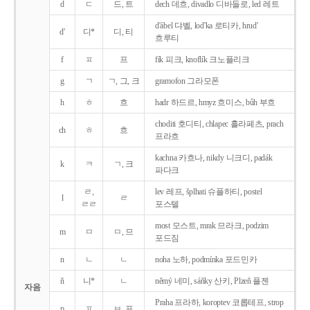
d
ㄷ
드, 트
dech 데흐, divadlo 디바들로, led 레트
d'ábel 댜벨, lod'ka 로티카, hrud'
d'
디*
디, 티
흐루티
f
ㅍ
프
fík 피크, knoflík 크노플리크
g
ㄱ
ㄱ, 그, 크
gramofon 그라모폰
h
ㅎ
흐
hadr 하드르, hmyz 흐미스, bůh 부흐
choditi 호디티, chlapec 흘라페츠, prach
ch
ㅎ
흐
프라흐
kachna 카흐나, nikdy 니크디, padák
k
ㅋ
ㄱ, 크
파다크
ㄹ,
lev 레프, šplhati 슈플하티, postel
l
ㄹ
ㄹㄹ
포스텔
most 모스트, mrak 므라크, podzim
m
ㅁ
ㅁ, 므
포드짐
n
ㄴ
ㄴ
noha 노하, podmínka 포드민카
ň
니*
ㄴ
němý 네미, sáňky 산키, Plzeň 플젠
자음
Praha 프라하, koroptev 코롭테프, strop
p
ㅍ
ㅂ, 프