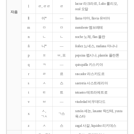
lacrar 라크라르, Lulio 룰리오,
l
ㄹ, ㄹㄹ
ㄹ
ocal 오칼
자음
ll
이*
―
llama 야마, lluvia 유비아
m
ㅁ
ㅁ
membrete 멤브레테
n
ㄴ
ㄴ
noche 노체, flan 플란
ñ
니*
―
ñoñez 뇨녜스, mañana 마냐나
p
ㅍ
ㅂ, 프
pepsina 펩시나, plantón 플란톤
q
ㅋ
―
quisquilla 키스키야
r
ㄹ
르
rascador 라스카도르
s
ㅅ
스
sastreria 사스트레리아
t
ㅌ
트
tetraetro 테트라에트로
v
ㅂ
―
viudedad 비우데다드
ㅅ,
xenón 세논, laxante 락산테, yuxta
x
ㄱ스
ㄱㅅ
육스타
z
ㅅ
스
zagal 사갈, liquidez 리키데스