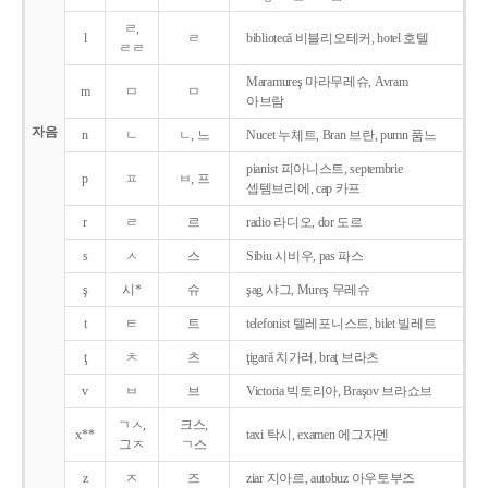
ㄹ,
l
ㄹ
bibliotecǎ 비블리오테커, hotel 호텔
ㄹㄹ
Maramureş 마라무레슈, Avram
m
ㅁ
ㅁ
아브람
자음
n
ㄴ
ㄴ, 느
Nucet 누체트, Bran 브란, pumn 품느
pianist 피아니스트, septembrie
p
ㅍ
ㅂ, 프
셉템브리에, cap 카프
r
ㄹ
르
radio 라디오, dor 도르
s
ㅅ
스
Sibiu 시비우, pas 파스
ş
시*
슈
şag 샤그, Mureş 무레슈
t
ㅌ
트
telefonist 텔레포니스트, bilet 빌레트
ţ
ㅊ
츠
ţigarǎ 치가러, braţ 브라츠
v
ㅂ
브
Victoria 빅토리아, Braşov 브라쇼브
ㄱㅅ,
크스,
x**
taxi 탁시, examen 에그자멘
그ㅈ
ㄱ스
z
ㅈ
즈
ziar 지아르, autobuz 아우토부즈