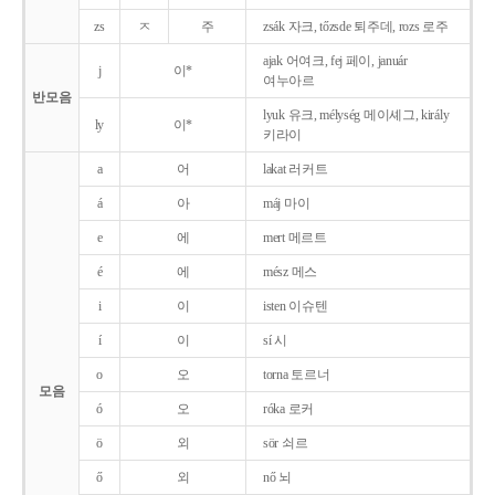
zs
ㅈ
주
zsák 자크, tőzsde 퇴주데, rozs 로주
ajak 어여크, fej 페이, január
j
이*
여누아르
반모음
lyuk 유크, mélység 메이셰그, király
ly
이*
키라이
a
어
lakat 러커트
á
아
máj 마이
e
에
mert 메르트
é
에
mész 메스
i
이
isten 이슈텐
í
이
sí 시
o
오
torna 토르너
모음
ó
오
róka 로커
ö
외
sör 쇠르
ő
외
nő 뇌