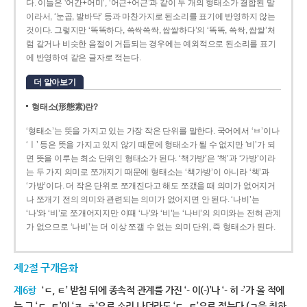
다. 이들은 ‘어간+어미’, ‘어근+어근’과 같이 두 개의 형태소가 결합된 말
이라서, ‘눈곱, 발바닥’ 등과 마찬가지로 된소리를 표기에 반영하지 않는
것이다. 그렇지만 ‘똑똑하다, 쓱싹쓱싹, 쌉쌀하다’의 ‘똑똑, 쓱싹, 쌉쌀’처
럼 같거나 비슷한 음절이 거듭되는 경우에는 예외적으로 된소리를 표기
에 반영하여 같은 글자로 적는다.
더 알아보기
형태소(形態素)란?
‘형태소’는 뜻을 가지고 있는 가장 작은 단위를 말한다. 국어에서 ‘ㅂ’이나
‘ㅣ’ 등은 뜻을 가지고 있지 않기 때문에 형태소가 될 수 없지만 ‘비’가 되
면 뜻을 이루는 최소 단위인 형태소가 된다. ‘책가방’은 ‘책’과 ‘가방’이라
는 두 가지 의미로 쪼개지기 때문에 형태소는 ‘책가방’이 아니라 ‘책’과
‘가방’이다. 더 작은 단위로 쪼개진다고 해도 쪼갰을 때 의미가 없어지거
나 쪼개기 전의 의미와 관련되는 의미가 없어지면 안 된다. ‘나비’는
‘나’와 ‘비’로 쪼개어지지만 이때 ‘나’와 ‘비’는 ‘나비’의 의미와는 전혀 관계
가 없으므로 ‘나비’는 더 이상 쪼갤 수 없는 의미 단위, 즉 형태소가 된다.
제2절 구개음화
제6항
‘ㄷ, ㅌ’ 받침 뒤에 종속적 관계를 가진 ‘- 이(-)’나 ‘- 히 -’가 올 적에
는 그 ‘ㄷ, ㅌ’이 ‘ㅈ, ㅊ’으로 소리 나더라도 ‘ㄷ, ㅌ’으로 적는다.(ㄱ을 취하