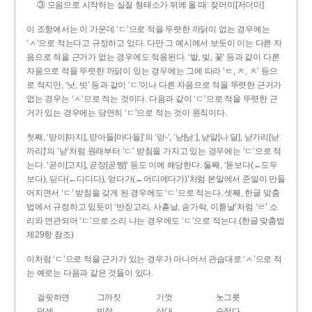
③ 모음으로 시작하는 실질 형태소가 뒤에 올 때: 젖어미[저더미]
이 조항에서는 이 가운데 ‘ㄷ’으로 적을 뚜렷한 까닭이 없는 경우에는
‘ㅅ’으로 적는다고 규정하고 있다. 다만 그 예시에서 보듯이 이는 다른 자
음으로 적을 근거가 없는 경우에도 적용된다. ‘밭, 빚, 꽃’ 등과 같이 다른
자음으로 적을 뚜렷한 까닭이 있는 경우에는 그에 따라 ‘ㅌ, ㅈ, ㅊ’ 등으
로 적지만, ‘낫, 빗’ 등과 같이 ‘ㄷ’이나 다른 자음으로 적을 뚜렷한 근거가
없는 경우는 ‘ㅅ’으로 적는 것이다. 다음과 같이 ‘ㄷ’으로 적을 뚜렷한 근
거가 있는 경우에는 당연히 ‘ㄷ’으로 적는 것이 원칙이다.
첫째, ‘맏이[마지], 맏아들[마다들]’의 ‘맏-’, ‘낟[낟ː], 낟알[나ː달], 낟가리[낟ː
까리]’의 ‘낟’처럼 원래부터 ‘ㄷ’ 받침을 가지고 있는 경우에는 ‘ㄷ’으로 적
는다. ‘곧이[고지], 곧장[곧짱]’ 등도 이에 해당한다. 둘째, ‘돋보다(←도두
보다), 딛다(←디디다), 얻다가(←어디에다가)’처럼 본말에서 준말이 만들
어지면서 ‘ㄷ’ 받침을 갖게 된 경우에도 ‘ㄷ’으로 적는다. 셋째, 한글 맞춤
법에서 규정하고 있듯이 ‘반짇고리, 사흗날, 숟가락, 이튿날’처럼 ‘ㄹ’ 소
리와 연관되어 ‘ㄷ’으로 소리 나는 경우에도 ‘ㄷ’으로 적는다.(한글 맞춤법
제29항 참조)
이처럼 ‘ㄷ’으로 적을 근거가 있는 경우가 아니어서 관습대로 ‘ㅅ’으로 적
는 예로는 다음과 같은 것들이 있다.
걸핏하면
그까짓
기껏
놋그릇
덧셈
빗장
삿대
숫접다