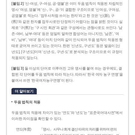
[붙임 2]
‘신-여성, 구-여성, 공-염불’은 이미 두음 법칙이 적용된 자립적인
명사 ‘여성, 염불’에 ‘신-, 구-, 공-’이 결합한 구조이므로 ‘신여성, 구여성,
공염불’로 적는다. ‘접두사처럼 쓰이는 한자’라고 한 것은 ‘신(新), 구
(舊)’와 같은 한자를 접두사로만 단정하기 어렵다는 점을 밝힌 것이다. 실
제로 ‘구(舊)’는 ‘구 시민 회관’과 같은 구성에서는 관형사로도 쓰인다. ‘남
존­-여비, 남부-­여대’ 등은 엄밀히 말하면 합성어는 아니지만, ‘남존’, ‘여
비’, ‘남부’, ‘여대’ 등이 마치 단어와 같이 인식되어 두음 법칙이 적용된 형
태로 굳어져 쓰이고 있는 것이다. 한편 ‘신년도, 구년도’ 등은 발음이 [신
년도], [구ː년도]이며 ‘신년­-도, 구년-­도’로 분석되는 구조이므로 이 규정이
적용되지 않는다.
[붙임 3]
둘 이상의 단어로 이루어진 고유 명사를 붙여 쓰는 경우에도, 결
합된 각 단어를 두음 법칙에 따라 적는다. 따라서 ‘한국 여자 농구 연맹’을
붙여서 쓰면 ‘한국여자농구연맹’이 된다.
더 알아보기
두음 법칙의 적용
두음 법칙의 적용에 차이가 있는 ‘연도’와 ‘년도’는 “표준국어대사전”에서
이러한 차이점을 확인할 수 있다.
연도(年度)
「명사」 사무나 회계 결산 따위의 처리를 위하여 편의