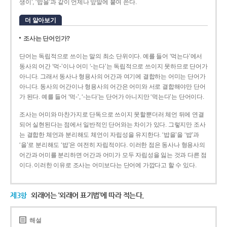
생이’, ‘밥을’과 같이 언제나 앞말에 붙여 쓴다.
더 알아보기
조사는 단어인가?
단어는 독립적으로 쓰이는 말의 최소 단위이다. 예를 들어 ‘먹는다’에서
동사의 어간 ‘먹-­’이나 어미 ‘­-는다’는 독립적으로 쓰이지 못하므로 단어가
아니다. 그래서 동사나 형용사의 어간과 여기에 결합하는 어미는 단어가
아니다. 동사의 어간이나 형용사의 어간은 어미와 서로 결합해야만 단어
가 된다. 예를 들어 ‘먹-’, ‘-는다’는 단어가 아니지만 ‘먹는다’는 단어이다.
조사는 어미와 마찬가지로 단독으로 쓰이지 못할뿐더러 체언 뒤에 연결
되어 실현된다는 점에서 일반적인 단어와는 차이가 있다. 그렇지만 조사
는 결합한 체언과 분리해도 체언이 자립성을 유지한다. ‘밥을’을 ‘밥’과
‘을’로 분리해도 ‘밥’은 여전히 자립적이다. 이러한 점은 동사나 형용사의
어간과 어미를 분리하면 어간과 어미가 모두 자립성을 잃는 것과 다른 점
이다. 이러한 이유로 조사는 어미보다는 단어에 가깝다고 할 수 있다.
제3항
외래어는 ‘외래어 표기법’에 따라 적는다.
해설