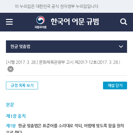
이 누리집은 대한민국 공식 전자정부 누리집입니다.
한글 맞춤법
[시행 2017. 3. 28.] 문화체육관광부 고시 제2017-12호(2017. 3. 28.)
규정 목록 보기
해설 닫기
본문
제1장 총칙
제1항
한글 맞춤법은 표준어를 소리대로 적되, 어법에 맞도록 함을 원칙
으로 한다.