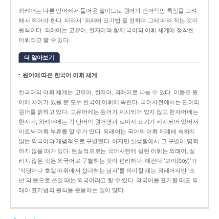
외래어는 다른 언어에서 들어온 말이므로 원어의 언어적인 특징을 고려
해서 적어야 한다. 따라서 ‘외래어 표기법’을 정하여 그에 따라 적는 것이
원칙이다. 외래어는 고유어, 한자어와 함께 국어의 어휘 체계에 정착한
어휘라고 할 수 있다.
더 알아보기
원어에 따른 한국어 어휘 체계
한국어의 어휘 체계는 고유어, 한자어, 외래어로 나눌 수 있다. 이들은 원
어에 차이가 있을 뿐 모두 한국어 어휘에 속한다. 국어사전에서는 단어의
원어를 밝히고 있다. 고유어에는 원어가 제시되어 있지 않고 한자어에는
한자가, 외래어에는 각 단어의 원어명과 로마자 표기가 제시되어 있어서
이로써 어휘 부류를 알 수가 있다. 외래어는 국어의 어휘 체계에 속하지
않는 외국어와 개념적으로 구별된다. 하지만 실생활에서 그 구별이 명확
하지 않을 때가 있다. 현실적으로는 국어사전에 실린 어휘는 외래어, 실
리지 않은 것은 외국어로 구별하는 것이 편리하다. 예컨대 ‘보이(boy)’가
‘식당이나 호텔 따위에서 접대하는 남자’를 의미할 때는 외래어지만 ‘소
년’의 뜻으로 쓰일 때는 외국어라고 할 수 있다. 외국어를 표기할 때도 외
래어 표기법의 원칙을 준용하는 일이 많다.