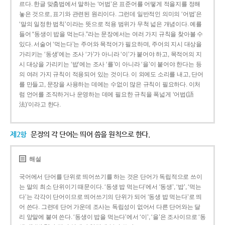
르다. 한글 맞춤법에서 말하는 ‘어법’은 표준어를 어떻게 적을지를 정해
놓은 것으로, 표기와 관련된 원리이다. 그런데 일반적인 의미의 ‘어법’은
‘말의 일정한 법칙’이라는 뜻으로 적용 범위가 무척 넓은 개념이다. 예를
들어 “동생이 밥을 먹는다.”라는 문장에서는 여러 가지 규칙을 찾아볼 수
있다. 서술어 ‘먹는다’는 주어와 목적어가 필요하며, 주어의 지시 대상을
가리키는 ‘동생’에는 조사 ‘가’가 아니라 ‘이’가 붙어야 하고, 목적어의 지
시 대상을 가리키는 ‘밥’에는 조사 ‘를’이 아니라 ‘을’이 붙어야 한다는 등
의 여러 가지 규칙이 적용되어 있는 것이다. 이 외에도 소리를 내고, 단어
를 만들고, 문장을 사용하는 데에는 수없이 많은 규칙이 필요하다. 이처
럼 언어를 조직하거나 운영하는 데에 필요한 규칙을 폭넓게 ‘어법(語
法)’이라고 한다.
제2항
문장의 각 단어는 띄어 씀을 원칙으로 한다.
해설
국어에서 단어를 단위로 띄어쓰기를 하는 것은 단어가 독립적으로 쓰이
는 말의 최소 단위이기 때문이다. ‘동생 밥 먹는다’에서 ‘동생’, ‘밥’, ‘먹는
다’는 각각이 단어이므로 띄어쓰기의 단위가 되어 ‘동생 밥 먹는다’로 띄
어 쓴다. 그런데 단어 가운데 조사는 독립성이 없어서 다른 단어와는 달
리 앞말에 붙여 쓴다. ‘동생이 밥을 먹는다’에서 ‘이’, ‘을’은 조사이므로 ‘동