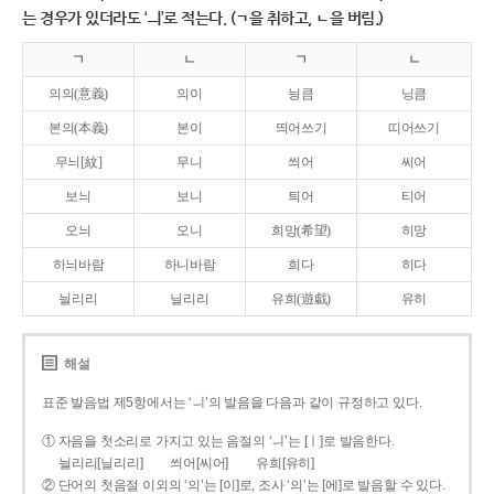
는 경우가 있더라도 ‘ㅢ’로 적는다. (ㄱ을 취하고, ㄴ을 버림.)
ㄱ
ㄴ
ㄱ
ㄴ
의의(意義)
의이
닁큼
닝큼
본의(本義)
본이
띄어쓰기
띠어쓰기
무늬[紋]
무니
씌어
씨어
보늬
보니
틔어
티어
오늬
오니
희망(希望)
히망
하늬바람
하니바람
희다
히다
늴리리
닐리리
유희(遊戱)
유히
해설
표준 발음법 제5항에서는 ‘ㅢ’의 발음을 다음과 같이 규정하고 있다.
① 자음을 첫소리로 가지고 있는 음절의 ‘ㅢ’는 [ㅣ]로 발음한다.
늴리리[닐리리]
씌어[씨어]
유희[유히]
② 단어의 첫음절 이외의 ‘의’는 [이]로, 조사 ‘의’는 [에]로 발음할 수 있다.