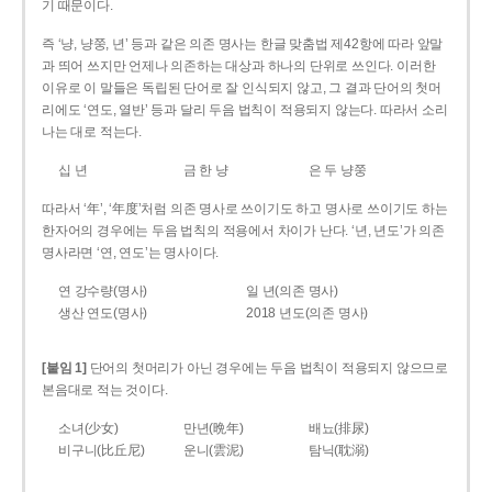
기 때문이다.
즉 ‘냥, 냥쭝, 년’ 등과 같은 의존 명사는 한글 맞춤법 제42항에 따라 앞말
과 띄어 쓰지만 언제나 의존하는 대상과 하나의 단위로 쓰인다. 이러한
이유로 이 말들은 독립된 단어로 잘 인식되지 않고, 그 결과 단어의 첫머
리에도 ‘연도, 열반’ 등과 달리 두음 법칙이 적용되지 않는다. 따라서 소리
나는 대로 적는다.
십 년
금 한 냥
은 두 냥쭝
따라서 ‘年’, ‘年度’처럼 의존 명사로 쓰이기도 하고 명사로 쓰이기도 하는
한자어의 경우에는 두음 법칙의 적용에서 차이가 난다. ‘년, 년도’가 의존
명사라면 ‘연, 연도’는 명사이다.
연 강수량(명사)
일 년(의존 명사)
생산 연도(명사)
2018 년도(의존 명사)
[붙임 1]
단어의 첫머리가 아닌 경우에는 두음 법칙이 적용되지 않으므로
본음대로 적는 것이다.
소녀(少女)
만년(晩年)
배뇨(排尿)
비구니(比丘尼)
운니(雲泥)
탐닉(耽溺)