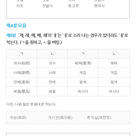
자칫
짓밟다
풋고추
햇곡식
제4절 모음
제8항
‘계, 례, 몌, 폐, 혜’의 ‘ㅖ’는 ‘ㅔ’로 소리 나는 경우가 있더라도 ‘ㅖ’로
적는다. (ㄱ을 취하고, ㄴ을 버림.)
ㄱ
ㄴ
ㄱ
ㄴ
계수(桂樹)
게수
혜택(惠澤)
헤택
사례(謝禮)
사레
계집
게집
연몌(連袂)
연메
핑계
핑게
폐품(廢品)
페품
계시다
게시다
다만, 다음 말은 본음대로 적는다.
게송(偈頌)
게시판(揭示板)
휴게실(休憩室)