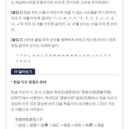
는 속담에서처럼 전통적으로 쓰여 온 것이므로 그대로 유지하였다.
[붙임 1]
한글 자모 스물넉 자만으로 적을 수 없는 소리들을 적기 위하여,
자모 두 개를 어우른 글자인 ‘ㄲ, ㄸ, ㅃ, ㅆ, ㅉ’, ‘ㅐ, ㅒ, ㅔ, ㅖ, ㅘ, ㅚ, ㅝ,
ㅟ, ㅢ’와 자모 세 개를 어우른 글자인 ‘ㅙ, ㅞ’를 쓴다는 것을 보여 준 것이
다.
[붙임 2]
사전에 올릴 적의 순서를 명확하게 하려고 제시한 것이다. 한편
받침 글자의 순서는 아래와 같다.
ㄱ ㄲ ㄳ ㄴ ㄵ ㄶ ㄷ ㄹ ㄺ ㄻ ㄼ ㄽ ㄾ ㄿ ㅀ ㅁ ㅂ ㅄ ㅅ ㅆ ㅇ ㅈ ㅊ
ㅋ ㅌ ㅍ ㅎ
더 알아보기
한글 자모 명칭의 유래
한글 자모의 수, 순서, 이름은 최세진(崔世珍)의 “훈몽자회(訓蒙字會)
(1527)”에서 비롯한다. 최세진은 “훈몽자회” 범례(凡例)에서 한글 자모가
초성에 쓰인 것과 종성에 쓰인 것을 짝을 지어 표시했는데, 그것이 자모
의 이름으로 이어졌다.
初聲終聲通用八字
ㄱ其役 ㄴ尼隱 ㄷ池
ㄹ梨乙 ㅁ眉音 ㅂ非邑 ㅅ時
ㆁ異凝