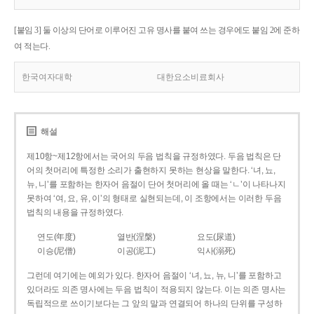
[붙임 3] 둘 이상의 단어로 이루어진 고유 명사를 붙여 쓰는 경우에도 붙임 2에 준하
여 적는다.
한국여자대학
대한요소비료회사
해설
제10항~제12항에서는 국어의 두음 법칙을 규정하였다. 두음 법칙은 단
어의 첫머리에 특정한 소리가 출현하지 못하는 현상을 말한다. ‘녀, 뇨,
뉴, 니’를 포함하는 한자어 음절이 단어 첫머리에 올 때는 ‘ㄴ’이 나타나지
못하여 ‘여, 요, 유, 이’의 형태로 실현되는데, 이 조항에서는 이러한 두음
법칙의 내용을 규정하였다.
연도(年度)
열반(涅槃)
요도(尿道)
이승(尼僧)
이공(泥工)
익사(溺死)
그런데 여기에는 예외가 있다. 한자어 음절이 ‘녀, 뇨, 뉴, 니’를 포함하고
있더라도 의존 명사에는 두음 법칙이 적용되지 않는다. 이는 의존 명사는
독립적으로 쓰이기보다는 그 앞의 말과 연결되어 하나의 단위를 구성하