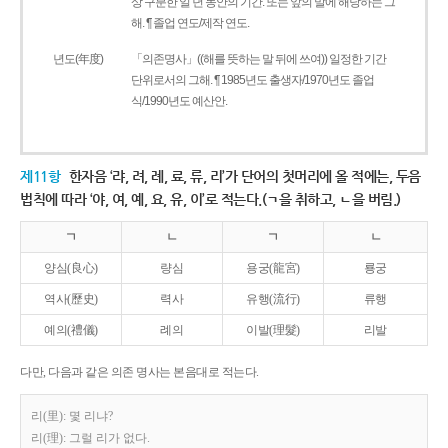
상 구분한 일 년 동안의 기간. 또는 앞의 말에 해당하는 그
해. ¶ 졸업 연도/제작 연도.
년도(年度)
「의존명사」((해를 뜻하는 말 뒤에 쓰여)) 일정한 기간
단위로서의 그해. ¶ 1985년도 출생자/1970년도 졸업
식/1990년도 예산안.
제11항
한자음 ‘랴, 려, 례, 료, 류, 리’가 단어의 첫머리에 올 적에는, 두음
법칙에 따라 ‘야, 여, 예, 요, 유, 이’로 적는다.(ㄱ을 취하고, ㄴ을 버림.)
ㄱ
ㄴ
ㄱ
ㄴ
양심(良心)
량심
용궁(龍宮)
룡궁
역사(歷史)
력사
유행(流行)
류행
예의(禮儀)
례의
이발(理髮)
리발
다만, 다음과 같은 의존 명사는 본음대로 적는다.
리(里): 몇 리냐?
리(理): 그럴 리가 없다.