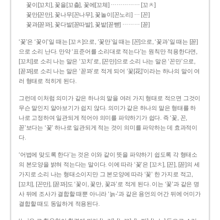
……………
꽃이[꼬치], 꽃을[꼬츨], 꽃에[꼬체]
[꼬ㅊ]
…
꽃만[꼰만], 꽃나무[꼰나무], 꽃놀이[꼰노리]
[꼰]
………
꽃과[꼳꽈], 꽃다발[꼳따발], 꽃밭[꼳빧]
[꼳]
‘꽃’은 ‘꽃이’일 때는 [꼬ㅊ]으로, ‘꽃만’일 때는 [꼰]으로, ‘꽃과’일 때는 [꼳]
으로 소리 난다. 만약 ‘표준어를 소리대로 적는다’는 원칙만 적용한다면,
[꼬치]로 소리 나는 말은 ‘꼬치’로, [꼰만]으로 소리 나는 말은 ‘꼰만’으로,
[꼳꽈]로 소리 나는 말은 ‘꼳꽈’로 적게 되어 ‘꽃[花]’이라는 하나의 말이 여
러 형태로 적히게 된다.
그런데 이처럼 의미가 같은 하나의 말을 여러 가지 형태로 적으면 그것이
무슨 말인지 알아보기가 쉽지 않다. 의미가 같은 하나의 말은 형태를 하
나로 고정하여 일관되게 적어야 의미를 파악하기가 쉽다. 즉 ‘꽃, 꼰,
꼳’보다는 ‘꽃’ 하나로 일관되게 적는 것이 의미를 파악하는 데 효과적이
다.
‘어법에 맞도록 한다’는 것은 이와 같이 뜻을 파악하기 쉽도록 각 형태소
의 본모양을 밝혀 적는다는 말이다. 이에 따라 ‘꽃’은 [꼬ㅊ], [꼰], [꼳]의 세
가지로 소리 나는 형태소이지만 그 본모양에 따라 ‘꽃’ 한 가지로 적고,
[꼬치], [꼰만], [꼳꽈]도 ‘꽃이, 꽃만, 꽃과’로 적게 된다. 이는 ‘꽃’과 같은 명
사 뒤에 조사가 결합할 때뿐 아니라 ‘늙-’과 같은 용언의 어간 뒤에 어미가
결합할 때도 동일하게 적용된다.