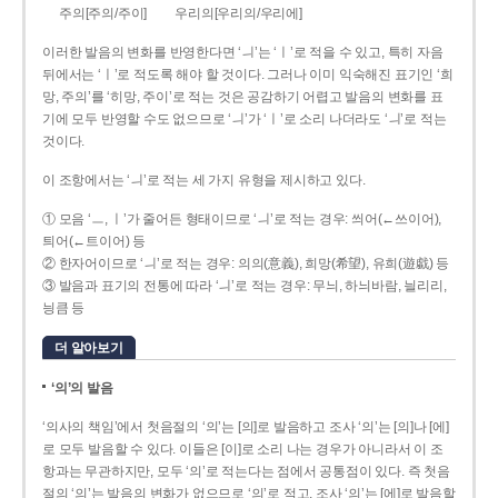
주의[주의/주이]
우리의[우리의/우리에]
이러한 발음의 변화를 반영한다면 ‘ㅢ’는 ‘ㅣ’로 적을 수 있고, 특히 자음
뒤에서는 ‘ㅣ’로 적도록 해야 할 것이다. 그러나 이미 익숙해진 표기인 ‘희
망, 주의’를 ‘히망, 주이’로 적는 것은 공감하기 어렵고 발음의 변화를 표
기에 모두 반영할 수도 없으므로 ‘ㅢ’가 ‘ㅣ’로 소리 나더라도 ‘ㅢ’로 적는
것이다.
이 조항에서는 ‘ㅢ’로 적는 세 가지 유형을 제시하고 있다.
① 모음 ‘ㅡ, ㅣ’가 줄어든 형태이므로 ‘ㅢ’로 적는 경우: 씌어(←쓰이어),
틔어(←트이어) 등
② 한자어이므로 ‘ㅢ’로 적는 경우: 의의(意義), 희망(希望), 유희(遊戱) 등
③ 발음과 표기의 전통에 따라 ‘ㅢ’로 적는 경우: 무늬, 하늬바람, 늴리리,
닁큼 등
더 알아보기
‘의’의 발음
‘의사의 책임’에서 첫음절의 ‘의’는 [의]로 발음하고 조사 ‘의’는 [의]나 [에]
로 모두 발음할 수 있다. 이들은 [이]로 소리 나는 경우가 아니라서 이 조
항과는 무관하지만, 모두 ‘의’로 적는다는 점에서 공통점이 있다. 즉 첫음
절의 ‘의’는 발음의 변화가 없으므로 ‘의’로 적고, 조사 ‘의’는 [에]로 발음할