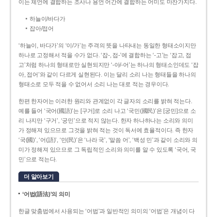
이는 체언에 결합하는 조사나 용언 어간에 결합하는 어미도 마찬가지다.
하늘이/바다가
잡아/접어
‘하늘이, 바다가’의 ‘이/가’는 주격의 뜻을 나타내는 동일한 형태소이지만
하나로 고정해서 적을 수가 없다. ‘잡-, 접-’에 결합하는 ‘-고’는 ‘잡고, 접
고’처럼 하나의 형태로만 실현되지만 ‘-아/-어’는 하나의 형태소인데도 ‘잡
아, 접어’와 같이 다르게 실현된다. 이는 달리 소리 나는 형태들을 하나의
형태소로 모두 적을 수 없어서 소리 나는 대로 적는 경우이다.
한편 한자어는 이러한 원리와 관계없이 각 글자의 소리를 밝혀 적는다.
예를 들어 ‘국어(國語)’는 [구거]로 소리 나고 ‘국민(國民)’은 [궁민]으로 소
리 나지만 ‘구거’, ‘궁민’으로 적지 않는다. 한자 하나하나는 소리와 의미
가 정해져 있으므로 그것을 밝혀 적는 것이 독서에 효율적이다. 즉 한자
‘국(國)’, ‘어(語)’, ‘민(民)’은 ‘나라 국’, ‘말씀 어’, ‘백성 민’과 같이 소리와 의
미가 정해져 있으므로 그 독립적인 소리와 의미를 알 수 있도록 ‘국어, 국
민’으로 적는다.
더 알아보기
‘어법(語法)’의 의미
한글 맞춤법에서 사용되는 ‘어법’과 일반적인 의미의 ‘어법’은 개념이 다