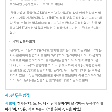
수 있지만 [의]가 원칙이므로 ‘의’로 적는다.
‘한글 마춤법 통일안(1933)’에서는 ‘긔챠, 일긔’와 같이 언어 현실에서 멀
어진 표기를 ‘기차(汽車), 일기(日氣)’로 적을 것을 규정하였다. 그러나 ‘희
망, 주의’는 [의]로 발음되므로 표기도 ‘ㅢ’로 한다고 규정하였다. ‘한글 맞
춤법(1988)’에서는 발음의 변화는 인정하면서 표기는 기존대로 유지하
였다.
‘늬’의 발음과 표기
‘늴리리, 무늬’ 등의 ‘늬’를 ‘니’로 읽지만 표기는 ‘늬’로 하는 것을 ‘ㄴ’의 음
가와 관련하여 설명하기도 한다. ‘무늬’의 ‘ㄴ’은 ‘어머니’의 ‘ㄴ’과 음가가
다르므로 이를 고려하여 ‘늬’로 적는다는 견해이다. 이에 따르면 ‘ㄴ’은
‘ㅣ(ㅑ, ㅕ, ㅛ, ㅠ)’와 결합하면 ‘어머니, 읽으니까’에서의 [니]처럼 경구개
음(硬口蓋音) [ɲ]으로 발음되지만, ‘늴리리, 무늬’ 등의 ‘늬’에서는 구개음
화하지 않은 ‘ㄴ’, 곧 치경음(齒莖音) [n]으로 발음된다. 이를 고려하여 ‘늴
리리, 무늬’ 등에서는 전통적인 표기대로 ‘늬’로 적는다고 본다.
제5절 두음 법칙
제10항
한자음 ‘녀, 뇨, 뉴, 니’가 단어 첫머리에 올 적에는, 두음 법칙에
따라 ‘여, 요, 유, 이’로 적는다. (ㄱ을 취하고, ㄴ을 버림.)