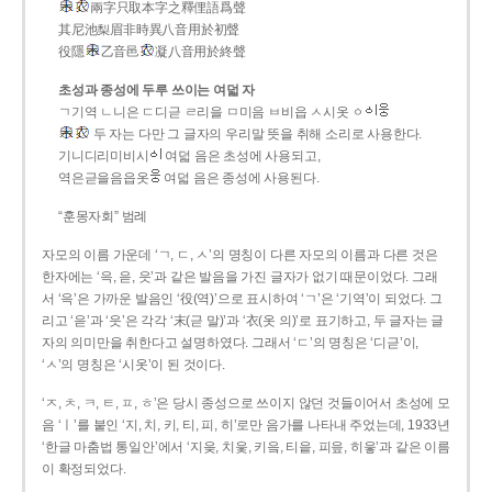
兩字只取本字之釋俚語爲聲
其尼池梨眉非時異八音用於初聲
役隱
乙音邑
凝八音用於終聲
초성과 종성에 두루 쓰이는 여덟 자
ㄱ기역 ㄴ니은 ㄷ디귿 ㄹ리을 ㅁ미음 ㅂ비읍 ㅅ시옷 ㆁ
두 자는 다만 그 글자의 우리말 뜻을 취해 소리로 사용한다.
기니디리미비시
여덟 음은 초성에 사용되고,
역은귿을음읍옷
여덟 음은 종성에 사용된다.
“훈몽자회” 범례
자모의 이름 가운데 ‘ㄱ, ㄷ, ㅅ’의 명칭이 다른 자모의 이름과 다른 것은
한자에는 ‘윽, 읃, 읏’과 같은 발음을 가진 글자가 없기 때문이었다. 그래
서 ‘윽’은 가까운 발음인 ‘役(역)’으로 표시하여 ‘ㄱ’은 ‘기역’이 되었다. 그
리고 ‘읃’과 ‘읏’은 각각 ‘末(귿 말)’과 ‘衣(옷 의)’로 표기하고, 두 글자는 글
자의 의미만을 취한다고 설명하였다. 그래서 ‘ㄷ’의 명칭은 ‘디귿’이,
‘ㅅ’의 명칭은 ‘시옷’이 된 것이다.
‘ㅈ, ㅊ, ㅋ, ㅌ, ㅍ, ㅎ’은 당시 종성으로 쓰이지 않던 것들이어서 초성에 모
음 ‘ㅣ’를 붙인 ‘지, 치, 키, 티, 피, 히’로만 음가를 나타내 주었는데, 1933년
‘한글 마춤법 통일안’에서 ‘지읒, 치읓, 키읔, 티읕, 피읖, 히읗’과 같은 이름
이 확정되었다.