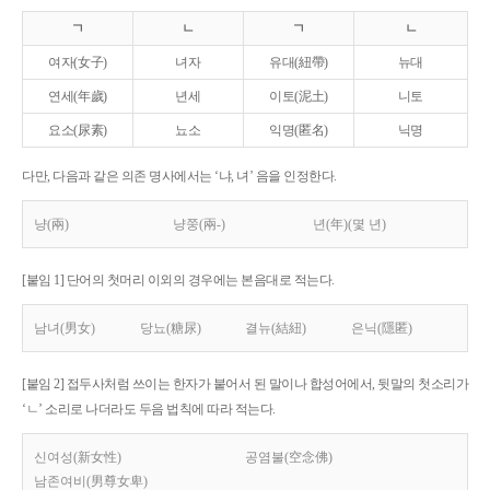
ㄱ
ㄴ
ㄱ
ㄴ
여자(女子)
녀자
유대(紐帶)
뉴대
연세(年歲)
년세
이토(泥土)
니토
요소(尿素)
뇨소
익명(匿名)
닉명
다만, 다음과 같은 의존 명사에서는 ‘냐, 녀’ 음을 인정한다.
냥(兩)
냥쭝(兩-)
년(年)(몇 년)
[붙임 1] 단어의 첫머리 이외의 경우에는 본음대로 적는다.
남녀(男女)
당뇨(糖尿)
결뉴(結紐)
은닉(隱匿)
[붙임 2] 접두사처럼 쓰이는 한자가 붙어서 된 말이나 합성어에서, 뒷말의 첫소리가
‘ㄴ’ 소리로 나더라도 두음 법칙에 따라 적는다.
신여성(新女性)
공염불(空念佛)
남존여비(男尊女卑)