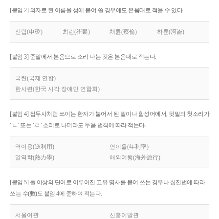
[붙임 2] 외자로 된 이름을 성에 붙여 쓸 경우에도 본음대로 적을 수 있다.
신립(申砬)
최린(崔麟)
채륜(蔡倫)
하륜(河崙)
[붙임 3] 준말에서 본음으로 소리 나는 것은 본음대로 적는다.
국련(국제 연합)
한시련(한국 시각 장애인 연합회)
[붙임 4] 접두사처럼 쓰이는 한자가 붙어서 된 말이나 합성어에서, 뒷말의 첫소리가
‘ㄴ’ 또는 ‘ㄹ’ 소리로 나더라도 두음 법칙에 따라 적는다.
역이용(逆利用)
연이율(年利率)
열역학(熱力學)
해외여행(海外旅行)
[붙임 5] 둘 이상의 단어로 이루어진 고유 명사를 붙여 쓰는 경우나 십진법에 따라
쓰는 수(數)도 붙임 4에 준하여 적는다.
서울여관
신흥이발관