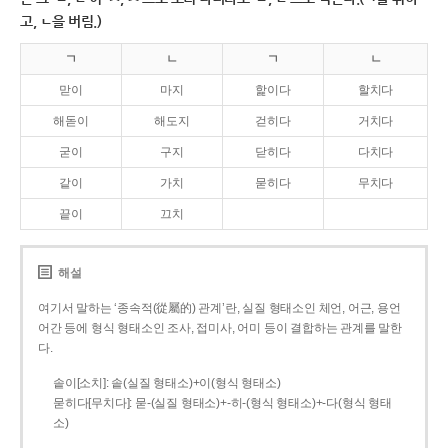
고, ㄴ을 버림.)
ㄱ
ㄴ
ㄱ
ㄴ
맏이
마지
핥이다
할치다
해돋이
해도지
걷히다
거치다
굳이
구지
닫히다
다치다
같이
가치
묻히다
무치다
끝이
끄치
해설
여기서 말하는 ‘종속적(從屬的) 관계’란, 실질 형태소인 체언, 어근, 용언
어간 등에 형식 형태소인 조사, 접미사, 어미 등이 결합하는 관계를 말한
다.
솥이[소치]: 솥(실질 형태소)+이(형식 형태소)
묻히다[무치다]: 묻­-(실질 형태소)+­-히­-(형식 형태소)+-다(형식 형태
소)