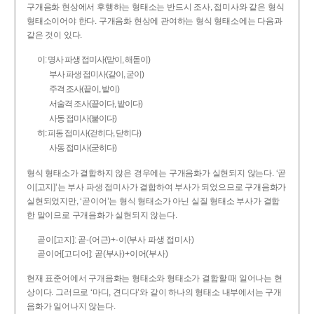
구개음화 현상에서 후행하는 형태소는 반드시 조사, 접미사와 같은 형식
형태소이어야 한다. 구개음화 현상에 관여하는 형식 형태소에는 다음과
같은 것이 있다.
이: 명사 파생 접미사(맏이, 해돋이)
부사 파생 접미사(같이, 굳이)
주격 조사(끝이, 밭이)
서술격 조사(끝이다, 밭이다)
사동 접미사(붙이다)
히: 피동 접미사(걷히다, 닫히다)
사동 접미사(굳히다)
형식 형태소가 결합하지 않은 경우에는 구개음화가 실현되지 않는다. ‘곧
이[고지]’는 부사 파생 접미사가 결합하여 부사가 되었으므로 구개음화가
실현되었지만, ‘곧이어’는 형식 형태소가 아닌 실질 형태소 부사가 결합
한 말이므로 구개음화가 실현되지 않는다.
곧이[고지]: 곧-­(어근)+­-이(부사 파생 접미사)
곧이어[고디어]: 곧(부사)+이어(부사)
현재 표준어에서 구개음화는 형태소와 형태소가 결합할 때 일어나는 현
상이다. 그러므로 ‘마디, 견디다’와 같이 하나의 형태소 내부에서는 구개
음화가 일어나지 않는다.