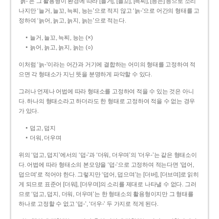
‘늙-’은 그 활용형이 환경에 따라 [늘거], [늘꼬], [늑찌], [능는] 등으로 소리
나지만 ‘늘거, 늘꼬, 늑찌, 능는’으로 적지 않고 ‘늙-’으로 어간의 형태를 고
정하여 ‘늙어, 늙고, 늙지, 늙는’으로 적는다.
늘거, 늘꼬, 늑찌, 능는 (×)
늙어, 늙고, 늙지, 늙는 (○)
이처럼 ‘늙-­’이라는 어간과 거기에 결합하는 어미의 형태를 고정하여 적
으면 각 형태소가 지닌 뜻을 분명하게 파악할 수 있다.
그러나 언제나 어법에 따라 형태소를 고정하여 적을 수 있는 것은 아니
다. 하나의 형태소라고 하더라도 한 형태로 고정하여 적을 수 없는 경우
가 있다.
덥고, 덥지
더워, 더우며
위의 ‘덥고, 덥지’에서의 ‘덥-­’과 ‘더워, 더우며’의 ‘더우-­’는 같은 형태소이
다. 어법에 따라 형태소의 본모양을 ‘덥-­’으로 고정하여 적는다면 ‘덥어,
덥으며’로 적어야 한다. 그렇지만 ‘덥어, 덥으며’는 [더버], [더브며]로 읽히
게 되므로 표준어 [더워], [더우며]의 소리를 제대로 나타낼 수 없다. 그러
므로 ‘덥고, 덥지, 더워, 더우며’는 한 형태소의 활용형이지만 그 형태를
하나로 고정할 수 없고 ‘덥-’, ‘더우-’ 두 가지로 적게 된다.