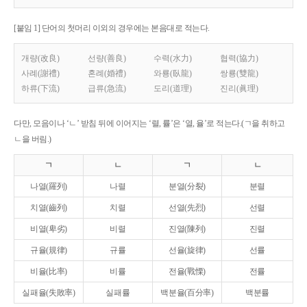
[붙임 1] 단어의 첫머리 이외의 경우에는 본음대로 적는다.
개량(改良)
선량(善良)
수력(水力)
협력(協力)
사례(謝禮)
혼례(婚禮)
와룡(臥龍)
쌍룡(雙龍)
하류(下流)
급류(急流)
도리(道理)
진리(眞理)
다만, 모음이나 ‘ㄴ’ 받침 뒤에 이어지는 ‘렬, 률’은 ‘열, 율’로 적는다.(ㄱ을 취하고
ㄴ을 버림.)
ㄱ
ㄴ
ㄱ
ㄴ
나열(羅列)
나렬
분열(分裂)
분렬
치열(齒列)
치렬
선열(先烈)
선렬
비열(卑劣)
비렬
진열(陳列)
진렬
규율(規律)
규률
선율(旋律)
선률
비율(比率)
비률
전율(戰慄)
전률
실패율(失敗率)
실패률
백분율(百分率)
백분률