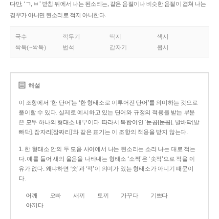
다만, ‘ㄱ, ㅂ’ 받침 뒤에서 나는 된소리는, 같은 음절이나 비슷한 음절이 겹쳐 나는
경우가 아니면 된소리로 적지 아니한다.
국수
깍두기
딱지
색시
싹둑(~싹둑)
법석
갑자기
몹시
해설
이 조항에서 ‘한 단어’는 ‘한 형태소로 이루어진 단어’를 의미하는 것으로
풀이할 수 있다. 실제로 예시하고 있는 단어와 규정의 적용을 받는 부분
은 모두 하나의 형태소 내부이다. 따라서 복합어인 ‘눈곱[눈꼽], 발바닥[발
빠닥], 잠자리[잠짜리]’와 같은 표기는 이 조항의 적용을 받지 않는다.
1. 한 형태소 안의 두 모음 사이에서 나는 된소리는 소리 나는 대로 적는
다. 예를 들어 새의 울음을 나타내는 형태소 ‘소쩍’은 ‘솟적’으로 적을 이
유가 없다. 왜냐하면 ‘솟’과 ‘적’이 의미가 있는 형태소가 아니기 때문이
다.
어깨
오빠
새끼
토끼
가꾸다
기쁘다
아끼다