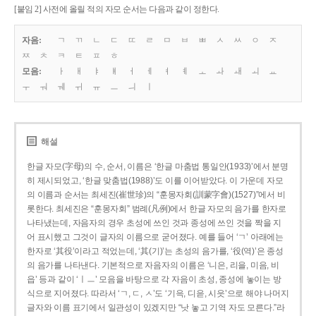
[붙임 2] 사전에 올릴 적의 자모 순서는 다음과 같이 정한다.
자음:
ㄱ
ㄲ
ㄴ
ㄷ
ㄸ
ㄹ
ㅁ
ㅂ
ㅃ
ㅅ
ㅆ
ㅇ
ㅈ
ㅉ
ㅊ
ㅋ
ㅌ
ㅍ
ㅎ
모음:
ㅏ
ㅐ
ㅑ
ㅒ
ㅓ
ㅔ
ㅕ
ㅖ
ㅗ
ㅘ
ㅙ
ㅚ
ㅛ
ㅜ
ㅝ
ㅞ
ㅟ
ㅠ
ㅡ
ㅢ
ㅣ
해설
한글 자모(字母)의 수, 순서, 이름은 ‘한글 마춤법 통일안(1933)’에서 분명
히 제시되었고, ‘한글 맞춤법(1988)’도 이를 이어받았다. 이 가운데 자모
의 이름과 순서는 최세진(崔世珍)의 “훈몽자회(訓蒙字會)(1527)”에서 비
롯한다. 최세진은 “훈몽자회” 범례(凡例)에서 한글 자모의 음가를 한자로
나타냈는데, 자음자의 경우 초성에 쓰인 것과 종성에 쓰인 것을 짝을 지
어 표시했고 그것이 글자의 이름으로 굳어졌다. 예를 들어 ‘ㄱ’ 아래에는
한자로 ‘其役’이라고 적었는데, ‘其(기)’는 초성의 음가를, ‘役(역)’은 종성
의 음가를 나타낸다. 기본적으로 자음자의 이름은 ‘니은, 리을, 미음, 비
읍’ 등과 같이 ‘ㅣㅡ’ 모음을 바탕으로 각 자음이 초성, 종성에 놓이는 방
식으로 지어졌다. 따라서 ‘ㄱ, ㄷ, ㅅ’도 ‘기윽, 디읃, 시읏’으로 해야 나머지
글자와 이름 표기에서 일관성이 있겠지만 “낫 놓고 기역 자도 모른다.”라