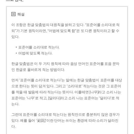
해설
이 조항은 한글 맞춤법의 대원칙을 밝히고 있다. “표준어를 소리대로 적
되”가 기본 원칙이라면, “어법에 맞도록 함”은 또 다른 원칙이라고 할 수
있다.
표준어를 소리대로 적는다.
어법에 맞도록 적는다.
한글 맞춤법은 이 두 가지 원칙에 따라 음성 언어인 표준어를 표음 문자
인 한글로 올바르게 적는 방법이다.
먼저 ‘표준어를 소리대로 적는다’는 말에는 한글 맞춤법이 표준어를 대상
으로 한다는 뜻이 담겨 있다. 그리고 ‘소리대로’ 적는다는 것은 그 표준어
를 적을 때 발음에 따라 적는다는 뜻이다. 이를테면 [나무]라고 소리 나는
표준어는 ‘나무’로 적고, [달리다]라고 소리 나는 표준어는 ‘달리다’로 적
는다.
그런데 표준어를 소리대로 적는다는 원칙만으로 충분하지 않은 경우가
있다. 예를 들어 ‘꽃[花]’이란 단어는 쓰이는 환경에 따라 소리가 달라진
다.