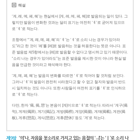
해설
‘계, 례, 몌, 폐, 혜’는 현실에서 [게, 레, 메, 페, 헤]로 발음되는 일이 있다. 그
렇지만 발음이 변화한 것과는 달리 표기는 여전히 ‘ㅖ’로 굳어져 있으므
로 ‘ㅖ’로 적는다.
조항에서 “‘계, 례, 몌, 폐, 혜’의 ‘ㅖ’는 ‘ㅔ’로 소리 나는 경우가 있더라
도”라고 한 것이 ‘례’를 [레]로 발음하는 것을 허용한다는 뜻은 아니다. 표
준 발음법 제5항에서는 [레]로 발음할 수 없다고 명시하고 있기 때문이다.
“소리 나는 경우가 있더라도”는 표준 발음을 제시한 것이 아니라 현실 발
음을 언급한 것이라고 해석해야 한다.
‘계, 몌, 폐, 혜’는 발음의 변화를 따르면 ‘ㅔ’로 적어야 할 것처럼 보인다.
그러나 ‘ㅖ’의 발음이 완전히 사라졌다고 할 수 없고 철자와 발음이 반드
시 일치하는 것도 아니다. 또한 사람들이 여전히 표기를 ‘ㅖ’로 인식하므
로 ‘ㅖ’로 적는다.
다만, 한자 ‘偈, 揭, 憩’는 본음이 [게]이므로 ‘ㅔ’로 적는다. 따라서 ‘게구(偈
句), 게제(偈諦), 게기(揭記), 게방(揭榜), 게양(揭揚), 게재(揭載), 게판(揭
板), 게류(憩流), 게식(憩息), 게휴(憩休)’ 등도 ‘게’로 적는다.
제9항
‘의’나, 자음을 첫소리로 가지고 있는 음절의 ‘ㅢ’는 ‘ㅣ’로 소리 나