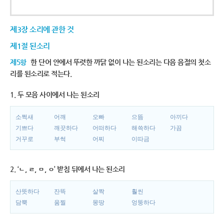
제3장 소리에 관한 것
제1절 된소리
제5항
한 단어 안에서 뚜렷한 까닭 없이 나는 된소리는 다음 음절의 첫소
리를 된소리로 적는다.
1. 두 모음 사이에서 나는 된소리
소쩍새
어깨
오빠
으뜸
아끼다
기쁘다
깨끗하다
어떠하다
해쓱하다
가끔
거꾸로
부썩
어찌
이따금
2. ‘ㄴ, ㄹ, ㅁ, ㅇ’ 받침 뒤에서 나는 된소리
산뜻하다
잔뜩
살짝
훨씬
담뿍
움찔
몽땅
엉뚱하다