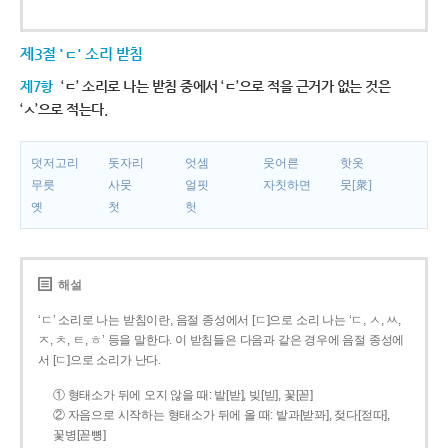
제3절 'ㄷ' 소리 받침
제7항
‘ㄷ’ 소리로 나는 받침 중에서 ‘ㄷ’으로 적을 근거가 없는 것은
‘ㅅ’으로 적는다.
덧저고리
돗자리
엇셈
웃어른
핫옷
무릇
사뭇
얼핏
자칫하면
뭇[衆]
옛
첫
헛
해설
‘ㄷ’ 소리로 나는 받침이란, 음절 종성에서 [ㄷ]으로 소리 나는 ‘ㄷ, ㅅ, ㅆ,
ㅈ, ㅊ, ㅌ, ㅎ’ 등을 말한다. 이 받침들은 다음과 같은 경우에 음절 종성에
서 [ㄷ]으로 소리가 난다.
① 형태소가 뒤에 오지 않을 때: 밭[받], 빚[빋], 꽃[꼳]
② 자음으로 시작하는 형태소가 뒤에 올 때: 밭과[받꽈], 젖다[젇따],
꽃병[꼳뼝]