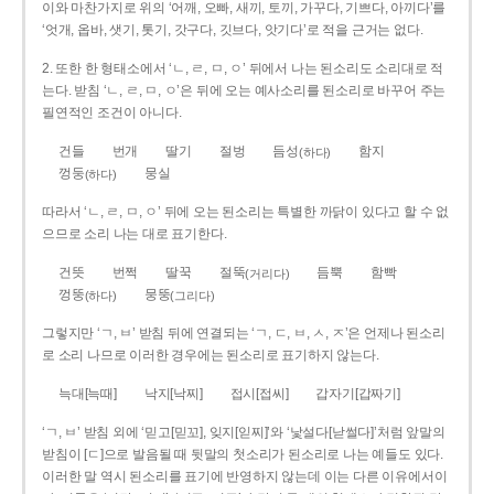
이와 마찬가지로 위의 ‘어깨, 오빠, 새끼, 토끼, 가꾸다, 기쁘다, 아끼다’를
‘엇개, 옵바, 샛기, 톳기, 갓구다, 깃브다, 앗기다’로 적을 근거는 없다.
2. 또한 한 형태소에서 ‘ㄴ, ㄹ, ㅁ, ㅇ’ 뒤에서 나는 된소리도 소리대로 적
는다. 받침 ‘ㄴ, ㄹ, ㅁ, ㅇ’은 뒤에 오는 예사소리를 된소리로 바꾸어 주는
필연적인 조건이 아니다.
건들
번개
딸기
절벙
듬성
함지
(하다)
껑둥
뭉실
(하다)
따라서 ‘ㄴ, ㄹ, ㅁ, ㅇ’ 뒤에 오는 된소리는 특별한 까닭이 있다고 할 수 없
으므로 소리 나는 대로 표기한다.
건뜻
번쩍
딸꾹
절뚝
듬뿍
함빡
(거리다)
껑뚱
뭉뚱
(하다)
(그리다)
그렇지만 ‘ㄱ, ㅂ’ 받침 뒤에 연결되는 ‘ㄱ, ㄷ, ㅂ, ㅅ, ㅈ’은 언제나 된소리
로 소리 나므로 이러한 경우에는 된소리로 표기하지 않는다.
늑대[늑때]
낙지[낙찌]
접시[접씨]
갑자기[갑짜기]
‘ㄱ, ㅂ’ 받침 외에 ‘믿고[믿꼬], 잊지[읻찌]’와 ‘낯설다[낟썰다]’처럼 앞말의
받침이 [ㄷ]으로 발음될 때 뒷말의 첫소리가 된소리로 나는 예들도 있다.
이러한 말 역시 된소리를 표기에 반영하지 않는데 이는 다른 이유에서이