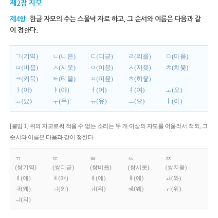
제2장 자모
제4항
한글 자모의 수는 스물넉 자로 하고, 그 순서와 이름은 다음과 같
이 정한다.
ㄱ(기역)
ㄴ(니은)
ㄷ(디귿)
ㄹ(리을)
ㅁ(미음)
ㅂ(비읍)
ㅅ(시옷)
ㅇ(이응)
ㅈ(지읒)
ㅊ(치읓)
ㅋ(키읔)
ㅌ(티읕)
ㅍ(피읖)
ㅎ(히읗)
ㅏ(아)
ㅑ(야)
ㅓ(어)
ㅕ(여)
ㅗ(오)
ㅛ(요)
ㅜ(우)
ㅠ(유)
ㅡ(으)
ㅣ(이)
[붙임 1] 위의 자모로써 적을 수 없는 소리는 두 개 이상의 자모를 어울러서 적되, 그
순서와 이름은 다음과 같이 정한다.
ㄲ
ㄸ
ㅃ
ㅆ
ㅉ
(쌍기역)
(쌍디귿)
(쌍비읍)
(쌍시옷)
(쌍지읒)
ㅐ(애)
ㅒ(얘)
ㅔ(에)
ㅖ(예)
ㅘ(와)
ㅙ(왜)
ㅚ(외)
ㅝ(워)
ㅞ(웨)
ㅟ(위)
ㅢ(의)