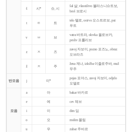
šal 샬, vlasništvo 블라스니슈트보,
š
시*
슈, 시
broš 브로시
telo 텔로, ostrvo 오스트르보, put
t
ㅌ
트
푸트
vatra 바트라, olovka 올로브카,
v
ㅂ
브
proliv 프롤리브
zavoj 자보이, pozno 포즈노, obraz
z
ㅈ
즈
오브라즈
žena 제나, izložba 이즐로주바, muž
ž
ㅈ
주
무주
pojas 포야스, zavoj 자보이, odjelo
반모음
j
이*
오델로
a
아
bakar 바카르
e
에
cev 체브
모음
i
이
dim 딤
o
오
molim 몰림
u
우
zubar 주바르