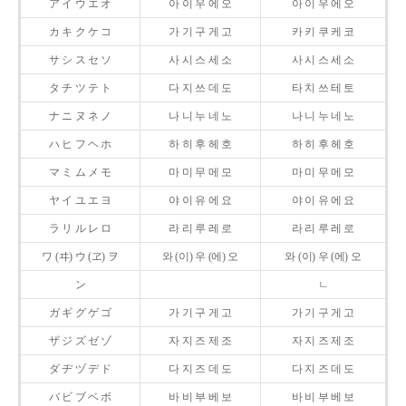
ア イ ウ エ オ
아 이 우 에 오
아 이 우 에 오
カ キ ク ケ コ
가 기 구 게 고
카 키 쿠 케 코
サ シ ス セ ソ
사 시 스 세 소
사 시 스 세 소
タ チ ツ テ ト
다 지 쓰 데 도
타 치 쓰 테 토
ナ ニ ヌ ネ ノ
나 니 누 네 노
나 니 누 네 노
ハ ヒ フ ヘ ホ
하 히 후 헤 호
하 히 후 헤 호
マ ミ ム メ モ
마 미 무 메 모
마 미 무 메 모
ヤ イ ユ エ ヨ
야 이 유 에 요
야 이 유 에 요
ラ リ ル レ ロ
라 리 루 레 로
라 리 루 레 로
ワ (ヰ) ウ (ヱ) ヲ
와 (이) 우 (에) 오
와 (이) 우 (에) 오
ン
ㄴ
ガ ギ グ ゲ ゴ
가 기 구 게 고
가 기 구 게 고
ザ ジ ズ ゼ ゾ
자 지 즈 제 조
자 지 즈 제 조
ダ ヂ ヅ デ ド
다 지 즈 데 도
다 지 즈 데 도
バ ビ ブ ベ ボ
바 비 부 베 보
바 비 부 베 보