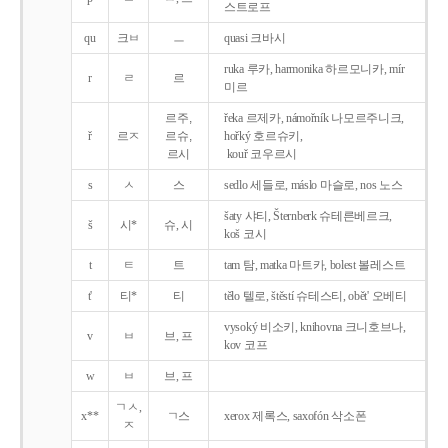
스트로프
qu
크ㅂ
ㅡ
quasi 크바시
ruka 루카, harmonika 하르모니카, mír
r
ㄹ
르
미르
르주,
řeka 르제카, námořník 나모르주니크,
ř
르ㅈ
르슈,
hořký 호르슈키,
르시
kouř 코우르시
s
ㅅ
스
sedlo 세들로, máslo 마슬로, nos 노스
šaty 샤티, Šternberk 슈테른베르크,
š
시*
슈, 시
koš 코시
t
ㅌ
트
tam 탐, matka 마트카, bolest 볼레스트
t'
티*
티
tělo 텔로, štěstí 슈테스티, obět' 오베티
vysoký 비소키, knihovna 크니호브나,
v
ㅂ
브, 프
kov 코프
w
ㅂ
브, 프
ㄱㅅ,
x**
ㄱ스
xerox 제록스, saxofón 삭소폰
ㅈ