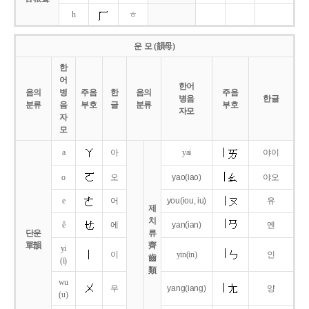
h
ㅎ
운 모 (韻母)
한
어
한어
음의
병
주음
한
음의
주음
병음
한글
분류
음
부호
글
분류
부호
자모
자
모
a
아
yai
야이
o
오
yao
(iao)
야오
e
어
you
(iou,
iu)
유
제
치
ê
에
yan
(ian)
옌
단운
류
單韻
齊
yi
이
yin(in)
인
齒
(i)
類
wu
우
yang
(iang)
양
(u)