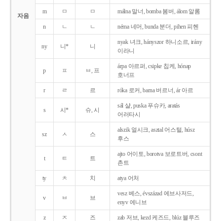
m
ㅁ
ㅁ
málna 말너, bomba 봄버, álom 알롬
자음
n
ㄴ
ㄴ
néma 네머, bunda 분더, pihen 피헨
nyak 녀크, hányszor 하니소르, irány
ny
니*
니
이라니
árpa 아르퍼, csipke 칩케, hónap
p
ㅍ
ㅂ, 프
호너프
r
ㄹ
르
róka 로커, barna 버르너, ár 아르
sál 샬, puska 푸슈카, aratás
s
시*
슈, 시
어러타시
alszik 얼시크, asztal 어스털, húsz
sz
ㅅ
스
후스
ajto 어이토, borotva 보로트버, csont
t
ㅌ
트
촌트
ty
ㅊ
치
atya 어처
vesz 베스, évszázad 에브사저드,
v
ㅂ
브
enyv 에니브
z
ㅈ
즈
zab 저브, kezd 케즈드, blúz 블루즈