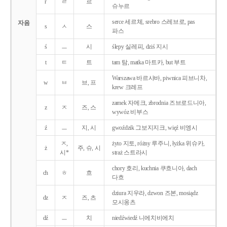
r
ㄹ
르
슈누르
serce 세르체, srebro 스레브로, pas
자음
s
ㅅ
스
파스
ś
ㅡ
시
ślepy 실레피, dziś 지시
t
ㅌ
트
tam 탐, matka 마트카, but 부트
Warszawa 바르샤바, piwnica 피브니차,
w
ㅂ
브, 프
krew 크레프
zamek 자메크, zbrodnia 즈브로드니아,
z
ㅈ
즈, 스
wywóz 비부스
ź
ㅡ
지, 시
gwoździk 그보지지크, więź 비엥시
ㅈ,
żyto 지토, różny 루주니, łyżka 위슈카,
ż
주, 슈, 시
시*
straż 스트라시
chory 호리, kuchnia 쿠흐니아, dach
ch
ㅎ
흐
다흐
dziura 지우라, dzwon 즈본, mosiądz
dz
ㅈ
즈, 츠
모시옹츠
dź
ㅡ
치
niedźwiedź 니에치비에치