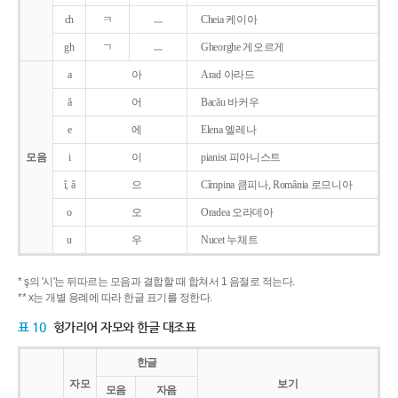
ch
ㅋ
ㅡ
Cheia 케이아
gh
ㄱ
ㅡ
Gheorghe 게오르게
a
아
Arad 아라드
ǎ
어
Bacǎu 바커우
e
에
Elena 엘레나
모음
i
이
pianist 피아니스트
î, â
으
Cîmpina 큼피나, România 로므니아
o
오
Oradea 오라데아
u
우
Nucet 누체트
* ş의 '시'는 뒤따르는 모음과 결합할 때 합쳐서 1 음절로 적는다.
** x는 개별 용례에 따라 한글 표기를 정한다.
표 10
헝가리어 자모와 한글 대조표
한글
자모
보기
모음
자음