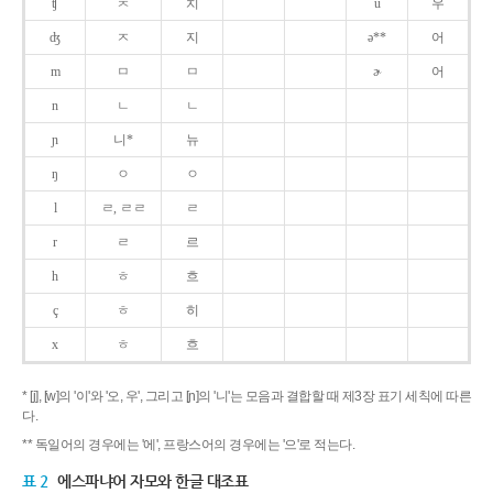
ʧ
ㅊ
치
u
우
ʤ
ㅈ
지
ə**
어
m
ㅁ
ㅁ
ɚ
어
n
ㄴ
ㄴ
ɲ
니*
뉴
ŋ
ㅇ
ㅇ
l
ㄹ, ㄹㄹ
ㄹ
r
ㄹ
르
h
ㅎ
흐
ç
ㅎ
히
x
ㅎ
흐
* [j], [w]의 '이'와 '오, 우', 그리고 [ɲ]의 '니'는 모음과 결합할 때 제3장 표기 세칙에 따른
다.
** 독일어의 경우에는 '에', 프랑스어의 경우에는 '으'로 적는다.
표 2
에스파냐어 자모와 한글 대조표