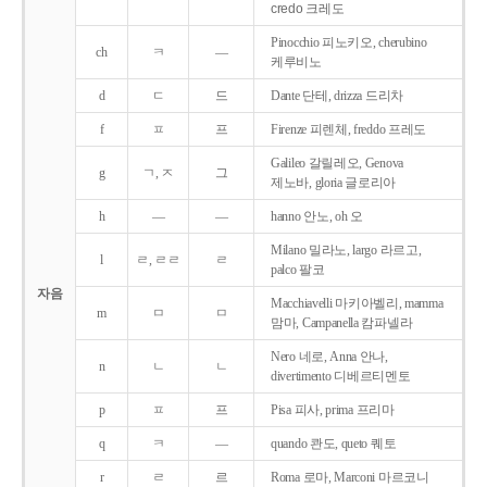
credo 크레도
Pinocchio 피노키오, cherubino
ch
ㅋ
―
케루비노
d
ㄷ
드
Dante 단테, drizza 드리차
f
ㅍ
프
Firenze 피렌체, freddo 프레도
Galileo 갈릴레오, Genova
g
ㄱ, ㅈ
그
제노바, gloria 글로리아
h
―
―
hanno 안노, oh 오
Milano 밀라노, largo 라르고,
l
ㄹ, ㄹㄹ
ㄹ
palco 팔코
자음
Macchiavelli 마키아벨리, mamma
m
ㅁ
ㅁ
맘마, Campanella 캄파넬라
Nero 네로, Anna 안나,
n
ㄴ
ㄴ
divertimento 디베르티멘토
p
ㅍ
프
Pisa 피사, prima 프리마
q
ㅋ
―
quando 콴도, queto 퀘토
r
ㄹ
르
Roma 로마, Marconi 마르코니