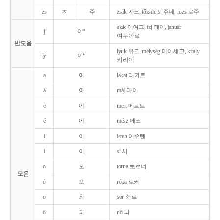
zs
ㅈ
주
zsák 자크, tőzsde 퇴주데, rozs 로주
ajak 어여크, fej 페이, január
j
이*
여누아르
반모음
lyuk 유크, mélység 메이셰그, király
ly
이*
키라이
a
어
lakat 러커트
á
아
máj 마이
e
에
mert 메르트
é
에
mész 메스
i
이
isten 이슈텐
í
이
sí 시
o
오
torna 토르너
모음
ó
오
róka 로커
ö
외
sör 쇠르
ő
외
nő 뇌