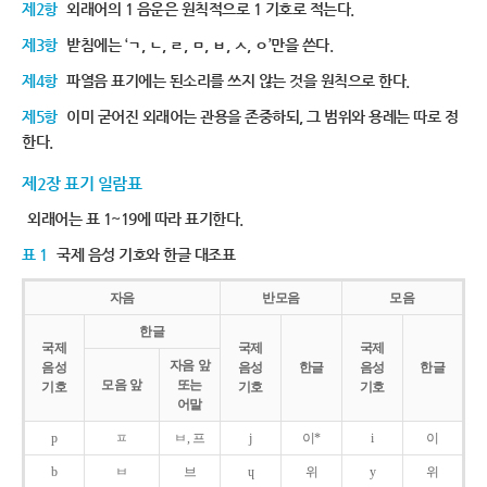
제2항
외래어의 1 음운은 원칙적으로 1 기호로 적는다.
제3항
받침에는 ‘ㄱ, ㄴ, ㄹ, ㅁ, ㅂ, ㅅ, ㅇ’만을 쓴다.
제4항
파열음 표기에는 된소리를 쓰지 않는 것을 원칙으로 한다.
제5항
이미 굳어진 외래어는 관용을 존중하되, 그 범위와 용례는 따로 정
한다.
제2장 표기 일람표
외래어는 표 1~19에 따라 표기한다.
표 1
국제 음성 기호와 한글 대조표
자음
반모음
모음
한글
국제
국제
국제
자음 앞
음성
음성
한글
음성
한글
모음 앞
또는
기호
기호
기호
어말
p
ㅍ
ㅂ, 프
j
이*
i
이
b
ㅂ
브
ɥ
위
y
위