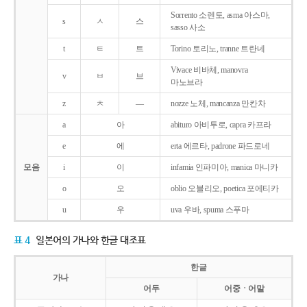
Sorrento 소렌토, asma 아스마,
s
ㅅ
스
sasso 사소
t
ㅌ
트
Torino 토리노, tranne 트란네
Vivace 비바체, manovra
v
ㅂ
브
마노브라
z
ㅊ
―
nozze 노체, mancanza 만칸차
a
아
abituro 아비투로, capra 카프라
e
에
erta 에르타, padrone 파드로네
모음
i
이
infamia 인파미아, manica 마니카
o
오
oblio 오블리오, poetica 포에티카
u
우
uva 우바, spuma 스푸마
표 4
일본어의 가나와 한글 대조표
한글
가나
어두
어중ㆍ어말