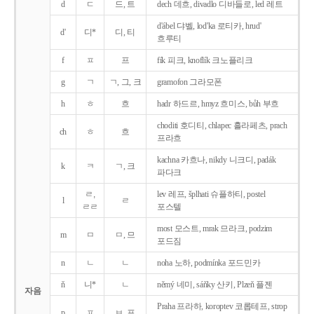
d
ㄷ
드, 트
dech 데흐, divadlo 디바들로, led 레트
d'ábel 댜벨, lod'ka 로티카, hrud'
d'
디*
디, 티
흐루티
f
ㅍ
프
fík 피크, knoflík 크노플리크
g
ㄱ
ㄱ, 그, 크
gramofon 그라모폰
h
ㅎ
흐
hadr 하드르, hmyz 흐미스, bůh 부흐
choditi 호디티, chlapec 흘라페츠, prach
ch
ㅎ
흐
프라흐
kachna 카흐나, nikdy 니크디, padák
k
ㅋ
ㄱ, 크
파다크
ㄹ,
lev 레프, šplhati 슈플하티, postel
l
ㄹ
ㄹㄹ
포스텔
most 모스트, mrak 므라크, podzim
m
ㅁ
ㅁ, 므
포드짐
n
ㄴ
ㄴ
noha 노하, podmínka 포드민카
ň
니*
ㄴ
němý 네미, sáňky 산키, Plzeň 플젠
자음
Praha 프라하, koroptev 코롭테프, strop
p
ㅍ
ㅂ, 프