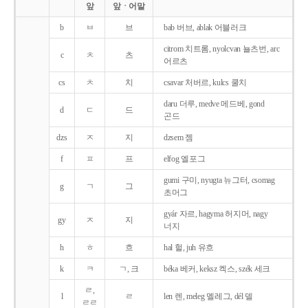
앞
앞ㆍ어말
b
ㅂ
브
bab 버브, ablak 어블러크
citrom 치트롬, nyolcvan 뇰츠번, arc
c
ㅊ
츠
어르츠
cs
ㅊ
치
csavar 처버르, kulcs 쿨치
daru 더루, medve 메드베, gond
d
ㄷ
드
곤드
dzs
ㅈ
지
dzsem 젬
f
ㅍ
프
elfog 엘포그
gumi 구미, nyugta 뉴그터, csomag
g
ㄱ
그
초머그
gyár 자르, hagyma 허지머, nagy
gy
ㅈ
지
너지
h
ㅎ
흐
hal 헐, juh 유흐
k
ㅋ
ㄱ, 크
béka 베커, keksz 켁스, szék 세크
ㄹ,
l
ㄹ
len 렌, meleg 멜레그, dél 델
ㄹㄹ