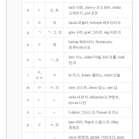
dach 다흐, zdrowy 즈드로비, słodki
d
ㄷ
드, 트
스워트키, pod 포트
f
ㅍ
프
fasola 파솔라, befsztyk 베프슈티크
g
ㄱ
ㄱ, 그, 크
góra 구라, grad 그라트, targ 타르크
herbata 헤르바타, Hrubieszów
h
ㅎ
흐
흐루비에슈프
kino 키노, daktyl 닥틸, król 크룰, bank
k
ㅋ
ㄱ, 크
반크
ㄹ,
l
ㄹ
lis 리스, kolano 콜라노, motyl 모틸
ㄹㄹ
m
ㅁ
ㅁ, 므
most 모스트, zimno 짐노, sam 삼
nerka 네르카, dokument 도쿠멘트,
n
ㄴ
ㄴ
dywan 디반
ń
ㅡ
ㄴ
Gdańsk 그단스크, Poznań 포즈난
para 파라, Słupsk 스웁스크, chłop
p
ㅍ
ㅂ, 프
흐워프
rower 로베르, garnek 가르네크, sznur