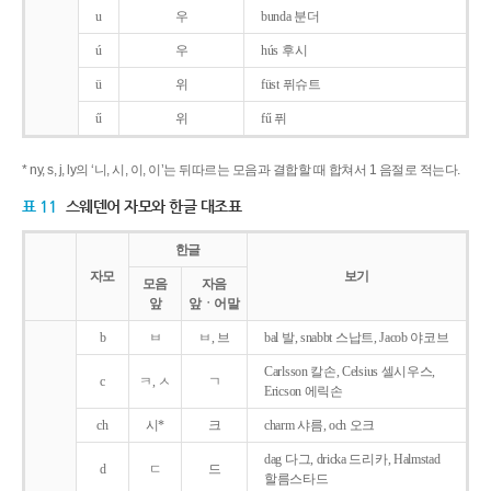
u
우
bunda 분더
ú
우
hús 후시
ü
위
füst 퓌슈트
ű
위
fű 퓌
* ny, s, j, ly의 ‘니, 시, 이, 이’는 뒤따르는 모음과 결합할 때 합쳐서 1 음절로 적는다.
표 11
스웨덴어 자모와 한글 대조표
한글
자모
보기
모음
자음
앞
앞ㆍ어말
b
ㅂ
ㅂ, 브
bal 발, snabbt 스납트, Jacob 야코브
Carlsson 칼손, Celsius 셀시우스,
c
ㅋ, ㅅ
ㄱ
Ericson 에릭손
ch
시*
크
charm 샤름, och 오크
dag 다그, dricka 드리카, Halmstad
d
ㄷ
드
할름스타드