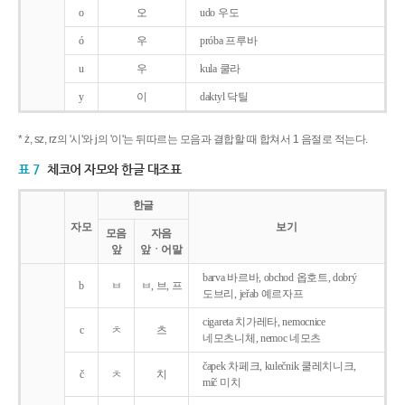
o
오
udo 우도
ó
우
próba 프루바
u
우
kula 쿨라
y
이
daktyl 닥틸
* ż, sz, rz의 '시'와 j의 '이'는 뒤따르는 모음과 결합할 때 합쳐서 1 음절로 적는다.
표 7
체코어 자모와 한글 대조표
한글
자모
보기
모음
자음
앞
앞ㆍ어말
barva 바르바, obchod 옵호트, dobrý
b
ㅂ
ㅂ, 브, 프
도브리, jeřab 예르자프
cigareta 치가레타, nemocnice
c
ㅊ
츠
네모츠니체, nemoc 네모츠
čapek 차페크, kulečnik 쿨레치니크,
č
ㅊ
치
míč 미치