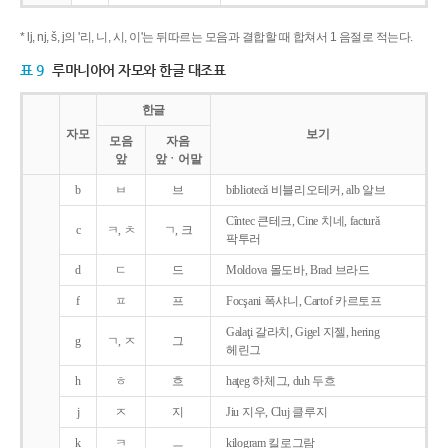
* lj, nj, š, j의 '리, 니, 시, 이'는 뒤따르는 모음과 결합할 때 합쳐서 1 음절로 적는다.
표 9
루마니아어 자모와 한글 대조표
한글
자모
보기
모음
자음
앞
앞ㆍ어말
b
ㅂ
브
bibliotecǎ 비블리오테커, alb 알브
Cîntec 큰테크, Cine 치네, facturǎ
c
ㅋ, ㅊ
ㄱ, 크
팍투러
d
ㄷ
드
Moldova 몰도바, Brad 브라드
f
ㅍ
프
Focşani 폭샤니, Cartof 카르토프
Galaţi 갈라치, Gigel 지젤, hering
g
ㄱ, ㅈ
그
헤린그
h
ㅎ
흐
haţeg 하체그, duh 두흐
j
ㅈ
지
Jiu 지우, Cluj 클루지
k
ㅋ
ㅡ
kilogram 킬로그람