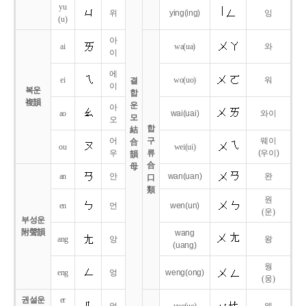
yu
위
ying
(ing)
잉
(u)
아
ai
wa
(ua)
와
이
에
ei
wo
(uo)
워
결
이
복운
합
複韻
운
아
ao
wai
(uai)
와이
모
오
합
結
어
구
웨이
合
ou
wei
(ui)
우
류
(우이)
韻
合
母
an
안
wan
(uan)
완
口
類
원
en
언
wen
(un)
(운)
부성운
附聲韻
wang
ang
앙
왕
(uang)
웡
eng
엉
weng
(ong)
(웅)
권설운
er