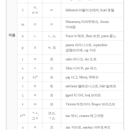
ㄹ,
l
ㄹ
bibliotecǎ 비블리오테커, hotel 호텔
ㄹㄹ
Maramureş 마라무레슈, Avram
m
ㅁ
ㅁ
아브람
자음
n
ㄴ
ㄴ, 느
Nucet 누체트, Bran 브란, pumn 품느
pianist 피아니스트, septembrie
p
ㅍ
ㅂ, 프
셉템브리에, cap 카프
r
ㄹ
르
radio 라디오, dor 도르
s
ㅅ
스
Sibiu 시비우, pas 파스
ş
시*
슈
şag 샤그, Mureş 무레슈
t
ㅌ
트
telefonist 텔레포니스트, bilet 빌레트
ţ
ㅊ
츠
ţigarǎ 치가러, braţ 브라츠
v
ㅂ
브
Victoria 빅토리아, Braşov 브라쇼브
ㄱㅅ,
크스,
x**
taxi 탁시, examen 에그자멘
그ㅈ
ㄱ스
z
ㅈ
즈
ziar 지아르, autobuz 아우토부즈