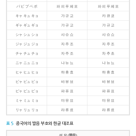
パ ピ プ ペ ポ
파 피 푸 페 포
파 피 푸 페 포
キャ キュ キョ
갸 규 교
캬 큐 쿄
ギャ ギュ ギョ
갸 규 교
갸 규 교
シャ シュ ショ
샤 슈 쇼
샤 슈 쇼
ジャ ジュ ジョ
자 주 조
자 주 조
チャ チュ チョ
자 주 조
차 추 초
ニャ ニュ ニョ
냐 뉴 뇨
냐 뉴 뇨
ヒャ ヒュ ヒョ
햐 휴 효
햐 휴 효
ビャ ビュ ビョ
뱌 뷰 뵤
뱌 뷰 뵤
ピャ ピュ ピョ
퍄 퓨 표
퍄 퓨 표
ミャ ミュ ミョ
먀 뮤 묘
먀 뮤 묘
リャ リュ リョ
랴 류 료
랴 류 료
표 5
중국어의 발음 부호와 한글 대조표
성 모 (聲母)