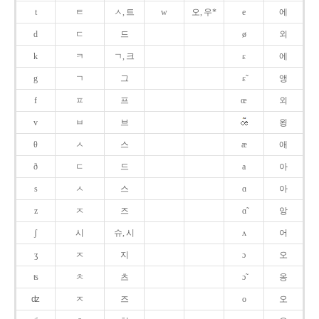
t
ㅌ
ㅅ, 트
w
오, 우*
e
에
d
ㄷ
드
ø
외
k
ㅋ
ㄱ, 크
ɛ
에
g
ㄱ
그
ɛ̃
앵
f
ㅍ
프
œ
외
v
ㅂ
브
욍
θ
ㅅ
스
æ
애
ð
ㄷ
드
a
아
s
ㅅ
스
ɑ
아
z
ㅈ
즈
ɑ̃
앙
ʃ
시
슈, 시
ʌ
어
ʒ
ㅈ
지
ɔ
오
ʦ
ㅊ
츠
ɔ̃
옹
ʣ
ㅈ
즈
o
오