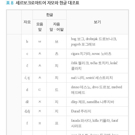
표 8
세르보크로아트어 자모와 한글 대조표
한글
자모
보기
모음
자음
앞
앞ㆍ어말
bog 보그, drobnjak 드로브냐크,
b
ㅂ
브
pogreb 포그레브
c
ㅊ
츠
cigara 치가라, novac 노바츠
čelik 첼리크, točka 토치카, kolač
č
ㅊ
치
콜라치
ć, tj
ㅊ
치
naći 나치, sestrić 세스트리치
desno 데스노, drvo 드르보, medved
d
ㄷ
드
메드베드
dž
ㅈ
지
džep 제프, narudžba 나루지바
đ,dj
ㅈ
지
Ðurađ 주라지
fasada 파사다, kifla 키플라, šaraf
f
ㅍ
프
샤라프