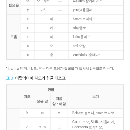
w
오ㆍ우*
―
walkirias 왈키리아스
반모음
y
이*
―
yungla 융글라
a
아
braceo 브라세오
e
에
reloj 렐로
모음
i
이
Lulio 룰리오
o
오
ocal 오칼
u
우
viudedad 비우데다드
* ll, y, ñ, w의 '이, 니, 오, 우'는 다른 모음과 결합할 때 합쳐서 1 음절로 적는다.
표 3
이탈리아어 자모와 한글 대조표
한글
자모
보기
자음
모음 앞
앞ㆍ어말
b
ㅂ
브
Bologna 볼로냐, bravo 브라보
Como 코모, Sicilia 시칠리아,
c
ㅋ, ㅊ
크
Boccaccio 보카치오,