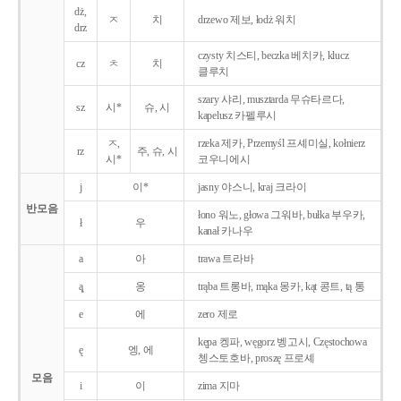
dż,
ㅈ
치
drzewo 제보, łodż 워치
drz
czysty 치스티, beczka 베치카, klucz
cz
ㅊ
치
클루치
szary 샤리, musztarda 무슈타르다,
sz
시*
슈, 시
kapelusz 카펠루시
ㅈ,
rzeka 제카, Przemyśl 프셰미실, kołnierz
rz
주, 슈, 시
시*
코우니에시
j
이*
jasny 야스니, kraj 크라이
반모음
łono 워노, głowa 그워바, bułka 부우카,
ł
우
kanał 카나우
a
아
trawa 트라바
ą̨
옹
trąba 트롱바, mąka 몽카, kąt 콩트, tą 통
e
에
zero 제로
kępa 켕파, węgorz 벵고시, Częstochowa
ę
엥, 에
쳉스토호바, proszę 프로셰
모음
i
이
zima 지마