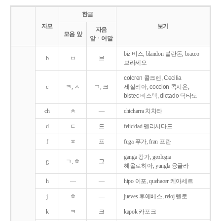
한글
자모
보기
자음
모음 앞
앞ㆍ어말
biz 비스, blandon 블란돈, braceo
b
ㅂ
브
브라세오
colcren 콜크렌, Cecilia
c
ㅋ, ㅅ
ㄱ, 크
세실리아, coccion 콕시온,
bistec 비스텍, dictado 딕타도
ch
ㅊ
―
chicharra 치차라
d
ㄷ
드
felicidad 펠리시다드
f
ㅍ
프
fuga 푸가, fran 프란
ganga 강가, geologia
g
ㄱ, ㅎ
그
헤올로히아, yungla 융글라
h
―
―
hipo 이포, quehacer 케아세르
j
ㅎ
―
jueves 후에베스, reloj 렐로
k
ㅋ
크
kapok 카포크