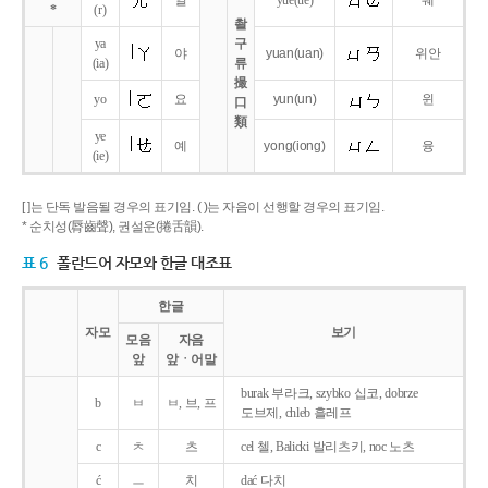
얼
yue
(ue)
웨
*
(r)
촬
ya
구
야
yuan
(uan)
위안
(ia)
류
撮
yo
요
yun
(un)
윈
口
類
ye
예
yong
(iong)
융
(ie)
[ ]는 단독 발음될 경우의 표기임. ( )는 자음이 선행할 경우의 표기임.
* 순치성(脣齒聲), 권설운(捲舌韻).
표 6
폴란드어 자모와 한글 대조표
한글
자모
보기
모음
자음
앞
앞ㆍ어말
burak 부라크, szybko 십코, dobrze
b
ㅂ
ㅂ, 브, 프
도브제, chleb 흘레프
c
ㅊ
츠
cel 첼, Balicki 발리츠키, noc 노츠
ć
ㅡ
치
dać 다치