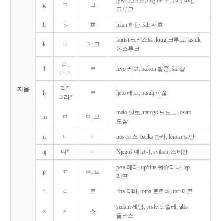
gost 고스트, dugme 두그메, krug
g
ㄱ
그
크루그
h
ㅎ
흐
hitan 히탄, šah 샤흐
korist 코리스트, krug 크루그, jastuk
k
ㅋ
ㄱ, 크
야스투크
ㄹ,
l
ㄹ
levo 레보, balkon 발콘, šal 샬
ㄹㄹ
리*,
자음
lj
ㄹ
ljeto 레토, pasulj 파술
ㄹ리*
malo 말로, mnogo 므노고, osam
m
ㅁ
ㅁ, 므
오삼
n
ㄴ
ㄴ
nos 노스, banka 반카, loman 로만
nj
니*
ㄴ
Njegoš 녜고시, svibanj 스비반
peta 페타, opština 옵슈티나, lep
p
ㅍ
ㅂ, 프
레프
r
ㄹ
르
riba 리바, torba 토르바, mir 미르
sedam 세담, posle 포슬레, glas
s
ㅅ
스
글라스