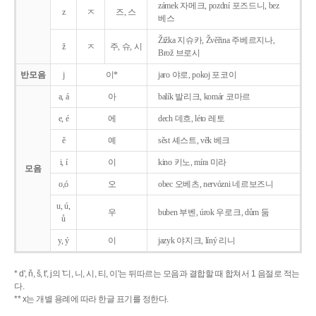
zámek 자메크, pozdní 포즈드니, bez
z
ㅈ
즈, 스
베스
Žižka 지슈카, Žvěřina 주베르지나,
ž
ㅈ
주, 슈, 시
Brož 브로시
반모음
j
이*
jaro 야로, pokoj 포코이
a, á
아
balík 발리크, komár 코마르
e, é
에
dech 데흐, léto 레토
ě
예
sěst 셰스트, věk 베크
i, í
이
kino 키노, míra 미라
모음
o,ó
오
obec 오베츠, nervózni 네르보즈니
u, ú,
우
buben 부벤, úrok 우로크, dům 둠
ů
y, ý
이
jazyk
야지크, líný 리니
* d', ň, š, t', j의 '디, 니, 시, 티, 이'는 뒤따르는 모음과 결합할 때 합쳐서 1 음절로 적는
다.
** x는 개별 용례에 따라 한글 표기를 정한다.