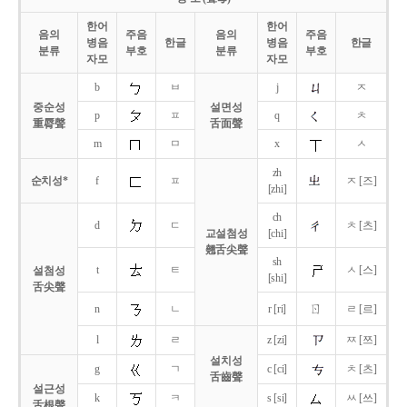
한어
한어
음의
주음
음의
주음
병음
한글
병음
한글
분류
부호
분류
부호
자모
자모
b
ㅂ
j
ㅈ
중순성
설면성
p
ㅍ
q
ㅊ
重脣聲
舌面聲
m
ㅁ
x
ㅅ
zh
순치성*
f
ㅍ
ㅈ [즈]
[zhi]
ch
d
ㄷ
ㅊ [츠]
교설첨성
[chi]
翹舌尖聲
sh
t
ㅌ
ㅅ [스]
설첨성
[shi]
舌尖聲
ㄖ
n
ㄴ
r [ri]
ㄹ [르]
l
ㄹ
z [zi]
ㅉ [쯔]
설치성
g
ㄱ
c [ci]
ㅊ [츠]
舌齒聲
설근성
k
ㅋ
s [si]
ㅆ [쓰]
舌根聲