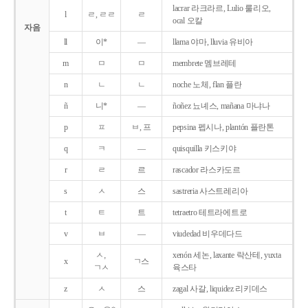
lacrar 라크라르, Lulio 룰리오,
l
ㄹ, ㄹㄹ
ㄹ
ocal 오칼
자음
ll
이*
―
llama 야마, lluvia 유비아
m
ㅁ
ㅁ
membrete 멤브레테
n
ㄴ
ㄴ
noche 노체, flan 플란
ñ
니*
―
ñoñez 뇨녜스, mañana 마냐나
p
ㅍ
ㅂ, 프
pepsina 펩시나, plantón 플란톤
q
ㅋ
―
quisquilla 키스키야
r
ㄹ
르
rascador 라스카도르
s
ㅅ
스
sastreria 사스트레리아
t
ㅌ
트
tetraetro 테트라에트로
v
ㅂ
―
viudedad 비우데다드
ㅅ,
xenón 세논, laxante 락산테, yuxta
x
ㄱ스
ㄱㅅ
육스타
z
ㅅ
스
zagal 사갈, liquidez 리키데스