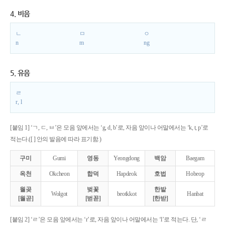
4. 비음
ㄴ
ㅁ
ㅇ
n
m
ng
5. 유음
ㄹ
r, l
[붙임 1] ‘ㄱ, ㄷ, ㅂ’은 모음 앞에서는 ‘g, d, b’로, 자음 앞이나 어말에서는 ‘k, t, p’로
적는다.([ ] 안의 발음에 따라 표기함.)
구미
Gumi
영동
Yeongdong
백암
Baegam
옥천
Okcheon
합덕
Hapdeok
호법
Hobeop
월곶
벚꽃
한밭
Wolgot
beotkkot
Hanbat
[월곧]
[벋꼳]
[한받]
[붙임 2] ‘ㄹ’은 모음 앞에서는 ‘r’로, 자음 앞이나 어말에서는 ‘l’로 적는다. 단, ‘ㄹ