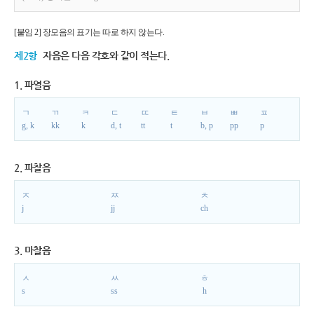
[붙임 2] 장모음의 표기는 따로 하지 않는다.
제2항
자음은 다음 각호와 같이 적는다.
1. 파열음
ㄱ
ㄲ
ㅋ
ㄷ
ㄸ
ㅌ
ㅂ
ㅃ
ㅍ
g, k
kk
k
d, t
tt
t
b, p
pp
p
2. 파찰음
ㅈ
ㅉ
ㅊ
j
jj
ch
3. 마찰음
ㅅ
ㅆ
ㅎ
s
ss
h