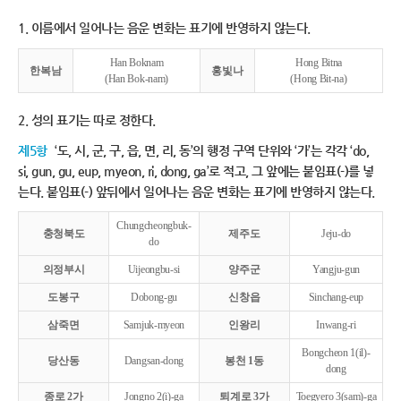
1. 이름에서 일어나는 음운 변화는 표기에 반영하지 않는다.
Han Boknam
Hong Bitna
한복남
홍빛나
(Han Bok-nam)
(Hong Bit-na)
2. 성의 표기는 따로 정한다.
제5항
‘도, 시, 군, 구, 읍, 면, 리, 동’의 행정 구역 단위와 ‘가’는 각각 ‘do,
si, gun, gu, eup, myeon, ri, dong, ga’로 적고, 그 앞에는 붙임표(-)를 넣
는다. 붙임표(-) 앞뒤에서 일어나는 음운 변화는 표기에 반영하지 않는다.
Chungcheongbuk-
충청북도
제주도
Jeju-do
do
의정부시
Uijeongbu-si
양주군
Yangju-gun
도봉구
Dobong-gu
신창읍
Sinchang-eup
삼죽면
Samjuk-myeon
인왕리
Inwang-ri
Bongcheon 1(il)-
당산동
Dangsan-dong
봉천 1동
dong
종로 2가
Jongno 2(i)-ga
퇴계로 3가
Toegyero 3(sam)-ga