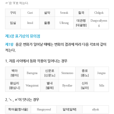
ㄹ’은 ‘ll’로 적는다.
구리
Guri
설악
Seorak
칠곡
Chilgok
대관령
Daegwallyeon
임실
Imsil
울릉
Ulleung
[대괄령]
g
제3장 표기상의 유의점
제1항
음운 변화가 일어날 때에는 변화의 결과에 따라 다음 각호와 같이
적는다.
1. 자음 사이에서 동화 작용이 일어나는 경우
백마
신문로
종로
Baengma
Sinmunno
Jongno
[뱅마]
[신문노]
[종노]
왕십리
별내
신라
Wangsimni
Byeollae
Silla
[왕심니]
[별래]
[실라]
2. ‘ㄴ, ㄹ’이 덧나는 경우
학여울[항녀울]
Hangnyeoul
알약[알략]
allyak