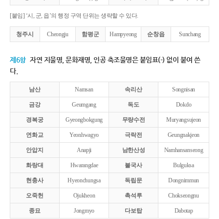
[붙임] ‘시, 군, 읍’의 행정 구역 단위는 생략할 수 있다.
청주시
Cheongju
함평군
Hampyeong
순창읍
Sunchang
제6항
자연 지물명, 문화재명, 인공 축조물명은 붙임표(-) 없이 붙여 쓴
다.
남산
Namsan
속리산
Songnisan
금강
Geumgang
독도
Dokdo
경복궁
Gyeongbokgung
무량수전
Muryangsujeon
연화교
Yeonhwagyo
극락전
Geungnakjeon
안압지
Anapji
남한산성
Namhansanseong
화랑대
Hwarangdae
불국사
Bulguksa
현충사
Hyeonchungsa
독립문
Dongnimmun
오죽헌
Ojukheon
촉석루
Chokseongnu
종묘
Jongmyo
다보탑
Dabotap