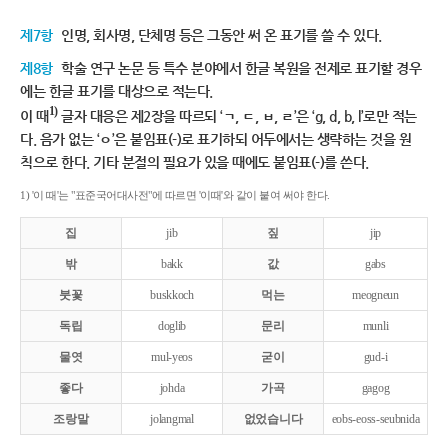
제7항
인명, 회사명, 단체명 등은 그동안 써 온 표기를 쓸 수 있다.
제8항
학술 연구 논문 등 특수 분야에서 한글 복원을 전제로 표기할 경우
에는 한글 표기를 대상으로 적는다.
1)
이 때
글자 대응은 제2장을 따르되 ‘ㄱ, ㄷ, ㅂ, ㄹ’은 ‘g, d, b, l’로만 적는
다. 음가 없는 ‘ㅇ’은 붙임표(-)로 표기하되 어두에서는 생략하는 것을 원
칙으로 한다. 기타 분절의 필요가 있을 때에도 붙임표(-)를 쓴다.
1) '이 때'는 "표준국어대사전"에 따르면 '이때'와 같이 붙여 써야 한다.
집
jib
짚
jip
밖
bakk
값
gabs
붓꽃
buskkoch
먹는
meogneun
독립
doglib
문리
munli
물엿
mul-yeos
굳이
gud-i
좋다
johda
가곡
gagog
조랑말
jolangmal
없었습니다
eobs-eoss-seubnida