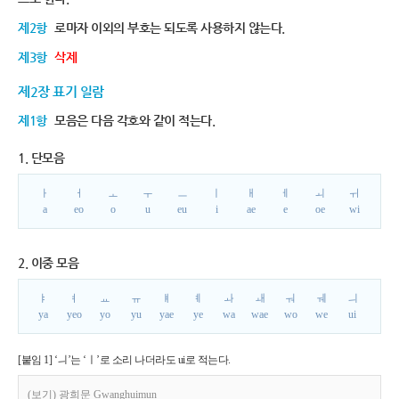
제2항
로마자 이외의 부호는 되도록 사용하지 않는다.
제3항
삭제
제2장 표기 일람
제1항
모음은 다음 각호와 같이 적는다.
1. 단모음
ㅏ
ㅓ
ㅗ
ㅜ
ㅡ
ㅣ
ㅐ
ㅔ
ㅚ
ㅟ
a
eo
o
u
eu
i
ae
e
oe
wi
2. 이중 모음
ㅑ
ㅕ
ㅛ
ㅠ
ㅒ
ㅖ
ㅘ
ㅙ
ㅝ
ㅞ
ㅢ
ya
yeo
yo
yu
yae
ye
wa
wae
wo
we
ui
[붙임 1] ‘ㅢ’는 ‘ㅣ’로 소리 나더라도 ui로 적는다.
(보기) 광희문 Gwanghuimun