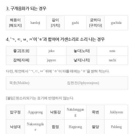
3. 구개음화가 되는 경우
해돋이
같이
굳히다
haedoji
gachi
guchida
[해도지]
[가치]
[구치다]
4. ‘ㄱ, ㄷ, ㅂ, ㅈ’이 ‘ㅎ’과 합하여 거센소리로 소리 나는 경우
좋고[조코]
joko
놓다[노타]
nota
잡혀[자펴]
japyeo
낳지[나치]
nachi
다만, 체언에서 ‘ㄱ, ㄷ, ㅂ’ 뒤에 ‘ㅎ’이 따를 때에는 ‘ㅎ’을 밝혀 적는다.
묵호(Mukho)
집현전(Jiphyeonjeon)
[붙임] 된소리되기는 표기에 반영하지 않는다.
Nakdonggan
압구정
Apgujeong
낙동강
죽변
Jukbyeon
g
Nakseongda
낙성대
합정
Hapjeong
팔당
Paldang
e