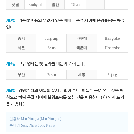
샛별
saetbyeol
울산
Ulsan
제2항
발음상 혼동의 우려가 있을 때에는 음절 사이에 붙임표(-)를 쓸 수
있다.
중앙
Jung-ang
반구대
Ban-gudae
세운
Se-un
해운대
Hae-undae
제3항
고유 명사는 첫 글자를 대문자로 적는다.
부산
Busan
세종
Sejong
제4항
인명은 성과 이름의 순서로 띄어 쓴다. 이름은 붙여 쓰는 것을 원
칙으로 하되 음절 사이에 붙임표(-)를 쓰는 것을 허용한다.( ( ) 안의 표기
를 허용함.)
민용하 Min Yongha (Min Yong-ha)
송나리 Song Nari (Song Na-ri)