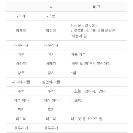
ㄱ
ㄴ
비고
-구려
-구료
1. 서울~, 알~, 찰~.
깍쟁이
깍정이
2. 도토리, 상수리 등의 받침은
‘깍정이’임.
나무라다
나무래다
미수
미시
미숫-가루.
바라다
바래다
‘바램[所望]’은 비표준어임.
상추
상치
~쌈.
시러베-아들
실업의-아들
주책
주착
←主着. ~망나니, ~없다.
지루-하다
지리-하다
←支離.
튀기
트기
허드레
허드래
허드렛-물, 허드렛-일.
호루라기
호루루기