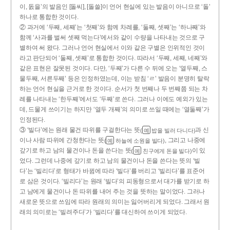
이, 돐을’의 발음인 [돌씨], [돌쓸]이 언어 현실에 있는 발음이 아니므로 ‘돌’
하나로 통합한 것이다.
② 과거에 ‘두째, 세째’는 ‘첫째’와 함께 차례를, ‘둘째, 셋째’는 ‘하나째’와
함께 ‘사과를 벌써 셋째 먹는다’에서와 같이 수량을 나타내는 것으로 구
별하여 써 왔다. 그러나 언어 현실에서 이와 같은 구별은 인위적인 것이
라고 판단되어 ‘둘째, 셋째’로 통합한 것이다. 따라서 ‘두째, 세째, 네째’와
같은 표현은 잘못된 것이다. 다만, ‘두째’가 다른 수 뒤에 오는 ‘열두째, 스
물두째, 서른두째’ 등은 인정하였는데, 이는 받침 ‘ㄹ’ 발음이 분명히 탈락
하는 언어 현실을 근거로 한 것이다. 순서가 첫 번째나 두 번째쯤 되는 차
례를 나타내는 ‘한두째’에서도 ‘두째’로 쓴다. 그러나 이에도 예외가 있는
데, 드물게 쓰이기는 하지만 ‘열두 개째’의 의미로 쓰일 때에는 ‘열둘째’가
인정된다.
③ ‘빌다’에는 원래 물건 따위를 구걸한다는 뜻
과 신
(
밥을 빌러 다니다)
예
이나 사람 따위에 간청한다는 뜻
, 그리고 나중에
(
하늘에 소원을 빌다)
예
갚기로 하고 남의 물건이나 돈을 쓴다는 뜻
이 있
(
친구에게 돈을 빌다)
예
었다. 그런데 나중에 갚기로 하고 남의 물건이나 돈을 쓴다는 뜻의 ‘빌
다’는 ‘빌리다’로 형태가 바뀜에 따라 ‘빌다’를 버리고 ‘빌리다’를 표준어
로 삼은 것이다. ‘빌리다’는 원래 ‘빌다’의 피동형으로서 대가를 받기로 하
고 남에게 물건이나 돈 따위를 내어 주는 것을 뜻하는 말이었다. 그러나
새로운 뜻으로 쓰임에 따라 원래의 의미는 잃어버리게 되었다. 그래서 원
래의 의미로는 ‘빌려주다’가 ‘빌리다’를 대신하여 쓰이게 되었다.