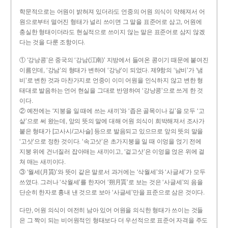
학문적으로는 어원이 밝혀져 있더라도 언중의 어원 의식이 약해져서 어
원으로부터 멀어진 형태가 널리 쓰이면 그 말을 표준어로 삼고, 어원에
충실한 형태이더라도 현실적으로 쓰이지 않는 말은 표준어로 삼지 않겠
다는 것을 다룬 조항이다.
① ‘강낭콩’은 중국의 ‘강남(江南)’ 지방에서 들여온 콩이기 때문에 붙여진
이름인데, ‘강남’의 형태가 변하여 ‘강낭’이 되었다. 제9항의 ‘남비’가 ‘냄
비’로 변한 것과 마찬가지로 언중이 이미 어원을 인식하지 않고 변한 형
태대로 발음하는 언어 현실을 그대로 반영하여 ‘강낭콩’으로 쓰게 한 것
이다.
② 예전에는 ‘지붕을 일 때에 쓰는 새끼’와 ‘좁은 골목이나 길’을 모두 ‘고
샅’으로 써 왔는데, 앞의 뜻의 말에 대해 어원 의식이 희박해져서 조사가
붙은 형태가 [고사시/고사슬] 등으로 발음되고 있으므로 앞의 뜻의 말을
‘고삿’으로 정한 것이다. ‘속고삿’은 초가지붕을 일 때 이엉을 얹기 전에
지붕 위에 건너질러 잡아매는 새끼이고, ‘겉고삿’은 이엉을 얹은 위에 걸
쳐 매는 새끼이다.
③ ‘월세(月貰)’와 뜻이 같은 말로서 과거에는 ‘삭월세’와 ‘사글세’가 모두
쓰였다. 그러나 ‘삭월세’를 한자어 ‘朔月貰’로 보는 것은 ‘사글세’의 음을
단순히 한자로 흉내 낸 것으로 보아 ‘사글세’만을 표준으로 삼은 것이다.
다만, 어원 의식이 여전히 남아 있어 어원을 의식한 형태가 쓰이는 것들
은 그 짝이 되는 비어원적인 형태보다 더 우선적으로 표준어 자격을 주도