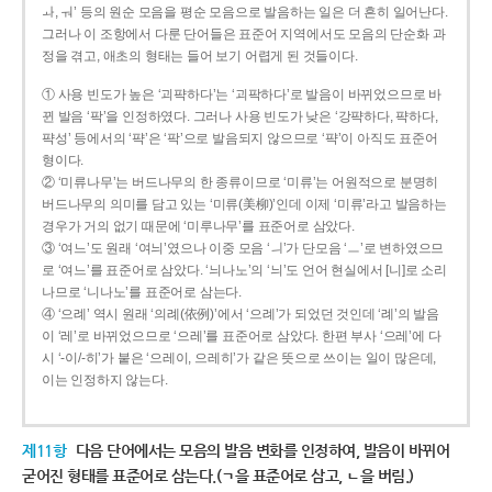
ㅘ, ㅝ’ 등의 원순 모음을 평순 모음으로 발음하는 일은 더 흔히 일어난다.
그러나 이 조항에서 다룬 단어들은 표준어 지역에서도 모음의 단순화 과
정을 겪고, 애초의 형태는 들어 보기 어렵게 된 것들이다.
① 사용 빈도가 높은 ‘괴퍅하다’는 ‘괴팍하다’로 발음이 바뀌었으므로 바
뀐 발음 ‘팍’을 인정하였다. 그러나 사용 빈도가 낮은 ‘강퍅하다, 퍅하다,
퍅성’ 등에서의 ‘퍅’은 ‘팍’으로 발음되지 않으므로 ‘퍅’이 아직도 표준어
형이다.
② ‘미류나무’는 버드나무의 한 종류이므로 ‘미류’는 어원적으로 분명히
버드나무의 의미를 담고 있는 ‘미류(美柳)’인데 이제 ‘미류’라고 발음하는
경우가 거의 없기 때문에 ‘미루나무’를 표준어로 삼았다.
③ ‘여느’도 원래 ‘여늬’였으나 이중 모음 ‘ㅢ’가 단모음 ‘ㅡ’로 변하였으므
로 ‘여느’를 표준어로 삼았다. ‘늬나노’의 ‘늬’도 언어 현실에서 [니]로 소리
나므로 ‘니나노’를 표준어로 삼는다.
④ ‘으례’ 역시 원래 ‘의례(依例)’에서 ‘으례’가 되었던 것인데 ‘례’의 발음
이 ‘레’로 바뀌었으므로 ‘으레’를 표준어로 삼았다. 한편 부사 ‘으레’에 다
시 ‘-이/-히’가 붙은 ‘으레이, 으레히’가 같은 뜻으로 쓰이는 일이 많은데,
이는 인정하지 않는다.
제11항
다음 단어에서는 모음의 발음 변화를 인정하여, 발음이 바뀌어
굳어진 형태를 표준어로 삼는다.(ㄱ을 표준어로 삼고, ㄴ을 버림.)