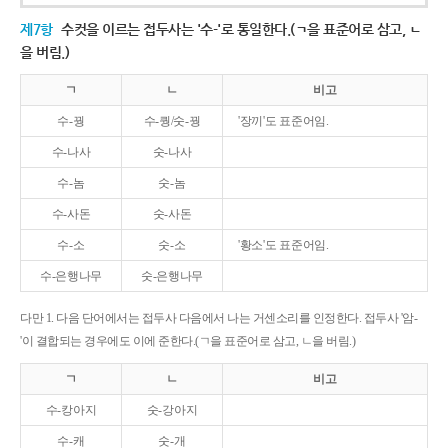
제7항
수컷을 이르는 접두사는 '수-'로 통일한다.(ㄱ을 표준어로 삼고, ㄴ
을 버림.)
ㄱ
ㄴ
비고
수-꿩
수-퀑/숫-꿩
'장끼'도 표준어임.
수-나사
숫-나사
수-놈
숫-놈
수-사돈
숫-사돈
수-소
숫-소
'황소'도 표준어임.
수-은행나무
숫-은행나무
다만 1. 다음 단어에서는 접두사 다음에서 나는 거센소리를 인정한다. 접두사 '암-
'이 결합되는 경우에도 이에 준한다.(ㄱ을 표준어로 삼고, ㄴ을 버림.)
ㄱ
ㄴ
비고
수-캉아지
숫-강아지
수-캐
숫-개