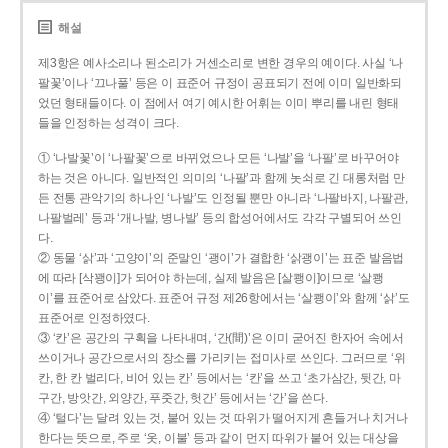
해설
제3항은 예사소리나 된소리가 거센소리로 변한 경우의 예이다. 사실 ‘나
팔꽃’이나 ‘끄나풀’ 등은 이 표준어 규정이 공표되기 전에 이미 일반화되
었던 형태들이다. 이 점에서 여기 예시한 어휘는 이미 뿌리를 내린 형태
들을 인정하는 성격이 크다.
① ‘나발꽃’이 ‘나팔꽃’으로 바뀌었으나 모든 ‘나발’을 ‘나팔’로 바꾸어야
하는 것은 아니다. 일반적인 의미의 ‘나팔’과 함께 놋쇠로 긴 대롱처럼 만
든 전통 관악기의 하나인 ‘나발’도 인정될 뿐만 아니라 ‘나팔바지, 나팔관,
나팔벌레’ 등과 ‘개나발, 병나발’ 등의 합성어에서도 각각 구별되어 쓰인
다.
② 동물 ‘삵’과 ‘고양이’의 준말인 ‘괭이’가 결합한 ‘삵괭이’는 표준 발음법
에 따라 [삭꽹이]가 되어야 하는데, 실제 발음은 [살쾡이]이므로 ‘살쾡
이’를 표준어로 삼았다. 표준어 규정 제26항에서는 ‘살쾡이’와 함께 ‘삵’도
표준어로 인정하였다.
③ ‘칸’은 공간의 구획을 나타내며, ‘간(間)’은 이미 굳어진 한자어 속에서
쓰이거나 공간으로서의 장소를 가리키는 접미사로 쓰인다. 그러므로 ‘위
칸, 한 칸 벌리다, 비어 있는 칸’ 등에서는 ‘칸’을 쓰고 ‘초가삼간, 뒷간, 마
구간, 방앗간, 외양간, 푸줏간, 헛간’ 등에서는 ‘간’을 쓴다.
④ ‘털다’는 달려 있는 것, 붙어 있는 것 따위가 떨어지게 흔들거나 치거나
한다는 뜻으로, 주로 ‘옷, 이불’ 등과 같이 먼지 따위가 붙어 있는 대상을