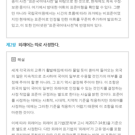
종이 사전 “표준국어대사전”을 바탕으로 한 것으로, 현재에도 계속 수정·
보완 중이다. 여기에서 방대한 어휘의 표준어형을 확인할 수 있다. 그뿐
만 아니라 국립국어원에서는 시간의 흐름에 따라 과거에는 비표준어였
지만 현재에는 표준어로 인정될 만한 어휘를 꾸준히 추가하여 발표하고
있고, 이 또한 인터넷판 “표준국어대사전”에 반영되어 있다.
제2항
외래어는 따로 사정한다.
해설
세계 각국과의 교류가 활발해짐에 따라 물밀 듯이 쏟아져 들어오는 외국
의 말은 지속적으로 조사하여 국어의 일부로 수용할 것인가의 여부를 결
정해 주어야 할 뿐 아니라, 그 표기 역시 결정해 주어야 한다. 이 조항은
외국의 말이 국어의 일부인 외래어로 인정될 수 있는 것인지를 결정하는
사정 작업을 표준어 규정과는 별도로 한다는 사실을 밝힌 것이다. 표준어
를 사정하는 데에는 사회적, 시대적, 지역적 기준을 적용하지만 외래어를
사정하는 데에는 그러한 기준을 적용하기 어렵기 때문에 이 조항을 따로
마련한 것이다.
이에 따라 외래어는 외래어 표기법(문체부 고시 제2017-14호)을 기준으
로 별도로 사정한다. 다만 외래어 표기법의 ‘외래어’가 고유 명사를 포함