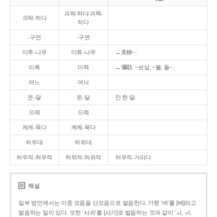
괴퍅-하다/괴팩-
괴팍-하다
하다
-구먼
-구면
미루-나무
미류-나무
←美柳~.
미륵
미력
←彌勒. ~보살, ~불, 돌~.
여느
여늬
온-달
왼-달
만 한 달.
으레
으례
케케-묵다
켸켸-묵다
허우대
허위대
허우적-허우적
허위적-허위적
허우적-거리다.
해설
일부 방언에서는 이중 모음을 단모음으로 발음한다. 가령 ‘벼’를 [베]라고
발음하는 일이 있다. 또한 ‘사과’를 [사가]로 발음하는 것과 같이 ‘ㅚ, ㅟ,