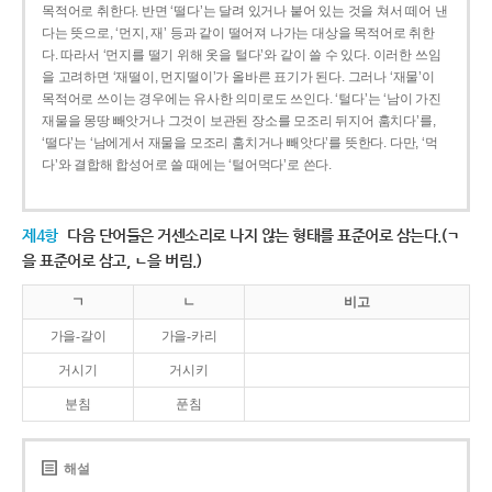
목적어로 취한다. 반면 ‘떨다’는 달려 있거나 붙어 있는 것을 쳐서 떼어 낸
다는 뜻으로, ‘먼지, 재’ 등과 같이 떨어져 나가는 대상을 목적어로 취한
다. 따라서 ‘먼지를 떨기 위해 옷을 털다’와 같이 쓸 수 있다. 이러한 쓰임
을 고려하면 ‘재떨이, 먼지떨이’가 올바른 표기가 된다. 그러나 ‘재물’이
목적어로 쓰이는 경우에는 유사한 의미로도 쓰인다. ‘털다’는 ‘남이 가진
재물을 몽땅 빼앗거나 그것이 보관된 장소를 모조리 뒤지어 훔치다’를,
‘떨다’는 ‘남에게서 재물을 모조리 훔치거나 빼앗다’를 뜻한다. 다만, ‘먹
다’와 결합해 합성어로 쓸 때에는 ‘털어먹다’로 쓴다.
제4항
다음 단어들은 거센소리로 나지 않는 형태를 표준어로 삼는다.(ㄱ
을 표준어로 삼고, ㄴ을 버림.)
ㄱ
ㄴ
비고
가을-갈이
가을-카리
거시기
거시키
분침
푼침
해설