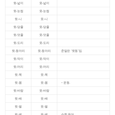
윗-넓이
웃-넓이
윗-눈썹
웃-눈썹
윗-니
웃-니
윗-당줄
웃-당줄
윗-덧줄
웃-덧줄
윗-도리
웃-도리
윗-동아리
웃-동아리
준말은 ‘윗동’임.
윗-막이
웃-막이
윗-머리
웃-머리
윗-목
웃-목
윗-몸
웃-몸
~ 운동.
윗-바람
웃-바람
윗-배
웃-배
윗-벌
웃-벌
윗-변
웃-변
수학 용어.