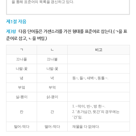
을 통해 표준어의 목록을 갱신하고 있다.
제1절 자음
제3항
다음 단어들은 거센소리를 가진 형태를 표준어로 삼는다.(ㄱ을 표
준어로 삼고, ㄴ을 버림.)
ㄱ
ㄴ
비고
끄나풀
끄나불
나팔-꽃
나발-꽃
녘
녁
동~, 들~, 새벽~, 동틀 ~.
부엌
부억
살-쾡이
삵-괭이
1. ~막이, 빈~, 방 한 ~.
칸
간
2. ‘초가삼간, 윗간’의 경우에는
‘간’임.
털어-먹다
떨어-먹다
재물을 다 없애다.