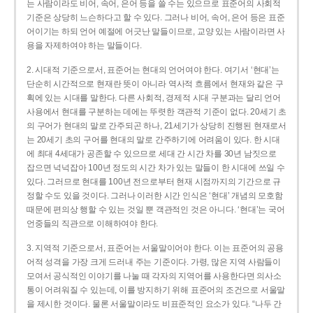
는 사람이라도 비어, 속어, 은어 등을 쓸 수는 있으므로 표준어의 사회적
기준은 상당히 느슨하다고 할 수 있다. 그러나 비어, 속어, 은어 등은 표준
어이기는 하되 언어 예절에 어긋난 말들이므로, 교양 있는 사람이라면 사
용을 자제하여야 하는 말들이다.
2. 시대적 기준으로서, 표준어는 현대의 언어여야 한다. 여기서 ‘현대’는
단순히 시간적으로 현재란 뜻이 아니라 역사적 흐름에서 현재와 같은 구
획에 있는 시대를 말한다. 다른 사회적, 경제적 시대 구분과는 달리 언어
사용에서 현대를 구분하는 데에는 뚜렷한 객관적 기준이 없다. 20세기 초
의 구어가 현대의 말로 간주되곤 하나, 21세기가 상당히 진행된 현재로서
는 20세기 초의 구어를 현대의 말로 간주하기에 어려움이 있다. 한 시대
에 최대 4세대가 공존할 수 있으므로 세대 간 시간 차를 30년 남짓으로
잡으면 넉넉잡아 100년 정도의 시간 차가 있는 말들이 한 시대에 쓰일 수
있다. 그러므로 현대를 100년 전으로부터 현재 시점까지의 기간으로 규
정할 수도 있을 것이다. 그러나 이러한 시간 인식은 ‘현대’ 개념의 모호함
때문에 편의상 행할 수 있는 것일 뿐 객관적인 것은 아니다. ‘현대’는 국어
언중들의 직관으로 이해하여야 한다.
3. 지역적 기준으로서, 표준어는 서울말이어야 한다. 이는 표준어의 공용
어적 성격을 가장 크게 드러내 주는 기준이다. 가령, 많은 지역 사람들이
모여서 공식적인 이야기를 나눌 때 각자의 지역어를 사용한다면 의사소
통이 어려워질 수 있는데, 이를 방지하기 위해 표준어의 조건으로 서울말
을 제시한 것이다. 물론 서울말이라도 비표준적인 요소가 있다. “나두 간