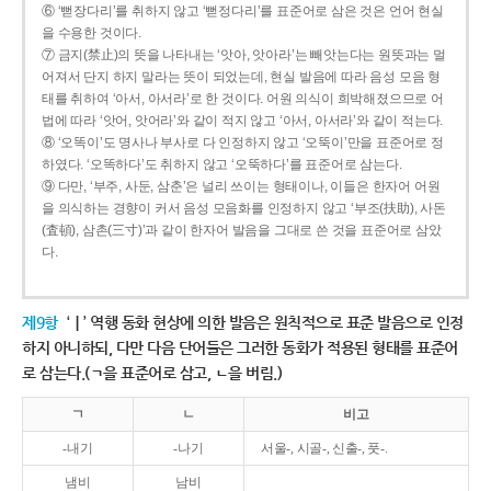
⑥ ‘뻗장다리’를 취하지 않고 ‘뻗정다리’를 표준어로 삼은 것은 언어 현실
을 수용한 것이다.
⑦ 금지(禁止)의 뜻을 나타내는 ‘앗아, 앗아라’는 빼앗는다는 원뜻과는 멀
어져서 단지 하지 말라는 뜻이 되었는데, 현실 발음에 따라 음성 모음 형
태를 취하여 ‘아서, 아서라’로 한 것이다. 어원 의식이 희박해졌으므로 어
법에 따라 ‘앗어, 앗어라’와 같이 적지 않고 ‘아서, 아서라’와 같이 적는다.
⑧ ‘오똑이’도 명사나 부사로 다 인정하지 않고 ‘오뚝이’만을 표준어로 정
하였다. ‘오똑하다’도 취하지 않고 ‘오뚝하다’를 표준어로 삼는다.
⑨ 다만, ‘부주, 사둔, 삼춘’은 널리 쓰이는 형태이나, 이들은 한자어 어원
을 의식하는 경향이 커서 음성 모음화를 인정하지 않고 ‘부조(扶助), 사돈
(査頓), 삼촌(三寸)’과 같이 한자어 발음을 그대로 쓴 것을 표준어로 삼았
다.
제9항
‘ㅣ’ 역행 동화 현상에 의한 발음은 원칙적으로 표준 발음으로 인정
하지 아니하되, 다만 다음 단어들은 그러한 동화가 적용된 형태를 표준어
로 삼는다.(ㄱ을 표준어로 삼고, ㄴ을 버림.)
ㄱ
ㄴ
비고
-내기
-나기
서울-, 시골-, 신출-, 풋-.
냄비
남비