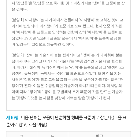
서 ‘강남콩’을 ‘강낭콩’으로 처리한 것과 마찬가지로 ‘냄비’를 표준어로 삼
은 것이다.
[붙임 1] ‘아지랑이’는 과거의 대사전들에서 ‘아지랭이’로 고쳐진 것이 교
과서에 반영되어 ‘아지랭이’가 표준어로 쓰여 왔으나, 현대 언중의 직관
이 ‘아지랑이’를 표준으로 인식하는 경향이 강해 ‘아지랑이’를 표준어로
삼았다. 1936년 “조선어 표준말 모음”에서 ‘아지랑이’를 표준어로 정한
바 있었는데 그것으로 되돌아간 것이다.
[붙임 2] ‘-장이’는 기술자에 붙는 접미사이고 ‘-쟁이’는 기타 어휘에 붙는
접미사이다. 그리고 여기서의 ‘기술자’는 ‘수공업적인 기술자’로 한정한
다. 따라서 ‘칠장이, 유기장이’에서는 ‘-장이’를 표준으로 삼고 ‘멋쟁이, 소
금쟁이, 골목쟁이’ 등에서는 ‘-쟁이’를 표준으로 삼았다. 또한 점을 치는
사람은 ‘점쟁이’가 되고 그림을 그리는 사람을 낮추어 가리키는 말은 ‘환
쟁이’가 된다. 이들은 수공업적인 기술자가 아니기 때문이다. 이처럼 의
미에 따라 ‘-장이’와 ‘-쟁이’를 구별해서 쓰기 때문에 갓을 만드는 기술자
는 ‘갓장이’, 갓을 쓴 사람을 낮잡아 이르는 말은 ‘갓쟁이’가 된다.
제10항
다음 단어는 모음이 단순화한 형태를 표준어로 삼는다.(ㄱ을 표
준어로 삼고, ㄴ을 버림.)
ㄱ
ㄴ
비고