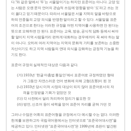
다.”와 같은 말에서 ‘두’는 서울말이기는 하지만 표준어는 아니다. 교양 있
는 사람은 오랜 문자 언어의 관습적 쓰임에 영향을 받아 ‘도’라고 쓰는 것
이 옳다고 믿기 때문이다. 따라서 서울말은 서울 지역의 말을 바탕으로
하되 언중들의 교양 의식을 반영한 말이라고 할 수 있다. 서울말을 표준
어의 조건으로 한다는 이러한 규정을 어떤 지역어를 사용하면 안 된다는
뜻으로 오해하면 안 된다. 표준어는 교육, 방송, 공식적 담화 등에서 써야
할 말이지 지역 사람들끼리 편하게 대화하는 경우에까지 꼭 써야 하는 말
이 아니다. 오히려 여러 지역어는 지역의 문화적 가치를 보존하는 소중한
자산이기도 하고 지역 사람들의 연대 의식을 강화하는 긍정적 기능을 하
기도 한다.
표준어 규정의 실제적인 대상은 다음과 같다.
(가) 1933년 ‘한글 마춤법 통일안’에서 표준어로 규정하였던 형태
가 그동안 자연스러운 언어 변화에 의해 고형(古形)이 된 것
(나) 1933년 당시 미처 사정의 대상이 되지 않아 표준어로서의 자
격을 인정받을 기회가 없었던 것
(다) 각 사전에서 달리 처리하여 정리가 필요한 것
(라) 방언, 신조어 등이 세력을 얻어 표준어 자리를 굳혀 가던 것
그러나 수많은 어휘의 표준어형을 규정에서 다 예시할 수는 없다. 이러한
한계를 보완하고자 국립국어원에서는 인터넷으로 “표준국어대사전”을
제공하고 있다. 인터넷판 “표준국어대사전”은 1999년에 초판이 발간된