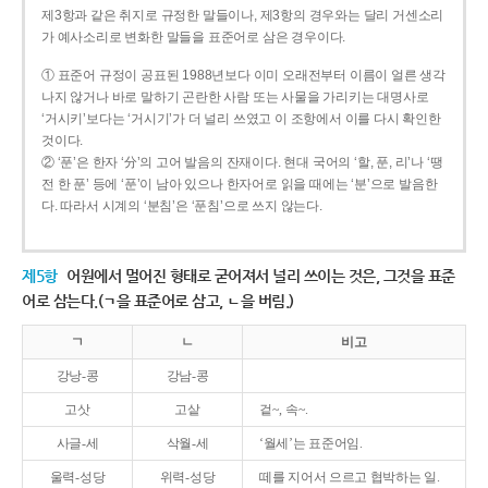
제3항과 같은 취지로 규정한 말들이나, 제3항의 경우와는 달리 거센소리
가 예사소리로 변화한 말들을 표준어로 삼은 경우이다.
① 표준어 규정이 공표된 1988년보다 이미 오래전부터 이름이 얼른 생각
나지 않거나 바로 말하기 곤란한 사람 또는 사물을 가리키는 대명사로
‘거시키’보다는 ‘거시기’가 더 널리 쓰였고 이 조항에서 이를 다시 확인한
것이다.
② ‘푼’은 한자 ‘分’의 고어 발음의 잔재이다. 현대 국어의 ‘할, 푼, 리’나 ‘땡
전 한 푼’ 등에 ‘푼’이 남아 있으나 한자어로 읽을 때에는 ‘분’으로 발음한
다. 따라서 시계의 ‘분침’은 ‘푼침’으로 쓰지 않는다.
제5항
어원에서 멀어진 형태로 굳어져서 널리 쓰이는 것은, 그것을 표준
어로 삼는다.(ㄱ을 표준어로 삼고, ㄴ을 버림.)
ㄱ
ㄴ
비고
강낭-콩
강남-콩
고삿
고샅
겉~, 속~.
사글-세
삭월-세
‘월세’는 표준어임.
울력-성당
위력-성당
떼를 지어서 으르고 협박하는 일.