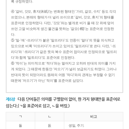
록 규정하였다.
④ ‘갈비, 갓모, 휴지(休紙)’는 변화된 형태인 ‘가리, 갈모, 수지’ 등도 각각
쓰였으나, 본래의 형태가 더 널리 쓰이므로 ‘갈비, 갓모, 휴지’의 형태를
표준어로 인정하였다. 다만, ‘갓모’와는 별개로 비가 올 때 갓 위에 덮어
쓰던 고깔 비슷하게 생긴 물건을 뜻하는 ‘갈모(-帽)’는 표준어로 인정한
다.
⑤ ‘밀-’에 ‘-뜨리다’가 붙은 ‘밀뜨리다’도 언중이 ‘밀다’의 뜻을 의식하고
있으므로 비록 ‘미뜨리다’가 쓰이고 있어도 ‘밀뜨리다’로 쓴다. 다만, ‘-뜨
리다’와 ‘-트리다’가 같은 뜻의 복수 표준어 접미사로 인정되므로 ‘밀뜨리
다’와 함께 ‘밀트리다’도 표준어로 인정된다.
⑥ ‘적이’는 의미적으로 ‘적다’와는 멀어지고 오히려 반대의 의미를 가지
게 되었다. 그 때문에 한동안 ‘저으기’가 널리 보급되기도 하였다. 그러나
반대의 뜻이 되었더라도 원래의 어원 ‘적다’와의 관계는 부정할 수 없기
때문에 ‘저으기’가 아닌 ‘적이’를 표준어로 삼았다.
제6항
다음 단어들은 의미를 구별함이 없이, 한 가지 형태만을 표준어로
삼는다.(ㄱ을 표준어로 삼고, ㄴ을 버림.)
ㄱ
ㄴ
비고
돌
돐
생일, 주기.