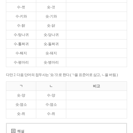
수-컷
숫-것
수-키와
숫-기와
수-탉
숫-닭
수-탕나귀
숫-당나귀
수-톨쩌귀
숫-돌쩌귀
수-퇘지
숫-돼지
수-평아리
숫-병아리
다만 2. 다음 단어의 접두사는 '숫-'으로 한다.(ㄱ을 표준어로 삼고, ㄴ을 버림.)
ㄱ
ㄴ
비고
숫-양
수-양
숫-염소
수-염소
숫-쥐
수-쥐
해설