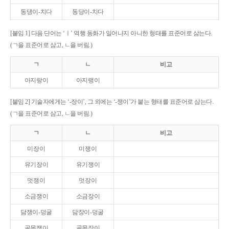
동댕이-치다
동당이-치다
[붙임 1] 다음 단어는 ‘ㅣ’ 역행 동화가 일어나지 아니한 형태를 표준어로 삼는다.
(ㄱ을 표준어로 삼고, ㄴ을 버림.)
ㄱ
ㄴ
비고
아지랑이
아지랭이
[붙임 2] 기술자에게는 ‘-장이’, 그 외에는 ‘-쟁이’가 붙는 형태를 표준어로 삼는다.
(ㄱ을 표준어로 삼고, ㄴ을 버림.)
ㄱ
ㄴ
비고
미장이
미쟁이
유기장이
유기쟁이
멋쟁이
멋장이
소금쟁이
소금장이
담쟁이-덩굴
담장이-덩굴
골목쟁이
골목장이