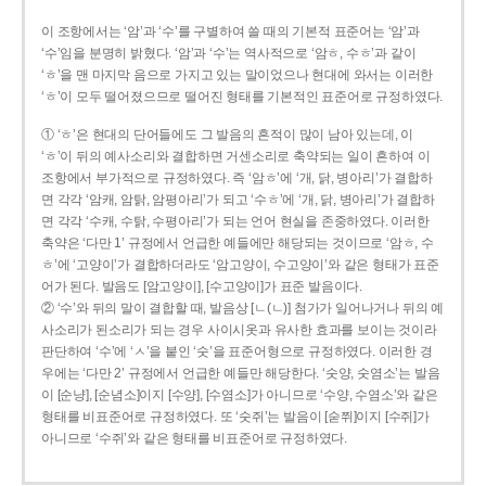
이 조항에서는 ‘암’과 ‘수’를 구별하여 쓸 때의 기본적 표준어는 ‘암’과
‘수’임을 분명히 밝혔다. ‘암’과 ‘수’는 역사적으로 ‘암ㅎ, 수ㅎ’과 같이
‘ㅎ’을 맨 마지막 음으로 가지고 있는 말이었으나 현대에 와서는 이러한
‘ㅎ’이 모두 떨어졌으므로 떨어진 형태를 기본적인 표준어로 규정하였다.
① ‘ㅎ’은 현대의 단어들에도 그 발음의 흔적이 많이 남아 있는데, 이
‘ㅎ’이 뒤의 예사소리와 결합하면 거센소리로 축약되는 일이 흔하여 이
조항에서 부가적으로 규정하였다. 즉 ‘암ㅎ’에 ‘개, 닭, 병아리’가 결합하
면 각각 ‘암캐, 암탉, 암평아리’가 되고 ‘수ㅎ’에 ‘개, 닭, 병아리’가 결합하
면 각각 ‘수캐, 수탉, 수평아리’가 되는 언어 현실을 존중하였다. 이러한
축약은 ‘다만 1’ 규정에서 언급한 예들에만 해당되는 것이므로 ‘암ㅎ, 수
ㅎ’에 ‘고양이’가 결합하더라도 ‘암고양이, 수고양이’와 같은 형태가 표준
어가 된다. 발음도 [암고양이], [수고양이]가 표준 발음이다.
② ‘수’와 뒤의 말이 결합할 때, 발음상 [ㄴ(ㄴ)] 첨가가 일어나거나 뒤의 예
사소리가 된소리가 되는 경우 사이시옷과 유사한 효과를 보이는 것이라
판단하여 ‘수’에 ‘ㅅ’을 붙인 ‘숫’을 표준어형으로 규정하였다. 이러한 경
우에는 ‘다만 2’ 규정에서 언급한 예들만 해당한다. ‘숫양, 숫염소’는 발음
이 [순냥], [순념소]이지 [수양], [수염소]가 아니므로 ‘수양, 수염소’와 같은
형태를 비표준어로 규정하였다. 또 ‘숫쥐’는 발음이 [숟쮜]이지 [수쥐]가
아니므로 ‘수쥐’와 같은 형태를 비표준어로 규정하였다.