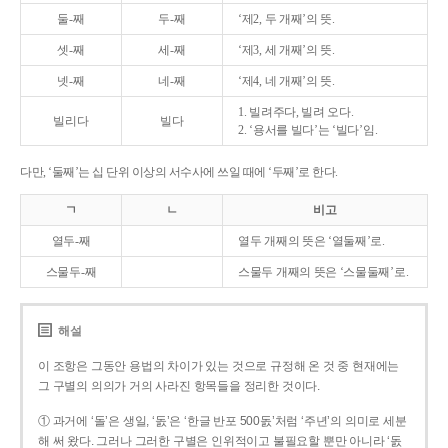
둘-째
두-째
‘제2, 두 개째’의 뜻.
셋-째
세-째
‘제3, 세 개째’의 뜻.
넷-째
네-째
‘제4, 네 개째’의 뜻.
1. 빌려주다, 빌려 오다.
빌리다
빌다
2. ‘용서를 빌다’는 ‘빌다’임.
다만, ‘둘째’는 십 단위 이상의 서수사에 쓰일 때에 ‘두째’로 한다.
ㄱ
ㄴ
비고
열두-째
열두 개째의 뜻은 ‘열둘째’로.
스물두-째
스물두 개째의 뜻은 ‘스물둘째’로.
해설
이 조항은 그동안 용법의 차이가 있는 것으로 규정해 온 것 중 현재에는
그 구별의 의의가 거의 사라진 항목들을 정리한 것이다.
① 과거에 ‘돌’은 생일, ‘돐’은 ‘한글 반포 500돐’처럼 ‘주년’의 의미로 세분
해 써 왔다. 그러나 그러한 구별은 인위적이고 불필요할 뿐만 아니라 ‘돐