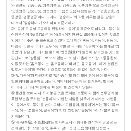
와 관련된 ‘강중강중, 깡쭝깡쭝’도 ‘강종강종, 깡쫑깡쫑’으로 쓰지 않는다.
‘깡충깡충, 강중강중, 깡쭝깡쭝’의 음성 모음 대응형은 각각 ‘껑충껑충, 겅
중겅중, 껑쭝껑쭝’이다. 그러나 ‘ 껑충하다’와 짝을 이루는 말은 ‘깡총하
다’로서 ‘깡충하다’가 오히려 비표준어이다.
② ‘-동이’도 음성 모음화를 인정하여 ‘-둥이’를 표준어로 삼았다. ‘-둥이’의
어원은 아이 ‘동(童)’을 쓴 ‘동이(童-)’이지만 현실 발음에서 멀어진 것으로
인정되어 ‘-둥이’를 표준으로 삼았다. 그에 따라 ‘귀둥이, 막둥이, 쌍둥이,
바람둥이, 흰둥이’에서 모두 ‘-둥이’를 쓴다. 다만, ‘쌍둥이’와는 별개로 ‘쌍
동밤’과 같은 단어에서는 한자어 ‘쌍동(雙童)’의 발음이 살아 있는 것으로
판단되므로 ‘쌍둥밤’으로 쓰지 않는다. 또 살이 올라 보드랍고 통통한 아
이를 뜻하는 ‘옴포동이’는 ‘옴포동하다’의 어근 ‘옴포동’에 ‘-이’가 결합된
말로서 ‘-둥이’와 관련이 없으므로 ‘옴포둥이’와 같이 쓰지 않는다.
③ ‘발가숭이’와 마찬가지로 ‘빨가숭이’도 양성 모음 뒤에 음성 모음이 결
합한 형태를 표준어로 삼는다. 이에 대응하는 짝은 ‘벌거숭이, 뻘거숭
이’이다. 그러나 ‘애송이’는 ‘애숭이’를 인정하지 않는다.
④ 물건을 보에 싸서 꾸려 놓은 것을 뜻하는 ‘보퉁이’와 함께 눈두덩의 불
룩한 부분을 뜻하는 ‘눈퉁이’나 미련한 사람을 낮추어 가리키는 ‘미련퉁
이’ 등에서도 ‘-퉁이’를 쓴다. 그러나 ‘고집통이, 골통이’에서는 ‘통이’를 쓰
는데, 이는 ‘고집통이, 골통이’가 각각 ‘고집통’, ‘골통’에 ‘-이’가 붙은 말이
기 때문이다.
⑤ ‘봉족(奉足), 주초(柱礎)’는 한자어로서의 형태를 인식하지 않고 쓰는
것이 일반적이므로 ‘봉죽, 주추’와 같이 음성 모음 형태를 인정했다.