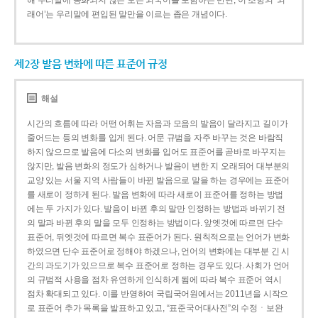
해 우리말에 동화되지 않은 모든 외국어를 포함하는 반면, 이 조항의 ‘외
래어’는 우리말에 편입된 말만을 이르는 좁은 개념이다.
제2장 발음 변화에 따른 표준어 규정
해설
시간의 흐름에 따라 어떤 어휘는 자음과 모음의 발음이 달라지고 길이가
줄어드는 등의 변화를 입게 된다. 어문 규범을 자주 바꾸는 것은 바람직
하지 않으므로 발음에 다소의 변화를 입어도 표준어를 곧바로 바꾸지는
않지만, 발음 변화의 정도가 심하거나 발음이 변한 지 오래되어 대부분의
교양 있는 서울 지역 사람들이 바뀐 발음으로 말을 하는 경우에는 표준어
를 새로이 정하게 된다. 발음 변화에 따라 새로이 표준어를 정하는 방법
에는 두 가지가 있다. 발음이 바뀐 후의 말만 인정하는 방법과 바뀌기 전
의 말과 바뀐 후의 말을 모두 인정하는 방법이다. 앞엣것에 따르면 단수
표준어, 뒤엣것에 따르면 복수 표준어가 된다. 원칙적으로는 언어가 변화
하였으면 단수 표준어로 정해야 하겠으나, 언어의 변화에는 대부분 긴 시
간의 과도기가 있으므로 복수 표준어로 정하는 경우도 있다. 사회가 언어
의 규범적 사용을 점차 유연하게 인식하게 됨에 따라 복수 표준어 역시
점차 확대되고 있다. 이를 반영하여 국립국어원에서는 2011년을 시작으
로 표준어 추가 목록을 발표하고 있고, “표준국어대사전”의 수정ㆍ보완