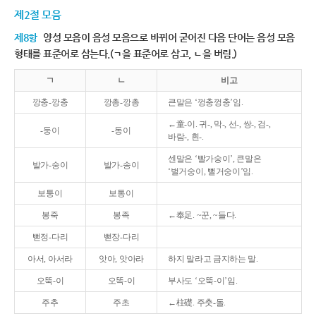
제2절 모음
제8항
양성 모음이 음성 모음으로 바뀌어 굳어진 다음 단어는 음성 모음
형태를 표준어로 삼는다.(ㄱ을 표준어로 삼고, ㄴ을 버림.)
ㄱ
ㄴ
비고
깡충-깡충
깡총-깡총
큰말은 ‘껑충껑충’임.
←童-이. 귀-, 막-, 선-, 쌍-, 검-,
-둥이
-동이
바람-, 흰-.
센말은 ‘빨가숭이’, 큰말은
발가-숭이
발가-송이
‘벌거숭이, 뻘거숭이’임.
보퉁이
보통이
봉죽
봉족
←奉足. ~꾼, ~들다.
뻗정-다리
뻗장-다리
아서, 아서라
앗아, 앗아라
하지 말라고 금지하는 말.
오뚝-이
오똑-이
부사도 ‘오뚝-이’임.
주추
주초
←柱礎. 주춧-돌.