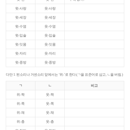
윗-사랑
웃-사랑
윗-세장
웃-세장
윗-수염
웃-수염
윗-입술
웃-입술
윗-잇몸
웃-잇몸
윗-자리
웃-자리
윗-중방
웃-중방
다만 1. 된소리나 거센소리 앞에서는 ‘위-’로 한다.(ㄱ을 표준어로 삼고, ㄴ을 버림.)
ㄱ
ㄴ
비고
위-짝
웃-짝
위-쪽
웃-쪽
위-채
웃-채
위-층
웃-층