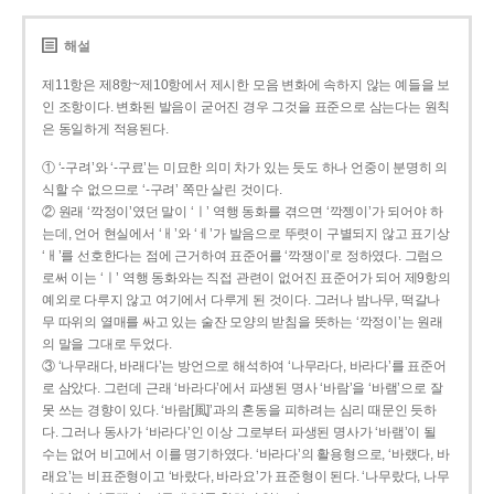
해설
제11항은 제8항~제10항에서 제시한 모음 변화에 속하지 않는 예들을 보
인 조항이다. 변화된 발음이 굳어진 경우 그것을 표준으로 삼는다는 원칙
은 동일하게 적용된다.
① ‘-구려’와 ‘-구료’는 미묘한 의미 차가 있는 듯도 하나 언중이 분명히 의
식할 수 없으므로 ‘-구려’ 쪽만 살린 것이다.
② 원래 ‘깍정이’였던 말이 ‘ㅣ’ 역행 동화를 겪으면 ‘깍젱이’가 되어야 하
는데, 언어 현실에서 ‘ㅐ’와 ‘ㅔ’가 발음으로 뚜렷이 구별되지 않고 표기상
‘ㅐ’를 선호한다는 점에 근거하여 표준어를 ‘깍쟁이’로 정하였다. 그럼으
로써 이는 ‘ㅣ’ 역행 동화와는 직접 관련이 없어진 표준어가 되어 제9항의
예외로 다루지 않고 여기에서 다루게 된 것이다. 그러나 밤나무, 떡갈나
무 따위의 열매를 싸고 있는 술잔 모양의 받침을 뜻하는 ‘깍정이’는 원래
의 말을 그대로 두었다.
③ ‘나무래다, 바래다’는 방언으로 해석하여 ‘나무라다, 바라다’를 표준어
로 삼았다. 그런데 근래 ‘바라다’에서 파생된 명사 ‘바람’을 ‘바램’으로 잘
못 쓰는 경향이 있다. ‘바람[風]’과의 혼동을 피하려는 심리 때문인 듯하
다. 그러나 동사가 ‘바라다’인 이상 그로부터 파생된 명사가 ‘바램’이 될
수는 없어 비고에서 이를 명기하였다. ‘바라다’의 활용형으로, ‘바랬다, 바
래요’는 비표준형이고 ‘바랐다, 바라요’가 표준형이 된다. ‘나무랐다, 나무