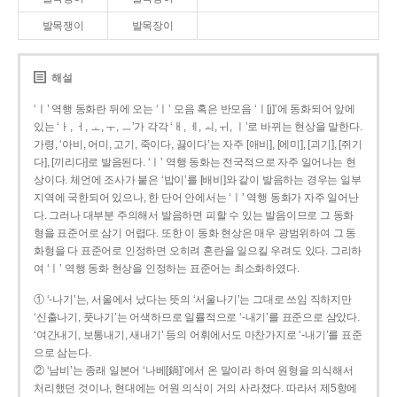
발목쟁이
발목장이
해설
‘ㅣ’ 역행 동화란 뒤에 오는 ‘ㅣ’ 모음 혹은 반모음 ‘ㅣ[j]’에 동화되어 앞에
있는 ‘ㅏ, ㅓ, ㅗ, ㅜ, ㅡ’가 각각 ‘ㅐ, ㅔ, ㅚ, ㅟ, ㅣ’로 바뀌는 현상을 말한다.
가령, ‘아비, 어미, 고기, 죽이다, 끓이다’는 자주 [애비], [에미], [괴기], [쥐기
다], [끼리다]로 발음된다. ‘ㅣ’ 역행 동화는 전국적으로 자주 일어나는 현
상이다. 체언에 조사가 붙은 ‘밥이’를 [배비]와 같이 발음하는 경우는 일부
지역에 국한되어 있으나, 한 단어 안에서는 ‘ㅣ’ 역행 동화가 자주 일어난
다. 그러나 대부분 주의해서 발음하면 피할 수 있는 발음이므로 그 동화
형을 표준어로 삼기 어렵다. 또한 이 동화 현상은 매우 광범위하여 그 동
화형을 다 표준어로 인정하면 오히려 혼란을 일으킬 우려도 있다. 그리하
여 ‘ㅣ’ 역행 동화 현상을 인정하는 표준어는 최소화하였다.
① ‘-나기’는, 서울에서 났다는 뜻의 ‘서울나기’는 그대로 쓰임 직하지만
‘신출나기, 풋나기’는 어색하므로 일률적으로 ‘-내기’를 표준으로 삼았다.
‘여간내기, 보통내기, 새내기’ 등의 어휘에서도 마찬가지로 ‘-내기’를 표준
으로 삼는다.
② ‘남비’는 종래 일본어 ‘나베[鍋]’에서 온 말이라 하여 원형을 의식해서
처리했던 것이나, 현대에는 어원 의식이 거의 사라졌다. 따라서 제5항에