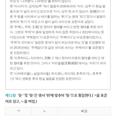
라요’도 ‘나무랬다, 나무래요’를 취하지 않는다.
④ ‘미시/미수, 상치/상추’ 역시 발음의 변화에 따라 ‘미수, 상추’가 현실 발
음으로 더 널리 쓰이고 있으므로 ‘미시, 상치’로 쓰지 않는다. 종(種)이 다
른 두 동물 사이에서 난 새끼를 말하는 ‘튀기’는 원래 ‘트기’였으나 발음이
변하여 ‘튀기’가 되었고 이 말이 널리 쓰이므로 표준어로 삼았다.
⑤ ‘주책(←주착, 主着)’은 한자어 형태를 버리고 변한 형태를 취한 것이
다. 그런데 ‘주착’이 원래 일정하게 자리 잡힌 주장이나 판단력이라는 뜻
이었으므로 ‘주책없다’가 표준어이고 ‘주책이다’는 비표준형이었으나,
‘주책’의 의미로서 ‘일정한 줏대가 없이 되는대로 하는 짓’을 인정함에 따
라 2016년에는 ‘주책없다’와 같은 의미로 쓰이는 ‘주책이다’를 표준형으
로 인정하였다.
⑥ ‘지루하다(←지리하다, 支離--)’ 역시 한자어 어원의 형태를 버리고 변
한 형태를 취한 것이다. 그러나 ‘지리멸렬(支離滅裂)’에서는 ‘지리’가 유지
되고 있다.
⑦ ‘시러베아들(←실업의아들), 허드레(←허드래), 호루라기(←호루루
기)’ 역시 변화된 후의 현실 발음을 반영한 표준어이다.
제12항
‘웃-’ 및 ‘윗-’은 명사 ‘위’에 맞추어 ‘윗-’으로 통일한다.(ㄱ을 표준
어로 삼고, ㄴ을 버림.)
ㄱ
ㄴ
비고