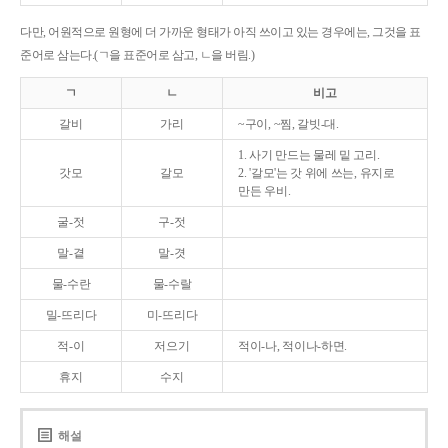
다만, 어원적으로 원형에 더 가까운 형태가 아직 쓰이고 있는 경우에는, 그것을 표
준어로 삼는다.(ㄱ을 표준어로 삼고, ㄴ을 버림.)
ㄱ
ㄴ
비고
갈비
가리
~구이, ~찜, 갈빗-대.
1. 사기 만드는 물레 밑 고리.
갓모
갈모
2. '갈모'는 갓 위에 쓰는, 유지로
만든 우비.
굴-젓
구-젓
말-곁
말-겻
물-수란
물-수랄
밀-뜨리다
미-뜨리다
적-이
저으기
적이-나, 적이나-하면.
휴지
수지
해설