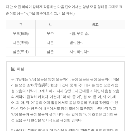
다만, 어원 의식이 강하게 작용하는 다음 단어에서는 양성 모음 형태를 그대로 표
준어로 삼는다.(ㄱ을 표준어로 삼고, ㄴ을 버림.)
ㄱ
ㄴ
비고
부조(扶助)
부주
~금, 부좃-술.
사돈(査頓)
사둔
밭~, 안~.
삼촌(三寸)
삼춘
시~, 외~, 처~.
해설
우리말에는 양성 모음은 양성 모음끼리, 음성 모음은 음성 모음끼리 어울
리는 모음 조화(母音調和) 현상이 있다. 중세 국어에서는 양성 모음과 음
성 모음의 세력이 크게 차이가 나지 않았으나 근대를 거치면서 음성 모음
의 세력이 급격히 커졌다. 예컨대 ‘ 막-아, 좁-아’, ‘접-어, 굽-어, 재-어, 세-
어, 괴-어, 쥐-어’ 등의 어미 활용에서도 음성 모음의 우세를 확인할 수 있
다. 심지어는 한 단어 내부에서도 양성 모음이 일관되게 나타나지 않고
양성 모음과 음성 모음이 섞여 나타나는 일이 많다. 이 조항은 그러한 음
성 모음 우세 현상을 명시적으로 규정한 것이다.
① 종래의 ‘깡총깡총’은 언어 현실을 반영하여 ‘깡충깡충’으로 정했다. 이