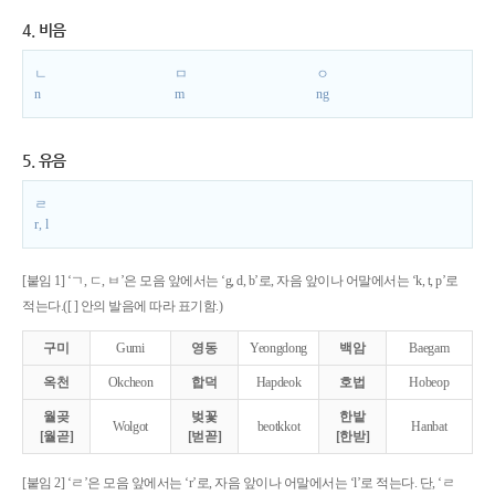
4. 비음
ㄴ
ㅁ
ㅇ
n
m
ng
5. 유음
ㄹ
r, l
[붙임 1] ‘ㄱ, ㄷ, ㅂ’은 모음 앞에서는 ‘g, d, b’로, 자음 앞이나 어말에서는 ‘k, t, p’로
적는다.([ ] 안의 발음에 따라 표기함.)
구미
Gumi
영동
Yeongdong
백암
Baegam
옥천
Okcheon
합덕
Hapdeok
호법
Hobeop
월곶
벚꽃
한밭
Wolgot
beotkkot
Hanbat
[월곧]
[벋꼳]
[한받]
[붙임 2] ‘ㄹ’은 모음 앞에서는 ‘r’로, 자음 앞이나 어말에서는 ‘l’로 적는다. 단, ‘ㄹ