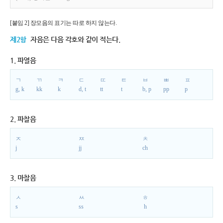
[붙임 2] 장모음의 표기는 따로 하지 않는다.
제2항
자음은 다음 각호와 같이 적는다.
1. 파열음
ㄱ
ㄲ
ㅋ
ㄷ
ㄸ
ㅌ
ㅂ
ㅃ
ㅍ
g, k
kk
k
d, t
tt
t
b, p
pp
p
2. 파찰음
ㅈ
ㅉ
ㅊ
j
jj
ch
3. 마찰음
ㅅ
ㅆ
ㅎ
s
ss
h