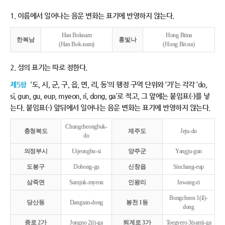
1. 이름에서 일어나는 음운 변화는 표기에 반영하지 않는다.
Han Boknam
Hong Bitna
한복남
홍빛나
(Han Bok-nam)
(Hong Bit-na)
2. 성의 표기는 따로 정한다.
제5항
‘도, 시, 군, 구, 읍, 면, 리, 동’의 행정 구역 단위와 ‘가’는 각각 ‘do,
si, gun, gu, eup, myeon, ri, dong, ga’로 적고, 그 앞에는 붙임표(-)를 넣
는다. 붙임표(-) 앞뒤에서 일어나는 음운 변화는 표기에 반영하지 않는다.
Chungcheongbuk-
충청북도
제주도
Jeju-do
do
의정부시
Uijeongbu-si
양주군
Yangju-gun
도봉구
Dobong-gu
신창읍
Sinchang-eup
삼죽면
Samjuk-myeon
인왕리
Inwang-ri
Bongcheon 1(il)-
당산동
Dangsan-dong
봉천 1동
dong
종로 2가
Jongno 2(i)-ga
퇴계로 3가
Toegyero 3(sam)-ga