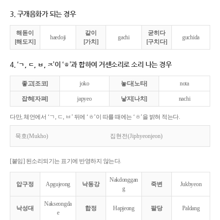
3. 구개음화가 되는 경우
해돋이
같이
굳히다
haedoji
gachi
guchida
[해도지]
[가치]
[구치다]
4. ‘ㄱ, ㄷ, ㅂ, ㅈ’이 ‘ㅎ’과 합하여 거센소리로 소리 나는 경우
좋고[조코]
joko
놓다[노타]
nota
잡혀[자펴]
japyeo
낳지[나치]
nachi
다만, 체언에서 ‘ㄱ, ㄷ, ㅂ’ 뒤에 ‘ㅎ’이 따를 때에는 ‘ㅎ’을 밝혀 적는다.
묵호(Mukho)
집현전(Jiphyeonjeon)
[붙임] 된소리되기는 표기에 반영하지 않는다.
Nakdonggan
압구정
Apgujeong
낙동강
죽변
Jukbyeon
g
Nakseongda
낙성대
합정
Hapjeong
팔당
Paldang
e