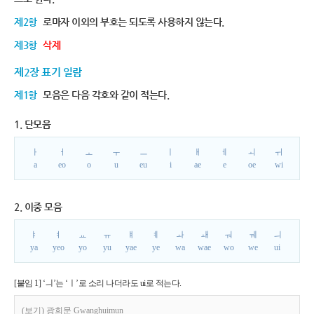
제2항
로마자 이외의 부호는 되도록 사용하지 않는다.
제3항
삭제
제2장 표기 일람
제1항
모음은 다음 각호와 같이 적는다.
1. 단모음
ㅏ
ㅓ
ㅗ
ㅜ
ㅡ
ㅣ
ㅐ
ㅔ
ㅚ
ㅟ
a
eo
o
u
eu
i
ae
e
oe
wi
2. 이중 모음
ㅑ
ㅕ
ㅛ
ㅠ
ㅒ
ㅖ
ㅘ
ㅙ
ㅝ
ㅞ
ㅢ
ya
yeo
yo
yu
yae
ye
wa
wae
wo
we
ui
[붙임 1] ‘ㅢ’는 ‘ㅣ’로 소리 나더라도 ui로 적는다.
(보기) 광희문 Gwanghuimun