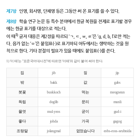
제7항
인명, 회사명, 단체명 등은 그동안 써 온 표기를 쓸 수 있다.
제8항
학술 연구 논문 등 특수 분야에서 한글 복원을 전제로 표기할 경우
에는 한글 표기를 대상으로 적는다.
1)
이 때
글자 대응은 제2장을 따르되 ‘ㄱ, ㄷ, ㅂ, ㄹ’은 ‘g, d, b, l’로만 적는
다. 음가 없는 ‘ㅇ’은 붙임표(-)로 표기하되 어두에서는 생략하는 것을 원
칙으로 한다. 기타 분절의 필요가 있을 때에도 붙임표(-)를 쓴다.
1) '이 때'는 "표준국어대사전"에 따르면 '이때'와 같이 붙여 써야 한다.
집
jib
짚
jip
밖
bakk
값
gabs
붓꽃
buskkoch
먹는
meogneun
독립
doglib
문리
munli
물엿
mul-yeos
굳이
gud-i
좋다
johda
가곡
gagog
조랑말
jolangmal
없었습니다
eobs-eoss-seubnida