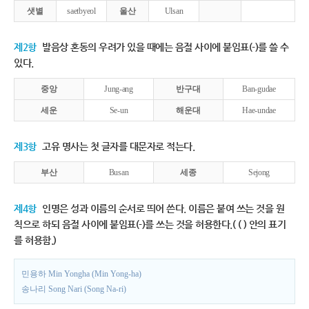
샛별
saetbyeol
울산
Ulsan
제2항
발음상 혼동의 우려가 있을 때에는 음절 사이에 붙임표(-)를 쓸 수
있다.
중앙
Jung-ang
반구대
Ban-gudae
세운
Se-un
해운대
Hae-undae
제3항
고유 명사는 첫 글자를 대문자로 적는다.
부산
Busan
세종
Sejong
제4항
인명은 성과 이름의 순서로 띄어 쓴다. 이름은 붙여 쓰는 것을 원
칙으로 하되 음절 사이에 붙임표(-)를 쓰는 것을 허용한다.( ( ) 안의 표기
를 허용함.)
민용하 Min Yongha (Min Yong-ha)
송나리 Song Nari (Song Na-ri)