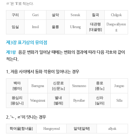
ㄹ’은 ‘ll’로 적는다.
구리
Guri
설악
Seorak
칠곡
Chilgok
대관령
Daegwallyeon
임실
Imsil
울릉
Ulleung
[대괄령]
g
제3장 표기상의 유의점
제1항
음운 변화가 일어날 때에는 변화의 결과에 따라 다음 각호와 같이
적는다.
1. 자음 사이에서 동화 작용이 일어나는 경우
백마
신문로
종로
Baengma
Sinmunno
Jongno
[뱅마]
[신문노]
[종노]
왕십리
별내
신라
Wangsimni
Byeollae
Silla
[왕심니]
[별래]
[실라]
2. ‘ㄴ, ㄹ’이 덧나는 경우
학여울[항녀울]
Hangnyeoul
알약[알략]
allyak