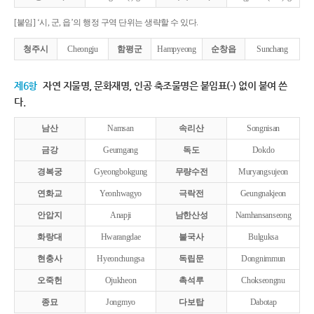
[붙임] ‘시, 군, 읍’의 행정 구역 단위는 생략할 수 있다.
청주시
Cheongju
함평군
Hampyeong
순창읍
Sunchang
제6항
자연 지물명, 문화재명, 인공 축조물명은 붙임표(-) 없이 붙여 쓴
다.
남산
Namsan
속리산
Songnisan
금강
Geumgang
독도
Dokdo
경복궁
Gyeongbokgung
무량수전
Muryangsujeon
연화교
Yeonhwagyo
극락전
Geungnakjeon
안압지
Anapji
남한산성
Namhansanseong
화랑대
Hwarangdae
불국사
Bulguksa
현충사
Hyeonchungsa
독립문
Dongnimmun
오죽헌
Ojukheon
촉석루
Chokseongnu
종묘
Jongmyo
다보탑
Dabotap