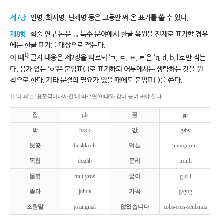
제7항
인명, 회사명, 단체명 등은 그동안 써 온 표기를 쓸 수 있다.
제8항
학술 연구 논문 등 특수 분야에서 한글 복원을 전제로 표기할 경우
에는 한글 표기를 대상으로 적는다.
1)
이 때
글자 대응은 제2장을 따르되 ‘ㄱ, ㄷ, ㅂ, ㄹ’은 ‘g, d, b, l’로만 적는
다. 음가 없는 ‘ㅇ’은 붙임표(-)로 표기하되 어두에서는 생략하는 것을 원
칙으로 한다. 기타 분절의 필요가 있을 때에도 붙임표(-)를 쓴다.
1) '이 때'는 "표준국어대사전"에 따르면 '이때'와 같이 붙여 써야 한다.
집
jib
짚
jip
밖
bakk
값
gabs
붓꽃
buskkoch
먹는
meogneun
독립
doglib
문리
munli
물엿
mul-yeos
굳이
gud-i
좋다
johda
가곡
gagog
조랑말
jolangmal
없었습니다
eobs-eoss-seubnida