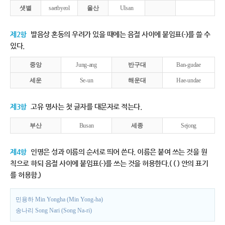
샛별
saetbyeol
울산
Ulsan
제2항
발음상 혼동의 우려가 있을 때에는 음절 사이에 붙임표(-)를 쓸 수
있다.
중앙
Jung-ang
반구대
Ban-gudae
세운
Se-un
해운대
Hae-undae
제3항
고유 명사는 첫 글자를 대문자로 적는다.
부산
Busan
세종
Sejong
제4항
인명은 성과 이름의 순서로 띄어 쓴다. 이름은 붙여 쓰는 것을 원
칙으로 하되 음절 사이에 붙임표(-)를 쓰는 것을 허용한다.( ( ) 안의 표기
를 허용함.)
민용하 Min Yongha (Min Yong-ha)
송나리 Song Nari (Song Na-ri)