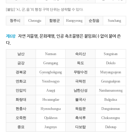
[붙임] ‘시, 군, 읍’의 행정 구역 단위는 생략할 수 있다.
청주시
Cheongju
함평군
Hampyeong
순창읍
Sunchang
제6항
자연 지물명, 문화재명, 인공 축조물명은 붙임표(-) 없이 붙여 쓴
다.
남산
Namsan
속리산
Songnisan
금강
Geumgang
독도
Dokdo
경복궁
Gyeongbokgung
무량수전
Muryangsujeon
연화교
Yeonhwagyo
극락전
Geungnakjeon
안압지
Anapji
남한산성
Namhansanseong
화랑대
Hwarangdae
불국사
Bulguksa
현충사
Hyeonchungsa
독립문
Dongnimmun
오죽헌
Ojukheon
촉석루
Chokseongnu
종묘
Jongmyo
다보탑
Dabotap