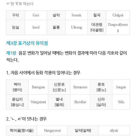
ㄹ’은 ‘ll’로 적는다.
구리
Guri
설악
Seorak
칠곡
Chilgok
대관령
Daegwallyeon
임실
Imsil
울릉
Ulleung
[대괄령]
g
제3장 표기상의 유의점
제1항
음운 변화가 일어날 때에는 변화의 결과에 따라 다음 각호와 같이
적는다.
1. 자음 사이에서 동화 작용이 일어나는 경우
백마
신문로
종로
Baengma
Sinmunno
Jongno
[뱅마]
[신문노]
[종노]
왕십리
별내
신라
Wangsimni
Byeollae
Silla
[왕심니]
[별래]
[실라]
2. ‘ㄴ, ㄹ’이 덧나는 경우
학여울[항녀울]
Hangnyeoul
알약[알략]
allyak