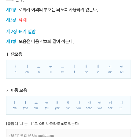
제2항
로마자 이외의 부호는 되도록 사용하지 않는다.
제3항
삭제
제2장 표기 일람
제1항
모음은 다음 각호와 같이 적는다.
1. 단모음
ㅏ
ㅓ
ㅗ
ㅜ
ㅡ
ㅣ
ㅐ
ㅔ
ㅚ
ㅟ
a
eo
o
u
eu
i
ae
e
oe
wi
2. 이중 모음
ㅑ
ㅕ
ㅛ
ㅠ
ㅒ
ㅖ
ㅘ
ㅙ
ㅝ
ㅞ
ㅢ
ya
yeo
yo
yu
yae
ye
wa
wae
wo
we
ui
[붙임 1] ‘ㅢ’는 ‘ㅣ’로 소리 나더라도 ui로 적는다.
(보기) 광희문 Gwanghuimun