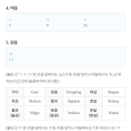
4. 비음
ㄴ
ㅁ
ㅇ
n
m
ng
5. 유음
ㄹ
r, l
[붙임 1] ‘ㄱ, ㄷ, ㅂ’은 모음 앞에서는 ‘g, d, b’로, 자음 앞이나 어말에서는 ‘k, t, p’로
적는다.([ ] 안의 발음에 따라 표기함.)
구미
Gumi
영동
Yeongdong
백암
Baegam
옥천
Okcheon
합덕
Hapdeok
호법
Hobeop
월곶
벚꽃
한밭
Wolgot
beotkkot
Hanbat
[월곧]
[벋꼳]
[한받]
[붙임 2] ‘ㄹ’은 모음 앞에서는 ‘r’로, 자음 앞이나 어말에서는 ‘l’로 적는다. 단, ‘ㄹ