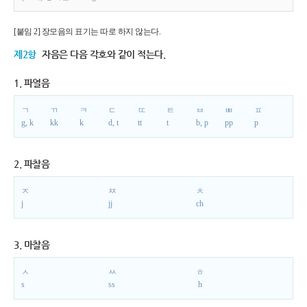
[붙임 2] 장모음의 표기는 따로 하지 않는다.
제2항
자음은 다음 각호와 같이 적는다.
1. 파열음
ㄱ
ㄲ
ㅋ
ㄷ
ㄸ
ㅌ
ㅂ
ㅃ
ㅍ
g, k
kk
k
d, t
tt
t
b, p
pp
p
2. 파찰음
ㅈ
ㅉ
ㅊ
j
jj
ch
3. 마찰음
ㅅ
ㅆ
ㅎ
s
ss
h