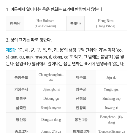
1. 이름에서 일어나는 음운 변화는 표기에 반영하지 않는다.
Han Boknam
Hong Bitna
한복남
홍빛나
(Han Bok-nam)
(Hong Bit-na)
2. 성의 표기는 따로 정한다.
제5항
‘도, 시, 군, 구, 읍, 면, 리, 동’의 행정 구역 단위와 ‘가’는 각각 ‘do,
si, gun, gu, eup, myeon, ri, dong, ga’로 적고, 그 앞에는 붙임표(-)를 넣
는다. 붙임표(-) 앞뒤에서 일어나는 음운 변화는 표기에 반영하지 않는다.
Chungcheongbuk-
충청북도
제주도
Jeju-do
do
의정부시
Uijeongbu-si
양주군
Yangju-gun
도봉구
Dobong-gu
신창읍
Sinchang-eup
삼죽면
Samjuk-myeon
인왕리
Inwang-ri
Bongcheon 1(il)-
당산동
Dangsan-dong
봉천 1동
dong
종로 2가
Jongno 2(i)-ga
퇴계로 3가
Toegyero 3(sam)-ga