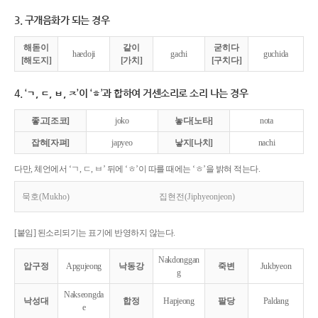
3. 구개음화가 되는 경우
해돋이
같이
굳히다
haedoji
gachi
guchida
[해도지]
[가치]
[구치다]
4. ‘ㄱ, ㄷ, ㅂ, ㅈ’이 ‘ㅎ’과 합하여 거센소리로 소리 나는 경우
좋고[조코]
joko
놓다[노타]
nota
잡혀[자펴]
japyeo
낳지[나치]
nachi
다만, 체언에서 ‘ㄱ, ㄷ, ㅂ’ 뒤에 ‘ㅎ’이 따를 때에는 ‘ㅎ’을 밝혀 적는다.
묵호(Mukho)
집현전(Jiphyeonjeon)
[붙임] 된소리되기는 표기에 반영하지 않는다.
Nakdonggan
압구정
Apgujeong
낙동강
죽변
Jukbyeon
g
Nakseongda
낙성대
합정
Hapjeong
팔당
Paldang
e