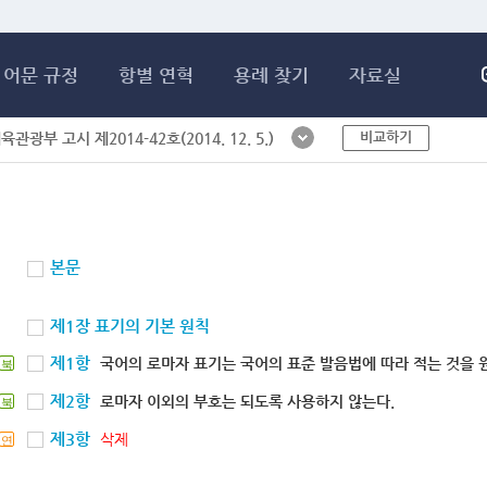
메인콘텐츠 바로가기
어문 규정
항별 연혁
용례 찾기
자료실
비교하기
체육관광부 고시 제2014-42호(2014. 12. 5.)
본문
제1장 표기의 기본 원칙
제1항
국어의 로마자 표기는 국어의 표준 발음법에 따라 적는 것을 
북
제2항
로마자 이외의 부호는 되도록 사용하지 않는다.
북
제3항
삭제
연