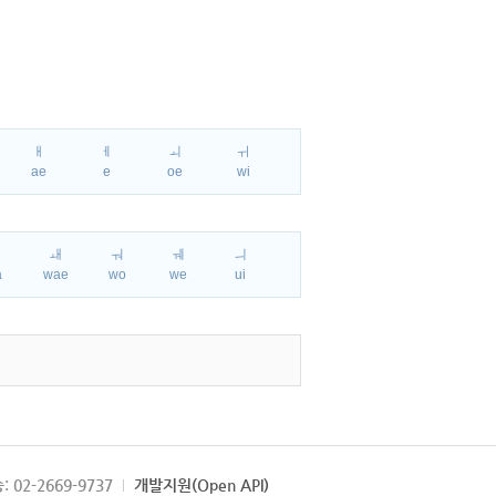
ㅐ
ㅔ
ㅚ
ㅟ
ae
e
oe
wi
ㅘ
ㅙ
ㅝ
ㅞ
ㅢ
a
wae
wo
we
ui
: 02-2669-9737
개발지원(Open API)