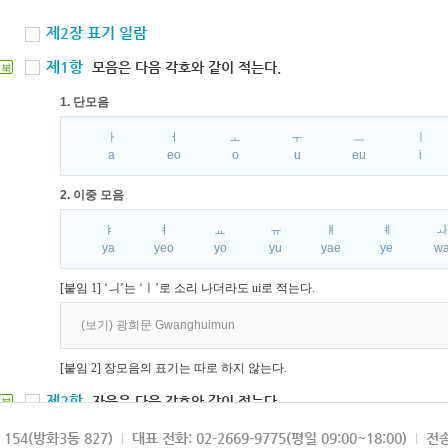
제2장 표기 일람
제1항
모음은 다음 각호와 같이 적는다.
북
1. 단모음
ㅏ
ㅓ
ㅗ
ㅜ
ㅡ
ㅣ
a
eo
o
u
eu
i
2. 이중 모음
ㅑ
ㅕ
ㅛ
ㅠ
ㅒ
ㅖ
ya
yeo
yo
yu
yae
ye
w
[붙임 1] ‘ㅢ’는 ‘ㅣ’로 소리 나더라도 ui로 적는다.
(보기) 광희문 Gwanghuimun
[붙임 2] 장모음의 표기는 따로 하지 않는다.
제2항
자음은 다음 각호와 같이 적는다.
북
1. 파열음
154(방화3동 827)
대표 전화: 02-2669-9775(평일 09:00~18:00)
전송