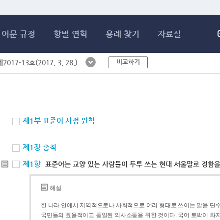
메인콘텐츠 바로가기
어문 규정
항별 연혁
용례 찾기
자료실
비교하기
017-13호(2017. 3. 28.)
제1부 표준어 사정 원칙
제1장 총칙
제1항
표준어는 교양 있는 사람들이 두루 쓰는 현대 서울말로 정함을
해설
한 나라 안에서 지역적으로나 사회적으로 여러 형태로 쓰이는 말을 단수
국민들의 효율적이고 통일된 의사소통을 위한 것이다. 국어 토박이 화자