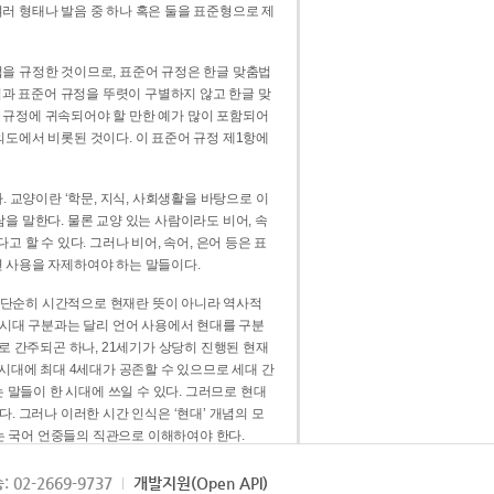
러 형태나 발음 중 하나 혹은 둘을 표준형으로 제
을 규정한 것이므로, 표준어 규정은 한글 맞춤법
법과 표준어 규정을 뚜렷이 구별하지 않고 한글 맞
 규정에 귀속되어야 할 만한 예가 많이 포함되어
의도에서 비롯된 것이다. 이 표준어 규정 제1항에
. 교양이란 ‘학문, 지식, 사회생활을 바탕으로 이
을 말한다. 물론 교양 있는 사람이라도 비어, 속
 할 수 있다. 그러나 비어, 속어, 은어 등은 표
 사용을 자제하여야 하는 말들이다.
’는 단순히 시간적으로 현재란 뜻이 아니라 역사적
 시대 구분과는 달리 언어 사용에서 현대를 구분
로 간주되곤 하나, 21세기가 상당히 진행된 현재
 시대에 최대 4세대가 공존할 수 있으므로 세대 간
는 말들이 한 시대에 쓰일 수 있다. 그러므로 현대
. 그러나 이러한 시간 인식은 ‘현대’ 개념의 모
’는 국어 언중들의 직관으로 이해하여야 한다.
용어적 성격을 가장 크게 드러내 주는 기준이다.
: 02-2669-9737
개발지원(Open API)