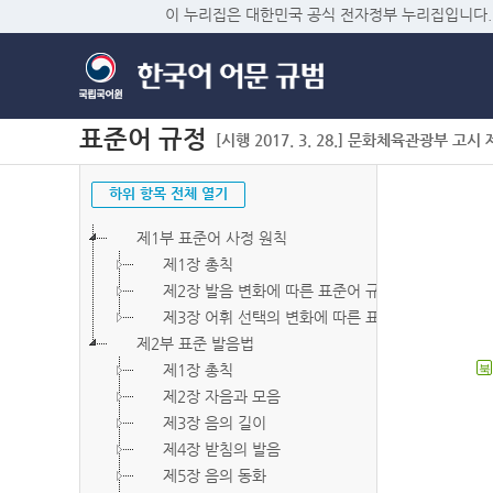
이 누리집은 대한민국 공식 전자정부 누리집입니다.
표준어 규정
[시행 2017. 3. 28.] 문화체육관광부 고시 제2
하위 항목 전체 열기
제1부 표준어 사정 원칙
제1장 총칙
제2장 발음 변화에 따른 표준어 규정
제3장 어휘 선택의 변화에 따른 표준어 규정
제2부 표준 발음법
제1장 총칙
북
제2장 자음과 모음
제3장 음의 길이
제4장 받침의 발음
제5장 음의 동화