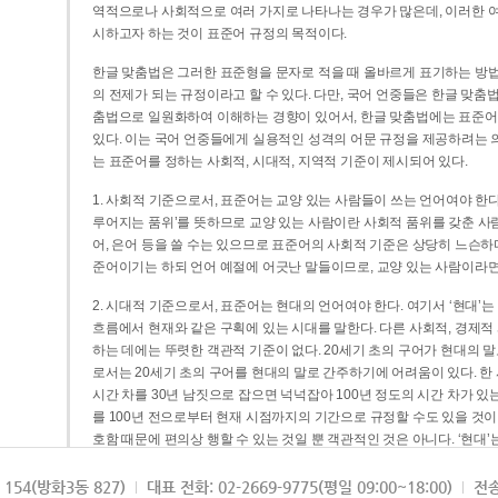
역적으로나 사회적으로 여러 가지로 나타나는 경우가 많은데, 이러한 여
시하고자 하는 것이 표준어 규정의 목적이다.
한글 맞춤법은 그러한 표준형을 문자로 적을 때 올바르게 표기하는 방법
의 전제가 되는 규정이라고 할 수 있다. 다만, 국어 언중들은 한글 맞춤
춤법으로 일원화하여 이해하는 경향이 있어서, 한글 맞춤법에는 표준어
있다. 이는 국어 언중들에게 실용적인 성격의 어문 규정을 제공하려는 
는 표준어를 정하는 사회적, 시대적, 지역적 기준이 제시되어 있다.
1. 사회적 기준으로서, 표준어는 교양 있는 사람들이 쓰는 언어여야 한다
루어지는 품위’를 뜻하므로 교양 있는 사람이란 사회적 품위를 갖춘 사람
어, 은어 등을 쓸 수는 있으므로 표준어의 사회적 기준은 상당히 느슨하다고
준어이기는 하되 언어 예절에 어긋난 말들이므로, 교양 있는 사람이라면
2. 시대적 기준으로서, 표준어는 현대의 언어여야 한다. 여기서 ‘현대
흐름에서 현재와 같은 구획에 있는 시대를 말한다. 다른 사회적, 경제적
하는 데에는 뚜렷한 객관적 기준이 없다. 20세기 초의 구어가 현대의 말
로서는 20세기 초의 구어를 현대의 말로 간주하기에 어려움이 있다. 한
시간 차를 30년 남짓으로 잡으면 넉넉잡아 100년 정도의 시간 차가 있
를 100년 전으로부터 현재 시점까지의 기간으로 규정할 수도 있을 것이다
호함 때문에 편의상 행할 수 있는 것일 뿐 객관적인 것은 아니다. ‘현대
3. 지역적 기준으로서, 표준어는 서울말이어야 한다. 이는 표준어의 공
154(방화3동 827)
대표 전화: 02-2669-9775(평일 09:00~18:00)
전송