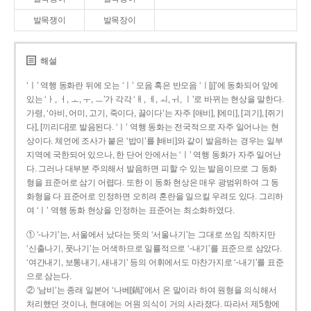
발목쟁이
발목장이
해설
‘ㅣ’ 역행 동화란 뒤에 오는 ‘ㅣ’ 모음 혹은 반모음 ‘ㅣ[j]’에 동화되어 앞에
있는 ‘ㅏ, ㅓ, ㅗ, ㅜ, ㅡ’가 각각 ‘ㅐ, ㅔ, ㅚ, ㅟ, ㅣ’로 바뀌는 현상을 말한다.
가령, ‘아비, 어미, 고기, 죽이다, 끓이다’는 자주 [애비], [에미], [괴기], [쥐기
다], [끼리다]로 발음된다. ‘ㅣ’ 역행 동화는 전국적으로 자주 일어나는 현
상이다. 체언에 조사가 붙은 ‘밥이’를 [배비]와 같이 발음하는 경우는 일부
지역에 국한되어 있으나, 한 단어 안에서는 ‘ㅣ’ 역행 동화가 자주 일어난
다. 그러나 대부분 주의해서 발음하면 피할 수 있는 발음이므로 그 동화
형을 표준어로 삼기 어렵다. 또한 이 동화 현상은 매우 광범위하여 그 동
화형을 다 표준어로 인정하면 오히려 혼란을 일으킬 우려도 있다. 그리하
여 ‘ㅣ’ 역행 동화 현상을 인정하는 표준어는 최소화하였다.
① ‘-나기’는, 서울에서 났다는 뜻의 ‘서울나기’는 그대로 쓰임 직하지만
‘신출나기, 풋나기’는 어색하므로 일률적으로 ‘-내기’를 표준으로 삼았다.
‘여간내기, 보통내기, 새내기’ 등의 어휘에서도 마찬가지로 ‘-내기’를 표준
으로 삼는다.
② ‘남비’는 종래 일본어 ‘나베[鍋]’에서 온 말이라 하여 원형을 의식해서
처리했던 것이나, 현대에는 어원 의식이 거의 사라졌다. 따라서 제5항에