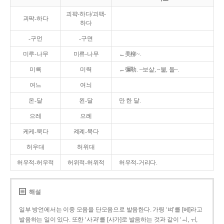
괴퍅-하다/괴팩-
괴팍-하다
하다
-구먼
-구면
미루-나무
미류-나무
←美柳~.
미륵
미력
←彌勒. ~보살, ~불, 돌~.
여느
여늬
온-달
왼-달
만 한 달.
으레
으례
케케-묵다
켸켸-묵다
허우대
허위대
허우적-허우적
허위적-허위적
허우적-거리다.
해설
일부 방언에서는 이중 모음을 단모음으로 발음한다. 가령 ‘벼’를 [베]라고
발음하는 일이 있다. 또한 ‘사과’를 [사가]로 발음하는 것과 같이 ‘ㅚ, ㅟ,