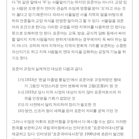
다.”와 같은 말에서 ‘두’는 서울말이기는 하지만 표준어는 아니다. 교양 있
는 사람은 오랜 문자 언어의 관습적 쓰임에 영향을 받아 ‘도’라고 쓰는 것
이 옳다고 믿기 때문이다. 따라서 서울말은 서울 지역의 말을 바탕으로
하되 언중들의 교양 의식을 반영한 말이라고 할 수 있다. 서울말을 표준
어의 조건으로 한다는 이러한 규정을 어떤 지역어를 사용하면 안 된다는
뜻으로 오해하면 안 된다. 표준어는 교육, 방송, 공식적 담화 등에서 써야
할 말이지 지역 사람들끼리 편하게 대화하는 경우에까지 꼭 써야 하는 말
이 아니다. 오히려 여러 지역어는 지역의 문화적 가치를 보존하는 소중한
자산이기도 하고 지역 사람들의 연대 의식을 강화하는 긍정적 기능을 하
기도 한다.
표준어 규정의 실제적인 대상은 다음과 같다.
(가) 1933년 ‘한글 마춤법 통일안’에서 표준어로 규정하였던 형태
가 그동안 자연스러운 언어 변화에 의해 고형(古形)이 된 것
(나) 1933년 당시 미처 사정의 대상이 되지 않아 표준어로서의 자
격을 인정받을 기회가 없었던 것
(다) 각 사전에서 달리 처리하여 정리가 필요한 것
(라) 방언, 신조어 등이 세력을 얻어 표준어 자리를 굳혀 가던 것
그러나 수많은 어휘의 표준어형을 규정에서 다 예시할 수는 없다. 이러한
한계를 보완하고자 국립국어원에서는 인터넷으로 “표준국어대사전”을
제공하고 있다. 인터넷판 “표준국어대사전”은 1999년에 초판이 발간된