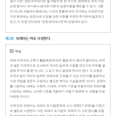
종이 사전 “표준국어대사전”을 바탕으로 한 것으로, 현재에도 계속 수정·
보완 중이다. 여기에서 방대한 어휘의 표준어형을 확인할 수 있다. 그뿐
만 아니라 국립국어원에서는 시간의 흐름에 따라 과거에는 비표준어였
지만 현재에는 표준어로 인정될 만한 어휘를 꾸준히 추가하여 발표하고
있고, 이 또한 인터넷판 “표준국어대사전”에 반영되어 있다.
제2항
외래어는 따로 사정한다.
해설
세계 각국과의 교류가 활발해짐에 따라 물밀 듯이 쏟아져 들어오는 외국
의 말은 지속적으로 조사하여 국어의 일부로 수용할 것인가의 여부를 결
정해 주어야 할 뿐 아니라, 그 표기 역시 결정해 주어야 한다. 이 조항은
외국의 말이 국어의 일부인 외래어로 인정될 수 있는 것인지를 결정하는
사정 작업을 표준어 규정과는 별도로 한다는 사실을 밝힌 것이다. 표준어
를 사정하는 데에는 사회적, 시대적, 지역적 기준을 적용하지만 외래어를
사정하는 데에는 그러한 기준을 적용하기 어렵기 때문에 이 조항을 따로
마련한 것이다.
이에 따라 외래어는 외래어 표기법(문체부 고시 제2017-14호)을 기준으
로 별도로 사정한다. 다만 외래어 표기법의 ‘외래어’가 고유 명사를 포함