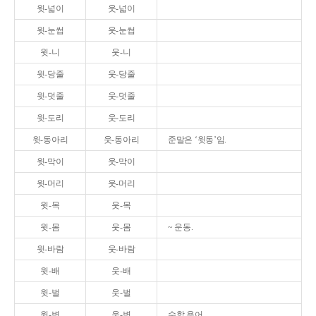
윗-넓이
웃-넓이
윗-눈썹
웃-눈썹
윗-니
웃-니
윗-당줄
웃-당줄
윗-덧줄
웃-덧줄
윗-도리
웃-도리
윗-동아리
웃-동아리
준말은 ‘윗동’임.
윗-막이
웃-막이
윗-머리
웃-머리
윗-목
웃-목
윗-몸
웃-몸
~ 운동.
윗-바람
웃-바람
윗-배
웃-배
윗-벌
웃-벌
윗-변
웃-변
수학 용어.