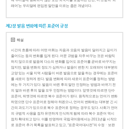
해 우리말에 동화되지 않은 모든 외국어를 포함하는 반면, 이 조항의 ‘외
래어’는 우리말에 편입된 말만을 이르는 좁은 개념이다.
제2장 발음 변화에 따른 표준어 규정
해설
시간의 흐름에 따라 어떤 어휘는 자음과 모음의 발음이 달라지고 길이가
줄어드는 등의 변화를 입게 된다. 어문 규범을 자주 바꾸는 것은 바람직
하지 않으므로 발음에 다소의 변화를 입어도 표준어를 곧바로 바꾸지는
않지만, 발음 변화의 정도가 심하거나 발음이 변한 지 오래되어 대부분의
교양 있는 서울 지역 사람들이 바뀐 발음으로 말을 하는 경우에는 표준어
를 새로이 정하게 된다. 발음 변화에 따라 새로이 표준어를 정하는 방법
에는 두 가지가 있다. 발음이 바뀐 후의 말만 인정하는 방법과 바뀌기 전
의 말과 바뀐 후의 말을 모두 인정하는 방법이다. 앞엣것에 따르면 단수
표준어, 뒤엣것에 따르면 복수 표준어가 된다. 원칙적으로는 언어가 변화
하였으면 단수 표준어로 정해야 하겠으나, 언어의 변화에는 대부분 긴 시
간의 과도기가 있으므로 복수 표준어로 정하는 경우도 있다. 사회가 언어
의 규범적 사용을 점차 유연하게 인식하게 됨에 따라 복수 표준어 역시
점차 확대되고 있다. 이를 반영하여 국립국어원에서는 2011년을 시작으
로 표준어 추가 목록을 발표하고 있고, “표준국어대사전”의 수정ㆍ보완