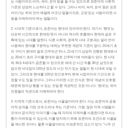
는 사람이라도 비어, 속어, 은어 등을 쓸 수는 있으므로 표준어의 사회적
기준은 상당히 느슨하다고 할 수 있다. 그러나 비어, 속어, 은어 등은 표준
어이기는 하되 언어 예절에 어긋난 말들이므로, 교양 있는 사람이라면 사
용을 자제하여야 하는 말들이다.
2. 시대적 기준으로서, 표준어는 현대의 언어여야 한다. 여기서 ‘현대’는
단순히 시간적으로 현재란 뜻이 아니라 역사적 흐름에서 현재와 같은 구
획에 있는 시대를 말한다. 다른 사회적, 경제적 시대 구분과는 달리 언어
사용에서 현대를 구분하는 데에는 뚜렷한 객관적 기준이 없다. 20세기 초
의 구어가 현대의 말로 간주되곤 하나, 21세기가 상당히 진행된 현재로서
는 20세기 초의 구어를 현대의 말로 간주하기에 어려움이 있다. 한 시대
에 최대 4세대가 공존할 수 있으므로 세대 간 시간 차를 30년 남짓으로
잡으면 넉넉잡아 100년 정도의 시간 차가 있는 말들이 한 시대에 쓰일 수
있다. 그러므로 현대를 100년 전으로부터 현재 시점까지의 기간으로 규
정할 수도 있을 것이다. 그러나 이러한 시간 인식은 ‘현대’ 개념의 모호함
때문에 편의상 행할 수 있는 것일 뿐 객관적인 것은 아니다. ‘현대’는 국어
언중들의 직관으로 이해하여야 한다.
3. 지역적 기준으로서, 표준어는 서울말이어야 한다. 이는 표준어의 공용
어적 성격을 가장 크게 드러내 주는 기준이다. 가령, 많은 지역 사람들이
모여서 공식적인 이야기를 나눌 때 각자의 지역어를 사용한다면 의사소
통이 어려워질 수 있는데, 이를 방지하기 위해 표준어의 조건으로 서울말
을 제시한 것이다. 물론 서울말이라도 비표준적인 요소가 있다. “나두 간