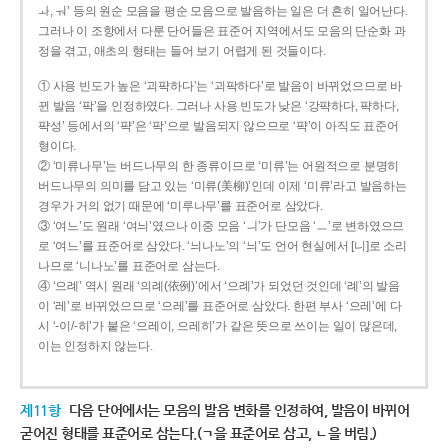
ㅘ, ㅝ’ 등의 원순 모음을 평순 모음으로 발음하는 일은 더 흔히 일어난다.
그러나 이 조항에서 다룬 단어들은 표준어 지역에서도 모음의 단순화 과
정을 겪고, 애초의 형태는 들어 보기 어렵게 된 것들이다.
① 사용 빈도가 높은 ‘괴퍅하다’는 ‘괴팍하다’로 발음이 바뀌었으므로 바
뀐 발음 ‘팍’을 인정하였다. 그러나 사용 빈도가 낮은 ‘강퍅하다, 퍅하다,
퍅성’ 등에서의 ‘퍅’은 ‘팍’으로 발음되지 않으므로 ‘퍅’이 아직도 표준어
형이다.
② ‘미류나무’는 버드나무의 한 종류이므로 ‘미류’는 어원적으로 분명히
버드나무의 의미를 담고 있는 ‘미류(美柳)’인데 이제 ‘미류’라고 발음하는
경우가 거의 없기 때문에 ‘미루나무’를 표준어로 삼았다.
③ ‘여느’도 원래 ‘여늬’였으나 이중 모음 ‘ㅢ’가 단모음 ‘ㅡ’로 변하였으므
로 ‘여느’를 표준어로 삼았다. ‘늬나노’의 ‘늬’도 언어 현실에서 [니]로 소리
나므로 ‘니나노’를 표준어로 삼는다.
④ ‘으례’ 역시 원래 ‘의례(依例)’에서 ‘으례’가 되었던 것인데 ‘례’의 발음
이 ‘레’로 바뀌었으므로 ‘으레’를 표준어로 삼았다. 한편 부사 ‘으레’에 다
시 ‘-이/-히’가 붙은 ‘으레이, 으레히’가 같은 뜻으로 쓰이는 일이 많은데,
이는 인정하지 않는다.
제11항
다음 단어에서는 모음의 발음 변화를 인정하여, 발음이 바뀌어
굳어진 형태를 표준어로 삼는다.(ㄱ을 표준어로 삼고, ㄴ을 버림.)