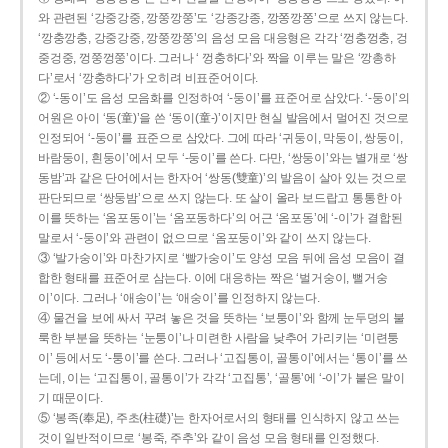
와 관련된 ‘강중강중, 깡쭝깡쭝’도 ‘강종강종, 깡쫑깡쫑’으로 쓰지 않는다.
‘깡충깡충, 강중강중, 깡쭝깡쭝’의 음성 모음 대응형은 각각 ‘껑충껑충, 겅
중겅중, 껑쭝껑쭝’이다. 그러나 ‘ 껑충하다’와 짝을 이루는 말은 ‘깡총하
다’로서 ‘깡충하다’가 오히려 비표준어이다.
② ‘-동이’도 음성 모음화를 인정하여 ‘-둥이’를 표준어로 삼았다. ‘-둥이’의
어원은 아이 ‘동(童)’을 쓴 ‘동이(童-)’이지만 현실 발음에서 멀어진 것으로
인정되어 ‘-둥이’를 표준으로 삼았다. 그에 따라 ‘귀둥이, 막둥이, 쌍둥이,
바람둥이, 흰둥이’에서 모두 ‘-둥이’를 쓴다. 다만, ‘쌍둥이’와는 별개로 ‘쌍
동밤’과 같은 단어에서는 한자어 ‘쌍동(雙童)’의 발음이 살아 있는 것으로
판단되므로 ‘쌍둥밤’으로 쓰지 않는다. 또 살이 올라 보드랍고 통통한 아
이를 뜻하는 ‘옴포동이’는 ‘옴포동하다’의 어근 ‘옴포동’에 ‘-이’가 결합된
말로서 ‘-둥이’와 관련이 없으므로 ‘옴포둥이’와 같이 쓰지 않는다.
③ ‘발가숭이’와 마찬가지로 ‘빨가숭이’도 양성 모음 뒤에 음성 모음이 결
합한 형태를 표준어로 삼는다. 이에 대응하는 짝은 ‘벌거숭이, 뻘거숭
이’이다. 그러나 ‘애송이’는 ‘애숭이’를 인정하지 않는다.
④ 물건을 보에 싸서 꾸려 놓은 것을 뜻하는 ‘보퉁이’와 함께 눈두덩의 불
룩한 부분을 뜻하는 ‘눈퉁이’나 미련한 사람을 낮추어 가리키는 ‘미련퉁
이’ 등에서도 ‘-퉁이’를 쓴다. 그러나 ‘고집통이, 골통이’에서는 ‘통이’를 쓰
는데, 이는 ‘고집통이, 골통이’가 각각 ‘고집통’, ‘골통’에 ‘-이’가 붙은 말이
기 때문이다.
⑤ ‘봉족(奉足), 주초(柱礎)’는 한자어로서의 형태를 인식하지 않고 쓰는
것이 일반적이므로 ‘봉죽, 주추’와 같이 음성 모음 형태를 인정했다.