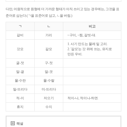
다만, 어원적으로 원형에 더 가까운 형태가 아직 쓰이고 있는 경우에는, 그것을 표
준어로 삼는다.(ㄱ을 표준어로 삼고, ㄴ을 버림.)
ㄱ
ㄴ
비고
갈비
가리
~구이, ~찜, 갈빗-대.
1. 사기 만드는 물레 밑 고리.
갓모
갈모
2. '갈모'는 갓 위에 쓰는, 유지로
만든 우비.
굴-젓
구-젓
말-곁
말-겻
물-수란
물-수랄
밀-뜨리다
미-뜨리다
적-이
저으기
적이-나, 적이나-하면.
휴지
수지
해설