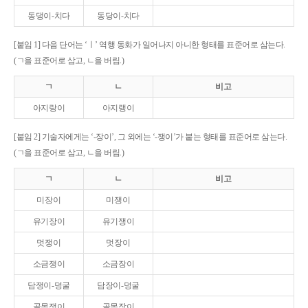
동댕이-치다
동당이-치다
[붙임 1] 다음 단어는 ‘ㅣ’ 역행 동화가 일어나지 아니한 형태를 표준어로 삼는다.
(ㄱ을 표준어로 삼고, ㄴ을 버림.)
ㄱ
ㄴ
비고
아지랑이
아지랭이
[붙임 2] 기술자에게는 ‘-장이’, 그 외에는 ‘-쟁이’가 붙는 형태를 표준어로 삼는다.
(ㄱ을 표준어로 삼고, ㄴ을 버림.)
ㄱ
ㄴ
비고
미장이
미쟁이
유기장이
유기쟁이
멋쟁이
멋장이
소금쟁이
소금장이
담쟁이-덩굴
담장이-덩굴
골목쟁이
골목장이