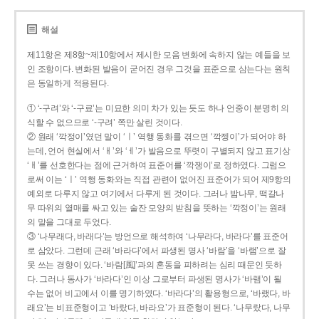
해설
제11항은 제8항~제10항에서 제시한 모음 변화에 속하지 않는 예들을 보
인 조항이다. 변화된 발음이 굳어진 경우 그것을 표준으로 삼는다는 원칙
은 동일하게 적용된다.
① ‘-구려’와 ‘-구료’는 미묘한 의미 차가 있는 듯도 하나 언중이 분명히 의
식할 수 없으므로 ‘-구려’ 쪽만 살린 것이다.
② 원래 ‘깍정이’였던 말이 ‘ㅣ’ 역행 동화를 겪으면 ‘깍젱이’가 되어야 하
는데, 언어 현실에서 ‘ㅐ’와 ‘ㅔ’가 발음으로 뚜렷이 구별되지 않고 표기상
‘ㅐ’를 선호한다는 점에 근거하여 표준어를 ‘깍쟁이’로 정하였다. 그럼으
로써 이는 ‘ㅣ’ 역행 동화와는 직접 관련이 없어진 표준어가 되어 제9항의
예외로 다루지 않고 여기에서 다루게 된 것이다. 그러나 밤나무, 떡갈나
무 따위의 열매를 싸고 있는 술잔 모양의 받침을 뜻하는 ‘깍정이’는 원래
의 말을 그대로 두었다.
③ ‘나무래다, 바래다’는 방언으로 해석하여 ‘나무라다, 바라다’를 표준어
로 삼았다. 그런데 근래 ‘바라다’에서 파생된 명사 ‘바람’을 ‘바램’으로 잘
못 쓰는 경향이 있다. ‘바람[風]’과의 혼동을 피하려는 심리 때문인 듯하
다. 그러나 동사가 ‘바라다’인 이상 그로부터 파생된 명사가 ‘바램’이 될
수는 없어 비고에서 이를 명기하였다. ‘바라다’의 활용형으로, ‘바랬다, 바
래요’는 비표준형이고 ‘바랐다, 바라요’가 표준형이 된다. ‘나무랐다, 나무