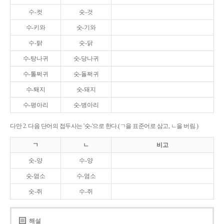
수-컷
숫-것
수-키와
숫-기와
수-탉
숫-닭
수-탕나귀
숫-당나귀
수-톨쩌귀
숫-돌쩌귀
수-퇘지
숫-돼지
수-평아리
숫-병아리
다만 2. 다음 단어의 접두사는 '숫-'으로 한다.(ㄱ을 표준어로 삼고, ㄴ을 버림.)
ㄱ
ㄴ
비고
숫-양
수-양
숫-염소
수-염소
숫-쥐
수-쥐
해설