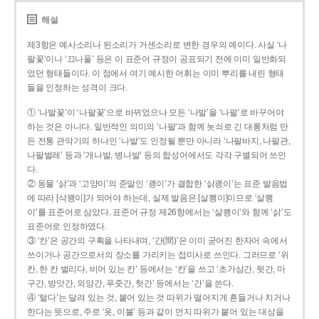
해설
제3항은 예사소리나 된소리가 거센소리로 변한 경우의 예이다. 사실 ‘나
팔꽃’이나 ‘끄나풀’ 등은 이 표준어 규정이 공표되기 전에 이미 일반화되
었던 형태들이다. 이 점에서 여기 예시한 어휘는 이미 뿌리를 내린 형태
들을 인정하는 성격이 크다.
① ‘나발꽃’이 ‘나팔꽃’으로 바뀌었으나 모든 ‘나발’을 ‘나팔’로 바꾸어야
하는 것은 아니다. 일반적인 의미의 ‘나팔’과 함께 놋쇠로 긴 대롱처럼 만
든 전통 관악기의 하나인 ‘나발’도 인정될 뿐만 아니라 ‘나팔바지, 나팔관,
나팔벌레’ 등과 ‘개나발, 병나발’ 등의 합성어에서도 각각 구별되어 쓰인
다.
② 동물 ‘삵’과 ‘고양이’의 준말인 ‘괭이’가 결합한 ‘삵괭이’는 표준 발음법
에 따라 [삭꽹이]가 되어야 하는데, 실제 발음은 [살쾡이]이므로 ‘살쾡
이’를 표준어로 삼았다. 표준어 규정 제26항에서는 ‘살쾡이’와 함께 ‘삵’도
표준어로 인정하였다.
③ ‘칸’은 공간의 구획을 나타내며, ‘간(間)’은 이미 굳어진 한자어 속에서
쓰이거나 공간으로서의 장소를 가리키는 접미사로 쓰인다. 그러므로 ‘위
칸, 한 칸 벌리다, 비어 있는 칸’ 등에서는 ‘칸’을 쓰고 ‘초가삼간, 뒷간, 마
구간, 방앗간, 외양간, 푸줏간, 헛간’ 등에서는 ‘간’을 쓴다.
④ ‘털다’는 달려 있는 것, 붙어 있는 것 따위가 떨어지게 흔들거나 치거나
한다는 뜻으로, 주로 ‘옷, 이불’ 등과 같이 먼지 따위가 붙어 있는 대상을