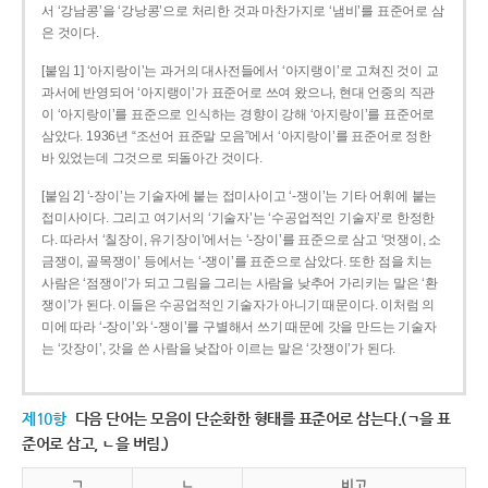
서 ‘강남콩’을 ‘강낭콩’으로 처리한 것과 마찬가지로 ‘냄비’를 표준어로 삼
은 것이다.
[붙임 1] ‘아지랑이’는 과거의 대사전들에서 ‘아지랭이’로 고쳐진 것이 교
과서에 반영되어 ‘아지랭이’가 표준어로 쓰여 왔으나, 현대 언중의 직관
이 ‘아지랑이’를 표준으로 인식하는 경향이 강해 ‘아지랑이’를 표준어로
삼았다. 1936년 “조선어 표준말 모음”에서 ‘아지랑이’를 표준어로 정한
바 있었는데 그것으로 되돌아간 것이다.
[붙임 2] ‘-장이’는 기술자에 붙는 접미사이고 ‘-쟁이’는 기타 어휘에 붙는
접미사이다. 그리고 여기서의 ‘기술자’는 ‘수공업적인 기술자’로 한정한
다. 따라서 ‘칠장이, 유기장이’에서는 ‘-장이’를 표준으로 삼고 ‘멋쟁이, 소
금쟁이, 골목쟁이’ 등에서는 ‘-쟁이’를 표준으로 삼았다. 또한 점을 치는
사람은 ‘점쟁이’가 되고 그림을 그리는 사람을 낮추어 가리키는 말은 ‘환
쟁이’가 된다. 이들은 수공업적인 기술자가 아니기 때문이다. 이처럼 의
미에 따라 ‘-장이’와 ‘-쟁이’를 구별해서 쓰기 때문에 갓을 만드는 기술자
는 ‘갓장이’, 갓을 쓴 사람을 낮잡아 이르는 말은 ‘갓쟁이’가 된다.
제10항
다음 단어는 모음이 단순화한 형태를 표준어로 삼는다.(ㄱ을 표
준어로 삼고, ㄴ을 버림.)
ㄱ
ㄴ
비고