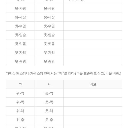
윗-사랑
웃-사랑
윗-세장
웃-세장
윗-수염
웃-수염
윗-입술
웃-입술
윗-잇몸
웃-잇몸
윗-자리
웃-자리
윗-중방
웃-중방
다만 1. 된소리나 거센소리 앞에서는 ‘위-’로 한다.(ㄱ을 표준어로 삼고, ㄴ을 버림.)
ㄱ
ㄴ
비고
위-짝
웃-짝
위-쪽
웃-쪽
위-채
웃-채
위-층
웃-층