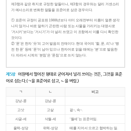
제3항과 같은 취지로 규정한 말들이나, 제3항의 경우와는 달리 거센소리
가 예사소리로 변화한 말들을 표준어로 삼은 경우이다.
① 표준어 규정이 공표된 1988년보다 이미 오래전부터 이름이 얼른 생각
나지 않거나 바로 말하기 곤란한 사람 또는 사물을 가리키는 대명사로
‘거시키’보다는 ‘거시기’가 더 널리 쓰였고 이 조항에서 이를 다시 확인한
것이다.
② ‘푼’은 한자 ‘分’의 고어 발음의 잔재이다. 현대 국어의 ‘할, 푼, 리’나 ‘땡
전 한 푼’ 등에 ‘푼’이 남아 있으나 한자어로 읽을 때에는 ‘분’으로 발음한
다. 따라서 시계의 ‘분침’은 ‘푼침’으로 쓰지 않는다.
제5항
어원에서 멀어진 형태로 굳어져서 널리 쓰이는 것은, 그것을 표준
어로 삼는다.(ㄱ을 표준어로 삼고, ㄴ을 버림.)
ㄱ
ㄴ
비고
강낭-콩
강남-콩
고삿
고샅
겉~, 속~.
사글-세
삭월-세
‘월세’는 표준어임.
울력-성당
위력-성당
떼를 지어서 으르고 협박하는 일.