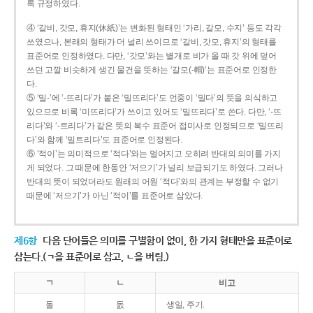
록 규정하였다.
④ ‘갈비, 갓모, 휴지(休紙)’는 변화된 형태인 ‘가리, 갈모, 수지’ 등도 각각
쓰였으나, 본래의 형태가 더 널리 쓰이므로 ‘갈비, 갓모, 휴지’의 형태를
표준어로 인정하였다. 다만, ‘갓모’와는 별개로 비가 올 때 갓 위에 덮어
쓰던 고깔 비슷하게 생긴 물건을 뜻하는 ‘갈모(-帽)’는 표준어로 인정한
다.
⑤ ‘밀-’에 ‘-뜨리다’가 붙은 ‘밀뜨리다’도 언중이 ‘밀다’의 뜻을 의식하고
있으므로 비록 ‘미뜨리다’가 쓰이고 있어도 ‘밀뜨리다’로 쓴다. 다만, ‘-뜨
리다’와 ‘-트리다’가 같은 뜻의 복수 표준어 접미사로 인정되므로 ‘밀뜨리
다’와 함께 ‘밀트리다’도 표준어로 인정된다.
⑥ ‘적이’는 의미적으로 ‘적다’와는 멀어지고 오히려 반대의 의미를 가지
게 되었다. 그 때문에 한동안 ‘저으기’가 널리 보급되기도 하였다. 그러나
반대의 뜻이 되었더라도 원래의 어원 ‘적다’와의 관계는 부정할 수 없기
때문에 ‘저으기’가 아닌 ‘적이’를 표준어로 삼았다.
제6항
다음 단어들은 의미를 구별함이 없이, 한 가지 형태만을 표준어로
삼는다.(ㄱ을 표준어로 삼고, ㄴ을 버림.)
ㄱ
ㄴ
비고
돌
돐
생일, 주기.