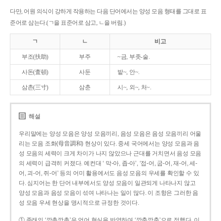
다만, 어원 의식이 강하게 작용하는 다음 단어에서는 양성 모음 형태를 그대로 표
준어로 삼는다.(ㄱ을 표준어로 삼고, ㄴ을 버림.)
ㄱ
ㄴ
비고
부조(扶助)
부주
~금, 부좃-술.
사돈(査頓)
사둔
밭~, 안~.
삼촌(三寸)
삼춘
시~, 외~, 처~.
해설
우리말에는 양성 모음은 양성 모음끼리, 음성 모음은 음성 모음끼리 어울
리는 모음 조화(母音調和) 현상이 있다. 중세 국어에서는 양성 모음과 음
성 모음의 세력이 크게 차이가 나지 않았으나 근대를 거치면서 음성 모음
의 세력이 급격히 커졌다. 예컨대 ‘ 막-아, 좁-아’, ‘접-어, 굽-어, 재-어, 세-
어, 괴-어, 쥐-어’ 등의 어미 활용에서도 음성 모음의 우세를 확인할 수 있
다. 심지어는 한 단어 내부에서도 양성 모음이 일관되게 나타나지 않고
양성 모음과 음성 모음이 섞여 나타나는 일이 많다. 이 조항은 그러한 음
성 모음 우세 현상을 명시적으로 규정한 것이다.
① 종래의 ‘깡총깡총’은 언어 현실을 반영하여 ‘깡충깡충’으로 정했다. 이