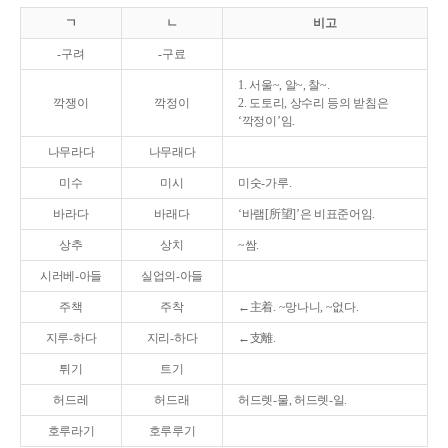
ㄱ
ㄴ
비고
-구려
-구료
1. 서울~, 알~, 찰~.
깍쟁이
깍정이
2. 도토리, 상수리 등의 받침은
‘깍정이’임.
나무라다
나무래다
미수
미시
미숫-가루.
바라다
바래다
‘바램[所望]’은 비표준어임.
상추
상치
~쌈.
시러베-아들
실업의-아들
주책
주착
←主着. ~망나니, ~없다.
지루-하다
지리-하다
←支離.
튀기
트기
허드레
허드래
허드렛-물, 허드렛-일.
호루라기
호루루기