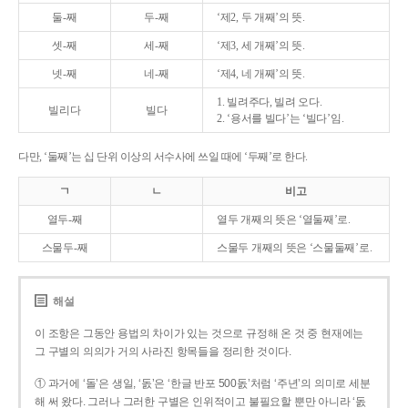
둘-째
두-째
‘제2, 두 개째’의 뜻.
셋-째
세-째
‘제3, 세 개째’의 뜻.
넷-째
네-째
‘제4, 네 개째’의 뜻.
1. 빌려주다, 빌려 오다.
빌리다
빌다
2. ‘용서를 빌다’는 ‘빌다’임.
다만, ‘둘째’는 십 단위 이상의 서수사에 쓰일 때에 ‘두째’로 한다.
ㄱ
ㄴ
비고
열두-째
열두 개째의 뜻은 ‘열둘째’로.
스물두-째
스물두 개째의 뜻은 ‘스물둘째’로.
해설
이 조항은 그동안 용법의 차이가 있는 것으로 규정해 온 것 중 현재에는
그 구별의 의의가 거의 사라진 항목들을 정리한 것이다.
① 과거에 ‘돌’은 생일, ‘돐’은 ‘한글 반포 500돐’처럼 ‘주년’의 의미로 세분
해 써 왔다. 그러나 그러한 구별은 인위적이고 불필요할 뿐만 아니라 ‘돐