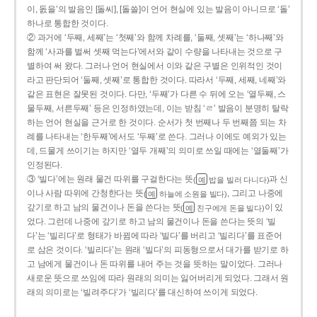
이, 돐을’의 발음인 [돌씨], [돌쓸]이 언어 현실에 있는 발음이 아니므로 ‘돌’
하나로 통합한 것이다.
② 과거에 ‘두째, 세째’는 ‘첫째’와 함께 차례를, ‘둘째, 셋째’는 ‘하나째’와
함께 ‘사과를 벌써 셋째 먹는다’에서와 같이 수량을 나타내는 것으로 구
별하여 써 왔다. 그러나 언어 현실에서 이와 같은 구별은 인위적인 것이
라고 판단되어 ‘둘째, 셋째’로 통합한 것이다. 따라서 ‘두째, 세째, 네째’와
같은 표현은 잘못된 것이다. 다만, ‘두째’가 다른 수 뒤에 오는 ‘열두째, 스
물두째, 서른두째’ 등은 인정하였는데, 이는 받침 ‘ㄹ’ 발음이 분명히 탈락
하는 언어 현실을 근거로 한 것이다. 순서가 첫 번째나 두 번째쯤 되는 차
례를 나타내는 ‘한두째’에서도 ‘두째’로 쓴다. 그러나 이에도 예외가 있는
데, 드물게 쓰이기는 하지만 ‘열두 개째’의 의미로 쓰일 때에는 ‘열둘째’가
인정된다.
③ ‘빌다’에는 원래 물건 따위를 구걸한다는 뜻
과 신
(
밥을 빌러 다니다)
예
이나 사람 따위에 간청한다는 뜻
, 그리고 나중에
(
하늘에 소원을 빌다)
예
갚기로 하고 남의 물건이나 돈을 쓴다는 뜻
이 있
(
친구에게 돈을 빌다)
예
었다. 그런데 나중에 갚기로 하고 남의 물건이나 돈을 쓴다는 뜻의 ‘빌
다’는 ‘빌리다’로 형태가 바뀜에 따라 ‘빌다’를 버리고 ‘빌리다’를 표준어
로 삼은 것이다. ‘빌리다’는 원래 ‘빌다’의 피동형으로서 대가를 받기로 하
고 남에게 물건이나 돈 따위를 내어 주는 것을 뜻하는 말이었다. 그러나
새로운 뜻으로 쓰임에 따라 원래의 의미는 잃어버리게 되었다. 그래서 원
래의 의미로는 ‘빌려주다’가 ‘빌리다’를 대신하여 쓰이게 되었다.