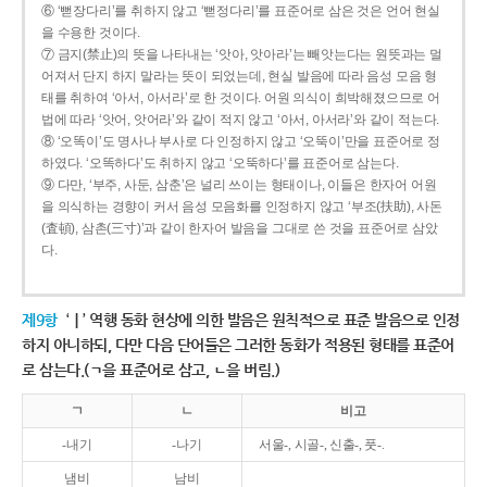
⑥ ‘뻗장다리’를 취하지 않고 ‘뻗정다리’를 표준어로 삼은 것은 언어 현실
을 수용한 것이다.
⑦ 금지(禁止)의 뜻을 나타내는 ‘앗아, 앗아라’는 빼앗는다는 원뜻과는 멀
어져서 단지 하지 말라는 뜻이 되었는데, 현실 발음에 따라 음성 모음 형
태를 취하여 ‘아서, 아서라’로 한 것이다. 어원 의식이 희박해졌으므로 어
법에 따라 ‘앗어, 앗어라’와 같이 적지 않고 ‘아서, 아서라’와 같이 적는다.
⑧ ‘오똑이’도 명사나 부사로 다 인정하지 않고 ‘오뚝이’만을 표준어로 정
하였다. ‘오똑하다’도 취하지 않고 ‘오뚝하다’를 표준어로 삼는다.
⑨ 다만, ‘부주, 사둔, 삼춘’은 널리 쓰이는 형태이나, 이들은 한자어 어원
을 의식하는 경향이 커서 음성 모음화를 인정하지 않고 ‘부조(扶助), 사돈
(査頓), 삼촌(三寸)’과 같이 한자어 발음을 그대로 쓴 것을 표준어로 삼았
다.
제9항
‘ㅣ’ 역행 동화 현상에 의한 발음은 원칙적으로 표준 발음으로 인정
하지 아니하되, 다만 다음 단어들은 그러한 동화가 적용된 형태를 표준어
로 삼는다.(ㄱ을 표준어로 삼고, ㄴ을 버림.)
ㄱ
ㄴ
비고
-내기
-나기
서울-, 시골-, 신출-, 풋-.
냄비
남비