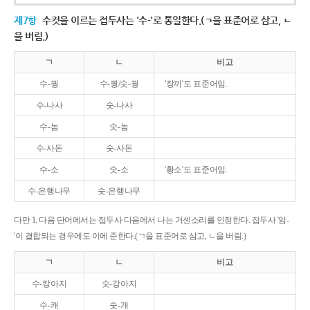
제7항
수컷을 이르는 접두사는 '수-'로 통일한다.(ㄱ을 표준어로 삼고, ㄴ
을 버림.)
ㄱ
ㄴ
비고
수-꿩
수-퀑/숫-꿩
'장끼'도 표준어임.
수-나사
숫-나사
수-놈
숫-놈
수-사돈
숫-사돈
수-소
숫-소
'황소'도 표준어임.
수-은행나무
숫-은행나무
다만 1. 다음 단어에서는 접두사 다음에서 나는 거센소리를 인정한다. 접두사 '암-
'이 결합되는 경우에도 이에 준한다.(ㄱ을 표준어로 삼고, ㄴ을 버림.)
ㄱ
ㄴ
비고
수-캉아지
숫-강아지
수-캐
숫-개