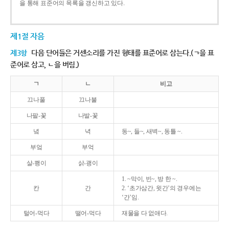
을 통해 표준어의 목록을 갱신하고 있다.
제1절 자음
제3항
다음 단어들은 거센소리를 가진 형태를 표준어로 삼는다.(ㄱ을 표
준어로 삼고, ㄴ을 버림.)
ㄱ
ㄴ
비고
끄나풀
끄나불
나팔-꽃
나발-꽃
녘
녁
동~, 들~, 새벽~, 동틀 ~.
부엌
부억
살-쾡이
삵-괭이
1. ~막이, 빈~, 방 한 ~.
칸
간
2. ‘초가삼간, 윗간’의 경우에는
‘간’임.
털어-먹다
떨어-먹다
재물을 다 없애다.