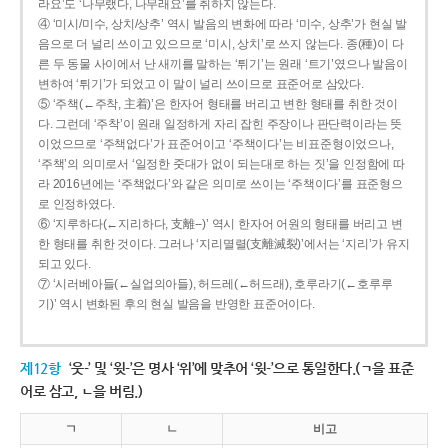
라요’도 ‘나무랬다, 나무래요’를 취하지 않는다.
④ ‘미시/미수, 상치/상추’ 역시 발음의 변화에 따라 ‘미수, 상추’가 현실 발
음으로 더 널리 쓰이고 있으므로 ‘미시, 상치’로 쓰지 않는다. 종(種)이 다
른 두 동물 사이에서 난 새끼를 말하는 ‘튀기’는 원래 ‘트기’였으나 발음이
변하여 ‘튀기’가 되었고 이 말이 널리 쓰이므로 표준어로 삼았다.
⑤ ‘주책(←주착, 主着)’은 한자어 형태를 버리고 변한 형태를 취한 것이
다. 그런데 ‘주착’이 원래 일정하게 자리 잡힌 주장이나 판단력이라는 뜻
이었으므로 ‘주책없다’가 표준어이고 ‘주책이다’는 비표준형이었으나,
‘주책’의 의미로서 ‘일정한 줏대가 없이 되는대로 하는 짓’을 인정함에 따
라 2016년에는 ‘주책없다’와 같은 의미로 쓰이는 ‘주책이다’를 표준형으
로 인정하였다.
⑥ ‘지루하다(←지리하다, 支離--)’ 역시 한자어 어원의 형태를 버리고 변
한 형태를 취한 것이다. 그러나 ‘지리멸렬(支離滅裂)’에서는 ‘지리’가 유지
되고 있다.
⑦ ‘시러베아들(←실업의아들), 허드레(←허드래), 호루라기(←호루루
기)’ 역시 변화된 후의 현실 발음을 반영한 표준어이다.
제12항
‘웃-’ 및 ‘윗-’은 명사 ‘위’에 맞추어 ‘윗-’으로 통일한다.(ㄱ을 표준
어로 삼고, ㄴ을 버림.)
ㄱ
ㄴ
비고