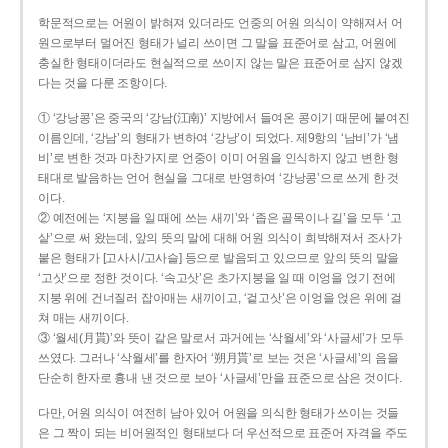
학문적으로는 어원이 밝혀져 있더라도 언중의 어원 의식이 약해져서 어
원으로부터 멀어진 형태가 널리 쓰이면 그 말을 표준어로 삼고, 어원에
충실한 형태이더라도 현실적으로 쓰이지 않는 말은 표준어로 삼지 않겠
다는 것을 다룬 조항이다.
① ‘강낭콩’은 중국의 ‘강남(江南)’ 지방에서 들여온 콩이기 때문에 붙여진
이름인데, ‘강남’의 형태가 변하여 ‘강낭’이 되었다. 제9항의 ‘남비’가 ‘냄
비’로 변한 것과 마찬가지로 언중이 이미 어원을 인식하지 않고 변한 형
태대로 발음하는 언어 현실을 그대로 반영하여 ‘강낭콩’으로 쓰게 한 것
이다.
② 예전에는 ‘지붕을 일 때에 쓰는 새끼’와 ‘좁은 골목이나 길’을 모두 ‘고
샅’으로 써 왔는데, 앞의 뜻의 말에 대해 어원 의식이 희박해져서 조사가
붙은 형태가 [고사시/고사슬] 등으로 발음되고 있으므로 앞의 뜻의 말을
‘고삿’으로 정한 것이다. ‘속고삿’은 초가지붕을 일 때 이엉을 얹기 전에
지붕 위에 건너질러 잡아매는 새끼이고, ‘겉고삿’은 이엉을 얹은 위에 걸
쳐 매는 새끼이다.
③ ‘월세(月貰)’와 뜻이 같은 말로서 과거에는 ‘삭월세’와 ‘사글세’가 모두
쓰였다. 그러나 ‘삭월세’를 한자어 ‘朔月貰’로 보는 것은 ‘사글세’의 음을
단순히 한자로 흉내 낸 것으로 보아 ‘사글세’만을 표준으로 삼은 것이다.
다만, 어원 의식이 여전히 남아 있어 어원을 의식한 형태가 쓰이는 것들
은 그 짝이 되는 비어원적인 형태보다 더 우선적으로 표준어 자격을 주도