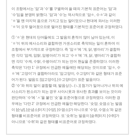
이 조항에서는 ‘암’과 ‘수’를 구별하여 쓸 때의 기본적 표준어는 ‘암’과
‘수’임을 분명히 밝혔다. ‘암’과 ‘수’는 역사적으로 ‘암ㅎ, 수ㅎ’과 같이
‘ㅎ’을 맨 마지막 음으로 가지고 있는 말이었으나 현대에 와서는 이러한
‘ㅎ’이 모두 떨어졌으므로 떨어진 형태를 기본적인 표준어로 규정하였다.
① ‘ㅎ’은 현대의 단어들에도 그 발음의 흔적이 많이 남아 있는데, 이
‘ㅎ’이 뒤의 예사소리와 결합하면 거센소리로 축약되는 일이 흔하여 이
조항에서 부가적으로 규정하였다. 즉 ‘암ㅎ’에 ‘개, 닭, 병아리’가 결합하
면 각각 ‘암캐, 암탉, 암평아리’가 되고 ‘수ㅎ’에 ‘개, 닭, 병아리’가 결합하
면 각각 ‘수캐, 수탉, 수평아리’가 되는 언어 현실을 존중하였다. 이러한
축약은 ‘다만 1’ 규정에서 언급한 예들에만 해당되는 것이므로 ‘암ㅎ, 수
ㅎ’에 ‘고양이’가 결합하더라도 ‘암고양이, 수고양이’와 같은 형태가 표준
어가 된다. 발음도 [암고양이], [수고양이]가 표준 발음이다.
② ‘수’와 뒤의 말이 결합할 때, 발음상 [ㄴ(ㄴ)] 첨가가 일어나거나 뒤의 예
사소리가 된소리가 되는 경우 사이시옷과 유사한 효과를 보이는 것이라
판단하여 ‘수’에 ‘ㅅ’을 붙인 ‘숫’을 표준어형으로 규정하였다. 이러한 경
우에는 ‘다만 2’ 규정에서 언급한 예들만 해당한다. ‘숫양, 숫염소’는 발음
이 [순냥], [순념소]이지 [수양], [수염소]가 아니므로 ‘수양, 수염소’와 같은
형태를 비표준어로 규정하였다. 또 ‘숫쥐’는 발음이 [숟쮜]이지 [수쥐]가
아니므로 ‘수쥐’와 같은 형태를 비표준어로 규정하였다.