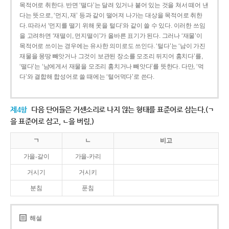
목적어로 취한다. 반면 ‘떨다’는 달려 있거나 붙어 있는 것을 쳐서 떼어 낸
다는 뜻으로, ‘먼지, 재’ 등과 같이 떨어져 나가는 대상을 목적어로 취한
다. 따라서 ‘먼지를 떨기 위해 옷을 털다’와 같이 쓸 수 있다. 이러한 쓰임
을 고려하면 ‘재떨이, 먼지떨이’가 올바른 표기가 된다. 그러나 ‘재물’이
목적어로 쓰이는 경우에는 유사한 의미로도 쓰인다. ‘털다’는 ‘남이 가진
재물을 몽땅 빼앗거나 그것이 보관된 장소를 모조리 뒤지어 훔치다’를,
‘떨다’는 ‘남에게서 재물을 모조리 훔치거나 빼앗다’를 뜻한다. 다만, ‘먹
다’와 결합해 합성어로 쓸 때에는 ‘털어먹다’로 쓴다.
제4항
다음 단어들은 거센소리로 나지 않는 형태를 표준어로 삼는다.(ㄱ
을 표준어로 삼고, ㄴ을 버림.)
ㄱ
ㄴ
비고
가을-갈이
가을-카리
거시기
거시키
분침
푼침
해설