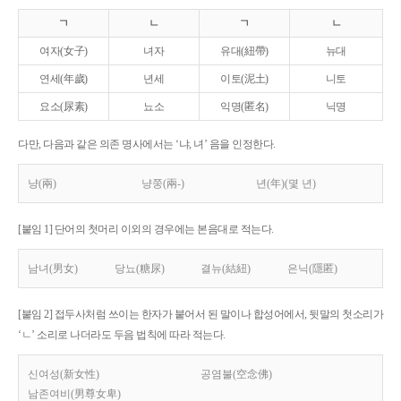
ㄱ
ㄴ
ㄱ
ㄴ
여자(女子)
녀자
유대(紐帶)
뉴대
연세(年歲)
년세
이토(泥土)
니토
요소(尿素)
뇨소
익명(匿名)
닉명
다만, 다음과 같은 의존 명사에서는 ‘냐, 녀’ 음을 인정한다.
냥(兩)
냥쭝(兩-)
년(年)(몇 년)
[붙임 1] 단어의 첫머리 이외의 경우에는 본음대로 적는다.
남녀(男女)
당뇨(糖尿)
결뉴(結紐)
은닉(隱匿)
[붙임 2] 접두사처럼 쓰이는 한자가 붙어서 된 말이나 합성어에서, 뒷말의 첫소리가
‘ㄴ’ 소리로 나더라도 두음 법칙에 따라 적는다.
신여성(新女性)
공염불(空念佛)
남존여비(男尊女卑)