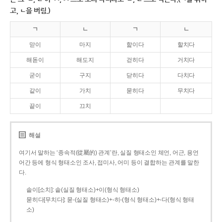
고, ㄴ을 버림.)
ㄱ
ㄴ
ㄱ
ㄴ
맏이
마지
핥이다
할치다
해돋이
해도지
걷히다
거치다
굳이
구지
닫히다
다치다
같이
가치
묻히다
무치다
끝이
끄치
해설
여기서 말하는 ‘종속적(從屬的) 관계’란, 실질 형태소인 체언, 어근, 용언
어간 등에 형식 형태소인 조사, 접미사, 어미 등이 결합하는 관계를 말한
다.
솥이[소치]: 솥(실질 형태소)+이(형식 형태소)
묻히다[무치다]: 묻­-(실질 형태소)+­-히­-(형식 형태소)+-다(형식 형태
소)