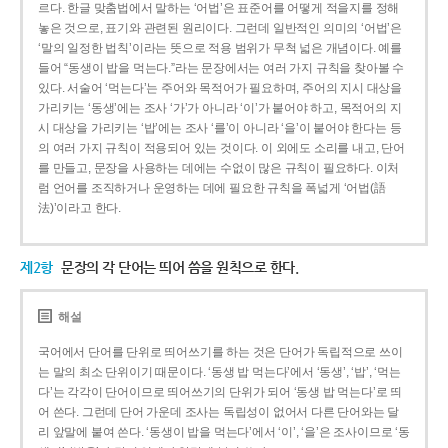
르다. 한글 맞춤법에서 말하는 ‘어법’은 표준어를 어떻게 적을지를 정해
놓은 것으로, 표기와 관련된 원리이다. 그런데 일반적인 의미의 ‘어법’은
‘말의 일정한 법칙’이라는 뜻으로 적용 범위가 무척 넓은 개념이다. 예를
들어 “동생이 밥을 먹는다.”라는 문장에서는 여러 가지 규칙을 찾아볼 수
있다. 서술어 ‘먹는다’는 주어와 목적어가 필요하며, 주어의 지시 대상을
가리키는 ‘동생’에는 조사 ‘가’가 아니라 ‘이’가 붙어야 하고, 목적어의 지
시 대상을 가리키는 ‘밥’에는 조사 ‘를’이 아니라 ‘을’이 붙어야 한다는 등
의 여러 가지 규칙이 적용되어 있는 것이다. 이 외에도 소리를 내고, 단어
를 만들고, 문장을 사용하는 데에는 수없이 많은 규칙이 필요하다. 이처
럼 언어를 조직하거나 운영하는 데에 필요한 규칙을 폭넓게 ‘어법(語
法)’이라고 한다.
제2항
문장의 각 단어는 띄어 씀을 원칙으로 한다.
해설
국어에서 단어를 단위로 띄어쓰기를 하는 것은 단어가 독립적으로 쓰이
는 말의 최소 단위이기 때문이다. ‘동생 밥 먹는다’에서 ‘동생’, ‘밥’, ‘먹는
다’는 각각이 단어이므로 띄어쓰기의 단위가 되어 ‘동생 밥 먹는다’로 띄
어 쓴다. 그런데 단어 가운데 조사는 독립성이 없어서 다른 단어와는 달
리 앞말에 붙여 쓴다. ‘동생이 밥을 먹는다’에서 ‘이’, ‘을’은 조사이므로 ‘동