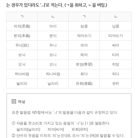
는 경우가 있더라도 ‘ㅢ’로 적는다. (ㄱ을 취하고, ㄴ을 버림.)
ㄱ
ㄴ
ㄱ
ㄴ
의의(意義)
의이
닁큼
닝큼
본의(本義)
본이
띄어쓰기
띠어쓰기
무늬[紋]
무니
씌어
씨어
보늬
보니
틔어
티어
오늬
오니
희망(希望)
히망
하늬바람
하니바람
희다
히다
늴리리
닐리리
유희(遊戱)
유히
해설
표준 발음법 제5항에서는 ‘ㅢ’의 발음을 다음과 같이 규정하고 있다.
① 자음을 첫소리로 가지고 있는 음절의 ‘ㅢ’는 [ㅣ]로 발음한다.
늴리리[닐리리]
씌어[씨어]
유희[유히]
② 단어의 첫음절 이외의 ‘의’는 [이]로, 조사 ‘의’는 [에]로 발음할 수 있다.