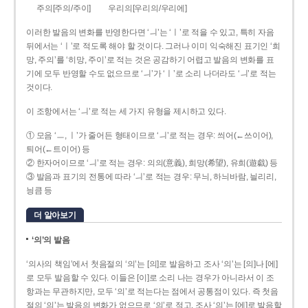
주의[주의/주이]
우리의[우리의/우리에]
이러한 발음의 변화를 반영한다면 ‘ㅢ’는 ‘ㅣ’로 적을 수 있고, 특히 자음
뒤에서는 ‘ㅣ’로 적도록 해야 할 것이다. 그러나 이미 익숙해진 표기인 ‘희
망, 주의’를 ‘히망, 주이’로 적는 것은 공감하기 어렵고 발음의 변화를 표
기에 모두 반영할 수도 없으므로 ‘ㅢ’가 ‘ㅣ’로 소리 나더라도 ‘ㅢ’로 적는
것이다.
이 조항에서는 ‘ㅢ’로 적는 세 가지 유형을 제시하고 있다.
① 모음 ‘ㅡ, ㅣ’가 줄어든 형태이므로 ‘ㅢ’로 적는 경우: 씌어(←쓰이어),
틔어(←트이어) 등
② 한자어이므로 ‘ㅢ’로 적는 경우: 의의(意義), 희망(希望), 유희(遊戱) 등
③ 발음과 표기의 전통에 따라 ‘ㅢ’로 적는 경우: 무늬, 하늬바람, 늴리리,
닁큼 등
더 알아보기
‘의’의 발음
‘의사의 책임’에서 첫음절의 ‘의’는 [의]로 발음하고 조사 ‘의’는 [의]나 [에]
로 모두 발음할 수 있다. 이들은 [이]로 소리 나는 경우가 아니라서 이 조
항과는 무관하지만, 모두 ‘의’로 적는다는 점에서 공통점이 있다. 즉 첫음
절의 ‘의’는 발음의 변화가 없으므로 ‘의’로 적고, 조사 ‘의’는 [에]로 발음할