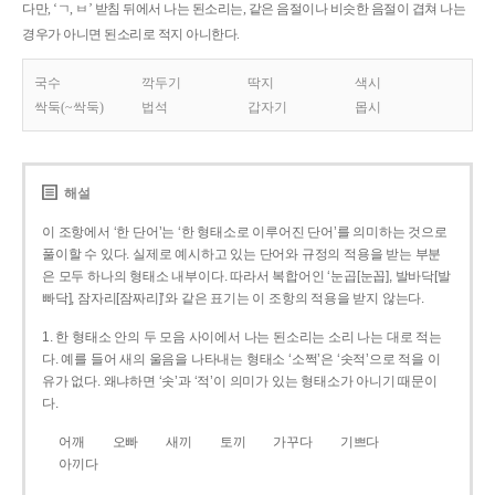
다만, ‘ㄱ, ㅂ’ 받침 뒤에서 나는 된소리는, 같은 음절이나 비슷한 음절이 겹쳐 나는
경우가 아니면 된소리로 적지 아니한다.
국수
깍두기
딱지
색시
싹둑(~싹둑)
법석
갑자기
몹시
해설
이 조항에서 ‘한 단어’는 ‘한 형태소로 이루어진 단어’를 의미하는 것으로
풀이할 수 있다. 실제로 예시하고 있는 단어와 규정의 적용을 받는 부분
은 모두 하나의 형태소 내부이다. 따라서 복합어인 ‘눈곱[눈꼽], 발바닥[발
빠닥], 잠자리[잠짜리]’와 같은 표기는 이 조항의 적용을 받지 않는다.
1. 한 형태소 안의 두 모음 사이에서 나는 된소리는 소리 나는 대로 적는
다. 예를 들어 새의 울음을 나타내는 형태소 ‘소쩍’은 ‘솟적’으로 적을 이
유가 없다. 왜냐하면 ‘솟’과 ‘적’이 의미가 있는 형태소가 아니기 때문이
다.
어깨
오빠
새끼
토끼
가꾸다
기쁘다
아끼다