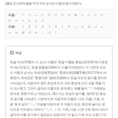
[붙임 2] 사전에 올릴 적의 자모 순서는 다음과 같이 정한다.
자음:
ㄱ
ㄲ
ㄴ
ㄷ
ㄸ
ㄹ
ㅁ
ㅂ
ㅃ
ㅅ
ㅆ
ㅇ
ㅈ
ㅉ
ㅊ
ㅋ
ㅌ
ㅍ
ㅎ
모음:
ㅏ
ㅐ
ㅑ
ㅒ
ㅓ
ㅔ
ㅕ
ㅖ
ㅗ
ㅘ
ㅙ
ㅚ
ㅛ
ㅜ
ㅝ
ㅞ
ㅟ
ㅠ
ㅡ
ㅢ
ㅣ
해설
한글 자모(字母)의 수, 순서, 이름은 ‘한글 마춤법 통일안(1933)’에서 분명
히 제시되었고, ‘한글 맞춤법(1988)’도 이를 이어받았다. 이 가운데 자모
의 이름과 순서는 최세진(崔世珍)의 “훈몽자회(訓蒙字會)(1527)”에서 비
롯한다. 최세진은 “훈몽자회” 범례(凡例)에서 한글 자모의 음가를 한자로
나타냈는데, 자음자의 경우 초성에 쓰인 것과 종성에 쓰인 것을 짝을 지
어 표시했고 그것이 글자의 이름으로 굳어졌다. 예를 들어 ‘ㄱ’ 아래에는
한자로 ‘其役’이라고 적었는데, ‘其(기)’는 초성의 음가를, ‘役(역)’은 종성
의 음가를 나타낸다. 기본적으로 자음자의 이름은 ‘니은, 리을, 미음, 비
읍’ 등과 같이 ‘ㅣㅡ’ 모음을 바탕으로 각 자음이 초성, 종성에 놓이는 방
식으로 지어졌다. 따라서 ‘ㄱ, ㄷ, ㅅ’도 ‘기윽, 디읃, 시읏’으로 해야 나머지
글자와 이름 표기에서 일관성이 있겠지만 “낫 놓고 기역 자도 모른다.”라