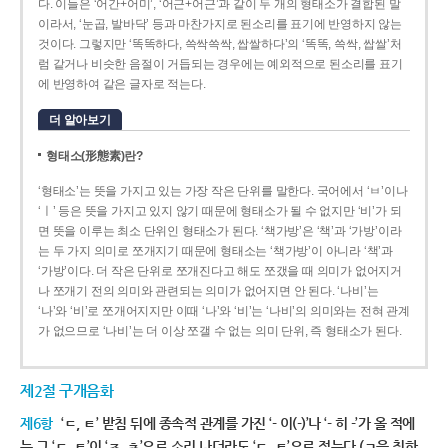
다. 이들은 ‘어간+어미’, ‘어근+어근’과 같이 두 개의 형태소가 결합된 말
이라서, ‘눈곱, 발바닥’ 등과 마찬가지로 된소리를 표기에 반영하지 않는
것이다. 그렇지만 ‘똑똑하다, 쓱싹쓱싹, 쌉쌀하다’의 ‘똑똑, 쓱싹, 쌉쌀’처
럼 같거나 비슷한 음절이 거듭되는 경우에는 예외적으로 된소리를 표기
에 반영하여 같은 글자로 적는다.
더 알아보기
형태소(形態素)란?
‘형태소’는 뜻을 가지고 있는 가장 작은 단위를 말한다. 국어에서 ‘ㅂ’이나
‘ㅣ’ 등은 뜻을 가지고 있지 않기 때문에 형태소가 될 수 없지만 ‘비’가 되
면 뜻을 이루는 최소 단위인 형태소가 된다. ‘책가방’은 ‘책’과 ‘가방’이라
는 두 가지 의미로 쪼개지기 때문에 형태소는 ‘책가방’이 아니라 ‘책’과
‘가방’이다. 더 작은 단위로 쪼개진다고 해도 쪼갰을 때 의미가 없어지거
나 쪼개기 전의 의미와 관련되는 의미가 없어지면 안 된다. ‘나비’는
‘나’와 ‘비’로 쪼개어지지만 이때 ‘나’와 ‘비’는 ‘나비’의 의미와는 전혀 관계
가 없으므로 ‘나비’는 더 이상 쪼갤 수 없는 의미 단위, 즉 형태소가 된다.
제2절 구개음화
제6항
‘ㄷ, ㅌ’ 받침 뒤에 종속적 관계를 가진 ‘- 이(-)’나 ‘- 히 -’가 올 적에
는 그 ‘ㄷ, ㅌ’이 ‘ㅈ, ㅊ’으로 소리 나더라도 ‘ㄷ, ㅌ’으로 적는다.(ㄱ을 취하