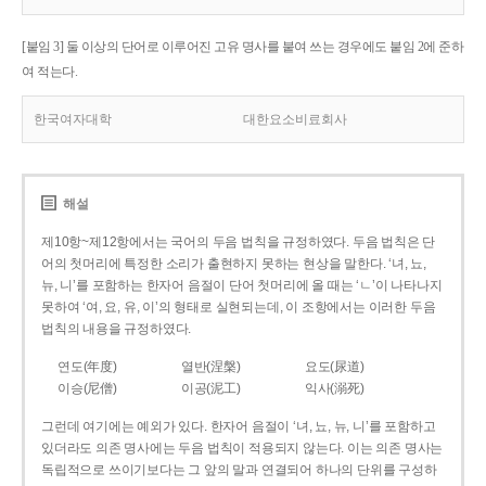
[붙임 3] 둘 이상의 단어로 이루어진 고유 명사를 붙여 쓰는 경우에도 붙임 2에 준하
여 적는다.
한국여자대학
대한요소비료회사
해설
제10항~제12항에서는 국어의 두음 법칙을 규정하였다. 두음 법칙은 단
어의 첫머리에 특정한 소리가 출현하지 못하는 현상을 말한다. ‘녀, 뇨,
뉴, 니’를 포함하는 한자어 음절이 단어 첫머리에 올 때는 ‘ㄴ’이 나타나지
못하여 ‘여, 요, 유, 이’의 형태로 실현되는데, 이 조항에서는 이러한 두음
법칙의 내용을 규정하였다.
연도(年度)
열반(涅槃)
요도(尿道)
이승(尼僧)
이공(泥工)
익사(溺死)
그런데 여기에는 예외가 있다. 한자어 음절이 ‘녀, 뇨, 뉴, 니’를 포함하고
있더라도 의존 명사에는 두음 법칙이 적용되지 않는다. 이는 의존 명사는
독립적으로 쓰이기보다는 그 앞의 말과 연결되어 하나의 단위를 구성하