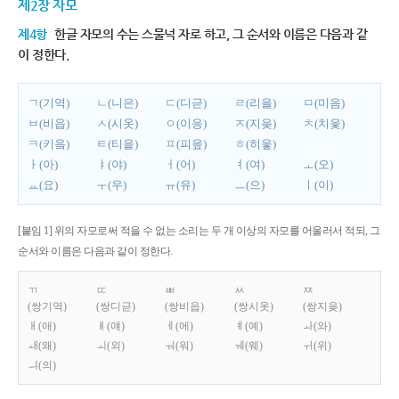
제2장 자모
제4항
한글 자모의 수는 스물넉 자로 하고, 그 순서와 이름은 다음과 같
이 정한다.
ㄱ(기역)
ㄴ(니은)
ㄷ(디귿)
ㄹ(리을)
ㅁ(미음)
ㅂ(비읍)
ㅅ(시옷)
ㅇ(이응)
ㅈ(지읒)
ㅊ(치읓)
ㅋ(키읔)
ㅌ(티읕)
ㅍ(피읖)
ㅎ(히읗)
ㅏ(아)
ㅑ(야)
ㅓ(어)
ㅕ(여)
ㅗ(오)
ㅛ(요)
ㅜ(우)
ㅠ(유)
ㅡ(으)
ㅣ(이)
[붙임 1] 위의 자모로써 적을 수 없는 소리는 두 개 이상의 자모를 어울러서 적되, 그
순서와 이름은 다음과 같이 정한다.
ㄲ
ㄸ
ㅃ
ㅆ
ㅉ
(쌍기역)
(쌍디귿)
(쌍비읍)
(쌍시옷)
(쌍지읒)
ㅐ(애)
ㅒ(얘)
ㅔ(에)
ㅖ(예)
ㅘ(와)
ㅙ(왜)
ㅚ(외)
ㅝ(워)
ㅞ(웨)
ㅟ(위)
ㅢ(의)