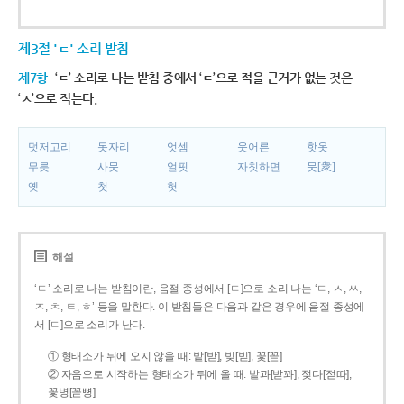
제3절 'ㄷ' 소리 받침
제7항
‘ㄷ’ 소리로 나는 받침 중에서 ‘ㄷ’으로 적을 근거가 없는 것은
‘ㅅ’으로 적는다.
덧저고리
돗자리
엇셈
웃어른
핫옷
무릇
사뭇
얼핏
자칫하면
뭇[衆]
옛
첫
헛
해설
‘ㄷ’ 소리로 나는 받침이란, 음절 종성에서 [ㄷ]으로 소리 나는 ‘ㄷ, ㅅ, ㅆ,
ㅈ, ㅊ, ㅌ, ㅎ’ 등을 말한다. 이 받침들은 다음과 같은 경우에 음절 종성에
서 [ㄷ]으로 소리가 난다.
① 형태소가 뒤에 오지 않을 때: 밭[받], 빚[빋], 꽃[꼳]
② 자음으로 시작하는 형태소가 뒤에 올 때: 밭과[받꽈], 젖다[젇따],
꽃병[꼳뼝]