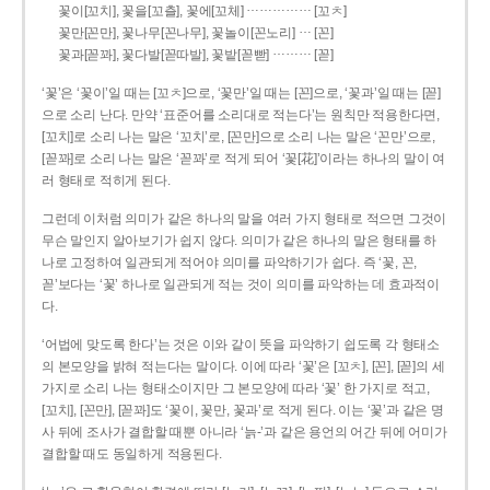
……………
꽃이[꼬치], 꽃을[꼬츨], 꽃에[꼬체]
[꼬ㅊ]
…
꽃만[꼰만], 꽃나무[꼰나무], 꽃놀이[꼰노리]
[꼰]
………
꽃과[꼳꽈], 꽃다발[꼳따발], 꽃밭[꼳빧]
[꼳]
‘꽃’은 ‘꽃이’일 때는 [꼬ㅊ]으로, ‘꽃만’일 때는 [꼰]으로, ‘꽃과’일 때는 [꼳]
으로 소리 난다. 만약 ‘표준어를 소리대로 적는다’는 원칙만 적용한다면,
[꼬치]로 소리 나는 말은 ‘꼬치’로, [꼰만]으로 소리 나는 말은 ‘꼰만’으로,
[꼳꽈]로 소리 나는 말은 ‘꼳꽈’로 적게 되어 ‘꽃[花]’이라는 하나의 말이 여
러 형태로 적히게 된다.
그런데 이처럼 의미가 같은 하나의 말을 여러 가지 형태로 적으면 그것이
무슨 말인지 알아보기가 쉽지 않다. 의미가 같은 하나의 말은 형태를 하
나로 고정하여 일관되게 적어야 의미를 파악하기가 쉽다. 즉 ‘꽃, 꼰,
꼳’보다는 ‘꽃’ 하나로 일관되게 적는 것이 의미를 파악하는 데 효과적이
다.
‘어법에 맞도록 한다’는 것은 이와 같이 뜻을 파악하기 쉽도록 각 형태소
의 본모양을 밝혀 적는다는 말이다. 이에 따라 ‘꽃’은 [꼬ㅊ], [꼰], [꼳]의 세
가지로 소리 나는 형태소이지만 그 본모양에 따라 ‘꽃’ 한 가지로 적고,
[꼬치], [꼰만], [꼳꽈]도 ‘꽃이, 꽃만, 꽃과’로 적게 된다. 이는 ‘꽃’과 같은 명
사 뒤에 조사가 결합할 때뿐 아니라 ‘늙-’과 같은 용언의 어간 뒤에 어미가
결합할 때도 동일하게 적용된다.