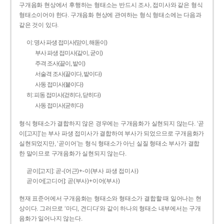
구개음화 현상에서 후행하는 형태소는 반드시 조사, 접미사와 같은 형식
형태소이어야 한다. 구개음화 현상에 관여하는 형식 형태소에는 다음과
같은 것이 있다.
이: 명사 파생 접미사(맏이, 해돋이)
부사 파생 접미사(같이, 굳이)
주격 조사(끝이, 밭이)
서술격 조사(끝이다, 밭이다)
사동 접미사(붙이다)
히: 피동 접미사(걷히다, 닫히다)
사동 접미사(굳히다)
형식 형태소가 결합하지 않은 경우에는 구개음화가 실현되지 않는다. ‘곧
이[고지]’는 부사 파생 접미사가 결합하여 부사가 되었으므로 구개음화가
실현되었지만, ‘곧이어’는 형식 형태소가 아닌 실질 형태소 부사가 결합
한 말이므로 구개음화가 실현되지 않는다.
곧이[고지]: 곧-­(어근)+­-이(부사 파생 접미사)
곧이어[고디어]: 곧(부사)+이어(부사)
현재 표준어에서 구개음화는 형태소와 형태소가 결합할 때 일어나는 현
상이다. 그러므로 ‘마디, 견디다’와 같이 하나의 형태소 내부에서는 구개
음화가 일어나지 않는다.