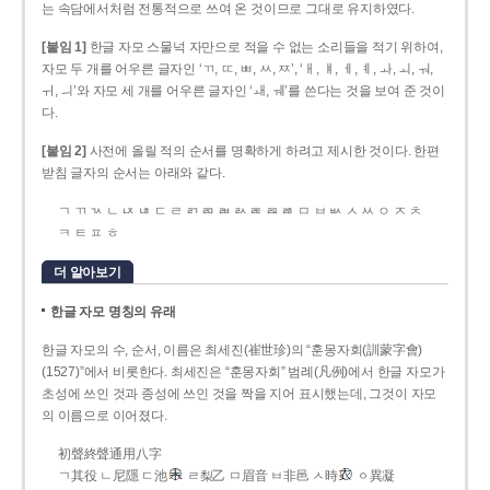
는 속담에서처럼 전통적으로 쓰여 온 것이므로 그대로 유지하였다.
[붙임 1]
한글 자모 스물넉 자만으로 적을 수 없는 소리들을 적기 위하여,
자모 두 개를 어우른 글자인 ‘ㄲ, ㄸ, ㅃ, ㅆ, ㅉ’, ‘ㅐ, ㅒ, ㅔ, ㅖ, ㅘ, ㅚ, ㅝ,
ㅟ, ㅢ’와 자모 세 개를 어우른 글자인 ‘ㅙ, ㅞ’를 쓴다는 것을 보여 준 것이
다.
[붙임 2]
사전에 올릴 적의 순서를 명확하게 하려고 제시한 것이다. 한편
받침 글자의 순서는 아래와 같다.
ㄱ ㄲ ㄳ ㄴ ㄵ ㄶ ㄷ ㄹ ㄺ ㄻ ㄼ ㄽ ㄾ ㄿ ㅀ ㅁ ㅂ ㅄ ㅅ ㅆ ㅇ ㅈ ㅊ
ㅋ ㅌ ㅍ ㅎ
더 알아보기
한글 자모 명칭의 유래
한글 자모의 수, 순서, 이름은 최세진(崔世珍)의 “훈몽자회(訓蒙字會)
(1527)”에서 비롯한다. 최세진은 “훈몽자회” 범례(凡例)에서 한글 자모가
초성에 쓰인 것과 종성에 쓰인 것을 짝을 지어 표시했는데, 그것이 자모
의 이름으로 이어졌다.
初聲終聲通用八字
ㄱ其役 ㄴ尼隱 ㄷ池
ㄹ梨乙 ㅁ眉音 ㅂ非邑 ㅅ時
ㆁ異凝