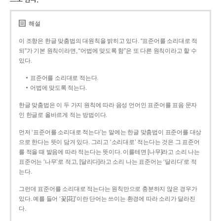
해설
이 조항은 한글 맞춤법의 대원칙을 밝히고 있다. “표준어를 소리대로 적
되”가 기본 원칙이라면, “어법에 맞도록 함”은 또 다른 원칙이라고 할 수
있다.
표준어를 소리대로 적는다.
어법에 맞도록 적는다.
한글 맞춤법은 이 두 가지 원칙에 따라 음성 언어인 표준어를 표음 문자
인 한글로 올바르게 적는 방법이다.
먼저 ‘표준어를 소리대로 적는다’는 말에는 한글 맞춤법이 표준어를 대상
으로 한다는 뜻이 담겨 있다. 그리고 ‘소리대로’ 적는다는 것은 그 표준어
를 적을 때 발음에 따라 적는다는 뜻이다. 이를테면 [나무]라고 소리 나는
표준어는 ‘나무’로 적고, [달리다]라고 소리 나는 표준어는 ‘달리다’로 적
는다.
그런데 표준어를 소리대로 적는다는 원칙만으로 충분하지 않은 경우가
있다. 예를 들어 ‘꽃[花]’이란 단어는 쓰이는 환경에 따라 소리가 달라진
다.