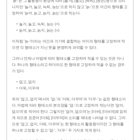
‘늙-’은 그 활용형이 환경에 따라 [늘거], [늘꼬], [늑찌], [능는] 등으로 소리
나지만 ‘늘거, 늘꼬, 늑찌, 능는’으로 적지 않고 ‘늙-’으로 어간의 형태를 고
정하여 ‘늙어, 늙고, 늙지, 늙는’으로 적는다.
늘거, 늘꼬, 늑찌, 능는 (×)
늙어, 늙고, 늙지, 늙는 (○)
이처럼 ‘늙-­’이라는 어간과 거기에 결합하는 어미의 형태를 고정하여 적
으면 각 형태소가 지닌 뜻을 분명하게 파악할 수 있다.
그러나 언제나 어법에 따라 형태소를 고정하여 적을 수 있는 것은 아니
다. 하나의 형태소라고 하더라도 한 형태로 고정하여 적을 수 없는 경우
가 있다.
덥고, 덥지
더워, 더우며
위의 ‘덥고, 덥지’에서의 ‘덥-­’과 ‘더워, 더우며’의 ‘더우-­’는 같은 형태소이
다. 어법에 따라 형태소의 본모양을 ‘덥-­’으로 고정하여 적는다면 ‘덥어,
덥으며’로 적어야 한다. 그렇지만 ‘덥어, 덥으며’는 [더버], [더브며]로 읽히
게 되므로 표준어 [더워], [더우며]의 소리를 제대로 나타낼 수 없다. 그러
므로 ‘덥고, 덥지, 더워, 더우며’는 한 형태소의 활용형이지만 그 형태를
하나로 고정할 수 없고 ‘덥-’, ‘더우-’ 두 가지로 적게 된다.