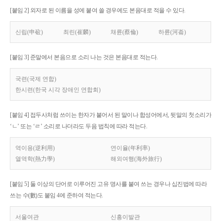
[붙임 2] 외자로 된 이름을 성에 붙여 쓸 경우에도 본음대로 적을 수 있다.
신립(申砬)
최린(崔麟)
채륜(蔡倫)
하륜(河崙)
[붙임 3] 준말에서 본음으로 소리 나는 것은 본음대로 적는다.
국련(국제 연합)
한시련(한국 시각 장애인 연합회)
[붙임 4] 접두사처럼 쓰이는 한자가 붙어서 된 말이나 합성어에서, 뒷말의 첫소리가
‘ㄴ’ 또는 ‘ㄹ’ 소리로 나더라도 두음 법칙에 따라 적는다.
역이용(逆利用)
연이율(年利率)
열역학(熱力學)
해외여행(海外旅行)
[붙임 5] 둘 이상의 단어로 이루어진 고유 명사를 붙여 쓰는 경우나 십진법에 따라
쓰는 수(數)도 붙임 4에 준하여 적는다.
서울여관
신흥이발관