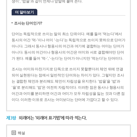
생이’, ‘밥을’과 같이 언제나 앞말에 붙여 쓴다.
더 알아보기
조사는 단어인가?
단어는 독립적으로 쓰이는 말의 최소 단위이다. 예를 들어 ‘먹는다’에서
동사의 어간 ‘먹-­’이나 어미 ‘­-는다’는 독립적으로 쓰이지 못하므로 단어가
아니다. 그래서 동사나 형용사의 어간과 여기에 결합하는 어미는 단어가
아니다. 동사의 어간이나 형용사의 어간은 어미와 서로 결합해야만 단어
가 된다. 예를 들어 ‘먹-’, ‘-는다’는 단어가 아니지만 ‘먹는다’는 단어이다.
조사는 어미와 마찬가지로 단독으로 쓰이지 못할뿐더러 체언 뒤에 연결
되어 실현된다는 점에서 일반적인 단어와는 차이가 있다. 그렇지만 조사
는 결합한 체언과 분리해도 체언이 자립성을 유지한다. ‘밥을’을 ‘밥’과
‘을’로 분리해도 ‘밥’은 여전히 자립적이다. 이러한 점은 동사나 형용사의
어간과 어미를 분리하면 어간과 어미가 모두 자립성을 잃는 것과 다른 점
이다. 이러한 이유로 조사는 어미보다는 단어에 가깝다고 할 수 있다.
제3항
외래어는 ‘외래어 표기법’에 따라 적는다.
해설