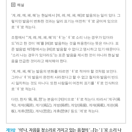
해설
‘계, 례, 몌, 폐, 혜’는 현실에서 [게, 레, 메, 페, 헤]로 발음되는 일이 있다. 그
렇지만 발음이 변화한 것과는 달리 표기는 여전히 ‘ㅖ’로 굳어져 있으므
로 ‘ㅖ’로 적는다.
조항에서 “‘계, 례, 몌, 폐, 혜’의 ‘ㅖ’는 ‘ㅔ’로 소리 나는 경우가 있더라
도”라고 한 것이 ‘례’를 [레]로 발음하는 것을 허용한다는 뜻은 아니다. 표
준 발음법 제5항에서는 [레]로 발음할 수 없다고 명시하고 있기 때문이다.
“소리 나는 경우가 있더라도”는 표준 발음을 제시한 것이 아니라 현실 발
음을 언급한 것이라고 해석해야 한다.
‘계, 몌, 폐, 혜’는 발음의 변화를 따르면 ‘ㅔ’로 적어야 할 것처럼 보인다.
그러나 ‘ㅖ’의 발음이 완전히 사라졌다고 할 수 없고 철자와 발음이 반드
시 일치하는 것도 아니다. 또한 사람들이 여전히 표기를 ‘ㅖ’로 인식하므
로 ‘ㅖ’로 적는다.
다만, 한자 ‘偈, 揭, 憩’는 본음이 [게]이므로 ‘ㅔ’로 적는다. 따라서 ‘게구(偈
句), 게제(偈諦), 게기(揭記), 게방(揭榜), 게양(揭揚), 게재(揭載), 게판(揭
板), 게류(憩流), 게식(憩息), 게휴(憩休)’ 등도 ‘게’로 적는다.
제9항
‘의’나, 자음을 첫소리로 가지고 있는 음절의 ‘ㅢ’는 ‘ㅣ’로 소리 나