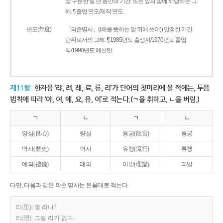
상 구분한 일 년 동안의 기간. 또는 앞의 말에 해당하는 그
해. ¶ 졸업 연도/제작 연도.
년도(年度)
「의존명사」((해를 뜻하는 말 뒤에 쓰여)) 일정한 기간
단위로서의 그해. ¶ 1985년도 출생자/1970년도 졸업
식/1990년도 예산안.
제11항
한자음 ‘랴, 려, 례, 료, 류, 리’가 단어의 첫머리에 올 적에는, 두음
법칙에 따라 ‘야, 여, 예, 요, 유, 이’로 적는다.(ㄱ을 취하고, ㄴ을 버림.)
ㄱ
ㄴ
ㄱ
ㄴ
양심(良心)
량심
용궁(龍宮)
룡궁
역사(歷史)
력사
유행(流行)
류행
예의(禮儀)
례의
이발(理髮)
리발
다만, 다음과 같은 의존 명사는 본음대로 적는다.
리(里): 몇 리냐?
리(理): 그럴 리가 없다.