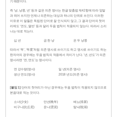
기 때문이다.
즉 ‘냥, 냥쭝, 년’ 등과 같은 의존 명사는 한글 맞춤법 제42항에 따라 앞말
과 띄어 쓰지만 언제나 의존하는 대상과 하나의 단위로 쓰인다. 이러한
이유로 이 말들은 독립된 단어로 잘 인식되지 않고, 그 결과 단어의 첫머
리에도 ‘연도, 열반’ 등과 달리 두음 법칙이 적용되지 않는다. 따라서 소리
나는 대로 적는다.
십 년
금 한 냥
은 두 냥쭝
따라서 ‘年’, ‘年度’처럼 의존 명사로 쓰이기도 하고 명사로 쓰이기도 하는
한자어의 경우에는 두음 법칙의 적용에서 차이가 난다. ‘년, 년도’가 의존
명사라면 ‘연, 연도’는 명사이다.
연 강수량(명사)
일 년(의존 명사)
생산 연도(명사)
2018 년도(의존 명사)
[붙임 1]
단어의 첫머리가 아닌 경우에는 두음 법칙이 적용되지 않으므로
본음대로 적는 것이다.
소녀(少女)
만년(晩年)
배뇨(排尿)
비구니(比丘尼)
운니(雲泥)
탐닉(耽溺)