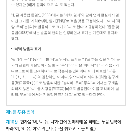
수 있지만 [의]가 원칙이므로 ‘의’로 적는다.
‘한글 마춤법 통일안(1933)’에서는 ‘긔챠, 일긔’와 같이 언어 현실에서 멀
어진 표기를 ‘기차(汽車), 일기(日氣)’로 적을 것을 규정하였다. 그러나 ‘희
망, 주의’는 [의]로 발음되므로 표기도 ‘ㅢ’로 한다고 규정하였다. ‘한글 맞
춤법(1988)’에서는 발음의 변화는 인정하면서 표기는 기존대로 유지하
였다.
‘늬’의 발음과 표기
‘늴리리, 무늬’ 등의 ‘늬’를 ‘니’로 읽지만 표기는 ‘늬’로 하는 것을 ‘ㄴ’의 음
가와 관련하여 설명하기도 한다. ‘무늬’의 ‘ㄴ’은 ‘어머니’의 ‘ㄴ’과 음가가
다르므로 이를 고려하여 ‘늬’로 적는다는 견해이다. 이에 따르면 ‘ㄴ’은
‘ㅣ(ㅑ, ㅕ, ㅛ, ㅠ)’와 결합하면 ‘어머니, 읽으니까’에서의 [니]처럼 경구개
음(硬口蓋音) [ɲ]으로 발음되지만, ‘늴리리, 무늬’ 등의 ‘늬’에서는 구개음
화하지 않은 ‘ㄴ’, 곧 치경음(齒莖音) [n]으로 발음된다. 이를 고려하여 ‘늴
리리, 무늬’ 등에서는 전통적인 표기대로 ‘늬’로 적는다고 본다.
제5절 두음 법칙
제10항
한자음 ‘녀, 뇨, 뉴, 니’가 단어 첫머리에 올 적에는, 두음 법칙에
따라 ‘여, 요, 유, 이’로 적는다. (ㄱ을 취하고, ㄴ을 버림.)