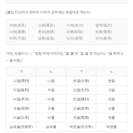
[붙임 1] 단어의 첫머리 이외의 경우에는 본음대로 적는다.
개량(改良)
선량(善良)
수력(水力)
협력(協力)
사례(謝禮)
혼례(婚禮)
와룡(臥龍)
쌍룡(雙龍)
하류(下流)
급류(急流)
도리(道理)
진리(眞理)
다만, 모음이나 ‘ㄴ’ 받침 뒤에 이어지는 ‘렬, 률’은 ‘열, 율’로 적는다.(ㄱ을 취하고
ㄴ을 버림.)
ㄱ
ㄴ
ㄱ
ㄴ
나열(羅列)
나렬
분열(分裂)
분렬
치열(齒列)
치렬
선열(先烈)
선렬
비열(卑劣)
비렬
진열(陳列)
진렬
규율(規律)
규률
선율(旋律)
선률
비율(比率)
비률
전율(戰慄)
전률
실패율(失敗率)
실패률
백분율(百分率)
백분률