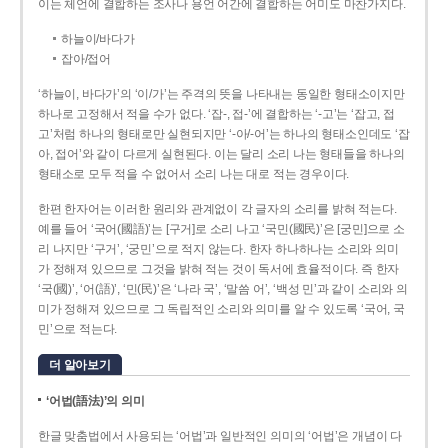
이는 체언에 결합하는 조사나 용언 어간에 결합하는 어미도 마찬가지다.
하늘이/바다가
잡아/접어
‘하늘이, 바다가’의 ‘이/가’는 주격의 뜻을 나타내는 동일한 형태소이지만
하나로 고정해서 적을 수가 없다. ‘잡-, 접-’에 결합하는 ‘-고’는 ‘잡고, 접
고’처럼 하나의 형태로만 실현되지만 ‘-아/-어’는 하나의 형태소인데도 ‘잡
아, 접어’와 같이 다르게 실현된다. 이는 달리 소리 나는 형태들을 하나의
형태소로 모두 적을 수 없어서 소리 나는 대로 적는 경우이다.
한편 한자어는 이러한 원리와 관계없이 각 글자의 소리를 밝혀 적는다.
예를 들어 ‘국어(國語)’는 [구거]로 소리 나고 ‘국민(國民)’은 [궁민]으로 소
리 나지만 ‘구거’, ‘궁민’으로 적지 않는다. 한자 하나하나는 소리와 의미
가 정해져 있으므로 그것을 밝혀 적는 것이 독서에 효율적이다. 즉 한자
‘국(國)’, ‘어(語)’, ‘민(民)’은 ‘나라 국’, ‘말씀 어’, ‘백성 민’과 같이 소리와 의
미가 정해져 있으므로 그 독립적인 소리와 의미를 알 수 있도록 ‘국어, 국
민’으로 적는다.
더 알아보기
‘어법(語法)’의 의미
한글 맞춤법에서 사용되는 ‘어법’과 일반적인 의미의 ‘어법’은 개념이 다