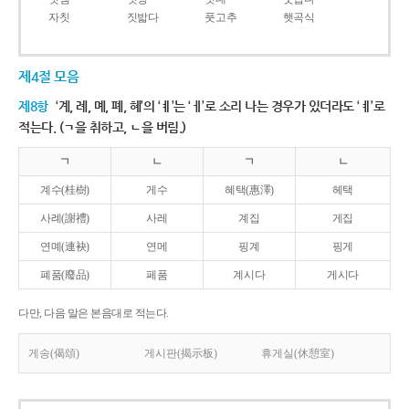
자칫
짓밟다
풋고추
햇곡식
제4절 모음
제8항
‘계, 례, 몌, 폐, 혜’의 ‘ㅖ’는 ‘ㅔ’로 소리 나는 경우가 있더라도 ‘ㅖ’로
적는다. (ㄱ을 취하고, ㄴ을 버림.)
ㄱ
ㄴ
ㄱ
ㄴ
계수(桂樹)
게수
혜택(惠澤)
헤택
사례(謝禮)
사레
계집
게집
연몌(連袂)
연메
핑계
핑게
폐품(廢品)
페품
계시다
게시다
다만, 다음 말은 본음대로 적는다.
게송(偈頌)
게시판(揭示板)
휴게실(休憩室)