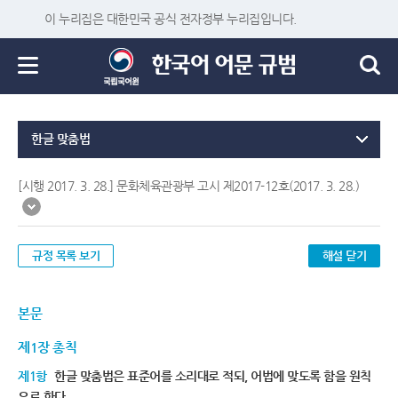
이 누리집은 대한민국 공식 전자정부 누리집입니다.
한글 맞춤법
[시행 2017. 3. 28.] 문화체육관광부 고시 제2017-12호(2017. 3. 28.)
규정 목록 보기
해설 닫기
본문
제1장 총칙
제1항
한글 맞춤법은 표준어를 소리대로 적되, 어법에 맞도록 함을 원칙
으로 한다.