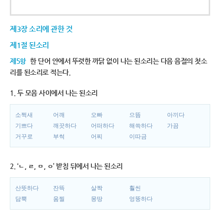
제3장 소리에 관한 것
제1절 된소리
제5항
한 단어 안에서 뚜렷한 까닭 없이 나는 된소리는 다음 음절의 첫소
리를 된소리로 적는다.
1. 두 모음 사이에서 나는 된소리
소쩍새
어깨
오빠
으뜸
아끼다
기쁘다
깨끗하다
어떠하다
해쓱하다
가끔
거꾸로
부썩
어찌
이따금
2. ‘ㄴ, ㄹ, ㅁ, ㅇ’ 받침 뒤에서 나는 된소리
산뜻하다
잔뜩
살짝
훨씬
담뿍
움찔
몽땅
엉뚱하다