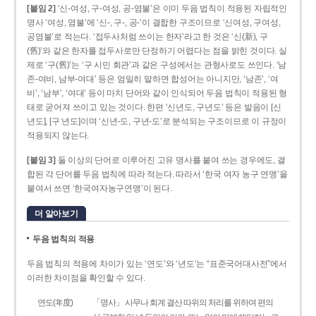
[붙임 2]
‘신-여성, 구-여성, 공-염불’은 이미 두음 법칙이 적용된 자립적인
명사 ‘여성, 염불’에 ‘신-, 구-, 공-’이 결합한 구조이므로 ‘신여성, 구여성,
공염불’로 적는다. ‘접두사처럼 쓰이는 한자’라고 한 것은 ‘신(新), 구
(舊)’와 같은 한자를 접두사로만 단정하기 어렵다는 점을 밝힌 것이다. 실
제로 ‘구(舊)’는 ‘구 시민 회관’과 같은 구성에서는 관형사로도 쓰인다. ‘남
존­-여비, 남부-­여대’ 등은 엄밀히 말하면 합성어는 아니지만, ‘남존’, ‘여
비’, ‘남부’, ‘여대’ 등이 마치 단어와 같이 인식되어 두음 법칙이 적용된 형
태로 굳어져 쓰이고 있는 것이다. 한편 ‘신년도, 구년도’ 등은 발음이 [신
년도], [구ː년도]이며 ‘신년­-도, 구년-­도’로 분석되는 구조이므로 이 규정이
적용되지 않는다.
[붙임 3]
둘 이상의 단어로 이루어진 고유 명사를 붙여 쓰는 경우에도, 결
합된 각 단어를 두음 법칙에 따라 적는다. 따라서 ‘한국 여자 농구 연맹’을
붙여서 쓰면 ‘한국여자농구연맹’이 된다.
더 알아보기
두음 법칙의 적용
두음 법칙의 적용에 차이가 있는 ‘연도’와 ‘년도’는 “표준국어대사전”에서
이러한 차이점을 확인할 수 있다.
연도(年度)
「명사」 사무나 회계 결산 따위의 처리를 위하여 편의