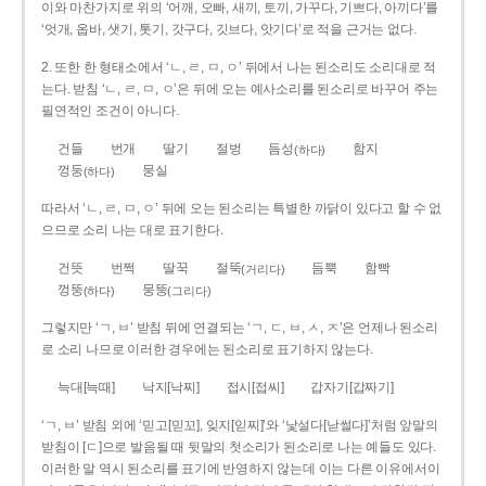
이와 마찬가지로 위의 ‘어깨, 오빠, 새끼, 토끼, 가꾸다, 기쁘다, 아끼다’를
‘엇개, 옵바, 샛기, 톳기, 갓구다, 깃브다, 앗기다’로 적을 근거는 없다.
2. 또한 한 형태소에서 ‘ㄴ, ㄹ, ㅁ, ㅇ’ 뒤에서 나는 된소리도 소리대로 적
는다. 받침 ‘ㄴ, ㄹ, ㅁ, ㅇ’은 뒤에 오는 예사소리를 된소리로 바꾸어 주는
필연적인 조건이 아니다.
건들
번개
딸기
절벙
듬성
함지
(하다)
껑둥
뭉실
(하다)
따라서 ‘ㄴ, ㄹ, ㅁ, ㅇ’ 뒤에 오는 된소리는 특별한 까닭이 있다고 할 수 없
으므로 소리 나는 대로 표기한다.
건뜻
번쩍
딸꾹
절뚝
듬뿍
함빡
(거리다)
껑뚱
뭉뚱
(하다)
(그리다)
그렇지만 ‘ㄱ, ㅂ’ 받침 뒤에 연결되는 ‘ㄱ, ㄷ, ㅂ, ㅅ, ㅈ’은 언제나 된소리
로 소리 나므로 이러한 경우에는 된소리로 표기하지 않는다.
늑대[늑때]
낙지[낙찌]
접시[접씨]
갑자기[갑짜기]
‘ㄱ, ㅂ’ 받침 외에 ‘믿고[믿꼬], 잊지[읻찌]’와 ‘낯설다[낟썰다]’처럼 앞말의
받침이 [ㄷ]으로 발음될 때 뒷말의 첫소리가 된소리로 나는 예들도 있다.
이러한 말 역시 된소리를 표기에 반영하지 않는데 이는 다른 이유에서이