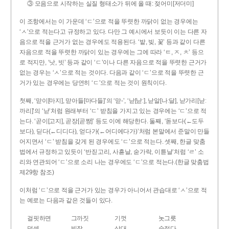
③ 모음으로 시작하는 실질 형태소가 뒤에 올 때: 젖어미[저더미]
이 조항에서는 이 가운데 ‘ㄷ’으로 적을 뚜렷한 까닭이 없는 경우에는
‘ㅅ’으로 적는다고 규정하고 있다. 다만 그 예시에서 보듯이 이는 다른 자
음으로 적을 근거가 없는 경우에도 적용된다. ‘밭, 빚, 꽃’ 등과 같이 다른
자음으로 적을 뚜렷한 까닭이 있는 경우에는 그에 따라 ‘ㅌ, ㅈ, ㅊ’ 등으
로 적지만, ‘낫, 빗’ 등과 같이 ‘ㄷ’이나 다른 자음으로 적을 뚜렷한 근거가
없는 경우는 ‘ㅅ’으로 적는 것이다. 다음과 같이 ‘ㄷ’으로 적을 뚜렷한 근
거가 있는 경우에는 당연히 ‘ㄷ’으로 적는 것이 원칙이다.
첫째, ‘맏이[마지], 맏아들[마다들]’의 ‘맏-’, ‘낟[낟ː], 낟알[나ː달], 낟가리[낟ː
까리]’의 ‘낟’처럼 원래부터 ‘ㄷ’ 받침을 가지고 있는 경우에는 ‘ㄷ’으로 적
는다. ‘곧이[고지], 곧장[곧짱]’ 등도 이에 해당한다. 둘째, ‘돋보다(←도두
보다), 딛다(←디디다), 얻다가(←어디에다가)’처럼 본말에서 준말이 만들
어지면서 ‘ㄷ’ 받침을 갖게 된 경우에도 ‘ㄷ’으로 적는다. 셋째, 한글 맞춤
법에서 규정하고 있듯이 ‘반짇고리, 사흗날, 숟가락, 이튿날’처럼 ‘ㄹ’ 소
리와 연관되어 ‘ㄷ’으로 소리 나는 경우에도 ‘ㄷ’으로 적는다.(한글 맞춤법
제29항 참조)
이처럼 ‘ㄷ’으로 적을 근거가 있는 경우가 아니어서 관습대로 ‘ㅅ’으로 적
는 예로는 다음과 같은 것들이 있다.
걸핏하면
그까짓
기껏
놋그릇
덧셈
빗장
삿대
숫접다