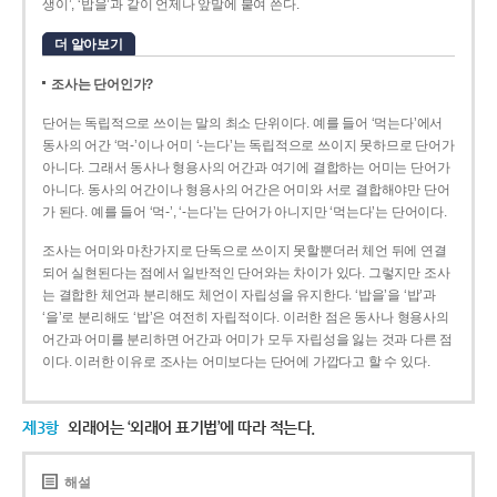
생이’, ‘밥을’과 같이 언제나 앞말에 붙여 쓴다.
더 알아보기
조사는 단어인가?
단어는 독립적으로 쓰이는 말의 최소 단위이다. 예를 들어 ‘먹는다’에서
동사의 어간 ‘먹-­’이나 어미 ‘­-는다’는 독립적으로 쓰이지 못하므로 단어가
아니다. 그래서 동사나 형용사의 어간과 여기에 결합하는 어미는 단어가
아니다. 동사의 어간이나 형용사의 어간은 어미와 서로 결합해야만 단어
가 된다. 예를 들어 ‘먹-’, ‘-는다’는 단어가 아니지만 ‘먹는다’는 단어이다.
조사는 어미와 마찬가지로 단독으로 쓰이지 못할뿐더러 체언 뒤에 연결
되어 실현된다는 점에서 일반적인 단어와는 차이가 있다. 그렇지만 조사
는 결합한 체언과 분리해도 체언이 자립성을 유지한다. ‘밥을’을 ‘밥’과
‘을’로 분리해도 ‘밥’은 여전히 자립적이다. 이러한 점은 동사나 형용사의
어간과 어미를 분리하면 어간과 어미가 모두 자립성을 잃는 것과 다른 점
이다. 이러한 이유로 조사는 어미보다는 단어에 가깝다고 할 수 있다.
제3항
외래어는 ‘외래어 표기법’에 따라 적는다.
해설