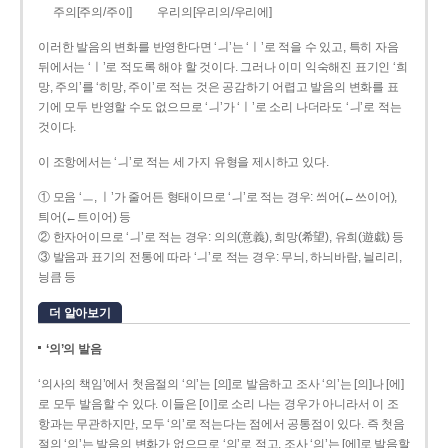
주의[주의/주이]
우리의[우리의/우리에]
이러한 발음의 변화를 반영한다면 ‘ㅢ’는 ‘ㅣ’로 적을 수 있고, 특히 자음
뒤에서는 ‘ㅣ’로 적도록 해야 할 것이다. 그러나 이미 익숙해진 표기인 ‘희
망, 주의’를 ‘히망, 주이’로 적는 것은 공감하기 어렵고 발음의 변화를 표
기에 모두 반영할 수도 없으므로 ‘ㅢ’가 ‘ㅣ’로 소리 나더라도 ‘ㅢ’로 적는
것이다.
이 조항에서는 ‘ㅢ’로 적는 세 가지 유형을 제시하고 있다.
① 모음 ‘ㅡ, ㅣ’가 줄어든 형태이므로 ‘ㅢ’로 적는 경우: 씌어(←쓰이어),
틔어(←트이어) 등
② 한자어이므로 ‘ㅢ’로 적는 경우: 의의(意義), 희망(希望), 유희(遊戱) 등
③ 발음과 표기의 전통에 따라 ‘ㅢ’로 적는 경우: 무늬, 하늬바람, 늴리리,
닁큼 등
더 알아보기
‘의’의 발음
‘의사의 책임’에서 첫음절의 ‘의’는 [의]로 발음하고 조사 ‘의’는 [의]나 [에]
로 모두 발음할 수 있다. 이들은 [이]로 소리 나는 경우가 아니라서 이 조
항과는 무관하지만, 모두 ‘의’로 적는다는 점에서 공통점이 있다. 즉 첫음
절의 ‘의’는 발음의 변화가 없으므로 ‘의’로 적고, 조사 ‘의’는 [에]로 발음할