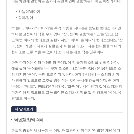
이는 체언에 결합하는 조사나 용언 어간에 결합하는 어미도 마찬가지다.
하늘이/바다가
잡아/접어
‘하늘이, 바다가’의 ‘이/가’는 주격의 뜻을 나타내는 동일한 형태소이지만
하나로 고정해서 적을 수가 없다. ‘잡-, 접-’에 결합하는 ‘-고’는 ‘잡고, 접
고’처럼 하나의 형태로만 실현되지만 ‘-아/-어’는 하나의 형태소인데도 ‘잡
아, 접어’와 같이 다르게 실현된다. 이는 달리 소리 나는 형태들을 하나의
형태소로 모두 적을 수 없어서 소리 나는 대로 적는 경우이다.
한편 한자어는 이러한 원리와 관계없이 각 글자의 소리를 밝혀 적는다.
예를 들어 ‘국어(國語)’는 [구거]로 소리 나고 ‘국민(國民)’은 [궁민]으로 소
리 나지만 ‘구거’, ‘궁민’으로 적지 않는다. 한자 하나하나는 소리와 의미
가 정해져 있으므로 그것을 밝혀 적는 것이 독서에 효율적이다. 즉 한자
‘국(國)’, ‘어(語)’, ‘민(民)’은 ‘나라 국’, ‘말씀 어’, ‘백성 민’과 같이 소리와 의
미가 정해져 있으므로 그 독립적인 소리와 의미를 알 수 있도록 ‘국어, 국
민’으로 적는다.
더 알아보기
‘어법(語法)’의 의미
한글 맞춤법에서 사용되는 ‘어법’과 일반적인 의미의 ‘어법’은 개념이 다