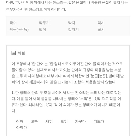
다만, ‘ㄱ, ㅂ’ 받침 뒤에서 나는 된소리는, 같은 음절이나 비슷한 음절이 겹쳐 나는
경우가 아니면 된소리로 적지 아니한다.
국수
깍두기
딱지
색시
싹둑(~싹둑)
법석
갑자기
몹시
해설
이 조항에서 ‘한 단어’는 ‘한 형태소로 이루어진 단어’를 의미하는 것으로
풀이할 수 있다. 실제로 예시하고 있는 단어와 규정의 적용을 받는 부분
은 모두 하나의 형태소 내부이다. 따라서 복합어인 ‘눈곱[눈꼽], 발바닥[발
빠닥], 잠자리[잠짜리]’와 같은 표기는 이 조항의 적용을 받지 않는다.
1. 한 형태소 안의 두 모음 사이에서 나는 된소리는 소리 나는 대로 적는
다. 예를 들어 새의 울음을 나타내는 형태소 ‘소쩍’은 ‘솟적’으로 적을 이
유가 없다. 왜냐하면 ‘솟’과 ‘적’이 의미가 있는 형태소가 아니기 때문이
다.
어깨
오빠
새끼
토끼
가꾸다
기쁘다
아끼다