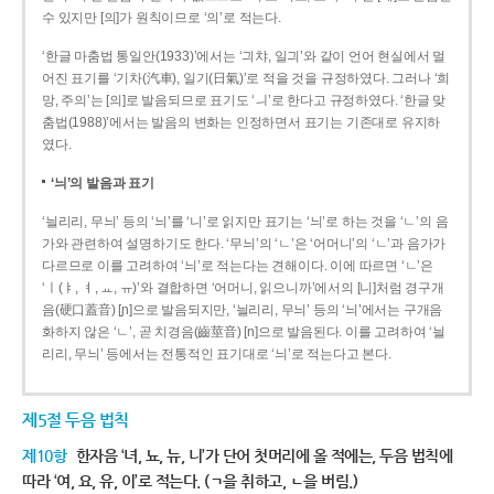
수 있지만 [의]가 원칙이므로 ‘의’로 적는다.
‘한글 마춤법 통일안(1933)’에서는 ‘긔챠, 일긔’와 같이 언어 현실에서 멀
어진 표기를 ‘기차(汽車), 일기(日氣)’로 적을 것을 규정하였다. 그러나 ‘희
망, 주의’는 [의]로 발음되므로 표기도 ‘ㅢ’로 한다고 규정하였다. ‘한글 맞
춤법(1988)’에서는 발음의 변화는 인정하면서 표기는 기존대로 유지하
였다.
‘늬’의 발음과 표기
‘늴리리, 무늬’ 등의 ‘늬’를 ‘니’로 읽지만 표기는 ‘늬’로 하는 것을 ‘ㄴ’의 음
가와 관련하여 설명하기도 한다. ‘무늬’의 ‘ㄴ’은 ‘어머니’의 ‘ㄴ’과 음가가
다르므로 이를 고려하여 ‘늬’로 적는다는 견해이다. 이에 따르면 ‘ㄴ’은
‘ㅣ(ㅑ, ㅕ, ㅛ, ㅠ)’와 결합하면 ‘어머니, 읽으니까’에서의 [니]처럼 경구개
음(硬口蓋音) [ɲ]으로 발음되지만, ‘늴리리, 무늬’ 등의 ‘늬’에서는 구개음
화하지 않은 ‘ㄴ’, 곧 치경음(齒莖音) [n]으로 발음된다. 이를 고려하여 ‘늴
리리, 무늬’ 등에서는 전통적인 표기대로 ‘늬’로 적는다고 본다.
제5절 두음 법칙
제10항
한자음 ‘녀, 뇨, 뉴, 니’가 단어 첫머리에 올 적에는, 두음 법칙에
따라 ‘여, 요, 유, 이’로 적는다. (ㄱ을 취하고, ㄴ을 버림.)