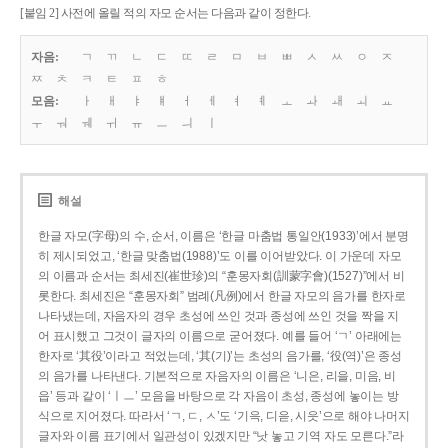
[붙임 2] 사전에 올릴 적의 자모 순서는 다음과 같이 정한다.
자음:
ㄱ
ㄲ
ㄴ
ㄷ
ㄸ
ㄹ
ㅁ
ㅂ
ㅃ
ㅅ
ㅆ
ㅇ
ㅈ
ㅉ
ㅊ
ㅋ
ㅌ
ㅍ
ㅎ
모음:
ㅏ
ㅐ
ㅑ
ㅒ
ㅓ
ㅔ
ㅕ
ㅖ
ㅗ
ㅘ
ㅙ
ㅚ
ㅛ
ㅜ
ㅝ
ㅞ
ㅟ
ㅠ
ㅡ
ㅢ
ㅣ
해설
한글 자모(字母)의 수, 순서, 이름은 ‘한글 마춤법 통일안(1933)’에서 분명
히 제시되었고, ‘한글 맞춤법(1988)’도 이를 이어받았다. 이 가운데 자모
의 이름과 순서는 최세진(崔世珍)의 “훈몽자회(訓蒙字會)(1527)”에서 비
롯한다. 최세진은 “훈몽자회” 범례(凡例)에서 한글 자모의 음가를 한자로
나타냈는데, 자음자의 경우 초성에 쓰인 것과 종성에 쓰인 것을 짝을 지
어 표시했고 그것이 글자의 이름으로 굳어졌다. 예를 들어 ‘ㄱ’ 아래에는
한자로 ‘其役’이라고 적었는데, ‘其(기)’는 초성의 음가를, ‘役(역)’은 종성
의 음가를 나타낸다. 기본적으로 자음자의 이름은 ‘니은, 리을, 미음, 비
읍’ 등과 같이 ‘ㅣㅡ’ 모음을 바탕으로 각 자음이 초성, 종성에 놓이는 방
식으로 지어졌다. 따라서 ‘ㄱ, ㄷ, ㅅ’도 ‘기윽, 디읃, 시읏’으로 해야 나머지
글자와 이름 표기에서 일관성이 있겠지만 “낫 놓고 기역 자도 모른다.”라