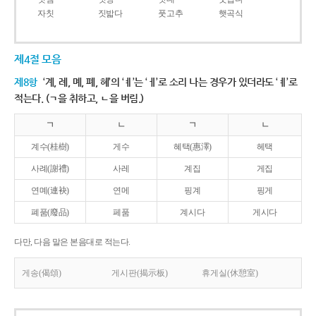
자칫
짓밟다
풋고추
햇곡식
제4절 모음
제8항
‘계, 례, 몌, 폐, 혜’의 ‘ㅖ’는 ‘ㅔ’로 소리 나는 경우가 있더라도 ‘ㅖ’로
적는다. (ㄱ을 취하고, ㄴ을 버림.)
ㄱ
ㄴ
ㄱ
ㄴ
계수(桂樹)
게수
혜택(惠澤)
헤택
사례(謝禮)
사레
계집
게집
연몌(連袂)
연메
핑계
핑게
폐품(廢品)
페품
계시다
게시다
다만, 다음 말은 본음대로 적는다.
게송(偈頌)
게시판(揭示板)
휴게실(休憩室)