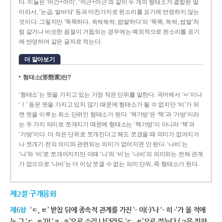
다. 이들은 ‘어간+어미’, ‘어근+어근’과 같이 두 개의 형태소가 결합된 말
이라서, ‘눈곱, 발바닥’ 등과 마찬가지로 된소리를 표기에 반영하지 않는
것이다. 그렇지만 ‘똑똑하다, 쓱싹쓱싹, 쌉쌀하다’의 ‘똑똑, 쓱싹, 쌉쌀’처
럼 같거나 비슷한 음절이 거듭되는 경우에는 예외적으로 된소리를 표기
에 반영하여 같은 글자로 적는다.
더 알아보기
형태소(形態素)란?
‘형태소’는 뜻을 가지고 있는 가장 작은 단위를 말한다. 국어에서 ‘ㅂ’이나
‘ㅣ’ 등은 뜻을 가지고 있지 않기 때문에 형태소가 될 수 없지만 ‘비’가 되
면 뜻을 이루는 최소 단위인 형태소가 된다. ‘책가방’은 ‘책’과 ‘가방’이라
는 두 가지 의미로 쪼개지기 때문에 형태소는 ‘책가방’이 아니라 ‘책’과
‘가방’이다. 더 작은 단위로 쪼개진다고 해도 쪼갰을 때 의미가 없어지거
나 쪼개기 전의 의미와 관련되는 의미가 없어지면 안 된다. ‘나비’는
‘나’와 ‘비’로 쪼개어지지만 이때 ‘나’와 ‘비’는 ‘나비’의 의미와는 전혀 관계
가 없으므로 ‘나비’는 더 이상 쪼갤 수 없는 의미 단위, 즉 형태소가 된다.
제2절 구개음화
제6항
‘ㄷ, ㅌ’ 받침 뒤에 종속적 관계를 가진 ‘- 이(-)’나 ‘- 히 -’가 올 적에
는 그 ‘ㄷ, ㅌ’이 ‘ㅈ, ㅊ’으로 소리 나더라도 ‘ㄷ, ㅌ’으로 적는다.(ㄱ을 취하