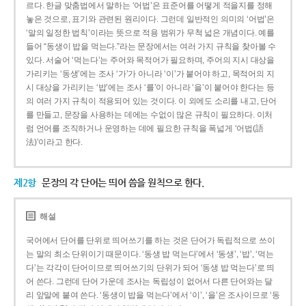
르다. 한글 맞춤법에서 말하는 ‘어법’은 표준어를 어떻게 적을지를 정해
놓은 것으로, 표기와 관련된 원리이다. 그런데 일반적인 의미의 ‘어법’은
‘말의 일정한 법칙’이라는 뜻으로 적용 범위가 무척 넓은 개념이다. 예를
들어 “동생이 밥을 먹는다.”라는 문장에서는 여러 가지 규칙을 찾아볼 수
있다. 서술어 ‘먹는다’는 주어와 목적어가 필요하며, 주어의 지시 대상을
가리키는 ‘동생’에는 조사 ‘가’가 아니라 ‘이’가 붙어야 하고, 목적어의 지
시 대상을 가리키는 ‘밥’에는 조사 ‘를’이 아니라 ‘을’이 붙어야 한다는 등
의 여러 가지 규칙이 적용되어 있는 것이다. 이 외에도 소리를 내고, 단어
를 만들고, 문장을 사용하는 데에는 수없이 많은 규칙이 필요하다. 이처
럼 언어를 조직하거나 운영하는 데에 필요한 규칙을 폭넓게 ‘어법(語
法)’이라고 한다.
제2항
문장의 각 단어는 띄어 씀을 원칙으로 한다.
해설
국어에서 단어를 단위로 띄어쓰기를 하는 것은 단어가 독립적으로 쓰이
는 말의 최소 단위이기 때문이다. ‘동생 밥 먹는다’에서 ‘동생’, ‘밥’, ‘먹는
다’는 각각이 단어이므로 띄어쓰기의 단위가 되어 ‘동생 밥 먹는다’로 띄
어 쓴다. 그런데 단어 가운데 조사는 독립성이 없어서 다른 단어와는 달
리 앞말에 붙여 쓴다. ‘동생이 밥을 먹는다’에서 ‘이’, ‘을’은 조사이므로 ‘동