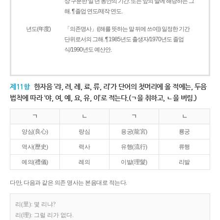
상 구분한 일 년 동안의 기간. 또는 앞의 말에 해당하는 그
해. ¶ 졸업 연도/제작 연도.
년도(年度)
「의존명사」((해를 뜻하는 말 뒤에 쓰여)) 일정한 기간
단위로서의 그해. ¶ 1985년도 출생자/1970년도 졸업
식/1990년도 예산안.
제11항
한자음 ‘랴, 려, 례, 료, 류, 리’가 단어의 첫머리에 올 적에는, 두음
법칙에 따라 ‘야, 여, 예, 요, 유, 이’로 적는다.(ㄱ을 취하고, ㄴ을 버림.)
ㄱ
ㄴ
ㄱ
ㄴ
양심(良心)
량심
용궁(龍宮)
룡궁
역사(歷史)
력사
유행(流行)
류행
예의(禮儀)
례의
이발(理髮)
리발
다만, 다음과 같은 의존 명사는 본음대로 적는다.
리(里): 몇 리냐?
리(理): 그럴 리가 없다.