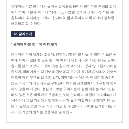
외래어는 다른 언어에서 들어온 말이므로 원어의 언어적인 특징을 고려
해서 적어야 한다. 따라서 ‘외래어 표기법’을 정하여 그에 따라 적는 것이
원칙이다. 외래어는 고유어, 한자어와 함께 국어의 어휘 체계에 정착한
어휘라고 할 수 있다.
더 알아보기
원어에 따른 한국어 어휘 체계
한국어의 어휘 체계는 고유어, 한자어, 외래어로 나눌 수 있다. 이들은 원
어에 차이가 있을 뿐 모두 한국어 어휘에 속한다. 국어사전에서는 단어의
원어를 밝히고 있다. 고유어에는 원어가 제시되어 있지 않고 한자어에는
한자가, 외래어에는 각 단어의 원어명과 로마자 표기가 제시되어 있어서
이로써 어휘 부류를 알 수가 있다. 외래어는 국어의 어휘 체계에 속하지
않는 외국어와 개념적으로 구별된다. 하지만 실생활에서 그 구별이 명확
하지 않을 때가 있다. 현실적으로는 국어사전에 실린 어휘는 외래어, 실
리지 않은 것은 외국어로 구별하는 것이 편리하다. 예컨대 ‘보이(boy)’가
‘식당이나 호텔 따위에서 접대하는 남자’를 의미할 때는 외래어지만 ‘소
년’의 뜻으로 쓰일 때는 외국어라고 할 수 있다. 외국어를 표기할 때도 외
래어 표기법의 원칙을 준용하는 일이 많다.