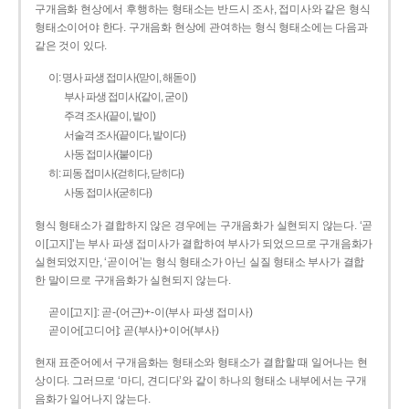
구개음화 현상에서 후행하는 형태소는 반드시 조사, 접미사와 같은 형식
형태소이어야 한다. 구개음화 현상에 관여하는 형식 형태소에는 다음과
같은 것이 있다.
이: 명사 파생 접미사(맏이, 해돋이)
부사 파생 접미사(같이, 굳이)
주격 조사(끝이, 밭이)
서술격 조사(끝이다, 밭이다)
사동 접미사(붙이다)
히: 피동 접미사(걷히다, 닫히다)
사동 접미사(굳히다)
형식 형태소가 결합하지 않은 경우에는 구개음화가 실현되지 않는다. ‘곧
이[고지]’는 부사 파생 접미사가 결합하여 부사가 되었으므로 구개음화가
실현되었지만, ‘곧이어’는 형식 형태소가 아닌 실질 형태소 부사가 결합
한 말이므로 구개음화가 실현되지 않는다.
곧이[고지]: 곧-­(어근)+­-이(부사 파생 접미사)
곧이어[고디어]: 곧(부사)+이어(부사)
현재 표준어에서 구개음화는 형태소와 형태소가 결합할 때 일어나는 현
상이다. 그러므로 ‘마디, 견디다’와 같이 하나의 형태소 내부에서는 구개
음화가 일어나지 않는다.