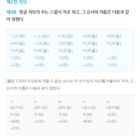
제2장 자모
제4항
한글 자모의 수는 스물넉 자로 하고, 그 순서와 이름은 다음과 같
이 정한다.
ㄱ(기역)
ㄴ(니은)
ㄷ(디귿)
ㄹ(리을)
ㅁ(미음)
ㅂ(비읍)
ㅅ(시옷)
ㅇ(이응)
ㅈ(지읒)
ㅊ(치읓)
ㅋ(키읔)
ㅌ(티읕)
ㅍ(피읖)
ㅎ(히읗)
ㅏ(아)
ㅑ(야)
ㅓ(어)
ㅕ(여)
ㅗ(오)
ㅛ(요)
ㅜ(우)
ㅠ(유)
ㅡ(으)
ㅣ(이)
[붙임 1] 위의 자모로써 적을 수 없는 소리는 두 개 이상의 자모를 어울러서 적되, 그
순서와 이름은 다음과 같이 정한다.
ㄲ
ㄸ
ㅃ
ㅆ
ㅉ
(쌍기역)
(쌍디귿)
(쌍비읍)
(쌍시옷)
(쌍지읒)
ㅐ(애)
ㅒ(얘)
ㅔ(에)
ㅖ(예)
ㅘ(와)
ㅙ(왜)
ㅚ(외)
ㅝ(워)
ㅞ(웨)
ㅟ(위)
ㅢ(의)