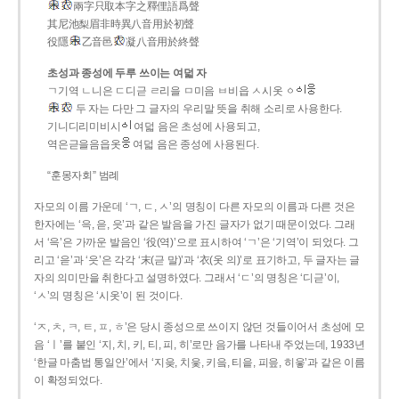
兩字只取本字之釋俚語爲聲
其尼池梨眉非時異八音用於初聲
役隱
乙音邑
凝八音用於終聲
초성과 종성에 두루 쓰이는 여덟 자
ㄱ기역 ㄴ니은 ㄷ디귿 ㄹ리을 ㅁ미음 ㅂ비읍 ㅅ시옷 ㆁ
두 자는 다만 그 글자의 우리말 뜻을 취해 소리로 사용한다.
기니디리미비시
여덟 음은 초성에 사용되고,
역은귿을음읍옷
여덟 음은 종성에 사용된다.
“훈몽자회” 범례
자모의 이름 가운데 ‘ㄱ, ㄷ, ㅅ’의 명칭이 다른 자모의 이름과 다른 것은
한자에는 ‘윽, 읃, 읏’과 같은 발음을 가진 글자가 없기 때문이었다. 그래
서 ‘윽’은 가까운 발음인 ‘役(역)’으로 표시하여 ‘ㄱ’은 ‘기역’이 되었다. 그
리고 ‘읃’과 ‘읏’은 각각 ‘末(귿 말)’과 ‘衣(옷 의)’로 표기하고, 두 글자는 글
자의 의미만을 취한다고 설명하였다. 그래서 ‘ㄷ’의 명칭은 ‘디귿’이,
‘ㅅ’의 명칭은 ‘시옷’이 된 것이다.
‘ㅈ, ㅊ, ㅋ, ㅌ, ㅍ, ㅎ’은 당시 종성으로 쓰이지 않던 것들이어서 초성에 모
음 ‘ㅣ’를 붙인 ‘지, 치, 키, 티, 피, 히’로만 음가를 나타내 주었는데, 1933년
‘한글 마춤법 통일안’에서 ‘지읒, 치읓, 키읔, 티읕, 피읖, 히읗’과 같은 이름
이 확정되었다.