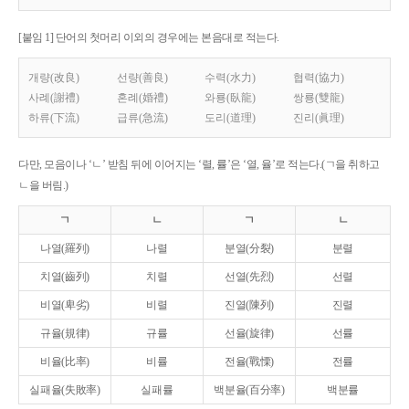
[붙임 1] 단어의 첫머리 이외의 경우에는 본음대로 적는다.
개량(改良)
선량(善良)
수력(水力)
협력(協力)
사례(謝禮)
혼례(婚禮)
와룡(臥龍)
쌍룡(雙龍)
하류(下流)
급류(急流)
도리(道理)
진리(眞理)
다만, 모음이나 ‘ㄴ’ 받침 뒤에 이어지는 ‘렬, 률’은 ‘열, 율’로 적는다.(ㄱ을 취하고
ㄴ을 버림.)
ㄱ
ㄴ
ㄱ
ㄴ
나열(羅列)
나렬
분열(分裂)
분렬
치열(齒列)
치렬
선열(先烈)
선렬
비열(卑劣)
비렬
진열(陳列)
진렬
규율(規律)
규률
선율(旋律)
선률
비율(比率)
비률
전율(戰慄)
전률
실패율(失敗率)
실패률
백분율(百分率)
백분률