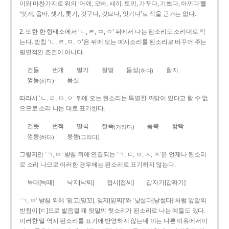
이와 마찬가지로 위의 ‘어깨, 오빠, 새끼, 토끼, 가꾸다, 기쁘다, 아끼다’를
‘엇개, 옵바, 샛기, 톳기, 갓구다, 깃브다, 앗기다’로 적을 근거는 없다.
2. 또한 한 형태소에서 ‘ㄴ, ㄹ, ㅁ, ㅇ’ 뒤에서 나는 된소리도 소리대로 적
는다. 받침 ‘ㄴ, ㄹ, ㅁ, ㅇ’은 뒤에 오는 예사소리를 된소리로 바꾸어 주는
필연적인 조건이 아니다.
건들
번개
딸기
절벙
듬성
함지
(하다)
껑둥
뭉실
(하다)
따라서 ‘ㄴ, ㄹ, ㅁ, ㅇ’ 뒤에 오는 된소리는 특별한 까닭이 있다고 할 수 없
으므로 소리 나는 대로 표기한다.
건뜻
번쩍
딸꾹
절뚝
듬뿍
함빡
(거리다)
껑뚱
뭉뚱
(하다)
(그리다)
그렇지만 ‘ㄱ, ㅂ’ 받침 뒤에 연결되는 ‘ㄱ, ㄷ, ㅂ, ㅅ, ㅈ’은 언제나 된소리
로 소리 나므로 이러한 경우에는 된소리로 표기하지 않는다.
늑대[늑때]
낙지[낙찌]
접시[접씨]
갑자기[갑짜기]
‘ㄱ, ㅂ’ 받침 외에 ‘믿고[믿꼬], 잊지[읻찌]’와 ‘낯설다[낟썰다]’처럼 앞말의
받침이 [ㄷ]으로 발음될 때 뒷말의 첫소리가 된소리로 나는 예들도 있다.
이러한 말 역시 된소리를 표기에 반영하지 않는데 이는 다른 이유에서이