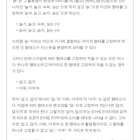
‘늙-’은 그 활용형이 환경에 따라 [늘거], [늘꼬], [늑찌], [능는] 등으로 소리
나지만 ‘늘거, 늘꼬, 늑찌, 능는’으로 적지 않고 ‘늙-’으로 어간의 형태를 고
정하여 ‘늙어, 늙고, 늙지, 늙는’으로 적는다.
늘거, 늘꼬, 늑찌, 능는 (×)
늙어, 늙고, 늙지, 늙는 (○)
이처럼 ‘늙-­’이라는 어간과 거기에 결합하는 어미의 형태를 고정하여 적
으면 각 형태소가 지닌 뜻을 분명하게 파악할 수 있다.
그러나 언제나 어법에 따라 형태소를 고정하여 적을 수 있는 것은 아니
다. 하나의 형태소라고 하더라도 한 형태로 고정하여 적을 수 없는 경우
가 있다.
덥고, 덥지
더워, 더우며
위의 ‘덥고, 덥지’에서의 ‘덥-­’과 ‘더워, 더우며’의 ‘더우-­’는 같은 형태소이
다. 어법에 따라 형태소의 본모양을 ‘덥-­’으로 고정하여 적는다면 ‘덥어,
덥으며’로 적어야 한다. 그렇지만 ‘덥어, 덥으며’는 [더버], [더브며]로 읽히
게 되므로 표준어 [더워], [더우며]의 소리를 제대로 나타낼 수 없다. 그러
므로 ‘덥고, 덥지, 더워, 더우며’는 한 형태소의 활용형이지만 그 형태를
하나로 고정할 수 없고 ‘덥-’, ‘더우-’ 두 가지로 적게 된다.