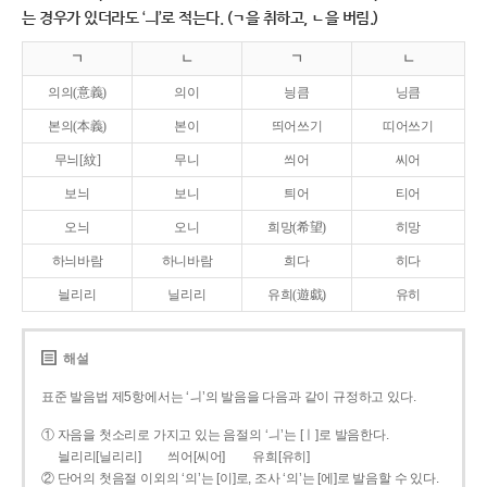
는 경우가 있더라도 ‘ㅢ’로 적는다. (ㄱ을 취하고, ㄴ을 버림.)
ㄱ
ㄴ
ㄱ
ㄴ
의의(意義)
의이
닁큼
닝큼
본의(本義)
본이
띄어쓰기
띠어쓰기
무늬[紋]
무니
씌어
씨어
보늬
보니
틔어
티어
오늬
오니
희망(希望)
히망
하늬바람
하니바람
희다
히다
늴리리
닐리리
유희(遊戱)
유히
해설
표준 발음법 제5항에서는 ‘ㅢ’의 발음을 다음과 같이 규정하고 있다.
① 자음을 첫소리로 가지고 있는 음절의 ‘ㅢ’는 [ㅣ]로 발음한다.
늴리리[닐리리]
씌어[씨어]
유희[유히]
② 단어의 첫음절 이외의 ‘의’는 [이]로, 조사 ‘의’는 [에]로 발음할 수 있다.