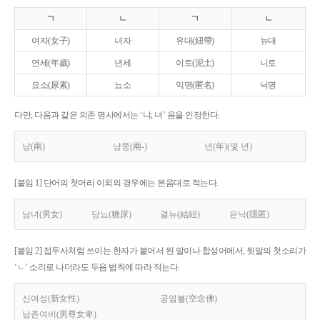
ㄱ
ㄴ
ㄱ
ㄴ
여자(女子)
녀자
유대(紐帶)
뉴대
연세(年歲)
년세
이토(泥土)
니토
요소(尿素)
뇨소
익명(匿名)
닉명
다만, 다음과 같은 의존 명사에서는 ‘냐, 녀’ 음을 인정한다.
냥(兩)
냥쭝(兩-)
년(年)(몇 년)
[붙임 1] 단어의 첫머리 이외의 경우에는 본음대로 적는다.
남녀(男女)
당뇨(糖尿)
결뉴(結紐)
은닉(隱匿)
[붙임 2] 접두사처럼 쓰이는 한자가 붙어서 된 말이나 합성어에서, 뒷말의 첫소리가
‘ㄴ’ 소리로 나더라도 두음 법칙에 따라 적는다.
신여성(新女性)
공염불(空念佛)
남존여비(男尊女卑)