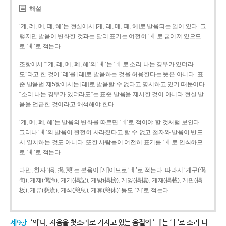
해설
‘계, 례, 몌, 폐, 혜’는 현실에서 [게, 레, 메, 페, 헤]로 발음되는 일이 있다. 그
렇지만 발음이 변화한 것과는 달리 표기는 여전히 ‘ㅖ’로 굳어져 있으므
로 ‘ㅖ’로 적는다.
조항에서 “‘계, 례, 몌, 폐, 혜’의 ‘ㅖ’는 ‘ㅔ’로 소리 나는 경우가 있더라
도”라고 한 것이 ‘례’를 [레]로 발음하는 것을 허용한다는 뜻은 아니다. 표
준 발음법 제5항에서는 [레]로 발음할 수 없다고 명시하고 있기 때문이다.
“소리 나는 경우가 있더라도”는 표준 발음을 제시한 것이 아니라 현실 발
음을 언급한 것이라고 해석해야 한다.
‘계, 몌, 폐, 혜’는 발음의 변화를 따르면 ‘ㅔ’로 적어야 할 것처럼 보인다.
그러나 ‘ㅖ’의 발음이 완전히 사라졌다고 할 수 없고 철자와 발음이 반드
시 일치하는 것도 아니다. 또한 사람들이 여전히 표기를 ‘ㅖ’로 인식하므
로 ‘ㅖ’로 적는다.
다만, 한자 ‘偈, 揭, 憩’는 본음이 [게]이므로 ‘ㅔ’로 적는다. 따라서 ‘게구(偈
句), 게제(偈諦), 게기(揭記), 게방(揭榜), 게양(揭揚), 게재(揭載), 게판(揭
板), 게류(憩流), 게식(憩息), 게휴(憩休)’ 등도 ‘게’로 적는다.
제9항
‘의’나, 자음을 첫소리로 가지고 있는 음절의 ‘ㅢ’는 ‘ㅣ’로 소리 나