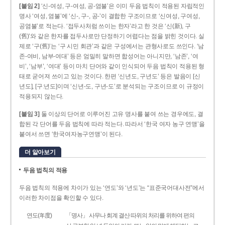
[붙임 2]
‘신-여성, 구-여성, 공-염불’은 이미 두음 법칙이 적용된 자립적인
명사 ‘여성, 염불’에 ‘신-, 구-, 공-’이 결합한 구조이므로 ‘신여성, 구여성,
공염불’로 적는다. ‘접두사처럼 쓰이는 한자’라고 한 것은 ‘신(新), 구
(舊)’와 같은 한자를 접두사로만 단정하기 어렵다는 점을 밝힌 것이다. 실
제로 ‘구(舊)’는 ‘구 시민 회관’과 같은 구성에서는 관형사로도 쓰인다. ‘남
존­-여비, 남부-­여대’ 등은 엄밀히 말하면 합성어는 아니지만, ‘남존’, ‘여
비’, ‘남부’, ‘여대’ 등이 마치 단어와 같이 인식되어 두음 법칙이 적용된 형
태로 굳어져 쓰이고 있는 것이다. 한편 ‘신년도, 구년도’ 등은 발음이 [신
년도], [구ː년도]이며 ‘신년­-도, 구년-­도’로 분석되는 구조이므로 이 규정이
적용되지 않는다.
[붙임 3]
둘 이상의 단어로 이루어진 고유 명사를 붙여 쓰는 경우에도, 결
합된 각 단어를 두음 법칙에 따라 적는다. 따라서 ‘한국 여자 농구 연맹’을
붙여서 쓰면 ‘한국여자농구연맹’이 된다.
더 알아보기
두음 법칙의 적용
두음 법칙의 적용에 차이가 있는 ‘연도’와 ‘년도’는 “표준국어대사전”에서
이러한 차이점을 확인할 수 있다.
연도(年度)
「명사」 사무나 회계 결산 따위의 처리를 위하여 편의