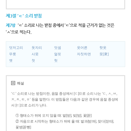
제3절 'ㄷ' 소리 받침
제7항
‘ㄷ’ 소리로 나는 받침 중에서 ‘ㄷ’으로 적을 근거가 없는 것은
‘ㅅ’으로 적는다.
덧저고리
돗자리
엇셈
웃어른
핫옷
무릇
사뭇
얼핏
자칫하면
뭇[衆]
옛
첫
헛
해설
‘ㄷ’ 소리로 나는 받침이란, 음절 종성에서 [ㄷ]으로 소리 나는 ‘ㄷ, ㅅ, ㅆ,
ㅈ, ㅊ, ㅌ, ㅎ’ 등을 말한다. 이 받침들은 다음과 같은 경우에 음절 종성에
서 [ㄷ]으로 소리가 난다.
① 형태소가 뒤에 오지 않을 때: 밭[받], 빚[빋], 꽃[꼳]
② 자음으로 시작하는 형태소가 뒤에 올 때: 밭과[받꽈], 젖다[젇따],
꽃병[꼳뼝]