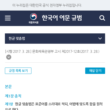
이 누리집은 대한민국 공식 전자정부 누리집입니다.
한글 맞춤법
[시행 2017. 3. 28.] 문화체육관광부 고시 제2017-12호(2017. 3. 28.)
규정 목록 보기
해설 닫기
본문
제1장 총칙
제1항
한글 맞춤법은 표준어를 소리대로 적되, 어법에 맞도록 함을 원칙
으로 한다.