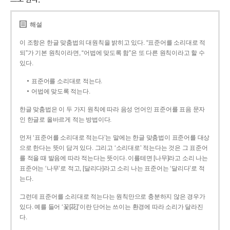
해설
이 조항은 한글 맞춤법의 대원칙을 밝히고 있다. “표준어를 소리대로 적
되”가 기본 원칙이라면, “어법에 맞도록 함”은 또 다른 원칙이라고 할 수
있다.
표준어를 소리대로 적는다.
어법에 맞도록 적는다.
한글 맞춤법은 이 두 가지 원칙에 따라 음성 언어인 표준어를 표음 문자
인 한글로 올바르게 적는 방법이다.
먼저 ‘표준어를 소리대로 적는다’는 말에는 한글 맞춤법이 표준어를 대상
으로 한다는 뜻이 담겨 있다. 그리고 ‘소리대로’ 적는다는 것은 그 표준어
를 적을 때 발음에 따라 적는다는 뜻이다. 이를테면 [나무]라고 소리 나는
표준어는 ‘나무’로 적고, [달리다]라고 소리 나는 표준어는 ‘달리다’로 적
는다.
그런데 표준어를 소리대로 적는다는 원칙만으로 충분하지 않은 경우가
있다. 예를 들어 ‘꽃[花]’이란 단어는 쓰이는 환경에 따라 소리가 달라진
다.