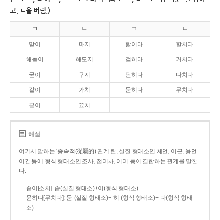
고, ㄴ을 버림.)
ㄱ
ㄴ
ㄱ
ㄴ
맏이
마지
핥이다
할치다
해돋이
해도지
걷히다
거치다
굳이
구지
닫히다
다치다
같이
가치
묻히다
무치다
끝이
끄치
해설
여기서 말하는 ‘종속적(從屬的) 관계’란, 실질 형태소인 체언, 어근, 용언
어간 등에 형식 형태소인 조사, 접미사, 어미 등이 결합하는 관계를 말한
다.
솥이[소치]: 솥(실질 형태소)+이(형식 형태소)
묻히다[무치다]: 묻­-(실질 형태소)+­-히­-(형식 형태소)+-다(형식 형태
소)