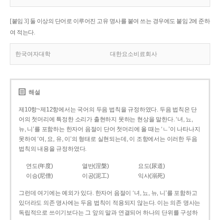
[붙임 3] 둘 이상의 단어로 이루어진 고유 명사를 붙여 쓰는 경우에도 붙임 2에 준하
여 적는다.
한국여자대학
대한요소비료회사
해설
제10항~제12항에서는 국어의 두음 법칙을 규정하였다. 두음 법칙은 단
어의 첫머리에 특정한 소리가 출현하지 못하는 현상을 말한다. ‘녀, 뇨,
뉴, 니’를 포함하는 한자어 음절이 단어 첫머리에 올 때는 ‘ㄴ’이 나타나지
못하여 ‘여, 요, 유, 이’의 형태로 실현되는데, 이 조항에서는 이러한 두음
법칙의 내용을 규정하였다.
연도(年度)
열반(涅槃)
요도(尿道)
이승(尼僧)
이공(泥工)
익사(溺死)
그런데 여기에는 예외가 있다. 한자어 음절이 ‘녀, 뇨, 뉴, 니’를 포함하고
있더라도 의존 명사에는 두음 법칙이 적용되지 않는다. 이는 의존 명사는
독립적으로 쓰이기보다는 그 앞의 말과 연결되어 하나의 단위를 구성하