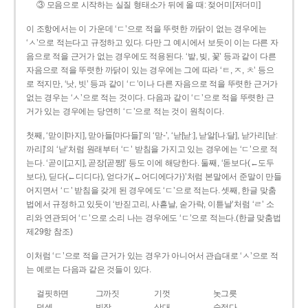
③ 모음으로 시작하는 실질 형태소가 뒤에 올 때: 젖어미[저더미]
이 조항에서는 이 가운데 ‘ㄷ’으로 적을 뚜렷한 까닭이 없는 경우에는
‘ㅅ’으로 적는다고 규정하고 있다. 다만 그 예시에서 보듯이 이는 다른 자
음으로 적을 근거가 없는 경우에도 적용된다. ‘밭, 빚, 꽃’ 등과 같이 다른
자음으로 적을 뚜렷한 까닭이 있는 경우에는 그에 따라 ‘ㅌ, ㅈ, ㅊ’ 등으
로 적지만, ‘낫, 빗’ 등과 같이 ‘ㄷ’이나 다른 자음으로 적을 뚜렷한 근거가
없는 경우는 ‘ㅅ’으로 적는 것이다. 다음과 같이 ‘ㄷ’으로 적을 뚜렷한 근
거가 있는 경우에는 당연히 ‘ㄷ’으로 적는 것이 원칙이다.
첫째, ‘맏이[마지], 맏아들[마다들]’의 ‘맏-’, ‘낟[낟ː], 낟알[나ː달], 낟가리[낟ː
까리]’의 ‘낟’처럼 원래부터 ‘ㄷ’ 받침을 가지고 있는 경우에는 ‘ㄷ’으로 적
는다. ‘곧이[고지], 곧장[곧짱]’ 등도 이에 해당한다. 둘째, ‘돋보다(←도두
보다), 딛다(←디디다), 얻다가(←어디에다가)’처럼 본말에서 준말이 만들
어지면서 ‘ㄷ’ 받침을 갖게 된 경우에도 ‘ㄷ’으로 적는다. 셋째, 한글 맞춤
법에서 규정하고 있듯이 ‘반짇고리, 사흗날, 숟가락, 이튿날’처럼 ‘ㄹ’ 소
리와 연관되어 ‘ㄷ’으로 소리 나는 경우에도 ‘ㄷ’으로 적는다.(한글 맞춤법
제29항 참조)
이처럼 ‘ㄷ’으로 적을 근거가 있는 경우가 아니어서 관습대로 ‘ㅅ’으로 적
는 예로는 다음과 같은 것들이 있다.
걸핏하면
그까짓
기껏
놋그릇
덧셈
빗장
삿대
숫접다