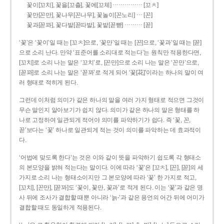
……………
꽃이[꼬치], 꽃을[꼬츨], 꽃에[꼬체]
[꼬ㅊ]
…
꽃만[꼰만], 꽃나무[꼰나무], 꽃놀이[꼰노리]
[꼰]
………
꽃과[꼳꽈], 꽃다발[꼳따발], 꽃밭[꼳빧]
[꼳]
‘꽃’은 ‘꽃이’일 때는 [꼬ㅊ]으로, ‘꽃만’일 때는 [꼰]으로, ‘꽃과’일 때는 [꼳]
으로 소리 난다. 만약 ‘표준어를 소리대로 적는다’는 원칙만 적용한다면,
[꼬치]로 소리 나는 말은 ‘꼬치’로, [꼰만]으로 소리 나는 말은 ‘꼰만’으로,
[꼳꽈]로 소리 나는 말은 ‘꼳꽈’로 적게 되어 ‘꽃[花]’이라는 하나의 말이 여
러 형태로 적히게 된다.
그런데 이처럼 의미가 같은 하나의 말을 여러 가지 형태로 적으면 그것이
무슨 말인지 알아보기가 쉽지 않다. 의미가 같은 하나의 말은 형태를 하
나로 고정하여 일관되게 적어야 의미를 파악하기가 쉽다. 즉 ‘꽃, 꼰,
꼳’보다는 ‘꽃’ 하나로 일관되게 적는 것이 의미를 파악하는 데 효과적이
다.
‘어법에 맞도록 한다’는 것은 이와 같이 뜻을 파악하기 쉽도록 각 형태소
의 본모양을 밝혀 적는다는 말이다. 이에 따라 ‘꽃’은 [꼬ㅊ], [꼰], [꼳]의 세
가지로 소리 나는 형태소이지만 그 본모양에 따라 ‘꽃’ 한 가지로 적고,
[꼬치], [꼰만], [꼳꽈]도 ‘꽃이, 꽃만, 꽃과’로 적게 된다. 이는 ‘꽃’과 같은 명
사 뒤에 조사가 결합할 때뿐 아니라 ‘늙-’과 같은 용언의 어간 뒤에 어미가
결합할 때도 동일하게 적용된다.