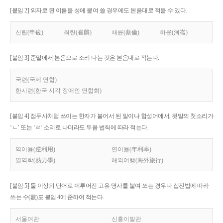
[붙임 2] 외자로 된 이름을 성에 붙여 쓸 경우에도 본음대로 적을 수 있다.
신립(申砬)
최린(崔麟)
채륜(蔡倫)
하륜(河崙)
[붙임 3] 준말에서 본음으로 소리 나는 것은 본음대로 적는다.
국련(국제 연합)
한시련(한국 시각 장애인 연합회)
[붙임 4] 접두사처럼 쓰이는 한자가 붙어서 된 말이나 합성어에서, 뒷말의 첫소리가
‘ㄴ’ 또는 ‘ㄹ’ 소리로 나더라도 두음 법칙에 따라 적는다.
역이용(逆利用)
연이율(年利率)
열역학(熱力學)
해외여행(海外旅行)
[붙임 5] 둘 이상의 단어로 이루어진 고유 명사를 붙여 쓰는 경우나 십진법에 따라
쓰는 수(數)도 붙임 4에 준하여 적는다.
서울여관
신흥이발관