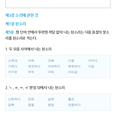
제3장 소리에 관한 것
제1절 된소리
제5항
한 단어 안에서 뚜렷한 까닭 없이 나는 된소리는 다음 음절의 첫소
리를 된소리로 적는다.
1. 두 모음 사이에서 나는 된소리
소쩍새
어깨
오빠
으뜸
아끼다
기쁘다
깨끗하다
어떠하다
해쓱하다
가끔
거꾸로
부썩
어찌
이따금
2. ‘ㄴ, ㄹ, ㅁ, ㅇ’ 받침 뒤에서 나는 된소리
산뜻하다
잔뜩
살짝
훨씬
담뿍
움찔
몽땅
엉뚱하다