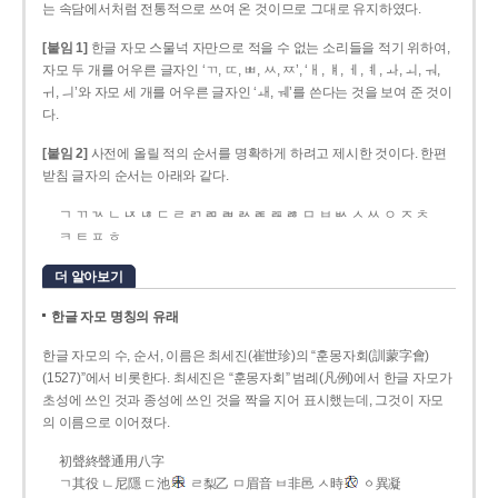
는 속담에서처럼 전통적으로 쓰여 온 것이므로 그대로 유지하였다.
[붙임 1]
한글 자모 스물넉 자만으로 적을 수 없는 소리들을 적기 위하여,
자모 두 개를 어우른 글자인 ‘ㄲ, ㄸ, ㅃ, ㅆ, ㅉ’, ‘ㅐ, ㅒ, ㅔ, ㅖ, ㅘ, ㅚ, ㅝ,
ㅟ, ㅢ’와 자모 세 개를 어우른 글자인 ‘ㅙ, ㅞ’를 쓴다는 것을 보여 준 것이
다.
[붙임 2]
사전에 올릴 적의 순서를 명확하게 하려고 제시한 것이다. 한편
받침 글자의 순서는 아래와 같다.
ㄱ ㄲ ㄳ ㄴ ㄵ ㄶ ㄷ ㄹ ㄺ ㄻ ㄼ ㄽ ㄾ ㄿ ㅀ ㅁ ㅂ ㅄ ㅅ ㅆ ㅇ ㅈ ㅊ
ㅋ ㅌ ㅍ ㅎ
더 알아보기
한글 자모 명칭의 유래
한글 자모의 수, 순서, 이름은 최세진(崔世珍)의 “훈몽자회(訓蒙字會)
(1527)”에서 비롯한다. 최세진은 “훈몽자회” 범례(凡例)에서 한글 자모가
초성에 쓰인 것과 종성에 쓰인 것을 짝을 지어 표시했는데, 그것이 자모
의 이름으로 이어졌다.
初聲終聲通用八字
ㄱ其役 ㄴ尼隱 ㄷ池
ㄹ梨乙 ㅁ眉音 ㅂ非邑 ㅅ時
ㆁ異凝