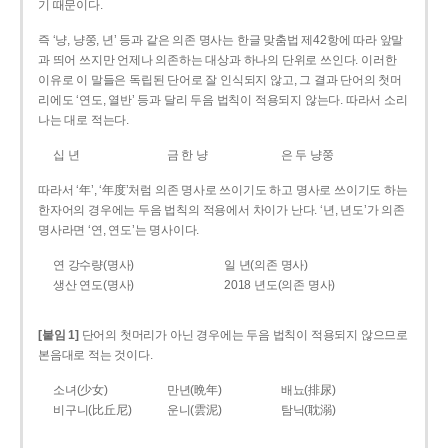
기 때문이다.
즉 ‘냥, 냥쭝, 년’ 등과 같은 의존 명사는 한글 맞춤법 제42항에 따라 앞말
과 띄어 쓰지만 언제나 의존하는 대상과 하나의 단위로 쓰인다. 이러한
이유로 이 말들은 독립된 단어로 잘 인식되지 않고, 그 결과 단어의 첫머
리에도 ‘연도, 열반’ 등과 달리 두음 법칙이 적용되지 않는다. 따라서 소리
나는 대로 적는다.
십 년
금 한 냥
은 두 냥쭝
따라서 ‘年’, ‘年度’처럼 의존 명사로 쓰이기도 하고 명사로 쓰이기도 하는
한자어의 경우에는 두음 법칙의 적용에서 차이가 난다. ‘년, 년도’가 의존
명사라면 ‘연, 연도’는 명사이다.
연 강수량(명사)
일 년(의존 명사)
생산 연도(명사)
2018 년도(의존 명사)
[붙임 1]
단어의 첫머리가 아닌 경우에는 두음 법칙이 적용되지 않으므로
본음대로 적는 것이다.
소녀(少女)
만년(晩年)
배뇨(排尿)
비구니(比丘尼)
운니(雲泥)
탐닉(耽溺)