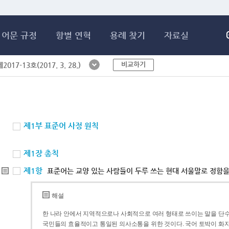
메인콘텐츠 바로가기
어문 규정
항별 연혁
용례 찾기
자료실
비교하기
017-13호(2017. 3. 28.)
제1부 표준어 사정 원칙
제1장 총칙
제1항
표준어는 교양 있는 사람들이 두루 쓰는 현대 서울말로 정함을
해설
한 나라 안에서 지역적으로나 사회적으로 여러 형태로 쓰이는 말을 단수
국민들의 효율적이고 통일된 의사소통을 위한 것이다. 국어 토박이 화자