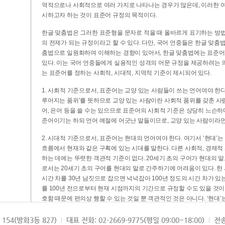
역적으로나 사회적으로 여러 가지로 나타나는 경우가 많은데, 이러한 여
시하고자 하는 것이 표준어 규정의 목적이다.
한글 맞춤법은 그러한 표준형을 문자로 적을 때 올바르게 표기하는 방법
의 전제가 되는 규정이라고 할 수 있다. 다만, 국어 언중들은 한글 맞춤
춤법으로 일원화하여 이해하는 경향이 있어서, 한글 맞춤법에는 표준어
있다. 이는 국어 언중들에게 실용적인 성격의 어문 규정을 제공하려는 
는 표준어를 정하는 사회적, 시대적, 지역적 기준이 제시되어 있다.
1. 사회적 기준으로서, 표준어는 교양 있는 사람들이 쓰는 언어여야 한다
루어지는 품위’를 뜻하므로 교양 있는 사람이란 사회적 품위를 갖춘 사람
어, 은어 등을 쓸 수는 있으므로 표준어의 사회적 기준은 상당히 느슨하다고
준어이기는 하되 언어 예절에 어긋난 말들이므로, 교양 있는 사람이라면
2. 시대적 기준으로서, 표준어는 현대의 언어여야 한다. 여기서 ‘현대
흐름에서 현재와 같은 구획에 있는 시대를 말한다. 다른 사회적, 경제적
하는 데에는 뚜렷한 객관적 기준이 없다. 20세기 초의 구어가 현대의 말
로서는 20세기 초의 구어를 현대의 말로 간주하기에 어려움이 있다. 한
시간 차를 30년 남짓으로 잡으면 넉넉잡아 100년 정도의 시간 차가 있
를 100년 전으로부터 현재 시점까지의 기간으로 규정할 수도 있을 것이다
호함 때문에 편의상 행할 수 있는 것일 뿐 객관적인 것은 아니다. ‘현대
3. 지역적 기준으로서, 표준어는 서울말이어야 한다. 이는 표준어의 공
154(방화3동 827)
대표 전화: 02-2669-9775(평일 09:00~18:00)
전송