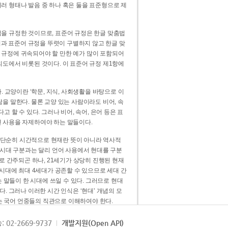
러 형태나 발음 중 하나 혹은 둘을 표준형으로 제
을 규정한 것이므로, 표준어 규정은 한글 맞춤법
법과 표준어 규정을 뚜렷이 구별하지 않고 한글 맞
 규정에 귀속되어야 할 만한 예가 많이 포함되어
의도에서 비롯된 것이다. 이 표준어 규정 제1항에
. 교양이란 ‘학문, 지식, 사회생활을 바탕으로 이
을 말한다. 물론 교양 있는 사람이라도 비어, 속
 할 수 있다. 그러나 비어, 속어, 은어 등은 표
 사용을 자제하여야 하는 말들이다.
’는 단순히 시간적으로 현재란 뜻이 아니라 역사적
 시대 구분과는 달리 언어 사용에서 현대를 구분
로 간주되곤 하나, 21세기가 상당히 진행된 현재
 시대에 최대 4세대가 공존할 수 있으므로 세대 간
는 말들이 한 시대에 쓰일 수 있다. 그러므로 현대
. 그러나 이러한 시간 인식은 ‘현대’ 개념의 모
’는 국어 언중들의 직관으로 이해하여야 한다.
용어적 성격을 가장 크게 드러내 주는 기준이다.
: 02-2669-9737
개발지원(Open API)