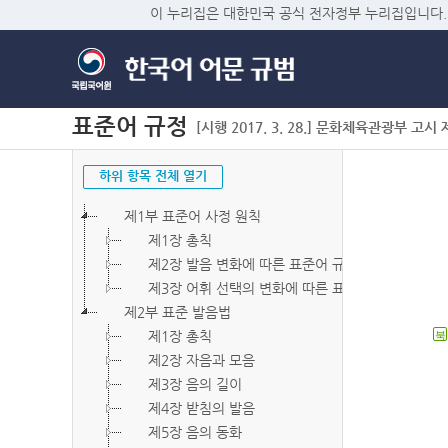
이 누리집은 대한민국 공식 전자정부 누리집입니다.
표준어 규정
[시행 2017. 3. 28.] 문화체육관광부 고시 제2
하위 항목 전체 열기
제1부 표준어 사정 원칙
제1장 총칙
제2장 발음 변화에 따른 표준어 규정
제3장 어휘 선택의 변화에 따른 표준어 규정
제2부 표준 발음법
제1장 총칙
북
제2장 자음과 모음
제3장 음의 길이
제4장 받침의 발음
제5장 음의 동화