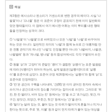
해설
제3항은 예사소리나 된소리가 거센소리로 변한 경우의 예이다. 사실 ‘나
팔꽃’이나 ‘끄나풀’ 등은 이 표준어 규정이 공표되기 전에 이미 일반화되
었던 형태들이다. 이 점에서 여기 예시한 어휘는 이미 뿌리를 내린 형태
들을 인정하는 성격이 크다.
① ‘나발꽃’이 ‘나팔꽃’으로 바뀌었으나 모든 ‘나발’을 ‘나팔’로 바꾸어야
하는 것은 아니다. 일반적인 의미의 ‘나팔’과 함께 놋쇠로 긴 대롱처럼 만
든 전통 관악기의 하나인 ‘나발’도 인정될 뿐만 아니라 ‘나팔바지, 나팔관,
나팔벌레’ 등과 ‘개나발, 병나발’ 등의 합성어에서도 각각 구별되어 쓰인
다.
② 동물 ‘삵’과 ‘고양이’의 준말인 ‘괭이’가 결합한 ‘삵괭이’는 표준 발음법
에 따라 [삭꽹이]가 되어야 하는데, 실제 발음은 [살쾡이]이므로 ‘살쾡
이’를 표준어로 삼았다. 표준어 규정 제26항에서는 ‘살쾡이’와 함께 ‘삵’도
표준어로 인정하였다.
③ ‘칸’은 공간의 구획을 나타내며, ‘간(間)’은 이미 굳어진 한자어 속에서
쓰이거나 공간으로서의 장소를 가리키는 접미사로 쓰인다. 그러므로 ‘위
칸, 한 칸 벌리다, 비어 있는 칸’ 등에서는 ‘칸’을 쓰고 ‘초가삼간, 뒷간, 마
구간, 방앗간, 외양간, 푸줏간, 헛간’ 등에서는 ‘간’을 쓴다.
④ ‘털다’는 달려 있는 것, 붙어 있는 것 따위가 떨어지게 흔들거나 치거나
한다는 뜻으로, 주로 ‘옷, 이불’ 등과 같이 먼지 따위가 붙어 있는 대상을