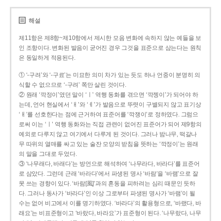
해설
제11항은 제8항~제10항에서 제시한 모음 변화에 속하지 않는 예들을 보
인 조항이다. 변화된 발음이 굳어진 경우 그것을 표준으로 삼는다는 원칙
은 동일하게 적용된다.
① ‘-구려’와 ‘-구료’는 미묘한 의미 차가 있는 듯도 하나 언중이 분명히 의
식할 수 없으므로 ‘-구려’ 쪽만 살린 것이다.
② 원래 ‘깍정이’였던 말이 ‘ㅣ’ 역행 동화를 겪으면 ‘깍젱이’가 되어야 하
는데, 언어 현실에서 ‘ㅐ’와 ‘ㅔ’가 발음으로 뚜렷이 구별되지 않고 표기상
‘ㅐ’를 선호한다는 점에 근거하여 표준어를 ‘깍쟁이’로 정하였다. 그럼으
로써 이는 ‘ㅣ’ 역행 동화와는 직접 관련이 없어진 표준어가 되어 제9항의
예외로 다루지 않고 여기에서 다루게 된 것이다. 그러나 밤나무, 떡갈나
무 따위의 열매를 싸고 있는 술잔 모양의 받침을 뜻하는 ‘깍정이’는 원래
의 말을 그대로 두었다.
③ ‘나무래다, 바래다’는 방언으로 해석하여 ‘나무라다, 바라다’를 표준어
로 삼았다. 그런데 근래 ‘바라다’에서 파생된 명사 ‘바람’을 ‘바램’으로 잘
못 쓰는 경향이 있다. ‘바람[風]’과의 혼동을 피하려는 심리 때문인 듯하
다. 그러나 동사가 ‘바라다’인 이상 그로부터 파생된 명사가 ‘바램’이 될
수는 없어 비고에서 이를 명기하였다. ‘바라다’의 활용형으로, ‘바랬다, 바
래요’는 비표준형이고 ‘바랐다, 바라요’가 표준형이 된다. ‘나무랐다, 나무