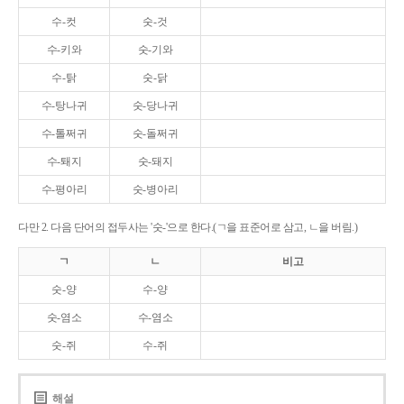
수-컷
숫-것
수-키와
숫-기와
수-탉
숫-닭
수-탕나귀
숫-당나귀
수-톨쩌귀
숫-돌쩌귀
수-퇘지
숫-돼지
수-평아리
숫-병아리
다만 2. 다음 단어의 접두사는 '숫-'으로 한다.(ㄱ을 표준어로 삼고, ㄴ을 버림.)
ㄱ
ㄴ
비고
숫-양
수-양
숫-염소
수-염소
숫-쥐
수-쥐
해설