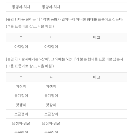
동댕이-치다
동당이-치다
[붙임 1] 다음 단어는 ‘ㅣ’ 역행 동화가 일어나지 아니한 형태를 표준어로 삼는다.
(ㄱ을 표준어로 삼고, ㄴ을 버림.)
ㄱ
ㄴ
비고
아지랑이
아지랭이
[붙임 2] 기술자에게는 ‘-장이’, 그 외에는 ‘-쟁이’가 붙는 형태를 표준어로 삼는다.
(ㄱ을 표준어로 삼고, ㄴ을 버림.)
ㄱ
ㄴ
비고
미장이
미쟁이
유기장이
유기쟁이
멋쟁이
멋장이
소금쟁이
소금장이
담쟁이-덩굴
담장이-덩굴
골목쟁이
골목장이