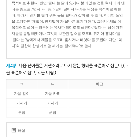
목적어로 취한다. 반면 ‘떨다’는 달려 있거나 붙어 있는 것을 쳐서 떼어 낸
다는 뜻으로, ‘먼지, 재’ 등과 같이 떨어져 나가는 대상을 목적어로 취한
다. 따라서 ‘먼지를 떨기 위해 옷을 털다’와 같이 쓸 수 있다. 이러한 쓰임
을 고려하면 ‘재떨이, 먼지떨이’가 올바른 표기가 된다. 그러나 ‘재물’이
목적어로 쓰이는 경우에는 유사한 의미로도 쓰인다. ‘털다’는 ‘남이 가진
재물을 몽땅 빼앗거나 그것이 보관된 장소를 모조리 뒤지어 훔치다’를,
‘떨다’는 ‘남에게서 재물을 모조리 훔치거나 빼앗다’를 뜻한다. 다만, ‘먹
다’와 결합해 합성어로 쓸 때에는 ‘털어먹다’로 쓴다.
제4항
다음 단어들은 거센소리로 나지 않는 형태를 표준어로 삼는다.(ㄱ
을 표준어로 삼고, ㄴ을 버림.)
ㄱ
ㄴ
비고
가을-갈이
가을-카리
거시기
거시키
분침
푼침
해설