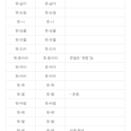
윗-넓이
웃-넓이
윗-눈썹
웃-눈썹
윗-니
웃-니
윗-당줄
웃-당줄
윗-덧줄
웃-덧줄
윗-도리
웃-도리
윗-동아리
웃-동아리
준말은 ‘윗동’임.
윗-막이
웃-막이
윗-머리
웃-머리
윗-목
웃-목
윗-몸
웃-몸
~ 운동.
윗-바람
웃-바람
윗-배
웃-배
윗-벌
웃-벌
윗-변
웃-변
수학 용어.