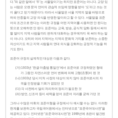
다.”와 같은 말에서 ‘두’는 서울말이기는 하지만 표준어는 아니다. 교양 있
는 사람은 오랜 문자 언어의 관습적 쓰임에 영향을 받아 ‘도’라고 쓰는 것
이 옳다고 믿기 때문이다. 따라서 서울말은 서울 지역의 말을 바탕으로
하되 언중들의 교양 의식을 반영한 말이라고 할 수 있다. 서울말을 표준
어의 조건으로 한다는 이러한 규정을 어떤 지역어를 사용하면 안 된다는
뜻으로 오해하면 안 된다. 표준어는 교육, 방송, 공식적 담화 등에서 써야
할 말이지 지역 사람들끼리 편하게 대화하는 경우에까지 꼭 써야 하는 말
이 아니다. 오히려 여러 지역어는 지역의 문화적 가치를 보존하는 소중한
자산이기도 하고 지역 사람들의 연대 의식을 강화하는 긍정적 기능을 하
기도 한다.
표준어 규정의 실제적인 대상은 다음과 같다.
(가) 1933년 ‘한글 마춤법 통일안’에서 표준어로 규정하였던 형태
가 그동안 자연스러운 언어 변화에 의해 고형(古形)이 된 것
(나) 1933년 당시 미처 사정의 대상이 되지 않아 표준어로서의 자
격을 인정받을 기회가 없었던 것
(다) 각 사전에서 달리 처리하여 정리가 필요한 것
(라) 방언, 신조어 등이 세력을 얻어 표준어 자리를 굳혀 가던 것
그러나 수많은 어휘의 표준어형을 규정에서 다 예시할 수는 없다. 이러한
한계를 보완하고자 국립국어원에서는 인터넷으로 “표준국어대사전”을
제공하고 있다. 인터넷판 “표준국어대사전”은 1999년에 초판이 발간된