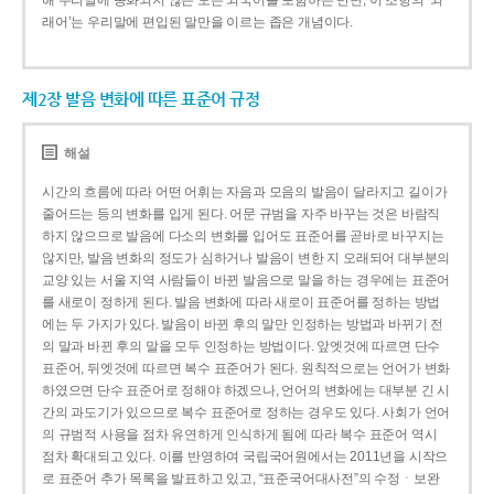
해 우리말에 동화되지 않은 모든 외국어를 포함하는 반면, 이 조항의 ‘외
래어’는 우리말에 편입된 말만을 이르는 좁은 개념이다.
제2장 발음 변화에 따른 표준어 규정
해설
시간의 흐름에 따라 어떤 어휘는 자음과 모음의 발음이 달라지고 길이가
줄어드는 등의 변화를 입게 된다. 어문 규범을 자주 바꾸는 것은 바람직
하지 않으므로 발음에 다소의 변화를 입어도 표준어를 곧바로 바꾸지는
않지만, 발음 변화의 정도가 심하거나 발음이 변한 지 오래되어 대부분의
교양 있는 서울 지역 사람들이 바뀐 발음으로 말을 하는 경우에는 표준어
를 새로이 정하게 된다. 발음 변화에 따라 새로이 표준어를 정하는 방법
에는 두 가지가 있다. 발음이 바뀐 후의 말만 인정하는 방법과 바뀌기 전
의 말과 바뀐 후의 말을 모두 인정하는 방법이다. 앞엣것에 따르면 단수
표준어, 뒤엣것에 따르면 복수 표준어가 된다. 원칙적으로는 언어가 변화
하였으면 단수 표준어로 정해야 하겠으나, 언어의 변화에는 대부분 긴 시
간의 과도기가 있으므로 복수 표준어로 정하는 경우도 있다. 사회가 언어
의 규범적 사용을 점차 유연하게 인식하게 됨에 따라 복수 표준어 역시
점차 확대되고 있다. 이를 반영하여 국립국어원에서는 2011년을 시작으
로 표준어 추가 목록을 발표하고 있고, “표준국어대사전”의 수정ㆍ보완