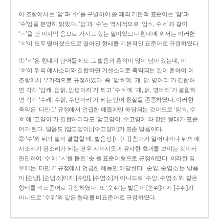
이 조항에서는 ‘암’과 ‘수’를 구별하여 쓸 때의 기본적 표준어는 ‘암’과
‘수’임을 분명히 밝혔다. ‘암’과 ‘수’는 역사적으로 ‘암ㅎ, 수ㅎ’과 같이
‘ㅎ’을 맨 마지막 음으로 가지고 있는 말이었으나 현대에 와서는 이러한
‘ㅎ’이 모두 떨어졌으므로 떨어진 형태를 기본적인 표준어로 규정하였다.
① ‘ㅎ’은 현대의 단어들에도 그 발음의 흔적이 많이 남아 있는데, 이
‘ㅎ’이 뒤의 예사소리와 결합하면 거센소리로 축약되는 일이 흔하여 이
조항에서 부가적으로 규정하였다. 즉 ‘암ㅎ’에 ‘개, 닭, 병아리’가 결합하
면 각각 ‘암캐, 암탉, 암평아리’가 되고 ‘수ㅎ’에 ‘개, 닭, 병아리’가 결합하
면 각각 ‘수캐, 수탉, 수평아리’가 되는 언어 현실을 존중하였다. 이러한
축약은 ‘다만 1’ 규정에서 언급한 예들에만 해당되는 것이므로 ‘암ㅎ, 수
ㅎ’에 ‘고양이’가 결합하더라도 ‘암고양이, 수고양이’와 같은 형태가 표준
어가 된다. 발음도 [암고양이], [수고양이]가 표준 발음이다.
② ‘수’와 뒤의 말이 결합할 때, 발음상 [ㄴ(ㄴ)] 첨가가 일어나거나 뒤의 예
사소리가 된소리가 되는 경우 사이시옷과 유사한 효과를 보이는 것이라
판단하여 ‘수’에 ‘ㅅ’을 붙인 ‘숫’을 표준어형으로 규정하였다. 이러한 경
우에는 ‘다만 2’ 규정에서 언급한 예들만 해당한다. ‘숫양, 숫염소’는 발음
이 [순냥], [순념소]이지 [수양], [수염소]가 아니므로 ‘수양, 수염소’와 같은
형태를 비표준어로 규정하였다. 또 ‘숫쥐’는 발음이 [숟쮜]이지 [수쥐]가
아니므로 ‘수쥐’와 같은 형태를 비표준어로 규정하였다.