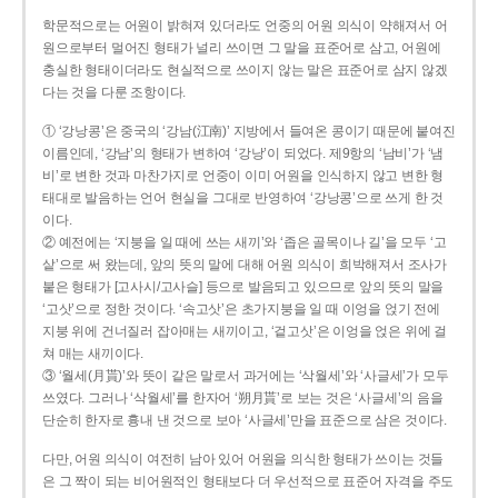
학문적으로는 어원이 밝혀져 있더라도 언중의 어원 의식이 약해져서 어
원으로부터 멀어진 형태가 널리 쓰이면 그 말을 표준어로 삼고, 어원에
충실한 형태이더라도 현실적으로 쓰이지 않는 말은 표준어로 삼지 않겠
다는 것을 다룬 조항이다.
① ‘강낭콩’은 중국의 ‘강남(江南)’ 지방에서 들여온 콩이기 때문에 붙여진
이름인데, ‘강남’의 형태가 변하여 ‘강낭’이 되었다. 제9항의 ‘남비’가 ‘냄
비’로 변한 것과 마찬가지로 언중이 이미 어원을 인식하지 않고 변한 형
태대로 발음하는 언어 현실을 그대로 반영하여 ‘강낭콩’으로 쓰게 한 것
이다.
② 예전에는 ‘지붕을 일 때에 쓰는 새끼’와 ‘좁은 골목이나 길’을 모두 ‘고
샅’으로 써 왔는데, 앞의 뜻의 말에 대해 어원 의식이 희박해져서 조사가
붙은 형태가 [고사시/고사슬] 등으로 발음되고 있으므로 앞의 뜻의 말을
‘고삿’으로 정한 것이다. ‘속고삿’은 초가지붕을 일 때 이엉을 얹기 전에
지붕 위에 건너질러 잡아매는 새끼이고, ‘겉고삿’은 이엉을 얹은 위에 걸
쳐 매는 새끼이다.
③ ‘월세(月貰)’와 뜻이 같은 말로서 과거에는 ‘삭월세’와 ‘사글세’가 모두
쓰였다. 그러나 ‘삭월세’를 한자어 ‘朔月貰’로 보는 것은 ‘사글세’의 음을
단순히 한자로 흉내 낸 것으로 보아 ‘사글세’만을 표준으로 삼은 것이다.
다만, 어원 의식이 여전히 남아 있어 어원을 의식한 형태가 쓰이는 것들
은 그 짝이 되는 비어원적인 형태보다 더 우선적으로 표준어 자격을 주도