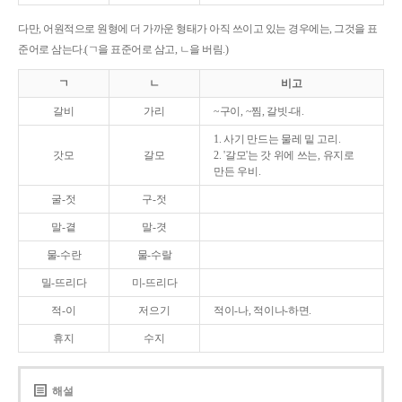
다만, 어원적으로 원형에 더 가까운 형태가 아직 쓰이고 있는 경우에는, 그것을 표
준어로 삼는다.(ㄱ을 표준어로 삼고, ㄴ을 버림.)
ㄱ
ㄴ
비고
갈비
가리
~구이, ~찜, 갈빗-대.
1. 사기 만드는 물레 밑 고리.
갓모
갈모
2. '갈모'는 갓 위에 쓰는, 유지로
만든 우비.
굴-젓
구-젓
말-곁
말-겻
물-수란
물-수랄
밀-뜨리다
미-뜨리다
적-이
저으기
적이-나, 적이나-하면.
휴지
수지
해설