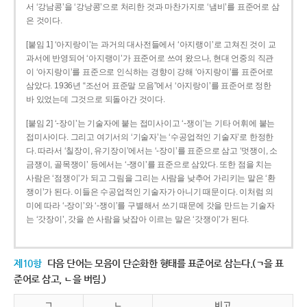
서 ‘강남콩’을 ‘강낭콩’으로 처리한 것과 마찬가지로 ‘냄비’를 표준어로 삼
은 것이다.
[붙임 1] ‘아지랑이’는 과거의 대사전들에서 ‘아지랭이’로 고쳐진 것이 교
과서에 반영되어 ‘아지랭이’가 표준어로 쓰여 왔으나, 현대 언중의 직관
이 ‘아지랑이’를 표준으로 인식하는 경향이 강해 ‘아지랑이’를 표준어로
삼았다. 1936년 “조선어 표준말 모음”에서 ‘아지랑이’를 표준어로 정한
바 있었는데 그것으로 되돌아간 것이다.
[붙임 2] ‘-장이’는 기술자에 붙는 접미사이고 ‘-쟁이’는 기타 어휘에 붙는
접미사이다. 그리고 여기서의 ‘기술자’는 ‘수공업적인 기술자’로 한정한
다. 따라서 ‘칠장이, 유기장이’에서는 ‘-장이’를 표준으로 삼고 ‘멋쟁이, 소
금쟁이, 골목쟁이’ 등에서는 ‘-쟁이’를 표준으로 삼았다. 또한 점을 치는
사람은 ‘점쟁이’가 되고 그림을 그리는 사람을 낮추어 가리키는 말은 ‘환
쟁이’가 된다. 이들은 수공업적인 기술자가 아니기 때문이다. 이처럼 의
미에 따라 ‘-장이’와 ‘-쟁이’를 구별해서 쓰기 때문에 갓을 만드는 기술자
는 ‘갓장이’, 갓을 쓴 사람을 낮잡아 이르는 말은 ‘갓쟁이’가 된다.
제10항
다음 단어는 모음이 단순화한 형태를 표준어로 삼는다.(ㄱ을 표
준어로 삼고, ㄴ을 버림.)
ㄱ
ㄴ
비고