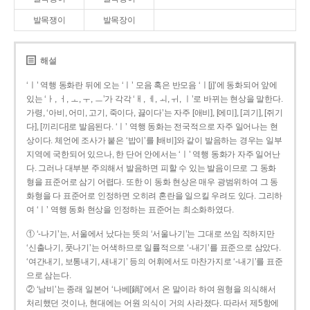
발목쟁이
발목장이
해설
‘ㅣ’ 역행 동화란 뒤에 오는 ‘ㅣ’ 모음 혹은 반모음 ‘ㅣ[j]’에 동화되어 앞에
있는 ‘ㅏ, ㅓ, ㅗ, ㅜ, ㅡ’가 각각 ‘ㅐ, ㅔ, ㅚ, ㅟ, ㅣ’로 바뀌는 현상을 말한다.
가령, ‘아비, 어미, 고기, 죽이다, 끓이다’는 자주 [애비], [에미], [괴기], [쥐기
다], [끼리다]로 발음된다. ‘ㅣ’ 역행 동화는 전국적으로 자주 일어나는 현
상이다. 체언에 조사가 붙은 ‘밥이’를 [배비]와 같이 발음하는 경우는 일부
지역에 국한되어 있으나, 한 단어 안에서는 ‘ㅣ’ 역행 동화가 자주 일어난
다. 그러나 대부분 주의해서 발음하면 피할 수 있는 발음이므로 그 동화
형을 표준어로 삼기 어렵다. 또한 이 동화 현상은 매우 광범위하여 그 동
화형을 다 표준어로 인정하면 오히려 혼란을 일으킬 우려도 있다. 그리하
여 ‘ㅣ’ 역행 동화 현상을 인정하는 표준어는 최소화하였다.
① ‘-나기’는, 서울에서 났다는 뜻의 ‘서울나기’는 그대로 쓰임 직하지만
‘신출나기, 풋나기’는 어색하므로 일률적으로 ‘-내기’를 표준으로 삼았다.
‘여간내기, 보통내기, 새내기’ 등의 어휘에서도 마찬가지로 ‘-내기’를 표준
으로 삼는다.
② ‘남비’는 종래 일본어 ‘나베[鍋]’에서 온 말이라 하여 원형을 의식해서
처리했던 것이나, 현대에는 어원 의식이 거의 사라졌다. 따라서 제5항에