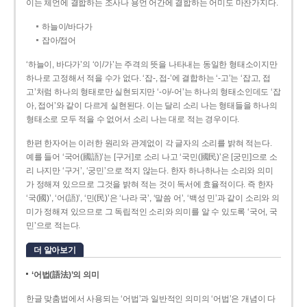
이는 체언에 결합하는 조사나 용언 어간에 결합하는 어미도 마찬가지다.
하늘이/바다가
잡아/접어
‘하늘이, 바다가’의 ‘이/가’는 주격의 뜻을 나타내는 동일한 형태소이지만
하나로 고정해서 적을 수가 없다. ‘잡-, 접-’에 결합하는 ‘-고’는 ‘잡고, 접
고’처럼 하나의 형태로만 실현되지만 ‘-아/-어’는 하나의 형태소인데도 ‘잡
아, 접어’와 같이 다르게 실현된다. 이는 달리 소리 나는 형태들을 하나의
형태소로 모두 적을 수 없어서 소리 나는 대로 적는 경우이다.
한편 한자어는 이러한 원리와 관계없이 각 글자의 소리를 밝혀 적는다.
예를 들어 ‘국어(國語)’는 [구거]로 소리 나고 ‘국민(國民)’은 [궁민]으로 소
리 나지만 ‘구거’, ‘궁민’으로 적지 않는다. 한자 하나하나는 소리와 의미
가 정해져 있으므로 그것을 밝혀 적는 것이 독서에 효율적이다. 즉 한자
‘국(國)’, ‘어(語)’, ‘민(民)’은 ‘나라 국’, ‘말씀 어’, ‘백성 민’과 같이 소리와 의
미가 정해져 있으므로 그 독립적인 소리와 의미를 알 수 있도록 ‘국어, 국
민’으로 적는다.
더 알아보기
‘어법(語法)’의 의미
한글 맞춤법에서 사용되는 ‘어법’과 일반적인 의미의 ‘어법’은 개념이 다