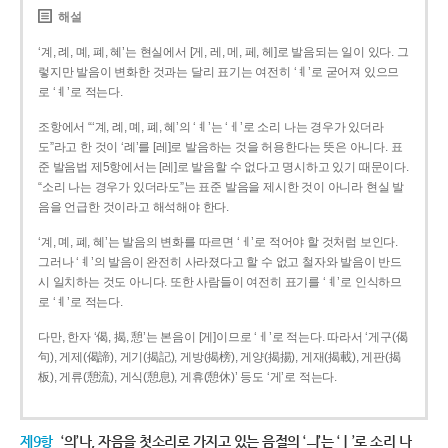
해설
‘계, 례, 몌, 폐, 혜’는 현실에서 [게, 레, 메, 페, 헤]로 발음되는 일이 있다. 그
렇지만 발음이 변화한 것과는 달리 표기는 여전히 ‘ㅖ’로 굳어져 있으므
로 ‘ㅖ’로 적는다.
조항에서 “‘계, 례, 몌, 폐, 혜’의 ‘ㅖ’는 ‘ㅔ’로 소리 나는 경우가 있더라
도”라고 한 것이 ‘례’를 [레]로 발음하는 것을 허용한다는 뜻은 아니다. 표
준 발음법 제5항에서는 [레]로 발음할 수 없다고 명시하고 있기 때문이다.
“소리 나는 경우가 있더라도”는 표준 발음을 제시한 것이 아니라 현실 발
음을 언급한 것이라고 해석해야 한다.
‘계, 몌, 폐, 혜’는 발음의 변화를 따르면 ‘ㅔ’로 적어야 할 것처럼 보인다.
그러나 ‘ㅖ’의 발음이 완전히 사라졌다고 할 수 없고 철자와 발음이 반드
시 일치하는 것도 아니다. 또한 사람들이 여전히 표기를 ‘ㅖ’로 인식하므
로 ‘ㅖ’로 적는다.
다만, 한자 ‘偈, 揭, 憩’는 본음이 [게]이므로 ‘ㅔ’로 적는다. 따라서 ‘게구(偈
句), 게제(偈諦), 게기(揭記), 게방(揭榜), 게양(揭揚), 게재(揭載), 게판(揭
板), 게류(憩流), 게식(憩息), 게휴(憩休)’ 등도 ‘게’로 적는다.
제9항
‘의’나, 자음을 첫소리로 가지고 있는 음절의 ‘ㅢ’는 ‘ㅣ’로 소리 나