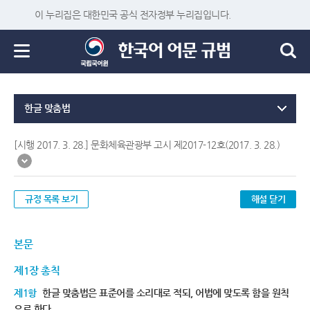
이 누리집은 대한민국 공식 전자정부 누리집입니다.
한글 맞춤법
[시행 2017. 3. 28.] 문화체육관광부 고시 제2017-12호(2017. 3. 28.)
규정 목록 보기
해설 닫기
본문
제1장 총칙
제1항
한글 맞춤법은 표준어를 소리대로 적되, 어법에 맞도록 함을 원칙
으로 한다.