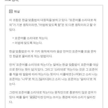
해설
이 조항은 한글 맞춤법의 대원칙을 밝히고 있다. “표준어를 소리대로 적
되”가 기본 원칙이라면, “어법에 맞도록 함”은 또 다른 원칙이라고 할 수
있다.
표준어를 소리대로 적는다.
어법에 맞도록 적는다.
한글 맞춤법은 이 두 가지 원칙에 따라 음성 언어인 표준어를 표음 문자
인 한글로 올바르게 적는 방법이다.
먼저 ‘표준어를 소리대로 적는다’는 말에는 한글 맞춤법이 표준어를 대상
으로 한다는 뜻이 담겨 있다. 그리고 ‘소리대로’ 적는다는 것은 그 표준어
를 적을 때 발음에 따라 적는다는 뜻이다. 이를테면 [나무]라고 소리 나는
표준어는 ‘나무’로 적고, [달리다]라고 소리 나는 표준어는 ‘달리다’로 적
는다.
그런데 표준어를 소리대로 적는다는 원칙만으로 충분하지 않은 경우가
있다. 예를 들어 ‘꽃[花]’이란 단어는 쓰이는 환경에 따라 소리가 달라진
다.