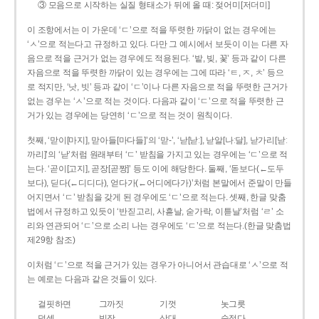
③ 모음으로 시작하는 실질 형태소가 뒤에 올 때: 젖어미[저더미]
이 조항에서는 이 가운데 ‘ㄷ’으로 적을 뚜렷한 까닭이 없는 경우에는
‘ㅅ’으로 적는다고 규정하고 있다. 다만 그 예시에서 보듯이 이는 다른 자
음으로 적을 근거가 없는 경우에도 적용된다. ‘밭, 빚, 꽃’ 등과 같이 다른
자음으로 적을 뚜렷한 까닭이 있는 경우에는 그에 따라 ‘ㅌ, ㅈ, ㅊ’ 등으
로 적지만, ‘낫, 빗’ 등과 같이 ‘ㄷ’이나 다른 자음으로 적을 뚜렷한 근거가
없는 경우는 ‘ㅅ’으로 적는 것이다. 다음과 같이 ‘ㄷ’으로 적을 뚜렷한 근
거가 있는 경우에는 당연히 ‘ㄷ’으로 적는 것이 원칙이다.
첫째, ‘맏이[마지], 맏아들[마다들]’의 ‘맏-’, ‘낟[낟ː], 낟알[나ː달], 낟가리[낟ː
까리]’의 ‘낟’처럼 원래부터 ‘ㄷ’ 받침을 가지고 있는 경우에는 ‘ㄷ’으로 적
는다. ‘곧이[고지], 곧장[곧짱]’ 등도 이에 해당한다. 둘째, ‘돋보다(←도두
보다), 딛다(←디디다), 얻다가(←어디에다가)’처럼 본말에서 준말이 만들
어지면서 ‘ㄷ’ 받침을 갖게 된 경우에도 ‘ㄷ’으로 적는다. 셋째, 한글 맞춤
법에서 규정하고 있듯이 ‘반짇고리, 사흗날, 숟가락, 이튿날’처럼 ‘ㄹ’ 소
리와 연관되어 ‘ㄷ’으로 소리 나는 경우에도 ‘ㄷ’으로 적는다.(한글 맞춤법
제29항 참조)
이처럼 ‘ㄷ’으로 적을 근거가 있는 경우가 아니어서 관습대로 ‘ㅅ’으로 적
는 예로는 다음과 같은 것들이 있다.
걸핏하면
그까짓
기껏
놋그릇
덧셈
빗장
삿대
숫접다