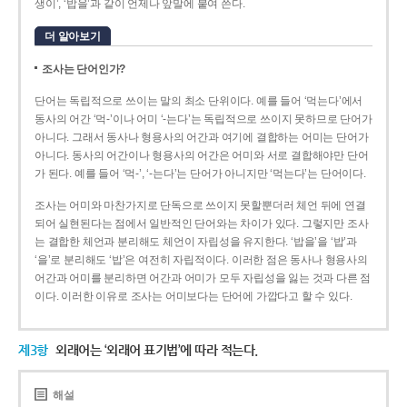
생이’, ‘밥을’과 같이 언제나 앞말에 붙여 쓴다.
더 알아보기
조사는 단어인가?
단어는 독립적으로 쓰이는 말의 최소 단위이다. 예를 들어 ‘먹는다’에서
동사의 어간 ‘먹-­’이나 어미 ‘­-는다’는 독립적으로 쓰이지 못하므로 단어가
아니다. 그래서 동사나 형용사의 어간과 여기에 결합하는 어미는 단어가
아니다. 동사의 어간이나 형용사의 어간은 어미와 서로 결합해야만 단어
가 된다. 예를 들어 ‘먹-’, ‘-는다’는 단어가 아니지만 ‘먹는다’는 단어이다.
조사는 어미와 마찬가지로 단독으로 쓰이지 못할뿐더러 체언 뒤에 연결
되어 실현된다는 점에서 일반적인 단어와는 차이가 있다. 그렇지만 조사
는 결합한 체언과 분리해도 체언이 자립성을 유지한다. ‘밥을’을 ‘밥’과
‘을’로 분리해도 ‘밥’은 여전히 자립적이다. 이러한 점은 동사나 형용사의
어간과 어미를 분리하면 어간과 어미가 모두 자립성을 잃는 것과 다른 점
이다. 이러한 이유로 조사는 어미보다는 단어에 가깝다고 할 수 있다.
제3항
외래어는 ‘외래어 표기법’에 따라 적는다.
해설