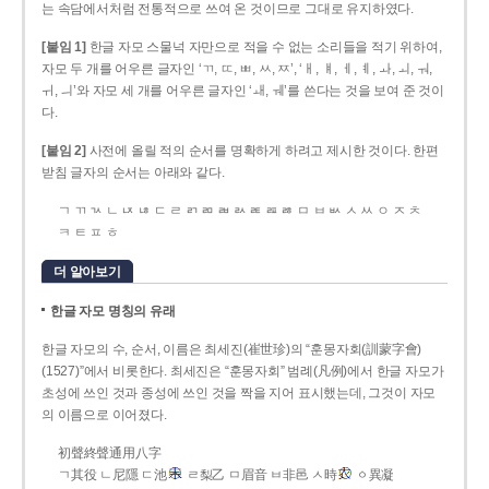
는 속담에서처럼 전통적으로 쓰여 온 것이므로 그대로 유지하였다.
[붙임 1]
한글 자모 스물넉 자만으로 적을 수 없는 소리들을 적기 위하여,
자모 두 개를 어우른 글자인 ‘ㄲ, ㄸ, ㅃ, ㅆ, ㅉ’, ‘ㅐ, ㅒ, ㅔ, ㅖ, ㅘ, ㅚ, ㅝ,
ㅟ, ㅢ’와 자모 세 개를 어우른 글자인 ‘ㅙ, ㅞ’를 쓴다는 것을 보여 준 것이
다.
[붙임 2]
사전에 올릴 적의 순서를 명확하게 하려고 제시한 것이다. 한편
받침 글자의 순서는 아래와 같다.
ㄱ ㄲ ㄳ ㄴ ㄵ ㄶ ㄷ ㄹ ㄺ ㄻ ㄼ ㄽ ㄾ ㄿ ㅀ ㅁ ㅂ ㅄ ㅅ ㅆ ㅇ ㅈ ㅊ
ㅋ ㅌ ㅍ ㅎ
더 알아보기
한글 자모 명칭의 유래
한글 자모의 수, 순서, 이름은 최세진(崔世珍)의 “훈몽자회(訓蒙字會)
(1527)”에서 비롯한다. 최세진은 “훈몽자회” 범례(凡例)에서 한글 자모가
초성에 쓰인 것과 종성에 쓰인 것을 짝을 지어 표시했는데, 그것이 자모
의 이름으로 이어졌다.
初聲終聲通用八字
ㄱ其役 ㄴ尼隱 ㄷ池
ㄹ梨乙 ㅁ眉音 ㅂ非邑 ㅅ時
ㆁ異凝