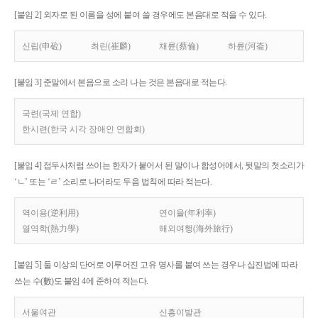
[붙임 2] 외자로 된 이름을 성에 붙여 쓸 경우에도 본음대로 적을 수 있다.
신립(申砬)
최린(崔麟)
채륜(蔡倫)
하륜(河崙)
[붙임 3] 준말에서 본음으로 소리 나는 것은 본음대로 적는다.
국련(국제 연합)
한시련(한국 시각 장애인 연합회)
[붙임 4] 접두사처럼 쓰이는 한자가 붙어서 된 말이나 합성어에서, 뒷말의 첫소리가
‘ㄴ’ 또는 ‘ㄹ’ 소리로 나더라도 두음 법칙에 따라 적는다.
역이용(逆利用)
연이율(年利率)
열역학(熱力學)
해외여행(海外旅行)
[붙임 5] 둘 이상의 단어로 이루어진 고유 명사를 붙여 쓰는 경우나 십진법에 따라
쓰는 수(數)도 붙임 4에 준하여 적는다.
서울여관
신흥이발관