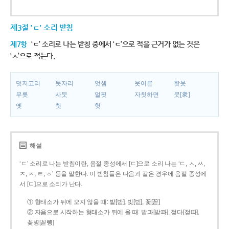
제3절 'ㄷ' 소리 받침
제7항
‘ㄷ’ 소리로 나는 받침 중에서 ‘ㄷ’으로 적을 근거가 없는 것은
‘ㅅ’으로 적는다.
덧저고리
돗자리
엇셈
웃어른
핫옷
무릇
사뭇
얼핏
자칫하면
뭇[衆]
옛
첫
헛
해설
‘ㄷ’ 소리로 나는 받침이란, 음절 종성에서 [ㄷ]으로 소리 나는 ‘ㄷ, ㅅ, ㅆ,
ㅈ, ㅊ, ㅌ, ㅎ’ 등을 말한다. 이 받침들은 다음과 같은 경우에 음절 종성에
서 [ㄷ]으로 소리가 난다.
① 형태소가 뒤에 오지 않을 때: 밭[받], 빚[빋], 꽃[꼳]
② 자음으로 시작하는 형태소가 뒤에 올 때: 밭과[받꽈], 젖다[젇따],
꽃병[꼳뼝]