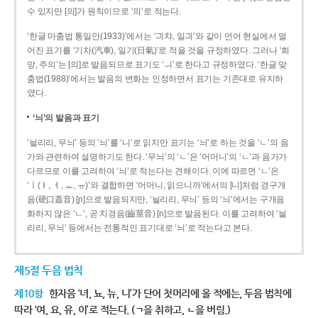
수 있지만 [의]가 원칙이므로 ‘의’로 적는다.
‘한글 마춤법 통일안(1933)’에서는 ‘긔챠, 일긔’와 같이 언어 현실에서 멀
어진 표기를 ‘기차(汽車), 일기(日氣)’로 적을 것을 규정하였다. 그러나 ‘희
망, 주의’는 [의]로 발음되므로 표기도 ‘ㅢ’로 한다고 규정하였다. ‘한글 맞
춤법(1988)’에서는 발음의 변화는 인정하면서 표기는 기존대로 유지하
였다.
‘늬’의 발음과 표기
‘늴리리, 무늬’ 등의 ‘늬’를 ‘니’로 읽지만 표기는 ‘늬’로 하는 것을 ‘ㄴ’의 음
가와 관련하여 설명하기도 한다. ‘무늬’의 ‘ㄴ’은 ‘어머니’의 ‘ㄴ’과 음가가
다르므로 이를 고려하여 ‘늬’로 적는다는 견해이다. 이에 따르면 ‘ㄴ’은
‘ㅣ(ㅑ, ㅕ, ㅛ, ㅠ)’와 결합하면 ‘어머니, 읽으니까’에서의 [니]처럼 경구개
음(硬口蓋音) [ɲ]으로 발음되지만, ‘늴리리, 무늬’ 등의 ‘늬’에서는 구개음
화하지 않은 ‘ㄴ’, 곧 치경음(齒莖音) [n]으로 발음된다. 이를 고려하여 ‘늴
리리, 무늬’ 등에서는 전통적인 표기대로 ‘늬’로 적는다고 본다.
제5절 두음 법칙
제10항
한자음 ‘녀, 뇨, 뉴, 니’가 단어 첫머리에 올 적에는, 두음 법칙에
따라 ‘여, 요, 유, 이’로 적는다. (ㄱ을 취하고, ㄴ을 버림.)