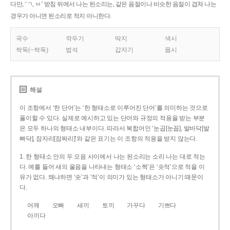
다만, ‘ㄱ, ㅂ’ 받침 뒤에서 나는 된소리는, 같은 음절이나 비슷한 음절이 겹쳐 나는
경우가 아니면 된소리로 적지 아니한다.
국수
깍두기
딱지
색시
싹둑(~싹둑)
법석
갑자기
몹시
해설
이 조항에서 ‘한 단어’는 ‘한 형태소로 이루어진 단어’를 의미하는 것으로
풀이할 수 있다. 실제로 예시하고 있는 단어와 규정의 적용을 받는 부분
은 모두 하나의 형태소 내부이다. 따라서 복합어인 ‘눈곱[눈꼽], 발바닥[발
빠닥], 잠자리[잠짜리]’와 같은 표기는 이 조항의 적용을 받지 않는다.
1. 한 형태소 안의 두 모음 사이에서 나는 된소리는 소리 나는 대로 적는
다. 예를 들어 새의 울음을 나타내는 형태소 ‘소쩍’은 ‘솟적’으로 적을 이
유가 없다. 왜냐하면 ‘솟’과 ‘적’이 의미가 있는 형태소가 아니기 때문이
다.
어깨
오빠
새끼
토끼
가꾸다
기쁘다
아끼다