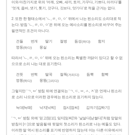
이와 마찬가지로 위의 ‘어깨, 오빠, 새끼, 토끼, 가꾸다, 기쁘다, 아끼다’를
‘엇개, 옵바, 샛기, 톳기, 갓구다, 깃브다, 앗기다’로 적을 근거는 없다.
2. 또한 한 형태소에서 ‘ㄴ, ㄹ, ㅁ, ㅇ’ 뒤에서 나는 된소리도 소리대로 적
는다. 받침 ‘ㄴ, ㄹ, ㅁ, ㅇ’은 뒤에 오는 예사소리를 된소리로 바꾸어 주는
필연적인 조건이 아니다.
건들
번개
딸기
절벙
듬성
함지
(하다)
껑둥
뭉실
(하다)
따라서 ‘ㄴ, ㄹ, ㅁ, ㅇ’ 뒤에 오는 된소리는 특별한 까닭이 있다고 할 수 없
으므로 소리 나는 대로 표기한다.
건뜻
번쩍
딸꾹
절뚝
듬뿍
함빡
(거리다)
껑뚱
뭉뚱
(하다)
(그리다)
그렇지만 ‘ㄱ, ㅂ’ 받침 뒤에 연결되는 ‘ㄱ, ㄷ, ㅂ, ㅅ, ㅈ’은 언제나 된소리
로 소리 나므로 이러한 경우에는 된소리로 표기하지 않는다.
늑대[늑때]
낙지[낙찌]
접시[접씨]
갑자기[갑짜기]
‘ㄱ, ㅂ’ 받침 외에 ‘믿고[믿꼬], 잊지[읻찌]’와 ‘낯설다[낟썰다]’처럼 앞말의
받침이 [ㄷ]으로 발음될 때 뒷말의 첫소리가 된소리로 나는 예들도 있다.
이러한 말 역시 된소리를 표기에 반영하지 않는데 이는 다른 이유에서이