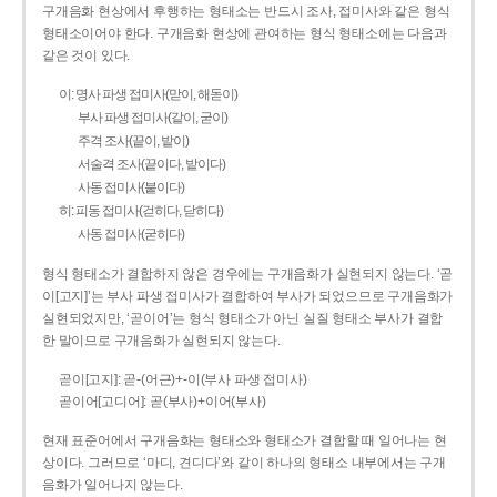
구개음화 현상에서 후행하는 형태소는 반드시 조사, 접미사와 같은 형식
형태소이어야 한다. 구개음화 현상에 관여하는 형식 형태소에는 다음과
같은 것이 있다.
이: 명사 파생 접미사(맏이, 해돋이)
부사 파생 접미사(같이, 굳이)
주격 조사(끝이, 밭이)
서술격 조사(끝이다, 밭이다)
사동 접미사(붙이다)
히: 피동 접미사(걷히다, 닫히다)
사동 접미사(굳히다)
형식 형태소가 결합하지 않은 경우에는 구개음화가 실현되지 않는다. ‘곧
이[고지]’는 부사 파생 접미사가 결합하여 부사가 되었으므로 구개음화가
실현되었지만, ‘곧이어’는 형식 형태소가 아닌 실질 형태소 부사가 결합
한 말이므로 구개음화가 실현되지 않는다.
곧이[고지]: 곧-­(어근)+­-이(부사 파생 접미사)
곧이어[고디어]: 곧(부사)+이어(부사)
현재 표준어에서 구개음화는 형태소와 형태소가 결합할 때 일어나는 현
상이다. 그러므로 ‘마디, 견디다’와 같이 하나의 형태소 내부에서는 구개
음화가 일어나지 않는다.