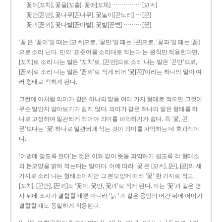
……………
꽃이[꼬치], 꽃을[꼬츨], 꽃에[꼬체]
[꼬ㅊ]
…
꽃만[꼰만], 꽃나무[꼰나무], 꽃놀이[꼰노리]
[꼰]
………
꽃과[꼳꽈], 꽃다발[꼳따발], 꽃밭[꼳빧]
[꼳]
‘꽃’은 ‘꽃이’일 때는 [꼬ㅊ]으로, ‘꽃만’일 때는 [꼰]으로, ‘꽃과’일 때는 [꼳]
으로 소리 난다. 만약 ‘표준어를 소리대로 적는다’는 원칙만 적용한다면,
[꼬치]로 소리 나는 말은 ‘꼬치’로, [꼰만]으로 소리 나는 말은 ‘꼰만’으로,
[꼳꽈]로 소리 나는 말은 ‘꼳꽈’로 적게 되어 ‘꽃[花]’이라는 하나의 말이 여
러 형태로 적히게 된다.
그런데 이처럼 의미가 같은 하나의 말을 여러 가지 형태로 적으면 그것이
무슨 말인지 알아보기가 쉽지 않다. 의미가 같은 하나의 말은 형태를 하
나로 고정하여 일관되게 적어야 의미를 파악하기가 쉽다. 즉 ‘꽃, 꼰,
꼳’보다는 ‘꽃’ 하나로 일관되게 적는 것이 의미를 파악하는 데 효과적이
다.
‘어법에 맞도록 한다’는 것은 이와 같이 뜻을 파악하기 쉽도록 각 형태소
의 본모양을 밝혀 적는다는 말이다. 이에 따라 ‘꽃’은 [꼬ㅊ], [꼰], [꼳]의 세
가지로 소리 나는 형태소이지만 그 본모양에 따라 ‘꽃’ 한 가지로 적고,
[꼬치], [꼰만], [꼳꽈]도 ‘꽃이, 꽃만, 꽃과’로 적게 된다. 이는 ‘꽃’과 같은 명
사 뒤에 조사가 결합할 때뿐 아니라 ‘늙-’과 같은 용언의 어간 뒤에 어미가
결합할 때도 동일하게 적용된다.