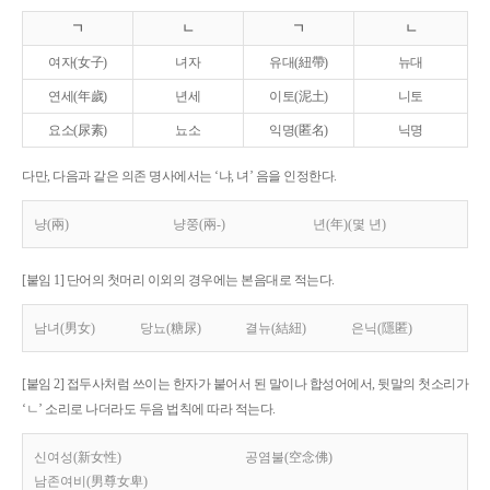
ㄱ
ㄴ
ㄱ
ㄴ
여자(女子)
녀자
유대(紐帶)
뉴대
연세(年歲)
년세
이토(泥土)
니토
요소(尿素)
뇨소
익명(匿名)
닉명
다만, 다음과 같은 의존 명사에서는 ‘냐, 녀’ 음을 인정한다.
냥(兩)
냥쭝(兩-)
년(年)(몇 년)
[붙임 1] 단어의 첫머리 이외의 경우에는 본음대로 적는다.
남녀(男女)
당뇨(糖尿)
결뉴(結紐)
은닉(隱匿)
[붙임 2] 접두사처럼 쓰이는 한자가 붙어서 된 말이나 합성어에서, 뒷말의 첫소리가
‘ㄴ’ 소리로 나더라도 두음 법칙에 따라 적는다.
신여성(新女性)
공염불(空念佛)
남존여비(男尊女卑)