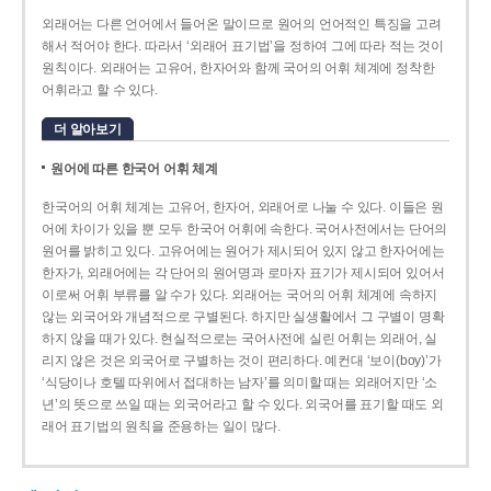
외래어는 다른 언어에서 들어온 말이므로 원어의 언어적인 특징을 고려
해서 적어야 한다. 따라서 ‘외래어 표기법’을 정하여 그에 따라 적는 것이
원칙이다. 외래어는 고유어, 한자어와 함께 국어의 어휘 체계에 정착한
어휘라고 할 수 있다.
더 알아보기
원어에 따른 한국어 어휘 체계
한국어의 어휘 체계는 고유어, 한자어, 외래어로 나눌 수 있다. 이들은 원
어에 차이가 있을 뿐 모두 한국어 어휘에 속한다. 국어사전에서는 단어의
원어를 밝히고 있다. 고유어에는 원어가 제시되어 있지 않고 한자어에는
한자가, 외래어에는 각 단어의 원어명과 로마자 표기가 제시되어 있어서
이로써 어휘 부류를 알 수가 있다. 외래어는 국어의 어휘 체계에 속하지
않는 외국어와 개념적으로 구별된다. 하지만 실생활에서 그 구별이 명확
하지 않을 때가 있다. 현실적으로는 국어사전에 실린 어휘는 외래어, 실
리지 않은 것은 외국어로 구별하는 것이 편리하다. 예컨대 ‘보이(boy)’가
‘식당이나 호텔 따위에서 접대하는 남자’를 의미할 때는 외래어지만 ‘소
년’의 뜻으로 쓰일 때는 외국어라고 할 수 있다. 외국어를 표기할 때도 외
래어 표기법의 원칙을 준용하는 일이 많다.