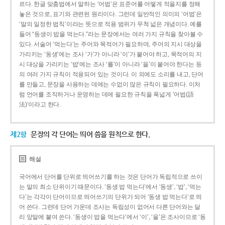
르다. 한글 맞춤법에서 말하는 ‘어법’은 표준어를 어떻게 적을지를 정해
놓은 것으로, 표기와 관련된 원리이다. 그런데 일반적인 의미의 ‘어법’은
‘말의 일정한 법칙’이라는 뜻으로 적용 범위가 무척 넓은 개념이다. 예를
들어 “동생이 밥을 먹는다.”라는 문장에서는 여러 가지 규칙을 찾아볼 수
있다. 서술어 ‘먹는다’는 주어와 목적어가 필요하며, 주어의 지시 대상을
가리키는 ‘동생’에는 조사 ‘가’가 아니라 ‘이’가 붙어야 하고, 목적어의 지
시 대상을 가리키는 ‘밥’에는 조사 ‘를’이 아니라 ‘을’이 붙어야 한다는 등
의 여러 가지 규칙이 적용되어 있는 것이다. 이 외에도 소리를 내고, 단어
를 만들고, 문장을 사용하는 데에는 수없이 많은 규칙이 필요하다. 이처
럼 언어를 조직하거나 운영하는 데에 필요한 규칙을 폭넓게 ‘어법(語
法)’이라고 한다.
제2항
문장의 각 단어는 띄어 씀을 원칙으로 한다.
해설
국어에서 단어를 단위로 띄어쓰기를 하는 것은 단어가 독립적으로 쓰이
는 말의 최소 단위이기 때문이다. ‘동생 밥 먹는다’에서 ‘동생’, ‘밥’, ‘먹는
다’는 각각이 단어이므로 띄어쓰기의 단위가 되어 ‘동생 밥 먹는다’로 띄
어 쓴다. 그런데 단어 가운데 조사는 독립성이 없어서 다른 단어와는 달
리 앞말에 붙여 쓴다. ‘동생이 밥을 먹는다’에서 ‘이’, ‘을’은 조사이므로 ‘동