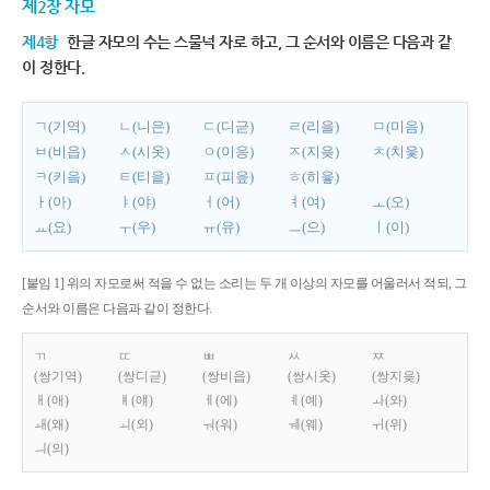
제2장 자모
제4항
한글 자모의 수는 스물넉 자로 하고, 그 순서와 이름은 다음과 같
이 정한다.
ㄱ(기역)
ㄴ(니은)
ㄷ(디귿)
ㄹ(리을)
ㅁ(미음)
ㅂ(비읍)
ㅅ(시옷)
ㅇ(이응)
ㅈ(지읒)
ㅊ(치읓)
ㅋ(키읔)
ㅌ(티읕)
ㅍ(피읖)
ㅎ(히읗)
ㅏ(아)
ㅑ(야)
ㅓ(어)
ㅕ(여)
ㅗ(오)
ㅛ(요)
ㅜ(우)
ㅠ(유)
ㅡ(으)
ㅣ(이)
[붙임 1] 위의 자모로써 적을 수 없는 소리는 두 개 이상의 자모를 어울러서 적되, 그
순서와 이름은 다음과 같이 정한다.
ㄲ
ㄸ
ㅃ
ㅆ
ㅉ
(쌍기역)
(쌍디귿)
(쌍비읍)
(쌍시옷)
(쌍지읒)
ㅐ(애)
ㅒ(얘)
ㅔ(에)
ㅖ(예)
ㅘ(와)
ㅙ(왜)
ㅚ(외)
ㅝ(워)
ㅞ(웨)
ㅟ(위)
ㅢ(의)