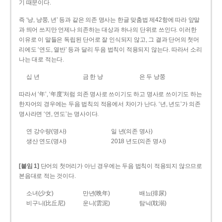
기 때문이다.
즉 ‘냥, 냥쭝, 년’ 등과 같은 의존 명사는 한글 맞춤법 제42항에 따라 앞말
과 띄어 쓰지만 언제나 의존하는 대상과 하나의 단위로 쓰인다. 이러한
이유로 이 말들은 독립된 단어로 잘 인식되지 않고, 그 결과 단어의 첫머
리에도 ‘연도, 열반’ 등과 달리 두음 법칙이 적용되지 않는다. 따라서 소리
나는 대로 적는다.
십 년
금 한 냥
은 두 냥쭝
따라서 ‘年’, ‘年度’처럼 의존 명사로 쓰이기도 하고 명사로 쓰이기도 하는
한자어의 경우에는 두음 법칙의 적용에서 차이가 난다. ‘년, 년도’가 의존
명사라면 ‘연, 연도’는 명사이다.
연 강수량(명사)
일 년(의존 명사)
생산 연도(명사)
2018 년도(의존 명사)
[붙임 1]
단어의 첫머리가 아닌 경우에는 두음 법칙이 적용되지 않으므로
본음대로 적는 것이다.
소녀(少女)
만년(晩年)
배뇨(排尿)
비구니(比丘尼)
운니(雲泥)
탐닉(耽溺)