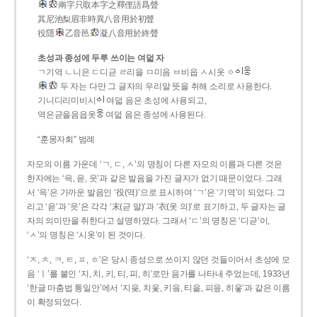
兩字只取本字之釋俚語爲聲
其尼池梨眉非時異八音用於初聲
役隱
乙音邑
凝八音用於終聲
초성과 종성에 두루 쓰이는 여덟 자
ㄱ기역 ㄴ니은 ㄷ디귿 ㄹ리을 ㅁ미음 ㅂ비읍 ㅅ시옷 ㆁ
두 자는 다만 그 글자의 우리말 뜻을 취해 소리로 사용한다.
기니디리미비시
여덟 음은 초성에 사용되고,
역은귿을음읍옷
여덟 음은 종성에 사용된다.
“훈몽자회” 범례
자모의 이름 가운데 ‘ㄱ, ㄷ, ㅅ’의 명칭이 다른 자모의 이름과 다른 것은
한자에는 ‘윽, 읃, 읏’과 같은 발음을 가진 글자가 없기 때문이었다. 그래
서 ‘윽’은 가까운 발음인 ‘役(역)’으로 표시하여 ‘ㄱ’은 ‘기역’이 되었다. 그
리고 ‘읃’과 ‘읏’은 각각 ‘末(귿 말)’과 ‘衣(옷 의)’로 표기하고, 두 글자는 글
자의 의미만을 취한다고 설명하였다. 그래서 ‘ㄷ’의 명칭은 ‘디귿’이,
‘ㅅ’의 명칭은 ‘시옷’이 된 것이다.
‘ㅈ, ㅊ, ㅋ, ㅌ, ㅍ, ㅎ’은 당시 종성으로 쓰이지 않던 것들이어서 초성에 모
음 ‘ㅣ’를 붙인 ‘지, 치, 키, 티, 피, 히’로만 음가를 나타내 주었는데, 1933년
‘한글 마춤법 통일안’에서 ‘지읒, 치읓, 키읔, 티읕, 피읖, 히읗’과 같은 이름
이 확정되었다.