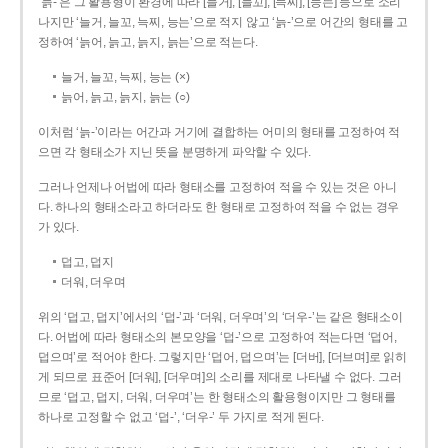
‘늙-’은 그 활용형이 환경에 따라 [늘거], [늘꼬], [늑찌], [능는] 등으로 소리
나지만 ‘늘거, 늘꼬, 늑찌, 능는’으로 적지 않고 ‘늙-’으로 어간의 형태를 고
정하여 ‘늙어, 늙고, 늙지, 늙는’으로 적는다.
늘거, 늘꼬, 늑찌, 능는 (×)
늙어, 늙고, 늙지, 늙는 (○)
이처럼 ‘늙-­’이라는 어간과 거기에 결합하는 어미의 형태를 고정하여 적
으면 각 형태소가 지닌 뜻을 분명하게 파악할 수 있다.
그러나 언제나 어법에 따라 형태소를 고정하여 적을 수 있는 것은 아니
다. 하나의 형태소라고 하더라도 한 형태로 고정하여 적을 수 없는 경우
가 있다.
덥고, 덥지
더워, 더우며
위의 ‘덥고, 덥지’에서의 ‘덥-­’과 ‘더워, 더우며’의 ‘더우-­’는 같은 형태소이
다. 어법에 따라 형태소의 본모양을 ‘덥-­’으로 고정하여 적는다면 ‘덥어,
덥으며’로 적어야 한다. 그렇지만 ‘덥어, 덥으며’는 [더버], [더브며]로 읽히
게 되므로 표준어 [더워], [더우며]의 소리를 제대로 나타낼 수 없다. 그러
므로 ‘덥고, 덥지, 더워, 더우며’는 한 형태소의 활용형이지만 그 형태를
하나로 고정할 수 없고 ‘덥-’, ‘더우-’ 두 가지로 적게 된다.