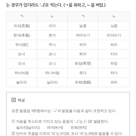
는 경우가 있더라도 ‘ㅢ’로 적는다. (ㄱ을 취하고, ㄴ을 버림.)
ㄱ
ㄴ
ㄱ
ㄴ
의의(意義)
의이
닁큼
닝큼
본의(本義)
본이
띄어쓰기
띠어쓰기
무늬[紋]
무니
씌어
씨어
보늬
보니
틔어
티어
오늬
오니
희망(希望)
히망
하늬바람
하니바람
희다
히다
늴리리
닐리리
유희(遊戱)
유히
해설
표준 발음법 제5항에서는 ‘ㅢ’의 발음을 다음과 같이 규정하고 있다.
① 자음을 첫소리로 가지고 있는 음절의 ‘ㅢ’는 [ㅣ]로 발음한다.
늴리리[닐리리]
씌어[씨어]
유희[유히]
② 단어의 첫음절 이외의 ‘의’는 [이]로, 조사 ‘의’는 [에]로 발음할 수 있다.