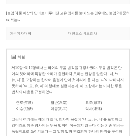
[붙임 3] 둘 이상의 단어로 이루어진 고유 명사를 붙여 쓰는 경우에도 붙임 2에 준하
여 적는다.
한국여자대학
대한요소비료회사
해설
제10항~제12항에서는 국어의 두음 법칙을 규정하였다. 두음 법칙은 단
어의 첫머리에 특정한 소리가 출현하지 못하는 현상을 말한다. ‘녀, 뇨,
뉴, 니’를 포함하는 한자어 음절이 단어 첫머리에 올 때는 ‘ㄴ’이 나타나지
못하여 ‘여, 요, 유, 이’의 형태로 실현되는데, 이 조항에서는 이러한 두음
법칙의 내용을 규정하였다.
연도(年度)
열반(涅槃)
요도(尿道)
이승(尼僧)
이공(泥工)
익사(溺死)
그런데 여기에는 예외가 있다. 한자어 음절이 ‘녀, 뇨, 뉴, 니’를 포함하고
있더라도 의존 명사에는 두음 법칙이 적용되지 않는다. 이는 의존 명사는
독립적으로 쓰이기보다는 그 앞의 말과 연결되어 하나의 단위를 구성하