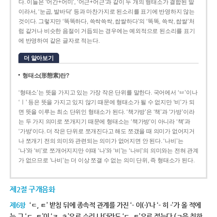
다. 이들은 ‘어간+어미’, ‘어근+어근’과 같이 두 개의 형태소가 결합된 말
이라서, ‘눈곱, 발바닥’ 등과 마찬가지로 된소리를 표기에 반영하지 않는
것이다. 그렇지만 ‘똑똑하다, 쓱싹쓱싹, 쌉쌀하다’의 ‘똑똑, 쓱싹, 쌉쌀’처
럼 같거나 비슷한 음절이 거듭되는 경우에는 예외적으로 된소리를 표기
에 반영하여 같은 글자로 적는다.
더 알아보기
형태소(形態素)란?
‘형태소’는 뜻을 가지고 있는 가장 작은 단위를 말한다. 국어에서 ‘ㅂ’이나
‘ㅣ’ 등은 뜻을 가지고 있지 않기 때문에 형태소가 될 수 없지만 ‘비’가 되
면 뜻을 이루는 최소 단위인 형태소가 된다. ‘책가방’은 ‘책’과 ‘가방’이라
는 두 가지 의미로 쪼개지기 때문에 형태소는 ‘책가방’이 아니라 ‘책’과
‘가방’이다. 더 작은 단위로 쪼개진다고 해도 쪼갰을 때 의미가 없어지거
나 쪼개기 전의 의미와 관련되는 의미가 없어지면 안 된다. ‘나비’는
‘나’와 ‘비’로 쪼개어지지만 이때 ‘나’와 ‘비’는 ‘나비’의 의미와는 전혀 관계
가 없으므로 ‘나비’는 더 이상 쪼갤 수 없는 의미 단위, 즉 형태소가 된다.
제2절 구개음화
제6항
‘ㄷ, ㅌ’ 받침 뒤에 종속적 관계를 가진 ‘- 이(-)’나 ‘- 히 -’가 올 적에
는 그 ‘ㄷ, ㅌ’이 ‘ㅈ, ㅊ’으로 소리 나더라도 ‘ㄷ, ㅌ’으로 적는다.(ㄱ을 취하