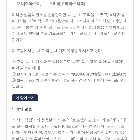
주의[주의/주이]
우리의[우리의/우리에]
이러한 발음의 변화를 반영한다면 ‘ㅢ’는 ‘ㅣ’로 적을 수 있고, 특히 자음
뒤에서는 ‘ㅣ’로 적도록 해야 할 것이다. 그러나 이미 익숙해진 표기인 ‘희
망, 주의’를 ‘히망, 주이’로 적는 것은 공감하기 어렵고 발음의 변화를 표
기에 모두 반영할 수도 없으므로 ‘ㅢ’가 ‘ㅣ’로 소리 나더라도 ‘ㅢ’로 적는
것이다.
이 조항에서는 ‘ㅢ’로 적는 세 가지 유형을 제시하고 있다.
① 모음 ‘ㅡ, ㅣ’가 줄어든 형태이므로 ‘ㅢ’로 적는 경우: 씌어(←쓰이어),
틔어(←트이어) 등
② 한자어이므로 ‘ㅢ’로 적는 경우: 의의(意義), 희망(希望), 유희(遊戱) 등
③ 발음과 표기의 전통에 따라 ‘ㅢ’로 적는 경우: 무늬, 하늬바람, 늴리리,
닁큼 등
더 알아보기
‘의’의 발음
‘의사의 책임’에서 첫음절의 ‘의’는 [의]로 발음하고 조사 ‘의’는 [의]나 [에]
로 모두 발음할 수 있다. 이들은 [이]로 소리 나는 경우가 아니라서 이 조
항과는 무관하지만, 모두 ‘의’로 적는다는 점에서 공통점이 있다. 즉 첫음
절의 ‘의’는 발음의 변화가 없으므로 ‘의’로 적고, 조사 ‘의’는 [에]로 발음할