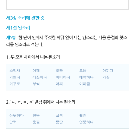
제3장 소리에 관한 것
제1절 된소리
제5항
한 단어 안에서 뚜렷한 까닭 없이 나는 된소리는 다음 음절의 첫소
리를 된소리로 적는다.
1. 두 모음 사이에서 나는 된소리
소쩍새
어깨
오빠
으뜸
아끼다
기쁘다
깨끗하다
어떠하다
해쓱하다
가끔
거꾸로
부썩
어찌
이따금
2. ‘ㄴ, ㄹ, ㅁ, ㅇ’ 받침 뒤에서 나는 된소리
산뜻하다
잔뜩
살짝
훨씬
담뿍
움찔
몽땅
엉뚱하다