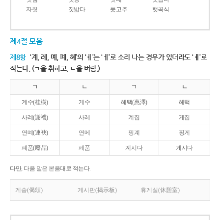
자칫
짓밟다
풋고추
햇곡식
제4절 모음
제8항
‘계, 례, 몌, 폐, 혜’의 ‘ㅖ’는 ‘ㅔ’로 소리 나는 경우가 있더라도 ‘ㅖ’로
적는다. (ㄱ을 취하고, ㄴ을 버림.)
ㄱ
ㄴ
ㄱ
ㄴ
계수(桂樹)
게수
혜택(惠澤)
헤택
사례(謝禮)
사레
계집
게집
연몌(連袂)
연메
핑계
핑게
폐품(廢品)
페품
계시다
게시다
다만, 다음 말은 본음대로 적는다.
게송(偈頌)
게시판(揭示板)
휴게실(休憩室)