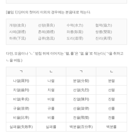
[붙임 1] 단어의 첫머리 이외의 경우에는 본음대로 적는다.
개량(改良)
선량(善良)
수력(水力)
협력(協力)
사례(謝禮)
혼례(婚禮)
와룡(臥龍)
쌍룡(雙龍)
하류(下流)
급류(急流)
도리(道理)
진리(眞理)
다만, 모음이나 ‘ㄴ’ 받침 뒤에 이어지는 ‘렬, 률’은 ‘열, 율’로 적는다.(ㄱ을 취하고
ㄴ을 버림.)
ㄱ
ㄴ
ㄱ
ㄴ
나열(羅列)
나렬
분열(分裂)
분렬
치열(齒列)
치렬
선열(先烈)
선렬
비열(卑劣)
비렬
진열(陳列)
진렬
규율(規律)
규률
선율(旋律)
선률
비율(比率)
비률
전율(戰慄)
전률
실패율(失敗率)
실패률
백분율(百分率)
백분률