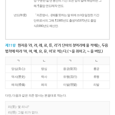
상 구분한 일 년 동안의 기간. 또는 앞의 말에 해당하는 그
해. ¶ 졸업 연도/제작 연도.
년도(年度)
「의존명사」((해를 뜻하는 말 뒤에 쓰여)) 일정한 기간
단위로서의 그해. ¶ 1985년도 출생자/1970년도 졸업
식/1990년도 예산안.
제11항
한자음 ‘랴, 려, 례, 료, 류, 리’가 단어의 첫머리에 올 적에는, 두음
법칙에 따라 ‘야, 여, 예, 요, 유, 이’로 적는다.(ㄱ을 취하고, ㄴ을 버림.)
ㄱ
ㄴ
ㄱ
ㄴ
양심(良心)
량심
용궁(龍宮)
룡궁
역사(歷史)
력사
유행(流行)
류행
예의(禮儀)
례의
이발(理髮)
리발
다만, 다음과 같은 의존 명사는 본음대로 적는다.
리(里): 몇 리냐?
리(理): 그럴 리가 없다.