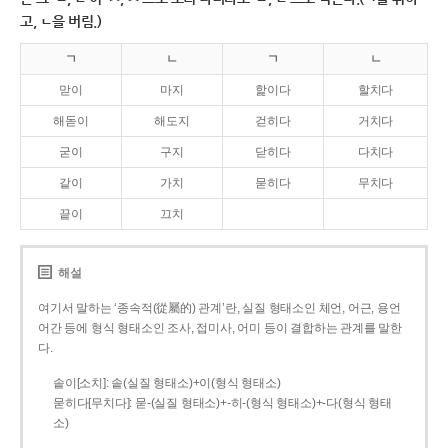
고, ㄴ을 버림.)
ㄱ
ㄴ
ㄱ
ㄴ
맏이
마지
핥이다
할치다
해돋이
해도지
걷히다
거치다
굳이
구지
닫히다
다치다
같이
가치
묻히다
무치다
끝이
끄치
해설
여기서 말하는 ‘종속적(從屬的) 관계’란, 실질 형태소인 체언, 어근, 용언
어간 등에 형식 형태소인 조사, 접미사, 어미 등이 결합하는 관계를 말한
다.
솥이[소치]: 솥(실질 형태소)+이(형식 형태소)
묻히다[무치다]: 묻­-(실질 형태소)+­-히­-(형식 형태소)+-다(형식 형태
소)