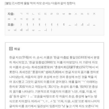
[붙임 2] 사전에 올릴 적의 자모 순서는 다음과 같이 정한다.
자음:
ㄱ
ㄲ
ㄴ
ㄷ
ㄸ
ㄹ
ㅁ
ㅂ
ㅃ
ㅅ
ㅆ
ㅇ
ㅈ
ㅉ
ㅊ
ㅋ
ㅌ
ㅍ
ㅎ
모음:
ㅏ
ㅐ
ㅑ
ㅒ
ㅓ
ㅔ
ㅕ
ㅖ
ㅗ
ㅘ
ㅙ
ㅚ
ㅛ
ㅜ
ㅝ
ㅞ
ㅟ
ㅠ
ㅡ
ㅢ
ㅣ
해설
한글 자모(字母)의 수, 순서, 이름은 ‘한글 마춤법 통일안(1933)’에서 분명
히 제시되었고, ‘한글 맞춤법(1988)’도 이를 이어받았다. 이 가운데 자모
의 이름과 순서는 최세진(崔世珍)의 “훈몽자회(訓蒙字會)(1527)”에서 비
롯한다. 최세진은 “훈몽자회” 범례(凡例)에서 한글 자모의 음가를 한자로
나타냈는데, 자음자의 경우 초성에 쓰인 것과 종성에 쓰인 것을 짝을 지
어 표시했고 그것이 글자의 이름으로 굳어졌다. 예를 들어 ‘ㄱ’ 아래에는
한자로 ‘其役’이라고 적었는데, ‘其(기)’는 초성의 음가를, ‘役(역)’은 종성
의 음가를 나타낸다. 기본적으로 자음자의 이름은 ‘니은, 리을, 미음, 비
읍’ 등과 같이 ‘ㅣㅡ’ 모음을 바탕으로 각 자음이 초성, 종성에 놓이는 방
식으로 지어졌다. 따라서 ‘ㄱ, ㄷ, ㅅ’도 ‘기윽, 디읃, 시읏’으로 해야 나머지
글자와 이름 표기에서 일관성이 있겠지만 “낫 놓고 기역 자도 모른다.”라