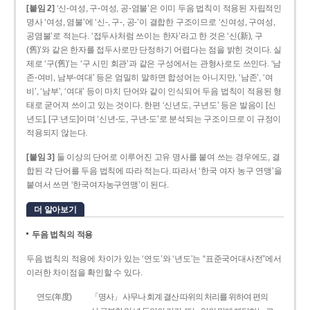
[붙임 2]
‘신-여성, 구-여성, 공-염불’은 이미 두음 법칙이 적용된 자립적인
명사 ‘여성, 염불’에 ‘신-, 구-, 공-’이 결합한 구조이므로 ‘신여성, 구여성,
공염불’로 적는다. ‘접두사처럼 쓰이는 한자’라고 한 것은 ‘신(新), 구
(舊)’와 같은 한자를 접두사로만 단정하기 어렵다는 점을 밝힌 것이다. 실
제로 ‘구(舊)’는 ‘구 시민 회관’과 같은 구성에서는 관형사로도 쓰인다. ‘남
존­-여비, 남부-­여대’ 등은 엄밀히 말하면 합성어는 아니지만, ‘남존’, ‘여
비’, ‘남부’, ‘여대’ 등이 마치 단어와 같이 인식되어 두음 법칙이 적용된 형
태로 굳어져 쓰이고 있는 것이다. 한편 ‘신년도, 구년도’ 등은 발음이 [신
년도], [구ː년도]이며 ‘신년­-도, 구년-­도’로 분석되는 구조이므로 이 규정이
적용되지 않는다.
[붙임 3]
둘 이상의 단어로 이루어진 고유 명사를 붙여 쓰는 경우에도, 결
합된 각 단어를 두음 법칙에 따라 적는다. 따라서 ‘한국 여자 농구 연맹’을
붙여서 쓰면 ‘한국여자농구연맹’이 된다.
더 알아보기
두음 법칙의 적용
두음 법칙의 적용에 차이가 있는 ‘연도’와 ‘년도’는 “표준국어대사전”에서
이러한 차이점을 확인할 수 있다.
연도(年度)
「명사」 사무나 회계 결산 따위의 처리를 위하여 편의