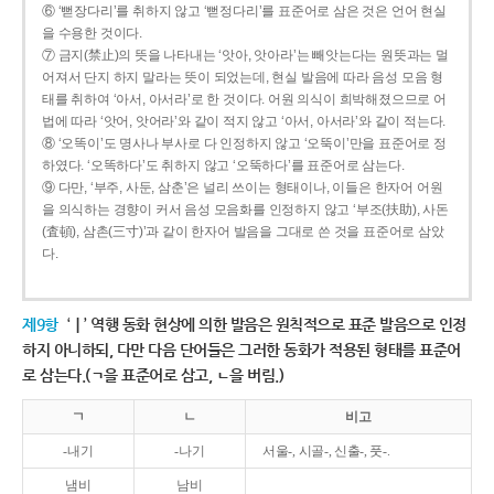
⑥ ‘뻗장다리’를 취하지 않고 ‘뻗정다리’를 표준어로 삼은 것은 언어 현실
을 수용한 것이다.
⑦ 금지(禁止)의 뜻을 나타내는 ‘앗아, 앗아라’는 빼앗는다는 원뜻과는 멀
어져서 단지 하지 말라는 뜻이 되었는데, 현실 발음에 따라 음성 모음 형
태를 취하여 ‘아서, 아서라’로 한 것이다. 어원 의식이 희박해졌으므로 어
법에 따라 ‘앗어, 앗어라’와 같이 적지 않고 ‘아서, 아서라’와 같이 적는다.
⑧ ‘오똑이’도 명사나 부사로 다 인정하지 않고 ‘오뚝이’만을 표준어로 정
하였다. ‘오똑하다’도 취하지 않고 ‘오뚝하다’를 표준어로 삼는다.
⑨ 다만, ‘부주, 사둔, 삼춘’은 널리 쓰이는 형태이나, 이들은 한자어 어원
을 의식하는 경향이 커서 음성 모음화를 인정하지 않고 ‘부조(扶助), 사돈
(査頓), 삼촌(三寸)’과 같이 한자어 발음을 그대로 쓴 것을 표준어로 삼았
다.
제9항
‘ㅣ’ 역행 동화 현상에 의한 발음은 원칙적으로 표준 발음으로 인정
하지 아니하되, 다만 다음 단어들은 그러한 동화가 적용된 형태를 표준어
로 삼는다.(ㄱ을 표준어로 삼고, ㄴ을 버림.)
ㄱ
ㄴ
비고
-내기
-나기
서울-, 시골-, 신출-, 풋-.
냄비
남비