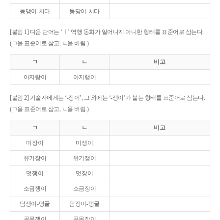
동댕이-치다
동당이-치다
[붙임 1] 다음 단어는 ‘ㅣ’ 역행 동화가 일어나지 아니한 형태를 표준어로 삼는다.
(ㄱ을 표준어로 삼고, ㄴ을 버림.)
ㄱ
ㄴ
비고
아지랑이
아지랭이
[붙임 2] 기술자에게는 ‘-장이’, 그 외에는 ‘-쟁이’가 붙는 형태를 표준어로 삼는다.
(ㄱ을 표준어로 삼고, ㄴ을 버림.)
ㄱ
ㄴ
비고
미장이
미쟁이
유기장이
유기쟁이
멋쟁이
멋장이
소금쟁이
소금장이
담쟁이-덩굴
담장이-덩굴
골목쟁이
골목장이