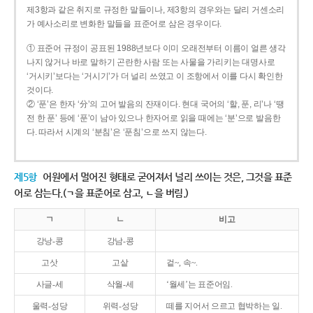
제3항과 같은 취지로 규정한 말들이나, 제3항의 경우와는 달리 거센소리
가 예사소리로 변화한 말들을 표준어로 삼은 경우이다.
① 표준어 규정이 공표된 1988년보다 이미 오래전부터 이름이 얼른 생각
나지 않거나 바로 말하기 곤란한 사람 또는 사물을 가리키는 대명사로
‘거시키’보다는 ‘거시기’가 더 널리 쓰였고 이 조항에서 이를 다시 확인한
것이다.
② ‘푼’은 한자 ‘分’의 고어 발음의 잔재이다. 현대 국어의 ‘할, 푼, 리’나 ‘땡
전 한 푼’ 등에 ‘푼’이 남아 있으나 한자어로 읽을 때에는 ‘분’으로 발음한
다. 따라서 시계의 ‘분침’은 ‘푼침’으로 쓰지 않는다.
제5항
어원에서 멀어진 형태로 굳어져서 널리 쓰이는 것은, 그것을 표준
어로 삼는다.(ㄱ을 표준어로 삼고, ㄴ을 버림.)
ㄱ
ㄴ
비고
강낭-콩
강남-콩
고삿
고샅
겉~, 속~.
사글-세
삭월-세
‘월세’는 표준어임.
울력-성당
위력-성당
떼를 지어서 으르고 협박하는 일.