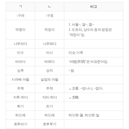
ㄱ
ㄴ
비고
-구려
-구료
1. 서울~, 알~, 찰~.
깍쟁이
깍정이
2. 도토리, 상수리 등의 받침은
‘깍정이’임.
나무라다
나무래다
미수
미시
미숫-가루.
바라다
바래다
‘바램[所望]’은 비표준어임.
상추
상치
~쌈.
시러베-아들
실업의-아들
주책
주착
←主着. ~망나니, ~없다.
지루-하다
지리-하다
←支離.
튀기
트기
허드레
허드래
허드렛-물, 허드렛-일.
호루라기
호루루기