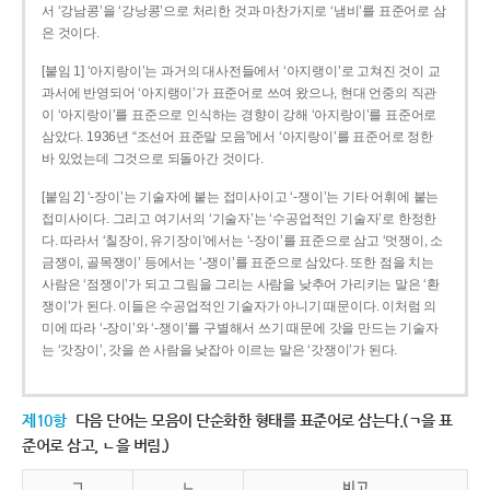
서 ‘강남콩’을 ‘강낭콩’으로 처리한 것과 마찬가지로 ‘냄비’를 표준어로 삼
은 것이다.
[붙임 1] ‘아지랑이’는 과거의 대사전들에서 ‘아지랭이’로 고쳐진 것이 교
과서에 반영되어 ‘아지랭이’가 표준어로 쓰여 왔으나, 현대 언중의 직관
이 ‘아지랑이’를 표준으로 인식하는 경향이 강해 ‘아지랑이’를 표준어로
삼았다. 1936년 “조선어 표준말 모음”에서 ‘아지랑이’를 표준어로 정한
바 있었는데 그것으로 되돌아간 것이다.
[붙임 2] ‘-장이’는 기술자에 붙는 접미사이고 ‘-쟁이’는 기타 어휘에 붙는
접미사이다. 그리고 여기서의 ‘기술자’는 ‘수공업적인 기술자’로 한정한
다. 따라서 ‘칠장이, 유기장이’에서는 ‘-장이’를 표준으로 삼고 ‘멋쟁이, 소
금쟁이, 골목쟁이’ 등에서는 ‘-쟁이’를 표준으로 삼았다. 또한 점을 치는
사람은 ‘점쟁이’가 되고 그림을 그리는 사람을 낮추어 가리키는 말은 ‘환
쟁이’가 된다. 이들은 수공업적인 기술자가 아니기 때문이다. 이처럼 의
미에 따라 ‘-장이’와 ‘-쟁이’를 구별해서 쓰기 때문에 갓을 만드는 기술자
는 ‘갓장이’, 갓을 쓴 사람을 낮잡아 이르는 말은 ‘갓쟁이’가 된다.
제10항
다음 단어는 모음이 단순화한 형태를 표준어로 삼는다.(ㄱ을 표
준어로 삼고, ㄴ을 버림.)
ㄱ
ㄴ
비고