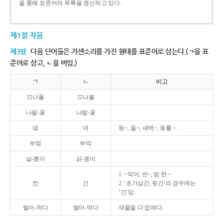
을 통해 표준어의 목록을 갱신하고 있다.
제1절 자음
제3항
다음 단어들은 거센소리를 가진 형태를 표준어로 삼는다.(ㄱ을 표
준어로 삼고, ㄴ을 버림.)
ㄱ
ㄴ
비고
끄나풀
끄나불
나팔-꽃
나발-꽃
녘
녁
동~, 들~, 새벽~, 동틀 ~.
부엌
부억
살-쾡이
삵-괭이
1. ~막이, 빈~, 방 한 ~.
칸
간
2. ‘초가삼간, 윗간’의 경우에는
‘간’임.
털어-먹다
떨어-먹다
재물을 다 없애다.