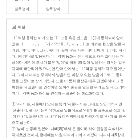
발목쟁이
발목장이
해설
‘ㅣ’ 역행 동화란 뒤에 오는 ‘ㅣ’ 모음 혹은 반모음 ‘ㅣ[j]’에 동화되어 앞에
있는 ‘ㅏ, ㅓ, ㅗ, ㅜ, ㅡ’가 각각 ‘ㅐ, ㅔ, ㅚ, ㅟ, ㅣ’로 바뀌는 현상을 말한다.
가령, ‘아비, 어미, 고기, 죽이다, 끓이다’는 자주 [애비], [에미], [괴기], [쥐기
다], [끼리다]로 발음된다. ‘ㅣ’ 역행 동화는 전국적으로 자주 일어나는 현
상이다. 체언에 조사가 붙은 ‘밥이’를 [배비]와 같이 발음하는 경우는 일부
지역에 국한되어 있으나, 한 단어 안에서는 ‘ㅣ’ 역행 동화가 자주 일어난
다. 그러나 대부분 주의해서 발음하면 피할 수 있는 발음이므로 그 동화
형을 표준어로 삼기 어렵다. 또한 이 동화 현상은 매우 광범위하여 그 동
화형을 다 표준어로 인정하면 오히려 혼란을 일으킬 우려도 있다. 그리하
여 ‘ㅣ’ 역행 동화 현상을 인정하는 표준어는 최소화하였다.
① ‘-나기’는, 서울에서 났다는 뜻의 ‘서울나기’는 그대로 쓰임 직하지만
‘신출나기, 풋나기’는 어색하므로 일률적으로 ‘-내기’를 표준으로 삼았다.
‘여간내기, 보통내기, 새내기’ 등의 어휘에서도 마찬가지로 ‘-내기’를 표준
으로 삼는다.
② ‘남비’는 종래 일본어 ‘나베[鍋]’에서 온 말이라 하여 원형을 의식해서
처리했던 것이나, 현대에는 어원 의식이 거의 사라졌다. 따라서 제5항에