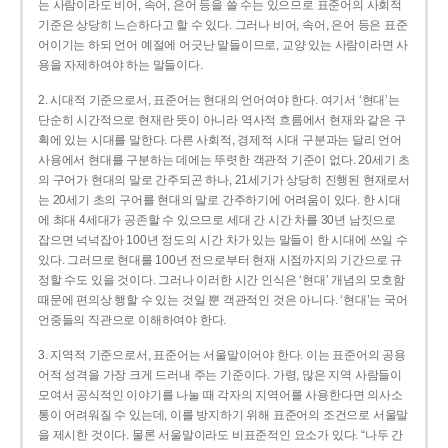
는 사람이라도 비어, 속어, 은어 등을 쓸 수는 있으므로 표준어의 사회적
기준은 상당히 느슨하다고 할 수 있다. 그러나 비어, 속어, 은어 등은 표준
어이기는 하되 언어 예절에 어긋난 말들이므로, 교양 있는 사람이라면 사
용을 자제하여야 하는 말들이다.
2. 시대적 기준으로서, 표준어는 현대의 언어여야 한다. 여기서 ‘현대’는
단순히 시간적으로 현재란 뜻이 아니라 역사적 흐름에서 현재와 같은 구
획에 있는 시대를 말한다. 다른 사회적, 경제적 시대 구분과는 달리 언어
사용에서 현대를 구분하는 데에는 뚜렷한 객관적 기준이 없다. 20세기 초
의 구어가 현대의 말로 간주되곤 하나, 21세기가 상당히 진행된 현재로서
는 20세기 초의 구어를 현대의 말로 간주하기에 어려움이 있다. 한 시대
에 최대 4세대가 공존할 수 있으므로 세대 간 시간 차를 30년 남짓으로
잡으면 넉넉잡아 100년 정도의 시간 차가 있는 말들이 한 시대에 쓰일 수
있다. 그러므로 현대를 100년 전으로부터 현재 시점까지의 기간으로 규
정할 수도 있을 것이다. 그러나 이러한 시간 인식은 ‘현대’ 개념의 모호함
때문에 편의상 행할 수 있는 것일 뿐 객관적인 것은 아니다. ‘현대’는 국어
언중들의 직관으로 이해하여야 한다.
3. 지역적 기준으로서, 표준어는 서울말이어야 한다. 이는 표준어의 공용
어적 성격을 가장 크게 드러내 주는 기준이다. 가령, 많은 지역 사람들이
모여서 공식적인 이야기를 나눌 때 각자의 지역어를 사용한다면 의사소
통이 어려워질 수 있는데, 이를 방지하기 위해 표준어의 조건으로 서울말
을 제시한 것이다. 물론 서울말이라도 비표준적인 요소가 있다. “나두 간