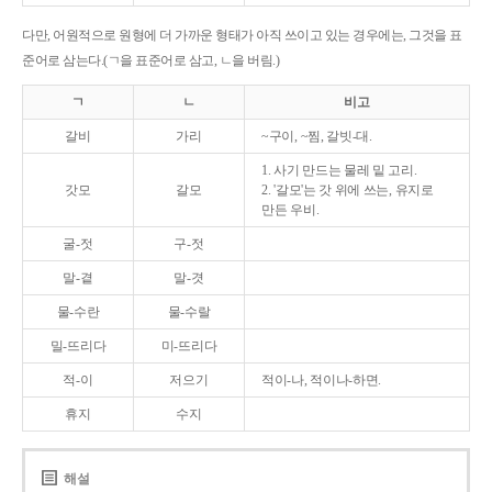
다만, 어원적으로 원형에 더 가까운 형태가 아직 쓰이고 있는 경우에는, 그것을 표
준어로 삼는다.(ㄱ을 표준어로 삼고, ㄴ을 버림.)
ㄱ
ㄴ
비고
갈비
가리
~구이, ~찜, 갈빗-대.
1. 사기 만드는 물레 밑 고리.
갓모
갈모
2. '갈모'는 갓 위에 쓰는, 유지로
만든 우비.
굴-젓
구-젓
말-곁
말-겻
물-수란
물-수랄
밀-뜨리다
미-뜨리다
적-이
저으기
적이-나, 적이나-하면.
휴지
수지
해설