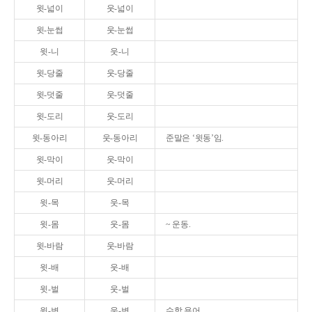
윗-넓이
웃-넓이
윗-눈썹
웃-눈썹
윗-니
웃-니
윗-당줄
웃-당줄
윗-덧줄
웃-덧줄
윗-도리
웃-도리
윗-동아리
웃-동아리
준말은 ‘윗동’임.
윗-막이
웃-막이
윗-머리
웃-머리
윗-목
웃-목
윗-몸
웃-몸
~ 운동.
윗-바람
웃-바람
윗-배
웃-배
윗-벌
웃-벌
윗-변
웃-변
수학 용어.