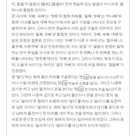
이, 돐을’의 발음인 [돌씨], [돌쓸]이 언어 현실에 있는 발음이 아니므로 ‘돌’
하나로 통합한 것이다.
② 과거에 ‘두째, 세째’는 ‘첫째’와 함께 차례를, ‘둘째, 셋째’는 ‘하나째’와
함께 ‘사과를 벌써 셋째 먹는다’에서와 같이 수량을 나타내는 것으로 구
별하여 써 왔다. 그러나 언어 현실에서 이와 같은 구별은 인위적인 것이
라고 판단되어 ‘둘째, 셋째’로 통합한 것이다. 따라서 ‘두째, 세째, 네째’와
같은 표현은 잘못된 것이다. 다만, ‘두째’가 다른 수 뒤에 오는 ‘열두째, 스
물두째, 서른두째’ 등은 인정하였는데, 이는 받침 ‘ㄹ’ 발음이 분명히 탈락
하는 언어 현실을 근거로 한 것이다. 순서가 첫 번째나 두 번째쯤 되는 차
례를 나타내는 ‘한두째’에서도 ‘두째’로 쓴다. 그러나 이에도 예외가 있는
데, 드물게 쓰이기는 하지만 ‘열두 개째’의 의미로 쓰일 때에는 ‘열둘째’가
인정된다.
③ ‘빌다’에는 원래 물건 따위를 구걸한다는 뜻
과 신
(
밥을 빌러 다니다)
예
이나 사람 따위에 간청한다는 뜻
, 그리고 나중에
(
하늘에 소원을 빌다)
예
갚기로 하고 남의 물건이나 돈을 쓴다는 뜻
이 있
(
친구에게 돈을 빌다)
예
었다. 그런데 나중에 갚기로 하고 남의 물건이나 돈을 쓴다는 뜻의 ‘빌
다’는 ‘빌리다’로 형태가 바뀜에 따라 ‘빌다’를 버리고 ‘빌리다’를 표준어
로 삼은 것이다. ‘빌리다’는 원래 ‘빌다’의 피동형으로서 대가를 받기로 하
고 남에게 물건이나 돈 따위를 내어 주는 것을 뜻하는 말이었다. 그러나
새로운 뜻으로 쓰임에 따라 원래의 의미는 잃어버리게 되었다. 그래서 원
래의 의미로는 ‘빌려주다’가 ‘빌리다’를 대신하여 쓰이게 되었다.