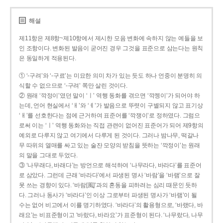
해설
제11항은 제8항~제10항에서 제시한 모음 변화에 속하지 않는 예들을 보
인 조항이다. 변화된 발음이 굳어진 경우 그것을 표준으로 삼는다는 원칙
은 동일하게 적용된다.
① ‘-구려’와 ‘-구료’는 미묘한 의미 차가 있는 듯도 하나 언중이 분명히 의
식할 수 없으므로 ‘-구려’ 쪽만 살린 것이다.
② 원래 ‘깍정이’였던 말이 ‘ㅣ’ 역행 동화를 겪으면 ‘깍젱이’가 되어야 하
는데, 언어 현실에서 ‘ㅐ’와 ‘ㅔ’가 발음으로 뚜렷이 구별되지 않고 표기상
‘ㅐ’를 선호한다는 점에 근거하여 표준어를 ‘깍쟁이’로 정하였다. 그럼으
로써 이는 ‘ㅣ’ 역행 동화와는 직접 관련이 없어진 표준어가 되어 제9항의
예외로 다루지 않고 여기에서 다루게 된 것이다. 그러나 밤나무, 떡갈나
무 따위의 열매를 싸고 있는 술잔 모양의 받침을 뜻하는 ‘깍정이’는 원래
의 말을 그대로 두었다.
③ ‘나무래다, 바래다’는 방언으로 해석하여 ‘나무라다, 바라다’를 표준어
로 삼았다. 그런데 근래 ‘바라다’에서 파생된 명사 ‘바람’을 ‘바램’으로 잘
못 쓰는 경향이 있다. ‘바람[風]’과의 혼동을 피하려는 심리 때문인 듯하
다. 그러나 동사가 ‘바라다’인 이상 그로부터 파생된 명사가 ‘바램’이 될
수는 없어 비고에서 이를 명기하였다. ‘바라다’의 활용형으로, ‘바랬다, 바
래요’는 비표준형이고 ‘바랐다, 바라요’가 표준형이 된다. ‘나무랐다, 나무