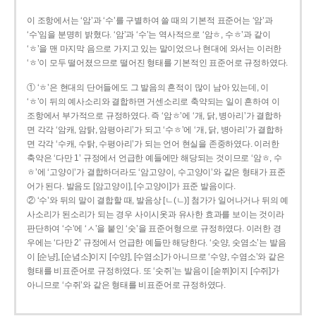
이 조항에서는 ‘암’과 ‘수’를 구별하여 쓸 때의 기본적 표준어는 ‘암’과
‘수’임을 분명히 밝혔다. ‘암’과 ‘수’는 역사적으로 ‘암ㅎ, 수ㅎ’과 같이
‘ㅎ’을 맨 마지막 음으로 가지고 있는 말이었으나 현대에 와서는 이러한
‘ㅎ’이 모두 떨어졌으므로 떨어진 형태를 기본적인 표준어로 규정하였다.
① ‘ㅎ’은 현대의 단어들에도 그 발음의 흔적이 많이 남아 있는데, 이
‘ㅎ’이 뒤의 예사소리와 결합하면 거센소리로 축약되는 일이 흔하여 이
조항에서 부가적으로 규정하였다. 즉 ‘암ㅎ’에 ‘개, 닭, 병아리’가 결합하
면 각각 ‘암캐, 암탉, 암평아리’가 되고 ‘수ㅎ’에 ‘개, 닭, 병아리’가 결합하
면 각각 ‘수캐, 수탉, 수평아리’가 되는 언어 현실을 존중하였다. 이러한
축약은 ‘다만 1’ 규정에서 언급한 예들에만 해당되는 것이므로 ‘암ㅎ, 수
ㅎ’에 ‘고양이’가 결합하더라도 ‘암고양이, 수고양이’와 같은 형태가 표준
어가 된다. 발음도 [암고양이], [수고양이]가 표준 발음이다.
② ‘수’와 뒤의 말이 결합할 때, 발음상 [ㄴ(ㄴ)] 첨가가 일어나거나 뒤의 예
사소리가 된소리가 되는 경우 사이시옷과 유사한 효과를 보이는 것이라
판단하여 ‘수’에 ‘ㅅ’을 붙인 ‘숫’을 표준어형으로 규정하였다. 이러한 경
우에는 ‘다만 2’ 규정에서 언급한 예들만 해당한다. ‘숫양, 숫염소’는 발음
이 [순냥], [순념소]이지 [수양], [수염소]가 아니므로 ‘수양, 수염소’와 같은
형태를 비표준어로 규정하였다. 또 ‘숫쥐’는 발음이 [숟쮜]이지 [수쥐]가
아니므로 ‘수쥐’와 같은 형태를 비표준어로 규정하였다.