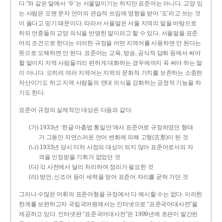
다.”와 같은 말에서 ‘두’는 서울말이기는 하지만 표준어는 아니다. 교양 있
는 사람은 오랜 문자 언어의 관습적 쓰임에 영향을 받아 ‘도’라고 쓰는 것
이 옳다고 믿기 때문이다. 따라서 서울말은 서울 지역의 말을 바탕으로
하되 언중들의 교양 의식을 반영한 말이라고 할 수 있다. 서울말을 표준
어의 조건으로 한다는 이러한 규정을 어떤 지역어를 사용하면 안 된다는
뜻으로 오해하면 안 된다. 표준어는 교육, 방송, 공식적 담화 등에서 써야
할 말이지 지역 사람들끼리 편하게 대화하는 경우에까지 꼭 써야 하는 말
이 아니다. 오히려 여러 지역어는 지역의 문화적 가치를 보존하는 소중한
자산이기도 하고 지역 사람들의 연대 의식을 강화하는 긍정적 기능을 하
기도 한다.
표준어 규정의 실제적인 대상은 다음과 같다.
(가) 1933년 ‘한글 마춤법 통일안’에서 표준어로 규정하였던 형태
가 그동안 자연스러운 언어 변화에 의해 고형(古形)이 된 것
(나) 1933년 당시 미처 사정의 대상이 되지 않아 표준어로서의 자
격을 인정받을 기회가 없었던 것
(다) 각 사전에서 달리 처리하여 정리가 필요한 것
(라) 방언, 신조어 등이 세력을 얻어 표준어 자리를 굳혀 가던 것
그러나 수많은 어휘의 표준어형을 규정에서 다 예시할 수는 없다. 이러한
한계를 보완하고자 국립국어원에서는 인터넷으로 “표준국어대사전”을
제공하고 있다. 인터넷판 “표준국어대사전”은 1999년에 초판이 발간된