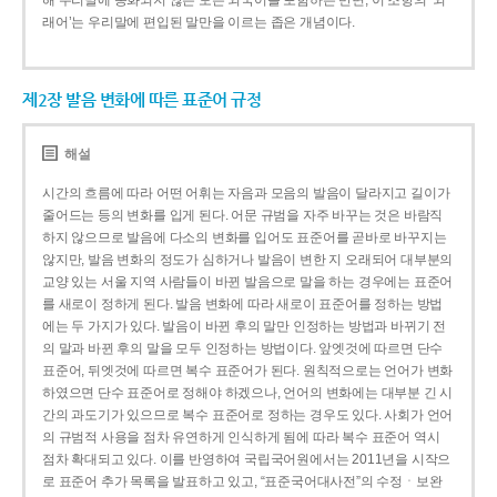
해 우리말에 동화되지 않은 모든 외국어를 포함하는 반면, 이 조항의 ‘외
래어’는 우리말에 편입된 말만을 이르는 좁은 개념이다.
제2장 발음 변화에 따른 표준어 규정
해설
시간의 흐름에 따라 어떤 어휘는 자음과 모음의 발음이 달라지고 길이가
줄어드는 등의 변화를 입게 된다. 어문 규범을 자주 바꾸는 것은 바람직
하지 않으므로 발음에 다소의 변화를 입어도 표준어를 곧바로 바꾸지는
않지만, 발음 변화의 정도가 심하거나 발음이 변한 지 오래되어 대부분의
교양 있는 서울 지역 사람들이 바뀐 발음으로 말을 하는 경우에는 표준어
를 새로이 정하게 된다. 발음 변화에 따라 새로이 표준어를 정하는 방법
에는 두 가지가 있다. 발음이 바뀐 후의 말만 인정하는 방법과 바뀌기 전
의 말과 바뀐 후의 말을 모두 인정하는 방법이다. 앞엣것에 따르면 단수
표준어, 뒤엣것에 따르면 복수 표준어가 된다. 원칙적으로는 언어가 변화
하였으면 단수 표준어로 정해야 하겠으나, 언어의 변화에는 대부분 긴 시
간의 과도기가 있으므로 복수 표준어로 정하는 경우도 있다. 사회가 언어
의 규범적 사용을 점차 유연하게 인식하게 됨에 따라 복수 표준어 역시
점차 확대되고 있다. 이를 반영하여 국립국어원에서는 2011년을 시작으
로 표준어 추가 목록을 발표하고 있고, “표준국어대사전”의 수정ㆍ보완