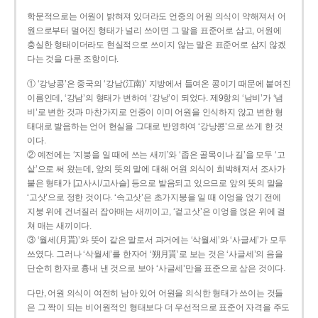
학문적으로는 어원이 밝혀져 있더라도 언중의 어원 의식이 약해져서 어
원으로부터 멀어진 형태가 널리 쓰이면 그 말을 표준어로 삼고, 어원에
충실한 형태이더라도 현실적으로 쓰이지 않는 말은 표준어로 삼지 않겠
다는 것을 다룬 조항이다.
① ‘강낭콩’은 중국의 ‘강남(江南)’ 지방에서 들여온 콩이기 때문에 붙여진
이름인데, ‘강남’의 형태가 변하여 ‘강낭’이 되었다. 제9항의 ‘남비’가 ‘냄
비’로 변한 것과 마찬가지로 언중이 이미 어원을 인식하지 않고 변한 형
태대로 발음하는 언어 현실을 그대로 반영하여 ‘강낭콩’으로 쓰게 한 것
이다.
② 예전에는 ‘지붕을 일 때에 쓰는 새끼’와 ‘좁은 골목이나 길’을 모두 ‘고
샅’으로 써 왔는데, 앞의 뜻의 말에 대해 어원 의식이 희박해져서 조사가
붙은 형태가 [고사시/고사슬] 등으로 발음되고 있으므로 앞의 뜻의 말을
‘고삿’으로 정한 것이다. ‘속고삿’은 초가지붕을 일 때 이엉을 얹기 전에
지붕 위에 건너질러 잡아매는 새끼이고, ‘겉고삿’은 이엉을 얹은 위에 걸
쳐 매는 새끼이다.
③ ‘월세(月貰)’와 뜻이 같은 말로서 과거에는 ‘삭월세’와 ‘사글세’가 모두
쓰였다. 그러나 ‘삭월세’를 한자어 ‘朔月貰’로 보는 것은 ‘사글세’의 음을
단순히 한자로 흉내 낸 것으로 보아 ‘사글세’만을 표준으로 삼은 것이다.
다만, 어원 의식이 여전히 남아 있어 어원을 의식한 형태가 쓰이는 것들
은 그 짝이 되는 비어원적인 형태보다 더 우선적으로 표준어 자격을 주도