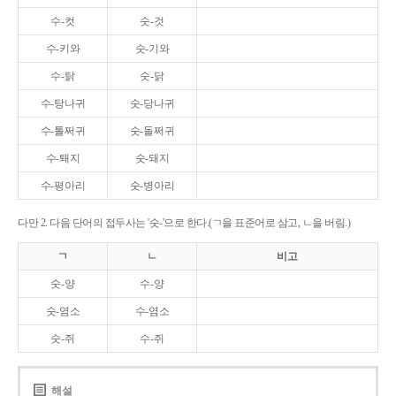
수-컷
숫-것
수-키와
숫-기와
수-탉
숫-닭
수-탕나귀
숫-당나귀
수-톨쩌귀
숫-돌쩌귀
수-퇘지
숫-돼지
수-평아리
숫-병아리
다만 2. 다음 단어의 접두사는 '숫-'으로 한다.(ㄱ을 표준어로 삼고, ㄴ을 버림.)
ㄱ
ㄴ
비고
숫-양
수-양
숫-염소
수-염소
숫-쥐
수-쥐
해설