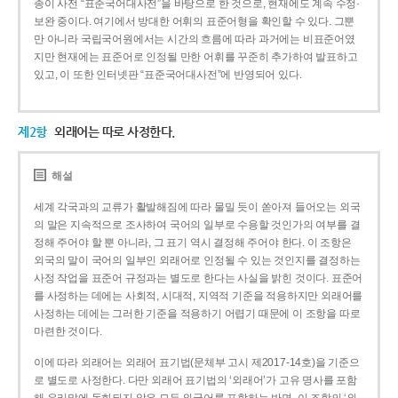
종이 사전 “표준국어대사전”을 바탕으로 한 것으로, 현재에도 계속 수정·
보완 중이다. 여기에서 방대한 어휘의 표준어형을 확인할 수 있다. 그뿐
만 아니라 국립국어원에서는 시간의 흐름에 따라 과거에는 비표준어였
지만 현재에는 표준어로 인정될 만한 어휘를 꾸준히 추가하여 발표하고
있고, 이 또한 인터넷판 “표준국어대사전”에 반영되어 있다.
제2항
외래어는 따로 사정한다.
해설
세계 각국과의 교류가 활발해짐에 따라 물밀 듯이 쏟아져 들어오는 외국
의 말은 지속적으로 조사하여 국어의 일부로 수용할 것인가의 여부를 결
정해 주어야 할 뿐 아니라, 그 표기 역시 결정해 주어야 한다. 이 조항은
외국의 말이 국어의 일부인 외래어로 인정될 수 있는 것인지를 결정하는
사정 작업을 표준어 규정과는 별도로 한다는 사실을 밝힌 것이다. 표준어
를 사정하는 데에는 사회적, 시대적, 지역적 기준을 적용하지만 외래어를
사정하는 데에는 그러한 기준을 적용하기 어렵기 때문에 이 조항을 따로
마련한 것이다.
이에 따라 외래어는 외래어 표기법(문체부 고시 제2017-14호)을 기준으
로 별도로 사정한다. 다만 외래어 표기법의 ‘외래어’가 고유 명사를 포함