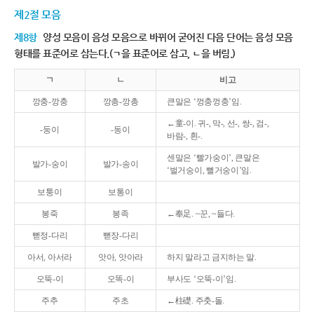
제2절 모음
제8항
양성 모음이 음성 모음으로 바뀌어 굳어진 다음 단어는 음성 모음
형태를 표준어로 삼는다.(ㄱ을 표준어로 삼고, ㄴ을 버림.)
ㄱ
ㄴ
비고
깡충-깡충
깡총-깡총
큰말은 ‘껑충껑충’임.
←童-이. 귀-, 막-, 선-, 쌍-, 검-,
-둥이
-동이
바람-, 흰-.
센말은 ‘빨가숭이’, 큰말은
발가-숭이
발가-송이
‘벌거숭이, 뻘거숭이’임.
보퉁이
보통이
봉죽
봉족
←奉足. ~꾼, ~들다.
뻗정-다리
뻗장-다리
아서, 아서라
앗아, 앗아라
하지 말라고 금지하는 말.
오뚝-이
오똑-이
부사도 ‘오뚝-이’임.
주추
주초
←柱礎. 주춧-돌.