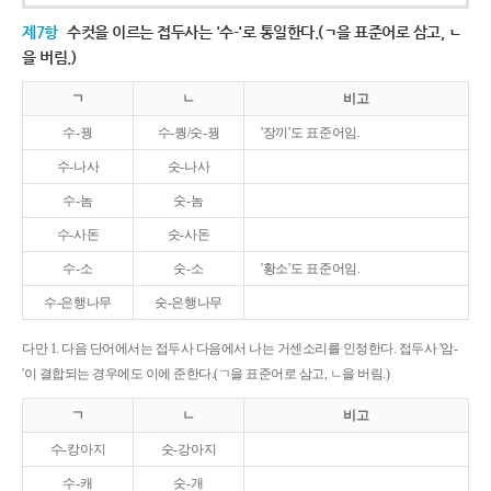
제7항
수컷을 이르는 접두사는 '수-'로 통일한다.(ㄱ을 표준어로 삼고, ㄴ
을 버림.)
ㄱ
ㄴ
비고
수-꿩
수-퀑/숫-꿩
'장끼'도 표준어임.
수-나사
숫-나사
수-놈
숫-놈
수-사돈
숫-사돈
수-소
숫-소
'황소'도 표준어임.
수-은행나무
숫-은행나무
다만 1. 다음 단어에서는 접두사 다음에서 나는 거센소리를 인정한다. 접두사 '암-
'이 결합되는 경우에도 이에 준한다.(ㄱ을 표준어로 삼고, ㄴ을 버림.)
ㄱ
ㄴ
비고
수-캉아지
숫-강아지
수-캐
숫-개