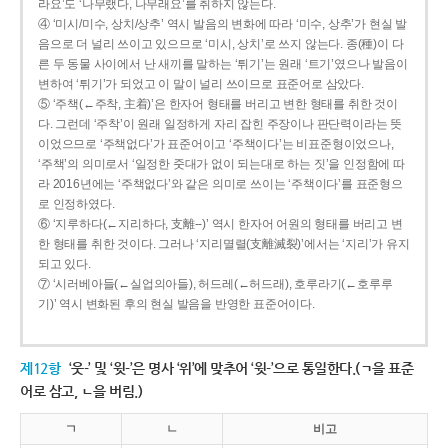
라요’도 ‘나무랬다, 나무래요’를 취하지 않는다.
④ ‘미시/미수, 상치/상추’ 역시 발음의 변화에 따라 ‘미수, 상추’가 현실 발
음으로 더 널리 쓰이고 있으므로 ‘미시, 상치’로 쓰지 않는다. 종(種)이 다
른 두 동물 사이에서 난 새끼를 말하는 ‘튀기’는 원래 ‘트기’였으나 발음이
변하여 ‘튀기’가 되었고 이 말이 널리 쓰이므로 표준어로 삼았다.
⑤ ‘주책(←주착, 主着)’은 한자어 형태를 버리고 변한 형태를 취한 것이
다. 그런데 ‘주착’이 원래 일정하게 자리 잡힌 주장이나 판단력이라는 뜻
이었으므로 ‘주책없다’가 표준어이고 ‘주책이다’는 비표준형이었으나,
‘주책’의 의미로서 ‘일정한 줏대가 없이 되는대로 하는 짓’을 인정함에 따
라 2016년에는 ‘주책없다’와 같은 의미로 쓰이는 ‘주책이다’를 표준형으
로 인정하였다.
⑥ ‘지루하다(←지리하다, 支離--)’ 역시 한자어 어원의 형태를 버리고 변
한 형태를 취한 것이다. 그러나 ‘지리멸렬(支離滅裂)’에서는 ‘지리’가 유지
되고 있다.
⑦ ‘시러베아들(←실업의아들), 허드레(←허드래), 호루라기(←호루루
기)’ 역시 변화된 후의 현실 발음을 반영한 표준어이다.
제12항
‘웃-’ 및 ‘윗-’은 명사 ‘위’에 맞추어 ‘윗-’으로 통일한다.(ㄱ을 표준
어로 삼고, ㄴ을 버림.)
ㄱ
ㄴ
비고