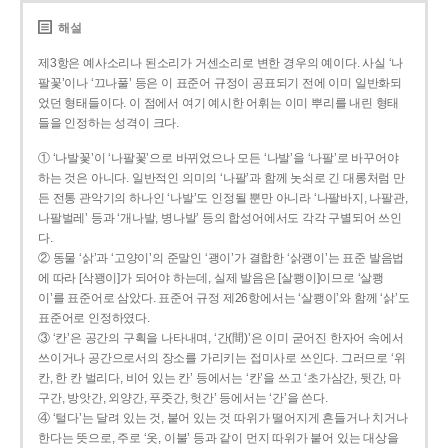
해설
제3항은 예사소리나 된소리가 거센소리로 변한 경우의 예이다. 사실 ‘나
팔꽃’이나 ‘끄나풀’ 등은 이 표준어 규정이 공표되기 전에 이미 일반화되
었던 형태들이다. 이 점에서 여기 예시한 어휘는 이미 뿌리를 내린 형태
들을 인정하는 성격이 크다.
① ‘나발꽃’이 ‘나팔꽃’으로 바뀌었으나 모든 ‘나발’을 ‘나팔’로 바꾸어야
하는 것은 아니다. 일반적인 의미의 ‘나팔’과 함께 놋쇠로 긴 대롱처럼 만
든 전통 관악기의 하나인 ‘나발’도 인정될 뿐만 아니라 ‘나팔바지, 나팔관,
나팔벌레’ 등과 ‘개나발, 병나발’ 등의 합성어에서도 각각 구별되어 쓰인
다.
② 동물 ‘삵’과 ‘고양이’의 준말인 ‘괭이’가 결합한 ‘삵괭이’는 표준 발음법
에 따라 [삭꽹이]가 되어야 하는데, 실제 발음은 [살쾡이]이므로 ‘살쾡
이’를 표준어로 삼았다. 표준어 규정 제26항에서는 ‘살쾡이’와 함께 ‘삵’도
표준어로 인정하였다.
③ ‘칸’은 공간의 구획을 나타내며, ‘간(間)’은 이미 굳어진 한자어 속에서
쓰이거나 공간으로서의 장소를 가리키는 접미사로 쓰인다. 그러므로 ‘위
칸, 한 칸 벌리다, 비어 있는 칸’ 등에서는 ‘칸’을 쓰고 ‘초가삼간, 뒷간, 마
구간, 방앗간, 외양간, 푸줏간, 헛간’ 등에서는 ‘간’을 쓴다.
④ ‘털다’는 달려 있는 것, 붙어 있는 것 따위가 떨어지게 흔들거나 치거나
한다는 뜻으로, 주로 ‘옷, 이불’ 등과 같이 먼지 따위가 붙어 있는 대상을