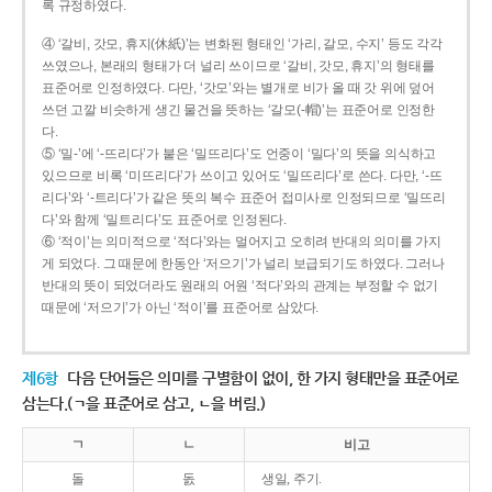
록 규정하였다.
④ ‘갈비, 갓모, 휴지(休紙)’는 변화된 형태인 ‘가리, 갈모, 수지’ 등도 각각
쓰였으나, 본래의 형태가 더 널리 쓰이므로 ‘갈비, 갓모, 휴지’의 형태를
표준어로 인정하였다. 다만, ‘갓모’와는 별개로 비가 올 때 갓 위에 덮어
쓰던 고깔 비슷하게 생긴 물건을 뜻하는 ‘갈모(-帽)’는 표준어로 인정한
다.
⑤ ‘밀-’에 ‘-뜨리다’가 붙은 ‘밀뜨리다’도 언중이 ‘밀다’의 뜻을 의식하고
있으므로 비록 ‘미뜨리다’가 쓰이고 있어도 ‘밀뜨리다’로 쓴다. 다만, ‘-뜨
리다’와 ‘-트리다’가 같은 뜻의 복수 표준어 접미사로 인정되므로 ‘밀뜨리
다’와 함께 ‘밀트리다’도 표준어로 인정된다.
⑥ ‘적이’는 의미적으로 ‘적다’와는 멀어지고 오히려 반대의 의미를 가지
게 되었다. 그 때문에 한동안 ‘저으기’가 널리 보급되기도 하였다. 그러나
반대의 뜻이 되었더라도 원래의 어원 ‘적다’와의 관계는 부정할 수 없기
때문에 ‘저으기’가 아닌 ‘적이’를 표준어로 삼았다.
제6항
다음 단어들은 의미를 구별함이 없이, 한 가지 형태만을 표준어로
삼는다.(ㄱ을 표준어로 삼고, ㄴ을 버림.)
ㄱ
ㄴ
비고
돌
돐
생일, 주기.