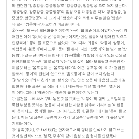
와 관련된 ‘강중강중, 깡쭝깡쭝’도 ‘강종강종, 깡쫑깡쫑’으로 쓰지 않는다.
‘깡충깡충, 강중강중, 깡쭝깡쭝’의 음성 모음 대응형은 각각 ‘껑충껑충, 겅
중겅중, 껑쭝껑쭝’이다. 그러나 ‘ 껑충하다’와 짝을 이루는 말은 ‘깡총하
다’로서 ‘깡충하다’가 오히려 비표준어이다.
② ‘-동이’도 음성 모음화를 인정하여 ‘-둥이’를 표준어로 삼았다. ‘-둥이’의
어원은 아이 ‘동(童)’을 쓴 ‘동이(童-)’이지만 현실 발음에서 멀어진 것으로
인정되어 ‘-둥이’를 표준으로 삼았다. 그에 따라 ‘귀둥이, 막둥이, 쌍둥이,
바람둥이, 흰둥이’에서 모두 ‘-둥이’를 쓴다. 다만, ‘쌍둥이’와는 별개로 ‘쌍
동밤’과 같은 단어에서는 한자어 ‘쌍동(雙童)’의 발음이 살아 있는 것으로
판단되므로 ‘쌍둥밤’으로 쓰지 않는다. 또 살이 올라 보드랍고 통통한 아
이를 뜻하는 ‘옴포동이’는 ‘옴포동하다’의 어근 ‘옴포동’에 ‘-이’가 결합된
말로서 ‘-둥이’와 관련이 없으므로 ‘옴포둥이’와 같이 쓰지 않는다.
③ ‘발가숭이’와 마찬가지로 ‘빨가숭이’도 양성 모음 뒤에 음성 모음이 결
합한 형태를 표준어로 삼는다. 이에 대응하는 짝은 ‘벌거숭이, 뻘거숭
이’이다. 그러나 ‘애송이’는 ‘애숭이’를 인정하지 않는다.
④ 물건을 보에 싸서 꾸려 놓은 것을 뜻하는 ‘보퉁이’와 함께 눈두덩의 불
룩한 부분을 뜻하는 ‘눈퉁이’나 미련한 사람을 낮추어 가리키는 ‘미련퉁
이’ 등에서도 ‘-퉁이’를 쓴다. 그러나 ‘고집통이, 골통이’에서는 ‘통이’를 쓰
는데, 이는 ‘고집통이, 골통이’가 각각 ‘고집통’, ‘골통’에 ‘-이’가 붙은 말이
기 때문이다.
⑤ ‘봉족(奉足), 주초(柱礎)’는 한자어로서의 형태를 인식하지 않고 쓰는
것이 일반적이므로 ‘봉죽, 주추’와 같이 음성 모음 형태를 인정했다.