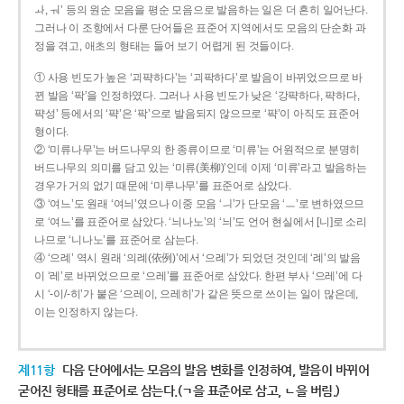
ㅘ, ㅝ’ 등의 원순 모음을 평순 모음으로 발음하는 일은 더 흔히 일어난다.
그러나 이 조항에서 다룬 단어들은 표준어 지역에서도 모음의 단순화 과
정을 겪고, 애초의 형태는 들어 보기 어렵게 된 것들이다.
① 사용 빈도가 높은 ‘괴퍅하다’는 ‘괴팍하다’로 발음이 바뀌었으므로 바
뀐 발음 ‘팍’을 인정하였다. 그러나 사용 빈도가 낮은 ‘강퍅하다, 퍅하다,
퍅성’ 등에서의 ‘퍅’은 ‘팍’으로 발음되지 않으므로 ‘퍅’이 아직도 표준어
형이다.
② ‘미류나무’는 버드나무의 한 종류이므로 ‘미류’는 어원적으로 분명히
버드나무의 의미를 담고 있는 ‘미류(美柳)’인데 이제 ‘미류’라고 발음하는
경우가 거의 없기 때문에 ‘미루나무’를 표준어로 삼았다.
③ ‘여느’도 원래 ‘여늬’였으나 이중 모음 ‘ㅢ’가 단모음 ‘ㅡ’로 변하였으므
로 ‘여느’를 표준어로 삼았다. ‘늬나노’의 ‘늬’도 언어 현실에서 [니]로 소리
나므로 ‘니나노’를 표준어로 삼는다.
④ ‘으례’ 역시 원래 ‘의례(依例)’에서 ‘으례’가 되었던 것인데 ‘례’의 발음
이 ‘레’로 바뀌었으므로 ‘으레’를 표준어로 삼았다. 한편 부사 ‘으레’에 다
시 ‘-이/-히’가 붙은 ‘으레이, 으레히’가 같은 뜻으로 쓰이는 일이 많은데,
이는 인정하지 않는다.
제11항
다음 단어에서는 모음의 발음 변화를 인정하여, 발음이 바뀌어
굳어진 형태를 표준어로 삼는다.(ㄱ을 표준어로 삼고, ㄴ을 버림.)