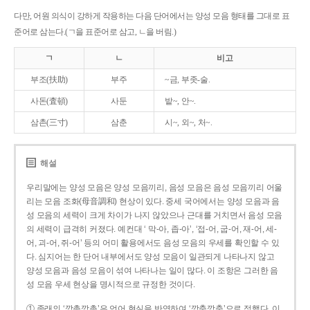
다만, 어원 의식이 강하게 작용하는 다음 단어에서는 양성 모음 형태를 그대로 표
준어로 삼는다.(ㄱ을 표준어로 삼고, ㄴ을 버림.)
ㄱ
ㄴ
비고
부조(扶助)
부주
~금, 부좃-술.
사돈(査頓)
사둔
밭~, 안~.
삼촌(三寸)
삼춘
시~, 외~, 처~.
해설
우리말에는 양성 모음은 양성 모음끼리, 음성 모음은 음성 모음끼리 어울
리는 모음 조화(母音調和) 현상이 있다. 중세 국어에서는 양성 모음과 음
성 모음의 세력이 크게 차이가 나지 않았으나 근대를 거치면서 음성 모음
의 세력이 급격히 커졌다. 예컨대 ‘ 막-아, 좁-아’, ‘접-어, 굽-어, 재-어, 세-
어, 괴-어, 쥐-어’ 등의 어미 활용에서도 음성 모음의 우세를 확인할 수 있
다. 심지어는 한 단어 내부에서도 양성 모음이 일관되게 나타나지 않고
양성 모음과 음성 모음이 섞여 나타나는 일이 많다. 이 조항은 그러한 음
성 모음 우세 현상을 명시적으로 규정한 것이다.
① 종래의 ‘깡총깡총’은 언어 현실을 반영하여 ‘깡충깡충’으로 정했다. 이