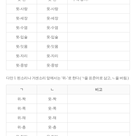
윗-사랑
웃-사랑
윗-세장
웃-세장
윗-수염
웃-수염
윗-입술
웃-입술
윗-잇몸
웃-잇몸
윗-자리
웃-자리
윗-중방
웃-중방
다만 1. 된소리나 거센소리 앞에서는 ‘위-’로 한다.(ㄱ을 표준어로 삼고, ㄴ을 버림.)
ㄱ
ㄴ
비고
위-짝
웃-짝
위-쪽
웃-쪽
위-채
웃-채
위-층
웃-층