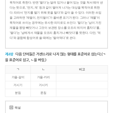
목적어로 취한다. 반면 ‘떨다’는 달려 있거나 붙어 있는 것을 쳐서 떼어 낸
다는 뜻으로, ‘먼지, 재’ 등과 같이 떨어져 나가는 대상을 목적어로 취한
다. 따라서 ‘먼지를 떨기 위해 옷을 털다’와 같이 쓸 수 있다. 이러한 쓰임
을 고려하면 ‘재떨이, 먼지떨이’가 올바른 표기가 된다. 그러나 ‘재물’이
목적어로 쓰이는 경우에는 유사한 의미로도 쓰인다. ‘털다’는 ‘남이 가진
재물을 몽땅 빼앗거나 그것이 보관된 장소를 모조리 뒤지어 훔치다’를,
‘떨다’는 ‘남에게서 재물을 모조리 훔치거나 빼앗다’를 뜻한다. 다만, ‘먹
다’와 결합해 합성어로 쓸 때에는 ‘털어먹다’로 쓴다.
제4항
다음 단어들은 거센소리로 나지 않는 형태를 표준어로 삼는다.(ㄱ
을 표준어로 삼고, ㄴ을 버림.)
ㄱ
ㄴ
비고
가을-갈이
가을-카리
거시기
거시키
분침
푼침
해설