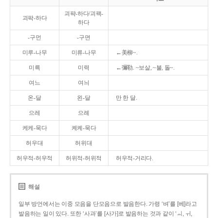
괴퍅-하다/괴팩-
괴팍-하다
하다
-구먼
-구면
미루-나무
미류-나무
←美柳~.
미륵
미력
←彌勒. ~보살, ~불, 돌~.
여느
여늬
온-달
왼-달
만 한 달.
으레
으례
케케-묵다
켸켸-묵다
허우대
허위대
허우적-허우적
허위적-허위적
허우적-거리다.
해설
일부 방언에서는 이중 모음을 단모음으로 발음한다. 가령 ‘벼’를 [베]라고
발음하는 일이 있다. 또한 ‘사과’를 [사가]로 발음하는 것과 같이 ‘ㅚ, ㅟ,