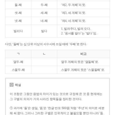
둘-째
두-째
‘제2, 두 개째’의 뜻.
셋-째
세-째
‘제3, 세 개째’의 뜻.
넷-째
네-째
‘제4, 네 개째’의 뜻.
1. 빌려주다, 빌려 오다.
빌리다
빌다
2. ‘용서를 빌다’는 ‘빌다’임.
다만, ‘둘째’는 십 단위 이상의 서수사에 쓰일 때에 ‘두째’로 한다.
ㄱ
ㄴ
비고
열두-째
열두 개째의 뜻은 ‘열둘째’로.
스물두-째
스물두 개째의 뜻은 ‘스물둘째’로.
해설
이 조항은 그동안 용법의 차이가 있는 것으로 규정해 온 것 중 현재에는
그 구별의 의의가 거의 사라진 항목들을 정리한 것이다.
① 과거에 ‘돌’은 생일, ‘돐’은 ‘한글 반포 500돐’처럼 ‘주년’의 의미로 세분
해 써 왔다. 그러나 그러한 구별은 인위적이고 불필요할 뿐만 아니라 ‘돐