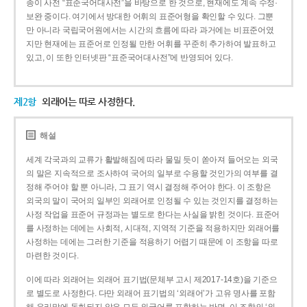
종이 사전 “표준국어대사전”을 바탕으로 한 것으로, 현재에도 계속 수정·
보완 중이다. 여기에서 방대한 어휘의 표준어형을 확인할 수 있다. 그뿐
만 아니라 국립국어원에서는 시간의 흐름에 따라 과거에는 비표준어였
지만 현재에는 표준어로 인정될 만한 어휘를 꾸준히 추가하여 발표하고
있고, 이 또한 인터넷판 “표준국어대사전”에 반영되어 있다.
제2항
외래어는 따로 사정한다.
해설
세계 각국과의 교류가 활발해짐에 따라 물밀 듯이 쏟아져 들어오는 외국
의 말은 지속적으로 조사하여 국어의 일부로 수용할 것인가의 여부를 결
정해 주어야 할 뿐 아니라, 그 표기 역시 결정해 주어야 한다. 이 조항은
외국의 말이 국어의 일부인 외래어로 인정될 수 있는 것인지를 결정하는
사정 작업을 표준어 규정과는 별도로 한다는 사실을 밝힌 것이다. 표준어
를 사정하는 데에는 사회적, 시대적, 지역적 기준을 적용하지만 외래어를
사정하는 데에는 그러한 기준을 적용하기 어렵기 때문에 이 조항을 따로
마련한 것이다.
이에 따라 외래어는 외래어 표기법(문체부 고시 제2017-14호)을 기준으
로 별도로 사정한다. 다만 외래어 표기법의 ‘외래어’가 고유 명사를 포함