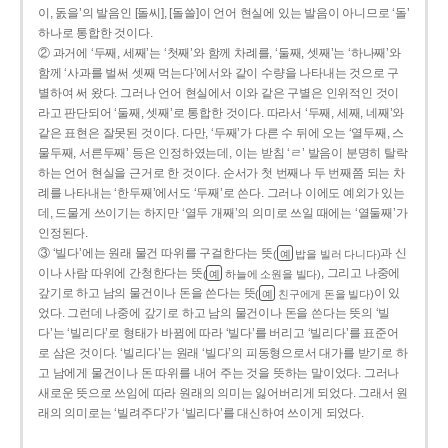
이, 돐을’의 발음인 [돌씨], [돌쓸]이 언어 현실에 있는 발음이 아니므로 ‘돌’
하나로 통합한 것이다.
② 과거에 ‘두째, 세째’는 ‘첫째’와 함께 차례를, ‘둘째, 셋째’는 ‘하나째’와
함께 ‘사과를 벌써 셋째 먹는다’에서와 같이 수량을 나타내는 것으로 구
별하여 써 왔다. 그러나 언어 현실에서 이와 같은 구별은 인위적인 것이
라고 판단되어 ‘둘째, 셋째’로 통합한 것이다. 따라서 ‘두째, 세째, 네째’와
같은 표현은 잘못된 것이다. 다만, ‘두째’가 다른 수 뒤에 오는 ‘열두째, 스
물두째, 서른두째’ 등은 인정하였는데, 이는 받침 ‘ㄹ’ 발음이 분명히 탈락
하는 언어 현실을 근거로 한 것이다. 순서가 첫 번째나 두 번째쯤 되는 차
례를 나타내는 ‘한두째’에서도 ‘두째’로 쓴다. 그러나 이에도 예외가 있는
데, 드물게 쓰이기는 하지만 ‘열두 개째’의 의미로 쓰일 때에는 ‘열둘째’가
인정된다.
③ ‘빌다’에는 원래 물건 따위를 구걸한다는 뜻
과 신
(
밥을 빌러 다니다)
예
이나 사람 따위에 간청한다는 뜻
, 그리고 나중에
(
하늘에 소원을 빌다)
예
갚기로 하고 남의 물건이나 돈을 쓴다는 뜻
이 있
(
친구에게 돈을 빌다)
예
었다. 그런데 나중에 갚기로 하고 남의 물건이나 돈을 쓴다는 뜻의 ‘빌
다’는 ‘빌리다’로 형태가 바뀜에 따라 ‘빌다’를 버리고 ‘빌리다’를 표준어
로 삼은 것이다. ‘빌리다’는 원래 ‘빌다’의 피동형으로서 대가를 받기로 하
고 남에게 물건이나 돈 따위를 내어 주는 것을 뜻하는 말이었다. 그러나
새로운 뜻으로 쓰임에 따라 원래의 의미는 잃어버리게 되었다. 그래서 원
래의 의미로는 ‘빌려주다’가 ‘빌리다’를 대신하여 쓰이게 되었다.