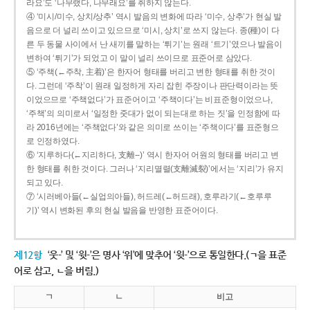
라요’도 ‘나무랬다, 나무래요’를 취하지 않는다.
④ ‘미시/미수, 상치/상추’ 역시 발음의 변화에 따라 ‘미수, 상추’가 현실 발
음으로 더 널리 쓰이고 있으므로 ‘미시, 상치’로 쓰지 않는다. 종(種)이 다
른 두 동물 사이에서 난 새끼를 말하는 ‘튀기’는 원래 ‘트기’였으나 발음이
변하여 ‘튀기’가 되었고 이 말이 널리 쓰이므로 표준어로 삼았다.
⑤ ‘주책(←주착, 主着)’은 한자어 형태를 버리고 변한 형태를 취한 것이
다. 그런데 ‘주착’이 원래 일정하게 자리 잡힌 주장이나 판단력이라는 뜻
이었으므로 ‘주책없다’가 표준어이고 ‘주책이다’는 비표준형이었으나,
‘주책’의 의미로서 ‘일정한 줏대가 없이 되는대로 하는 짓’을 인정함에 따
라 2016년에는 ‘주책없다’와 같은 의미로 쓰이는 ‘주책이다’를 표준형으
로 인정하였다.
⑥ ‘지루하다(←지리하다, 支離--)’ 역시 한자어 어원의 형태를 버리고 변
한 형태를 취한 것이다. 그러나 ‘지리멸렬(支離滅裂)’에서는 ‘지리’가 유지
되고 있다.
⑦ ‘시러베아들(←실업의아들), 허드레(←허드래), 호루라기(←호루루
기)’ 역시 변화된 후의 현실 발음을 반영한 표준어이다.
제12항
‘웃-’ 및 ‘윗-’은 명사 ‘위’에 맞추어 ‘윗-’으로 통일한다.(ㄱ을 표준
어로 삼고, ㄴ을 버림.)
ㄱ
ㄴ
비고