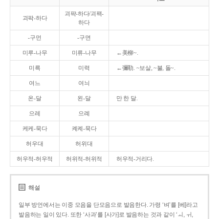
괴퍅-하다/괴팩-
괴팍-하다
하다
-구먼
-구면
미루-나무
미류-나무
←美柳~.
미륵
미력
←彌勒. ~보살, ~불, 돌~.
여느
여늬
온-달
왼-달
만 한 달.
으레
으례
케케-묵다
켸켸-묵다
허우대
허위대
허우적-허우적
허위적-허위적
허우적-거리다.
해설
일부 방언에서는 이중 모음을 단모음으로 발음한다. 가령 ‘벼’를 [베]라고
발음하는 일이 있다. 또한 ‘사과’를 [사가]로 발음하는 것과 같이 ‘ㅚ, ㅟ,