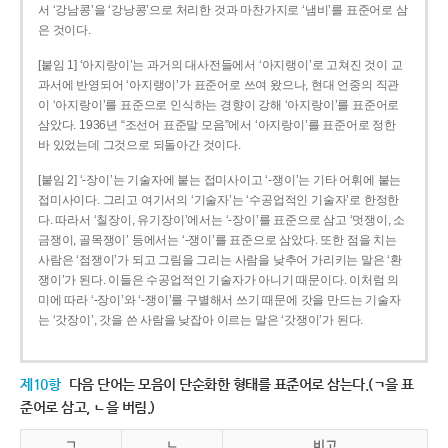
서 ‘강남콩’을 ‘강낭콩’으로 처리한 것과 마찬가지로 ‘냄비’를 표준어로 삼
은 것이다.
[붙임 1] ‘아지랑이’는 과거의 대사전들에서 ‘아지랭이’로 고쳐진 것이 교
과서에 반영되어 ‘아지랭이’가 표준어로 쓰여 왔으나, 현대 언중의 직관
이 ‘아지랑이’를 표준으로 인식하는 경향이 강해 ‘아지랑이’를 표준어로
삼았다. 1936년 “조선어 표준말 모음”에서 ‘아지랑이’를 표준어로 정한
바 있었는데 그것으로 되돌아간 것이다.
[붙임 2] ‘-장이’는 기술자에 붙는 접미사이고 ‘-쟁이’는 기타 어휘에 붙는
접미사이다. 그리고 여기서의 ‘기술자’는 ‘수공업적인 기술자’로 한정한
다. 따라서 ‘칠장이, 유기장이’에서는 ‘-장이’를 표준으로 삼고 ‘멋쟁이, 소
금쟁이, 골목쟁이’ 등에서는 ‘-쟁이’를 표준으로 삼았다. 또한 점을 치는
사람은 ‘점쟁이’가 되고 그림을 그리는 사람을 낮추어 가리키는 말은 ‘환
쟁이’가 된다. 이들은 수공업적인 기술자가 아니기 때문이다. 이처럼 의
미에 따라 ‘-장이’와 ‘-쟁이’를 구별해서 쓰기 때문에 갓을 만드는 기술자
는 ‘갓장이’, 갓을 쓴 사람을 낮잡아 이르는 말은 ‘갓쟁이’가 된다.
제10항
다음 단어는 모음이 단순화한 형태를 표준어로 삼는다.(ㄱ을 표
준어로 삼고, ㄴ을 버림.)
ㄱ
ㄴ
비고