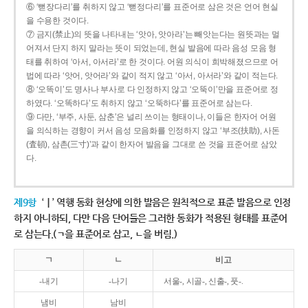
⑥ ‘뻗장다리’를 취하지 않고 ‘뻗정다리’를 표준어로 삼은 것은 언어 현실
을 수용한 것이다.
⑦ 금지(禁止)의 뜻을 나타내는 ‘앗아, 앗아라’는 빼앗는다는 원뜻과는 멀
어져서 단지 하지 말라는 뜻이 되었는데, 현실 발음에 따라 음성 모음 형
태를 취하여 ‘아서, 아서라’로 한 것이다. 어원 의식이 희박해졌으므로 어
법에 따라 ‘앗어, 앗어라’와 같이 적지 않고 ‘아서, 아서라’와 같이 적는다.
⑧ ‘오똑이’도 명사나 부사로 다 인정하지 않고 ‘오뚝이’만을 표준어로 정
하였다. ‘오똑하다’도 취하지 않고 ‘오뚝하다’를 표준어로 삼는다.
⑨ 다만, ‘부주, 사둔, 삼춘’은 널리 쓰이는 형태이나, 이들은 한자어 어원
을 의식하는 경향이 커서 음성 모음화를 인정하지 않고 ‘부조(扶助), 사돈
(査頓), 삼촌(三寸)’과 같이 한자어 발음을 그대로 쓴 것을 표준어로 삼았
다.
제9항
‘ㅣ’ 역행 동화 현상에 의한 발음은 원칙적으로 표준 발음으로 인정
하지 아니하되, 다만 다음 단어들은 그러한 동화가 적용된 형태를 표준어
로 삼는다.(ㄱ을 표준어로 삼고, ㄴ을 버림.)
ㄱ
ㄴ
비고
-내기
-나기
서울-, 시골-, 신출-, 풋-.
냄비
남비