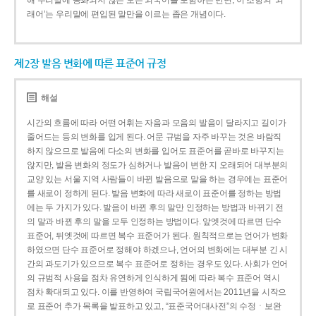
해 우리말에 동화되지 않은 모든 외국어를 포함하는 반면, 이 조항의 ‘외
래어’는 우리말에 편입된 말만을 이르는 좁은 개념이다.
제2장 발음 변화에 따른 표준어 규정
해설
시간의 흐름에 따라 어떤 어휘는 자음과 모음의 발음이 달라지고 길이가
줄어드는 등의 변화를 입게 된다. 어문 규범을 자주 바꾸는 것은 바람직
하지 않으므로 발음에 다소의 변화를 입어도 표준어를 곧바로 바꾸지는
않지만, 발음 변화의 정도가 심하거나 발음이 변한 지 오래되어 대부분의
교양 있는 서울 지역 사람들이 바뀐 발음으로 말을 하는 경우에는 표준어
를 새로이 정하게 된다. 발음 변화에 따라 새로이 표준어를 정하는 방법
에는 두 가지가 있다. 발음이 바뀐 후의 말만 인정하는 방법과 바뀌기 전
의 말과 바뀐 후의 말을 모두 인정하는 방법이다. 앞엣것에 따르면 단수
표준어, 뒤엣것에 따르면 복수 표준어가 된다. 원칙적으로는 언어가 변화
하였으면 단수 표준어로 정해야 하겠으나, 언어의 변화에는 대부분 긴 시
간의 과도기가 있으므로 복수 표준어로 정하는 경우도 있다. 사회가 언어
의 규범적 사용을 점차 유연하게 인식하게 됨에 따라 복수 표준어 역시
점차 확대되고 있다. 이를 반영하여 국립국어원에서는 2011년을 시작으
로 표준어 추가 목록을 발표하고 있고, “표준국어대사전”의 수정ㆍ보완