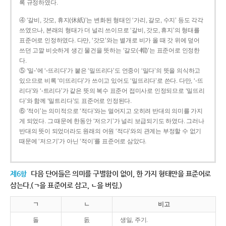
록 규정하였다.
④ ‘갈비, 갓모, 휴지(休紙)’는 변화된 형태인 ‘가리, 갈모, 수지’ 등도 각각
쓰였으나, 본래의 형태가 더 널리 쓰이므로 ‘갈비, 갓모, 휴지’의 형태를
표준어로 인정하였다. 다만, ‘갓모’와는 별개로 비가 올 때 갓 위에 덮어
쓰던 고깔 비슷하게 생긴 물건을 뜻하는 ‘갈모(-帽)’는 표준어로 인정한
다.
⑤ ‘밀-’에 ‘-뜨리다’가 붙은 ‘밀뜨리다’도 언중이 ‘밀다’의 뜻을 의식하고
있으므로 비록 ‘미뜨리다’가 쓰이고 있어도 ‘밀뜨리다’로 쓴다. 다만, ‘-뜨
리다’와 ‘-트리다’가 같은 뜻의 복수 표준어 접미사로 인정되므로 ‘밀뜨리
다’와 함께 ‘밀트리다’도 표준어로 인정된다.
⑥ ‘적이’는 의미적으로 ‘적다’와는 멀어지고 오히려 반대의 의미를 가지
게 되었다. 그 때문에 한동안 ‘저으기’가 널리 보급되기도 하였다. 그러나
반대의 뜻이 되었더라도 원래의 어원 ‘적다’와의 관계는 부정할 수 없기
때문에 ‘저으기’가 아닌 ‘적이’를 표준어로 삼았다.
제6항
다음 단어들은 의미를 구별함이 없이, 한 가지 형태만을 표준어로
삼는다.(ㄱ을 표준어로 삼고, ㄴ을 버림.)
ㄱ
ㄴ
비고
돌
돐
생일, 주기.