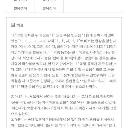
발목쟁이
발목장이
해설
‘ㅣ’ 역행 동화란 뒤에 오는 ‘ㅣ’ 모음 혹은 반모음 ‘ㅣ[j]’에 동화되어 앞에
있는 ‘ㅏ, ㅓ, ㅗ, ㅜ, ㅡ’가 각각 ‘ㅐ, ㅔ, ㅚ, ㅟ, ㅣ’로 바뀌는 현상을 말한다.
가령, ‘아비, 어미, 고기, 죽이다, 끓이다’는 자주 [애비], [에미], [괴기], [쥐기
다], [끼리다]로 발음된다. ‘ㅣ’ 역행 동화는 전국적으로 자주 일어나는 현
상이다. 체언에 조사가 붙은 ‘밥이’를 [배비]와 같이 발음하는 경우는 일부
지역에 국한되어 있으나, 한 단어 안에서는 ‘ㅣ’ 역행 동화가 자주 일어난
다. 그러나 대부분 주의해서 발음하면 피할 수 있는 발음이므로 그 동화
형을 표준어로 삼기 어렵다. 또한 이 동화 현상은 매우 광범위하여 그 동
화형을 다 표준어로 인정하면 오히려 혼란을 일으킬 우려도 있다. 그리하
여 ‘ㅣ’ 역행 동화 현상을 인정하는 표준어는 최소화하였다.
① ‘-나기’는, 서울에서 났다는 뜻의 ‘서울나기’는 그대로 쓰임 직하지만
‘신출나기, 풋나기’는 어색하므로 일률적으로 ‘-내기’를 표준으로 삼았다.
‘여간내기, 보통내기, 새내기’ 등의 어휘에서도 마찬가지로 ‘-내기’를 표준
으로 삼는다.
② ‘남비’는 종래 일본어 ‘나베[鍋]’에서 온 말이라 하여 원형을 의식해서
처리했던 것이나, 현대에는 어원 의식이 거의 사라졌다. 따라서 제5항에