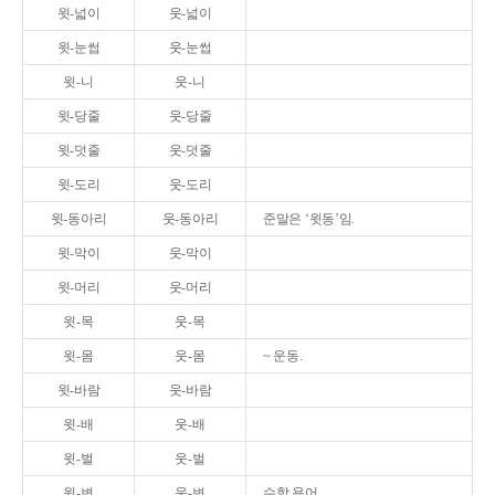
윗-넓이
웃-넓이
윗-눈썹
웃-눈썹
윗-니
웃-니
윗-당줄
웃-당줄
윗-덧줄
웃-덧줄
윗-도리
웃-도리
윗-동아리
웃-동아리
준말은 ‘윗동’임.
윗-막이
웃-막이
윗-머리
웃-머리
윗-목
웃-목
윗-몸
웃-몸
~ 운동.
윗-바람
웃-바람
윗-배
웃-배
윗-벌
웃-벌
윗-변
웃-변
수학 용어.