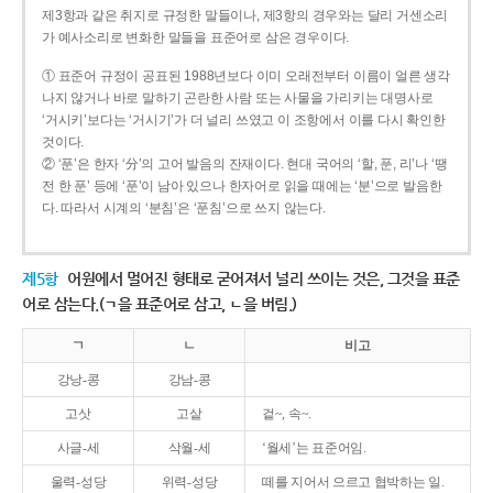
제3항과 같은 취지로 규정한 말들이나, 제3항의 경우와는 달리 거센소리
가 예사소리로 변화한 말들을 표준어로 삼은 경우이다.
① 표준어 규정이 공표된 1988년보다 이미 오래전부터 이름이 얼른 생각
나지 않거나 바로 말하기 곤란한 사람 또는 사물을 가리키는 대명사로
‘거시키’보다는 ‘거시기’가 더 널리 쓰였고 이 조항에서 이를 다시 확인한
것이다.
② ‘푼’은 한자 ‘分’의 고어 발음의 잔재이다. 현대 국어의 ‘할, 푼, 리’나 ‘땡
전 한 푼’ 등에 ‘푼’이 남아 있으나 한자어로 읽을 때에는 ‘분’으로 발음한
다. 따라서 시계의 ‘분침’은 ‘푼침’으로 쓰지 않는다.
제5항
어원에서 멀어진 형태로 굳어져서 널리 쓰이는 것은, 그것을 표준
어로 삼는다.(ㄱ을 표준어로 삼고, ㄴ을 버림.)
ㄱ
ㄴ
비고
강낭-콩
강남-콩
고삿
고샅
겉~, 속~.
사글-세
삭월-세
‘월세’는 표준어임.
울력-성당
위력-성당
떼를 지어서 으르고 협박하는 일.