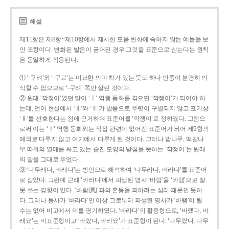
해설
제11항은 제8항~제10항에서 제시한 모음 변화에 속하지 않는 예들을 보
인 조항이다. 변화된 발음이 굳어진 경우 그것을 표준으로 삼는다는 원칙
은 동일하게 적용된다.
① ‘-구려’와 ‘-구료’는 미묘한 의미 차가 있는 듯도 하나 언중이 분명히 의
식할 수 없으므로 ‘-구려’ 쪽만 살린 것이다.
② 원래 ‘깍정이’였던 말이 ‘ㅣ’ 역행 동화를 겪으면 ‘깍젱이’가 되어야 하
는데, 언어 현실에서 ‘ㅐ’와 ‘ㅔ’가 발음으로 뚜렷이 구별되지 않고 표기상
‘ㅐ’를 선호한다는 점에 근거하여 표준어를 ‘깍쟁이’로 정하였다. 그럼으
로써 이는 ‘ㅣ’ 역행 동화와는 직접 관련이 없어진 표준어가 되어 제9항의
예외로 다루지 않고 여기에서 다루게 된 것이다. 그러나 밤나무, 떡갈나
무 따위의 열매를 싸고 있는 술잔 모양의 받침을 뜻하는 ‘깍정이’는 원래
의 말을 그대로 두었다.
③ ‘나무래다, 바래다’는 방언으로 해석하여 ‘나무라다, 바라다’를 표준어
로 삼았다. 그런데 근래 ‘바라다’에서 파생된 명사 ‘바람’을 ‘바램’으로 잘
못 쓰는 경향이 있다. ‘바람[風]’과의 혼동을 피하려는 심리 때문인 듯하
다. 그러나 동사가 ‘바라다’인 이상 그로부터 파생된 명사가 ‘바램’이 될
수는 없어 비고에서 이를 명기하였다. ‘바라다’의 활용형으로, ‘바랬다, 바
래요’는 비표준형이고 ‘바랐다, 바라요’가 표준형이 된다. ‘나무랐다, 나무