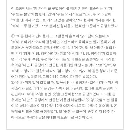
이 조항에서는 ‘암’과 ‘수’를 구별하여 쓸 때의 기본적 표준어는 ‘암’과
‘수’임을 분명히 밝혔다. ‘암’과 ‘수’는 역사적으로 ‘암ㅎ, 수ㅎ’과 같이
‘ㅎ’을 맨 마지막 음으로 가지고 있는 말이었으나 현대에 와서는 이러한
‘ㅎ’이 모두 떨어졌으므로 떨어진 형태를 기본적인 표준어로 규정하였다.
① ‘ㅎ’은 현대의 단어들에도 그 발음의 흔적이 많이 남아 있는데, 이
‘ㅎ’이 뒤의 예사소리와 결합하면 거센소리로 축약되는 일이 흔하여 이
조항에서 부가적으로 규정하였다. 즉 ‘암ㅎ’에 ‘개, 닭, 병아리’가 결합하
면 각각 ‘암캐, 암탉, 암평아리’가 되고 ‘수ㅎ’에 ‘개, 닭, 병아리’가 결합하
면 각각 ‘수캐, 수탉, 수평아리’가 되는 언어 현실을 존중하였다. 이러한
축약은 ‘다만 1’ 규정에서 언급한 예들에만 해당되는 것이므로 ‘암ㅎ, 수
ㅎ’에 ‘고양이’가 결합하더라도 ‘암고양이, 수고양이’와 같은 형태가 표준
어가 된다. 발음도 [암고양이], [수고양이]가 표준 발음이다.
② ‘수’와 뒤의 말이 결합할 때, 발음상 [ㄴ(ㄴ)] 첨가가 일어나거나 뒤의 예
사소리가 된소리가 되는 경우 사이시옷과 유사한 효과를 보이는 것이라
판단하여 ‘수’에 ‘ㅅ’을 붙인 ‘숫’을 표준어형으로 규정하였다. 이러한 경
우에는 ‘다만 2’ 규정에서 언급한 예들만 해당한다. ‘숫양, 숫염소’는 발음
이 [순냥], [순념소]이지 [수양], [수염소]가 아니므로 ‘수양, 수염소’와 같은
형태를 비표준어로 규정하였다. 또 ‘숫쥐’는 발음이 [숟쮜]이지 [수쥐]가
아니므로 ‘수쥐’와 같은 형태를 비표준어로 규정하였다.