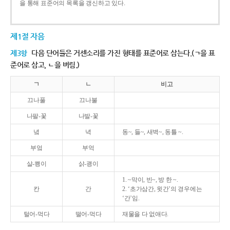
을 통해 표준어의 목록을 갱신하고 있다.
제1절 자음
제3항
다음 단어들은 거센소리를 가진 형태를 표준어로 삼는다.(ㄱ을 표
준어로 삼고, ㄴ을 버림.)
ㄱ
ㄴ
비고
끄나풀
끄나불
나팔-꽃
나발-꽃
녘
녁
동~, 들~, 새벽~, 동틀 ~.
부엌
부억
살-쾡이
삵-괭이
1. ~막이, 빈~, 방 한 ~.
칸
간
2. ‘초가삼간, 윗간’의 경우에는
‘간’임.
털어-먹다
떨어-먹다
재물을 다 없애다.