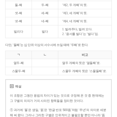
둘-째
두-째
‘제2, 두 개째’의 뜻.
셋-째
세-째
‘제3, 세 개째’의 뜻.
넷-째
네-째
‘제4, 네 개째’의 뜻.
1. 빌려주다, 빌려 오다.
빌리다
빌다
2. ‘용서를 빌다’는 ‘빌다’임.
다만, ‘둘째’는 십 단위 이상의 서수사에 쓰일 때에 ‘두째’로 한다.
ㄱ
ㄴ
비고
열두-째
열두 개째의 뜻은 ‘열둘째’로.
스물두-째
스물두 개째의 뜻은 ‘스물둘째’로.
해설
이 조항은 그동안 용법의 차이가 있는 것으로 규정해 온 것 중 현재에는
그 구별의 의의가 거의 사라진 항목들을 정리한 것이다.
① 과거에 ‘돌’은 생일, ‘돐’은 ‘한글 반포 500돐’처럼 ‘주년’의 의미로 세분
해 써 왔다. 그러나 그러한 구별은 인위적이고 불필요할 뿐만 아니라 ‘돐