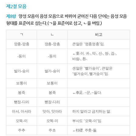
제2절 모음
제8항
양성 모음이 음성 모음으로 바뀌어 굳어진 다음 단어는 음성 모음
형태를 표준어로 삼는다.(ㄱ을 표준어로 삼고, ㄴ을 버림.)
ㄱ
ㄴ
비고
깡충-깡충
깡총-깡총
큰말은 ‘껑충껑충’임.
←童-이. 귀-, 막-, 선-, 쌍-, 검-,
-둥이
-동이
바람-, 흰-.
센말은 ‘빨가숭이’, 큰말은
발가-숭이
발가-송이
‘벌거숭이, 뻘거숭이’임.
보퉁이
보통이
봉죽
봉족
←奉足. ~꾼, ~들다.
뻗정-다리
뻗장-다리
아서, 아서라
앗아, 앗아라
하지 말라고 금지하는 말.
오뚝-이
오똑-이
부사도 ‘오뚝-이’임.
주추
주초
←柱礎. 주춧-돌.