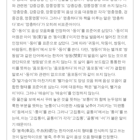
와 관련된 ‘강중강중, 깡쭝깡쭝’도 ‘강종강종, 깡쫑깡쫑’으로 쓰지 않는다.
‘깡충깡충, 강중강중, 깡쭝깡쭝’의 음성 모음 대응형은 각각 ‘껑충껑충, 겅
중겅중, 껑쭝껑쭝’이다. 그러나 ‘ 껑충하다’와 짝을 이루는 말은 ‘깡총하
다’로서 ‘깡충하다’가 오히려 비표준어이다.
② ‘-동이’도 음성 모음화를 인정하여 ‘-둥이’를 표준어로 삼았다. ‘-둥이’의
어원은 아이 ‘동(童)’을 쓴 ‘동이(童-)’이지만 현실 발음에서 멀어진 것으로
인정되어 ‘-둥이’를 표준으로 삼았다. 그에 따라 ‘귀둥이, 막둥이, 쌍둥이,
바람둥이, 흰둥이’에서 모두 ‘-둥이’를 쓴다. 다만, ‘쌍둥이’와는 별개로 ‘쌍
동밤’과 같은 단어에서는 한자어 ‘쌍동(雙童)’의 발음이 살아 있는 것으로
판단되므로 ‘쌍둥밤’으로 쓰지 않는다. 또 살이 올라 보드랍고 통통한 아
이를 뜻하는 ‘옴포동이’는 ‘옴포동하다’의 어근 ‘옴포동’에 ‘-이’가 결합된
말로서 ‘-둥이’와 관련이 없으므로 ‘옴포둥이’와 같이 쓰지 않는다.
③ ‘발가숭이’와 마찬가지로 ‘빨가숭이’도 양성 모음 뒤에 음성 모음이 결
합한 형태를 표준어로 삼는다. 이에 대응하는 짝은 ‘벌거숭이, 뻘거숭
이’이다. 그러나 ‘애송이’는 ‘애숭이’를 인정하지 않는다.
④ 물건을 보에 싸서 꾸려 놓은 것을 뜻하는 ‘보퉁이’와 함께 눈두덩의 불
룩한 부분을 뜻하는 ‘눈퉁이’나 미련한 사람을 낮추어 가리키는 ‘미련퉁
이’ 등에서도 ‘-퉁이’를 쓴다. 그러나 ‘고집통이, 골통이’에서는 ‘통이’를 쓰
는데, 이는 ‘고집통이, 골통이’가 각각 ‘고집통’, ‘골통’에 ‘-이’가 붙은 말이
기 때문이다.
⑤ ‘봉족(奉足), 주초(柱礎)’는 한자어로서의 형태를 인식하지 않고 쓰는
것이 일반적이므로 ‘봉죽, 주추’와 같이 음성 모음 형태를 인정했다.