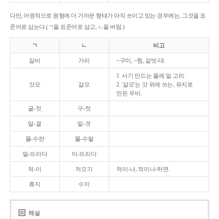
다만, 어원적으로 원형에 더 가까운 형태가 아직 쓰이고 있는 경우에는, 그것을 표
준어로 삼는다.(ㄱ을 표준어로 삼고, ㄴ을 버림.)
ㄱ
ㄴ
비고
갈비
가리
~구이, ~찜, 갈빗-대.
1. 사기 만드는 물레 밑 고리.
갓모
갈모
2. '갈모'는 갓 위에 쓰는, 유지로
만든 우비.
굴-젓
구-젓
말-곁
말-겻
물-수란
물-수랄
밀-뜨리다
미-뜨리다
적-이
저으기
적이-나, 적이나-하면.
휴지
수지
해설