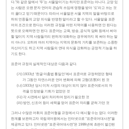
다.”와 같은 말에서 ‘두’는 서울말이기는 하지만 표준어는 아니다. 교양 있
는 사람은 오랜 문자 언어의 관습적 쓰임에 영향을 받아 ‘도’라고 쓰는 것
이 옳다고 믿기 때문이다. 따라서 서울말은 서울 지역의 말을 바탕으로
하되 언중들의 교양 의식을 반영한 말이라고 할 수 있다. 서울말을 표준
어의 조건으로 한다는 이러한 규정을 어떤 지역어를 사용하면 안 된다는
뜻으로 오해하면 안 된다. 표준어는 교육, 방송, 공식적 담화 등에서 써야
할 말이지 지역 사람들끼리 편하게 대화하는 경우에까지 꼭 써야 하는 말
이 아니다. 오히려 여러 지역어는 지역의 문화적 가치를 보존하는 소중한
자산이기도 하고 지역 사람들의 연대 의식을 강화하는 긍정적 기능을 하
기도 한다.
표준어 규정의 실제적인 대상은 다음과 같다.
(가) 1933년 ‘한글 마춤법 통일안’에서 표준어로 규정하였던 형태
가 그동안 자연스러운 언어 변화에 의해 고형(古形)이 된 것
(나) 1933년 당시 미처 사정의 대상이 되지 않아 표준어로서의 자
격을 인정받을 기회가 없었던 것
(다) 각 사전에서 달리 처리하여 정리가 필요한 것
(라) 방언, 신조어 등이 세력을 얻어 표준어 자리를 굳혀 가던 것
그러나 수많은 어휘의 표준어형을 규정에서 다 예시할 수는 없다. 이러한
한계를 보완하고자 국립국어원에서는 인터넷으로 “표준국어대사전”을
제공하고 있다. 인터넷판 “표준국어대사전”은 1999년에 초판이 발간된