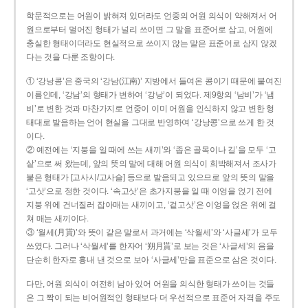
학문적으로는 어원이 밝혀져 있더라도 언중의 어원 의식이 약해져서 어
원으로부터 멀어진 형태가 널리 쓰이면 그 말을 표준어로 삼고, 어원에
충실한 형태이더라도 현실적으로 쓰이지 않는 말은 표준어로 삼지 않겠
다는 것을 다룬 조항이다.
① ‘강낭콩’은 중국의 ‘강남(江南)’ 지방에서 들여온 콩이기 때문에 붙여진
이름인데, ‘강남’의 형태가 변하여 ‘강낭’이 되었다. 제9항의 ‘남비’가 ‘냄
비’로 변한 것과 마찬가지로 언중이 이미 어원을 인식하지 않고 변한 형
태대로 발음하는 언어 현실을 그대로 반영하여 ‘강낭콩’으로 쓰게 한 것
이다.
② 예전에는 ‘지붕을 일 때에 쓰는 새끼’와 ‘좁은 골목이나 길’을 모두 ‘고
샅’으로 써 왔는데, 앞의 뜻의 말에 대해 어원 의식이 희박해져서 조사가
붙은 형태가 [고사시/고사슬] 등으로 발음되고 있으므로 앞의 뜻의 말을
‘고삿’으로 정한 것이다. ‘속고삿’은 초가지붕을 일 때 이엉을 얹기 전에
지붕 위에 건너질러 잡아매는 새끼이고, ‘겉고삿’은 이엉을 얹은 위에 걸
쳐 매는 새끼이다.
③ ‘월세(月貰)’와 뜻이 같은 말로서 과거에는 ‘삭월세’와 ‘사글세’가 모두
쓰였다. 그러나 ‘삭월세’를 한자어 ‘朔月貰’로 보는 것은 ‘사글세’의 음을
단순히 한자로 흉내 낸 것으로 보아 ‘사글세’만을 표준으로 삼은 것이다.
다만, 어원 의식이 여전히 남아 있어 어원을 의식한 형태가 쓰이는 것들
은 그 짝이 되는 비어원적인 형태보다 더 우선적으로 표준어 자격을 주도