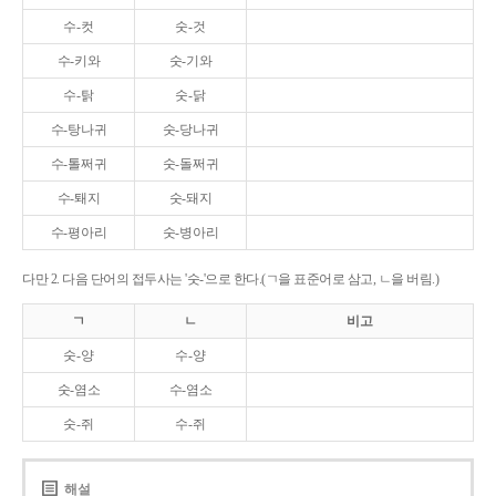
수-컷
숫-것
수-키와
숫-기와
수-탉
숫-닭
수-탕나귀
숫-당나귀
수-톨쩌귀
숫-돌쩌귀
수-퇘지
숫-돼지
수-평아리
숫-병아리
다만 2. 다음 단어의 접두사는 '숫-'으로 한다.(ㄱ을 표준어로 삼고, ㄴ을 버림.)
ㄱ
ㄴ
비고
숫-양
수-양
숫-염소
수-염소
숫-쥐
수-쥐
해설