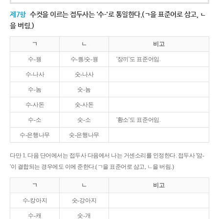
제7항
수컷을 이르는 접두사는 '수-'로 통일한다.(ㄱ을 표준어로 삼고, ㄴ
을 버림.)
ㄱ
ㄴ
비고
수-꿩
수-퀑/숫-꿩
'장끼'도 표준어임.
수-나사
숫-나사
수-놈
숫-놈
수-사돈
숫-사돈
수-소
숫-소
'황소'도 표준어임.
수-은행나무
숫-은행나무
다만 1. 다음 단어에서는 접두사 다음에서 나는 거센소리를 인정한다. 접두사 '암-
'이 결합되는 경우에도 이에 준한다.(ㄱ을 표준어로 삼고, ㄴ을 버림.)
ㄱ
ㄴ
비고
수-캉아지
숫-강아지
수-캐
숫-개