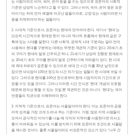
는 사람이라도 비어, 속어, 은어 등을 쓸 수는 있으므로 표준어의 사회적
기준은 상당히 느슨하다고 할 수 있다. 그러나 비어, 속어, 은어 등은 표준
어이기는 하되 언어 예절에 어긋난 말들이므로, 교양 있는 사람이라면 사
용을 자제하여야 하는 말들이다.
2. 시대적 기준으로서, 표준어는 현대의 언어여야 한다. 여기서 ‘현대’는
단순히 시간적으로 현재란 뜻이 아니라 역사적 흐름에서 현재와 같은 구
획에 있는 시대를 말한다. 다른 사회적, 경제적 시대 구분과는 달리 언어
사용에서 현대를 구분하는 데에는 뚜렷한 객관적 기준이 없다. 20세기 초
의 구어가 현대의 말로 간주되곤 하나, 21세기가 상당히 진행된 현재로서
는 20세기 초의 구어를 현대의 말로 간주하기에 어려움이 있다. 한 시대
에 최대 4세대가 공존할 수 있으므로 세대 간 시간 차를 30년 남짓으로
잡으면 넉넉잡아 100년 정도의 시간 차가 있는 말들이 한 시대에 쓰일 수
있다. 그러므로 현대를 100년 전으로부터 현재 시점까지의 기간으로 규
정할 수도 있을 것이다. 그러나 이러한 시간 인식은 ‘현대’ 개념의 모호함
때문에 편의상 행할 수 있는 것일 뿐 객관적인 것은 아니다. ‘현대’는 국어
언중들의 직관으로 이해하여야 한다.
3. 지역적 기준으로서, 표준어는 서울말이어야 한다. 이는 표준어의 공용
어적 성격을 가장 크게 드러내 주는 기준이다. 가령, 많은 지역 사람들이
모여서 공식적인 이야기를 나눌 때 각자의 지역어를 사용한다면 의사소
통이 어려워질 수 있는데, 이를 방지하기 위해 표준어의 조건으로 서울말
을 제시한 것이다. 물론 서울말이라도 비표준적인 요소가 있다. “나두 간