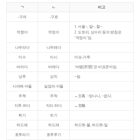
ㄱ
ㄴ
비고
-구려
-구료
1. 서울~, 알~, 찰~.
깍쟁이
깍정이
2. 도토리, 상수리 등의 받침은
‘깍정이’임.
나무라다
나무래다
미수
미시
미숫-가루.
바라다
바래다
‘바램[所望]’은 비표준어임.
상추
상치
~쌈.
시러베-아들
실업의-아들
주책
주착
←主着. ~망나니, ~없다.
지루-하다
지리-하다
←支離.
튀기
트기
허드레
허드래
허드렛-물, 허드렛-일.
호루라기
호루루기