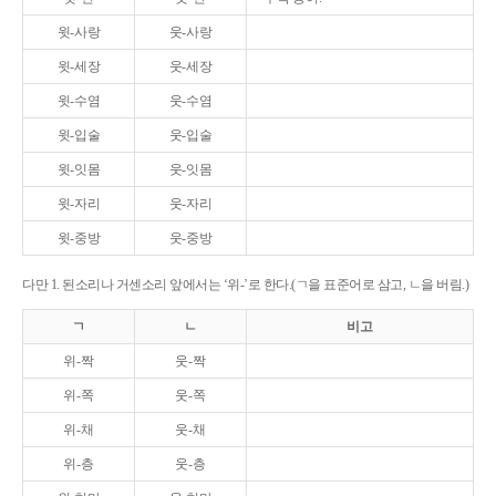
윗-사랑
웃-사랑
윗-세장
웃-세장
윗-수염
웃-수염
윗-입술
웃-입술
윗-잇몸
웃-잇몸
윗-자리
웃-자리
윗-중방
웃-중방
다만 1. 된소리나 거센소리 앞에서는 ‘위-’로 한다.(ㄱ을 표준어로 삼고, ㄴ을 버림.)
ㄱ
ㄴ
비고
위-짝
웃-짝
위-쪽
웃-쪽
위-채
웃-채
위-층
웃-층