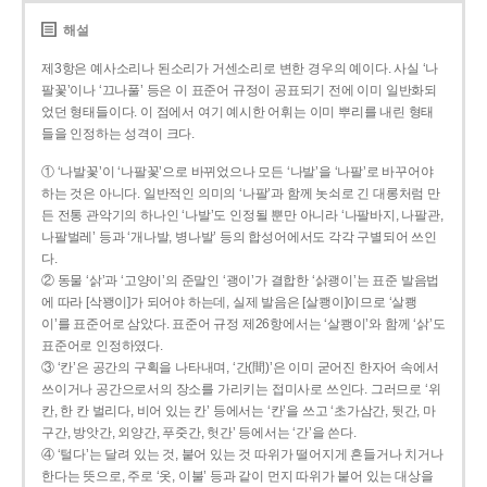
해설
제3항은 예사소리나 된소리가 거센소리로 변한 경우의 예이다. 사실 ‘나
팔꽃’이나 ‘끄나풀’ 등은 이 표준어 규정이 공표되기 전에 이미 일반화되
었던 형태들이다. 이 점에서 여기 예시한 어휘는 이미 뿌리를 내린 형태
들을 인정하는 성격이 크다.
① ‘나발꽃’이 ‘나팔꽃’으로 바뀌었으나 모든 ‘나발’을 ‘나팔’로 바꾸어야
하는 것은 아니다. 일반적인 의미의 ‘나팔’과 함께 놋쇠로 긴 대롱처럼 만
든 전통 관악기의 하나인 ‘나발’도 인정될 뿐만 아니라 ‘나팔바지, 나팔관,
나팔벌레’ 등과 ‘개나발, 병나발’ 등의 합성어에서도 각각 구별되어 쓰인
다.
② 동물 ‘삵’과 ‘고양이’의 준말인 ‘괭이’가 결합한 ‘삵괭이’는 표준 발음법
에 따라 [삭꽹이]가 되어야 하는데, 실제 발음은 [살쾡이]이므로 ‘살쾡
이’를 표준어로 삼았다. 표준어 규정 제26항에서는 ‘살쾡이’와 함께 ‘삵’도
표준어로 인정하였다.
③ ‘칸’은 공간의 구획을 나타내며, ‘간(間)’은 이미 굳어진 한자어 속에서
쓰이거나 공간으로서의 장소를 가리키는 접미사로 쓰인다. 그러므로 ‘위
칸, 한 칸 벌리다, 비어 있는 칸’ 등에서는 ‘칸’을 쓰고 ‘초가삼간, 뒷간, 마
구간, 방앗간, 외양간, 푸줏간, 헛간’ 등에서는 ‘간’을 쓴다.
④ ‘털다’는 달려 있는 것, 붙어 있는 것 따위가 떨어지게 흔들거나 치거나
한다는 뜻으로, 주로 ‘옷, 이불’ 등과 같이 먼지 따위가 붙어 있는 대상을