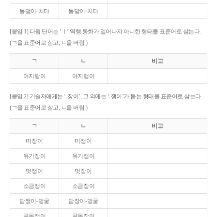
동댕이-치다
동당이-치다
[붙임 1] 다음 단어는 ‘ㅣ’ 역행 동화가 일어나지 아니한 형태를 표준어로 삼는다.
(ㄱ을 표준어로 삼고, ㄴ을 버림.)
ㄱ
ㄴ
비고
아지랑이
아지랭이
[붙임 2] 기술자에게는 ‘-장이’, 그 외에는 ‘-쟁이’가 붙는 형태를 표준어로 삼는다.
(ㄱ을 표준어로 삼고, ㄴ을 버림.)
ㄱ
ㄴ
비고
미장이
미쟁이
유기장이
유기쟁이
멋쟁이
멋장이
소금쟁이
소금장이
담쟁이-덩굴
담장이-덩굴
골목쟁이
골목장이