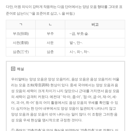
다만, 어원 의식이 강하게 작용하는 다음 단어에서는 양성 모음 형태를 그대로 표
준어로 삼는다.(ㄱ을 표준어로 삼고, ㄴ을 버림.)
ㄱ
ㄴ
비고
부조(扶助)
부주
~금, 부좃-술.
사돈(査頓)
사둔
밭~, 안~.
삼촌(三寸)
삼춘
시~, 외~, 처~.
해설
우리말에는 양성 모음은 양성 모음끼리, 음성 모음은 음성 모음끼리 어울
리는 모음 조화(母音調和) 현상이 있다. 중세 국어에서는 양성 모음과 음
성 모음의 세력이 크게 차이가 나지 않았으나 근대를 거치면서 음성 모음
의 세력이 급격히 커졌다. 예컨대 ‘ 막-아, 좁-아’, ‘접-어, 굽-어, 재-어, 세-
어, 괴-어, 쥐-어’ 등의 어미 활용에서도 음성 모음의 우세를 확인할 수 있
다. 심지어는 한 단어 내부에서도 양성 모음이 일관되게 나타나지 않고
양성 모음과 음성 모음이 섞여 나타나는 일이 많다. 이 조항은 그러한 음
성 모음 우세 현상을 명시적으로 규정한 것이다.
① 종래의 ‘깡총깡총’은 언어 현실을 반영하여 ‘깡충깡충’으로 정했다. 이