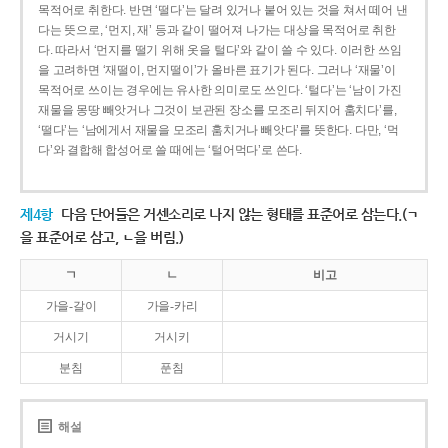
목적어로 취한다. 반면 ‘떨다’는 달려 있거나 붙어 있는 것을 쳐서 떼어 낸
다는 뜻으로, ‘먼지, 재’ 등과 같이 떨어져 나가는 대상을 목적어로 취한
다. 따라서 ‘먼지를 떨기 위해 옷을 털다’와 같이 쓸 수 있다. 이러한 쓰임
을 고려하면 ‘재떨이, 먼지떨이’가 올바른 표기가 된다. 그러나 ‘재물’이
목적어로 쓰이는 경우에는 유사한 의미로도 쓰인다. ‘털다’는 ‘남이 가진
재물을 몽땅 빼앗거나 그것이 보관된 장소를 모조리 뒤지어 훔치다’를,
‘떨다’는 ‘남에게서 재물을 모조리 훔치거나 빼앗다’를 뜻한다. 다만, ‘먹
다’와 결합해 합성어로 쓸 때에는 ‘털어먹다’로 쓴다.
제4항
다음 단어들은 거센소리로 나지 않는 형태를 표준어로 삼는다.(ㄱ
을 표준어로 삼고, ㄴ을 버림.)
ㄱ
ㄴ
비고
가을-갈이
가을-카리
거시기
거시키
분침
푼침
해설