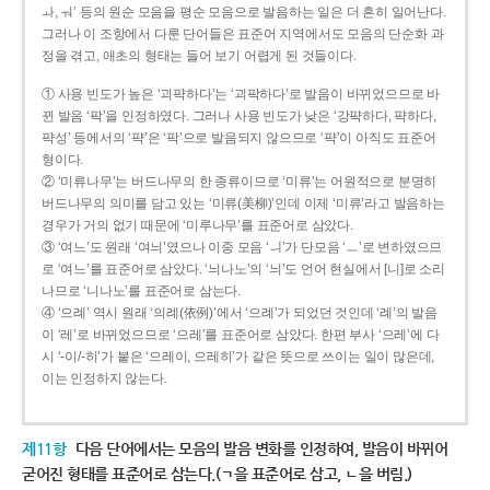
ㅘ, ㅝ’ 등의 원순 모음을 평순 모음으로 발음하는 일은 더 흔히 일어난다.
그러나 이 조항에서 다룬 단어들은 표준어 지역에서도 모음의 단순화 과
정을 겪고, 애초의 형태는 들어 보기 어렵게 된 것들이다.
① 사용 빈도가 높은 ‘괴퍅하다’는 ‘괴팍하다’로 발음이 바뀌었으므로 바
뀐 발음 ‘팍’을 인정하였다. 그러나 사용 빈도가 낮은 ‘강퍅하다, 퍅하다,
퍅성’ 등에서의 ‘퍅’은 ‘팍’으로 발음되지 않으므로 ‘퍅’이 아직도 표준어
형이다.
② ‘미류나무’는 버드나무의 한 종류이므로 ‘미류’는 어원적으로 분명히
버드나무의 의미를 담고 있는 ‘미류(美柳)’인데 이제 ‘미류’라고 발음하는
경우가 거의 없기 때문에 ‘미루나무’를 표준어로 삼았다.
③ ‘여느’도 원래 ‘여늬’였으나 이중 모음 ‘ㅢ’가 단모음 ‘ㅡ’로 변하였으므
로 ‘여느’를 표준어로 삼았다. ‘늬나노’의 ‘늬’도 언어 현실에서 [니]로 소리
나므로 ‘니나노’를 표준어로 삼는다.
④ ‘으례’ 역시 원래 ‘의례(依例)’에서 ‘으례’가 되었던 것인데 ‘례’의 발음
이 ‘레’로 바뀌었으므로 ‘으레’를 표준어로 삼았다. 한편 부사 ‘으레’에 다
시 ‘-이/-히’가 붙은 ‘으레이, 으레히’가 같은 뜻으로 쓰이는 일이 많은데,
이는 인정하지 않는다.
제11항
다음 단어에서는 모음의 발음 변화를 인정하여, 발음이 바뀌어
굳어진 형태를 표준어로 삼는다.(ㄱ을 표준어로 삼고, ㄴ을 버림.)