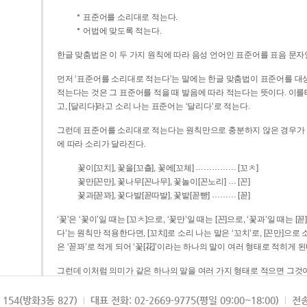
표준어를 소리대로 적는다.
어법에 맞도록 적는다.
한글 맞춤법은 이 두 가지 원칙에 따라 음성 언어인 표준어를 표음 문자
먼저 ‘표준어를 소리대로 적는다’는 말에는 한글 맞춤법이 표준어를 대상
적는다는 것은 그 표준어를 적을 때 발음에 따라 적는다는 뜻이다. 이를테면 [나무]라고 소리 나는 표준어는 ‘나무’로 적
고, [달리다]라고 소리 나는 표준어는 ‘달리다’로 적는다.
그런데 표준어를 소리대로 적는다는 원칙만으로 충분하지 않은 경우가 있다
에 따라 소리가 달라진다.
……………
꽃이[꼬치], 꽃을[꼬츨], 꽃에[꼬체]
[꼬ㅊ]
…
꽃만[꼰만], 꽃나무[꼰나무], 꽃놀이[꼰노리]
[꼰]
………
꽃과[꼳꽈], 꽃다발[꼳따발], 꽃밭[꼳빧]
[꼳]
‘꽃’은 ‘꽃이’일 때는 [꼬ㅊ]으로, ‘꽃만’일 때는 [꼰]으로, ‘꽃과’일 때는
다’는 원칙만 적용한다면, [꼬치]로 소리 나는 말은 ‘꼬치’로, [꼰만]으로 소리 나는 말은 ‘꼰만’으로, [꼳꽈]로 소리 나는 말
은 ‘꼳꽈’로 적게 되어 ‘꽃[花]’이라는 하나의 말이 여러 형태로 적히게 된
그런데 이처럼 의미가 같은 하나의 말을 여러 가지 형태로 적으면 그것이
은 하나의 말은 형태를 하나로 고정하여 일관되게 적어야 의미를 파악하기가 
되게 적는 것이 의미를 파악하는 데 효과적이다.
154(방화3동 827)
대표 전화: 02-2669-9775(평일 09:00~18:00)
전송