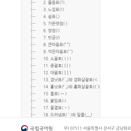
2. 물음표(?)
3. 느낌표(!)
4. 쉼표(,)
5. 가운뎃점(·)
6. 쌍점(:)
7. 빗금(/)
8. 큰따옴표(“ ”)
9. 작은따옴표(‘ ’)
10. 소괄호( ( ) )
11. 중괄호( { } )
12. 대괄호( [ ] )
13. 겹낫표(『 』)와 겹화살괄호(≪ ≫)
14. 홑낫표(「 」)와 홑화살괄호(< >)
15. 줄표( ― )
16. 붙임표(-)
17. 물결표( ~ )
18. 드러냄표( ˙ )와 밑줄(__)
19. 숨김표( O, X )
우) 07511 서울특별시 강서구 금낭화로 
20. 빠짐표( □ )