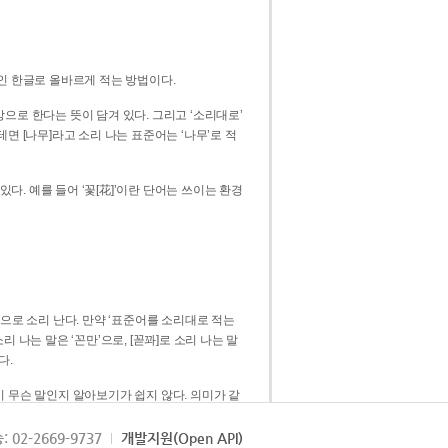
인 한글로 올바르게 적는 방법이다.
으로 한다는 뜻이 담겨 있다. 그리고 ‘소리대로’
. 예를 들어 ‘꽃[花]’이란 단어는 쓰이는 환경
 [꼳]으로 소리 난다. 만약 ‘표준어를 소리대로 적는
다.
 무슨 말인지 알아보기가 쉽지 않다. 의미가 같
쉽다. 즉 ‘꽃, 꼰, 꼳’보다는 ‘꽃’ 하나로 일관
: 02-2669-9737
개발지원(Open API)