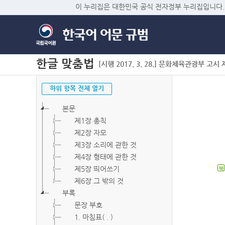
이 누리집은 대한민국 공식 전자정부 누리집입니다.
한글 맞춤법
[시행 2017. 3. 28.] 문화체육관광부 고시 제2
하위 항목 전체 열기
본문
제1장 총칙
제2장 자모
제3장 소리에 관한 것
제4장 형태에 관한 것
제5장 띄어쓰기
북
제6장 그 밖의 것
부록
문장 부호
1. 마침표( . )