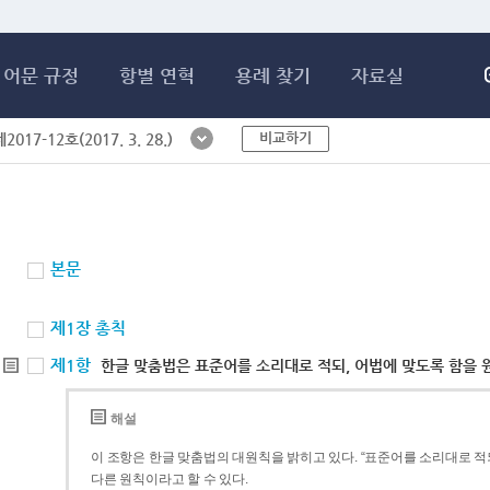
메인콘텐츠 바로가기
어문 규정
항별 연혁
용례 찾기
자료실
비교하기
017-12호(2017. 3. 28.)
본문
제1장 총칙
제1항
한글 맞춤법은 표준어를 소리대로 적되, 어법에 맞도록 함을 
해설
이 조항은 한글 맞춤법의 대원칙을 밝히고 있다. “표준어를 소리대로 적되
다른 원칙이라고 할 수 있다.