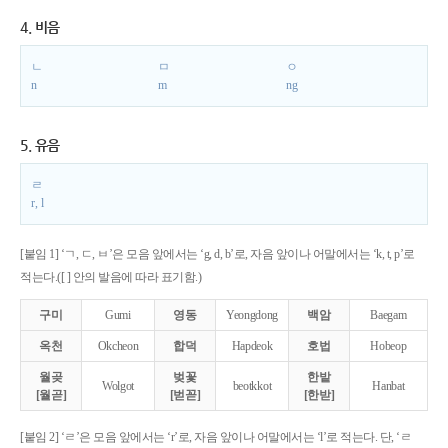
4. 비음
ㄴ
ㅁ
ㅇ
n
m
ng
5. 유음
ㄹ
r, l
[붙임 1] ‘ㄱ, ㄷ, ㅂ’은 모음 앞에서는 ‘g, d, b’로, 자음 앞이나 어말에서는 ‘k, t, p’로
적는다.([ ] 안의 발음에 따라 표기함.)
구미
Gumi
영동
Yeongdong
백암
Baegam
옥천
Okcheon
합덕
Hapdeok
호법
Hobeop
월곶
벚꽃
한밭
Wolgot
beotkkot
Hanbat
[월곧]
[벋꼳]
[한받]
[붙임 2] ‘ㄹ’은 모음 앞에서는 ‘r’로, 자음 앞이나 어말에서는 ‘l’로 적는다. 단, ‘ㄹ