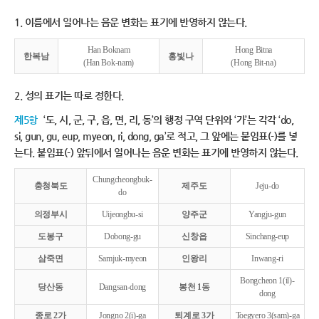
1. 이름에서 일어나는 음운 변화는 표기에 반영하지 않는다.
Han Boknam
Hong Bitna
한복남
홍빛나
(Han Bok-nam)
(Hong Bit-na)
2. 성의 표기는 따로 정한다.
제5항
‘도, 시, 군, 구, 읍, 면, 리, 동’의 행정 구역 단위와 ‘가’는 각각 ‘do,
si, gun, gu, eup, myeon, ri, dong, ga’로 적고, 그 앞에는 붙임표(-)를 넣
는다. 붙임표(-) 앞뒤에서 일어나는 음운 변화는 표기에 반영하지 않는다.
Chungcheongbuk-
충청북도
제주도
Jeju-do
do
의정부시
Uijeongbu-si
양주군
Yangju-gun
도봉구
Dobong-gu
신창읍
Sinchang-eup
삼죽면
Samjuk-myeon
인왕리
Inwang-ri
Bongcheon 1(il)-
당산동
Dangsan-dong
봉천 1동
dong
종로 2가
Jongno 2(i)-ga
퇴계로 3가
Toegyero 3(sam)-ga