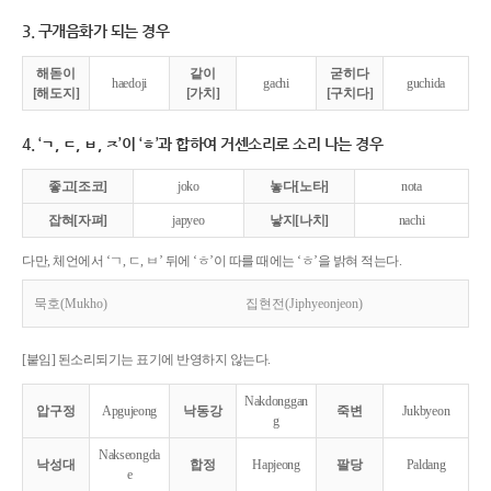
3. 구개음화가 되는 경우
해돋이
같이
굳히다
haedoji
gachi
guchida
[해도지]
[가치]
[구치다]
4. ‘ㄱ, ㄷ, ㅂ, ㅈ’이 ‘ㅎ’과 합하여 거센소리로 소리 나는 경우
좋고[조코]
joko
놓다[노타]
nota
잡혀[자펴]
japyeo
낳지[나치]
nachi
다만, 체언에서 ‘ㄱ, ㄷ, ㅂ’ 뒤에 ‘ㅎ’이 따를 때에는 ‘ㅎ’을 밝혀 적는다.
묵호(Mukho)
집현전(Jiphyeonjeon)
[붙임] 된소리되기는 표기에 반영하지 않는다.
Nakdonggan
압구정
Apgujeong
낙동강
죽변
Jukbyeon
g
Nakseongda
낙성대
합정
Hapjeong
팔당
Paldang
e