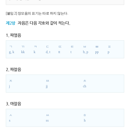
[붙임 2] 장모음의 표기는 따로 하지 않는다.
제2항
자음은 다음 각호와 같이 적는다.
1. 파열음
ㄱ
ㄲ
ㅋ
ㄷ
ㄸ
ㅌ
ㅂ
ㅃ
ㅍ
g, k
kk
k
d, t
tt
t
b, p
pp
p
2. 파찰음
ㅈ
ㅉ
ㅊ
j
jj
ch
3. 마찰음
ㅅ
ㅆ
ㅎ
s
ss
h