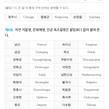
[붙임] ‘시, 군, 읍’의 행정 구역 단위는 생략할 수 있다.
청주시
Cheongju
함평군
Hampyeong
순창읍
Sunchang
제6항
자연 지물명, 문화재명, 인공 축조물명은 붙임표(-) 없이 붙여 쓴
다.
남산
Namsan
속리산
Songnisan
금강
Geumgang
독도
Dokdo
경복궁
Gyeongbokgung
무량수전
Muryangsujeon
연화교
Yeonhwagyo
극락전
Geungnakjeon
안압지
Anapji
남한산성
Namhansanseong
화랑대
Hwarangdae
불국사
Bulguksa
현충사
Hyeonchungsa
독립문
Dongnimmun
오죽헌
Ojukheon
촉석루
Chokseongnu
종묘
Jongmyo
다보탑
Dabotap