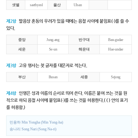
샛별
saetbyeol
울산
Ulsan
제2항
발음상 혼동의 우려가 있을 때에는 음절 사이에 붙임표(-)를 쓸 수
있다.
중앙
Jung-ang
반구대
Ban-gudae
세운
Se-un
해운대
Hae-undae
제3항
고유 명사는 첫 글자를 대문자로 적는다.
부산
Busan
세종
Sejong
제4항
인명은 성과 이름의 순서로 띄어 쓴다. 이름은 붙여 쓰는 것을 원
칙으로 하되 음절 사이에 붙임표(-)를 쓰는 것을 허용한다.( ( ) 안의 표기
를 허용함.)
민용하 Min Yongha (Min Yong-ha)
송나리 Song Nari (Song Na-ri)