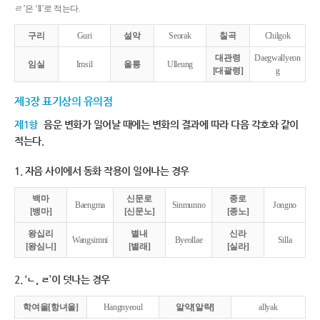
ㄹ’은 ‘ll’로 적는다.
구리
Guri
설악
Seorak
칠곡
Chilgok
대관령
Daegwallyeon
임실
Imsil
울릉
Ulleung
[대괄령]
g
제3장 표기상의 유의점
제1항
음운 변화가 일어날 때에는 변화의 결과에 따라 다음 각호와 같이
적는다.
1. 자음 사이에서 동화 작용이 일어나는 경우
백마
신문로
종로
Baengma
Sinmunno
Jongno
[뱅마]
[신문노]
[종노]
왕십리
별내
신라
Wangsimni
Byeollae
Silla
[왕심니]
[별래]
[실라]
2. ‘ㄴ, ㄹ’이 덧나는 경우
학여울[항녀울]
Hangnyeoul
알약[알략]
allyak