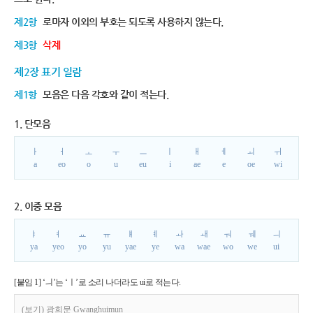
제2항
로마자 이외의 부호는 되도록 사용하지 않는다.
제3항
삭제
제2장 표기 일람
제1항
모음은 다음 각호와 같이 적는다.
1. 단모음
ㅏ
ㅓ
ㅗ
ㅜ
ㅡ
ㅣ
ㅐ
ㅔ
ㅚ
ㅟ
a
eo
o
u
eu
i
ae
e
oe
wi
2. 이중 모음
ㅑ
ㅕ
ㅛ
ㅠ
ㅒ
ㅖ
ㅘ
ㅙ
ㅝ
ㅞ
ㅢ
ya
yeo
yo
yu
yae
ye
wa
wae
wo
we
ui
[붙임 1] ‘ㅢ’는 ‘ㅣ’로 소리 나더라도 ui로 적는다.
(보기) 광희문 Gwanghuimun