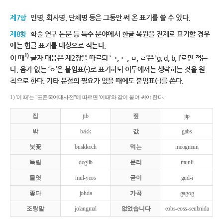
제7항
인명, 회사명, 단체명 등은 그동안 써 온 표기를 쓸 수 있다.
제8항
학술 연구 논문 등 특수 분야에서 한글 복원을 전제로 표기할 경우
에는 한글 표기를 대상으로 적는다.
1)
이 때
글자 대응은 제2장을 따르되 ‘ㄱ, ㄷ, ㅂ, ㄹ’은 ‘g, d, b, l’로만 적는
다. 음가 없는 ‘ㅇ’은 붙임표(-)로 표기하되 어두에서는 생략하는 것을 원
칙으로 한다. 기타 분절의 필요가 있을 때에도 붙임표(-)를 쓴다.
1) '이 때'는 "표준국어대사전"에 따르면 '이때'와 같이 붙여 써야 한다.
집
jib
짚
jip
밖
bakk
값
gabs
붓꽃
buskkoch
먹는
meogneun
독립
doglib
문리
munli
물엿
mul-yeos
굳이
gud-i
좋다
johda
가곡
gagog
조랑말
jolangmal
없었습니다
eobs-eoss-seubnida