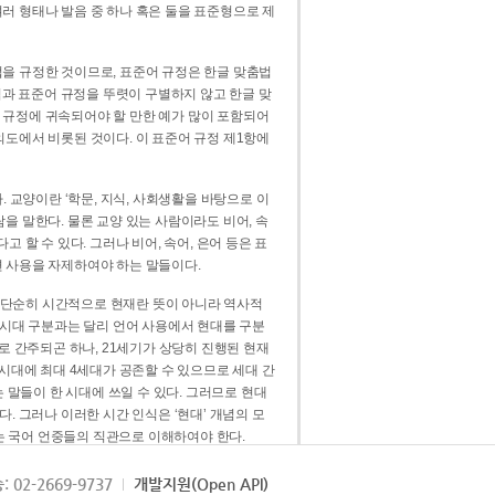
러 형태나 발음 중 하나 혹은 둘을 표준형으로 제
을 규정한 것이므로, 표준어 규정은 한글 맞춤법
법과 표준어 규정을 뚜렷이 구별하지 않고 한글 맞
 규정에 귀속되어야 할 만한 예가 많이 포함되어
의도에서 비롯된 것이다. 이 표준어 규정 제1항에
. 교양이란 ‘학문, 지식, 사회생활을 바탕으로 이
을 말한다. 물론 교양 있는 사람이라도 비어, 속
 할 수 있다. 그러나 비어, 속어, 은어 등은 표
 사용을 자제하여야 하는 말들이다.
’는 단순히 시간적으로 현재란 뜻이 아니라 역사적
 시대 구분과는 달리 언어 사용에서 현대를 구분
로 간주되곤 하나, 21세기가 상당히 진행된 현재
 시대에 최대 4세대가 공존할 수 있으므로 세대 간
는 말들이 한 시대에 쓰일 수 있다. 그러므로 현대
. 그러나 이러한 시간 인식은 ‘현대’ 개념의 모
’는 국어 언중들의 직관으로 이해하여야 한다.
용어적 성격을 가장 크게 드러내 주는 기준이다.
: 02-2669-9737
개발지원(Open API)