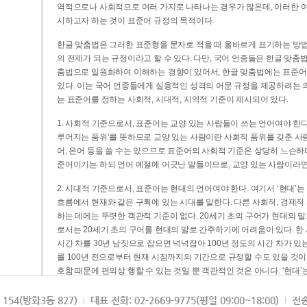
역적으로나 사회적으로 여러 가지로 나타나는 경우가 많은데, 이러한 여
시하고자 하는 것이 표준어 규정의 목적이다.
한글 맞춤법은 그러한 표준형을 문자로 적을 때 올바르게 표기하는 방법
의 전제가 되는 규정이라고 할 수 있다. 다만, 국어 언중들은 한글 맞춤
춤법으로 일원화하여 이해하는 경향이 있어서, 한글 맞춤법에는 표준어
있다. 이는 국어 언중들에게 실용적인 성격의 어문 규정을 제공하려는 
는 표준어를 정하는 사회적, 시대적, 지역적 기준이 제시되어 있다.
1. 사회적 기준으로서, 표준어는 교양 있는 사람들이 쓰는 언어여야 한다
루어지는 품위’를 뜻하므로 교양 있는 사람이란 사회적 품위를 갖춘 사람
어, 은어 등을 쓸 수는 있으므로 표준어의 사회적 기준은 상당히 느슨하다고
준어이기는 하되 언어 예절에 어긋난 말들이므로, 교양 있는 사람이라면
2. 시대적 기준으로서, 표준어는 현대의 언어여야 한다. 여기서 ‘현대
흐름에서 현재와 같은 구획에 있는 시대를 말한다. 다른 사회적, 경제적
하는 데에는 뚜렷한 객관적 기준이 없다. 20세기 초의 구어가 현대의 말
로서는 20세기 초의 구어를 현대의 말로 간주하기에 어려움이 있다. 한
시간 차를 30년 남짓으로 잡으면 넉넉잡아 100년 정도의 시간 차가 있
를 100년 전으로부터 현재 시점까지의 기간으로 규정할 수도 있을 것이다
호함 때문에 편의상 행할 수 있는 것일 뿐 객관적인 것은 아니다. ‘현대
3. 지역적 기준으로서, 표준어는 서울말이어야 한다. 이는 표준어의 공
154(방화3동 827)
대표 전화: 02-2669-9775(평일 09:00~18:00)
전송