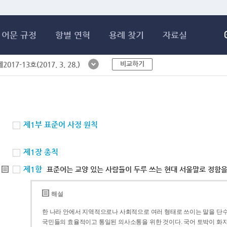
메인콘텐츠 바로가기
어문 규정
항별 연혁
용례 찾기
자료실
비교하기
017-13호(2017. 3. 28.)
제1부 표준어 사정 원칙
제1장 총칙
제1항
표준어는 교양 있는 사람들이 두루 쓰는 현대 서울말로 정함을
해설
한 나라 안에서 지역적으로나 사회적으로 여러 형태로 쓰이는 말을 단수
국민들의 효율적이고 통일된 의사소통을 위한 것이다. 국어 토박이 화자