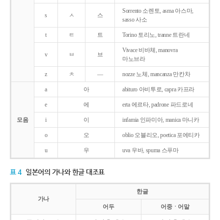
Sorrento 소렌토, asma 아스마,
s
ㅅ
스
sasso 사소
t
ㅌ
트
Torino 토리노, tranne 트란네
Vivace 비바체, manovra
v
ㅂ
브
마노브라
z
ㅊ
―
nozze 노체, mancanza 만칸차
a
아
abituro 아비투로, capra 카프라
e
에
erta 에르타, padrone 파드로네
모음
i
이
infamia 인파미아, manica 마니카
o
오
oblio 오블리오, poetica 포에티카
u
우
uva 우바, spuma 스푸마
표 4
일본어의 가나와 한글 대조표
한글
가나
어두
어중ㆍ어말