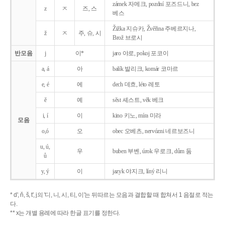
zámek 자메크, pozdní 포즈드니, bez
z
ㅈ
즈, 스
베스
Žižka 지슈카, Žvěřina 주베르지나,
ž
ㅈ
주, 슈, 시
Brož 브로시
반모음
j
이*
jaro 야로, pokoj 포코이
a, á
아
balík 발리크, komár 코마르
e, é
에
dech 데흐, léto 레토
ě
예
sěst 셰스트, věk 베크
i, í
이
kino 키노, míra 미라
모음
o,ó
오
obec 오베츠, nervózni 네르보즈니
u, ú,
우
buben 부벤, úrok 우로크, dům 둠
ů
y, ý
이
jazyk
야지크, líný 리니
* d', ň, š, t', j의 '디, 니, 시, 티, 이'는 뒤따르는 모음과 결합할 때 합쳐서 1 음절로 적는
다.
** x는 개별 용례에 따라 한글 표기를 정한다.