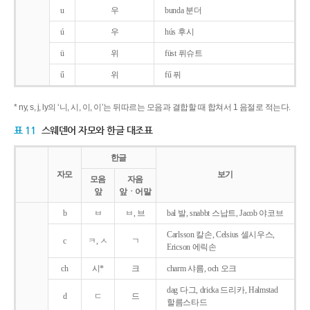
u
우
bunda 분더
ú
우
hús 후시
ü
위
füst 퓌슈트
ű
위
fű 퓌
* ny, s, j, ly의 ‘니, 시, 이, 이’는 뒤따르는 모음과 결합할 때 합쳐서 1 음절로 적는다.
표 11
스웨덴어 자모와 한글 대조표
한글
자모
보기
모음
자음
앞
앞ㆍ어말
b
ㅂ
ㅂ, 브
bal 발, snabbt 스납트, Jacob 야코브
Carlsson 칼손, Celsius 셀시우스,
c
ㅋ, ㅅ
ㄱ
Ericson 에릭손
ch
시*
크
charm 샤름, och 오크
dag 다그, dricka 드리카, Halmstad
d
ㄷ
드
할름스타드