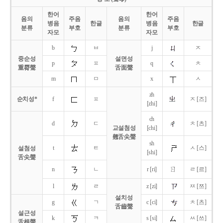
한어
한어
음의
주음
음의
주음
병음
한글
병음
한글
분류
부호
분류
부호
자모
자모
b
ㅂ
j
ㅈ
중순성
설면성
p
ㅍ
q
ㅊ
重脣聲
舌面聲
m
ㅁ
x
ㅅ
zh
순치성*
f
ㅍ
ㅈ [즈]
[zhi]
ch
d
ㄷ
ㅊ [츠]
교설첨성
[chi]
翹舌尖聲
sh
t
ㅌ
ㅅ [스]
설첨성
[shi]
舌尖聲
ㄖ
n
ㄴ
r [ri]
ㄹ [르]
l
ㄹ
z [zi]
ㅉ [쯔]
설치성
g
ㄱ
c [ci]
ㅊ [츠]
舌齒聲
설근성
k
ㅋ
s [si]
ㅆ [쓰]
舌根聲