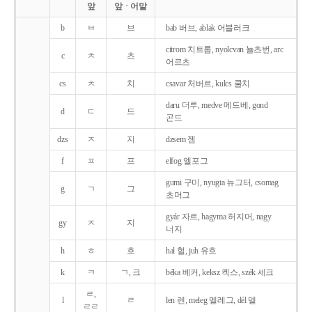
앞
앞ㆍ어말
b
ㅂ
브
bab 버브, ablak 어블러크
citrom 치트롬, nyolcvan 뇰츠번, arc
c
ㅊ
츠
어르츠
cs
ㅊ
치
csavar 처버르, kulcs 쿨치
daru 더루, medve 메드베, gond
d
ㄷ
드
곤드
dzs
ㅈ
지
dzsem 젬
f
ㅍ
프
elfog 엘포그
gumi 구미, nyugta 뉴그터, csomag
g
ㄱ
그
초머그
gyár 자르, hagyma 허지머, nagy
gy
ㅈ
지
너지
h
ㅎ
흐
hal 헐, juh 유흐
k
ㅋ
ㄱ, 크
béka 베커, keksz 켁스, szék 세크
ㄹ,
l
ㄹ
len 렌, meleg 멜레그, dél 델
ㄹㄹ