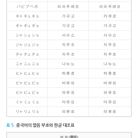
パ ピ プ ペ ポ
파 피 푸 페 포
파 피 푸 페 포
キャ キュ キョ
갸 규 교
캬 큐 쿄
ギャ ギュ ギョ
갸 규 교
갸 규 교
シャ シュ ショ
샤 슈 쇼
샤 슈 쇼
ジャ ジュ ジョ
자 주 조
자 주 조
チャ チュ チョ
자 주 조
차 추 초
ニャ ニュ ニョ
냐 뉴 뇨
냐 뉴 뇨
ヒャ ヒュ ヒョ
햐 휴 효
햐 휴 효
ビャ ビュ ビョ
뱌 뷰 뵤
뱌 뷰 뵤
ピャ ピュ ピョ
퍄 퓨 표
퍄 퓨 표
ミャ ミュ ミョ
먀 뮤 묘
먀 뮤 묘
リャ リュ リョ
랴 류 료
랴 류 료
표 5
중국어의 발음 부호와 한글 대조표
성 모 (聲母)