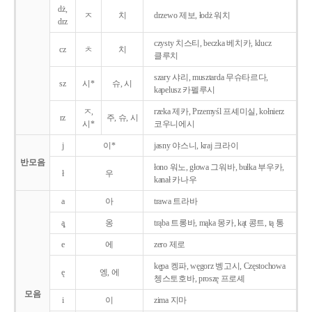
dż,
ㅈ
치
drzewo 제보, łodż 워치
drz
czysty 치스티, beczka 베치카, klucz
cz
ㅊ
치
클루치
szary 샤리, musztarda 무슈타르다,
sz
시*
슈, 시
kapelusz 카펠루시
ㅈ,
rzeka 제카, Przemyśl 프셰미실, kołnierz
rz
주, 슈, 시
시*
코우니에시
j
이*
jasny 야스니, kraj 크라이
반모음
łono 워노, głowa 그워바, bułka 부우카,
ł
우
kanał 카나우
a
아
trawa 트라바
ą̨
옹
trąba 트롱바, mąka 몽카, kąt 콩트, tą 통
e
에
zero 제로
kępa 켕파, węgorz 벵고시, Częstochowa
ę
엥, 에
쳉스토호바, proszę 프로셰
모음
i
이
zima 지마