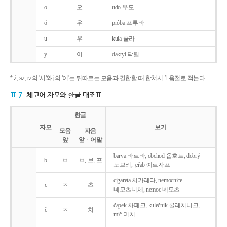
o
오
udo 우도
ó
우
próba 프루바
u
우
kula 쿨라
y
이
daktyl 닥틸
* ż, sz, rz의 '시'와 j의 '이'는 뒤따르는 모음과 결합할 때 합쳐서 1 음절로 적는다.
표 7
체코어 자모와 한글 대조표
한글
자모
보기
모음
자음
앞
앞ㆍ어말
barva 바르바, obchod 옵호트, dobrý
b
ㅂ
ㅂ, 브, 프
도브리, jeřab 예르자프
cigareta 치가레타, nemocnice
c
ㅊ
츠
네모츠니체, nemoc 네모츠
čapek 차페크, kulečnik 쿨레치니크,
č
ㅊ
치
míč 미치