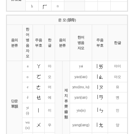
h
ㅎ
운 모 (韻母)
한
어
한어
음의
병
주음
한
음의
주음
병음
한글
분류
음
부호
글
분류
부호
자모
자
모
a
아
yai
야이
o
오
yao
(iao)
야오
e
어
you
(iou,
iu)
유
제
치
ê
에
yan
(ian)
옌
단운
류
單韻
齊
yi
이
yin(in)
인
齒
(i)
類
wu
우
yang
(iang)
양
(u)