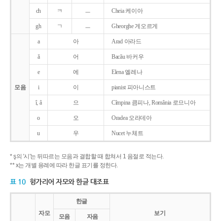
ch
ㅋ
ㅡ
Cheia 케이아
gh
ㄱ
ㅡ
Gheorghe 게오르게
a
아
Arad 아라드
ǎ
어
Bacǎu 바커우
e
에
Elena 엘레나
모음
i
이
pianist 피아니스트
î, â
으
Cîmpina 큼피나, România 로므니아
o
오
Oradea 오라데아
u
우
Nucet 누체트
* ş의 '시'는 뒤따르는 모음과 결합할 때 합쳐서 1 음절로 적는다.
** x는 개별 용례에 따라 한글 표기를 정한다.
표 10
헝가리어 자모와 한글 대조표
한글
자모
보기
모음
자음