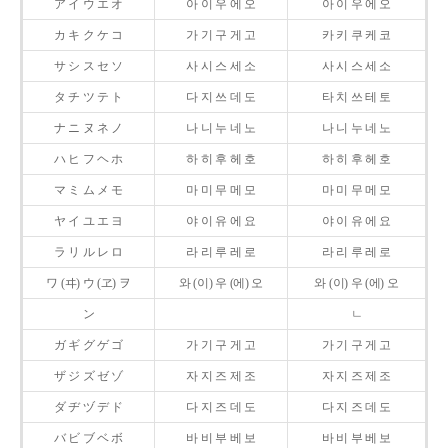
ア イ ウ エ オ
아 이 우 에 오
아 이 우 에 오
カ キ ク ケ コ
가 기 구 게 고
카 키 쿠 케 코
サ シ ス セ ソ
사 시 스 세 소
사 시 스 세 소
タ チ ツ テ ト
다 지 쓰 데 도
타 치 쓰 테 토
ナ ニ ヌ ネ ノ
나 니 누 네 노
나 니 누 네 노
ハ ヒ フ ヘ ホ
하 히 후 헤 호
하 히 후 헤 호
マ ミ ム メ モ
마 미 무 메 모
마 미 무 메 모
ヤ イ ユ エ ヨ
야 이 유 에 요
야 이 유 에 요
ラ リ ル レ ロ
라 리 루 레 로
라 리 루 레 로
ワ (ヰ) ウ (ヱ) ヲ
와 (이) 우 (에) 오
와 (이) 우 (에) 오
ン
ㄴ
ガ ギ グ ゲ ゴ
가 기 구 게 고
가 기 구 게 고
ザ ジ ズ ゼ ゾ
자 지 즈 제 조
자 지 즈 제 조
ダ ヂ ヅ デ ド
다 지 즈 데 도
다 지 즈 데 도
バ ビ ブ ベ ボ
바 비 부 베 보
바 비 부 베 보