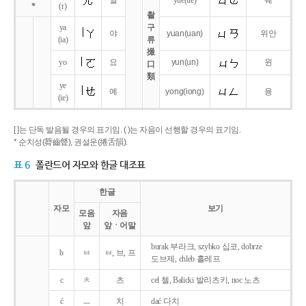
얼
yue
(ue)
웨
*
(r)
촬
ya
구
야
yuan
(uan)
위안
(ia)
류
撮
yo
요
yun
(un)
윈
口
類
ye
예
yong
(iong)
융
(ie)
[ ]는 단독 발음될 경우의 표기임. ( )는 자음이 선행할 경우의 표기임.
* 순치성(脣齒聲), 권설운(捲舌韻).
표 6
폴란드어 자모와 한글 대조표
한글
자모
보기
모음
자음
앞
앞ㆍ어말
burak 부라크, szybko 십코, dobrze
b
ㅂ
ㅂ, 브, 프
도브제, chleb 흘레프
c
ㅊ
츠
cel 첼, Balicki 발리츠키, noc 노츠
ć
ㅡ
치
dać 다치