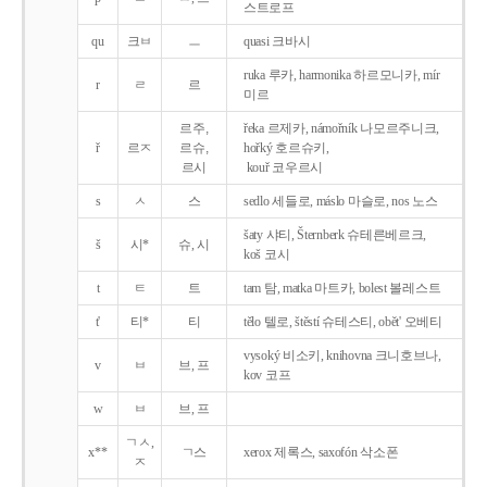
스트로프
qu
크ㅂ
ㅡ
quasi 크바시
ruka 루카, harmonika 하르모니카, mír
r
ㄹ
르
미르
르주,
řeka 르제카, námořník 나모르주니크,
ř
르ㅈ
르슈,
hořký 호르슈키,
르시
kouř 코우르시
s
ㅅ
스
sedlo 세들로, máslo 마슬로, nos 노스
šaty 샤티, Šternberk 슈테른베르크,
š
시*
슈, 시
koš 코시
t
ㅌ
트
tam 탐, matka 마트카, bolest 볼레스트
t'
티*
티
tělo 텔로, štěstí 슈테스티, obět' 오베티
vysoký 비소키, knihovna 크니호브나,
v
ㅂ
브, 프
kov 코프
w
ㅂ
브, 프
ㄱㅅ,
x**
ㄱ스
xerox 제록스, saxofón 삭소폰
ㅈ