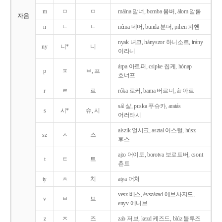
m
ㅁ
ㅁ
málna 말너, bomba 봄버, álom 알롬
자음
n
ㄴ
ㄴ
néma 네머, bunda 분더, pihen 피헨
nyak 녀크, hányszor 하니소르, irány
ny
니*
니
이라니
árpa 아르퍼, csipke 칩케, hónap
p
ㅍ
ㅂ, 프
호너프
r
ㄹ
르
róka 로커, barna 버르너, ár 아르
sál 샬, puska 푸슈카, aratás
s
시*
슈, 시
어러타시
alszik 얼시크, asztal 어스털, húsz
sz
ㅅ
스
후스
ajto 어이토, borotva 보로트버, csont
t
ㅌ
트
촌트
ty
ㅊ
치
atya 어처
vesz 베스, évszázad 에브사저드,
v
ㅂ
브
enyv 에니브
z
ㅈ
즈
zab 저브, kezd 케즈드, blúz 블루즈