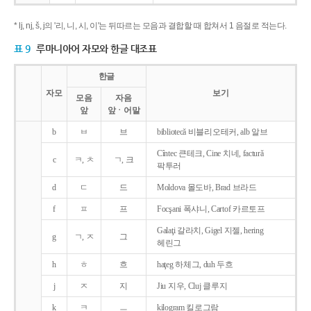
* lj, nj, š, j의 '리, 니, 시, 이'는 뒤따르는 모음과 결합할 때 합쳐서 1 음절로 적는다.
표 9
루마니아어 자모와 한글 대조표
한글
자모
보기
모음
자음
앞
앞ㆍ어말
b
ㅂ
브
bibliotecǎ 비블리오테커, alb 알브
Cîntec 큰테크, Cine 치네, facturǎ
c
ㅋ, ㅊ
ㄱ, 크
팍투러
d
ㄷ
드
Moldova 몰도바, Brad 브라드
f
ㅍ
프
Focşani 폭샤니, Cartof 카르토프
Galaţi 갈라치, Gigel 지젤, hering
g
ㄱ, ㅈ
그
헤린그
h
ㅎ
흐
haţeg 하체그, duh 두흐
j
ㅈ
지
Jiu 지우, Cluj 클루지
k
ㅋ
ㅡ
kilogram 킬로그람