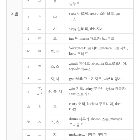
r
ㄹ
르
슈누르
serce 세르체, srebro 스레브로, pas
자음
s
ㅅ
스
파스
ś
ㅡ
시
ślepy 실레피, dziś 지시
t
ㅌ
트
tam 탐, matka 마트카, but 부트
Warszawa 바르샤바, piwnica 피브니차,
w
ㅂ
브, 프
krew 크레프
zamek 자메크, zbrodnia 즈브로드니아,
z
ㅈ
즈, 스
wywóz 비부스
ź
ㅡ
지, 시
gwoździk 그보지지크, więź 비엥시
ㅈ,
żyto 지토, różny 루주니, łyżka 위슈카,
ż
주, 슈, 시
시*
straż 스트라시
chory 호리, kuchnia 쿠흐니아, dach
ch
ㅎ
흐
다흐
dziura 지우라, dzwon 즈본, mosiądz
dz
ㅈ
즈, 츠
모시옹츠
dź
ㅡ
치
niedźwiedź 니에치비에치