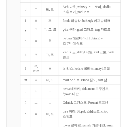
dach 다흐, zdrowy 즈드로비, słodki
d
ㄷ
드, 트
스워트키, pod 포트
f
ㅍ
프
fasola 파솔라, befsztyk 베프슈티크
g
ㄱ
ㄱ, 그, 크
góra 구라, grad 그라트, targ 타르크
herbata 헤르바타, Hrubieszów
h
ㅎ
흐
흐루비에슈프
kino 키노, daktyl 닥틸, król 크룰, bank
k
ㅋ
ㄱ, 크
반크
ㄹ,
l
ㄹ
lis 리스, kolano 콜라노, motyl 모틸
ㄹㄹ
m
ㅁ
ㅁ, 므
most 모스트, zimno 짐노, sam 삼
nerka 네르카, dokument 도쿠멘트,
n
ㄴ
ㄴ
dywan 디반
ń
ㅡ
ㄴ
Gdańsk 그단스크, Poznań 포즈난
para 파라, Słupsk 스웁스크, chłop
p
ㅍ
ㅂ, 프
흐워프
rower 로베르, garnek 가르네크, sznur