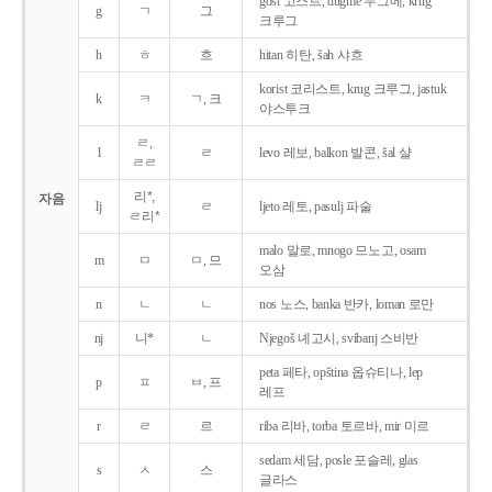
gost 고스트, dugme 두그메, krug
g
ㄱ
그
크루그
h
ㅎ
흐
hitan 히탄, šah 샤흐
korist 코리스트, krug 크루그, jastuk
k
ㅋ
ㄱ, 크
야스투크
ㄹ,
l
ㄹ
levo 레보, balkon 발콘, šal 샬
ㄹㄹ
리*,
자음
lj
ㄹ
ljeto 레토, pasulj 파술
ㄹ리*
malo 말로, mnogo 므노고, osam
m
ㅁ
ㅁ, 므
오삼
n
ㄴ
ㄴ
nos 노스, banka 반카, loman 로만
nj
니*
ㄴ
Njegoš 녜고시, svibanj 스비반
peta 페타, opština 옵슈티나, lep
p
ㅍ
ㅂ, 프
레프
r
ㄹ
르
riba 리바, torba 토르바, mir 미르
sedam 세담, posle 포슬레, glas
s
ㅅ
스
글라스