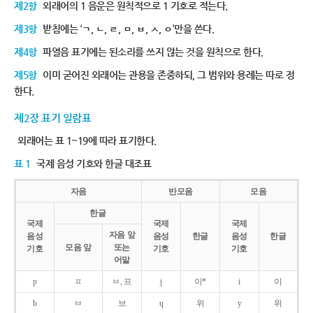
제2항
외래어의 1 음운은 원칙적으로 1 기호로 적는다.
제3항
받침에는 ‘ㄱ, ㄴ, ㄹ, ㅁ, ㅂ, ㅅ, ㅇ’만을 쓴다.
제4항
파열음 표기에는 된소리를 쓰지 않는 것을 원칙으로 한다.
제5항
이미 굳어진 외래어는 관용을 존중하되, 그 범위와 용례는 따로 정
한다.
제2장 표기 일람표
외래어는 표 1~19에 따라 표기한다.
표 1
국제 음성 기호와 한글 대조표
자음
반모음
모음
한글
국제
국제
국제
자음 앞
음성
음성
한글
음성
한글
모음 앞
또는
기호
기호
기호
어말
p
ㅍ
ㅂ, 프
j
이*
i
이
b
ㅂ
브
ɥ
위
y
위