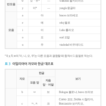
w
오ㆍ우*
―
walkirias 왈키리아스
반모음
y
이*
―
yungla 융글라
a
아
braceo 브라세오
e
에
reloj 렐로
모음
i
이
Lulio 룰리오
o
오
ocal 오칼
u
우
viudedad 비우데다드
* ll, y, ñ, w의 '이, 니, 오, 우'는 다른 모음과 결합할 때 합쳐서 1 음절로 적는다.
표 3
이탈리아어 자모와 한글 대조표
한글
자모
보기
자음
모음 앞
앞ㆍ어말
b
ㅂ
브
Bologna 볼로냐, bravo 브라보
Como 코모, Sicilia 시칠리아,
c
ㅋ, ㅊ
크
Boccaccio 보카치오,