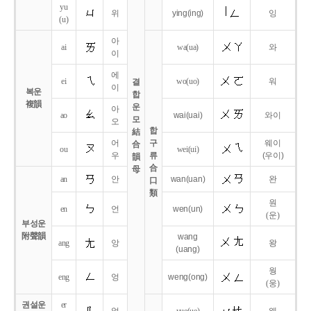
yu
위
ying
(ing)
잉
(u)
아
ai
wa
(ua)
와
이
에
ei
wo
(uo)
워
결
이
복운
합
複韻
운
아
ao
wai
(uai)
와이
모
오
합
結
어
구
웨이
合
ou
wei
(ui)
우
류
(우이)
韻
合
母
an
안
wan
(uan)
완
口
類
원
en
언
wen
(un)
(운)
부성운
附聲韻
wang
ang
앙
왕
(uang)
웡
eng
엉
weng
(ong)
(웅)
권설운
er