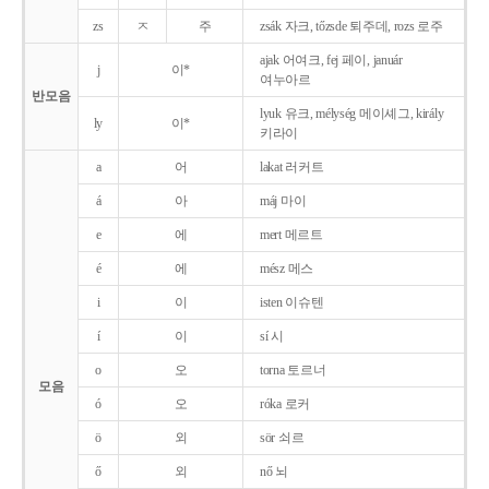
zs
ㅈ
주
zsák 자크, tőzsde 퇴주데, rozs 로주
ajak 어여크, fej 페이, január
j
이*
여누아르
반모음
lyuk 유크, mélység 메이셰그, király
ly
이*
키라이
a
어
lakat 러커트
á
아
máj 마이
e
에
mert 메르트
é
에
mész 메스
i
이
isten 이슈텐
í
이
sí 시
o
오
torna 토르너
모음
ó
오
róka 로커
ö
외
sör 쇠르
ő
외
nő 뇌