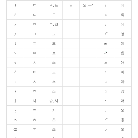
t
ㅌ
ㅅ, 트
w
오, 우*
e
에
d
ㄷ
드
ø
외
k
ㅋ
ㄱ, 크
ɛ
에
g
ㄱ
그
ɛ̃
앵
f
ㅍ
프
œ
외
v
ㅂ
브
욍
θ
ㅅ
스
æ
애
ð
ㄷ
드
a
아
s
ㅅ
스
ɑ
아
z
ㅈ
즈
ɑ̃
앙
ʃ
시
슈, 시
ʌ
어
ʒ
ㅈ
지
ɔ
오
ʦ
ㅊ
츠
ɔ̃
옹
ʣ
ㅈ
즈
o
오