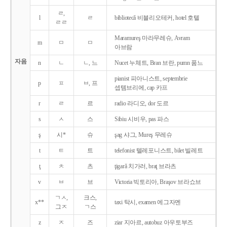
ㄹ,
l
ㄹ
bibliotecǎ 비블리오테커, hotel 호텔
ㄹㄹ
Maramureş 마라무레슈, Avram
m
ㅁ
ㅁ
아브람
자음
n
ㄴ
ㄴ, 느
Nucet 누체트, Bran 브란, pumn 품느
pianist 피아니스트, septembrie
p
ㅍ
ㅂ, 프
셉템브리에, cap 카프
r
ㄹ
르
radio 라디오, dor 도르
s
ㅅ
스
Sibiu 시비우, pas 파스
ş
시*
슈
şag 샤그, Mureş 무레슈
t
ㅌ
트
telefonist 텔레포니스트, bilet 빌레트
ţ
ㅊ
츠
ţigarǎ 치가러, braţ 브라츠
v
ㅂ
브
Victoria 빅토리아, Braşov 브라쇼브
ㄱㅅ,
크스,
x**
taxi 탁시, examen 에그자멘
그ㅈ
ㄱ스
z
ㅈ
즈
ziar 지아르, autobuz 아우토부즈