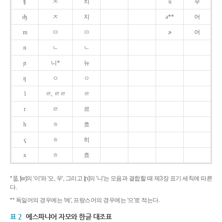
ʧ
ㅊ
치
u
우
ʤ
ㅈ
지
ə**
어
m
ㅁ
ㅁ
ɚ
어
n
ㄴ
ㄴ
ɲ
니*
뉴
ŋ
ㅇ
ㅇ
l
ㄹ, ㄹㄹ
ㄹ
r
ㄹ
르
h
ㅎ
흐
ç
ㅎ
히
x
ㅎ
흐
* [j], [w]의 '이'와 '오, 우', 그리고 [ɲ]의 '니'는 모음과 결합할 때 제3장 표기 세칙에 따른
다.
** 독일어의 경우에는 '에', 프랑스어의 경우에는 '으'로 적는다.
표 2
에스파냐어 자모와 한글 대조표