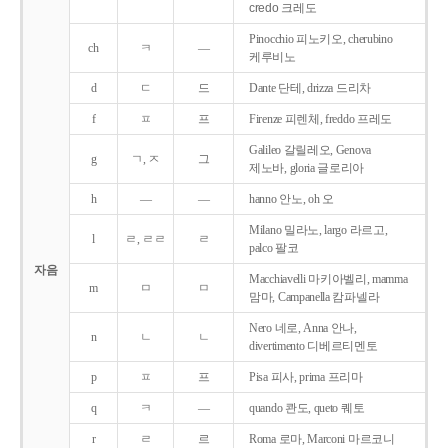
credo 크레도
Pinocchio 피노키오, cherubino
ch
ㅋ
―
케루비노
d
ㄷ
드
Dante 단테, drizza 드리차
f
ㅍ
프
Firenze 피렌체, freddo 프레도
Galileo 갈릴레오, Genova
g
ㄱ, ㅈ
그
제노바, gloria 글로리아
h
―
―
hanno 안노, oh 오
Milano 밀라노, largo 라르고,
l
ㄹ, ㄹㄹ
ㄹ
palco 팔코
자음
Macchiavelli 마키아벨리, mamma
m
ㅁ
ㅁ
맘마, Campanella 캄파넬라
Nero 네로, Anna 안나,
n
ㄴ
ㄴ
divertimento 디베르티멘토
p
ㅍ
프
Pisa 피사, prima 프리마
q
ㅋ
―
quando 콴도, queto 퀘토
r
ㄹ
르
Roma 로마, Marconi 마르코니