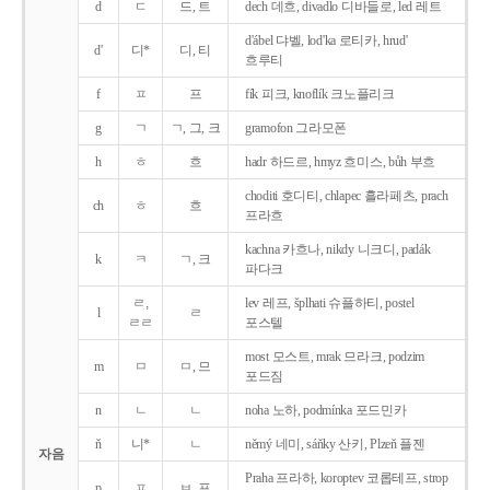
d
ㄷ
드, 트
dech 데흐, divadlo 디바들로, led 레트
d'ábel 댜벨, lod'ka 로티카, hrud'
d'
디*
디, 티
흐루티
f
ㅍ
프
fík 피크, knoflík 크노플리크
g
ㄱ
ㄱ, 그, 크
gramofon 그라모폰
h
ㅎ
흐
hadr 하드르, hmyz 흐미스, bůh 부흐
choditi 호디티, chlapec 흘라페츠, prach
ch
ㅎ
흐
프라흐
kachna 카흐나, nikdy 니크디, padák
k
ㅋ
ㄱ, 크
파다크
ㄹ,
lev 레프, šplhati 슈플하티, postel
l
ㄹ
ㄹㄹ
포스텔
most 모스트, mrak 므라크, podzim
m
ㅁ
ㅁ, 므
포드짐
n
ㄴ
ㄴ
noha 노하, podmínka 포드민카
ň
니*
ㄴ
němý 네미, sáňky 산키, Plzeň 플젠
자음
Praha 프라하, koroptev 코롭테프, strop
p
ㅍ
ㅂ, 프