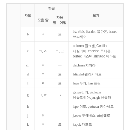
한글
자모
보기
자음
모음 앞
앞ㆍ어말
biz 비스, blandon 블란돈, braceo
b
ㅂ
브
브라세오
colcren 콜크렌, Cecilia
c
ㅋ, ㅅ
ㄱ, 크
세실리아, coccion 콕시온,
bistec 비스텍, dictado 딕타도
ch
ㅊ
―
chicharra 치차라
d
ㄷ
드
felicidad 펠리시다드
f
ㅍ
프
fuga 푸가, fran 프란
ganga 강가, geologia
g
ㄱ, ㅎ
그
헤올로히아, yungla 융글라
h
―
―
hipo 이포, quehacer 케아세르
j
ㅎ
―
jueves 후에베스, reloj 렐로
k
ㅋ
크
kapok 카포크