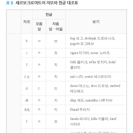
표 8
세르보크로아트어 자모와 한글 대조표
한글
자모
보기
모음
자음
앞
앞ㆍ어말
bog 보그, drobnjak 드로브냐크,
b
ㅂ
브
pogreb 포그레브
c
ㅊ
츠
cigara 치가라, novac 노바츠
čelik 첼리크, točka 토치카, kolač
č
ㅊ
치
콜라치
ć, tj
ㅊ
치
naći 나치, sestrić 세스트리치
desno 데스노, drvo 드르보, medved
d
ㄷ
드
메드베드
dž
ㅈ
지
džep 제프, narudžba 나루지바
đ,dj
ㅈ
지
Ðurađ 주라지
fasada 파사다, kifla 키플라, šaraf
f
ㅍ
프
샤라프