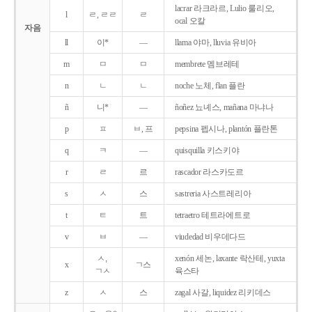
lacrar 라크라르, Lulio 룰리오,
l
ㄹ, ㄹㄹ
ㄹ
ocal 오칼
자음
ll
이*
―
llama 야마, lluvia 유비아
m
ㅁ
ㅁ
membrete 멤브레테
n
ㄴ
ㄴ
noche 노체, flan 플란
ñ
니*
―
ñoñez 뇨녜스, mañana 마냐나
p
ㅍ
ㅂ, 프
pepsina 펩시나, plantón 플란톤
q
ㅋ
―
quisquilla 키스키야
r
ㄹ
르
rascador 라스카도르
s
ㅅ
스
sastreria 사스트레리아
t
ㅌ
트
tetraetro 테트라에트로
v
ㅂ
―
viudedad 비우데다드
ㅅ,
xenón 세논, laxante 락산테, yuxta
x
ㄱ스
ㄱㅅ
육스타
z
ㅅ
스
zagal 사갈, liquidez 리키데스