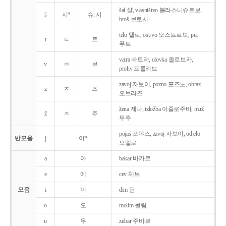
šal 샬, vlasništvo 블라스니슈트보,
š
시*
슈, 시
broš 브로시
telo 텔로, ostrvo 오스트르보, put
t
ㅌ
트
푸트
vatra 바트라, olovka 올로브카,
v
ㅂ
브
proliv 프롤리브
zavoj 자보이, pozno 포즈노, obraz
z
ㅈ
즈
오브라즈
žena 제나, izložba 이즐로주바, muž
ž
ㅈ
주
무주
pojas 포야스, zavoj 자보이, odjelo
반모음
j
이*
오델로
a
아
bakar 바카르
e
에
cev 체브
모음
i
이
dim 딤
o
오
molim 몰림
u
우
zubar 주바르