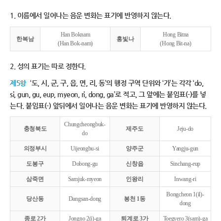
1. 이름에서 일어나는 음운 변화는 표기에 반영하지 않는다.
Han Boknam
Hong Bitna
한복남
홍빛나
(Han Bok-nam)
(Hong Bit-na)
2. 성의 표기는 따로 정한다.
제5항
‘도, 시, 군, 구, 읍, 면, 리, 동’의 행정 구역 단위와 ‘가’는 각각 ‘do,
si, gun, gu, eup, myeon, ri, dong, ga’로 적고, 그 앞에는 붙임표(-)를 넣
는다. 붙임표(-) 앞뒤에서 일어나는 음운 변화는 표기에 반영하지 않는다.
Chungcheongbuk-
충청북도
제주도
Jeju-do
do
의정부시
Uijeongbu-si
양주군
Yangju-gun
도봉구
Dobong-gu
신창읍
Sinchang-eup
삼죽면
Samjuk-myeon
인왕리
Inwang-ri
Bongcheon 1(il)-
당산동
Dangsan-dong
봉천 1동
dong
종로 2가
Jongno 2(i)-ga
퇴계로 3가
Toegyero 3(sam)-ga