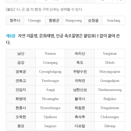
[붙임] ‘시, 군, 읍’의 행정 구역 단위는 생략할 수 있다.
청주시
Cheongju
함평군
Hampyeong
순창읍
Sunchang
제6항
자연 지물명, 문화재명, 인공 축조물명은 붙임표(-) 없이 붙여 쓴
다.
남산
Namsan
속리산
Songnisan
금강
Geumgang
독도
Dokdo
경복궁
Gyeongbokgung
무량수전
Muryangsujeon
연화교
Yeonhwagyo
극락전
Geungnakjeon
안압지
Anapji
남한산성
Namhansanseong
화랑대
Hwarangdae
불국사
Bulguksa
현충사
Hyeonchungsa
독립문
Dongnimmun
오죽헌
Ojukheon
촉석루
Chokseongnu
종묘
Jongmyo
다보탑
Dabotap