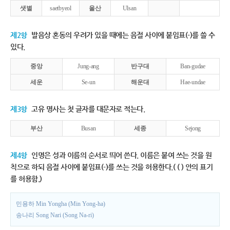
샛별
saetbyeol
울산
Ulsan
제2항
발음상 혼동의 우려가 있을 때에는 음절 사이에 붙임표(-)를 쓸 수
있다.
중앙
Jung-ang
반구대
Ban-gudae
세운
Se-un
해운대
Hae-undae
제3항
고유 명사는 첫 글자를 대문자로 적는다.
부산
Busan
세종
Sejong
제4항
인명은 성과 이름의 순서로 띄어 쓴다. 이름은 붙여 쓰는 것을 원
칙으로 하되 음절 사이에 붙임표(-)를 쓰는 것을 허용한다.( ( ) 안의 표기
를 허용함.)
민용하 Min Yongha (Min Yong-ha)
송나리 Song Nari (Song Na-ri)