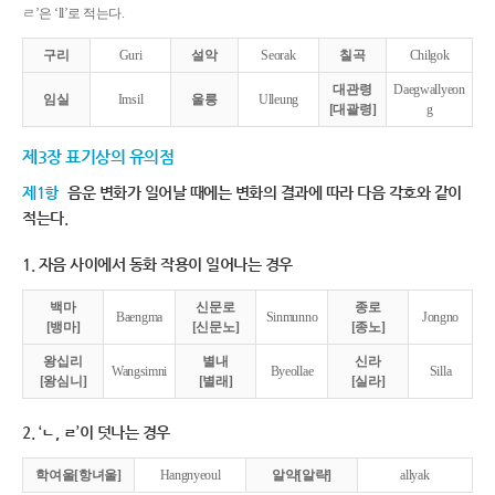
ㄹ’은 ‘ll’로 적는다.
구리
Guri
설악
Seorak
칠곡
Chilgok
대관령
Daegwallyeon
임실
Imsil
울릉
Ulleung
[대괄령]
g
제3장 표기상의 유의점
제1항
음운 변화가 일어날 때에는 변화의 결과에 따라 다음 각호와 같이
적는다.
1. 자음 사이에서 동화 작용이 일어나는 경우
백마
신문로
종로
Baengma
Sinmunno
Jongno
[뱅마]
[신문노]
[종노]
왕십리
별내
신라
Wangsimni
Byeollae
Silla
[왕심니]
[별래]
[실라]
2. ‘ㄴ, ㄹ’이 덧나는 경우
학여울[항녀울]
Hangnyeoul
알약[알략]
allyak