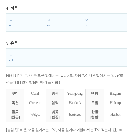
4. 비음
ㄴ
ㅁ
ㅇ
n
m
ng
5. 유음
ㄹ
r, l
[붙임 1] ‘ㄱ, ㄷ, ㅂ’은 모음 앞에서는 ‘g, d, b’로, 자음 앞이나 어말에서는 ‘k, t, p’로
적는다.([ ] 안의 발음에 따라 표기함.)
구미
Gumi
영동
Yeongdong
백암
Baegam
옥천
Okcheon
합덕
Hapdeok
호법
Hobeop
월곶
벚꽃
한밭
Wolgot
beotkkot
Hanbat
[월곧]
[벋꼳]
[한받]
[붙임 2] ‘ㄹ’은 모음 앞에서는 ‘r’로, 자음 앞이나 어말에서는 ‘l’로 적는다. 단, ‘ㄹ