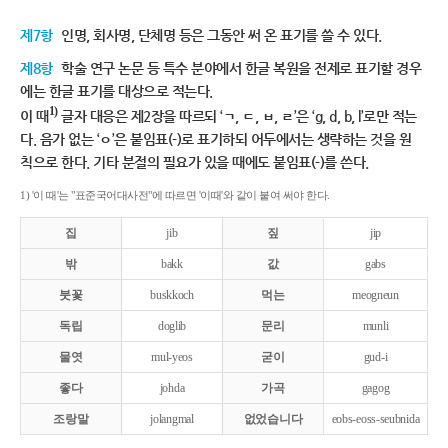
제7항
인명, 회사명, 단체명 등은 그동안 써 온 표기를 쓸 수 있다.
제8항
학술 연구 논문 등 특수 분야에서 한글 복원을 전제로 표기할 경우
에는 한글 표기를 대상으로 적는다.
1)
이 때
글자 대응은 제2장을 따르되 ‘ㄱ, ㄷ, ㅂ, ㄹ’은 ‘g, d, b, l’로만 적는
다. 음가 없는 ‘ㅇ’은 붙임표(-)로 표기하되 어두에서는 생략하는 것을 원
칙으로 한다. 기타 분절의 필요가 있을 때에도 붙임표(-)를 쓴다.
1) '이 때'는 "표준국어대사전"에 따르면 '이때'와 같이 붙여 써야 한다.
집
jib
짚
jip
밖
bakk
값
gabs
붓꽃
buskkoch
먹는
meogneun
독립
doglib
문리
munli
물엿
mul-yeos
굳이
gud-i
좋다
johda
가곡
gagog
조랑말
jolangmal
없었습니다
eobs-eoss-seubnida