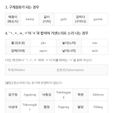
3. 구개음화가 되는 경우
해돋이
같이
굳히다
haedoji
gachi
guchida
[해도지]
[가치]
[구치다]
4. ‘ㄱ, ㄷ, ㅂ, ㅈ’이 ‘ㅎ’과 합하여 거센소리로 소리 나는 경우
좋고[조코]
joko
놓다[노타]
nota
잡혀[자펴]
japyeo
낳지[나치]
nachi
다만, 체언에서 ‘ㄱ, ㄷ, ㅂ’ 뒤에 ‘ㅎ’이 따를 때에는 ‘ㅎ’을 밝혀 적는다.
묵호(Mukho)
집현전(Jiphyeonjeon)
[붙임] 된소리되기는 표기에 반영하지 않는다.
Nakdonggan
압구정
Apgujeong
낙동강
죽변
Jukbyeon
g
Nakseongda
낙성대
합정
Hapjeong
팔당
Paldang
e