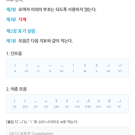
제2항
로마자 이외의 부호는 되도록 사용하지 않는다.
제3항
삭제
제2장 표기 일람
제1항
모음은 다음 각호와 같이 적는다.
1. 단모음
ㅏ
ㅓ
ㅗ
ㅜ
ㅡ
ㅣ
ㅐ
ㅔ
ㅚ
ㅟ
a
eo
o
u
eu
i
ae
e
oe
wi
2. 이중 모음
ㅑ
ㅕ
ㅛ
ㅠ
ㅒ
ㅖ
ㅘ
ㅙ
ㅝ
ㅞ
ㅢ
ya
yeo
yo
yu
yae
ye
wa
wae
wo
we
ui
[붙임 1] ‘ㅢ’는 ‘ㅣ’로 소리 나더라도 ui로 적는다.
(보기) 광희문 Gwanghuimun