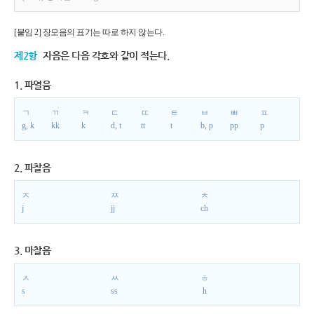
[붙임 2] 장모음의 표기는 따로 하지 않는다.
제2항
자음은 다음 각호와 같이 적는다.
1. 파열음
ㄱ
ㄲ
ㅋ
ㄷ
ㄸ
ㅌ
ㅂ
ㅃ
ㅍ
g, k
kk
k
d, t
tt
t
b, p
pp
p
2. 파찰음
ㅈ
ㅉ
ㅊ
j
jj
ch
3. 마찰음
ㅅ
ㅆ
ㅎ
s
ss
h