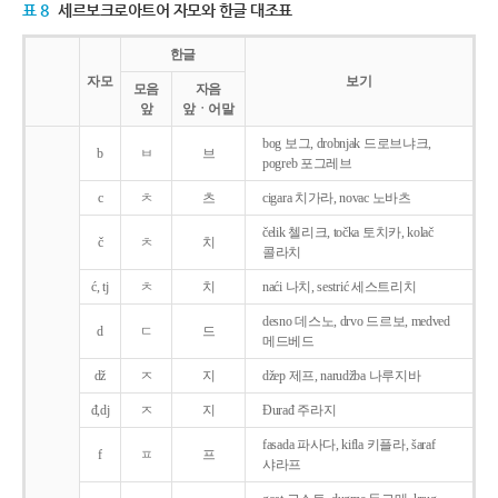
표 8
세르보크로아트어 자모와 한글 대조표
한글
자모
보기
모음
자음
앞
앞ㆍ어말
bog 보그, drobnjak 드로브냐크,
b
ㅂ
브
pogreb 포그레브
c
ㅊ
츠
cigara 치가라, novac 노바츠
čelik 첼리크, točka 토치카, kolač
č
ㅊ
치
콜라치
ć, tj
ㅊ
치
naći 나치, sestrić 세스트리치
desno 데스노, drvo 드르보, medved
d
ㄷ
드
메드베드
dž
ㅈ
지
džep 제프, narudžba 나루지바
đ,dj
ㅈ
지
Ðurađ 주라지
fasada 파사다, kifla 키플라, šaraf
f
ㅍ
프
샤라프