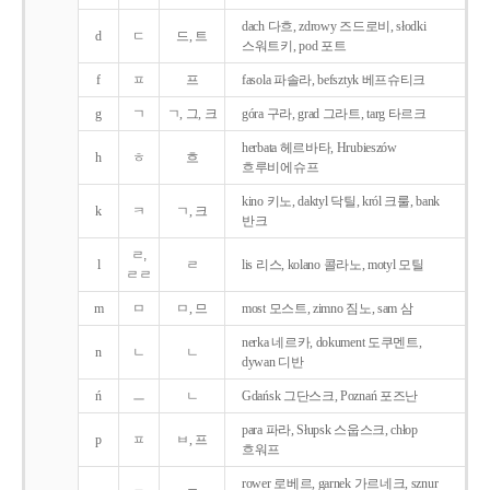
dach 다흐, zdrowy 즈드로비, słodki
d
ㄷ
드, 트
스워트키, pod 포트
f
ㅍ
프
fasola 파솔라, befsztyk 베프슈티크
g
ㄱ
ㄱ, 그, 크
góra 구라, grad 그라트, targ 타르크
herbata 헤르바타, Hrubieszów
h
ㅎ
흐
흐루비에슈프
kino 키노, daktyl 닥틸, król 크룰, bank
k
ㅋ
ㄱ, 크
반크
ㄹ,
l
ㄹ
lis 리스, kolano 콜라노, motyl 모틸
ㄹㄹ
m
ㅁ
ㅁ, 므
most 모스트, zimno 짐노, sam 삼
nerka 네르카, dokument 도쿠멘트,
n
ㄴ
ㄴ
dywan 디반
ń
ㅡ
ㄴ
Gdańsk 그단스크, Poznań 포즈난
para 파라, Słupsk 스웁스크, chłop
p
ㅍ
ㅂ, 프
흐워프
rower 로베르, garnek 가르네크, sznur