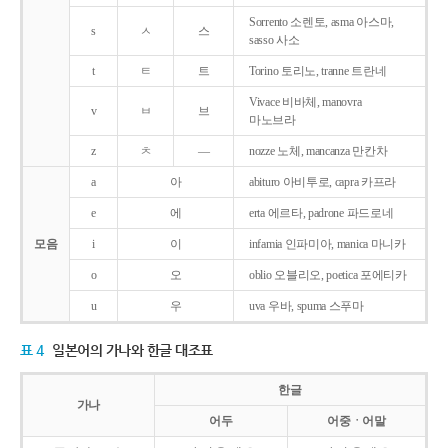
Sorrento 소렌토, asma 아스마,
s
ㅅ
스
sasso 사소
t
ㅌ
트
Torino 토리노, tranne 트란네
Vivace 비바체, manovra
v
ㅂ
브
마노브라
z
ㅊ
―
nozze 노체, mancanza 만칸차
a
아
abituro 아비투로, capra 카프라
e
에
erta 에르타, padrone 파드로네
모음
i
이
infamia 인파미아, manica 마니카
o
오
oblio 오블리오, poetica 포에티카
u
우
uva 우바, spuma 스푸마
표 4
일본어의 가나와 한글 대조표
한글
가나
어두
어중ㆍ어말