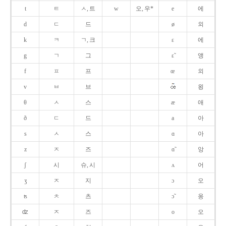
t
ㅌ
ㅅ, 트
w
오, 우*
e
에
d
ㄷ
드
ø
외
k
ㅋ
ㄱ, 크
ɛ
에
g
ㄱ
그
ɛ̃
앵
f
ㅍ
프
œ
외
v
ㅂ
브
욍
θ
ㅅ
스
æ
애
ð
ㄷ
드
a
아
s
ㅅ
스
ɑ
아
z
ㅈ
즈
ɑ̃
앙
ʃ
시
슈, 시
ʌ
어
ʒ
ㅈ
지
ɔ
오
ʦ
ㅊ
츠
ɔ̃
옹
ʣ
ㅈ
즈
o
오