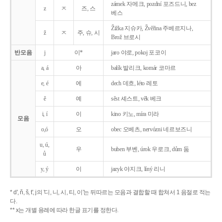
zámek 자메크, pozdní 포즈드니, bez
z
ㅈ
즈, 스
베스
Žižka 지슈카, Žvěřina 주베르지나,
ž
ㅈ
주, 슈, 시
Brož 브로시
반모음
j
이*
jaro 야로, pokoj 포코이
a, á
아
balík 발리크, komár 코마르
e, é
에
dech 데흐, léto 레토
ě
예
sěst 셰스트, věk 베크
i, í
이
kino 키노, míra 미라
모음
o,ó
오
obec 오베츠, nervózni 네르보즈니
u, ú,
우
buben 부벤, úrok 우로크, dům 둠
ů
y, ý
이
jazyk
야지크, líný 리니
* d', ň, š, t', j의 '디, 니, 시, 티, 이'는 뒤따르는 모음과 결합할 때 합쳐서 1 음절로 적는
다.
** x는 개별 용례에 따라 한글 표기를 정한다.