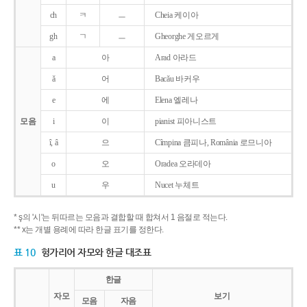
ch
ㅋ
ㅡ
Cheia 케이아
gh
ㄱ
ㅡ
Gheorghe 게오르게
a
아
Arad 아라드
ǎ
어
Bacǎu 바커우
e
에
Elena 엘레나
모음
i
이
pianist 피아니스트
î, â
으
Cîmpina 큼피나, România 로므니아
o
오
Oradea 오라데아
u
우
Nucet 누체트
* ş의 '시'는 뒤따르는 모음과 결합할 때 합쳐서 1 음절로 적는다.
** x는 개별 용례에 따라 한글 표기를 정한다.
표 10
헝가리어 자모와 한글 대조표
한글
자모
보기
모음
자음