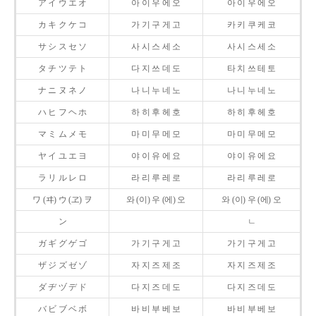
ア イ ウ エ オ
아 이 우 에 오
아 이 우 에 오
カ キ ク ケ コ
가 기 구 게 고
카 키 쿠 케 코
サ シ ス セ ソ
사 시 스 세 소
사 시 스 세 소
タ チ ツ テ ト
다 지 쓰 데 도
타 치 쓰 테 토
ナ ニ ヌ ネ ノ
나 니 누 네 노
나 니 누 네 노
ハ ヒ フ ヘ ホ
하 히 후 헤 호
하 히 후 헤 호
マ ミ ム メ モ
마 미 무 메 모
마 미 무 메 모
ヤ イ ユ エ ヨ
야 이 유 에 요
야 이 유 에 요
ラ リ ル レ ロ
라 리 루 레 로
라 리 루 레 로
ワ (ヰ) ウ (ヱ) ヲ
와 (이) 우 (에) 오
와 (이) 우 (에) 오
ン
ㄴ
ガ ギ グ ゲ ゴ
가 기 구 게 고
가 기 구 게 고
ザ ジ ズ ゼ ゾ
자 지 즈 제 조
자 지 즈 제 조
ダ ヂ ヅ デ ド
다 지 즈 데 도
다 지 즈 데 도
バ ビ ブ ベ ボ
바 비 부 베 보
바 비 부 베 보