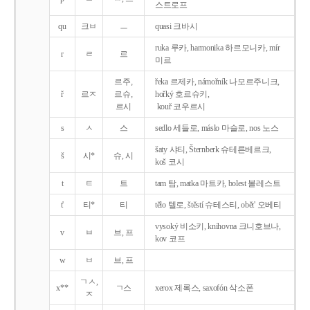
스트로프
qu
크ㅂ
ㅡ
quasi 크바시
ruka 루카, harmonika 하르모니카, mír
r
ㄹ
르
미르
르주,
řeka 르제카, námořník 나모르주니크,
ř
르ㅈ
르슈,
hořký 호르슈키,
르시
kouř 코우르시
s
ㅅ
스
sedlo 세들로, máslo 마슬로, nos 노스
šaty 샤티, Šternberk 슈테른베르크,
š
시*
슈, 시
koš 코시
t
ㅌ
트
tam 탐, matka 마트카, bolest 볼레스트
t'
티*
티
tělo 텔로, štěstí 슈테스티, obět' 오베티
vysoký 비소키, knihovna 크니호브나,
v
ㅂ
브, 프
kov 코프
w
ㅂ
브, 프
ㄱㅅ,
x**
ㄱ스
xerox 제록스, saxofón 삭소폰
ㅈ