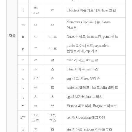
ㄹ,
l
ㄹ
bibliotecǎ 비블리오테커, hotel 호텔
ㄹㄹ
Maramureş 마라무레슈, Avram
m
ㅁ
ㅁ
아브람
자음
n
ㄴ
ㄴ, 느
Nucet 누체트, Bran 브란, pumn 품느
pianist 피아니스트, septembrie
p
ㅍ
ㅂ, 프
셉템브리에, cap 카프
r
ㄹ
르
radio 라디오, dor 도르
s
ㅅ
스
Sibiu 시비우, pas 파스
ş
시*
슈
şag 샤그, Mureş 무레슈
t
ㅌ
트
telefonist 텔레포니스트, bilet 빌레트
ţ
ㅊ
츠
ţigarǎ 치가러, braţ 브라츠
v
ㅂ
브
Victoria 빅토리아, Braşov 브라쇼브
ㄱㅅ,
크스,
x**
taxi 탁시, examen 에그자멘
그ㅈ
ㄱ스
z
ㅈ
즈
ziar 지아르, autobuz 아우토부즈