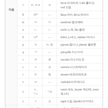
lacrar 라크라르, Lulio 룰리오,
l
ㄹ, ㄹㄹ
ㄹ
ocal 오칼
자음
ll
이*
―
llama 야마, lluvia 유비아
m
ㅁ
ㅁ
membrete 멤브레테
n
ㄴ
ㄴ
noche 노체, flan 플란
ñ
니*
―
ñoñez 뇨녜스, mañana 마냐나
p
ㅍ
ㅂ, 프
pepsina 펩시나, plantón 플란톤
q
ㅋ
―
quisquilla 키스키야
r
ㄹ
르
rascador 라스카도르
s
ㅅ
스
sastreria 사스트레리아
t
ㅌ
트
tetraetro 테트라에트로
v
ㅂ
―
viudedad 비우데다드
ㅅ,
xenón 세논, laxante 락산테, yuxta
x
ㄱ스
ㄱㅅ
육스타
z
ㅅ
스
zagal 사갈, liquidez 리키데스