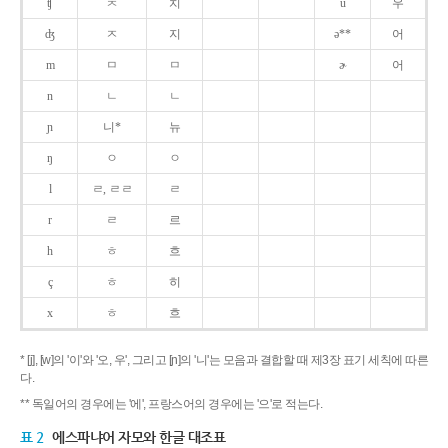
ʧ
ㅊ
치
u
우
ʤ
ㅈ
지
ə**
어
m
ㅁ
ㅁ
ɚ
어
n
ㄴ
ㄴ
ɲ
니*
뉴
ŋ
ㅇ
ㅇ
l
ㄹ, ㄹㄹ
ㄹ
r
ㄹ
르
h
ㅎ
흐
ç
ㅎ
히
x
ㅎ
흐
* [j], [w]의 '이'와 '오, 우', 그리고 [ɲ]의 '니'는 모음과 결합할 때 제3장 표기 세칙에 따른
다.
** 독일어의 경우에는 '에', 프랑스어의 경우에는 '으'로 적는다.
표 2
에스파냐어 자모와 한글 대조표