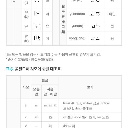
얼
yue
(ue)
웨
*
(r)
촬
ya
구
야
yuan
(uan)
위안
(ia)
류
撮
yo
요
yun
(un)
윈
口
類
ye
예
yong
(iong)
융
(ie)
[ ]는 단독 발음될 경우의 표기임. ( )는 자음이 선행할 경우의 표기임.
* 순치성(脣齒聲), 권설운(捲舌韻).
표 6
폴란드어 자모와 한글 대조표
한글
자모
보기
모음
자음
앞
앞ㆍ어말
burak 부라크, szybko 십코, dobrze
b
ㅂ
ㅂ, 브, 프
도브제, chleb 흘레프
c
ㅊ
츠
cel 첼, Balicki 발리츠키, noc 노츠
ć
ㅡ
치
dać 다치