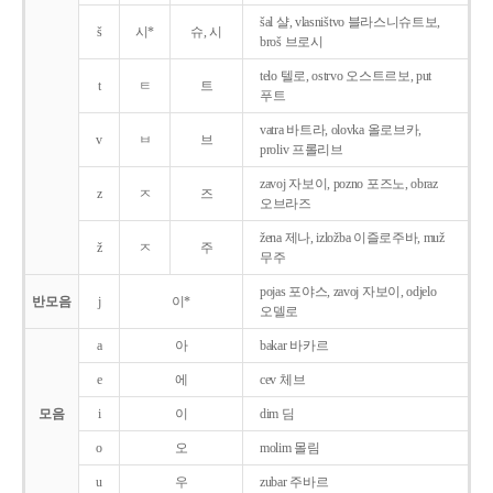
šal 샬, vlasništvo 블라스니슈트보,
š
시*
슈, 시
broš 브로시
telo 텔로, ostrvo 오스트르보, put
t
ㅌ
트
푸트
vatra 바트라, olovka 올로브카,
v
ㅂ
브
proliv 프롤리브
zavoj 자보이, pozno 포즈노, obraz
z
ㅈ
즈
오브라즈
žena 제나, izložba 이즐로주바, muž
ž
ㅈ
주
무주
pojas 포야스, zavoj 자보이, odjelo
반모음
j
이*
오델로
a
아
bakar 바카르
e
에
cev 체브
모음
i
이
dim 딤
o
오
molim 몰림
u
우
zubar 주바르