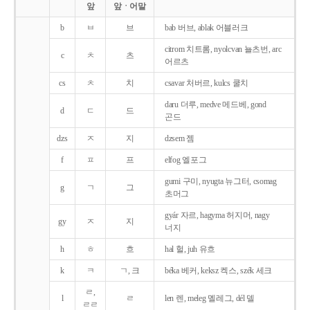
앞
앞ㆍ어말
b
ㅂ
브
bab 버브, ablak 어블러크
citrom 치트롬, nyolcvan 뇰츠번, arc
c
ㅊ
츠
어르츠
cs
ㅊ
치
csavar 처버르, kulcs 쿨치
daru 더루, medve 메드베, gond
d
ㄷ
드
곤드
dzs
ㅈ
지
dzsem 젬
f
ㅍ
프
elfog 엘포그
gumi 구미, nyugta 뉴그터, csomag
g
ㄱ
그
초머그
gyár 자르, hagyma 허지머, nagy
gy
ㅈ
지
너지
h
ㅎ
흐
hal 헐, juh 유흐
k
ㅋ
ㄱ, 크
béka 베커, keksz 켁스, szék 세크
ㄹ,
l
ㄹ
len 렌, meleg 멜레그, dél 델
ㄹㄹ