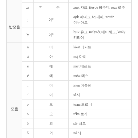
zs
ㅈ
주
zsák 자크, tőzsde 퇴주데, rozs 로주
ajak 어여크, fej 페이, január
j
이*
여누아르
반모음
lyuk 유크, mélység 메이셰그, király
ly
이*
키라이
a
어
lakat 러커트
á
아
máj 마이
e
에
mert 메르트
é
에
mész 메스
i
이
isten 이슈텐
í
이
sí 시
o
오
torna 토르너
모음
ó
오
róka 로커
ö
외
sör 쇠르
ő
외
nő 뇌