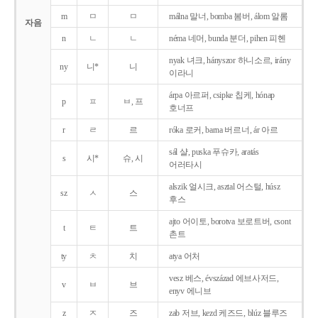
m
ㅁ
ㅁ
málna 말너, bomba 봄버, álom 알롬
자음
n
ㄴ
ㄴ
néma 네머, bunda 분더, pihen 피헨
nyak 녀크, hányszor 하니소르, irány
ny
니*
니
이라니
árpa 아르퍼, csipke 칩케, hónap
p
ㅍ
ㅂ, 프
호너프
r
ㄹ
르
róka 로커, barna 버르너, ár 아르
sál 샬, puska 푸슈카, aratás
s
시*
슈, 시
어러타시
alszik 얼시크, asztal 어스털, húsz
sz
ㅅ
스
후스
ajto 어이토, borotva 보로트버, csont
t
ㅌ
트
촌트
ty
ㅊ
치
atya 어처
vesz 베스, évszázad 에브사저드,
v
ㅂ
브
enyv 에니브
z
ㅈ
즈
zab 저브, kezd 케즈드, blúz 블루즈