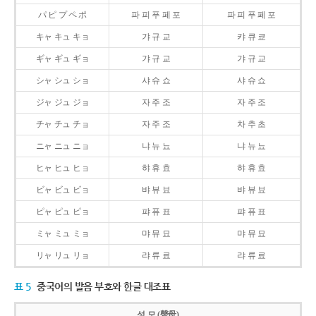
パ ピ プ ペ ポ
파 피 푸 페 포
파 피 푸 페 포
キャ キュ キョ
갸 규 교
캬 큐 쿄
ギャ ギュ ギョ
갸 규 교
갸 규 교
シャ シュ ショ
샤 슈 쇼
샤 슈 쇼
ジャ ジュ ジョ
자 주 조
자 주 조
チャ チュ チョ
자 주 조
차 추 초
ニャ ニュ ニョ
냐 뉴 뇨
냐 뉴 뇨
ヒャ ヒュ ヒョ
햐 휴 효
햐 휴 효
ビャ ビュ ビョ
뱌 뷰 뵤
뱌 뷰 뵤
ピャ ピュ ピョ
퍄 퓨 표
퍄 퓨 표
ミャ ミュ ミョ
먀 뮤 묘
먀 뮤 묘
リャ リュ リョ
랴 류 료
랴 류 료
표 5
중국어의 발음 부호와 한글 대조표
성 모 (聲母)