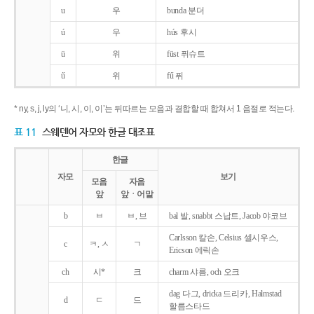
u
우
bunda 분더
ú
우
hús 후시
ü
위
füst 퓌슈트
ű
위
fű 퓌
* ny, s, j, ly의 ‘니, 시, 이, 이’는 뒤따르는 모음과 결합할 때 합쳐서 1 음절로 적는다.
표 11
스웨덴어 자모와 한글 대조표
한글
자모
보기
모음
자음
앞
앞ㆍ어말
b
ㅂ
ㅂ, 브
bal 발, snabbt 스납트, Jacob 야코브
Carlsson 칼손, Celsius 셀시우스,
c
ㅋ, ㅅ
ㄱ
Ericson 에릭손
ch
시*
크
charm 샤름, och 오크
dag 다그, dricka 드리카, Halmstad
d
ㄷ
드
할름스타드