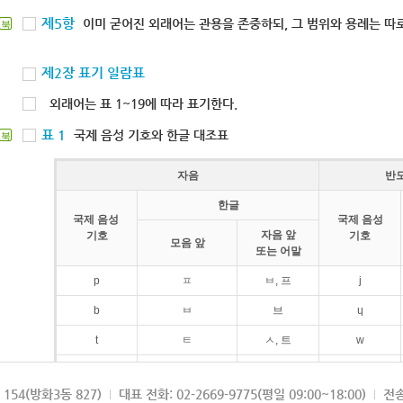
제5항
이미 굳어진 외래어는 관용을 존중하되, 그 범위와 용례는 따로
북
제2장 표기 일람표
외래어는 표 1~19에 따라 표기한다.
표 1
국제 음성 기호와 한글 대조표
북
자음
반
한글
국제 음성
국제 음성
자음 앞
기호
기호
모음 앞
또는 어말
p
ㅍ
ㅂ, 프
j
b
ㅂ
브
ɥ
t
ㅌ
ㅅ, 트
w
d
ㄷ
드
154(방화3동 827)
대표 전화: 02-2669-9775(평일 09:00~18:00)
전송
k
ㅋ
ㄱ, 크