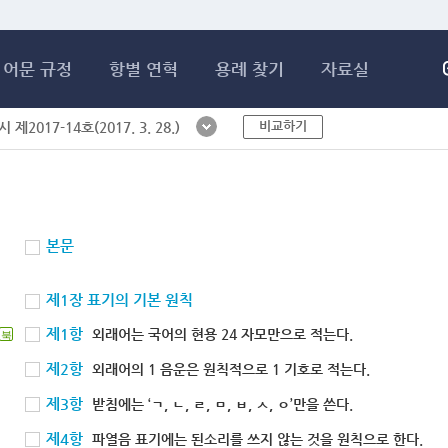
메인콘텐츠 바로가기
어문 규정
항별 연혁
용례 찾기
자료실
비교하기
제2017-14호(2017. 3. 28.)
본문
제1장 표기의 기본 원칙
제1항
외래어는 국어의 현용 24 자모만으로 적는다.
북
제2항
외래어의 1 음운은 원칙적으로 1 기호로 적는다.
제3항
받침에는 ‘ㄱ, ㄴ, ㄹ, ㅁ, ㅂ, ㅅ, ㅇ’만을 쓴다.
제4항
파열음 표기에는 된소리를 쓰지 않는 것을 원칙으로 한다.