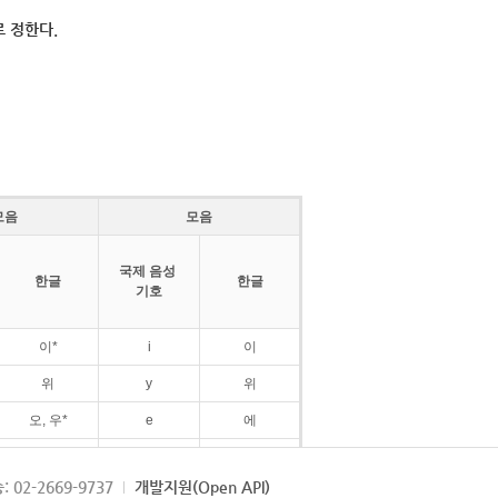
 정한다.
모음
모음
국제 음성
한글
한글
기호
이*
i
이
위
y
위
오, 우*
e
에
ø
외
: 02-2669-9737
개발지원(Open API)
ɛ
에