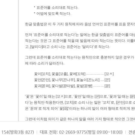
표준어를 소리대로 적는다.
어법에 맞도록 적는다.
한글 맞춤법은 이 두 가지 원칙에 따라 음성 언어인 표준어를 표음 문자
먼저 ‘표준어를 소리대로 적는다’는 말에는 한글 맞춤법이 표준어를 대상
적는다는 것은 그 표준어를 적을 때 발음에 따라 적는다는 뜻이다. 이를테면 [나무]라고 소리 나는 표준어는 ‘나무’로 적
고, [달리다]라고 소리 나는 표준어는 ‘달리다’로 적는다.
그런데 표준어를 소리대로 적는다는 원칙만으로 충분하지 않은 경우가 있다
에 따라 소리가 달라진다.
……………
꽃이[꼬치], 꽃을[꼬츨], 꽃에[꼬체]
[꼬ㅊ]
…
꽃만[꼰만], 꽃나무[꼰나무], 꽃놀이[꼰노리]
[꼰]
………
꽃과[꼳꽈], 꽃다발[꼳따발], 꽃밭[꼳빧]
[꼳]
‘꽃’은 ‘꽃이’일 때는 [꼬ㅊ]으로, ‘꽃만’일 때는 [꼰]으로, ‘꽃과’일 때는
다’는 원칙만 적용한다면, [꼬치]로 소리 나는 말은 ‘꼬치’로, [꼰만]으로 소리 나는 말은 ‘꼰만’으로, [꼳꽈]로 소리 나는 말
은 ‘꼳꽈’로 적게 되어 ‘꽃[花]’이라는 하나의 말이 여러 형태로 적히게 된
그런데 이처럼 의미가 같은 하나의 말을 여러 가지 형태로 적으면 그것이
은 하나의 말은 형태를 하나로 고정하여 일관되게 적어야 의미를 파악하기가 
되게 적는 것이 의미를 파악하는 데 효과적이다.
154(방화3동 827)
대표 전화: 02-2669-9775(평일 09:00~18:00)
전송