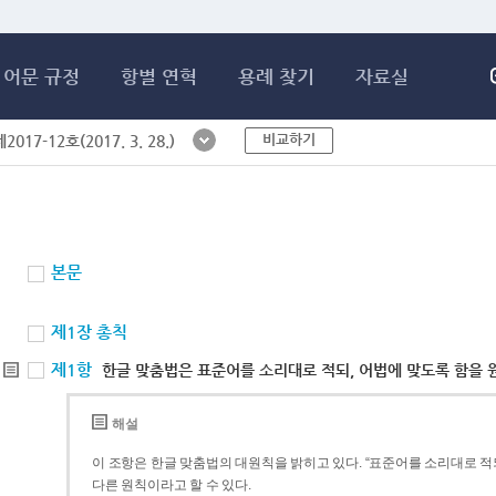
메인콘텐츠 바로가기
어문 규정
항별 연혁
용례 찾기
자료실
비교하기
017-12호(2017. 3. 28.)
본문
제1장 총칙
제1항
한글 맞춤법은 표준어를 소리대로 적되, 어법에 맞도록 함을 
해설
이 조항은 한글 맞춤법의 대원칙을 밝히고 있다. “표준어를 소리대로 적되
다른 원칙이라고 할 수 있다.