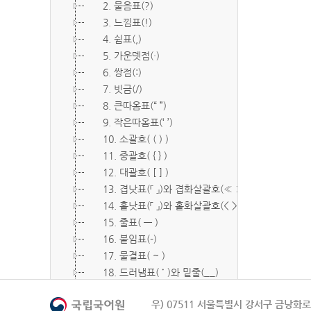
2. 물음표(?)
3. 느낌표(!)
4. 쉼표(,)
5. 가운뎃점(·)
6. 쌍점(:)
7. 빗금(/)
8. 큰따옴표(“ ”)
9. 작은따옴표(‘ ’)
10. 소괄호( ( ) )
11. 중괄호( { } )
12. 대괄호( [ ] )
13. 겹낫표(『 』)와 겹화살괄호(≪ ≫)
14. 홑낫표(「 」)와 홑화살괄호(< >)
15. 줄표( ― )
16. 붙임표(-)
17. 물결표( ~ )
18. 드러냄표( ˙ )와 밑줄(__)
19. 숨김표( O, X )
우) 07511 서울특별시 강서구 금낭화로 
20. 빠짐표( □ )