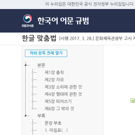
이 누리집은 대한민국 공식 전자정부 누리집입니다.
한글 맞춤법
[시행 2017. 3. 28.] 문화체육관광부 고시 제2
하위 항목 전체 열기
본문
제1장 총칙
제2장 자모
제3장 소리에 관한 것
제4장 형태에 관한 것
제5장 띄어쓰기
북
제6장 그 밖의 것
부록
문장 부호
1. 마침표( . )