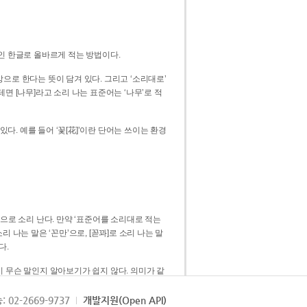
인 한글로 올바르게 적는 방법이다.
으로 한다는 뜻이 담겨 있다. 그리고 ‘소리대로’
. 예를 들어 ‘꽃[花]’이란 단어는 쓰이는 환경
 [꼳]으로 소리 난다. 만약 ‘표준어를 소리대로 적는
다.
 무슨 말인지 알아보기가 쉽지 않다. 의미가 같
쉽다. 즉 ‘꽃, 꼰, 꼳’보다는 ‘꽃’ 하나로 일관
: 02-2669-9737
개발지원(Open API)