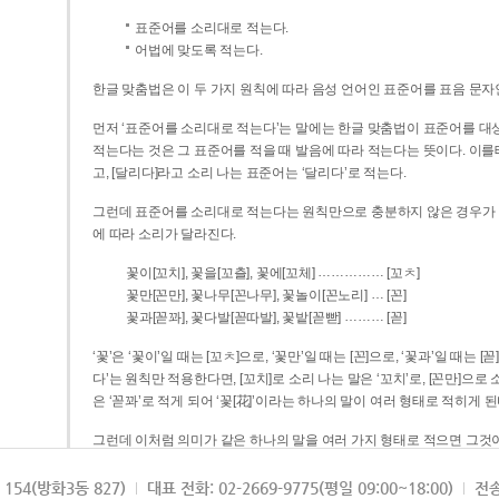
표준어를 소리대로 적는다.
어법에 맞도록 적는다.
한글 맞춤법은 이 두 가지 원칙에 따라 음성 언어인 표준어를 표음 문자
먼저 ‘표준어를 소리대로 적는다’는 말에는 한글 맞춤법이 표준어를 대상
적는다는 것은 그 표준어를 적을 때 발음에 따라 적는다는 뜻이다. 이를테면 [나무]라고 소리 나는 표준어는 ‘나무’로 적
고, [달리다]라고 소리 나는 표준어는 ‘달리다’로 적는다.
그런데 표준어를 소리대로 적는다는 원칙만으로 충분하지 않은 경우가 있다
에 따라 소리가 달라진다.
……………
꽃이[꼬치], 꽃을[꼬츨], 꽃에[꼬체]
[꼬ㅊ]
…
꽃만[꼰만], 꽃나무[꼰나무], 꽃놀이[꼰노리]
[꼰]
………
꽃과[꼳꽈], 꽃다발[꼳따발], 꽃밭[꼳빧]
[꼳]
‘꽃’은 ‘꽃이’일 때는 [꼬ㅊ]으로, ‘꽃만’일 때는 [꼰]으로, ‘꽃과’일 때는
다’는 원칙만 적용한다면, [꼬치]로 소리 나는 말은 ‘꼬치’로, [꼰만]으로 소리 나는 말은 ‘꼰만’으로, [꼳꽈]로 소리 나는 말
은 ‘꼳꽈’로 적게 되어 ‘꽃[花]’이라는 하나의 말이 여러 형태로 적히게 된
그런데 이처럼 의미가 같은 하나의 말을 여러 가지 형태로 적으면 그것이
은 하나의 말은 형태를 하나로 고정하여 일관되게 적어야 의미를 파악하기가 
되게 적는 것이 의미를 파악하는 데 효과적이다.
154(방화3동 827)
대표 전화: 02-2669-9775(평일 09:00~18:00)
전송