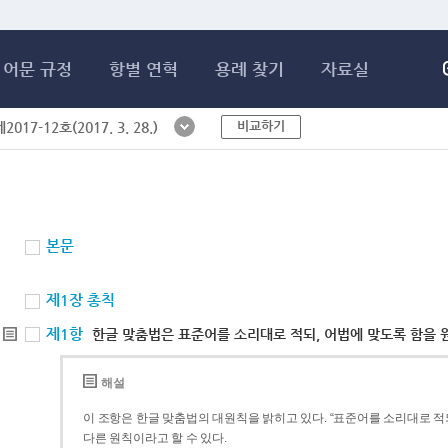
메인콘텐츠 바로가기
어문 규정
항별 연혁
용례 찾기
자료실
비교하기
017-12호(2017. 3. 28.)
본문
제1장 총칙
제1항
한글 맞춤법은 표준어를 소리대로 적되, 어법에 맞도록 함을 
해설
이 조항은 한글 맞춤법의 대원칙을 밝히고 있다. “표준어를 소리대로 적되
다른 원칙이라고 할 수 있다.