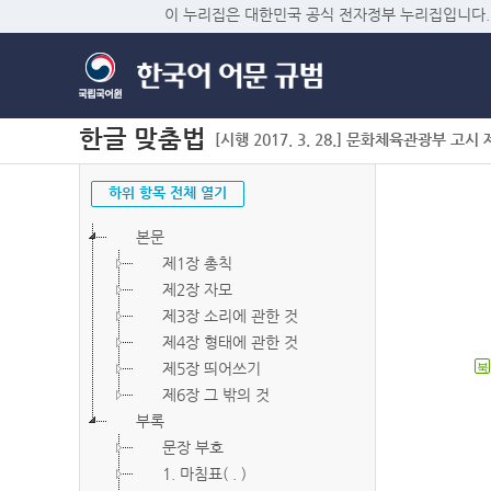
이 누리집은 대한민국 공식 전자정부 누리집입니다.
한글 맞춤법
[시행 2017. 3. 28.] 문화체육관광부 고시 제2
하위 항목 전체 열기
본문
제1장 총칙
제2장 자모
제3장 소리에 관한 것
제4장 형태에 관한 것
제5장 띄어쓰기
북
제6장 그 밖의 것
부록
문장 부호
1. 마침표( . )