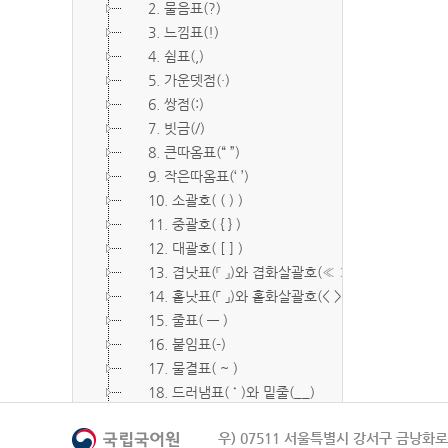
2. 물음표(?)
3. 느낌표(!)
4. 쉼표(,)
5. 가운뎃점(·)
6. 쌍점(:)
7. 빗금(/)
8. 큰따옴표(“ ”)
9. 작은따옴표(‘ ’)
10. 소괄호( ( ) )
11. 중괄호( { } )
12. 대괄호( [ ] )
13. 겹낫표(『 』)와 겹화살괄호(≪ ≫)
14. 홑낫표(「 」)와 홑화살괄호(< >)
15. 줄표( ― )
16. 붙임표(-)
17. 물결표( ~ )
18. 드러냄표( ˙ )와 밑줄(__)
19. 숨김표( O, X )
우) 07511 서울특별시 강서구 금낭화로 
20. 빠짐표( □ )