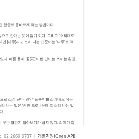
인 한글로 올바르게 적는 방법이다.
으로 한다는 뜻이 담겨 있다. 그리고 ‘소리대로’
. 예를 들어 ‘꽃[花]’이란 단어는 쓰이는 환경
 [꼳]으로 소리 난다. 만약 ‘표준어를 소리대로 적는
다.
 무슨 말인지 알아보기가 쉽지 않다. 의미가 같
쉽다. 즉 ‘꽃, 꼰, 꼳’보다는 ‘꽃’ 하나로 일관
: 02-2669-9737
개발지원(Open API)