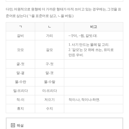
다만, 어원적으로 원형에 더 가까운 형태가 아직 쓰이고 있는 경우에는, 그것을 표
준어로 삼는다.(ㄱ을 표준어로 삼고, ㄴ을 버림.)
ㄱ
ㄴ
비고
갈비
가리
~구이, ~찜, 갈빗-대.
1. 사기 만드는 물레 밑 고리.
갓모
갈모
2. '갈모'는 갓 위에 쓰는, 유지로
만든 우비.
굴-젓
구-젓
말-곁
말-겻
물-수란
물-수랄
밀-뜨리다
미-뜨리다
적-이
저으기
적이-나, 적이나-하면.
휴지
수지
해설