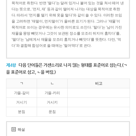
목적어로 취한다. 반면 ‘떨다’는 달려 있거나 붙어 있는 것을 쳐서 떼어 낸
다는 뜻으로, ‘먼지, 재’ 등과 같이 떨어져 나가는 대상을 목적어로 취한
다. 따라서 ‘먼지를 떨기 위해 옷을 털다’와 같이 쓸 수 있다. 이러한 쓰임
을 고려하면 ‘재떨이, 먼지떨이’가 올바른 표기가 된다. 그러나 ‘재물’이
목적어로 쓰이는 경우에는 유사한 의미로도 쓰인다. ‘털다’는 ‘남이 가진
재물을 몽땅 빼앗거나 그것이 보관된 장소를 모조리 뒤지어 훔치다’를,
‘떨다’는 ‘남에게서 재물을 모조리 훔치거나 빼앗다’를 뜻한다. 다만, ‘먹
다’와 결합해 합성어로 쓸 때에는 ‘털어먹다’로 쓴다.
제4항
다음 단어들은 거센소리로 나지 않는 형태를 표준어로 삼는다.(ㄱ
을 표준어로 삼고, ㄴ을 버림.)
ㄱ
ㄴ
비고
가을-갈이
가을-카리
거시기
거시키
분침
푼침
해설