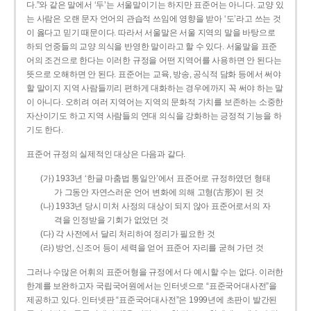
다.”와 같은 말에서 ‘두’는 서울말이기는 하지만 표준어는 아니다. 교양 있
는 사람은 오랜 문자 언어의 관습적 쓰임에 영향을 받아 ‘도’라고 쓰는 것
이 옳다고 믿기 때문이다. 따라서 서울말은 서울 지역의 말을 바탕으로
하되 언중들의 교양 의식을 반영한 말이라고 할 수 있다. 서울말을 표준
어의 조건으로 한다는 이러한 규정을 어떤 지역어를 사용하면 안 된다는
뜻으로 오해하면 안 된다. 표준어는 교육, 방송, 공식적 담화 등에서 써야
할 말이지 지역 사람들끼리 편하게 대화하는 경우에까지 꼭 써야 하는 말
이 아니다. 오히려 여러 지역어는 지역의 문화적 가치를 보존하는 소중한
자산이기도 하고 지역 사람들의 연대 의식을 강화하는 긍정적 기능을 하
기도 한다.
표준어 규정의 실제적인 대상은 다음과 같다.
(가) 1933년 ‘한글 마춤법 통일안’에서 표준어로 규정하였던 형태
가 그동안 자연스러운 언어 변화에 의해 고형(古形)이 된 것
(나) 1933년 당시 미처 사정의 대상이 되지 않아 표준어로서의 자
격을 인정받을 기회가 없었던 것
(다) 각 사전에서 달리 처리하여 정리가 필요한 것
(라) 방언, 신조어 등이 세력을 얻어 표준어 자리를 굳혀 가던 것
그러나 수많은 어휘의 표준어형을 규정에서 다 예시할 수는 없다. 이러한
한계를 보완하고자 국립국어원에서는 인터넷으로 “표준국어대사전”을
제공하고 있다. 인터넷판 “표준국어대사전”은 1999년에 초판이 발간된