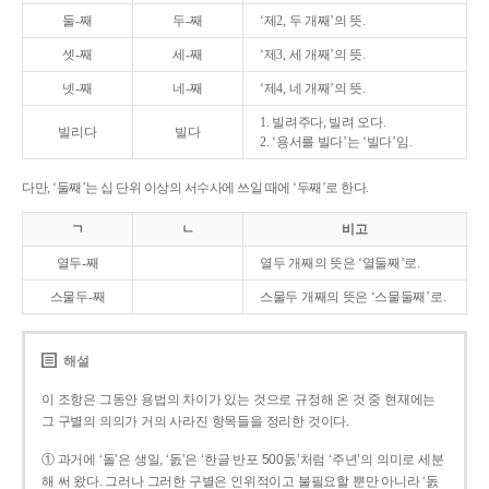
둘-째
두-째
‘제2, 두 개째’의 뜻.
셋-째
세-째
‘제3, 세 개째’의 뜻.
넷-째
네-째
‘제4, 네 개째’의 뜻.
1. 빌려주다, 빌려 오다.
빌리다
빌다
2. ‘용서를 빌다’는 ‘빌다’임.
다만, ‘둘째’는 십 단위 이상의 서수사에 쓰일 때에 ‘두째’로 한다.
ㄱ
ㄴ
비고
열두-째
열두 개째의 뜻은 ‘열둘째’로.
스물두-째
스물두 개째의 뜻은 ‘스물둘째’로.
해설
이 조항은 그동안 용법의 차이가 있는 것으로 규정해 온 것 중 현재에는
그 구별의 의의가 거의 사라진 항목들을 정리한 것이다.
① 과거에 ‘돌’은 생일, ‘돐’은 ‘한글 반포 500돐’처럼 ‘주년’의 의미로 세분
해 써 왔다. 그러나 그러한 구별은 인위적이고 불필요할 뿐만 아니라 ‘돐