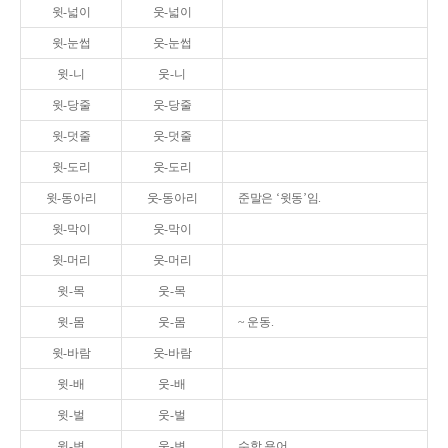
윗-넓이
웃-넓이
윗-눈썹
웃-눈썹
윗-니
웃-니
윗-당줄
웃-당줄
윗-덧줄
웃-덧줄
윗-도리
웃-도리
윗-동아리
웃-동아리
준말은 ‘윗동’임.
윗-막이
웃-막이
윗-머리
웃-머리
윗-목
웃-목
윗-몸
웃-몸
~ 운동.
윗-바람
웃-바람
윗-배
웃-배
윗-벌
웃-벌
윗-변
웃-변
수학 용어.