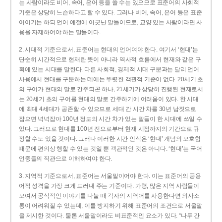
는 사람이라도 비어, 속어, 은어 등을 쓸 수는 있으므로 표준어의 사회적
기준은 상당히 느슨하다고 할 수 있다. 그러나 비어, 속어, 은어 등은 표준
어이기는 하되 언어 예절에 어긋난 말들이므로, 교양 있는 사람이라면 사
용을 자제하여야 하는 말들이다.
2. 시대적 기준으로서, 표준어는 현대의 언어여야 한다. 여기서 ‘현대’는
단순히 시간적으로 현재란 뜻이 아니라 역사적 흐름에서 현재와 같은 구
획에 있는 시대를 말한다. 다른 사회적, 경제적 시대 구분과는 달리 언어
사용에서 현대를 구분하는 데에는 뚜렷한 객관적 기준이 없다. 20세기 초
의 구어가 현대의 말로 간주되곤 하나, 21세기가 상당히 진행된 현재로서
는 20세기 초의 구어를 현대의 말로 간주하기에 어려움이 있다. 한 시대
에 최대 4세대가 공존할 수 있으므로 세대 간 시간 차를 30년 남짓으로
잡으면 넉넉잡아 100년 정도의 시간 차가 있는 말들이 한 시대에 쓰일 수
있다. 그러므로 현대를 100년 전으로부터 현재 시점까지의 기간으로 규
정할 수도 있을 것이다. 그러나 이러한 시간 인식은 ‘현대’ 개념의 모호함
때문에 편의상 행할 수 있는 것일 뿐 객관적인 것은 아니다. ‘현대’는 국어
언중들의 직관으로 이해하여야 한다.
3. 지역적 기준으로서, 표준어는 서울말이어야 한다. 이는 표준어의 공용
어적 성격을 가장 크게 드러내 주는 기준이다. 가령, 많은 지역 사람들이
모여서 공식적인 이야기를 나눌 때 각자의 지역어를 사용한다면 의사소
통이 어려워질 수 있는데, 이를 방지하기 위해 표준어의 조건으로 서울말
을 제시한 것이다. 물론 서울말이라도 비표준적인 요소가 있다. “나두 간