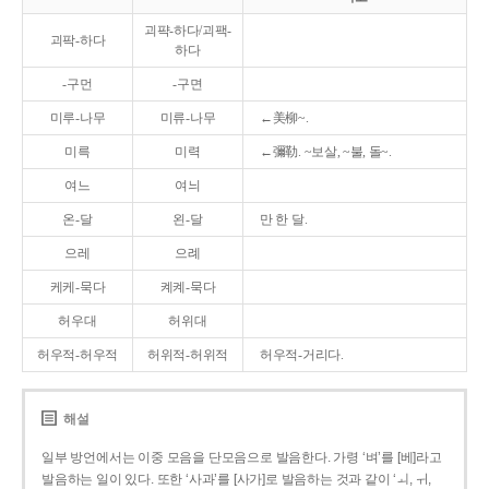
괴퍅-하다/괴팩-
괴팍-하다
하다
-구먼
-구면
미루-나무
미류-나무
←美柳~.
미륵
미력
←彌勒. ~보살, ~불, 돌~.
여느
여늬
온-달
왼-달
만 한 달.
으레
으례
케케-묵다
켸켸-묵다
허우대
허위대
허우적-허우적
허위적-허위적
허우적-거리다.
해설
일부 방언에서는 이중 모음을 단모음으로 발음한다. 가령 ‘벼’를 [베]라고
발음하는 일이 있다. 또한 ‘사과’를 [사가]로 발음하는 것과 같이 ‘ㅚ, ㅟ,