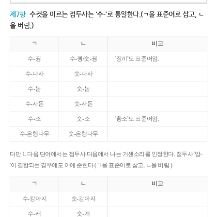
제7항
수컷을 이르는 접두사는 '수-'로 통일한다.(ㄱ을 표준어로 삼고, ㄴ
을 버림.)
ㄱ
ㄴ
비고
수-꿩
수-퀑/숫-꿩
'장끼'도 표준어임.
수-나사
숫-나사
수-놈
숫-놈
수-사돈
숫-사돈
수-소
숫-소
'황소'도 표준어임.
수-은행나무
숫-은행나무
다만 1. 다음 단어에서는 접두사 다음에서 나는 거센소리를 인정한다. 접두사 '암-
'이 결합되는 경우에도 이에 준한다.(ㄱ을 표준어로 삼고, ㄴ을 버림.)
ㄱ
ㄴ
비고
수-캉아지
숫-강아지
수-캐
숫-개