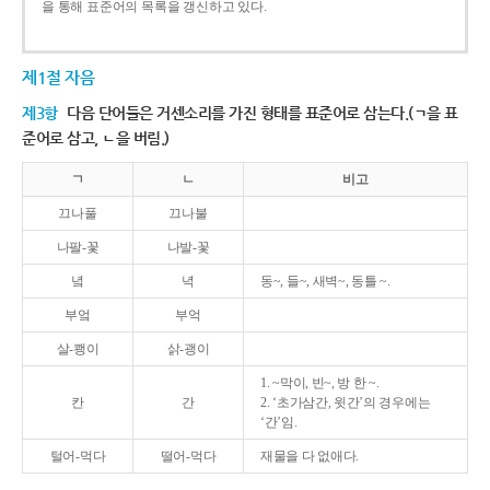
을 통해 표준어의 목록을 갱신하고 있다.
제1절 자음
제3항
다음 단어들은 거센소리를 가진 형태를 표준어로 삼는다.(ㄱ을 표
준어로 삼고, ㄴ을 버림.)
ㄱ
ㄴ
비고
끄나풀
끄나불
나팔-꽃
나발-꽃
녘
녁
동~, 들~, 새벽~, 동틀 ~.
부엌
부억
살-쾡이
삵-괭이
1. ~막이, 빈~, 방 한 ~.
칸
간
2. ‘초가삼간, 윗간’의 경우에는
‘간’임.
털어-먹다
떨어-먹다
재물을 다 없애다.