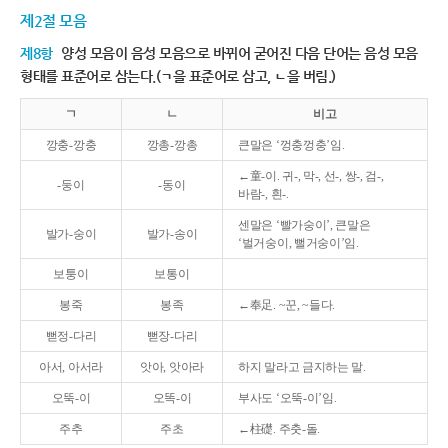
제2절 모음
제8항
양성 모음이 음성 모음으로 바뀌어 굳어진 다음 단어는 음성 모음
형태를 표준어로 삼는다.(ㄱ을 표준어로 삼고, ㄴ을 버림.)
ㄱ
ㄴ
비고
깡충-깡충
깡총-깡총
큰말은 ‘껑충껑충’임.
←童-이. 귀-, 막-, 선-, 쌍-, 검-,
-둥이
-동이
바람-, 흰-.
센말은 ‘빨가숭이’, 큰말은
발가-숭이
발가-송이
‘벌거숭이, 뻘거숭이’임.
보퉁이
보통이
봉죽
봉족
←奉足. ~꾼, ~들다.
뻗정-다리
뻗장-다리
아서, 아서라
앗아, 앗아라
하지 말라고 금지하는 말.
오뚝-이
오똑-이
부사도 ‘오뚝-이’임.
주추
주초
←柱礎. 주춧-돌.