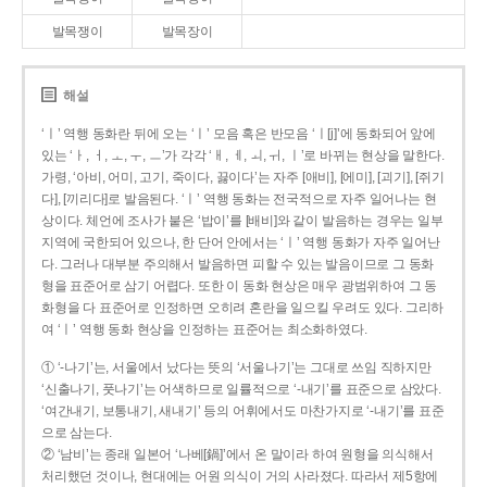
발목쟁이
발목장이
해설
‘ㅣ’ 역행 동화란 뒤에 오는 ‘ㅣ’ 모음 혹은 반모음 ‘ㅣ[j]’에 동화되어 앞에
있는 ‘ㅏ, ㅓ, ㅗ, ㅜ, ㅡ’가 각각 ‘ㅐ, ㅔ, ㅚ, ㅟ, ㅣ’로 바뀌는 현상을 말한다.
가령, ‘아비, 어미, 고기, 죽이다, 끓이다’는 자주 [애비], [에미], [괴기], [쥐기
다], [끼리다]로 발음된다. ‘ㅣ’ 역행 동화는 전국적으로 자주 일어나는 현
상이다. 체언에 조사가 붙은 ‘밥이’를 [배비]와 같이 발음하는 경우는 일부
지역에 국한되어 있으나, 한 단어 안에서는 ‘ㅣ’ 역행 동화가 자주 일어난
다. 그러나 대부분 주의해서 발음하면 피할 수 있는 발음이므로 그 동화
형을 표준어로 삼기 어렵다. 또한 이 동화 현상은 매우 광범위하여 그 동
화형을 다 표준어로 인정하면 오히려 혼란을 일으킬 우려도 있다. 그리하
여 ‘ㅣ’ 역행 동화 현상을 인정하는 표준어는 최소화하였다.
① ‘-나기’는, 서울에서 났다는 뜻의 ‘서울나기’는 그대로 쓰임 직하지만
‘신출나기, 풋나기’는 어색하므로 일률적으로 ‘-내기’를 표준으로 삼았다.
‘여간내기, 보통내기, 새내기’ 등의 어휘에서도 마찬가지로 ‘-내기’를 표준
으로 삼는다.
② ‘남비’는 종래 일본어 ‘나베[鍋]’에서 온 말이라 하여 원형을 의식해서
처리했던 것이나, 현대에는 어원 의식이 거의 사라졌다. 따라서 제5항에