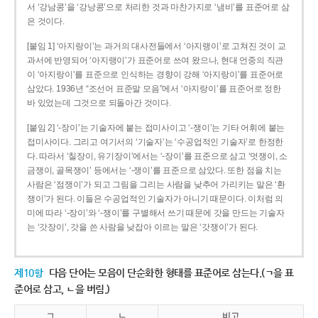
서 ‘강남콩’을 ‘강낭콩’으로 처리한 것과 마찬가지로 ‘냄비’를 표준어로 삼
은 것이다.
[붙임 1] ‘아지랑이’는 과거의 대사전들에서 ‘아지랭이’로 고쳐진 것이 교
과서에 반영되어 ‘아지랭이’가 표준어로 쓰여 왔으나, 현대 언중의 직관
이 ‘아지랑이’를 표준으로 인식하는 경향이 강해 ‘아지랑이’를 표준어로
삼았다. 1936년 “조선어 표준말 모음”에서 ‘아지랑이’를 표준어로 정한
바 있었는데 그것으로 되돌아간 것이다.
[붙임 2] ‘-장이’는 기술자에 붙는 접미사이고 ‘-쟁이’는 기타 어휘에 붙는
접미사이다. 그리고 여기서의 ‘기술자’는 ‘수공업적인 기술자’로 한정한
다. 따라서 ‘칠장이, 유기장이’에서는 ‘-장이’를 표준으로 삼고 ‘멋쟁이, 소
금쟁이, 골목쟁이’ 등에서는 ‘-쟁이’를 표준으로 삼았다. 또한 점을 치는
사람은 ‘점쟁이’가 되고 그림을 그리는 사람을 낮추어 가리키는 말은 ‘환
쟁이’가 된다. 이들은 수공업적인 기술자가 아니기 때문이다. 이처럼 의
미에 따라 ‘-장이’와 ‘-쟁이’를 구별해서 쓰기 때문에 갓을 만드는 기술자
는 ‘갓장이’, 갓을 쓴 사람을 낮잡아 이르는 말은 ‘갓쟁이’가 된다.
제10항
다음 단어는 모음이 단순화한 형태를 표준어로 삼는다.(ㄱ을 표
준어로 삼고, ㄴ을 버림.)
ㄱ
ㄴ
비고