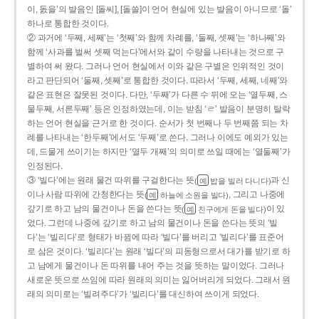
이, 돐을’의 발음인 [돌씨], [돌쓸]이 언어 현실에 있는 발음이 아니므로 ‘돌’
하나로 통합한 것이다.
② 과거에 ‘두째, 세째’는 ‘첫째’와 함께 차례를, ‘둘째, 셋째’는 ‘하나째’와
함께 ‘사과를 벌써 셋째 먹는다’에서와 같이 수량을 나타내는 것으로 구
별하여 써 왔다. 그러나 언어 현실에서 이와 같은 구별은 인위적인 것이
라고 판단되어 ‘둘째, 셋째’로 통합한 것이다. 따라서 ‘두째, 세째, 네째’와
같은 표현은 잘못된 것이다. 다만, ‘두째’가 다른 수 뒤에 오는 ‘열두째, 스
물두째, 서른두째’ 등은 인정하였는데, 이는 받침 ‘ㄹ’ 발음이 분명히 탈락
하는 언어 현실을 근거로 한 것이다. 순서가 첫 번째나 두 번째쯤 되는 차
례를 나타내는 ‘한두째’에서도 ‘두째’로 쓴다. 그러나 이에도 예외가 있는
데, 드물게 쓰이기는 하지만 ‘열두 개째’의 의미로 쓰일 때에는 ‘열둘째’가
인정된다.
③ ‘빌다’에는 원래 물건 따위를 구걸한다는 뜻
과 신
(
밥을 빌러 다니다)
예
이나 사람 따위에 간청한다는 뜻
, 그리고 나중에
(
하늘에 소원을 빌다)
예
갚기로 하고 남의 물건이나 돈을 쓴다는 뜻
이 있
(
친구에게 돈을 빌다)
예
었다. 그런데 나중에 갚기로 하고 남의 물건이나 돈을 쓴다는 뜻의 ‘빌
다’는 ‘빌리다’로 형태가 바뀜에 따라 ‘빌다’를 버리고 ‘빌리다’를 표준어
로 삼은 것이다. ‘빌리다’는 원래 ‘빌다’의 피동형으로서 대가를 받기로 하
고 남에게 물건이나 돈 따위를 내어 주는 것을 뜻하는 말이었다. 그러나
새로운 뜻으로 쓰임에 따라 원래의 의미는 잃어버리게 되었다. 그래서 원
래의 의미로는 ‘빌려주다’가 ‘빌리다’를 대신하여 쓰이게 되었다.