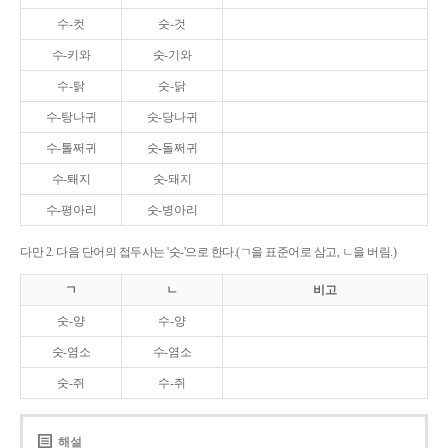
수-컷
숫-것
수-키와
숫-기와
수-탉
숫-닭
수-탕나귀
숫-당나귀
수-톨쩌귀
숫-돌쩌귀
수-퇘지
숫-돼지
수-평아리
숫-병아리
다만 2. 다음 단어의 접두사는 '숫-'으로 한다.(ㄱ을 표준어로 삼고, ㄴ을 버림.)
ㄱ
ㄴ
비고
숫-양
수-양
숫-염소
수-염소
숫-쥐
수-쥐
해설