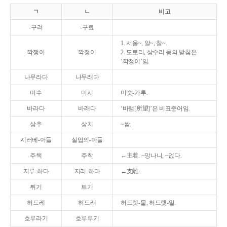
ㄱ
ㄴ
비고
-구려
-구료
1. 서울~, 알~, 찰~.
깍쟁이
깍정이
2. 도토리, 상수리 등의 받침은
‘깍정이’임.
나무라다
나무래다
미수
미시
미숫-가루.
바라다
바래다
‘바램[所望]’은 비표준어임.
상추
상치
~쌈.
시러베-아들
실업의-아들
주책
주착
←主着. ~망나니, ~없다.
지루-하다
지리-하다
←支離.
튀기
트기
허드레
허드래
허드렛-물, 허드렛-일.
호루라기
호루루기