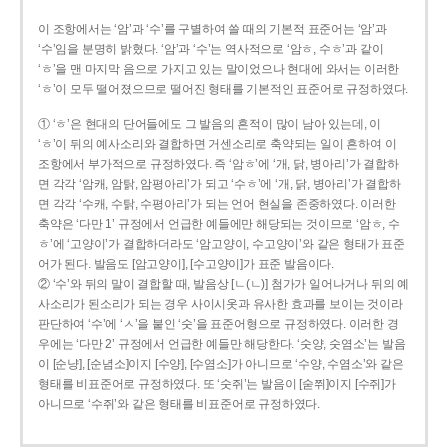
이 조항에서는 ‘암’과 ‘수’를 구별하여 쓸 때의 기본적 표준어는 ‘암’과
‘수’임을 분명히 밝혔다. ‘암’과 ‘수’는 역사적으로 ‘암ㅎ, 수ㅎ’과 같이
‘ㅎ’을 맨 마지막 음으로 가지고 있는 말이었으나 현대에 와서는 이러한
‘ㅎ’이 모두 떨어졌으므로 떨어진 형태를 기본적인 표준어로 규정하였다.
① ‘ㅎ’은 현대의 단어들에도 그 발음의 흔적이 많이 남아 있는데, 이
‘ㅎ’이 뒤의 예사소리와 결합하면 거센소리로 축약되는 일이 흔하여 이
조항에서 부가적으로 규정하였다. 즉 ‘암ㅎ’에 ‘개, 닭, 병아리’가 결합하
면 각각 ‘암캐, 암탉, 암평아리’가 되고 ‘수ㅎ’에 ‘개, 닭, 병아리’가 결합하
면 각각 ‘수캐, 수탉, 수평아리’가 되는 언어 현실을 존중하였다. 이러한
축약은 ‘다만 1’ 규정에서 언급한 예들에만 해당되는 것이므로 ‘암ㅎ, 수
ㅎ’에 ‘고양이’가 결합하더라도 ‘암고양이, 수고양이’와 같은 형태가 표준
어가 된다. 발음도 [암고양이], [수고양이]가 표준 발음이다.
② ‘수’와 뒤의 말이 결합할 때, 발음상 [ㄴ(ㄴ)] 첨가가 일어나거나 뒤의 예
사소리가 된소리가 되는 경우 사이시옷과 유사한 효과를 보이는 것이라
판단하여 ‘수’에 ‘ㅅ’을 붙인 ‘숫’을 표준어형으로 규정하였다. 이러한 경
우에는 ‘다만 2’ 규정에서 언급한 예들만 해당한다. ‘숫양, 숫염소’는 발음
이 [순냥], [순념소]이지 [수양], [수염소]가 아니므로 ‘수양, 수염소’와 같은
형태를 비표준어로 규정하였다. 또 ‘숫쥐’는 발음이 [숟쮜]이지 [수쥐]가
아니므로 ‘수쥐’와 같은 형태를 비표준어로 규정하였다.