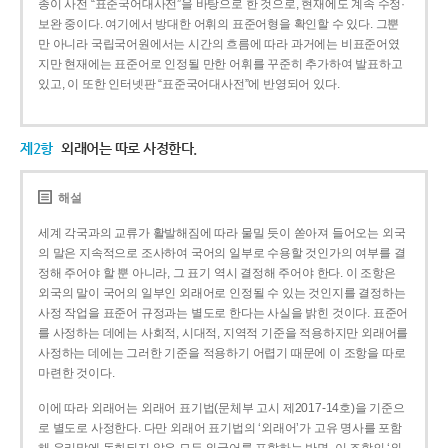
종이 사전 “표준국어대사전”을 바탕으로 한 것으로, 현재에도 계속 수정·
보완 중이다. 여기에서 방대한 어휘의 표준어형을 확인할 수 있다. 그뿐
만 아니라 국립국어원에서는 시간의 흐름에 따라 과거에는 비표준어였
지만 현재에는 표준어로 인정될 만한 어휘를 꾸준히 추가하여 발표하고
있고, 이 또한 인터넷판 “표준국어대사전”에 반영되어 있다.
제2항
외래어는 따로 사정한다.
해설
세계 각국과의 교류가 활발해짐에 따라 물밀 듯이 쏟아져 들어오는 외국
의 말은 지속적으로 조사하여 국어의 일부로 수용할 것인가의 여부를 결
정해 주어야 할 뿐 아니라, 그 표기 역시 결정해 주어야 한다. 이 조항은
외국의 말이 국어의 일부인 외래어로 인정될 수 있는 것인지를 결정하는
사정 작업을 표준어 규정과는 별도로 한다는 사실을 밝힌 것이다. 표준어
를 사정하는 데에는 사회적, 시대적, 지역적 기준을 적용하지만 외래어를
사정하는 데에는 그러한 기준을 적용하기 어렵기 때문에 이 조항을 따로
마련한 것이다.
이에 따라 외래어는 외래어 표기법(문체부 고시 제2017-14호)을 기준으
로 별도로 사정한다. 다만 외래어 표기법의 ‘외래어’가 고유 명사를 포함