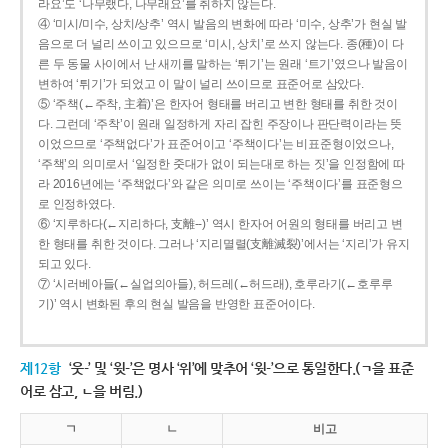
라요’도 ‘나무랬다, 나무래요’를 취하지 않는다.
④ ‘미시/미수, 상치/상추’ 역시 발음의 변화에 따라 ‘미수, 상추’가 현실 발
음으로 더 널리 쓰이고 있으므로 ‘미시, 상치’로 쓰지 않는다. 종(種)이 다
른 두 동물 사이에서 난 새끼를 말하는 ‘튀기’는 원래 ‘트기’였으나 발음이
변하여 ‘튀기’가 되었고 이 말이 널리 쓰이므로 표준어로 삼았다.
⑤ ‘주책(←주착, 主着)’은 한자어 형태를 버리고 변한 형태를 취한 것이
다. 그런데 ‘주착’이 원래 일정하게 자리 잡힌 주장이나 판단력이라는 뜻
이었으므로 ‘주책없다’가 표준어이고 ‘주책이다’는 비표준형이었으나,
‘주책’의 의미로서 ‘일정한 줏대가 없이 되는대로 하는 짓’을 인정함에 따
라 2016년에는 ‘주책없다’와 같은 의미로 쓰이는 ‘주책이다’를 표준형으
로 인정하였다.
⑥ ‘지루하다(←지리하다, 支離--)’ 역시 한자어 어원의 형태를 버리고 변
한 형태를 취한 것이다. 그러나 ‘지리멸렬(支離滅裂)’에서는 ‘지리’가 유지
되고 있다.
⑦ ‘시러베아들(←실업의아들), 허드레(←허드래), 호루라기(←호루루
기)’ 역시 변화된 후의 현실 발음을 반영한 표준어이다.
제12항
‘웃-’ 및 ‘윗-’은 명사 ‘위’에 맞추어 ‘윗-’으로 통일한다.(ㄱ을 표준
어로 삼고, ㄴ을 버림.)
ㄱ
ㄴ
비고