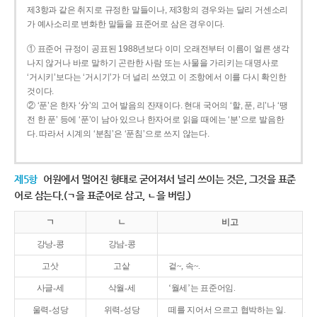
제3항과 같은 취지로 규정한 말들이나, 제3항의 경우와는 달리 거센소리
가 예사소리로 변화한 말들을 표준어로 삼은 경우이다.
① 표준어 규정이 공표된 1988년보다 이미 오래전부터 이름이 얼른 생각
나지 않거나 바로 말하기 곤란한 사람 또는 사물을 가리키는 대명사로
‘거시키’보다는 ‘거시기’가 더 널리 쓰였고 이 조항에서 이를 다시 확인한
것이다.
② ‘푼’은 한자 ‘分’의 고어 발음의 잔재이다. 현대 국어의 ‘할, 푼, 리’나 ‘땡
전 한 푼’ 등에 ‘푼’이 남아 있으나 한자어로 읽을 때에는 ‘분’으로 발음한
다. 따라서 시계의 ‘분침’은 ‘푼침’으로 쓰지 않는다.
제5항
어원에서 멀어진 형태로 굳어져서 널리 쓰이는 것은, 그것을 표준
어로 삼는다.(ㄱ을 표준어로 삼고, ㄴ을 버림.)
ㄱ
ㄴ
비고
강낭-콩
강남-콩
고삿
고샅
겉~, 속~.
사글-세
삭월-세
‘월세’는 표준어임.
울력-성당
위력-성당
떼를 지어서 으르고 협박하는 일.