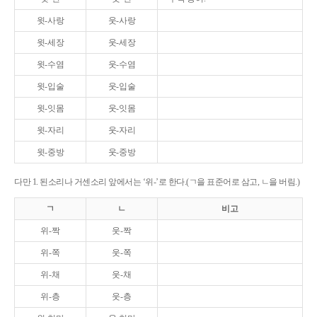
윗-사랑
웃-사랑
윗-세장
웃-세장
윗-수염
웃-수염
윗-입술
웃-입술
윗-잇몸
웃-잇몸
윗-자리
웃-자리
윗-중방
웃-중방
다만 1. 된소리나 거센소리 앞에서는 ‘위-’로 한다.(ㄱ을 표준어로 삼고, ㄴ을 버림.)
ㄱ
ㄴ
비고
위-짝
웃-짝
위-쪽
웃-쪽
위-채
웃-채
위-층
웃-층