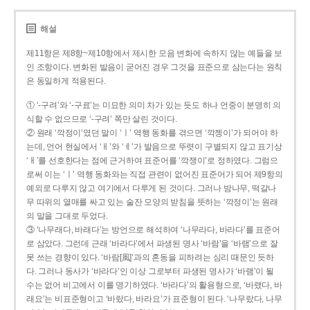
해설
제11항은 제8항~제10항에서 제시한 모음 변화에 속하지 않는 예들을 보
인 조항이다. 변화된 발음이 굳어진 경우 그것을 표준으로 삼는다는 원칙
은 동일하게 적용된다.
① ‘-구려’와 ‘-구료’는 미묘한 의미 차가 있는 듯도 하나 언중이 분명히 의
식할 수 없으므로 ‘-구려’ 쪽만 살린 것이다.
② 원래 ‘깍정이’였던 말이 ‘ㅣ’ 역행 동화를 겪으면 ‘깍젱이’가 되어야 하
는데, 언어 현실에서 ‘ㅐ’와 ‘ㅔ’가 발음으로 뚜렷이 구별되지 않고 표기상
‘ㅐ’를 선호한다는 점에 근거하여 표준어를 ‘깍쟁이’로 정하였다. 그럼으
로써 이는 ‘ㅣ’ 역행 동화와는 직접 관련이 없어진 표준어가 되어 제9항의
예외로 다루지 않고 여기에서 다루게 된 것이다. 그러나 밤나무, 떡갈나
무 따위의 열매를 싸고 있는 술잔 모양의 받침을 뜻하는 ‘깍정이’는 원래
의 말을 그대로 두었다.
③ ‘나무래다, 바래다’는 방언으로 해석하여 ‘나무라다, 바라다’를 표준어
로 삼았다. 그런데 근래 ‘바라다’에서 파생된 명사 ‘바람’을 ‘바램’으로 잘
못 쓰는 경향이 있다. ‘바람[風]’과의 혼동을 피하려는 심리 때문인 듯하
다. 그러나 동사가 ‘바라다’인 이상 그로부터 파생된 명사가 ‘바램’이 될
수는 없어 비고에서 이를 명기하였다. ‘바라다’의 활용형으로, ‘바랬다, 바
래요’는 비표준형이고 ‘바랐다, 바라요’가 표준형이 된다. ‘나무랐다, 나무