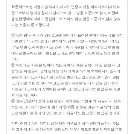
학문적으로는 어원이 밝혀져 있더라도 언중의 어원 의식이 약해져서 어
원으로부터 멀어진 형태가 널리 쓰이면 그 말을 표준어로 삼고, 어원에
충실한 형태이더라도 현실적으로 쓰이지 않는 말은 표준어로 삼지 않겠
다는 것을 다룬 조항이다.
① ‘강낭콩’은 중국의 ‘강남(江南)’ 지방에서 들여온 콩이기 때문에 붙여진
이름인데, ‘강남’의 형태가 변하여 ‘강낭’이 되었다. 제9항의 ‘남비’가 ‘냄
비’로 변한 것과 마찬가지로 언중이 이미 어원을 인식하지 않고 변한 형
태대로 발음하는 언어 현실을 그대로 반영하여 ‘강낭콩’으로 쓰게 한 것
이다.
② 예전에는 ‘지붕을 일 때에 쓰는 새끼’와 ‘좁은 골목이나 길’을 모두 ‘고
샅’으로 써 왔는데, 앞의 뜻의 말에 대해 어원 의식이 희박해져서 조사가
붙은 형태가 [고사시/고사슬] 등으로 발음되고 있으므로 앞의 뜻의 말을
‘고삿’으로 정한 것이다. ‘속고삿’은 초가지붕을 일 때 이엉을 얹기 전에
지붕 위에 건너질러 잡아매는 새끼이고, ‘겉고삿’은 이엉을 얹은 위에 걸
쳐 매는 새끼이다.
③ ‘월세(月貰)’와 뜻이 같은 말로서 과거에는 ‘삭월세’와 ‘사글세’가 모두
쓰였다. 그러나 ‘삭월세’를 한자어 ‘朔月貰’로 보는 것은 ‘사글세’의 음을
단순히 한자로 흉내 낸 것으로 보아 ‘사글세’만을 표준으로 삼은 것이다.
다만, 어원 의식이 여전히 남아 있어 어원을 의식한 형태가 쓰이는 것들
은 그 짝이 되는 비어원적인 형태보다 더 우선적으로 표준어 자격을 주도