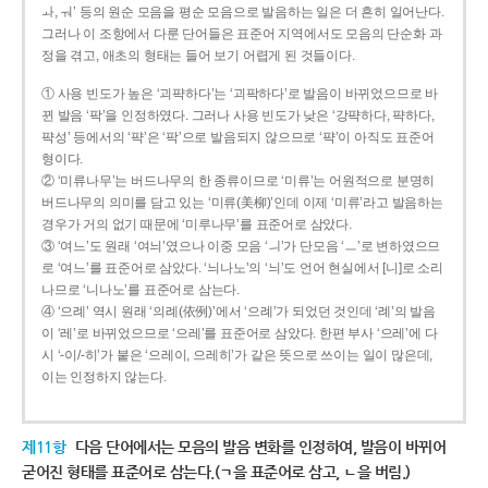
ㅘ, ㅝ’ 등의 원순 모음을 평순 모음으로 발음하는 일은 더 흔히 일어난다.
그러나 이 조항에서 다룬 단어들은 표준어 지역에서도 모음의 단순화 과
정을 겪고, 애초의 형태는 들어 보기 어렵게 된 것들이다.
① 사용 빈도가 높은 ‘괴퍅하다’는 ‘괴팍하다’로 발음이 바뀌었으므로 바
뀐 발음 ‘팍’을 인정하였다. 그러나 사용 빈도가 낮은 ‘강퍅하다, 퍅하다,
퍅성’ 등에서의 ‘퍅’은 ‘팍’으로 발음되지 않으므로 ‘퍅’이 아직도 표준어
형이다.
② ‘미류나무’는 버드나무의 한 종류이므로 ‘미류’는 어원적으로 분명히
버드나무의 의미를 담고 있는 ‘미류(美柳)’인데 이제 ‘미류’라고 발음하는
경우가 거의 없기 때문에 ‘미루나무’를 표준어로 삼았다.
③ ‘여느’도 원래 ‘여늬’였으나 이중 모음 ‘ㅢ’가 단모음 ‘ㅡ’로 변하였으므
로 ‘여느’를 표준어로 삼았다. ‘늬나노’의 ‘늬’도 언어 현실에서 [니]로 소리
나므로 ‘니나노’를 표준어로 삼는다.
④ ‘으례’ 역시 원래 ‘의례(依例)’에서 ‘으례’가 되었던 것인데 ‘례’의 발음
이 ‘레’로 바뀌었으므로 ‘으레’를 표준어로 삼았다. 한편 부사 ‘으레’에 다
시 ‘-이/-히’가 붙은 ‘으레이, 으레히’가 같은 뜻으로 쓰이는 일이 많은데,
이는 인정하지 않는다.
제11항
다음 단어에서는 모음의 발음 변화를 인정하여, 발음이 바뀌어
굳어진 형태를 표준어로 삼는다.(ㄱ을 표준어로 삼고, ㄴ을 버림.)