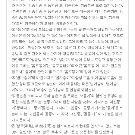
와 관련된 ‘강중강중, 깡쭝깡쭝’도 ‘강종강종, 깡쫑깡쫑’으로 쓰지 않는다.
‘깡충깡충, 강중강중, 깡쭝깡쭝’의 음성 모음 대응형은 각각 ‘껑충껑충, 겅
중겅중, 껑쭝껑쭝’이다. 그러나 ‘ 껑충하다’와 짝을 이루는 말은 ‘깡총하
다’로서 ‘깡충하다’가 오히려 비표준어이다.
② ‘-동이’도 음성 모음화를 인정하여 ‘-둥이’를 표준어로 삼았다. ‘-둥이’의
어원은 아이 ‘동(童)’을 쓴 ‘동이(童-)’이지만 현실 발음에서 멀어진 것으로
인정되어 ‘-둥이’를 표준으로 삼았다. 그에 따라 ‘귀둥이, 막둥이, 쌍둥이,
바람둥이, 흰둥이’에서 모두 ‘-둥이’를 쓴다. 다만, ‘쌍둥이’와는 별개로 ‘쌍
동밤’과 같은 단어에서는 한자어 ‘쌍동(雙童)’의 발음이 살아 있는 것으로
판단되므로 ‘쌍둥밤’으로 쓰지 않는다. 또 살이 올라 보드랍고 통통한 아
이를 뜻하는 ‘옴포동이’는 ‘옴포동하다’의 어근 ‘옴포동’에 ‘-이’가 결합된
말로서 ‘-둥이’와 관련이 없으므로 ‘옴포둥이’와 같이 쓰지 않는다.
③ ‘발가숭이’와 마찬가지로 ‘빨가숭이’도 양성 모음 뒤에 음성 모음이 결
합한 형태를 표준어로 삼는다. 이에 대응하는 짝은 ‘벌거숭이, 뻘거숭
이’이다. 그러나 ‘애송이’는 ‘애숭이’를 인정하지 않는다.
④ 물건을 보에 싸서 꾸려 놓은 것을 뜻하는 ‘보퉁이’와 함께 눈두덩의 불
룩한 부분을 뜻하는 ‘눈퉁이’나 미련한 사람을 낮추어 가리키는 ‘미련퉁
이’ 등에서도 ‘-퉁이’를 쓴다. 그러나 ‘고집통이, 골통이’에서는 ‘통이’를 쓰
는데, 이는 ‘고집통이, 골통이’가 각각 ‘고집통’, ‘골통’에 ‘-이’가 붙은 말이
기 때문이다.
⑤ ‘봉족(奉足), 주초(柱礎)’는 한자어로서의 형태를 인식하지 않고 쓰는
것이 일반적이므로 ‘봉죽, 주추’와 같이 음성 모음 형태를 인정했다.