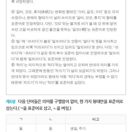
록 규정하였다.
④ ‘갈비, 갓모, 휴지(休紙)’는 변화된 형태인 ‘가리, 갈모, 수지’ 등도 각각
쓰였으나, 본래의 형태가 더 널리 쓰이므로 ‘갈비, 갓모, 휴지’의 형태를
표준어로 인정하였다. 다만, ‘갓모’와는 별개로 비가 올 때 갓 위에 덮어
쓰던 고깔 비슷하게 생긴 물건을 뜻하는 ‘갈모(-帽)’는 표준어로 인정한
다.
⑤ ‘밀-’에 ‘-뜨리다’가 붙은 ‘밀뜨리다’도 언중이 ‘밀다’의 뜻을 의식하고
있으므로 비록 ‘미뜨리다’가 쓰이고 있어도 ‘밀뜨리다’로 쓴다. 다만, ‘-뜨
리다’와 ‘-트리다’가 같은 뜻의 복수 표준어 접미사로 인정되므로 ‘밀뜨리
다’와 함께 ‘밀트리다’도 표준어로 인정된다.
⑥ ‘적이’는 의미적으로 ‘적다’와는 멀어지고 오히려 반대의 의미를 가지
게 되었다. 그 때문에 한동안 ‘저으기’가 널리 보급되기도 하였다. 그러나
반대의 뜻이 되었더라도 원래의 어원 ‘적다’와의 관계는 부정할 수 없기
때문에 ‘저으기’가 아닌 ‘적이’를 표준어로 삼았다.
제6항
다음 단어들은 의미를 구별함이 없이, 한 가지 형태만을 표준어로
삼는다.(ㄱ을 표준어로 삼고, ㄴ을 버림.)
ㄱ
ㄴ
비고
돌
돐
생일, 주기.