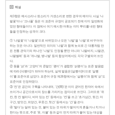
해설
제3항은 예사소리나 된소리가 거센소리로 변한 경우의 예이다. 사실 ‘나
팔꽃’이나 ‘끄나풀’ 등은 이 표준어 규정이 공표되기 전에 이미 일반화되
었던 형태들이다. 이 점에서 여기 예시한 어휘는 이미 뿌리를 내린 형태
들을 인정하는 성격이 크다.
① ‘나발꽃’이 ‘나팔꽃’으로 바뀌었으나 모든 ‘나발’을 ‘나팔’로 바꾸어야
하는 것은 아니다. 일반적인 의미의 ‘나팔’과 함께 놋쇠로 긴 대롱처럼 만
든 전통 관악기의 하나인 ‘나발’도 인정될 뿐만 아니라 ‘나팔바지, 나팔관,
나팔벌레’ 등과 ‘개나발, 병나발’ 등의 합성어에서도 각각 구별되어 쓰인
다.
② 동물 ‘삵’과 ‘고양이’의 준말인 ‘괭이’가 결합한 ‘삵괭이’는 표준 발음법
에 따라 [삭꽹이]가 되어야 하는데, 실제 발음은 [살쾡이]이므로 ‘살쾡
이’를 표준어로 삼았다. 표준어 규정 제26항에서는 ‘살쾡이’와 함께 ‘삵’도
표준어로 인정하였다.
③ ‘칸’은 공간의 구획을 나타내며, ‘간(間)’은 이미 굳어진 한자어 속에서
쓰이거나 공간으로서의 장소를 가리키는 접미사로 쓰인다. 그러므로 ‘위
칸, 한 칸 벌리다, 비어 있는 칸’ 등에서는 ‘칸’을 쓰고 ‘초가삼간, 뒷간, 마
구간, 방앗간, 외양간, 푸줏간, 헛간’ 등에서는 ‘간’을 쓴다.
④ ‘털다’는 달려 있는 것, 붙어 있는 것 따위가 떨어지게 흔들거나 치거나
한다는 뜻으로, 주로 ‘옷, 이불’ 등과 같이 먼지 따위가 붙어 있는 대상을