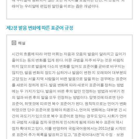
해 우리말에 동화되지 않은 모든 외국어를 포함하는 반면, 이 조항의 ‘외
래어’는 우리말에 편입된 말만을 이르는 좁은 개념이다.
제2장 발음 변화에 따른 표준어 규정
해설
시간의 흐름에 따라 어떤 어휘는 자음과 모음의 발음이 달라지고 길이가
줄어드는 등의 변화를 입게 된다. 어문 규범을 자주 바꾸는 것은 바람직
하지 않으므로 발음에 다소의 변화를 입어도 표준어를 곧바로 바꾸지는
않지만, 발음 변화의 정도가 심하거나 발음이 변한 지 오래되어 대부분의
교양 있는 서울 지역 사람들이 바뀐 발음으로 말을 하는 경우에는 표준어
를 새로이 정하게 된다. 발음 변화에 따라 새로이 표준어를 정하는 방법
에는 두 가지가 있다. 발음이 바뀐 후의 말만 인정하는 방법과 바뀌기 전
의 말과 바뀐 후의 말을 모두 인정하는 방법이다. 앞엣것에 따르면 단수
표준어, 뒤엣것에 따르면 복수 표준어가 된다. 원칙적으로는 언어가 변화
하였으면 단수 표준어로 정해야 하겠으나, 언어의 변화에는 대부분 긴 시
간의 과도기가 있으므로 복수 표준어로 정하는 경우도 있다. 사회가 언어
의 규범적 사용을 점차 유연하게 인식하게 됨에 따라 복수 표준어 역시
점차 확대되고 있다. 이를 반영하여 국립국어원에서는 2011년을 시작으
로 표준어 추가 목록을 발표하고 있고, “표준국어대사전”의 수정ㆍ보완