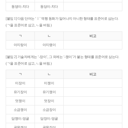
동댕이-치다
동당이-치다
[붙임 1] 다음 단어는 ‘ㅣ’ 역행 동화가 일어나지 아니한 형태를 표준어로 삼는다.
(ㄱ을 표준어로 삼고, ㄴ을 버림.)
ㄱ
ㄴ
비고
아지랑이
아지랭이
[붙임 2] 기술자에게는 ‘-장이’, 그 외에는 ‘-쟁이’가 붙는 형태를 표준어로 삼는다.
(ㄱ을 표준어로 삼고, ㄴ을 버림.)
ㄱ
ㄴ
비고
미장이
미쟁이
유기장이
유기쟁이
멋쟁이
멋장이
소금쟁이
소금장이
담쟁이-덩굴
담장이-덩굴
골목쟁이
골목장이