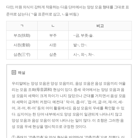
다만, 어원 의식이 강하게 작용하는 다음 단어에서는 양성 모음 형태를 그대로 표
준어로 삼는다.(ㄱ을 표준어로 삼고, ㄴ을 버림.)
ㄱ
ㄴ
비고
부조(扶助)
부주
~금, 부좃-술.
사돈(査頓)
사둔
밭~, 안~.
삼촌(三寸)
삼춘
시~, 외~, 처~.
해설
우리말에는 양성 모음은 양성 모음끼리, 음성 모음은 음성 모음끼리 어울
리는 모음 조화(母音調和) 현상이 있다. 중세 국어에서는 양성 모음과 음
성 모음의 세력이 크게 차이가 나지 않았으나 근대를 거치면서 음성 모음
의 세력이 급격히 커졌다. 예컨대 ‘ 막-아, 좁-아’, ‘접-어, 굽-어, 재-어, 세-
어, 괴-어, 쥐-어’ 등의 어미 활용에서도 음성 모음의 우세를 확인할 수 있
다. 심지어는 한 단어 내부에서도 양성 모음이 일관되게 나타나지 않고
양성 모음과 음성 모음이 섞여 나타나는 일이 많다. 이 조항은 그러한 음
성 모음 우세 현상을 명시적으로 규정한 것이다.
① 종래의 ‘깡총깡총’은 언어 현실을 반영하여 ‘깡충깡충’으로 정했다. 이