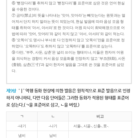
⑥ ‘뻗장다리’를 취하지 않고 ‘뻗정다리’를 표준어로 삼은 것은 언어 현실
을 수용한 것이다.
⑦ 금지(禁止)의 뜻을 나타내는 ‘앗아, 앗아라’는 빼앗는다는 원뜻과는 멀
어져서 단지 하지 말라는 뜻이 되었는데, 현실 발음에 따라 음성 모음 형
태를 취하여 ‘아서, 아서라’로 한 것이다. 어원 의식이 희박해졌으므로 어
법에 따라 ‘앗어, 앗어라’와 같이 적지 않고 ‘아서, 아서라’와 같이 적는다.
⑧ ‘오똑이’도 명사나 부사로 다 인정하지 않고 ‘오뚝이’만을 표준어로 정
하였다. ‘오똑하다’도 취하지 않고 ‘오뚝하다’를 표준어로 삼는다.
⑨ 다만, ‘부주, 사둔, 삼춘’은 널리 쓰이는 형태이나, 이들은 한자어 어원
을 의식하는 경향이 커서 음성 모음화를 인정하지 않고 ‘부조(扶助), 사돈
(査頓), 삼촌(三寸)’과 같이 한자어 발음을 그대로 쓴 것을 표준어로 삼았
다.
제9항
‘ㅣ’ 역행 동화 현상에 의한 발음은 원칙적으로 표준 발음으로 인정
하지 아니하되, 다만 다음 단어들은 그러한 동화가 적용된 형태를 표준어
로 삼는다.(ㄱ을 표준어로 삼고, ㄴ을 버림.)
ㄱ
ㄴ
비고
-내기
-나기
서울-, 시골-, 신출-, 풋-.
냄비
남비