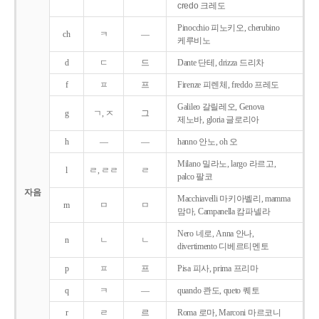
credo 크레도
Pinocchio 피노키오, cherubino
ch
ㅋ
―
케루비노
d
ㄷ
드
Dante 단테, drizza 드리차
f
ㅍ
프
Firenze 피렌체, freddo 프레도
Galileo 갈릴레오, Genova
g
ㄱ, ㅈ
그
제노바, gloria 글로리아
h
―
―
hanno 안노, oh 오
Milano 밀라노, largo 라르고,
l
ㄹ, ㄹㄹ
ㄹ
palco 팔코
자음
Macchiavelli 마키아벨리, mamma
m
ㅁ
ㅁ
맘마, Campanella 캄파넬라
Nero 네로, Anna 안나,
n
ㄴ
ㄴ
divertimento 디베르티멘토
p
ㅍ
프
Pisa 피사, prima 프리마
q
ㅋ
―
quando 콴도, queto 퀘토
r
ㄹ
르
Roma 로마, Marconi 마르코니