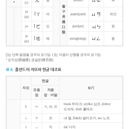
얼
yue
(ue)
웨
*
(r)
촬
ya
구
야
yuan
(uan)
위안
(ia)
류
撮
yo
요
yun
(un)
윈
口
類
ye
예
yong
(iong)
융
(ie)
[ ]는 단독 발음될 경우의 표기임. ( )는 자음이 선행할 경우의 표기임.
* 순치성(脣齒聲), 권설운(捲舌韻).
표 6
폴란드어 자모와 한글 대조표
한글
자모
보기
모음
자음
앞
앞ㆍ어말
burak 부라크, szybko 십코, dobrze
b
ㅂ
ㅂ, 브, 프
도브제, chleb 흘레프
c
ㅊ
츠
cel 첼, Balicki 발리츠키, noc 노츠
ć
ㅡ
치
dać 다치