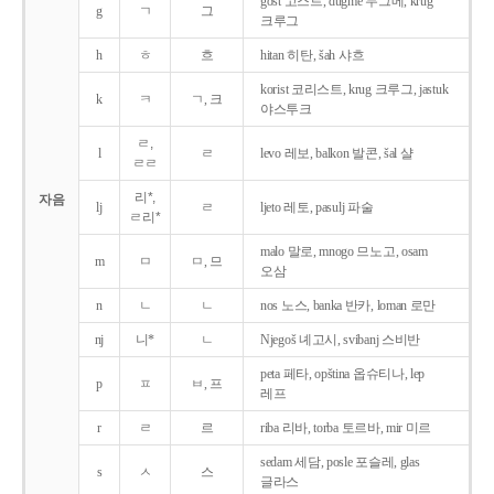
gost 고스트, dugme 두그메, krug
g
ㄱ
그
크루그
h
ㅎ
흐
hitan 히탄, šah 샤흐
korist 코리스트, krug 크루그, jastuk
k
ㅋ
ㄱ, 크
야스투크
ㄹ,
l
ㄹ
levo 레보, balkon 발콘, šal 샬
ㄹㄹ
리*,
자음
lj
ㄹ
ljeto 레토, pasulj 파술
ㄹ리*
malo 말로, mnogo 므노고, osam
m
ㅁ
ㅁ, 므
오삼
n
ㄴ
ㄴ
nos 노스, banka 반카, loman 로만
nj
니*
ㄴ
Njegoš 녜고시, svibanj 스비반
peta 페타, opština 옵슈티나, lep
p
ㅍ
ㅂ, 프
레프
r
ㄹ
르
riba 리바, torba 토르바, mir 미르
sedam 세담, posle 포슬레, glas
s
ㅅ
스
글라스