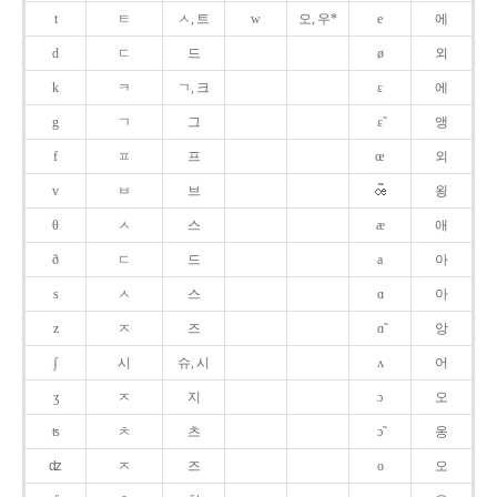
t
ㅌ
ㅅ, 트
w
오, 우*
e
에
d
ㄷ
드
ø
외
k
ㅋ
ㄱ, 크
ɛ
에
g
ㄱ
그
ɛ̃
앵
f
ㅍ
프
œ
외
v
ㅂ
브
욍
θ
ㅅ
스
æ
애
ð
ㄷ
드
a
아
s
ㅅ
스
ɑ
아
z
ㅈ
즈
ɑ̃
앙
ʃ
시
슈, 시
ʌ
어
ʒ
ㅈ
지
ɔ
오
ʦ
ㅊ
츠
ɔ̃
옹
ʣ
ㅈ
즈
o
오