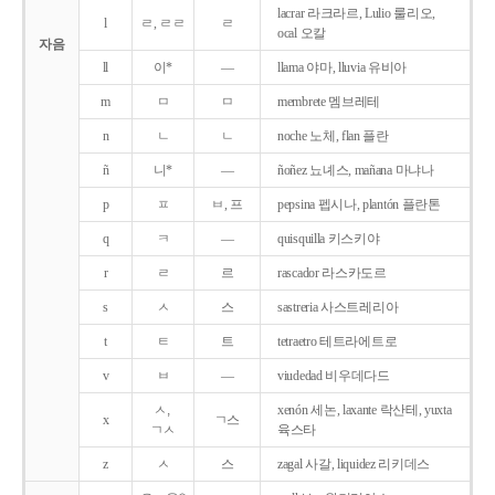
lacrar 라크라르, Lulio 룰리오,
l
ㄹ, ㄹㄹ
ㄹ
ocal 오칼
자음
ll
이*
―
llama 야마, lluvia 유비아
m
ㅁ
ㅁ
membrete 멤브레테
n
ㄴ
ㄴ
noche 노체, flan 플란
ñ
니*
―
ñoñez 뇨녜스, mañana 마냐나
p
ㅍ
ㅂ, 프
pepsina 펩시나, plantón 플란톤
q
ㅋ
―
quisquilla 키스키야
r
ㄹ
르
rascador 라스카도르
s
ㅅ
스
sastreria 사스트레리아
t
ㅌ
트
tetraetro 테트라에트로
v
ㅂ
―
viudedad 비우데다드
ㅅ,
xenón 세논, laxante 락산테, yuxta
x
ㄱ스
ㄱㅅ
육스타
z
ㅅ
스
zagal 사갈, liquidez 리키데스