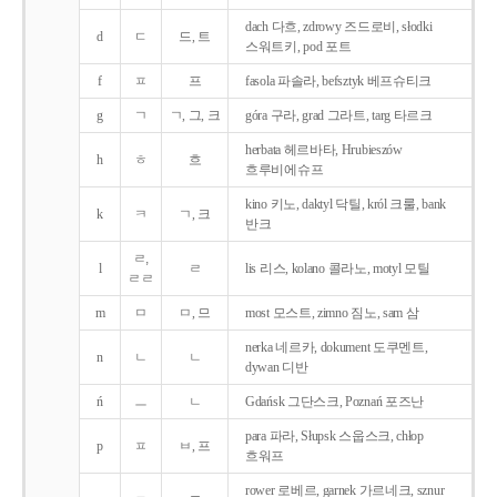
dach 다흐, zdrowy 즈드로비, słodki
d
ㄷ
드, 트
스워트키, pod 포트
f
ㅍ
프
fasola 파솔라, befsztyk 베프슈티크
g
ㄱ
ㄱ, 그, 크
góra 구라, grad 그라트, targ 타르크
herbata 헤르바타, Hrubieszów
h
ㅎ
흐
흐루비에슈프
kino 키노, daktyl 닥틸, król 크룰, bank
k
ㅋ
ㄱ, 크
반크
ㄹ,
l
ㄹ
lis 리스, kolano 콜라노, motyl 모틸
ㄹㄹ
m
ㅁ
ㅁ, 므
most 모스트, zimno 짐노, sam 삼
nerka 네르카, dokument 도쿠멘트,
n
ㄴ
ㄴ
dywan 디반
ń
ㅡ
ㄴ
Gdańsk 그단스크, Poznań 포즈난
para 파라, Słupsk 스웁스크, chłop
p
ㅍ
ㅂ, 프
흐워프
rower 로베르, garnek 가르네크, sznur