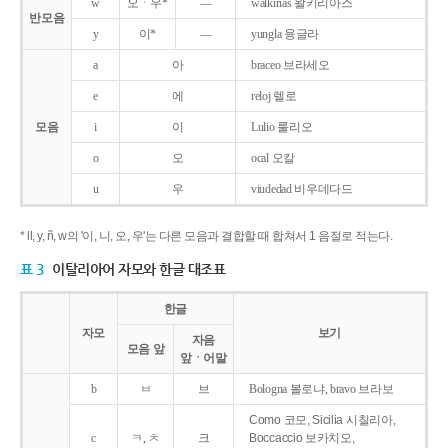
w
오ㆍ우*
―
walkirias 왈키리아스
반모음
y
이*
―
yungla 융글라
a
아
braceo 브라세오
e
에
reloj 렐로
모음
i
이
Lulio 룰리오
o
오
ocal 오칼
u
우
viudedad 비우데다드
* ll, y, ñ, w의 '이, 니, 오, 우'는 다른 모음과 결합할 때 합쳐서 1 음절로 적는다.
표 3
이탈리아어 자모와 한글 대조표
한글
자모
보기
자음
모음 앞
앞ㆍ어말
b
ㅂ
브
Bologna 볼로냐, bravo 브라보
Como 코모, Sicilia 시칠리아,
c
ㅋ, ㅊ
크
Boccaccio 보카치오,