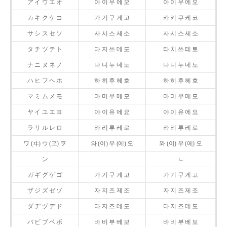
ア イ ウ エ オ
아 이 우 에 오
아 이 우 에 오
カ キ ク ケ コ
가 기 구 게 고
카 키 쿠 케 코
サ シ ス セ ソ
사 시 스 세 소
사 시 스 세 소
タ チ ツ テ ト
다 지 쓰 데 도
타 치 쓰 테 토
ナ ニ ヌ ネ ノ
나 니 누 네 노
나 니 누 네 노
ハ ヒ フ ヘ ホ
하 히 후 헤 호
하 히 후 헤 호
マ ミ ム メ モ
마 미 무 메 모
마 미 무 메 모
ヤ イ ユ エ ヨ
야 이 유 에 요
야 이 유 에 요
ラ リ ル レ ロ
라 리 루 레 로
라 리 루 레 로
ワ (ヰ) ウ (ヱ) ヲ
와 (이) 우 (에) 오
와 (이) 우 (에) 오
ン
ㄴ
ガ ギ グ ゲ ゴ
가 기 구 게 고
가 기 구 게 고
ザ ジ ズ ゼ ゾ
자 지 즈 제 조
자 지 즈 제 조
ダ ヂ ヅ デ ド
다 지 즈 데 도
다 지 즈 데 도
バ ビ ブ ベ ボ
바 비 부 베 보
바 비 부 베 보