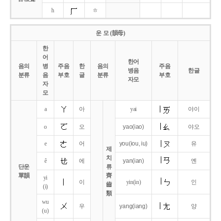
h
ㅎ
운 모 (韻母)
한
어
한어
음의
병
주음
한
음의
주음
병음
한글
분류
음
부호
글
분류
부호
자모
자
모
a
아
yai
야이
o
오
yao
(iao)
야오
e
어
you
(iou,
iu)
유
제
치
ê
에
yan
(ian)
옌
단운
류
單韻
齊
yi
이
yin(in)
인
齒
(i)
類
wu
우
yang
(iang)
양
(u)