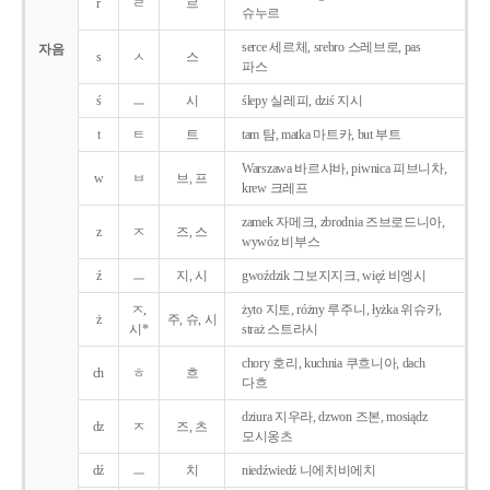
r
ㄹ
르
슈누르
serce 세르체, srebro 스레브로, pas
자음
s
ㅅ
스
파스
ś
ㅡ
시
ślepy 실레피, dziś 지시
t
ㅌ
트
tam 탐, matka 마트카, but 부트
Warszawa 바르샤바, piwnica 피브니차,
w
ㅂ
브, 프
krew 크레프
zamek 자메크, zbrodnia 즈브로드니아,
z
ㅈ
즈, 스
wywóz 비부스
ź
ㅡ
지, 시
gwoździk 그보지지크, więź 비엥시
ㅈ,
żyto 지토, różny 루주니, łyżka 위슈카,
ż
주, 슈, 시
시*
straż 스트라시
chory 호리, kuchnia 쿠흐니아, dach
ch
ㅎ
흐
다흐
dziura 지우라, dzwon 즈본, mosiądz
dz
ㅈ
즈, 츠
모시옹츠
dź
ㅡ
치
niedźwiedź 니에치비에치