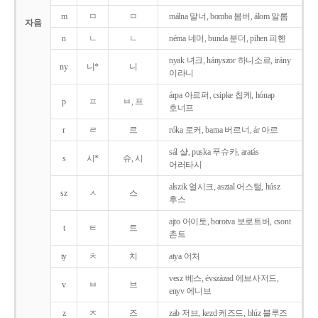
m
ㅁ
ㅁ
málna 말너, bomba 봄버, álom 알롬
자음
n
ㄴ
ㄴ
néma 네머, bunda 분더, pihen 피헨
nyak 녀크, hányszor 하니소르, irány
ny
니*
니
이라니
árpa 아르퍼, csipke 칩케, hónap
p
ㅍ
ㅂ, 프
호너프
r
ㄹ
르
róka 로커, barna 버르너, ár 아르
sál 샬, puska 푸슈카, aratás
s
시*
슈, 시
어러타시
alszik 얼시크, asztal 어스털, húsz
sz
ㅅ
스
후스
ajto 어이토, borotva 보로트버, csont
t
ㅌ
트
촌트
ty
ㅊ
치
atya 어처
vesz 베스, évszázad 에브사저드,
v
ㅂ
브
enyv 에니브
z
ㅈ
즈
zab 저브, kezd 케즈드, blúz 블루즈