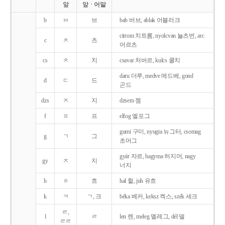
앞
앞ㆍ어말
b
ㅂ
브
bab 버브, ablak 어블러크
citrom 치트롬, nyolcvan 뇰츠번, arc
c
ㅊ
츠
어르츠
cs
ㅊ
치
csavar 처버르, kulcs 쿨치
daru 더루, medve 메드베, gond
d
ㄷ
드
곤드
dzs
ㅈ
지
dzsem 젬
f
ㅍ
프
elfog 엘포그
gumi 구미, nyugta 뉴그터, csomag
g
ㄱ
그
초머그
gyár 자르, hagyma 허지머, nagy
gy
ㅈ
지
너지
h
ㅎ
흐
hal 헐, juh 유흐
k
ㅋ
ㄱ, 크
béka 베커, keksz 켁스, szék 세크
ㄹ,
l
ㄹ
len 렌, meleg 멜레그, dél 델
ㄹㄹ