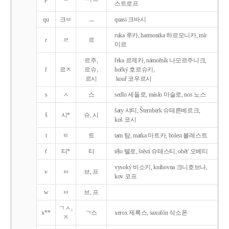
스트로프
qu
크ㅂ
ㅡ
quasi 크바시
ruka 루카, harmonika 하르모니카, mír
r
ㄹ
르
미르
르주,
řeka 르제카, námořník 나모르주니크,
ř
르ㅈ
르슈,
hořký 호르슈키,
르시
kouř 코우르시
s
ㅅ
스
sedlo 세들로, máslo 마슬로, nos 노스
šaty 샤티, Šternberk 슈테른베르크,
š
시*
슈, 시
koš 코시
t
ㅌ
트
tam 탐, matka 마트카, bolest 볼레스트
t'
티*
티
tělo 텔로, štěstí 슈테스티, obět' 오베티
vysoký 비소키, knihovna 크니호브나,
v
ㅂ
브, 프
kov 코프
w
ㅂ
브, 프
ㄱㅅ,
x**
ㄱ스
xerox 제록스, saxofón 삭소폰
ㅈ