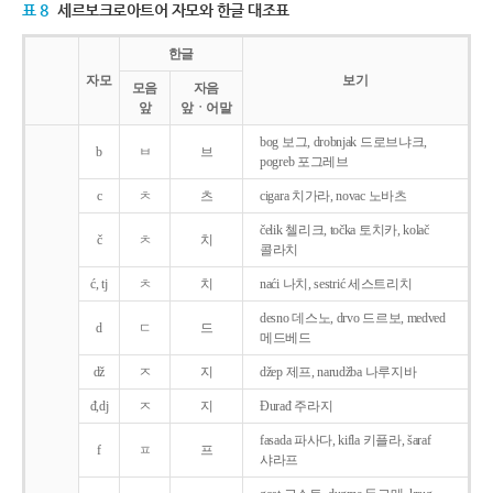
표 8
세르보크로아트어 자모와 한글 대조표
한글
자모
보기
모음
자음
앞
앞ㆍ어말
bog 보그, drobnjak 드로브냐크,
b
ㅂ
브
pogreb 포그레브
c
ㅊ
츠
cigara 치가라, novac 노바츠
čelik 첼리크, točka 토치카, kolač
č
ㅊ
치
콜라치
ć, tj
ㅊ
치
naći 나치, sestrić 세스트리치
desno 데스노, drvo 드르보, medved
d
ㄷ
드
메드베드
dž
ㅈ
지
džep 제프, narudžba 나루지바
đ,dj
ㅈ
지
Ðurađ 주라지
fasada 파사다, kifla 키플라, šaraf
f
ㅍ
프
샤라프