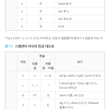
u
우
bunda 분더
ú
우
hús 후시
ü
위
füst 퓌슈트
ű
위
fű 퓌
* ny, s, j, ly의 ‘니, 시, 이, 이’는 뒤따르는 모음과 결합할 때 합쳐서 1 음절로 적는다.
표 11
스웨덴어 자모와 한글 대조표
한글
자모
보기
모음
자음
앞
앞ㆍ어말
b
ㅂ
ㅂ, 브
bal 발, snabbt 스납트, Jacob 야코브
Carlsson 칼손, Celsius 셀시우스,
c
ㅋ, ㅅ
ㄱ
Ericson 에릭손
ch
시*
크
charm 샤름, och 오크
dag 다그, dricka 드리카, Halmstad
d
ㄷ
드
할름스타드