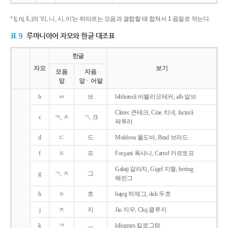
* lj, nj, š, j의 '리, 니, 시, 이'는 뒤따르는 모음과 결합할 때 합쳐서 1 음절로 적는다.
표 9
루마니아어 자모와 한글 대조표
한글
자모
보기
모음
자음
앞
앞ㆍ어말
b
ㅂ
브
bibliotecǎ 비블리오테커, alb 알브
Cîntec 큰테크, Cine 치네, facturǎ
c
ㅋ, ㅊ
ㄱ, 크
팍투러
d
ㄷ
드
Moldova 몰도바, Brad 브라드
f
ㅍ
프
Focşani 폭샤니, Cartof 카르토프
Galaţi 갈라치, Gigel 지젤, hering
g
ㄱ, ㅈ
그
헤린그
h
ㅎ
흐
haţeg 하체그, duh 두흐
j
ㅈ
지
Jiu 지우, Cluj 클루지
k
ㅋ
ㅡ
kilogram 킬로그람