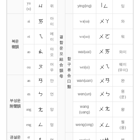
yu
위
ying
(ing)
잉
(u)
아
ai
wa
(ua)
와
이
에
ei
wo
(uo)
워
결
이
복운
합
複韻
운
아
ao
wai
(uai)
와이
모
오
합
結
어
구
웨이
合
ou
wei
(ui)
우
류
(우이)
韻
合
母
an
안
wan
(uan)
완
口
類
원
en
언
wen
(un)
(운)
부성운
附聲韻
wang
ang
앙
왕
(uang)
웡
eng
엉
weng
(ong)
(웅)
권설운
er