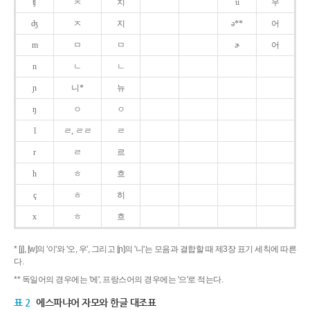
ʧ
ㅊ
치
u
우
ʤ
ㅈ
지
ə**
어
m
ㅁ
ㅁ
ɚ
어
n
ㄴ
ㄴ
ɲ
니*
뉴
ŋ
ㅇ
ㅇ
l
ㄹ, ㄹㄹ
ㄹ
r
ㄹ
르
h
ㅎ
흐
ç
ㅎ
히
x
ㅎ
흐
* [j], [w]의 '이'와 '오, 우', 그리고 [ɲ]의 '니'는 모음과 결합할 때 제3장 표기 세칙에 따른
다.
** 독일어의 경우에는 '에', 프랑스어의 경우에는 '으'로 적는다.
표 2
에스파냐어 자모와 한글 대조표