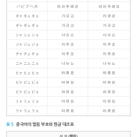
パ ピ プ ペ ポ
파 피 푸 페 포
파 피 푸 페 포
キャ キュ キョ
갸 규 교
캬 큐 쿄
ギャ ギュ ギョ
갸 규 교
갸 규 교
シャ シュ ショ
샤 슈 쇼
샤 슈 쇼
ジャ ジュ ジョ
자 주 조
자 주 조
チャ チュ チョ
자 주 조
차 추 초
ニャ ニュ ニョ
냐 뉴 뇨
냐 뉴 뇨
ヒャ ヒュ ヒョ
햐 휴 효
햐 휴 효
ビャ ビュ ビョ
뱌 뷰 뵤
뱌 뷰 뵤
ピャ ピュ ピョ
퍄 퓨 표
퍄 퓨 표
ミャ ミュ ミョ
먀 뮤 묘
먀 뮤 묘
リャ リュ リョ
랴 류 료
랴 류 료
표 5
중국어의 발음 부호와 한글 대조표
성 모 (聲母)