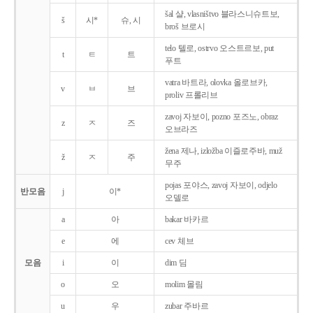
šal 샬, vlasništvo 블라스니슈트보,
š
시*
슈, 시
broš 브로시
telo 텔로, ostrvo 오스트르보, put
t
ㅌ
트
푸트
vatra 바트라, olovka 올로브카,
v
ㅂ
브
proliv 프롤리브
zavoj 자보이, pozno 포즈노, obraz
z
ㅈ
즈
오브라즈
žena 제나, izložba 이즐로주바, muž
ž
ㅈ
주
무주
pojas 포야스, zavoj 자보이, odjelo
반모음
j
이*
오델로
a
아
bakar 바카르
e
에
cev 체브
모음
i
이
dim 딤
o
오
molim 몰림
u
우
zubar 주바르