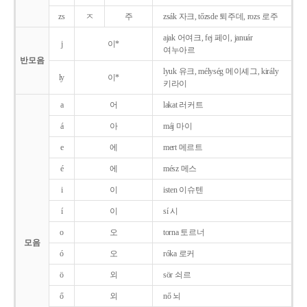
zs
ㅈ
주
zsák 자크, tőzsde 퇴주데, rozs 로주
ajak 어여크, fej 페이, január
j
이*
여누아르
반모음
lyuk 유크, mélység 메이셰그, király
ly
이*
키라이
a
어
lakat 러커트
á
아
máj 마이
e
에
mert 메르트
é
에
mész 메스
i
이
isten 이슈텐
í
이
sí 시
o
오
torna 토르너
모음
ó
오
róka 로커
ö
외
sör 쇠르
ő
외
nő 뇌