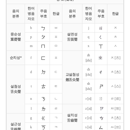
한어
한어
음의
주음
음의
주음
병음
한글
병음
한글
분류
부호
분류
부호
자모
자모
b
ㅂ
j
ㅈ
중순성
설면성
p
ㅍ
q
ㅊ
重脣聲
舌面聲
m
ㅁ
x
ㅅ
zh
순치성*
f
ㅍ
ㅈ [즈]
[zhi]
ch
d
ㄷ
ㅊ [츠]
교설첨성
[chi]
翹舌尖聲
sh
t
ㅌ
ㅅ [스]
설첨성
[shi]
舌尖聲
ㄖ
n
ㄴ
r [ri]
ㄹ [르]
l
ㄹ
z [zi]
ㅉ [쯔]
설치성
g
ㄱ
c [ci]
ㅊ [츠]
舌齒聲
설근성
k
ㅋ
s [si]
ㅆ [쓰]
舌根聲