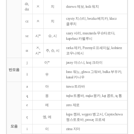
dż,
ㅈ
치
drzewo 제보, łodż 워치
drz
czysty 치스티, beczka 베치카, klucz
cz
ㅊ
치
클루치
szary 샤리, musztarda 무슈타르다,
sz
시*
슈, 시
kapelusz 카펠루시
ㅈ,
rzeka 제카, Przemyśl 프셰미실, kołnierz
rz
주, 슈, 시
시*
코우니에시
j
이*
jasny 야스니, kraj 크라이
반모음
łono 워노, głowa 그워바, bułka 부우카,
ł
우
kanał 카나우
a
아
trawa 트라바
ą̨
옹
trąba 트롱바, mąka 몽카, kąt 콩트, tą 통
e
에
zero 제로
kępa 켕파, węgorz 벵고시, Częstochowa
ę
엥, 에
쳉스토호바, proszę 프로셰
모음
i
이
zima 지마