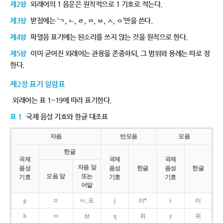
제2항
외래어의 1 음운은 원칙적으로 1 기호로 적는다.
제3항
받침에는 ‘ㄱ, ㄴ, ㄹ, ㅁ, ㅂ, ㅅ, ㅇ’만을 쓴다.
제4항
파열음 표기에는 된소리를 쓰지 않는 것을 원칙으로 한다.
제5항
이미 굳어진 외래어는 관용을 존중하되, 그 범위와 용례는 따로 정
한다.
제2장 표기 일람표
외래어는 표 1~19에 따라 표기한다.
표 1
국제 음성 기호와 한글 대조표
자음
반모음
모음
한글
국제
국제
국제
자음 앞
음성
음성
한글
음성
한글
모음 앞
또는
기호
기호
기호
어말
p
ㅍ
ㅂ, 프
j
이*
i
이
b
ㅂ
브
ɥ
위
y
위