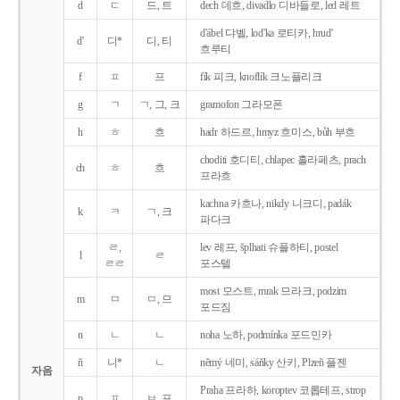
d
ㄷ
드, 트
dech 데흐, divadlo 디바들로, led 레트
d'ábel 댜벨, lod'ka 로티카, hrud'
d'
디*
디, 티
흐루티
f
ㅍ
프
fík 피크, knoflík 크노플리크
g
ㄱ
ㄱ, 그, 크
gramofon 그라모폰
h
ㅎ
흐
hadr 하드르, hmyz 흐미스, bůh 부흐
choditi 호디티, chlapec 흘라페츠, prach
ch
ㅎ
흐
프라흐
kachna 카흐나, nikdy 니크디, padák
k
ㅋ
ㄱ, 크
파다크
ㄹ,
lev 레프, šplhati 슈플하티, postel
l
ㄹ
ㄹㄹ
포스텔
most 모스트, mrak 므라크, podzim
m
ㅁ
ㅁ, 므
포드짐
n
ㄴ
ㄴ
noha 노하, podmínka 포드민카
ň
니*
ㄴ
němý 네미, sáňky 산키, Plzeň 플젠
자음
Praha 프라하, koroptev 코롭테프, strop
p
ㅍ
ㅂ, 프