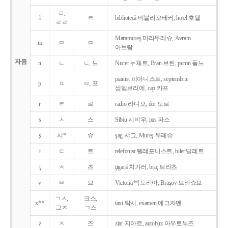
ㄹ,
l
ㄹ
bibliotecǎ 비블리오테커, hotel 호텔
ㄹㄹ
Maramureş 마라무레슈, Avram
m
ㅁ
ㅁ
아브람
자음
n
ㄴ
ㄴ, 느
Nucet 누체트, Bran 브란, pumn 품느
pianist 피아니스트, septembrie
p
ㅍ
ㅂ, 프
셉템브리에, cap 카프
r
ㄹ
르
radio 라디오, dor 도르
s
ㅅ
스
Sibiu 시비우, pas 파스
ş
시*
슈
şag 샤그, Mureş 무레슈
t
ㅌ
트
telefonist 텔레포니스트, bilet 빌레트
ţ
ㅊ
츠
ţigarǎ 치가러, braţ 브라츠
v
ㅂ
브
Victoria 빅토리아, Braşov 브라쇼브
ㄱㅅ,
크스,
x**
taxi 탁시, examen 에그자멘
그ㅈ
ㄱ스
z
ㅈ
즈
ziar 지아르, autobuz 아우토부즈