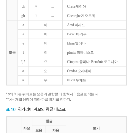
ch
ㅋ
ㅡ
Cheia 케이아
gh
ㄱ
ㅡ
Gheorghe 게오르게
a
아
Arad 아라드
ǎ
어
Bacǎu 바커우
e
에
Elena 엘레나
모음
i
이
pianist 피아니스트
î, â
으
Cîmpina 큼피나, România 로므니아
o
오
Oradea 오라데아
u
우
Nucet 누체트
* ş의 '시'는 뒤따르는 모음과 결합할 때 합쳐서 1 음절로 적는다.
** x는 개별 용례에 따라 한글 표기를 정한다.
표 10
헝가리어 자모와 한글 대조표
한글
자모
보기
모음
자음