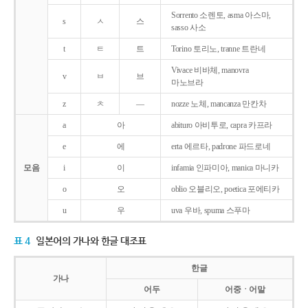
Sorrento 소렌토, asma 아스마,
s
ㅅ
스
sasso 사소
t
ㅌ
트
Torino 토리노, tranne 트란네
Vivace 비바체, manovra
v
ㅂ
브
마노브라
z
ㅊ
―
nozze 노체, mancanza 만칸차
a
아
abituro 아비투로, capra 카프라
e
에
erta 에르타, padrone 파드로네
모음
i
이
infamia 인파미아, manica 마니카
o
오
oblio 오블리오, poetica 포에티카
u
우
uva 우바, spuma 스푸마
표 4
일본어의 가나와 한글 대조표
한글
가나
어두
어중ㆍ어말