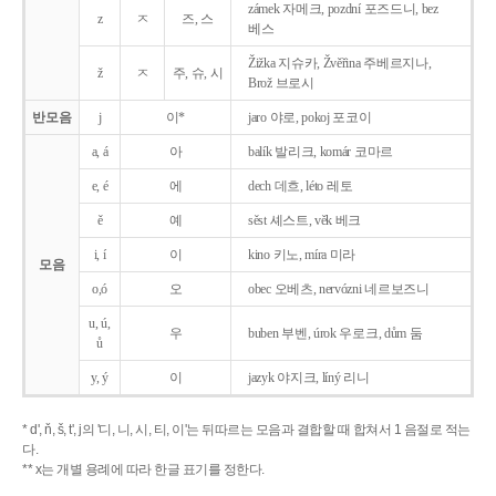
zámek 자메크, pozdní 포즈드니, bez
z
ㅈ
즈, 스
베스
Žižka 지슈카, Žvěřina 주베르지나,
ž
ㅈ
주, 슈, 시
Brož 브로시
반모음
j
이*
jaro 야로, pokoj 포코이
a, á
아
balík 발리크, komár 코마르
e, é
에
dech 데흐, léto 레토
ě
예
sěst 셰스트, věk 베크
i, í
이
kino 키노, míra 미라
모음
o,ó
오
obec 오베츠, nervózni 네르보즈니
u, ú,
우
buben 부벤, úrok 우로크, dům 둠
ů
y, ý
이
jazyk
야지크, líný 리니
* d', ň, š, t', j의 '디, 니, 시, 티, 이'는 뒤따르는 모음과 결합할 때 합쳐서 1 음절로 적는
다.
** x는 개별 용례에 따라 한글 표기를 정한다.