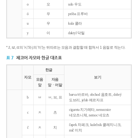
o
오
udo 우도
ó
우
próba 프루바
u
우
kula 쿨라
y
이
daktyl 닥틸
* ż, sz, rz의 '시'와 j의 '이'는 뒤따르는 모음과 결합할 때 합쳐서 1 음절로 적는다.
표 7
체코어 자모와 한글 대조표
한글
자모
보기
모음
자음
앞
앞ㆍ어말
barva 바르바, obchod 옵호트, dobrý
b
ㅂ
ㅂ, 브, 프
도브리, jeřab 예르자프
cigareta 치가레타, nemocnice
c
ㅊ
츠
네모츠니체, nemoc 네모츠
čapek 차페크, kulečnik 쿨레치니크,
č
ㅊ
치
míč 미치