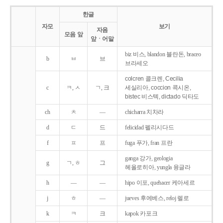
한글
자모
보기
자음
모음 앞
앞ㆍ어말
biz 비스, blandon 블란돈, braceo
b
ㅂ
브
브라세오
colcren 콜크렌, Cecilia
c
ㅋ, ㅅ
ㄱ, 크
세실리아, coccion 콕시온,
bistec 비스텍, dictado 딕타도
ch
ㅊ
―
chicharra 치차라
d
ㄷ
드
felicidad 펠리시다드
f
ㅍ
프
fuga 푸가, fran 프란
ganga 강가, geologia
g
ㄱ, ㅎ
그
헤올로히아, yungla 융글라
h
―
―
hipo 이포, quehacer 케아세르
j
ㅎ
―
jueves 후에베스, reloj 렐로
k
ㅋ
크
kapok 카포크