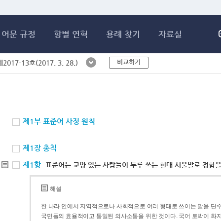
메인콘텐츠 바로가기
어문 규정
항별 연혁
용례 찾기
자료실
비교하기
017-13호(2017. 3. 28.)
제1부 표준어 사정 원칙
제1장 총칙
제1항
표준어는 교양 있는 사람들이 두루 쓰는 현대 서울말로 정함을
해설
한 나라 안에서 지역적으로나 사회적으로 여러 형태로 쓰이는 말을 단수
국민들의 효율적이고 통일된 의사소통을 위한 것이다. 국어 토박이 화자