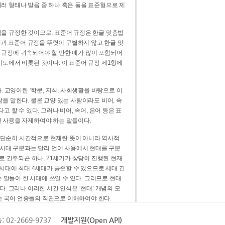
러 형태나 발음 중 하나 혹은 둘을 표준형으로 제
을 규정한 것이므로, 표준어 규정은 한글 맞춤법
법과 표준어 규정을 뚜렷이 구별하지 않고 한글 맞
 규정에 귀속되어야 할 만한 예가 많이 포함되어
의도에서 비롯된 것이다. 이 표준어 규정 제1항에
. 교양이란 ‘학문, 지식, 사회생활을 바탕으로 이
을 말한다. 물론 교양 있는 사람이라도 비어, 속
 할 수 있다. 그러나 비어, 속어, 은어 등은 표
 사용을 자제하여야 하는 말들이다.
’는 단순히 시간적으로 현재란 뜻이 아니라 역사적
 시대 구분과는 달리 언어 사용에서 현대를 구분
로 간주되곤 하나, 21세기가 상당히 진행된 현재
 시대에 최대 4세대가 공존할 수 있으므로 세대 간
는 말들이 한 시대에 쓰일 수 있다. 그러므로 현대
. 그러나 이러한 시간 인식은 ‘현대’ 개념의 모
’는 국어 언중들의 직관으로 이해하여야 한다.
용어적 성격을 가장 크게 드러내 주는 기준이다.
: 02-2669-9737
개발지원(Open API)