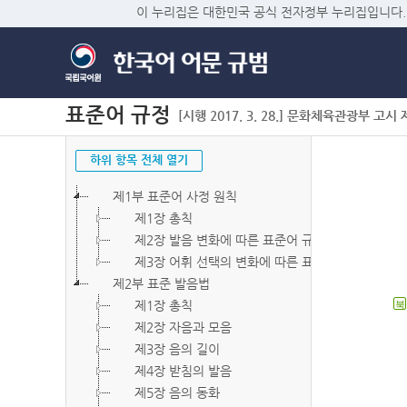
이 누리집은 대한민국 공식 전자정부 누리집입니다.
표준어 규정
[시행 2017. 3. 28.] 문화체육관광부 고시 제2
하위 항목 전체 열기
제1부 표준어 사정 원칙
제1장 총칙
제2장 발음 변화에 따른 표준어 규정
제3장 어휘 선택의 변화에 따른 표준어 규정
제2부 표준 발음법
제1장 총칙
북
제2장 자음과 모음
제3장 음의 길이
제4장 받침의 발음
제5장 음의 동화