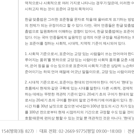
역적으로나 사회적으로 여러 가지로 나타나는 경우가 많은데, 이러한 여
시하고자 하는 것이 표준어 규정의 목적이다.
한글 맞춤법은 그러한 표준형을 문자로 적을 때 올바르게 표기하는 방법
의 전제가 되는 규정이라고 할 수 있다. 다만, 국어 언중들은 한글 맞춤
춤법으로 일원화하여 이해하는 경향이 있어서, 한글 맞춤법에는 표준어
있다. 이는 국어 언중들에게 실용적인 성격의 어문 규정을 제공하려는 
는 표준어를 정하는 사회적, 시대적, 지역적 기준이 제시되어 있다.
1. 사회적 기준으로서, 표준어는 교양 있는 사람들이 쓰는 언어여야 한다
루어지는 품위’를 뜻하므로 교양 있는 사람이란 사회적 품위를 갖춘 사람
어, 은어 등을 쓸 수는 있으므로 표준어의 사회적 기준은 상당히 느슨하다고
준어이기는 하되 언어 예절에 어긋난 말들이므로, 교양 있는 사람이라면
2. 시대적 기준으로서, 표준어는 현대의 언어여야 한다. 여기서 ‘현대
흐름에서 현재와 같은 구획에 있는 시대를 말한다. 다른 사회적, 경제적
하는 데에는 뚜렷한 객관적 기준이 없다. 20세기 초의 구어가 현대의 말
로서는 20세기 초의 구어를 현대의 말로 간주하기에 어려움이 있다. 한
시간 차를 30년 남짓으로 잡으면 넉넉잡아 100년 정도의 시간 차가 있
를 100년 전으로부터 현재 시점까지의 기간으로 규정할 수도 있을 것이다
호함 때문에 편의상 행할 수 있는 것일 뿐 객관적인 것은 아니다. ‘현대
3. 지역적 기준으로서, 표준어는 서울말이어야 한다. 이는 표준어의 공
154(방화3동 827)
대표 전화: 02-2669-9775(평일 09:00~18:00)
전송