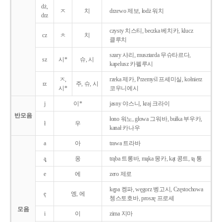
dż,
ㅈ
치
drzewo 제보, łodż 워치
drz
czysty 치스티, beczka 베치카, klucz
cz
ㅊ
치
클루치
szary 샤리, musztarda 무슈타르다,
sz
시*
슈, 시
kapelusz 카펠루시
ㅈ,
rzeka 제카, Przemyśl 프셰미실, kołnierz
rz
주, 슈, 시
시*
코우니에시
j
이*
jasny 야스니, kraj 크라이
반모음
łono 워노, głowa 그워바, bułka 부우카,
ł
우
kanał 카나우
a
아
trawa 트라바
ą̨
옹
trąba 트롱바, mąka 몽카, kąt 콩트, tą 통
e
에
zero 제로
kępa 켕파, węgorz 벵고시, Częstochowa
ę
엥, 에
쳉스토호바, proszę 프로셰
모음
i
이
zima 지마