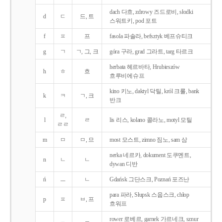
dach 다흐, zdrowy 즈드로비, słodki
d
ㄷ
드, 트
스워트키, pod 포트
f
ㅍ
프
fasola 파솔라, befsztyk 베프슈티크
g
ㄱ
ㄱ, 그, 크
góra 구라, grad 그라트, targ 타르크
herbata 헤르바타, Hrubieszów
h
ㅎ
흐
흐루비에슈프
kino 키노, daktyl 닥틸, król 크룰, bank
k
ㅋ
ㄱ, 크
반크
ㄹ,
l
ㄹ
lis 리스, kolano 콜라노, motyl 모틸
ㄹㄹ
m
ㅁ
ㅁ, 므
most 모스트, zimno 짐노, sam 삼
nerka 네르카, dokument 도쿠멘트,
n
ㄴ
ㄴ
dywan 디반
ń
ㅡ
ㄴ
Gdańsk 그단스크, Poznań 포즈난
para 파라, Słupsk 스웁스크, chłop
p
ㅍ
ㅂ, 프
흐워프
rower 로베르, garnek 가르네크, sznur