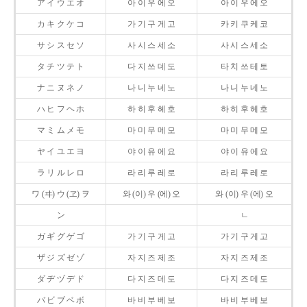
ア イ ウ エ オ
아 이 우 에 오
아 이 우 에 오
カ キ ク ケ コ
가 기 구 게 고
카 키 쿠 케 코
サ シ ス セ ソ
사 시 스 세 소
사 시 스 세 소
タ チ ツ テ ト
다 지 쓰 데 도
타 치 쓰 테 토
ナ ニ ヌ ネ ノ
나 니 누 네 노
나 니 누 네 노
ハ ヒ フ ヘ ホ
하 히 후 헤 호
하 히 후 헤 호
マ ミ ム メ モ
마 미 무 메 모
마 미 무 메 모
ヤ イ ユ エ ヨ
야 이 유 에 요
야 이 유 에 요
ラ リ ル レ ロ
라 리 루 레 로
라 리 루 레 로
ワ (ヰ) ウ (ヱ) ヲ
와 (이) 우 (에) 오
와 (이) 우 (에) 오
ン
ㄴ
ガ ギ グ ゲ ゴ
가 기 구 게 고
가 기 구 게 고
ザ ジ ズ ゼ ゾ
자 지 즈 제 조
자 지 즈 제 조
ダ ヂ ヅ デ ド
다 지 즈 데 도
다 지 즈 데 도
バ ビ ブ ベ ボ
바 비 부 베 보
바 비 부 베 보