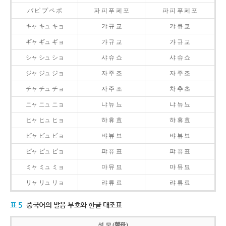
パ ピ プ ペ ポ
파 피 푸 페 포
파 피 푸 페 포
キャ キュ キョ
갸 규 교
캬 큐 쿄
ギャ ギュ ギョ
갸 규 교
갸 규 교
シャ シュ ショ
샤 슈 쇼
샤 슈 쇼
ジャ ジュ ジョ
자 주 조
자 주 조
チャ チュ チョ
자 주 조
차 추 초
ニャ ニュ ニョ
냐 뉴 뇨
냐 뉴 뇨
ヒャ ヒュ ヒョ
햐 휴 효
햐 휴 효
ビャ ビュ ビョ
뱌 뷰 뵤
뱌 뷰 뵤
ピャ ピュ ピョ
퍄 퓨 표
퍄 퓨 표
ミャ ミュ ミョ
먀 뮤 묘
먀 뮤 묘
リャ リュ リョ
랴 류 료
랴 류 료
표 5
중국어의 발음 부호와 한글 대조표
성 모 (聲母)