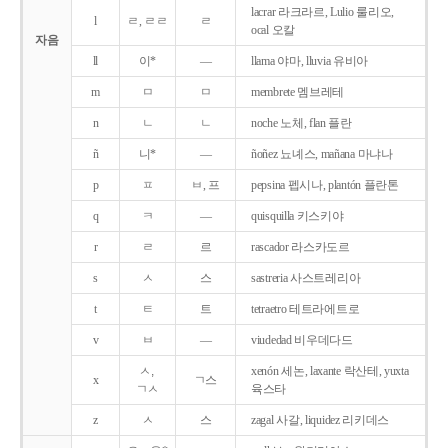
lacrar 라크라르, Lulio 룰리오,
l
ㄹ, ㄹㄹ
ㄹ
ocal 오칼
자음
ll
이*
―
llama 야마, lluvia 유비아
m
ㅁ
ㅁ
membrete 멤브레테
n
ㄴ
ㄴ
noche 노체, flan 플란
ñ
니*
―
ñoñez 뇨녜스, mañana 마냐나
p
ㅍ
ㅂ, 프
pepsina 펩시나, plantón 플란톤
q
ㅋ
―
quisquilla 키스키야
r
ㄹ
르
rascador 라스카도르
s
ㅅ
스
sastreria 사스트레리아
t
ㅌ
트
tetraetro 테트라에트로
v
ㅂ
―
viudedad 비우데다드
ㅅ,
xenón 세논, laxante 락산테, yuxta
x
ㄱ스
ㄱㅅ
육스타
z
ㅅ
스
zagal 사갈, liquidez 리키데스