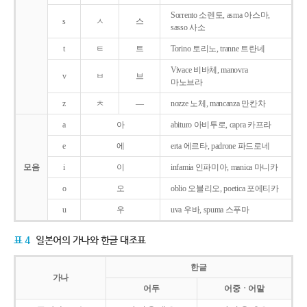
Sorrento 소렌토, asma 아스마,
s
ㅅ
스
sasso 사소
t
ㅌ
트
Torino 토리노, tranne 트란네
Vivace 비바체, manovra
v
ㅂ
브
마노브라
z
ㅊ
―
nozze 노체, mancanza 만칸차
a
아
abituro 아비투로, capra 카프라
e
에
erta 에르타, padrone 파드로네
모음
i
이
infamia 인파미아, manica 마니카
o
오
oblio 오블리오, poetica 포에티카
u
우
uva 우바, spuma 스푸마
표 4
일본어의 가나와 한글 대조표
한글
가나
어두
어중ㆍ어말