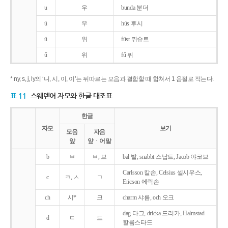
u
우
bunda 분더
ú
우
hús 후시
ü
위
füst 퓌슈트
ű
위
fű 퓌
* ny, s, j, ly의 ‘니, 시, 이, 이’는 뒤따르는 모음과 결합할 때 합쳐서 1 음절로 적는다.
표 11
스웨덴어 자모와 한글 대조표
한글
자모
보기
모음
자음
앞
앞ㆍ어말
b
ㅂ
ㅂ, 브
bal 발, snabbt 스납트, Jacob 야코브
Carlsson 칼손, Celsius 셀시우스,
c
ㅋ, ㅅ
ㄱ
Ericson 에릭손
ch
시*
크
charm 샤름, och 오크
dag 다그, dricka 드리카, Halmstad
d
ㄷ
드
할름스타드