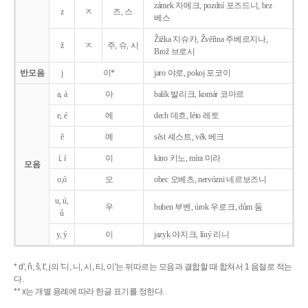
zámek 자메크, pozdní 포즈드니, bez
z
ㅈ
즈, 스
베스
Žižka 지슈카, Žvěřina 주베르지나,
ž
ㅈ
주, 슈, 시
Brož 브로시
반모음
j
이*
jaro 야로, pokoj 포코이
a, á
아
balík 발리크, komár 코마르
e, é
에
dech 데흐, léto 레토
ě
예
sěst 셰스트, věk 베크
i, í
이
kino 키노, míra 미라
모음
o,ó
오
obec 오베츠, nervózni 네르보즈니
u, ú,
우
buben 부벤, úrok 우로크, dům 둠
ů
y, ý
이
jazyk
야지크, líný 리니
* d', ň, š, t', j의 '디, 니, 시, 티, 이'는 뒤따르는 모음과 결합할 때 합쳐서 1 음절로 적는
다.
** x는 개별 용례에 따라 한글 표기를 정한다.