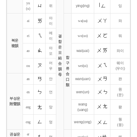
yu
위
ying
(ing)
잉
(u)
아
ai
wa
(ua)
와
이
에
ei
wo
(uo)
워
결
이
복운
합
複韻
운
아
ao
wai
(uai)
와이
모
오
합
結
어
구
웨이
合
ou
wei
(ui)
우
류
(우이)
韻
合
母
an
안
wan
(uan)
완
口
類
원
en
언
wen
(un)
(운)
부성운
附聲韻
wang
ang
앙
왕
(uang)
웡
eng
엉
weng
(ong)
(웅)
권설운
er