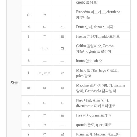
credo 크레도
Pinocchio 피노키오, cherubino
ch
ㅋ
―
케루비노
d
ㄷ
드
Dante 단테, drizza 드리차
f
ㅍ
프
Firenze 피렌체, freddo 프레도
Galileo 갈릴레오, Genova
g
ㄱ, ㅈ
그
제노바, gloria 글로리아
h
―
―
hanno 안노, oh 오
Milano 밀라노, largo 라르고,
l
ㄹ, ㄹㄹ
ㄹ
palco 팔코
자음
Macchiavelli 마키아벨리, mamma
m
ㅁ
ㅁ
맘마, Campanella 캄파넬라
Nero 네로, Anna 안나,
n
ㄴ
ㄴ
divertimento 디베르티멘토
p
ㅍ
프
Pisa 피사, prima 프리마
q
ㅋ
―
quando 콴도, queto 퀘토
r
ㄹ
르
Roma 로마, Marconi 마르코니