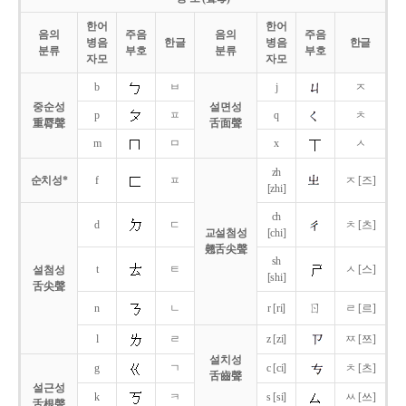
한어
한어
음의
주음
음의
주음
병음
한글
병음
한글
분류
부호
분류
부호
자모
자모
b
ㅂ
j
ㅈ
중순성
설면성
p
ㅍ
q
ㅊ
重脣聲
舌面聲
m
ㅁ
x
ㅅ
zh
순치성*
f
ㅍ
ㅈ [즈]
[zhi]
ch
d
ㄷ
ㅊ [츠]
교설첨성
[chi]
翹舌尖聲
sh
t
ㅌ
ㅅ [스]
설첨성
[shi]
舌尖聲
ㄖ
n
ㄴ
r [ri]
ㄹ [르]
l
ㄹ
z [zi]
ㅉ [쯔]
설치성
g
ㄱ
c [ci]
ㅊ [츠]
舌齒聲
설근성
k
ㅋ
s [si]
ㅆ [쓰]
舌根聲