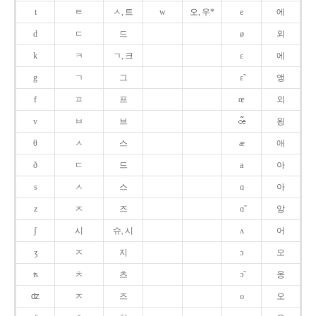
t
ㅌ
ㅅ, 트
w
오, 우*
e
에
d
ㄷ
드
ø
외
k
ㅋ
ㄱ, 크
ɛ
에
g
ㄱ
그
ɛ̃
앵
f
ㅍ
프
œ
외
v
ㅂ
브
욍
θ
ㅅ
스
æ
애
ð
ㄷ
드
a
아
s
ㅅ
스
ɑ
아
z
ㅈ
즈
ɑ̃
앙
ʃ
시
슈, 시
ʌ
어
ʒ
ㅈ
지
ɔ
오
ʦ
ㅊ
츠
ɔ̃
옹
ʣ
ㅈ
즈
o
오