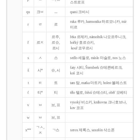
스트로프
qu
크ㅂ
ㅡ
quasi 크바시
ruka 루카, harmonika 하르모니카, mír
r
ㄹ
르
미르
르주,
řeka 르제카, námořník 나모르주니크,
ř
르ㅈ
르슈,
hořký 호르슈키,
르시
kouř 코우르시
s
ㅅ
스
sedlo 세들로, máslo 마슬로, nos 노스
šaty 샤티, Šternberk 슈테른베르크,
š
시*
슈, 시
koš 코시
t
ㅌ
트
tam 탐, matka 마트카, bolest 볼레스트
t'
티*
티
tělo 텔로, štěstí 슈테스티, obět' 오베티
vysoký 비소키, knihovna 크니호브나,
v
ㅂ
브, 프
kov 코프
w
ㅂ
브, 프
ㄱㅅ,
x**
ㄱ스
xerox 제록스, saxofón 삭소폰
ㅈ