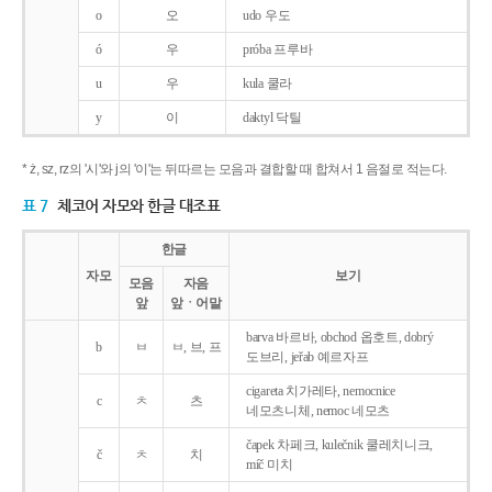
o
오
udo 우도
ó
우
próba 프루바
u
우
kula 쿨라
y
이
daktyl 닥틸
* ż, sz, rz의 '시'와 j의 '이'는 뒤따르는 모음과 결합할 때 합쳐서 1 음절로 적는다.
표 7
체코어 자모와 한글 대조표
한글
자모
보기
모음
자음
앞
앞ㆍ어말
barva 바르바, obchod 옵호트, dobrý
b
ㅂ
ㅂ, 브, 프
도브리, jeřab 예르자프
cigareta 치가레타, nemocnice
c
ㅊ
츠
네모츠니체, nemoc 네모츠
čapek 차페크, kulečnik 쿨레치니크,
č
ㅊ
치
míč 미치