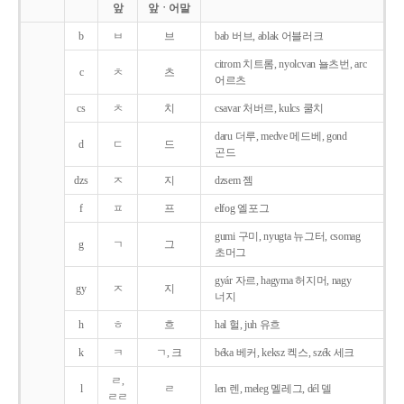
앞
앞ㆍ어말
b
ㅂ
브
bab 버브, ablak 어블러크
citrom 치트롬, nyolcvan 뇰츠번, arc
c
ㅊ
츠
어르츠
cs
ㅊ
치
csavar 처버르, kulcs 쿨치
daru 더루, medve 메드베, gond
d
ㄷ
드
곤드
dzs
ㅈ
지
dzsem 젬
f
ㅍ
프
elfog 엘포그
gumi 구미, nyugta 뉴그터, csomag
g
ㄱ
그
초머그
gyár 자르, hagyma 허지머, nagy
gy
ㅈ
지
너지
h
ㅎ
흐
hal 헐, juh 유흐
k
ㅋ
ㄱ, 크
béka 베커, keksz 켁스, szék 세크
ㄹ,
l
ㄹ
len 렌, meleg 멜레그, dél 델
ㄹㄹ