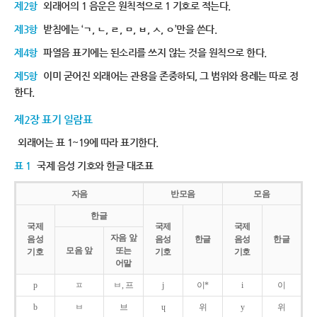
제2항
외래어의 1 음운은 원칙적으로 1 기호로 적는다.
제3항
받침에는 ‘ㄱ, ㄴ, ㄹ, ㅁ, ㅂ, ㅅ, ㅇ’만을 쓴다.
제4항
파열음 표기에는 된소리를 쓰지 않는 것을 원칙으로 한다.
제5항
이미 굳어진 외래어는 관용을 존중하되, 그 범위와 용례는 따로 정
한다.
제2장 표기 일람표
외래어는 표 1~19에 따라 표기한다.
표 1
국제 음성 기호와 한글 대조표
자음
반모음
모음
한글
국제
국제
국제
자음 앞
음성
음성
한글
음성
한글
모음 앞
또는
기호
기호
기호
어말
p
ㅍ
ㅂ, 프
j
이*
i
이
b
ㅂ
브
ɥ
위
y
위