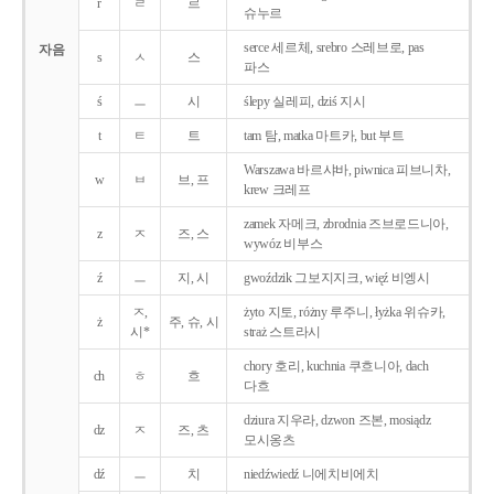
r
ㄹ
르
슈누르
serce 세르체, srebro 스레브로, pas
자음
s
ㅅ
스
파스
ś
ㅡ
시
ślepy 실레피, dziś 지시
t
ㅌ
트
tam 탐, matka 마트카, but 부트
Warszawa 바르샤바, piwnica 피브니차,
w
ㅂ
브, 프
krew 크레프
zamek 자메크, zbrodnia 즈브로드니아,
z
ㅈ
즈, 스
wywóz 비부스
ź
ㅡ
지, 시
gwoździk 그보지지크, więź 비엥시
ㅈ,
żyto 지토, różny 루주니, łyżka 위슈카,
ż
주, 슈, 시
시*
straż 스트라시
chory 호리, kuchnia 쿠흐니아, dach
ch
ㅎ
흐
다흐
dziura 지우라, dzwon 즈본, mosiądz
dz
ㅈ
즈, 츠
모시옹츠
dź
ㅡ
치
niedźwiedź 니에치비에치