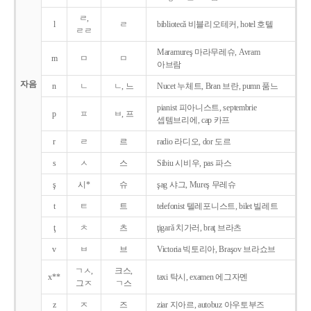
ㄹ,
l
ㄹ
bibliotecǎ 비블리오테커, hotel 호텔
ㄹㄹ
Maramureş 마라무레슈, Avram
m
ㅁ
ㅁ
아브람
자음
n
ㄴ
ㄴ, 느
Nucet 누체트, Bran 브란, pumn 품느
pianist 피아니스트, septembrie
p
ㅍ
ㅂ, 프
셉템브리에, cap 카프
r
ㄹ
르
radio 라디오, dor 도르
s
ㅅ
스
Sibiu 시비우, pas 파스
ş
시*
슈
şag 샤그, Mureş 무레슈
t
ㅌ
트
telefonist 텔레포니스트, bilet 빌레트
ţ
ㅊ
츠
ţigarǎ 치가러, braţ 브라츠
v
ㅂ
브
Victoria 빅토리아, Braşov 브라쇼브
ㄱㅅ,
크스,
x**
taxi 탁시, examen 에그자멘
그ㅈ
ㄱ스
z
ㅈ
즈
ziar 지아르, autobuz 아우토부즈