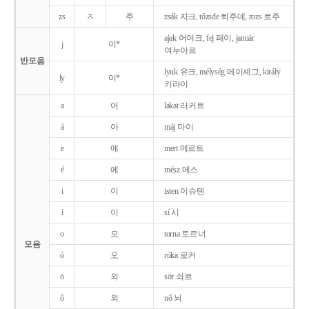
zs
ㅈ
주
zsák 자크, tőzsde 퇴주데, rozs 로주
ajak 어여크, fej 페이, január
j
이*
여누아르
반모음
lyuk 유크, mélység 메이셰그, király
ly
이*
키라이
a
어
lakat 러커트
á
아
máj 마이
e
에
mert 메르트
é
에
mész 메스
i
이
isten 이슈텐
í
이
sí 시
o
오
torna 토르너
모음
ó
오
róka 로커
ö
외
sör 쇠르
ő
외
nő 뇌