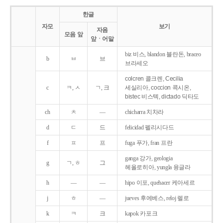
한글
자모
보기
자음
모음 앞
앞ㆍ어말
biz 비스, blandon 블란돈, braceo
b
ㅂ
브
브라세오
colcren 콜크렌, Cecilia
c
ㅋ, ㅅ
ㄱ, 크
세실리아, coccion 콕시온,
bistec 비스텍, dictado 딕타도
ch
ㅊ
―
chicharra 치차라
d
ㄷ
드
felicidad 펠리시다드
f
ㅍ
프
fuga 푸가, fran 프란
ganga 강가, geologia
g
ㄱ, ㅎ
그
헤올로히아, yungla 융글라
h
―
―
hipo 이포, quehacer 케아세르
j
ㅎ
―
jueves 후에베스, reloj 렐로
k
ㅋ
크
kapok 카포크