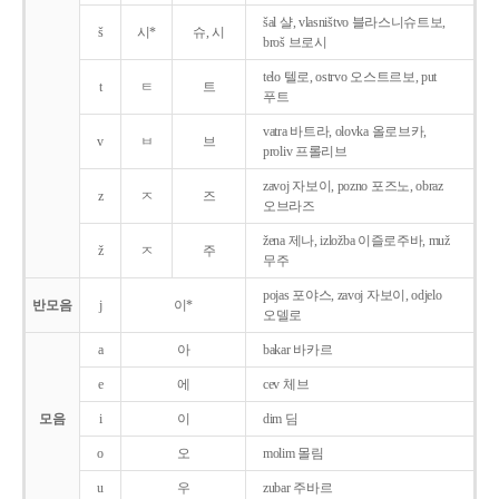
šal 샬, vlasništvo 블라스니슈트보,
š
시*
슈, 시
broš 브로시
telo 텔로, ostrvo 오스트르보, put
t
ㅌ
트
푸트
vatra 바트라, olovka 올로브카,
v
ㅂ
브
proliv 프롤리브
zavoj 자보이, pozno 포즈노, obraz
z
ㅈ
즈
오브라즈
žena 제나, izložba 이즐로주바, muž
ž
ㅈ
주
무주
pojas 포야스, zavoj 자보이, odjelo
반모음
j
이*
오델로
a
아
bakar 바카르
e
에
cev 체브
모음
i
이
dim 딤
o
오
molim 몰림
u
우
zubar 주바르