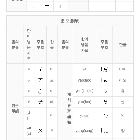
h
ㅎ
운 모 (韻母)
한
어
한어
음의
병
주음
한
음의
주음
병음
한글
분류
음
부호
글
분류
부호
자모
자
모
a
아
yai
야이
o
오
yao
(iao)
야오
e
어
you
(iou,
iu)
유
제
치
ê
에
yan
(ian)
옌
단운
류
單韻
齊
yi
이
yin(in)
인
齒
(i)
類
wu
우
yang
(iang)
양
(u)