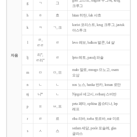
gost 고스트, dugme 두그메, krug
g
ㄱ
그
크루그
h
ㅎ
흐
hitan 히탄, šah 샤흐
korist 코리스트, krug 크루그, jastuk
k
ㅋ
ㄱ, 크
야스투크
ㄹ,
l
ㄹ
levo 레보, balkon 발콘, šal 샬
ㄹㄹ
리*,
자음
lj
ㄹ
ljeto 레토, pasulj 파술
ㄹ리*
malo 말로, mnogo 므노고, osam
m
ㅁ
ㅁ, 므
오삼
n
ㄴ
ㄴ
nos 노스, banka 반카, loman 로만
nj
니*
ㄴ
Njegoš 녜고시, svibanj 스비반
peta 페타, opština 옵슈티나, lep
p
ㅍ
ㅂ, 프
레프
r
ㄹ
르
riba 리바, torba 토르바, mir 미르
sedam 세담, posle 포슬레, glas
s
ㅅ
스
글라스