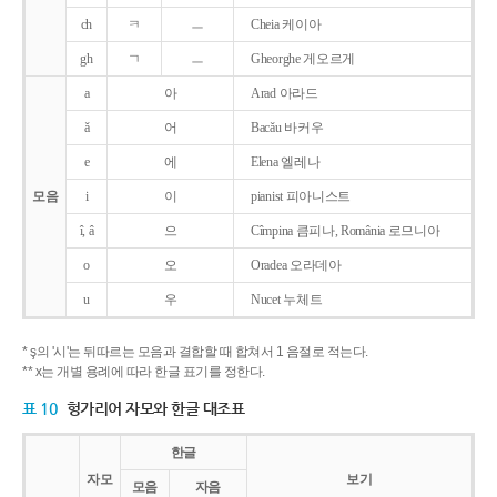
ch
ㅋ
ㅡ
Cheia 케이아
gh
ㄱ
ㅡ
Gheorghe 게오르게
a
아
Arad 아라드
ǎ
어
Bacǎu 바커우
e
에
Elena 엘레나
모음
i
이
pianist 피아니스트
î, â
으
Cîmpina 큼피나, România 로므니아
o
오
Oradea 오라데아
u
우
Nucet 누체트
* ş의 '시'는 뒤따르는 모음과 결합할 때 합쳐서 1 음절로 적는다.
** x는 개별 용례에 따라 한글 표기를 정한다.
표 10
헝가리어 자모와 한글 대조표
한글
자모
보기
모음
자음