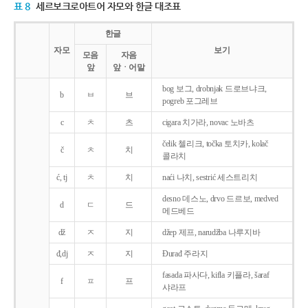
표 8
세르보크로아트어 자모와 한글 대조표
한글
자모
보기
모음
자음
앞
앞ㆍ어말
bog 보그, drobnjak 드로브냐크,
b
ㅂ
브
pogreb 포그레브
c
ㅊ
츠
cigara 치가라, novac 노바츠
čelik 첼리크, točka 토치카, kolač
č
ㅊ
치
콜라치
ć, tj
ㅊ
치
naći 나치, sestrić 세스트리치
desno 데스노, drvo 드르보, medved
d
ㄷ
드
메드베드
dž
ㅈ
지
džep 제프, narudžba 나루지바
đ,dj
ㅈ
지
Ðurađ 주라지
fasada 파사다, kifla 키플라, šaraf
f
ㅍ
프
샤라프