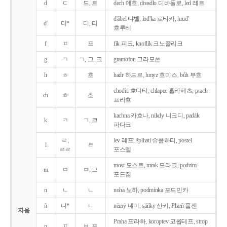
d
ㄷ
드, 트
dech 데흐, divadlo 디바들로, led 레트
d'ábel 댜벨, lod'ka 로티카, hrud'
d'
디*
디, 티
흐루티
f
ㅍ
프
fík 피크, knoflík 크노플리크
g
ㄱ
ㄱ, 그, 크
gramofon 그라모폰
h
ㅎ
흐
hadr 하드르, hmyz 흐미스, bůh 부흐
choditi 호디티, chlapec 흘라페츠, prach
ch
ㅎ
흐
프라흐
kachna 카흐나, nikdy 니크디, padák
k
ㅋ
ㄱ, 크
파다크
ㄹ,
lev 레프, šplhati 슈플하티, postel
l
ㄹ
ㄹㄹ
포스텔
most 모스트, mrak 므라크, podzim
m
ㅁ
ㅁ, 므
포드짐
n
ㄴ
ㄴ
noha 노하, podmínka 포드민카
ň
니*
ㄴ
němý 네미, sáňky 산키, Plzeň 플젠
자음
Praha 프라하, koroptev 코롭테프, strop
p
ㅍ
ㅂ, 프