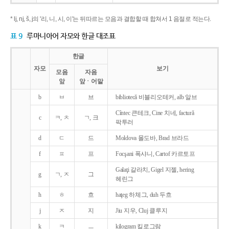
* lj, nj, š, j의 '리, 니, 시, 이'는 뒤따르는 모음과 결합할 때 합쳐서 1 음절로 적는다.
표 9
루마니아어 자모와 한글 대조표
한글
자모
보기
모음
자음
앞
앞ㆍ어말
b
ㅂ
브
bibliotecǎ 비블리오테커, alb 알브
Cîntec 큰테크, Cine 치네, facturǎ
c
ㅋ, ㅊ
ㄱ, 크
팍투러
d
ㄷ
드
Moldova 몰도바, Brad 브라드
f
ㅍ
프
Focşani 폭샤니, Cartof 카르토프
Galaţi 갈라치, Gigel 지젤, hering
g
ㄱ, ㅈ
그
헤린그
h
ㅎ
흐
haţeg 하체그, duh 두흐
j
ㅈ
지
Jiu 지우, Cluj 클루지
k
ㅋ
ㅡ
kilogram 킬로그람