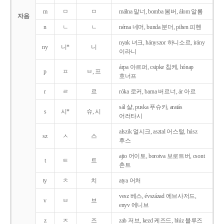
m
ㅁ
ㅁ
málna 말너, bomba 봄버, álom 알롬
자음
n
ㄴ
ㄴ
néma 네머, bunda 분더, pihen 피헨
nyak 녀크, hányszor 하니소르, irány
ny
니*
니
이라니
árpa 아르퍼, csipke 칩케, hónap
p
ㅍ
ㅂ, 프
호너프
r
ㄹ
르
róka 로커, barna 버르너, ár 아르
sál 샬, puska 푸슈카, aratás
s
시*
슈, 시
어러타시
alszik 얼시크, asztal 어스털, húsz
sz
ㅅ
스
후스
ajto 어이토, borotva 보로트버, csont
t
ㅌ
트
촌트
ty
ㅊ
치
atya 어처
vesz 베스, évszázad 에브사저드,
v
ㅂ
브
enyv 에니브
z
ㅈ
즈
zab 저브, kezd 케즈드, blúz 블루즈