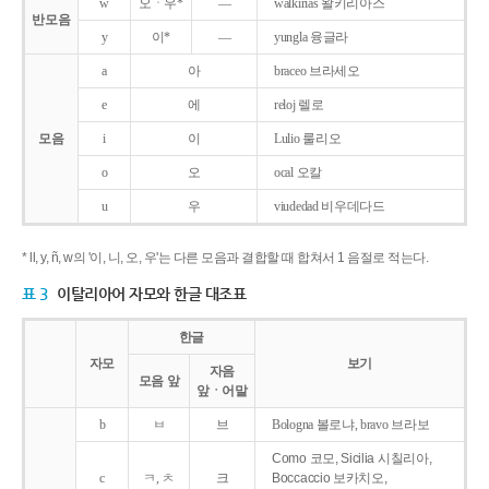
w
오ㆍ우*
―
walkirias 왈키리아스
반모음
y
이*
―
yungla 융글라
a
아
braceo 브라세오
e
에
reloj 렐로
모음
i
이
Lulio 룰리오
o
오
ocal 오칼
u
우
viudedad 비우데다드
* ll, y, ñ, w의 '이, 니, 오, 우'는 다른 모음과 결합할 때 합쳐서 1 음절로 적는다.
표 3
이탈리아어 자모와 한글 대조표
한글
자모
보기
자음
모음 앞
앞ㆍ어말
b
ㅂ
브
Bologna 볼로냐, bravo 브라보
Como 코모, Sicilia 시칠리아,
c
ㅋ, ㅊ
크
Boccaccio 보카치오,