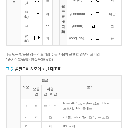
얼
yue
(ue)
웨
*
(r)
촬
ya
구
야
yuan
(uan)
위안
(ia)
류
撮
yo
요
yun
(un)
윈
口
類
ye
예
yong
(iong)
융
(ie)
[ ]는 단독 발음될 경우의 표기임. ( )는 자음이 선행할 경우의 표기임.
* 순치성(脣齒聲), 권설운(捲舌韻).
표 6
폴란드어 자모와 한글 대조표
한글
자모
보기
모음
자음
앞
앞ㆍ어말
burak 부라크, szybko 십코, dobrze
b
ㅂ
ㅂ, 브, 프
도브제, chleb 흘레프
c
ㅊ
츠
cel 첼, Balicki 발리츠키, noc 노츠
ć
ㅡ
치
dać 다치