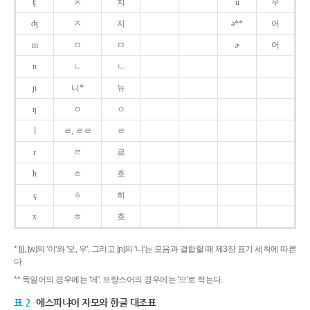
ʧ
ㅊ
치
u
우
ʤ
ㅈ
지
ə**
어
m
ㅁ
ㅁ
ɚ
어
n
ㄴ
ㄴ
ɲ
니*
뉴
ŋ
ㅇ
ㅇ
l
ㄹ, ㄹㄹ
ㄹ
r
ㄹ
르
h
ㅎ
흐
ç
ㅎ
히
x
ㅎ
흐
* [j], [w]의 '이'와 '오, 우', 그리고 [ɲ]의 '니'는 모음과 결합할 때 제3장 표기 세칙에 따른
다.
** 독일어의 경우에는 '에', 프랑스어의 경우에는 '으'로 적는다.
표 2
에스파냐어 자모와 한글 대조표