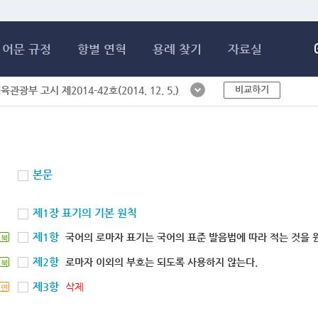
메인콘텐츠 바로가기
어문 규정
항별 연혁
용례 찾기
자료실
비교하기
체육관광부 고시 제2014-42호(2014. 12. 5.)
본문
제1장 표기의 기본 원칙
제1항
국어의 로마자 표기는 국어의 표준 발음법에 따라 적는 것을 
북
제2항
로마자 이외의 부호는 되도록 사용하지 않는다.
북
제3항
삭제
연