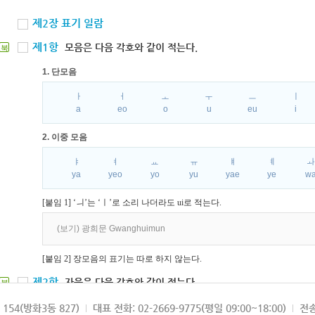
제2장 표기 일람
제1항
모음은 다음 각호와 같이 적는다.
북
1. 단모음
ㅏ
ㅓ
ㅗ
ㅜ
ㅡ
ㅣ
a
eo
o
u
eu
i
2. 이중 모음
ㅑ
ㅕ
ㅛ
ㅠ
ㅒ
ㅖ
ya
yeo
yo
yu
yae
ye
w
[붙임 1] ‘ㅢ’는 ‘ㅣ’로 소리 나더라도 ui로 적는다.
(보기) 광희문 Gwanghuimun
[붙임 2] 장모음의 표기는 따로 하지 않는다.
제2항
자음은 다음 각호와 같이 적는다.
북
1. 파열음
154(방화3동 827)
대표 전화: 02-2669-9775(평일 09:00~18:00)
전송