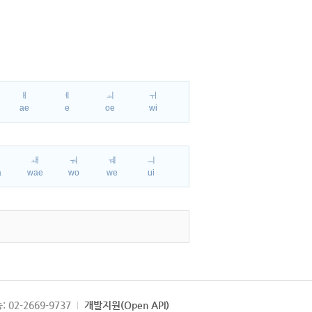
ㅐ
ㅔ
ㅚ
ㅟ
ae
e
oe
wi
ㅘ
ㅙ
ㅝ
ㅞ
ㅢ
a
wae
wo
we
ui
: 02-2669-9737
개발지원(Open API)