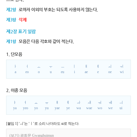
제2항
로마자 이외의 부호는 되도록 사용하지 않는다.
제3항
삭제
제2장 표기 일람
제1항
모음은 다음 각호와 같이 적는다.
1. 단모음
ㅏ
ㅓ
ㅗ
ㅜ
ㅡ
ㅣ
ㅐ
ㅔ
ㅚ
ㅟ
a
eo
o
u
eu
i
ae
e
oe
wi
2. 이중 모음
ㅑ
ㅕ
ㅛ
ㅠ
ㅒ
ㅖ
ㅘ
ㅙ
ㅝ
ㅞ
ㅢ
ya
yeo
yo
yu
yae
ye
wa
wae
wo
we
ui
[붙임 1] ‘ㅢ’는 ‘ㅣ’로 소리 나더라도 ui로 적는다.
(보기) 광희문 Gwanghuimun