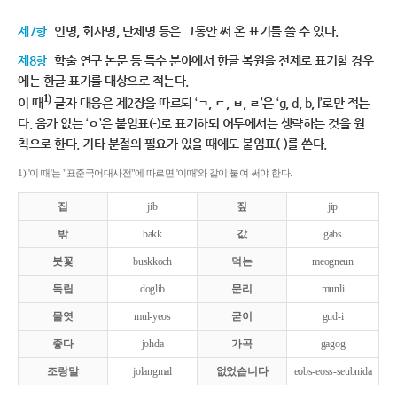
제7항
인명, 회사명, 단체명 등은 그동안 써 온 표기를 쓸 수 있다.
제8항
학술 연구 논문 등 특수 분야에서 한글 복원을 전제로 표기할 경우
에는 한글 표기를 대상으로 적는다.
1)
이 때
글자 대응은 제2장을 따르되 ‘ㄱ, ㄷ, ㅂ, ㄹ’은 ‘g, d, b, l’로만 적는
다. 음가 없는 ‘ㅇ’은 붙임표(-)로 표기하되 어두에서는 생략하는 것을 원
칙으로 한다. 기타 분절의 필요가 있을 때에도 붙임표(-)를 쓴다.
1) '이 때'는 "표준국어대사전"에 따르면 '이때'와 같이 붙여 써야 한다.
집
jib
짚
jip
밖
bakk
값
gabs
붓꽃
buskkoch
먹는
meogneun
독립
doglib
문리
munli
물엿
mul-yeos
굳이
gud-i
좋다
johda
가곡
gagog
조랑말
jolangmal
없었습니다
eobs-eoss-seubnida