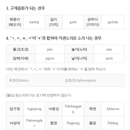
3. 구개음화가 되는 경우
해돋이
같이
굳히다
haedoji
gachi
guchida
[해도지]
[가치]
[구치다]
4. ‘ㄱ, ㄷ, ㅂ, ㅈ’이 ‘ㅎ’과 합하여 거센소리로 소리 나는 경우
좋고[조코]
joko
놓다[노타]
nota
잡혀[자펴]
japyeo
낳지[나치]
nachi
다만, 체언에서 ‘ㄱ, ㄷ, ㅂ’ 뒤에 ‘ㅎ’이 따를 때에는 ‘ㅎ’을 밝혀 적는다.
묵호(Mukho)
집현전(Jiphyeonjeon)
[붙임] 된소리되기는 표기에 반영하지 않는다.
Nakdonggan
압구정
Apgujeong
낙동강
죽변
Jukbyeon
g
Nakseongda
낙성대
합정
Hapjeong
팔당
Paldang
e