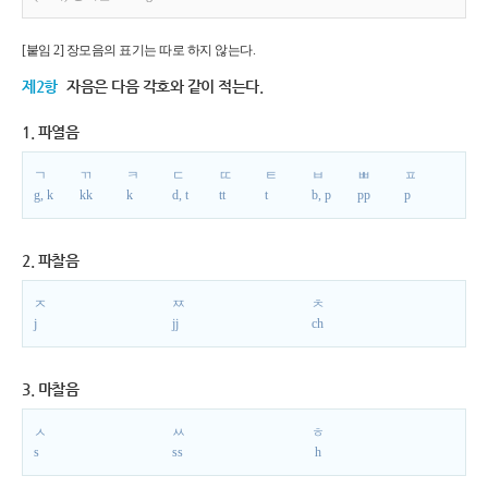
[붙임 2] 장모음의 표기는 따로 하지 않는다.
제2항
자음은 다음 각호와 같이 적는다.
1. 파열음
ㄱ
ㄲ
ㅋ
ㄷ
ㄸ
ㅌ
ㅂ
ㅃ
ㅍ
g, k
kk
k
d, t
tt
t
b, p
pp
p
2. 파찰음
ㅈ
ㅉ
ㅊ
j
jj
ch
3. 마찰음
ㅅ
ㅆ
ㅎ
s
ss
h