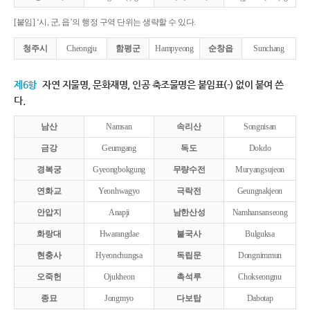
[붙임] ‘시, 군, 읍’의 행정 구역 단위는 생략할 수 있다.
청주시
Cheongju
함평군
Hampyeong
순창읍
Sunchang
제6항
자연 지물명, 문화재명, 인공 축조물명은 붙임표(-) 없이 붙여 쓴
다.
남산
Namsan
속리산
Songnisan
금강
Geumgang
독도
Dokdo
경복궁
Gyeongbokgung
무량수전
Muryangsujeon
연화교
Yeonhwagyo
극락전
Geungnakjeon
안압지
Anapji
남한산성
Namhansanseong
화랑대
Hwarangdae
불국사
Bulguksa
현충사
Hyeonchungsa
독립문
Dongnimmun
오죽헌
Ojukheon
촉석루
Chokseongnu
종묘
Jongmyo
다보탑
Dabotap