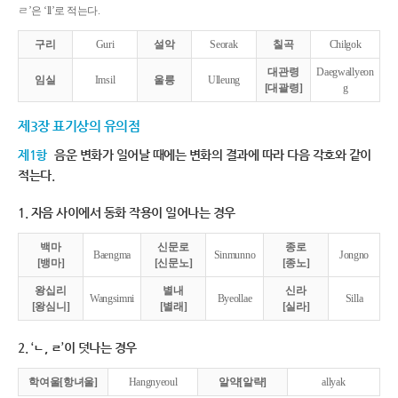
ㄹ’은 ‘ll’로 적는다.
구리
Guri
설악
Seorak
칠곡
Chilgok
대관령
Daegwallyeon
임실
Imsil
울릉
Ulleung
[대괄령]
g
제3장 표기상의 유의점
제1항
음운 변화가 일어날 때에는 변화의 결과에 따라 다음 각호와 같이
적는다.
1. 자음 사이에서 동화 작용이 일어나는 경우
백마
신문로
종로
Baengma
Sinmunno
Jongno
[뱅마]
[신문노]
[종노]
왕십리
별내
신라
Wangsimni
Byeollae
Silla
[왕심니]
[별래]
[실라]
2. ‘ㄴ, ㄹ’이 덧나는 경우
학여울[항녀울]
Hangnyeoul
알약[알략]
allyak