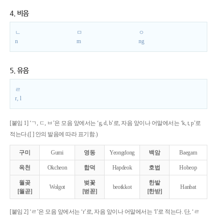
4. 비음
ㄴ
ㅁ
ㅇ
n
m
ng
5. 유음
ㄹ
r, l
[붙임 1] ‘ㄱ, ㄷ, ㅂ’은 모음 앞에서는 ‘g, d, b’로, 자음 앞이나 어말에서는 ‘k, t, p’로
적는다.([ ] 안의 발음에 따라 표기함.)
구미
Gumi
영동
Yeongdong
백암
Baegam
옥천
Okcheon
합덕
Hapdeok
호법
Hobeop
월곶
벚꽃
한밭
Wolgot
beotkkot
Hanbat
[월곧]
[벋꼳]
[한받]
[붙임 2] ‘ㄹ’은 모음 앞에서는 ‘r’로, 자음 앞이나 어말에서는 ‘l’로 적는다. 단, ‘ㄹ