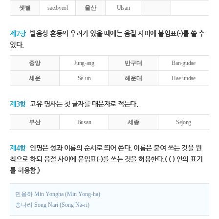
샛별
saetbyeol
울산
Ulsan
제2항
발음상 혼동의 우려가 있을 때에는 음절 사이에 붙임표(-)를 쓸 수
있다.
중앙
Jung-ang
반구대
Ban-gudae
세운
Se-un
해운대
Hae-undae
제3항
고유 명사는 첫 글자를 대문자로 적는다.
부산
Busan
세종
Sejong
제4항
인명은 성과 이름의 순서로 띄어 쓴다. 이름은 붙여 쓰는 것을 원
칙으로 하되 음절 사이에 붙임표(-)를 쓰는 것을 허용한다.( ( ) 안의 표기
를 허용함.)
민용하 Min Yongha (Min Yong-ha)
송나리 Song Nari (Song Na-ri)