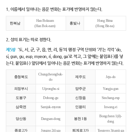
1. 이름에서 일어나는 음운 변화는 표기에 반영하지 않는다.
Han Boknam
Hong Bitna
한복남
홍빛나
(Han Bok-nam)
(Hong Bit-na)
2. 성의 표기는 따로 정한다.
제5항
‘도, 시, 군, 구, 읍, 면, 리, 동’의 행정 구역 단위와 ‘가’는 각각 ‘do,
si, gun, gu, eup, myeon, ri, dong, ga’로 적고, 그 앞에는 붙임표(-)를 넣
는다. 붙임표(-) 앞뒤에서 일어나는 음운 변화는 표기에 반영하지 않는다.
Chungcheongbuk-
충청북도
제주도
Jeju-do
do
의정부시
Uijeongbu-si
양주군
Yangju-gun
도봉구
Dobong-gu
신창읍
Sinchang-eup
삼죽면
Samjuk-myeon
인왕리
Inwang-ri
Bongcheon 1(il)-
당산동
Dangsan-dong
봉천 1동
dong
종로 2가
Jongno 2(i)-ga
퇴계로 3가
Toegyero 3(sam)-ga