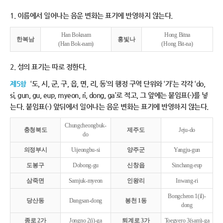
1. 이름에서 일어나는 음운 변화는 표기에 반영하지 않는다.
Han Boknam
Hong Bitna
한복남
홍빛나
(Han Bok-nam)
(Hong Bit-na)
2. 성의 표기는 따로 정한다.
제5항
‘도, 시, 군, 구, 읍, 면, 리, 동’의 행정 구역 단위와 ‘가’는 각각 ‘do,
si, gun, gu, eup, myeon, ri, dong, ga’로 적고, 그 앞에는 붙임표(-)를 넣
는다. 붙임표(-) 앞뒤에서 일어나는 음운 변화는 표기에 반영하지 않는다.
Chungcheongbuk-
충청북도
제주도
Jeju-do
do
의정부시
Uijeongbu-si
양주군
Yangju-gun
도봉구
Dobong-gu
신창읍
Sinchang-eup
삼죽면
Samjuk-myeon
인왕리
Inwang-ri
Bongcheon 1(il)-
당산동
Dangsan-dong
봉천 1동
dong
종로 2가
Jongno 2(i)-ga
퇴계로 3가
Toegyero 3(sam)-ga