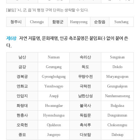
[붙임] ‘시, 군, 읍’의 행정 구역 단위는 생략할 수 있다.
청주시
Cheongju
함평군
Hampyeong
순창읍
Sunchang
제6항
자연 지물명, 문화재명, 인공 축조물명은 붙임표(-) 없이 붙여 쓴
다.
남산
Namsan
속리산
Songnisan
금강
Geumgang
독도
Dokdo
경복궁
Gyeongbokgung
무량수전
Muryangsujeon
연화교
Yeonhwagyo
극락전
Geungnakjeon
안압지
Anapji
남한산성
Namhansanseong
화랑대
Hwarangdae
불국사
Bulguksa
현충사
Hyeonchungsa
독립문
Dongnimmun
오죽헌
Ojukheon
촉석루
Chokseongnu
종묘
Jongmyo
다보탑
Dabotap