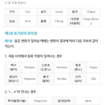
ㄹ’은 ‘ll’로 적는다.
구리
Guri
설악
Seorak
칠곡
Chilgok
대관령
Daegwallyeon
임실
Imsil
울릉
Ulleung
[대괄령]
g
제3장 표기상의 유의점
제1항
음운 변화가 일어날 때에는 변화의 결과에 따라 다음 각호와 같이
적는다.
1. 자음 사이에서 동화 작용이 일어나는 경우
백마
신문로
종로
Baengma
Sinmunno
Jongno
[뱅마]
[신문노]
[종노]
왕십리
별내
신라
Wangsimni
Byeollae
Silla
[왕심니]
[별래]
[실라]
2. ‘ㄴ, ㄹ’이 덧나는 경우
학여울[항녀울]
Hangnyeoul
알약[알략]
allyak