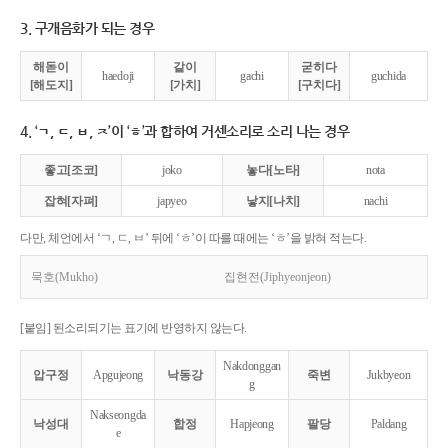
3. 구개음화가 되는 경우
해돋이
같이
굳히다
haedoji
gachi
guchida
[해도지]
[가치]
[구치다]
4. ‘ㄱ, ㄷ, ㅂ, ㅈ’이 ‘ㅎ’과 합하여 거센소리로 소리 나는 경우
좋고[조코]
joko
놓다[노타]
nota
잡혀[자펴]
japyeo
낳지[나치]
nachi
다만, 체언에서 ‘ㄱ, ㄷ, ㅂ’ 뒤에 ‘ㅎ’이 따를 때에는 ‘ㅎ’을 밝혀 적는다.
묵호(Mukho)
집현전(Jiphyeonjeon)
[붙임] 된소리되기는 표기에 반영하지 않는다.
Nakdonggan
압구정
Apgujeong
낙동강
죽변
Jukbyeon
g
Nakseongda
낙성대
합정
Hapjeong
팔당
Paldang
e