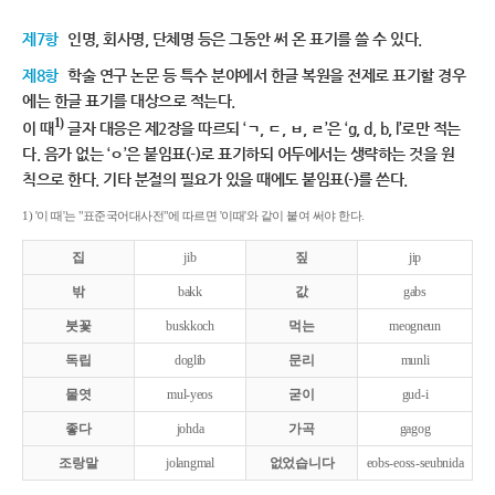
제7항
인명, 회사명, 단체명 등은 그동안 써 온 표기를 쓸 수 있다.
제8항
학술 연구 논문 등 특수 분야에서 한글 복원을 전제로 표기할 경우
에는 한글 표기를 대상으로 적는다.
1)
이 때
글자 대응은 제2장을 따르되 ‘ㄱ, ㄷ, ㅂ, ㄹ’은 ‘g, d, b, l’로만 적는
다. 음가 없는 ‘ㅇ’은 붙임표(-)로 표기하되 어두에서는 생략하는 것을 원
칙으로 한다. 기타 분절의 필요가 있을 때에도 붙임표(-)를 쓴다.
1) '이 때'는 "표준국어대사전"에 따르면 '이때'와 같이 붙여 써야 한다.
집
jib
짚
jip
밖
bakk
값
gabs
붓꽃
buskkoch
먹는
meogneun
독립
doglib
문리
munli
물엿
mul-yeos
굳이
gud-i
좋다
johda
가곡
gagog
조랑말
jolangmal
없었습니다
eobs-eoss-seubnida