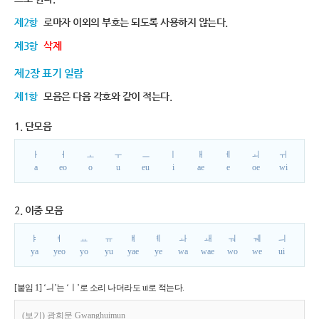
제2항
로마자 이외의 부호는 되도록 사용하지 않는다.
제3항
삭제
제2장 표기 일람
제1항
모음은 다음 각호와 같이 적는다.
1. 단모음
ㅏ
ㅓ
ㅗ
ㅜ
ㅡ
ㅣ
ㅐ
ㅔ
ㅚ
ㅟ
a
eo
o
u
eu
i
ae
e
oe
wi
2. 이중 모음
ㅑ
ㅕ
ㅛ
ㅠ
ㅒ
ㅖ
ㅘ
ㅙ
ㅝ
ㅞ
ㅢ
ya
yeo
yo
yu
yae
ye
wa
wae
wo
we
ui
[붙임 1] ‘ㅢ’는 ‘ㅣ’로 소리 나더라도 ui로 적는다.
(보기) 광희문 Gwanghuimun