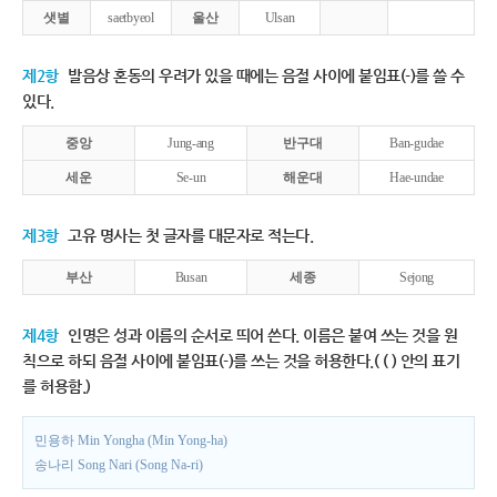
샛별
saetbyeol
울산
Ulsan
제2항
발음상 혼동의 우려가 있을 때에는 음절 사이에 붙임표(-)를 쓸 수
있다.
중앙
Jung-ang
반구대
Ban-gudae
세운
Se-un
해운대
Hae-undae
제3항
고유 명사는 첫 글자를 대문자로 적는다.
부산
Busan
세종
Sejong
제4항
인명은 성과 이름의 순서로 띄어 쓴다. 이름은 붙여 쓰는 것을 원
칙으로 하되 음절 사이에 붙임표(-)를 쓰는 것을 허용한다.( ( ) 안의 표기
를 허용함.)
민용하 Min Yongha (Min Yong-ha)
송나리 Song Nari (Song Na-ri)