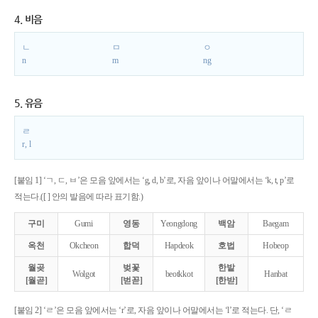
4. 비음
ㄴ
ㅁ
ㅇ
n
m
ng
5. 유음
ㄹ
r, l
[붙임 1] ‘ㄱ, ㄷ, ㅂ’은 모음 앞에서는 ‘g, d, b’로, 자음 앞이나 어말에서는 ‘k, t, p’로
적는다.([ ] 안의 발음에 따라 표기함.)
구미
Gumi
영동
Yeongdong
백암
Baegam
옥천
Okcheon
합덕
Hapdeok
호법
Hobeop
월곶
벚꽃
한밭
Wolgot
beotkkot
Hanbat
[월곧]
[벋꼳]
[한받]
[붙임 2] ‘ㄹ’은 모음 앞에서는 ‘r’로, 자음 앞이나 어말에서는 ‘l’로 적는다. 단, ‘ㄹ