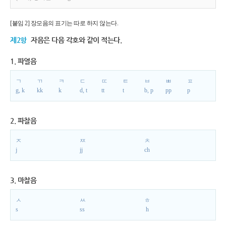
[붙임 2] 장모음의 표기는 따로 하지 않는다.
제2항
자음은 다음 각호와 같이 적는다.
1. 파열음
ㄱ
ㄲ
ㅋ
ㄷ
ㄸ
ㅌ
ㅂ
ㅃ
ㅍ
g, k
kk
k
d, t
tt
t
b, p
pp
p
2. 파찰음
ㅈ
ㅉ
ㅊ
j
jj
ch
3. 마찰음
ㅅ
ㅆ
ㅎ
s
ss
h