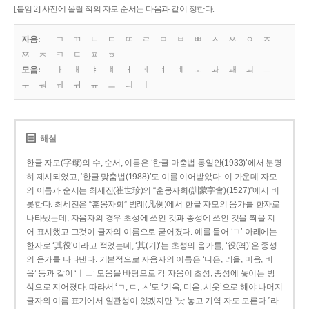
[붙임 2] 사전에 올릴 적의 자모 순서는 다음과 같이 정한다.
자음:
ㄱ
ㄲ
ㄴ
ㄷ
ㄸ
ㄹ
ㅁ
ㅂ
ㅃ
ㅅ
ㅆ
ㅇ
ㅈ
ㅉ
ㅊ
ㅋ
ㅌ
ㅍ
ㅎ
모음:
ㅏ
ㅐ
ㅑ
ㅒ
ㅓ
ㅔ
ㅕ
ㅖ
ㅗ
ㅘ
ㅙ
ㅚ
ㅛ
ㅜ
ㅝ
ㅞ
ㅟ
ㅠ
ㅡ
ㅢ
ㅣ
해설
한글 자모(字母)의 수, 순서, 이름은 ‘한글 마춤법 통일안(1933)’에서 분명
히 제시되었고, ‘한글 맞춤법(1988)’도 이를 이어받았다. 이 가운데 자모
의 이름과 순서는 최세진(崔世珍)의 “훈몽자회(訓蒙字會)(1527)”에서 비
롯한다. 최세진은 “훈몽자회” 범례(凡例)에서 한글 자모의 음가를 한자로
나타냈는데, 자음자의 경우 초성에 쓰인 것과 종성에 쓰인 것을 짝을 지
어 표시했고 그것이 글자의 이름으로 굳어졌다. 예를 들어 ‘ㄱ’ 아래에는
한자로 ‘其役’이라고 적었는데, ‘其(기)’는 초성의 음가를, ‘役(역)’은 종성
의 음가를 나타낸다. 기본적으로 자음자의 이름은 ‘니은, 리을, 미음, 비
읍’ 등과 같이 ‘ㅣㅡ’ 모음을 바탕으로 각 자음이 초성, 종성에 놓이는 방
식으로 지어졌다. 따라서 ‘ㄱ, ㄷ, ㅅ’도 ‘기윽, 디읃, 시읏’으로 해야 나머지
글자와 이름 표기에서 일관성이 있겠지만 “낫 놓고 기역 자도 모른다.”라