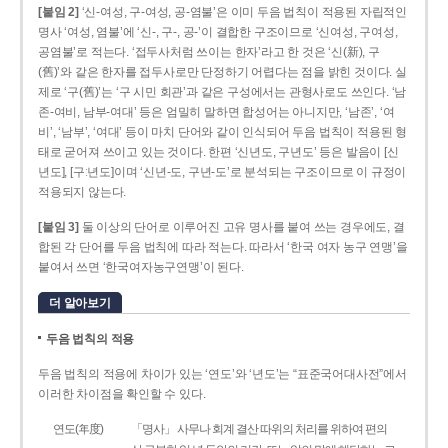
[붙임 2]
‘신-여성, 구-여성, 공-염불’은 이미 두음 법칙이 적용된 자립적인
명사 ‘여성, 염불’에 ‘신-, 구-, 공-’이 결합한 구조이므로 ‘신여성, 구여성,
공염불’로 적는다. ‘접두사처럼 쓰이는 한자’라고 한 것은 ‘신(新), 구
(舊)’와 같은 한자를 접두사로만 단정하기 어렵다는 점을 밝힌 것이다. 실
제로 ‘구(舊)’는 ‘구 시민 회관’과 같은 구성에서는 관형사로도 쓰인다. ‘남
존­-여비, 남부-­여대’ 등은 엄밀히 말하면 합성어는 아니지만, ‘남존’, ‘여
비’, ‘남부’, ‘여대’ 등이 마치 단어와 같이 인식되어 두음 법칙이 적용된 형
태로 굳어져 쓰이고 있는 것이다. 한편 ‘신년도, 구년도’ 등은 발음이 [신
년도], [구ː년도]이며 ‘신년­-도, 구년-­도’로 분석되는 구조이므로 이 규정이
적용되지 않는다.
[붙임 3]
둘 이상의 단어로 이루어진 고유 명사를 붙여 쓰는 경우에도, 결
합된 각 단어를 두음 법칙에 따라 적는다. 따라서 ‘한국 여자 농구 연맹’을
붙여서 쓰면 ‘한국여자농구연맹’이 된다.
더 알아보기
두음 법칙의 적용
두음 법칙의 적용에 차이가 있는 ‘연도’와 ‘년도’는 “표준국어대사전”에서
이러한 차이점을 확인할 수 있다.
연도(年度)
「명사」 사무나 회계 결산 따위의 처리를 위하여 편의