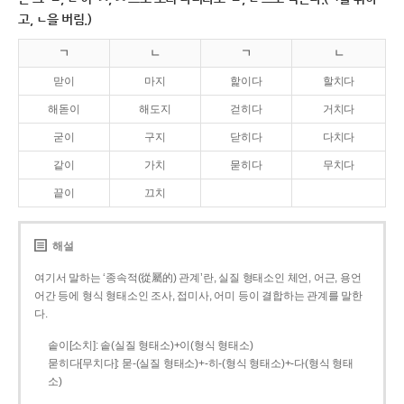
고, ㄴ을 버림.)
ㄱ
ㄴ
ㄱ
ㄴ
맏이
마지
핥이다
할치다
해돋이
해도지
걷히다
거치다
굳이
구지
닫히다
다치다
같이
가치
묻히다
무치다
끝이
끄치
해설
여기서 말하는 ‘종속적(從屬的) 관계’란, 실질 형태소인 체언, 어근, 용언
어간 등에 형식 형태소인 조사, 접미사, 어미 등이 결합하는 관계를 말한
다.
솥이[소치]: 솥(실질 형태소)+이(형식 형태소)
묻히다[무치다]: 묻­-(실질 형태소)+­-히­-(형식 형태소)+-다(형식 형태
소)