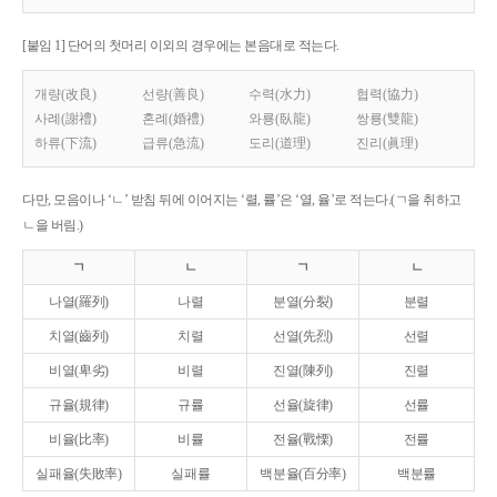
[붙임 1] 단어의 첫머리 이외의 경우에는 본음대로 적는다.
개량(改良)
선량(善良)
수력(水力)
협력(協力)
사례(謝禮)
혼례(婚禮)
와룡(臥龍)
쌍룡(雙龍)
하류(下流)
급류(急流)
도리(道理)
진리(眞理)
다만, 모음이나 ‘ㄴ’ 받침 뒤에 이어지는 ‘렬, 률’은 ‘열, 율’로 적는다.(ㄱ을 취하고
ㄴ을 버림.)
ㄱ
ㄴ
ㄱ
ㄴ
나열(羅列)
나렬
분열(分裂)
분렬
치열(齒列)
치렬
선열(先烈)
선렬
비열(卑劣)
비렬
진열(陳列)
진렬
규율(規律)
규률
선율(旋律)
선률
비율(比率)
비률
전율(戰慄)
전률
실패율(失敗率)
실패률
백분율(百分率)
백분률