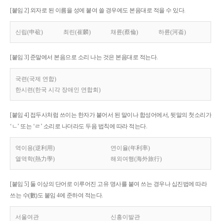
[붙임 2] 외자로 된 이름을 성에 붙여 쓸 경우에도 본음대로 적을 수 있다.
신립(申砬)
최린(崔麟)
채륜(蔡倫)
하륜(河崙)
[붙임 3] 준말에서 본음으로 소리 나는 것은 본음대로 적는다.
국련(국제 연합)
한시련(한국 시각 장애인 연합회)
[붙임 4] 접두사처럼 쓰이는 한자가 붙어서 된 말이나 합성어에서, 뒷말의 첫소리가
‘ㄴ’ 또는 ‘ㄹ’ 소리로 나더라도 두음 법칙에 따라 적는다.
역이용(逆利用)
연이율(年利率)
열역학(熱力學)
해외여행(海外旅行)
[붙임 5] 둘 이상의 단어로 이루어진 고유 명사를 붙여 쓰는 경우나 십진법에 따라
쓰는 수(數)도 붙임 4에 준하여 적는다.
서울여관
신흥이발관