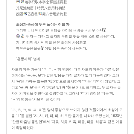
兩字只取本字之釋俚語爲聲
其尼池梨眉非時異八音用於初聲
役隱
乙音邑
凝八音用於終聲
초성과 종성에 두루 쓰이는 여덟 자
ㄱ기역 ㄴ니은 ㄷ디귿 ㄹ리을 ㅁ미음 ㅂ비읍 ㅅ시옷 ㆁ
두 자는 다만 그 글자의 우리말 뜻을 취해 소리로 사용한다.
기니디리미비시
여덟 음은 초성에 사용되고,
역은귿을음읍옷
여덟 음은 종성에 사용된다.
“훈몽자회” 범례
자모의 이름 가운데 ‘ㄱ, ㄷ, ㅅ’의 명칭이 다른 자모의 이름과 다른 것은
한자에는 ‘윽, 읃, 읏’과 같은 발음을 가진 글자가 없기 때문이었다. 그래
서 ‘윽’은 가까운 발음인 ‘役(역)’으로 표시하여 ‘ㄱ’은 ‘기역’이 되었다. 그
리고 ‘읃’과 ‘읏’은 각각 ‘末(귿 말)’과 ‘衣(옷 의)’로 표기하고, 두 글자는 글
자의 의미만을 취한다고 설명하였다. 그래서 ‘ㄷ’의 명칭은 ‘디귿’이,
‘ㅅ’의 명칭은 ‘시옷’이 된 것이다.
‘ㅈ, ㅊ, ㅋ, ㅌ, ㅍ, ㅎ’은 당시 종성으로 쓰이지 않던 것들이어서 초성에 모
음 ‘ㅣ’를 붙인 ‘지, 치, 키, 티, 피, 히’로만 음가를 나타내 주었는데, 1933년
‘한글 마춤법 통일안’에서 ‘지읒, 치읓, 키읔, 티읕, 피읖, 히읗’과 같은 이름
이 확정되었다.