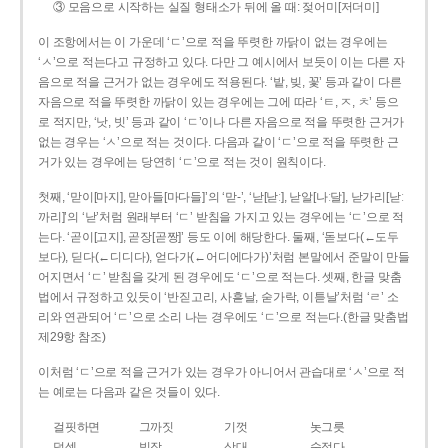
③ 모음으로 시작하는 실질 형태소가 뒤에 올 때: 젖어미[저더미]
이 조항에서는 이 가운데 ‘ㄷ’으로 적을 뚜렷한 까닭이 없는 경우에는
‘ㅅ’으로 적는다고 규정하고 있다. 다만 그 예시에서 보듯이 이는 다른 자
음으로 적을 근거가 없는 경우에도 적용된다. ‘밭, 빚, 꽃’ 등과 같이 다른
자음으로 적을 뚜렷한 까닭이 있는 경우에는 그에 따라 ‘ㅌ, ㅈ, ㅊ’ 등으
로 적지만, ‘낫, 빗’ 등과 같이 ‘ㄷ’이나 다른 자음으로 적을 뚜렷한 근거가
없는 경우는 ‘ㅅ’으로 적는 것이다. 다음과 같이 ‘ㄷ’으로 적을 뚜렷한 근
거가 있는 경우에는 당연히 ‘ㄷ’으로 적는 것이 원칙이다.
첫째, ‘맏이[마지], 맏아들[마다들]’의 ‘맏-’, ‘낟[낟ː], 낟알[나ː달], 낟가리[낟ː
까리]’의 ‘낟’처럼 원래부터 ‘ㄷ’ 받침을 가지고 있는 경우에는 ‘ㄷ’으로 적
는다. ‘곧이[고지], 곧장[곧짱]’ 등도 이에 해당한다. 둘째, ‘돋보다(←도두
보다), 딛다(←디디다), 얻다가(←어디에다가)’처럼 본말에서 준말이 만들
어지면서 ‘ㄷ’ 받침을 갖게 된 경우에도 ‘ㄷ’으로 적는다. 셋째, 한글 맞춤
법에서 규정하고 있듯이 ‘반짇고리, 사흗날, 숟가락, 이튿날’처럼 ‘ㄹ’ 소
리와 연관되어 ‘ㄷ’으로 소리 나는 경우에도 ‘ㄷ’으로 적는다.(한글 맞춤법
제29항 참조)
이처럼 ‘ㄷ’으로 적을 근거가 있는 경우가 아니어서 관습대로 ‘ㅅ’으로 적
는 예로는 다음과 같은 것들이 있다.
걸핏하면
그까짓
기껏
놋그릇
덧셈
빗장
삿대
숫접다