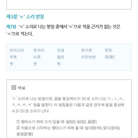
제3절 'ㄷ' 소리 받침
제7항
‘ㄷ’ 소리로 나는 받침 중에서 ‘ㄷ’으로 적을 근거가 없는 것은
‘ㅅ’으로 적는다.
덧저고리
돗자리
엇셈
웃어른
핫옷
무릇
사뭇
얼핏
자칫하면
뭇[衆]
옛
첫
헛
해설
‘ㄷ’ 소리로 나는 받침이란, 음절 종성에서 [ㄷ]으로 소리 나는 ‘ㄷ, ㅅ, ㅆ,
ㅈ, ㅊ, ㅌ, ㅎ’ 등을 말한다. 이 받침들은 다음과 같은 경우에 음절 종성에
서 [ㄷ]으로 소리가 난다.
① 형태소가 뒤에 오지 않을 때: 밭[받], 빚[빋], 꽃[꼳]
② 자음으로 시작하는 형태소가 뒤에 올 때: 밭과[받꽈], 젖다[젇따],
꽃병[꼳뼝]