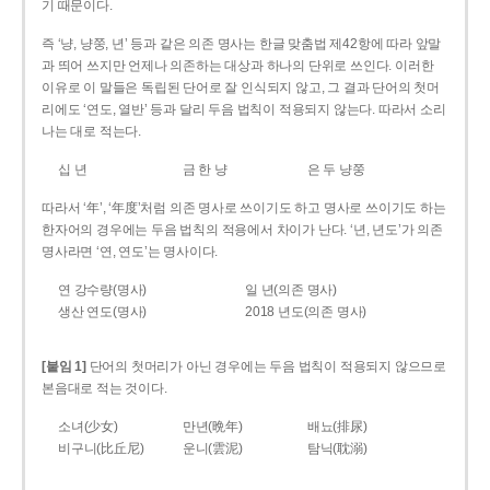
기 때문이다.
즉 ‘냥, 냥쭝, 년’ 등과 같은 의존 명사는 한글 맞춤법 제42항에 따라 앞말
과 띄어 쓰지만 언제나 의존하는 대상과 하나의 단위로 쓰인다. 이러한
이유로 이 말들은 독립된 단어로 잘 인식되지 않고, 그 결과 단어의 첫머
리에도 ‘연도, 열반’ 등과 달리 두음 법칙이 적용되지 않는다. 따라서 소리
나는 대로 적는다.
십 년
금 한 냥
은 두 냥쭝
따라서 ‘年’, ‘年度’처럼 의존 명사로 쓰이기도 하고 명사로 쓰이기도 하는
한자어의 경우에는 두음 법칙의 적용에서 차이가 난다. ‘년, 년도’가 의존
명사라면 ‘연, 연도’는 명사이다.
연 강수량(명사)
일 년(의존 명사)
생산 연도(명사)
2018 년도(의존 명사)
[붙임 1]
단어의 첫머리가 아닌 경우에는 두음 법칙이 적용되지 않으므로
본음대로 적는 것이다.
소녀(少女)
만년(晩年)
배뇨(排尿)
비구니(比丘尼)
운니(雲泥)
탐닉(耽溺)