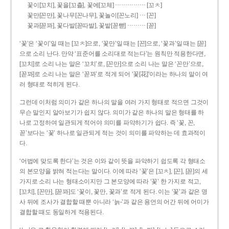
……………
꽃이[꼬치], 꽃을[꼬츨], 꽃에[꼬체]
[꼬ㅊ]
…
꽃만[꼰만], 꽃나무[꼰나무], 꽃놀이[꼰노리]
[꼰]
………
꽃과[꼳꽈], 꽃다발[꼳따발], 꽃밭[꼳빧]
[꼳]
‘꽃’은 ‘꽃이’일 때는 [꼬ㅊ]으로, ‘꽃만’일 때는 [꼰]으로, ‘꽃과’일 때는 [꼳]
으로 소리 난다. 만약 ‘표준어를 소리대로 적는다’는 원칙만 적용한다면,
[꼬치]로 소리 나는 말은 ‘꼬치’로, [꼰만]으로 소리 나는 말은 ‘꼰만’으로,
[꼳꽈]로 소리 나는 말은 ‘꼳꽈’로 적게 되어 ‘꽃[花]’이라는 하나의 말이 여
러 형태로 적히게 된다.
그런데 이처럼 의미가 같은 하나의 말을 여러 가지 형태로 적으면 그것이
무슨 말인지 알아보기가 쉽지 않다. 의미가 같은 하나의 말은 형태를 하
나로 고정하여 일관되게 적어야 의미를 파악하기가 쉽다. 즉 ‘꽃, 꼰,
꼳’보다는 ‘꽃’ 하나로 일관되게 적는 것이 의미를 파악하는 데 효과적이
다.
‘어법에 맞도록 한다’는 것은 이와 같이 뜻을 파악하기 쉽도록 각 형태소
의 본모양을 밝혀 적는다는 말이다. 이에 따라 ‘꽃’은 [꼬ㅊ], [꼰], [꼳]의 세
가지로 소리 나는 형태소이지만 그 본모양에 따라 ‘꽃’ 한 가지로 적고,
[꼬치], [꼰만], [꼳꽈]도 ‘꽃이, 꽃만, 꽃과’로 적게 된다. 이는 ‘꽃’과 같은 명
사 뒤에 조사가 결합할 때뿐 아니라 ‘늙-’과 같은 용언의 어간 뒤에 어미가
결합할 때도 동일하게 적용된다.