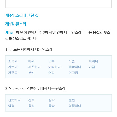
제3장 소리에 관한 것
제1절 된소리
제5항
한 단어 안에서 뚜렷한 까닭 없이 나는 된소리는 다음 음절의 첫소
리를 된소리로 적는다.
1. 두 모음 사이에서 나는 된소리
소쩍새
어깨
오빠
으뜸
아끼다
기쁘다
깨끗하다
어떠하다
해쓱하다
가끔
거꾸로
부썩
어찌
이따금
2. ‘ㄴ, ㄹ, ㅁ, ㅇ’ 받침 뒤에서 나는 된소리
산뜻하다
잔뜩
살짝
훨씬
담뿍
움찔
몽땅
엉뚱하다