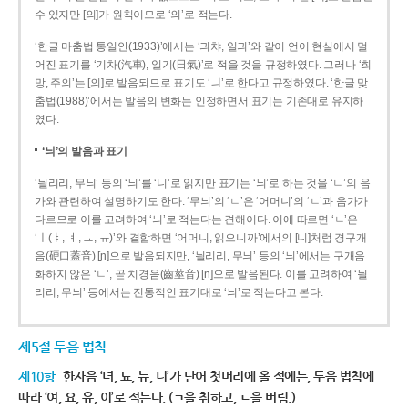
수 있지만 [의]가 원칙이므로 ‘의’로 적는다.
‘한글 마춤법 통일안(1933)’에서는 ‘긔챠, 일긔’와 같이 언어 현실에서 멀
어진 표기를 ‘기차(汽車), 일기(日氣)’로 적을 것을 규정하였다. 그러나 ‘희
망, 주의’는 [의]로 발음되므로 표기도 ‘ㅢ’로 한다고 규정하였다. ‘한글 맞
춤법(1988)’에서는 발음의 변화는 인정하면서 표기는 기존대로 유지하
였다.
‘늬’의 발음과 표기
‘늴리리, 무늬’ 등의 ‘늬’를 ‘니’로 읽지만 표기는 ‘늬’로 하는 것을 ‘ㄴ’의 음
가와 관련하여 설명하기도 한다. ‘무늬’의 ‘ㄴ’은 ‘어머니’의 ‘ㄴ’과 음가가
다르므로 이를 고려하여 ‘늬’로 적는다는 견해이다. 이에 따르면 ‘ㄴ’은
‘ㅣ(ㅑ, ㅕ, ㅛ, ㅠ)’와 결합하면 ‘어머니, 읽으니까’에서의 [니]처럼 경구개
음(硬口蓋音) [ɲ]으로 발음되지만, ‘늴리리, 무늬’ 등의 ‘늬’에서는 구개음
화하지 않은 ‘ㄴ’, 곧 치경음(齒莖音) [n]으로 발음된다. 이를 고려하여 ‘늴
리리, 무늬’ 등에서는 전통적인 표기대로 ‘늬’로 적는다고 본다.
제5절 두음 법칙
제10항
한자음 ‘녀, 뇨, 뉴, 니’가 단어 첫머리에 올 적에는, 두음 법칙에
따라 ‘여, 요, 유, 이’로 적는다. (ㄱ을 취하고, ㄴ을 버림.)