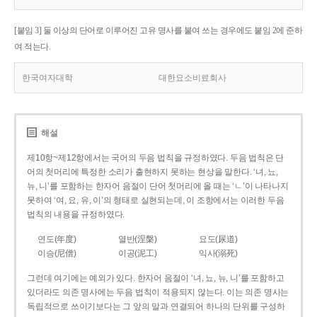
[붙임 3] 둘 이상의 단어로 이루어진 고유 명사를 붙여 쓰는 경우에도 붙임 2에 준하
여 적는다.
한국여자대학
대한요소비료회사
해설
제10항~제12항에서는 국어의 두음 법칙을 규정하였다. 두음 법칙은 단
어의 첫머리에 특정한 소리가 출현하지 못하는 현상을 말한다. ‘녀, 뇨,
뉴, 니’를 포함하는 한자어 음절이 단어 첫머리에 올 때는 ‘ㄴ’이 나타나지
못하여 ‘여, 요, 유, 이’의 형태로 실현되는데, 이 조항에서는 이러한 두음
법칙의 내용을 규정하였다.
연도(年度)
열반(涅槃)
요도(尿道)
이승(尼僧)
이공(泥工)
익사(溺死)
그런데 여기에는 예외가 있다. 한자어 음절이 ‘녀, 뇨, 뉴, 니’를 포함하고
있더라도 의존 명사에는 두음 법칙이 적용되지 않는다. 이는 의존 명사는
독립적으로 쓰이기보다는 그 앞의 말과 연결되어 하나의 단위를 구성하