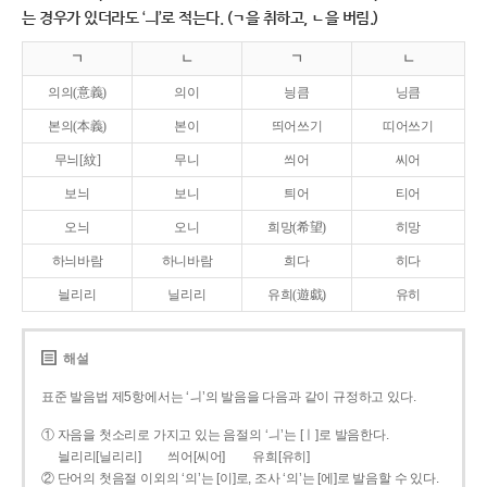
는 경우가 있더라도 ‘ㅢ’로 적는다. (ㄱ을 취하고, ㄴ을 버림.)
ㄱ
ㄴ
ㄱ
ㄴ
의의(意義)
의이
닁큼
닝큼
본의(本義)
본이
띄어쓰기
띠어쓰기
무늬[紋]
무니
씌어
씨어
보늬
보니
틔어
티어
오늬
오니
희망(希望)
히망
하늬바람
하니바람
희다
히다
늴리리
닐리리
유희(遊戱)
유히
해설
표준 발음법 제5항에서는 ‘ㅢ’의 발음을 다음과 같이 규정하고 있다.
① 자음을 첫소리로 가지고 있는 음절의 ‘ㅢ’는 [ㅣ]로 발음한다.
늴리리[닐리리]
씌어[씨어]
유희[유히]
② 단어의 첫음절 이외의 ‘의’는 [이]로, 조사 ‘의’는 [에]로 발음할 수 있다.