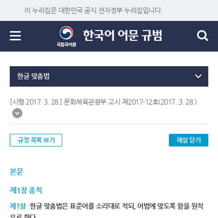
이 누리집은 대한민국 공식 전자정부 누리집입니다.
한글 맞춤법
[시행 2017. 3. 28.] 문화체육관광부 고시 제2017-12호(2017. 3. 28.)
규정 목록 보기
해설 닫기
본문
제1장 총칙
제1항
한글 맞춤법은 표준어를 소리대로 적되, 어법에 맞도록 함을 원칙
으로 한다.