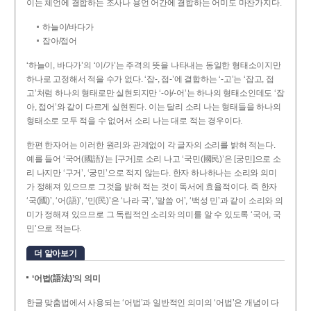
이는 체언에 결합하는 조사나 용언 어간에 결합하는 어미도 마찬가지다.
하늘이/바다가
잡아/접어
‘하늘이, 바다가’의 ‘이/가’는 주격의 뜻을 나타내는 동일한 형태소이지만
하나로 고정해서 적을 수가 없다. ‘잡-, 접-’에 결합하는 ‘-고’는 ‘잡고, 접
고’처럼 하나의 형태로만 실현되지만 ‘-아/-어’는 하나의 형태소인데도 ‘잡
아, 접어’와 같이 다르게 실현된다. 이는 달리 소리 나는 형태들을 하나의
형태소로 모두 적을 수 없어서 소리 나는 대로 적는 경우이다.
한편 한자어는 이러한 원리와 관계없이 각 글자의 소리를 밝혀 적는다.
예를 들어 ‘국어(國語)’는 [구거]로 소리 나고 ‘국민(國民)’은 [궁민]으로 소
리 나지만 ‘구거’, ‘궁민’으로 적지 않는다. 한자 하나하나는 소리와 의미
가 정해져 있으므로 그것을 밝혀 적는 것이 독서에 효율적이다. 즉 한자
‘국(國)’, ‘어(語)’, ‘민(民)’은 ‘나라 국’, ‘말씀 어’, ‘백성 민’과 같이 소리와 의
미가 정해져 있으므로 그 독립적인 소리와 의미를 알 수 있도록 ‘국어, 국
민’으로 적는다.
더 알아보기
‘어법(語法)’의 의미
한글 맞춤법에서 사용되는 ‘어법’과 일반적인 의미의 ‘어법’은 개념이 다