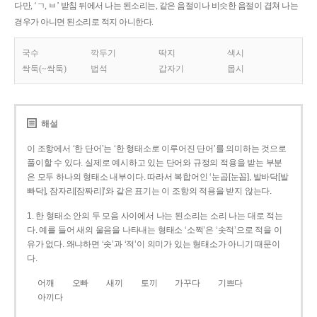
다만, ‘ㄱ, ㅂ’ 받침 뒤에서 나는 된소리는, 같은 음절이나 비슷한 음절이 겹쳐 나는
경우가 아니면 된소리로 적지 아니한다.
국수
깍두기
딱지
색시
싹둑(~싹둑)
법석
갑자기
몹시
해설
이 조항에서 ‘한 단어’는 ‘한 형태소로 이루어진 단어’를 의미하는 것으로
풀이할 수 있다. 실제로 예시하고 있는 단어와 규정의 적용을 받는 부분
은 모두 하나의 형태소 내부이다. 따라서 복합어인 ‘눈곱[눈꼽], 발바닥[발
빠닥], 잠자리[잠짜리]’와 같은 표기는 이 조항의 적용을 받지 않는다.
1. 한 형태소 안의 두 모음 사이에서 나는 된소리는 소리 나는 대로 적는
다. 예를 들어 새의 울음을 나타내는 형태소 ‘소쩍’은 ‘솟적’으로 적을 이
유가 없다. 왜냐하면 ‘솟’과 ‘적’이 의미가 있는 형태소가 아니기 때문이
다.
어깨
오빠
새끼
토끼
가꾸다
기쁘다
아끼다