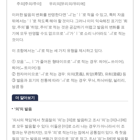
주의[주의/주이]
우리의[우리의/우리에]
이러한 발음의 변화를 반영한다면 ‘ㅢ’는 ‘ㅣ’로 적을 수 있고, 특히 자음
뒤에서는 ‘ㅣ’로 적도록 해야 할 것이다. 그러나 이미 익숙해진 표기인 ‘희
망, 주의’를 ‘히망, 주이’로 적는 것은 공감하기 어렵고 발음의 변화를 표
기에 모두 반영할 수도 없으므로 ‘ㅢ’가 ‘ㅣ’로 소리 나더라도 ‘ㅢ’로 적는
것이다.
이 조항에서는 ‘ㅢ’로 적는 세 가지 유형을 제시하고 있다.
① 모음 ‘ㅡ, ㅣ’가 줄어든 형태이므로 ‘ㅢ’로 적는 경우: 씌어(←쓰이어),
틔어(←트이어) 등
② 한자어이므로 ‘ㅢ’로 적는 경우: 의의(意義), 희망(希望), 유희(遊戱) 등
③ 발음과 표기의 전통에 따라 ‘ㅢ’로 적는 경우: 무늬, 하늬바람, 늴리리,
닁큼 등
더 알아보기
‘의’의 발음
‘의사의 책임’에서 첫음절의 ‘의’는 [의]로 발음하고 조사 ‘의’는 [의]나 [에]
로 모두 발음할 수 있다. 이들은 [이]로 소리 나는 경우가 아니라서 이 조
항과는 무관하지만, 모두 ‘의’로 적는다는 점에서 공통점이 있다. 즉 첫음
절의 ‘의’는 발음의 변화가 없으므로 ‘의’로 적고, 조사 ‘의’는 [에]로 발음할