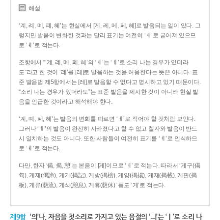
해설
‘계, 례, 몌, 폐, 혜’는 현실에서 [게, 레, 메, 페, 헤]로 발음되는 일이 있다. 그
렇지만 발음이 변화한 것과는 달리 표기는 여전히 ‘ㅖ’로 굳어져 있으므
로 ‘ㅖ’로 적는다.
조항에서 “‘계, 례, 몌, 폐, 혜’의 ‘ㅖ’는 ‘ㅔ’로 소리 나는 경우가 있더라
도”라고 한 것이 ‘례’를 [레]로 발음하는 것을 허용한다는 뜻은 아니다. 표
준 발음법 제5항에서는 [레]로 발음할 수 없다고 명시하고 있기 때문이다.
“소리 나는 경우가 있더라도”는 표준 발음을 제시한 것이 아니라 현실 발
음을 언급한 것이라고 해석해야 한다.
‘계, 몌, 폐, 혜’는 발음의 변화를 따르면 ‘ㅔ’로 적어야 할 것처럼 보인다.
그러나 ‘ㅖ’의 발음이 완전히 사라졌다고 할 수 없고 철자와 발음이 반드
시 일치하는 것도 아니다. 또한 사람들이 여전히 표기를 ‘ㅖ’로 인식하므
로 ‘ㅖ’로 적는다.
다만, 한자 ‘偈, 揭, 憩’는 본음이 [게]이므로 ‘ㅔ’로 적는다. 따라서 ‘게구(偈
句), 게제(偈諦), 게기(揭記), 게방(揭榜), 게양(揭揚), 게재(揭載), 게판(揭
板), 게류(憩流), 게식(憩息), 게휴(憩休)’ 등도 ‘게’로 적는다.
제9항
‘의’나, 자음을 첫소리로 가지고 있는 음절의 ‘ㅢ’는 ‘ㅣ’로 소리 나