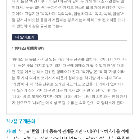
다. 이들은 ‘어간+어미’, ‘어근+어근’과 같이 두 개의 형태소가 결합된 말
이라서, ‘눈곱, 발바닥’ 등과 마찬가지로 된소리를 표기에 반영하지 않는
것이다. 그렇지만 ‘똑똑하다, 쓱싹쓱싹, 쌉쌀하다’의 ‘똑똑, 쓱싹, 쌉쌀’처
럼 같거나 비슷한 음절이 거듭되는 경우에는 예외적으로 된소리를 표기
에 반영하여 같은 글자로 적는다.
더 알아보기
형태소(形態素)란?
‘형태소’는 뜻을 가지고 있는 가장 작은 단위를 말한다. 국어에서 ‘ㅂ’이나
‘ㅣ’ 등은 뜻을 가지고 있지 않기 때문에 형태소가 될 수 없지만 ‘비’가 되
면 뜻을 이루는 최소 단위인 형태소가 된다. ‘책가방’은 ‘책’과 ‘가방’이라
는 두 가지 의미로 쪼개지기 때문에 형태소는 ‘책가방’이 아니라 ‘책’과
‘가방’이다. 더 작은 단위로 쪼개진다고 해도 쪼갰을 때 의미가 없어지거
나 쪼개기 전의 의미와 관련되는 의미가 없어지면 안 된다. ‘나비’는
‘나’와 ‘비’로 쪼개어지지만 이때 ‘나’와 ‘비’는 ‘나비’의 의미와는 전혀 관계
가 없으므로 ‘나비’는 더 이상 쪼갤 수 없는 의미 단위, 즉 형태소가 된다.
제2절 구개음화
제6항
‘ㄷ, ㅌ’ 받침 뒤에 종속적 관계를 가진 ‘- 이(-)’나 ‘- 히 -’가 올 적에
는 그 ‘ㄷ, ㅌ’이 ‘ㅈ, ㅊ’으로 소리 나더라도 ‘ㄷ, ㅌ’으로 적는다.(ㄱ을 취하