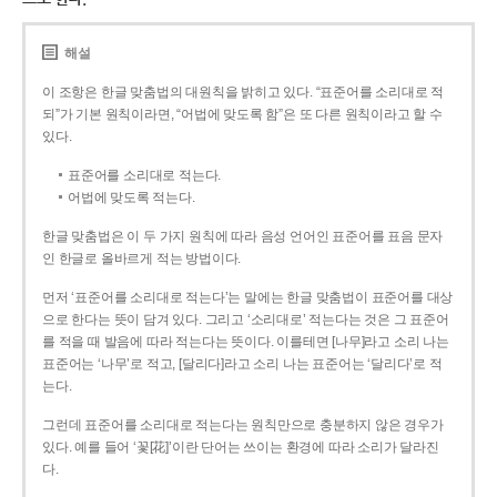
해설
이 조항은 한글 맞춤법의 대원칙을 밝히고 있다. “표준어를 소리대로 적
되”가 기본 원칙이라면, “어법에 맞도록 함”은 또 다른 원칙이라고 할 수
있다.
표준어를 소리대로 적는다.
어법에 맞도록 적는다.
한글 맞춤법은 이 두 가지 원칙에 따라 음성 언어인 표준어를 표음 문자
인 한글로 올바르게 적는 방법이다.
먼저 ‘표준어를 소리대로 적는다’는 말에는 한글 맞춤법이 표준어를 대상
으로 한다는 뜻이 담겨 있다. 그리고 ‘소리대로’ 적는다는 것은 그 표준어
를 적을 때 발음에 따라 적는다는 뜻이다. 이를테면 [나무]라고 소리 나는
표준어는 ‘나무’로 적고, [달리다]라고 소리 나는 표준어는 ‘달리다’로 적
는다.
그런데 표준어를 소리대로 적는다는 원칙만으로 충분하지 않은 경우가
있다. 예를 들어 ‘꽃[花]’이란 단어는 쓰이는 환경에 따라 소리가 달라진
다.