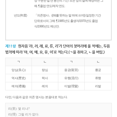
상 구분한 일 년 동안의 기간. 또는 앞의 말에 해당하는 그
해. ¶ 졸업 연도/제작 연도.
년도(年度)
「의존명사」((해를 뜻하는 말 뒤에 쓰여)) 일정한 기간
단위로서의 그해. ¶ 1985년도 출생자/1970년도 졸업
식/1990년도 예산안.
제11항
한자음 ‘랴, 려, 례, 료, 류, 리’가 단어의 첫머리에 올 적에는, 두음
법칙에 따라 ‘야, 여, 예, 요, 유, 이’로 적는다.(ㄱ을 취하고, ㄴ을 버림.)
ㄱ
ㄴ
ㄱ
ㄴ
양심(良心)
량심
용궁(龍宮)
룡궁
역사(歷史)
력사
유행(流行)
류행
예의(禮儀)
례의
이발(理髮)
리발
다만, 다음과 같은 의존 명사는 본음대로 적는다.
리(里): 몇 리냐?
리(理): 그럴 리가 없다.