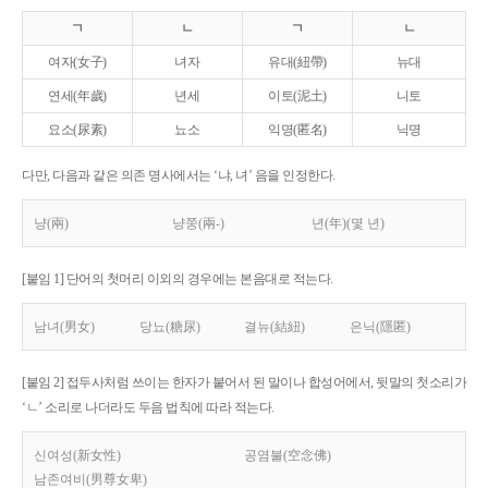
ㄱ
ㄴ
ㄱ
ㄴ
여자(女子)
녀자
유대(紐帶)
뉴대
연세(年歲)
년세
이토(泥土)
니토
요소(尿素)
뇨소
익명(匿名)
닉명
다만, 다음과 같은 의존 명사에서는 ‘냐, 녀’ 음을 인정한다.
냥(兩)
냥쭝(兩-)
년(年)(몇 년)
[붙임 1] 단어의 첫머리 이외의 경우에는 본음대로 적는다.
남녀(男女)
당뇨(糖尿)
결뉴(結紐)
은닉(隱匿)
[붙임 2] 접두사처럼 쓰이는 한자가 붙어서 된 말이나 합성어에서, 뒷말의 첫소리가
‘ㄴ’ 소리로 나더라도 두음 법칙에 따라 적는다.
신여성(新女性)
공염불(空念佛)
남존여비(男尊女卑)