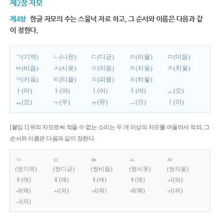
제2장 자모
제4항
한글 자모의 수는 스물넉 자로 하고, 그 순서와 이름은 다음과 같
이 정한다.
ㄱ(기역)
ㄴ(니은)
ㄷ(디귿)
ㄹ(리을)
ㅁ(미음)
ㅂ(비읍)
ㅅ(시옷)
ㅇ(이응)
ㅈ(지읒)
ㅊ(치읓)
ㅋ(키읔)
ㅌ(티읕)
ㅍ(피읖)
ㅎ(히읗)
ㅏ(아)
ㅑ(야)
ㅓ(어)
ㅕ(여)
ㅗ(오)
ㅛ(요)
ㅜ(우)
ㅠ(유)
ㅡ(으)
ㅣ(이)
[붙임 1] 위의 자모로써 적을 수 없는 소리는 두 개 이상의 자모를 어울러서 적되, 그
순서와 이름은 다음과 같이 정한다.
ㄲ
ㄸ
ㅃ
ㅆ
ㅉ
(쌍기역)
(쌍디귿)
(쌍비읍)
(쌍시옷)
(쌍지읒)
ㅐ(애)
ㅒ(얘)
ㅔ(에)
ㅖ(예)
ㅘ(와)
ㅙ(왜)
ㅚ(외)
ㅝ(워)
ㅞ(웨)
ㅟ(위)
ㅢ(의)