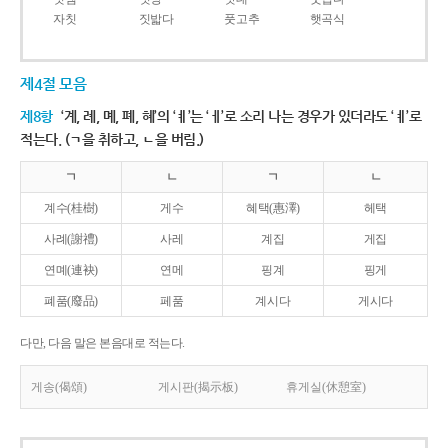
자칫
짓밟다
풋고추
햇곡식
제4절 모음
제8항
‘계, 례, 몌, 폐, 혜’의 ‘ㅖ’는 ‘ㅔ’로 소리 나는 경우가 있더라도 ‘ㅖ’로
적는다. (ㄱ을 취하고, ㄴ을 버림.)
ㄱ
ㄴ
ㄱ
ㄴ
계수(桂樹)
게수
혜택(惠澤)
헤택
사례(謝禮)
사레
계집
게집
연몌(連袂)
연메
핑계
핑게
폐품(廢品)
페품
계시다
게시다
다만, 다음 말은 본음대로 적는다.
게송(偈頌)
게시판(揭示板)
휴게실(休憩室)