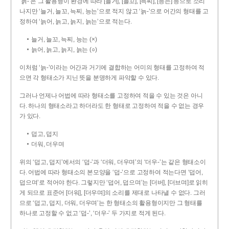
‘늙-’은 그 활용형이 환경에 따라 [늘거], [늘꼬], [늑찌], [능는] 등으로 소리
나지만 ‘늘거, 늘꼬, 늑찌, 능는’으로 적지 않고 ‘늙-’으로 어간의 형태를 고
정하여 ‘늙어, 늙고, 늙지, 늙는’으로 적는다.
늘거, 늘꼬, 늑찌, 능는 (×)
늙어, 늙고, 늙지, 늙는 (○)
이처럼 ‘늙-­’이라는 어간과 거기에 결합하는 어미의 형태를 고정하여 적
으면 각 형태소가 지닌 뜻을 분명하게 파악할 수 있다.
그러나 언제나 어법에 따라 형태소를 고정하여 적을 수 있는 것은 아니
다. 하나의 형태소라고 하더라도 한 형태로 고정하여 적을 수 없는 경우
가 있다.
덥고, 덥지
더워, 더우며
위의 ‘덥고, 덥지’에서의 ‘덥-­’과 ‘더워, 더우며’의 ‘더우-­’는 같은 형태소이
다. 어법에 따라 형태소의 본모양을 ‘덥-­’으로 고정하여 적는다면 ‘덥어,
덥으며’로 적어야 한다. 그렇지만 ‘덥어, 덥으며’는 [더버], [더브며]로 읽히
게 되므로 표준어 [더워], [더우며]의 소리를 제대로 나타낼 수 없다. 그러
므로 ‘덥고, 덥지, 더워, 더우며’는 한 형태소의 활용형이지만 그 형태를
하나로 고정할 수 없고 ‘덥-’, ‘더우-’ 두 가지로 적게 된다.