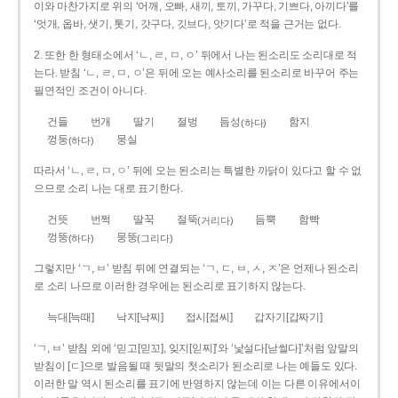
이와 마찬가지로 위의 ‘어깨, 오빠, 새끼, 토끼, 가꾸다, 기쁘다, 아끼다’를
‘엇개, 옵바, 샛기, 톳기, 갓구다, 깃브다, 앗기다’로 적을 근거는 없다.
2. 또한 한 형태소에서 ‘ㄴ, ㄹ, ㅁ, ㅇ’ 뒤에서 나는 된소리도 소리대로 적
는다. 받침 ‘ㄴ, ㄹ, ㅁ, ㅇ’은 뒤에 오는 예사소리를 된소리로 바꾸어 주는
필연적인 조건이 아니다.
건들
번개
딸기
절벙
듬성
함지
(하다)
껑둥
뭉실
(하다)
따라서 ‘ㄴ, ㄹ, ㅁ, ㅇ’ 뒤에 오는 된소리는 특별한 까닭이 있다고 할 수 없
으므로 소리 나는 대로 표기한다.
건뜻
번쩍
딸꾹
절뚝
듬뿍
함빡
(거리다)
껑뚱
뭉뚱
(하다)
(그리다)
그렇지만 ‘ㄱ, ㅂ’ 받침 뒤에 연결되는 ‘ㄱ, ㄷ, ㅂ, ㅅ, ㅈ’은 언제나 된소리
로 소리 나므로 이러한 경우에는 된소리로 표기하지 않는다.
늑대[늑때]
낙지[낙찌]
접시[접씨]
갑자기[갑짜기]
‘ㄱ, ㅂ’ 받침 외에 ‘믿고[믿꼬], 잊지[읻찌]’와 ‘낯설다[낟썰다]’처럼 앞말의
받침이 [ㄷ]으로 발음될 때 뒷말의 첫소리가 된소리로 나는 예들도 있다.
이러한 말 역시 된소리를 표기에 반영하지 않는데 이는 다른 이유에서이