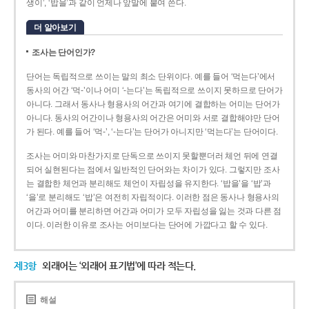
생이’, ‘밥을’과 같이 언제나 앞말에 붙여 쓴다.
더 알아보기
조사는 단어인가?
단어는 독립적으로 쓰이는 말의 최소 단위이다. 예를 들어 ‘먹는다’에서
동사의 어간 ‘먹-­’이나 어미 ‘­-는다’는 독립적으로 쓰이지 못하므로 단어가
아니다. 그래서 동사나 형용사의 어간과 여기에 결합하는 어미는 단어가
아니다. 동사의 어간이나 형용사의 어간은 어미와 서로 결합해야만 단어
가 된다. 예를 들어 ‘먹-’, ‘-는다’는 단어가 아니지만 ‘먹는다’는 단어이다.
조사는 어미와 마찬가지로 단독으로 쓰이지 못할뿐더러 체언 뒤에 연결
되어 실현된다는 점에서 일반적인 단어와는 차이가 있다. 그렇지만 조사
는 결합한 체언과 분리해도 체언이 자립성을 유지한다. ‘밥을’을 ‘밥’과
‘을’로 분리해도 ‘밥’은 여전히 자립적이다. 이러한 점은 동사나 형용사의
어간과 어미를 분리하면 어간과 어미가 모두 자립성을 잃는 것과 다른 점
이다. 이러한 이유로 조사는 어미보다는 단어에 가깝다고 할 수 있다.
제3항
외래어는 ‘외래어 표기법’에 따라 적는다.
해설