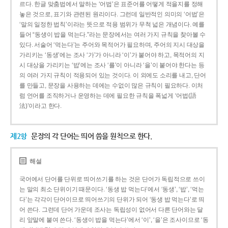
르다. 한글 맞춤법에서 말하는 ‘어법’은 표준어를 어떻게 적을지를 정해
놓은 것으로, 표기와 관련된 원리이다. 그런데 일반적인 의미의 ‘어법’은
‘말의 일정한 법칙’이라는 뜻으로 적용 범위가 무척 넓은 개념이다. 예를
들어 “동생이 밥을 먹는다.”라는 문장에서는 여러 가지 규칙을 찾아볼 수
있다. 서술어 ‘먹는다’는 주어와 목적어가 필요하며, 주어의 지시 대상을
가리키는 ‘동생’에는 조사 ‘가’가 아니라 ‘이’가 붙어야 하고, 목적어의 지
시 대상을 가리키는 ‘밥’에는 조사 ‘를’이 아니라 ‘을’이 붙어야 한다는 등
의 여러 가지 규칙이 적용되어 있는 것이다. 이 외에도 소리를 내고, 단어
를 만들고, 문장을 사용하는 데에는 수없이 많은 규칙이 필요하다. 이처
럼 언어를 조직하거나 운영하는 데에 필요한 규칙을 폭넓게 ‘어법(語
法)’이라고 한다.
제2항
문장의 각 단어는 띄어 씀을 원칙으로 한다.
해설
국어에서 단어를 단위로 띄어쓰기를 하는 것은 단어가 독립적으로 쓰이
는 말의 최소 단위이기 때문이다. ‘동생 밥 먹는다’에서 ‘동생’, ‘밥’, ‘먹는
다’는 각각이 단어이므로 띄어쓰기의 단위가 되어 ‘동생 밥 먹는다’로 띄
어 쓴다. 그런데 단어 가운데 조사는 독립성이 없어서 다른 단어와는 달
리 앞말에 붙여 쓴다. ‘동생이 밥을 먹는다’에서 ‘이’, ‘을’은 조사이므로 ‘동