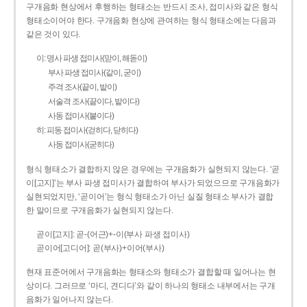
구개음화 현상에서 후행하는 형태소는 반드시 조사, 접미사와 같은 형식
형태소이어야 한다. 구개음화 현상에 관여하는 형식 형태소에는 다음과
같은 것이 있다.
이: 명사 파생 접미사(맏이, 해돋이)
부사 파생 접미사(같이, 굳이)
주격 조사(끝이, 밭이)
서술격 조사(끝이다, 밭이다)
사동 접미사(붙이다)
히: 피동 접미사(걷히다, 닫히다)
사동 접미사(굳히다)
형식 형태소가 결합하지 않은 경우에는 구개음화가 실현되지 않는다. ‘곧
이[고지]’는 부사 파생 접미사가 결합하여 부사가 되었으므로 구개음화가
실현되었지만, ‘곧이어’는 형식 형태소가 아닌 실질 형태소 부사가 결합
한 말이므로 구개음화가 실현되지 않는다.
곧이[고지]: 곧-­(어근)+­-이(부사 파생 접미사)
곧이어[고디어]: 곧(부사)+이어(부사)
현재 표준어에서 구개음화는 형태소와 형태소가 결합할 때 일어나는 현
상이다. 그러므로 ‘마디, 견디다’와 같이 하나의 형태소 내부에서는 구개
음화가 일어나지 않는다.