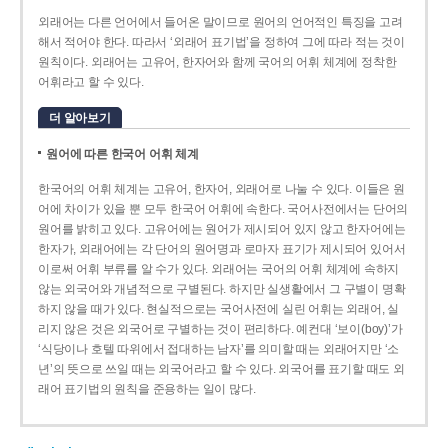
외래어는 다른 언어에서 들어온 말이므로 원어의 언어적인 특징을 고려
해서 적어야 한다. 따라서 ‘외래어 표기법’을 정하여 그에 따라 적는 것이
원칙이다. 외래어는 고유어, 한자어와 함께 국어의 어휘 체계에 정착한
어휘라고 할 수 있다.
더 알아보기
원어에 따른 한국어 어휘 체계
한국어의 어휘 체계는 고유어, 한자어, 외래어로 나눌 수 있다. 이들은 원
어에 차이가 있을 뿐 모두 한국어 어휘에 속한다. 국어사전에서는 단어의
원어를 밝히고 있다. 고유어에는 원어가 제시되어 있지 않고 한자어에는
한자가, 외래어에는 각 단어의 원어명과 로마자 표기가 제시되어 있어서
이로써 어휘 부류를 알 수가 있다. 외래어는 국어의 어휘 체계에 속하지
않는 외국어와 개념적으로 구별된다. 하지만 실생활에서 그 구별이 명확
하지 않을 때가 있다. 현실적으로는 국어사전에 실린 어휘는 외래어, 실
리지 않은 것은 외국어로 구별하는 것이 편리하다. 예컨대 ‘보이(boy)’가
‘식당이나 호텔 따위에서 접대하는 남자’를 의미할 때는 외래어지만 ‘소
년’의 뜻으로 쓰일 때는 외국어라고 할 수 있다. 외국어를 표기할 때도 외
래어 표기법의 원칙을 준용하는 일이 많다.