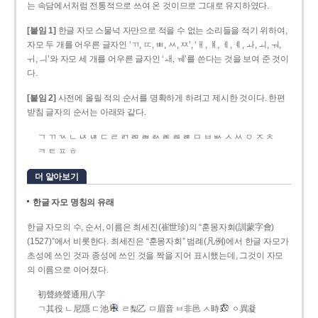
는 속담에서처럼 전통적으로 쓰여 온 것이므로 그대로 유지하였다.
[붙임 1]
한글 자모 스물넉 자만으로 적을 수 없는 소리들을 적기 위하여,
자모 두 개를 어우른 글자인 ‘ㄲ, ㄸ, ㅃ, ㅆ, ㅉ’, ‘ㅐ, ㅒ, ㅔ, ㅖ, ㅘ, ㅚ, ㅝ,
ㅟ, ㅢ’와 자모 세 개를 어우른 글자인 ‘ㅙ, ㅞ’를 쓴다는 것을 보여 준 것이
다.
[붙임 2]
사전에 올릴 적의 순서를 명확하게 하려고 제시한 것이다. 한편
받침 글자의 순서는 아래와 같다.
ㄱ ㄲ ㄳ ㄴ ㄵ ㄶ ㄷ ㄹ ㄺ ㄻ ㄼ ㄽ ㄾ ㄿ ㅀ ㅁ ㅂ ㅄ ㅅ ㅆ ㅇ ㅈ ㅊ
ㅋ ㅌ ㅍ ㅎ
더 알아보기
한글 자모 명칭의 유래
한글 자모의 수, 순서, 이름은 최세진(崔世珍)의 “훈몽자회(訓蒙字會)
(1527)”에서 비롯한다. 최세진은 “훈몽자회” 범례(凡例)에서 한글 자모가
초성에 쓰인 것과 종성에 쓰인 것을 짝을 지어 표시했는데, 그것이 자모
의 이름으로 이어졌다.
初聲終聲通用八字
ㄱ其役 ㄴ尼隱 ㄷ池
ㄹ梨乙 ㅁ眉音 ㅂ非邑 ㅅ時
ㆁ異凝