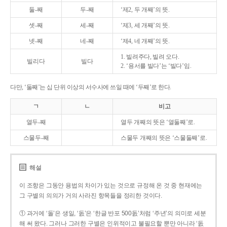
둘-째
두-째
‘제2, 두 개째’의 뜻.
셋-째
세-째
‘제3, 세 개째’의 뜻.
넷-째
네-째
‘제4, 네 개째’의 뜻.
1. 빌려주다, 빌려 오다.
빌리다
빌다
2. ‘용서를 빌다’는 ‘빌다’임.
다만, ‘둘째’는 십 단위 이상의 서수사에 쓰일 때에 ‘두째’로 한다.
ㄱ
ㄴ
비고
열두-째
열두 개째의 뜻은 ‘열둘째’로.
스물두-째
스물두 개째의 뜻은 ‘스물둘째’로.
해설
이 조항은 그동안 용법의 차이가 있는 것으로 규정해 온 것 중 현재에는
그 구별의 의의가 거의 사라진 항목들을 정리한 것이다.
① 과거에 ‘돌’은 생일, ‘돐’은 ‘한글 반포 500돐’처럼 ‘주년’의 의미로 세분
해 써 왔다. 그러나 그러한 구별은 인위적이고 불필요할 뿐만 아니라 ‘돐