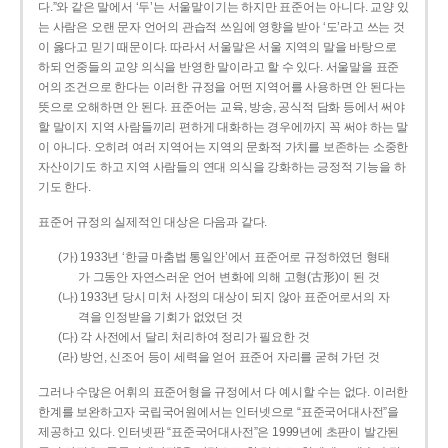
다.”와 같은 말에서 ‘두’는 서울말이기는 하지만 표준어는 아니다. 교양 있
는 사람은 오랜 문자 언어의 관습적 쓰임에 영향을 받아 ‘도’라고 쓰는 것
이 옳다고 믿기 때문이다. 따라서 서울말은 서울 지역의 말을 바탕으로
하되 언중들의 교양 의식을 반영한 말이라고 할 수 있다. 서울말을 표준
어의 조건으로 한다는 이러한 규정을 어떤 지역어를 사용하면 안 된다는
뜻으로 오해하면 안 된다. 표준어는 교육, 방송, 공식적 담화 등에서 써야
할 말이지 지역 사람들끼리 편하게 대화하는 경우에까지 꼭 써야 하는 말
이 아니다. 오히려 여러 지역어는 지역의 문화적 가치를 보존하는 소중한
자산이기도 하고 지역 사람들의 연대 의식을 강화하는 긍정적 기능을 하
기도 한다.
표준어 규정의 실제적인 대상은 다음과 같다.
(가) 1933년 ‘한글 마춤법 통일안’에서 표준어로 규정하였던 형태
가 그동안 자연스러운 언어 변화에 의해 고형(古形)이 된 것
(나) 1933년 당시 미처 사정의 대상이 되지 않아 표준어로서의 자
격을 인정받을 기회가 없었던 것
(다) 각 사전에서 달리 처리하여 정리가 필요한 것
(라) 방언, 신조어 등이 세력을 얻어 표준어 자리를 굳혀 가던 것
그러나 수많은 어휘의 표준어형을 규정에서 다 예시할 수는 없다. 이러한
한계를 보완하고자 국립국어원에서는 인터넷으로 “표준국어대사전”을
제공하고 있다. 인터넷판 “표준국어대사전”은 1999년에 초판이 발간된