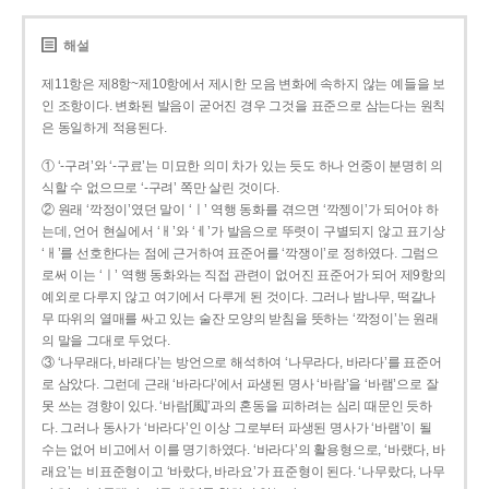
해설
제11항은 제8항~제10항에서 제시한 모음 변화에 속하지 않는 예들을 보
인 조항이다. 변화된 발음이 굳어진 경우 그것을 표준으로 삼는다는 원칙
은 동일하게 적용된다.
① ‘-구려’와 ‘-구료’는 미묘한 의미 차가 있는 듯도 하나 언중이 분명히 의
식할 수 없으므로 ‘-구려’ 쪽만 살린 것이다.
② 원래 ‘깍정이’였던 말이 ‘ㅣ’ 역행 동화를 겪으면 ‘깍젱이’가 되어야 하
는데, 언어 현실에서 ‘ㅐ’와 ‘ㅔ’가 발음으로 뚜렷이 구별되지 않고 표기상
‘ㅐ’를 선호한다는 점에 근거하여 표준어를 ‘깍쟁이’로 정하였다. 그럼으
로써 이는 ‘ㅣ’ 역행 동화와는 직접 관련이 없어진 표준어가 되어 제9항의
예외로 다루지 않고 여기에서 다루게 된 것이다. 그러나 밤나무, 떡갈나
무 따위의 열매를 싸고 있는 술잔 모양의 받침을 뜻하는 ‘깍정이’는 원래
의 말을 그대로 두었다.
③ ‘나무래다, 바래다’는 방언으로 해석하여 ‘나무라다, 바라다’를 표준어
로 삼았다. 그런데 근래 ‘바라다’에서 파생된 명사 ‘바람’을 ‘바램’으로 잘
못 쓰는 경향이 있다. ‘바람[風]’과의 혼동을 피하려는 심리 때문인 듯하
다. 그러나 동사가 ‘바라다’인 이상 그로부터 파생된 명사가 ‘바램’이 될
수는 없어 비고에서 이를 명기하였다. ‘바라다’의 활용형으로, ‘바랬다, 바
래요’는 비표준형이고 ‘바랐다, 바라요’가 표준형이 된다. ‘나무랐다, 나무