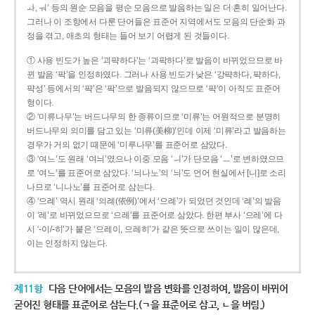
ㅘ, ㅝ’ 등의 원순 모음을 평순 모음으로 발음하는 일은 더 흔히 일어난다.
그러나 이 조항에서 다룬 단어들은 표준어 지역에서도 모음의 단순화 과
정을 겪고, 애초의 형태는 들어 보기 어렵게 된 것들이다.
① 사용 빈도가 높은 ‘괴퍅하다’는 ‘괴팍하다’로 발음이 바뀌었으므로 바
뀐 발음 ‘팍’을 인정하였다. 그러나 사용 빈도가 낮은 ‘강퍅하다, 퍅하다,
퍅성’ 등에서의 ‘퍅’은 ‘팍’으로 발음되지 않으므로 ‘퍅’이 아직도 표준어
형이다.
② ‘미류나무’는 버드나무의 한 종류이므로 ‘미류’는 어원적으로 분명히
버드나무의 의미를 담고 있는 ‘미류(美柳)’인데 이제 ‘미류’라고 발음하는
경우가 거의 없기 때문에 ‘미루나무’를 표준어로 삼았다.
③ ‘여느’도 원래 ‘여늬’였으나 이중 모음 ‘ㅢ’가 단모음 ‘ㅡ’로 변하였으므
로 ‘여느’를 표준어로 삼았다. ‘늬나노’의 ‘늬’도 언어 현실에서 [니]로 소리
나므로 ‘니나노’를 표준어로 삼는다.
④ ‘으례’ 역시 원래 ‘의례(依例)’에서 ‘으례’가 되었던 것인데 ‘례’의 발음
이 ‘레’로 바뀌었으므로 ‘으레’를 표준어로 삼았다. 한편 부사 ‘으레’에 다
시 ‘-이/-히’가 붙은 ‘으레이, 으레히’가 같은 뜻으로 쓰이는 일이 많은데,
이는 인정하지 않는다.
제11항
다음 단어에서는 모음의 발음 변화를 인정하여, 발음이 바뀌어
굳어진 형태를 표준어로 삼는다.(ㄱ을 표준어로 삼고, ㄴ을 버림.)