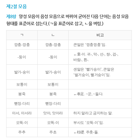
제2절 모음
제8항
양성 모음이 음성 모음으로 바뀌어 굳어진 다음 단어는 음성 모음
형태를 표준어로 삼는다.(ㄱ을 표준어로 삼고, ㄴ을 버림.)
ㄱ
ㄴ
비고
깡충-깡충
깡총-깡총
큰말은 ‘껑충껑충’임.
←童-이. 귀-, 막-, 선-, 쌍-, 검-,
-둥이
-동이
바람-, 흰-.
센말은 ‘빨가숭이’, 큰말은
발가-숭이
발가-송이
‘벌거숭이, 뻘거숭이’임.
보퉁이
보통이
봉죽
봉족
←奉足. ~꾼, ~들다.
뻗정-다리
뻗장-다리
아서, 아서라
앗아, 앗아라
하지 말라고 금지하는 말.
오뚝-이
오똑-이
부사도 ‘오뚝-이’임.
주추
주초
←柱礎. 주춧-돌.