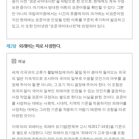
종이 사전 “표준국어대사전”을 바탕으로 한 것으로, 현재에도 계속 수정·
보완 중이다. 여기에서 방대한 어휘의 표준어형을 확인할 수 있다. 그뿐
만 아니라 국립국어원에서는 시간의 흐름에 따라 과거에는 비표준어였
지만 현재에는 표준어로 인정될 만한 어휘를 꾸준히 추가하여 발표하고
있고, 이 또한 인터넷판 “표준국어대사전”에 반영되어 있다.
제2항
외래어는 따로 사정한다.
해설
세계 각국과의 교류가 활발해짐에 따라 물밀 듯이 쏟아져 들어오는 외국
의 말은 지속적으로 조사하여 국어의 일부로 수용할 것인가의 여부를 결
정해 주어야 할 뿐 아니라, 그 표기 역시 결정해 주어야 한다. 이 조항은
외국의 말이 국어의 일부인 외래어로 인정될 수 있는 것인지를 결정하는
사정 작업을 표준어 규정과는 별도로 한다는 사실을 밝힌 것이다. 표준어
를 사정하는 데에는 사회적, 시대적, 지역적 기준을 적용하지만 외래어를
사정하는 데에는 그러한 기준을 적용하기 어렵기 때문에 이 조항을 따로
마련한 것이다.
이에 따라 외래어는 외래어 표기법(문체부 고시 제2017-14호)을 기준으
로 별도로 사정한다. 다만 외래어 표기법의 ‘외래어’가 고유 명사를 포함