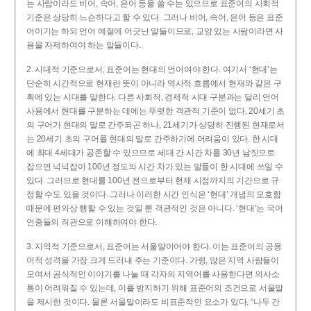
는 사람이라도 비어, 속어, 은어 등을 쓸 수는 있으므로 표준어의 사회적
기준은 상당히 느슨하다고 할 수 있다. 그러나 비어, 속어, 은어 등은 표준
어이기는 하되 언어 예절에 어긋난 말들이므로, 교양 있는 사람이라면 사
용을 자제하여야 하는 말들이다.
2. 시대적 기준으로서, 표준어는 현대의 언어여야 한다. 여기서 ‘현대’는
단순히 시간적으로 현재란 뜻이 아니라 역사적 흐름에서 현재와 같은 구
획에 있는 시대를 말한다. 다른 사회적, 경제적 시대 구분과는 달리 언어
사용에서 현대를 구분하는 데에는 뚜렷한 객관적 기준이 없다. 20세기 초
의 구어가 현대의 말로 간주되곤 하나, 21세기가 상당히 진행된 현재로서
는 20세기 초의 구어를 현대의 말로 간주하기에 어려움이 있다. 한 시대
에 최대 4세대가 공존할 수 있으므로 세대 간 시간 차를 30년 남짓으로
잡으면 넉넉잡아 100년 정도의 시간 차가 있는 말들이 한 시대에 쓰일 수
있다. 그러므로 현대를 100년 전으로부터 현재 시점까지의 기간으로 규
정할 수도 있을 것이다. 그러나 이러한 시간 인식은 ‘현대’ 개념의 모호함
때문에 편의상 행할 수 있는 것일 뿐 객관적인 것은 아니다. ‘현대’는 국어
언중들의 직관으로 이해하여야 한다.
3. 지역적 기준으로서, 표준어는 서울말이어야 한다. 이는 표준어의 공용
어적 성격을 가장 크게 드러내 주는 기준이다. 가령, 많은 지역 사람들이
모여서 공식적인 이야기를 나눌 때 각자의 지역어를 사용한다면 의사소
통이 어려워질 수 있는데, 이를 방지하기 위해 표준어의 조건으로 서울말
을 제시한 것이다. 물론 서울말이라도 비표준적인 요소가 있다. “나두 간