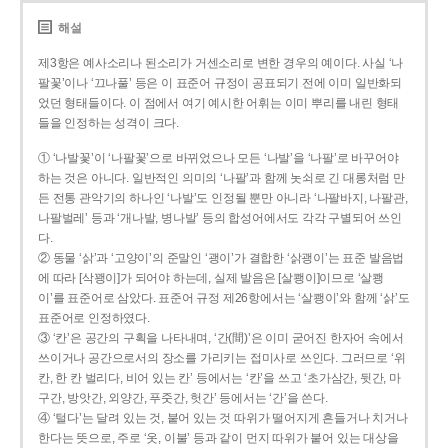
해설
제3항은 예사소리나 된소리가 거센소리로 변한 경우의 예이다. 사실 ‘나
팔꽃’이나 ‘끄나풀’ 등은 이 표준어 규정이 공표되기 전에 이미 일반화되
었던 형태들이다. 이 점에서 여기 예시한 어휘는 이미 뿌리를 내린 형태
들을 인정하는 성격이 크다.
① ‘나발꽃’이 ‘나팔꽃’으로 바뀌었으나 모든 ‘나발’을 ‘나팔’로 바꾸어야
하는 것은 아니다. 일반적인 의미의 ‘나팔’과 함께 놋쇠로 긴 대롱처럼 만
든 전통 관악기의 하나인 ‘나발’도 인정될 뿐만 아니라 ‘나팔바지, 나팔관,
나팔벌레’ 등과 ‘개나발, 병나발’ 등의 합성어에서도 각각 구별되어 쓰인
다.
② 동물 ‘삵’과 ‘고양이’의 준말인 ‘괭이’가 결합한 ‘삵괭이’는 표준 발음법
에 따라 [삭꽹이]가 되어야 하는데, 실제 발음은 [살쾡이]이므로 ‘살쾡
이’를 표준어로 삼았다. 표준어 규정 제26항에서는 ‘살쾡이’와 함께 ‘삵’도
표준어로 인정하였다.
③ ‘칸’은 공간의 구획을 나타내며, ‘간(間)’은 이미 굳어진 한자어 속에서
쓰이거나 공간으로서의 장소를 가리키는 접미사로 쓰인다. 그러므로 ‘위
칸, 한 칸 벌리다, 비어 있는 칸’ 등에서는 ‘칸’을 쓰고 ‘초가삼간, 뒷간, 마
구간, 방앗간, 외양간, 푸줏간, 헛간’ 등에서는 ‘간’을 쓴다.
④ ‘털다’는 달려 있는 것, 붙어 있는 것 따위가 떨어지게 흔들거나 치거나
한다는 뜻으로, 주로 ‘옷, 이불’ 등과 같이 먼지 따위가 붙어 있는 대상을