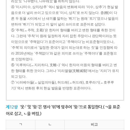
라요’도 ‘나무랬다, 나무래요’를 취하지 않는다.
④ ‘미시/미수, 상치/상추’ 역시 발음의 변화에 따라 ‘미수, 상추’가 현실 발
음으로 더 널리 쓰이고 있으므로 ‘미시, 상치’로 쓰지 않는다. 종(種)이 다
른 두 동물 사이에서 난 새끼를 말하는 ‘튀기’는 원래 ‘트기’였으나 발음이
변하여 ‘튀기’가 되었고 이 말이 널리 쓰이므로 표준어로 삼았다.
⑤ ‘주책(←주착, 主着)’은 한자어 형태를 버리고 변한 형태를 취한 것이
다. 그런데 ‘주착’이 원래 일정하게 자리 잡힌 주장이나 판단력이라는 뜻
이었으므로 ‘주책없다’가 표준어이고 ‘주책이다’는 비표준형이었으나,
‘주책’의 의미로서 ‘일정한 줏대가 없이 되는대로 하는 짓’을 인정함에 따
라 2016년에는 ‘주책없다’와 같은 의미로 쓰이는 ‘주책이다’를 표준형으
로 인정하였다.
⑥ ‘지루하다(←지리하다, 支離--)’ 역시 한자어 어원의 형태를 버리고 변
한 형태를 취한 것이다. 그러나 ‘지리멸렬(支離滅裂)’에서는 ‘지리’가 유지
되고 있다.
⑦ ‘시러베아들(←실업의아들), 허드레(←허드래), 호루라기(←호루루
기)’ 역시 변화된 후의 현실 발음을 반영한 표준어이다.
제12항
‘웃-’ 및 ‘윗-’은 명사 ‘위’에 맞추어 ‘윗-’으로 통일한다.(ㄱ을 표준
어로 삼고, ㄴ을 버림.)
ㄱ
ㄴ
비고