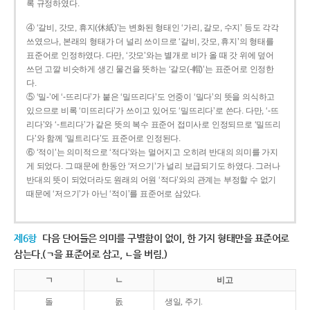
록 규정하였다.
④ ‘갈비, 갓모, 휴지(休紙)’는 변화된 형태인 ‘가리, 갈모, 수지’ 등도 각각
쓰였으나, 본래의 형태가 더 널리 쓰이므로 ‘갈비, 갓모, 휴지’의 형태를
표준어로 인정하였다. 다만, ‘갓모’와는 별개로 비가 올 때 갓 위에 덮어
쓰던 고깔 비슷하게 생긴 물건을 뜻하는 ‘갈모(-帽)’는 표준어로 인정한
다.
⑤ ‘밀-’에 ‘-뜨리다’가 붙은 ‘밀뜨리다’도 언중이 ‘밀다’의 뜻을 의식하고
있으므로 비록 ‘미뜨리다’가 쓰이고 있어도 ‘밀뜨리다’로 쓴다. 다만, ‘-뜨
리다’와 ‘-트리다’가 같은 뜻의 복수 표준어 접미사로 인정되므로 ‘밀뜨리
다’와 함께 ‘밀트리다’도 표준어로 인정된다.
⑥ ‘적이’는 의미적으로 ‘적다’와는 멀어지고 오히려 반대의 의미를 가지
게 되었다. 그 때문에 한동안 ‘저으기’가 널리 보급되기도 하였다. 그러나
반대의 뜻이 되었더라도 원래의 어원 ‘적다’와의 관계는 부정할 수 없기
때문에 ‘저으기’가 아닌 ‘적이’를 표준어로 삼았다.
제6항
다음 단어들은 의미를 구별함이 없이, 한 가지 형태만을 표준어로
삼는다.(ㄱ을 표준어로 삼고, ㄴ을 버림.)
ㄱ
ㄴ
비고
돌
돐
생일, 주기.