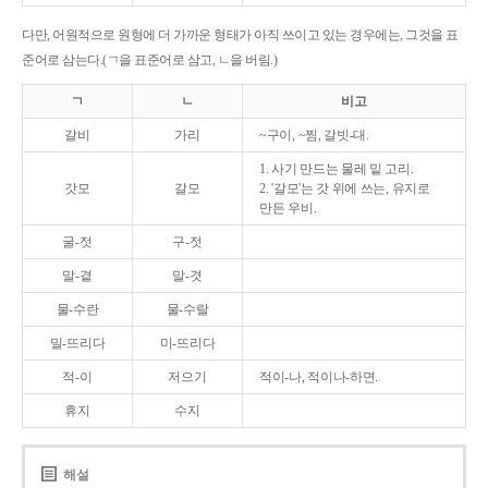
다만, 어원적으로 원형에 더 가까운 형태가 아직 쓰이고 있는 경우에는, 그것을 표
준어로 삼는다.(ㄱ을 표준어로 삼고, ㄴ을 버림.)
ㄱ
ㄴ
비고
갈비
가리
~구이, ~찜, 갈빗-대.
1. 사기 만드는 물레 밑 고리.
갓모
갈모
2. '갈모'는 갓 위에 쓰는, 유지로
만든 우비.
굴-젓
구-젓
말-곁
말-겻
물-수란
물-수랄
밀-뜨리다
미-뜨리다
적-이
저으기
적이-나, 적이나-하면.
휴지
수지
해설