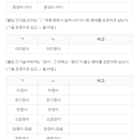
동댕이-치다
동당이-치다
[붙임 1] 다음 단어는 ‘ㅣ’ 역행 동화가 일어나지 아니한 형태를 표준어로 삼는다.
(ㄱ을 표준어로 삼고, ㄴ을 버림.)
ㄱ
ㄴ
비고
아지랑이
아지랭이
[붙임 2] 기술자에게는 ‘-장이’, 그 외에는 ‘-쟁이’가 붙는 형태를 표준어로 삼는다.
(ㄱ을 표준어로 삼고, ㄴ을 버림.)
ㄱ
ㄴ
비고
미장이
미쟁이
유기장이
유기쟁이
멋쟁이
멋장이
소금쟁이
소금장이
담쟁이-덩굴
담장이-덩굴
골목쟁이
골목장이