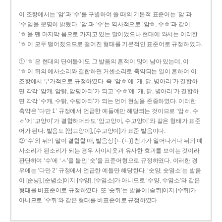
이 조항에서는 ‘암’과 ‘수’를 구별하여 쓸 때의 기본적 표준어는 ‘암’과
‘수’임을 분명히 밝혔다. ‘암’과 ‘수’는 역사적으로 ‘암ㅎ, 수ㅎ’과 같이
‘ㅎ’을 맨 마지막 음으로 가지고 있는 말이었으나 현대에 와서는 이러한
‘ㅎ’이 모두 떨어졌으므로 떨어진 형태를 기본적인 표준어로 규정하였다.
① ‘ㅎ’은 현대의 단어들에도 그 발음의 흔적이 많이 남아 있는데, 이
‘ㅎ’이 뒤의 예사소리와 결합하면 거센소리로 축약되는 일이 흔하여 이
조항에서 부가적으로 규정하였다. 즉 ‘암ㅎ’에 ‘개, 닭, 병아리’가 결합하
면 각각 ‘암캐, 암탉, 암평아리’가 되고 ‘수ㅎ’에 ‘개, 닭, 병아리’가 결합하
면 각각 ‘수캐, 수탉, 수평아리’가 되는 언어 현실을 존중하였다. 이러한
축약은 ‘다만 1’ 규정에서 언급한 예들에만 해당되는 것이므로 ‘암ㅎ, 수
ㅎ’에 ‘고양이’가 결합하더라도 ‘암고양이, 수고양이’와 같은 형태가 표준
어가 된다. 발음도 [암고양이], [수고양이]가 표준 발음이다.
② ‘수’와 뒤의 말이 결합할 때, 발음상 [ㄴ(ㄴ)] 첨가가 일어나거나 뒤의 예
사소리가 된소리가 되는 경우 사이시옷과 유사한 효과를 보이는 것이라
판단하여 ‘수’에 ‘ㅅ’을 붙인 ‘숫’을 표준어형으로 규정하였다. 이러한 경
우에는 ‘다만 2’ 규정에서 언급한 예들만 해당한다. ‘숫양, 숫염소’는 발음
이 [순냥], [순념소]이지 [수양], [수염소]가 아니므로 ‘수양, 수염소’와 같은
형태를 비표준어로 규정하였다. 또 ‘숫쥐’는 발음이 [숟쮜]이지 [수쥐]가
아니므로 ‘수쥐’와 같은 형태를 비표준어로 규정하였다.