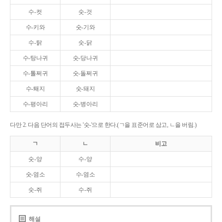
수-컷
숫-것
수-키와
숫-기와
수-탉
숫-닭
수-탕나귀
숫-당나귀
수-톨쩌귀
숫-돌쩌귀
수-퇘지
숫-돼지
수-평아리
숫-병아리
다만 2. 다음 단어의 접두사는 '숫-'으로 한다.(ㄱ을 표준어로 삼고, ㄴ을 버림.)
ㄱ
ㄴ
비고
숫-양
수-양
숫-염소
수-염소
숫-쥐
수-쥐
해설