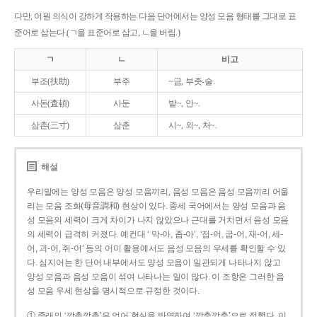
다만, 어원 의식이 강하게 작용하는 다음 단어에서는 양성 모음 형태를 그대로 표
준어로 삼는다.(ㄱ을 표준어로 삼고, ㄴ을 버림.)
ㄱ
ㄴ
비고
부조(扶助)
부주
~금, 부좃-술.
사돈(査頓)
사둔
밭~, 안~.
삼촌(三寸)
삼춘
시~, 외~, 처~.
해설
우리말에는 양성 모음은 양성 모음끼리, 음성 모음은 음성 모음끼리 어울
리는 모음 조화(母音調和) 현상이 있다. 중세 국어에서는 양성 모음과 음
성 모음의 세력이 크게 차이가 나지 않았으나 근대를 거치면서 음성 모음
의 세력이 급격히 커졌다. 예컨대 ‘ 막-아, 좁-아’, ‘접-어, 굽-어, 재-어, 세-
어, 괴-어, 쥐-어’ 등의 어미 활용에서도 음성 모음의 우세를 확인할 수 있
다. 심지어는 한 단어 내부에서도 양성 모음이 일관되게 나타나지 않고
양성 모음과 음성 모음이 섞여 나타나는 일이 많다. 이 조항은 그러한 음
성 모음 우세 현상을 명시적으로 규정한 것이다.
① 종래의 ‘깡총깡총’은 언어 현실을 반영하여 ‘깡충깡충’으로 정했다. 이