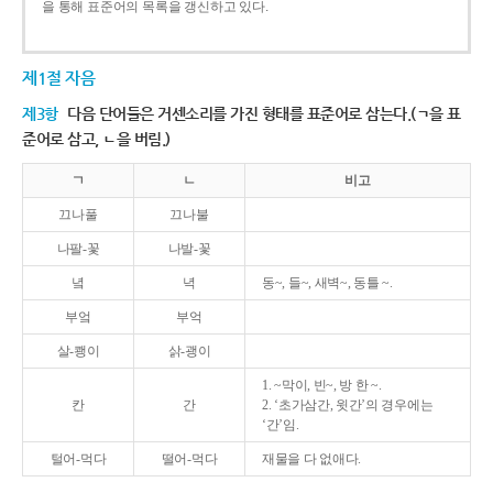
을 통해 표준어의 목록을 갱신하고 있다.
제1절 자음
제3항
다음 단어들은 거센소리를 가진 형태를 표준어로 삼는다.(ㄱ을 표
준어로 삼고, ㄴ을 버림.)
ㄱ
ㄴ
비고
끄나풀
끄나불
나팔-꽃
나발-꽃
녘
녁
동~, 들~, 새벽~, 동틀 ~.
부엌
부억
살-쾡이
삵-괭이
1. ~막이, 빈~, 방 한 ~.
칸
간
2. ‘초가삼간, 윗간’의 경우에는
‘간’임.
털어-먹다
떨어-먹다
재물을 다 없애다.