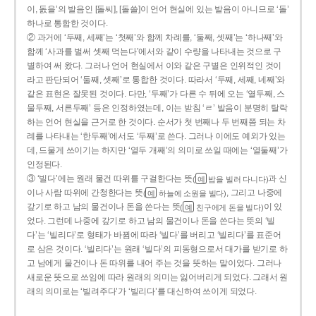
이, 돐을’의 발음인 [돌씨], [돌쓸]이 언어 현실에 있는 발음이 아니므로 ‘돌’
하나로 통합한 것이다.
② 과거에 ‘두째, 세째’는 ‘첫째’와 함께 차례를, ‘둘째, 셋째’는 ‘하나째’와
함께 ‘사과를 벌써 셋째 먹는다’에서와 같이 수량을 나타내는 것으로 구
별하여 써 왔다. 그러나 언어 현실에서 이와 같은 구별은 인위적인 것이
라고 판단되어 ‘둘째, 셋째’로 통합한 것이다. 따라서 ‘두째, 세째, 네째’와
같은 표현은 잘못된 것이다. 다만, ‘두째’가 다른 수 뒤에 오는 ‘열두째, 스
물두째, 서른두째’ 등은 인정하였는데, 이는 받침 ‘ㄹ’ 발음이 분명히 탈락
하는 언어 현실을 근거로 한 것이다. 순서가 첫 번째나 두 번째쯤 되는 차
례를 나타내는 ‘한두째’에서도 ‘두째’로 쓴다. 그러나 이에도 예외가 있는
데, 드물게 쓰이기는 하지만 ‘열두 개째’의 의미로 쓰일 때에는 ‘열둘째’가
인정된다.
③ ‘빌다’에는 원래 물건 따위를 구걸한다는 뜻
과 신
(
밥을 빌러 다니다)
예
이나 사람 따위에 간청한다는 뜻
, 그리고 나중에
(
하늘에 소원을 빌다)
예
갚기로 하고 남의 물건이나 돈을 쓴다는 뜻
이 있
(
친구에게 돈을 빌다)
예
었다. 그런데 나중에 갚기로 하고 남의 물건이나 돈을 쓴다는 뜻의 ‘빌
다’는 ‘빌리다’로 형태가 바뀜에 따라 ‘빌다’를 버리고 ‘빌리다’를 표준어
로 삼은 것이다. ‘빌리다’는 원래 ‘빌다’의 피동형으로서 대가를 받기로 하
고 남에게 물건이나 돈 따위를 내어 주는 것을 뜻하는 말이었다. 그러나
새로운 뜻으로 쓰임에 따라 원래의 의미는 잃어버리게 되었다. 그래서 원
래의 의미로는 ‘빌려주다’가 ‘빌리다’를 대신하여 쓰이게 되었다.