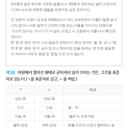
제3항과 같은 취지로 규정한 말들이나, 제3항의 경우와는 달리 거센소리
가 예사소리로 변화한 말들을 표준어로 삼은 경우이다.
① 표준어 규정이 공표된 1988년보다 이미 오래전부터 이름이 얼른 생각
나지 않거나 바로 말하기 곤란한 사람 또는 사물을 가리키는 대명사로
‘거시키’보다는 ‘거시기’가 더 널리 쓰였고 이 조항에서 이를 다시 확인한
것이다.
② ‘푼’은 한자 ‘分’의 고어 발음의 잔재이다. 현대 국어의 ‘할, 푼, 리’나 ‘땡
전 한 푼’ 등에 ‘푼’이 남아 있으나 한자어로 읽을 때에는 ‘분’으로 발음한
다. 따라서 시계의 ‘분침’은 ‘푼침’으로 쓰지 않는다.
제5항
어원에서 멀어진 형태로 굳어져서 널리 쓰이는 것은, 그것을 표준
어로 삼는다.(ㄱ을 표준어로 삼고, ㄴ을 버림.)
ㄱ
ㄴ
비고
강낭-콩
강남-콩
고삿
고샅
겉~, 속~.
사글-세
삭월-세
‘월세’는 표준어임.
울력-성당
위력-성당
떼를 지어서 으르고 협박하는 일.