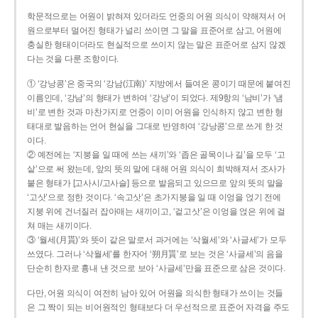
학문적으로는 어원이 밝혀져 있더라도 언중의 어원 의식이 약해져서 어
원으로부터 멀어진 형태가 널리 쓰이면 그 말을 표준어로 삼고, 어원에
충실한 형태이더라도 현실적으로 쓰이지 않는 말은 표준어로 삼지 않겠
다는 것을 다룬 조항이다.
① ‘강낭콩’은 중국의 ‘강남(江南)’ 지방에서 들여온 콩이기 때문에 붙여진
이름인데, ‘강남’의 형태가 변하여 ‘강낭’이 되었다. 제9항의 ‘남비’가 ‘냄
비’로 변한 것과 마찬가지로 언중이 이미 어원을 인식하지 않고 변한 형
태대로 발음하는 언어 현실을 그대로 반영하여 ‘강낭콩’으로 쓰게 한 것
이다.
② 예전에는 ‘지붕을 일 때에 쓰는 새끼’와 ‘좁은 골목이나 길’을 모두 ‘고
샅’으로 써 왔는데, 앞의 뜻의 말에 대해 어원 의식이 희박해져서 조사가
붙은 형태가 [고사시/고사슬] 등으로 발음되고 있으므로 앞의 뜻의 말을
‘고삿’으로 정한 것이다. ‘속고삿’은 초가지붕을 일 때 이엉을 얹기 전에
지붕 위에 건너질러 잡아매는 새끼이고, ‘겉고삿’은 이엉을 얹은 위에 걸
쳐 매는 새끼이다.
③ ‘월세(月貰)’와 뜻이 같은 말로서 과거에는 ‘삭월세’와 ‘사글세’가 모두
쓰였다. 그러나 ‘삭월세’를 한자어 ‘朔月貰’로 보는 것은 ‘사글세’의 음을
단순히 한자로 흉내 낸 것으로 보아 ‘사글세’만을 표준으로 삼은 것이다.
다만, 어원 의식이 여전히 남아 있어 어원을 의식한 형태가 쓰이는 것들
은 그 짝이 되는 비어원적인 형태보다 더 우선적으로 표준어 자격을 주도