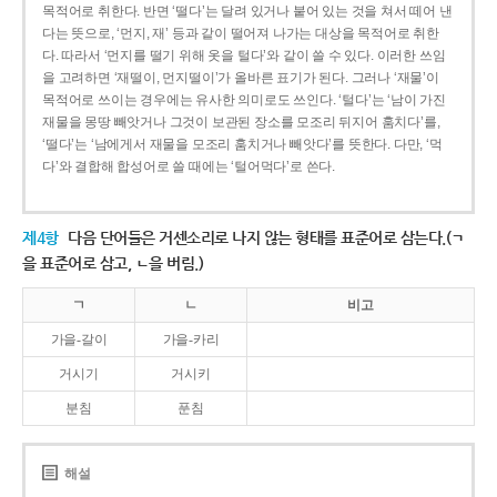
목적어로 취한다. 반면 ‘떨다’는 달려 있거나 붙어 있는 것을 쳐서 떼어 낸
다는 뜻으로, ‘먼지, 재’ 등과 같이 떨어져 나가는 대상을 목적어로 취한
다. 따라서 ‘먼지를 떨기 위해 옷을 털다’와 같이 쓸 수 있다. 이러한 쓰임
을 고려하면 ‘재떨이, 먼지떨이’가 올바른 표기가 된다. 그러나 ‘재물’이
목적어로 쓰이는 경우에는 유사한 의미로도 쓰인다. ‘털다’는 ‘남이 가진
재물을 몽땅 빼앗거나 그것이 보관된 장소를 모조리 뒤지어 훔치다’를,
‘떨다’는 ‘남에게서 재물을 모조리 훔치거나 빼앗다’를 뜻한다. 다만, ‘먹
다’와 결합해 합성어로 쓸 때에는 ‘털어먹다’로 쓴다.
제4항
다음 단어들은 거센소리로 나지 않는 형태를 표준어로 삼는다.(ㄱ
을 표준어로 삼고, ㄴ을 버림.)
ㄱ
ㄴ
비고
가을-갈이
가을-카리
거시기
거시키
분침
푼침
해설