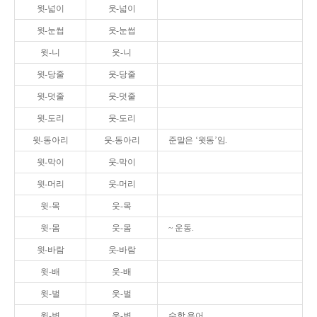
윗-넓이
웃-넓이
윗-눈썹
웃-눈썹
윗-니
웃-니
윗-당줄
웃-당줄
윗-덧줄
웃-덧줄
윗-도리
웃-도리
윗-동아리
웃-동아리
준말은 ‘윗동’임.
윗-막이
웃-막이
윗-머리
웃-머리
윗-목
웃-목
윗-몸
웃-몸
~ 운동.
윗-바람
웃-바람
윗-배
웃-배
윗-벌
웃-벌
윗-변
웃-변
수학 용어.