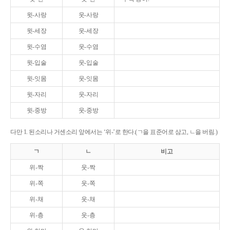
윗-사랑
웃-사랑
윗-세장
웃-세장
윗-수염
웃-수염
윗-입술
웃-입술
윗-잇몸
웃-잇몸
윗-자리
웃-자리
윗-중방
웃-중방
다만 1. 된소리나 거센소리 앞에서는 ‘위-’로 한다.(ㄱ을 표준어로 삼고, ㄴ을 버림.)
ㄱ
ㄴ
비고
위-짝
웃-짝
위-쪽
웃-쪽
위-채
웃-채
위-층
웃-층