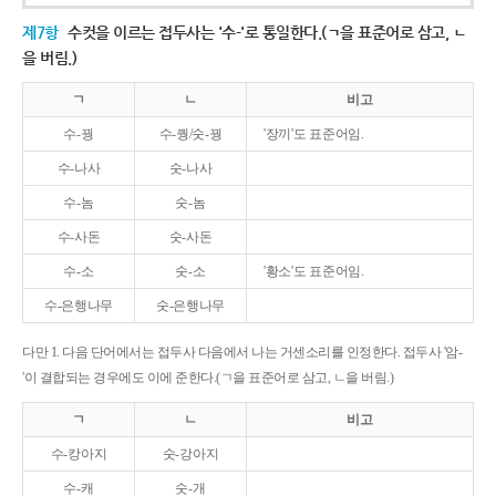
제7항
수컷을 이르는 접두사는 '수-'로 통일한다.(ㄱ을 표준어로 삼고, ㄴ
을 버림.)
ㄱ
ㄴ
비고
수-꿩
수-퀑/숫-꿩
'장끼'도 표준어임.
수-나사
숫-나사
수-놈
숫-놈
수-사돈
숫-사돈
수-소
숫-소
'황소'도 표준어임.
수-은행나무
숫-은행나무
다만 1. 다음 단어에서는 접두사 다음에서 나는 거센소리를 인정한다. 접두사 '암-
'이 결합되는 경우에도 이에 준한다.(ㄱ을 표준어로 삼고, ㄴ을 버림.)
ㄱ
ㄴ
비고
수-캉아지
숫-강아지
수-캐
숫-개