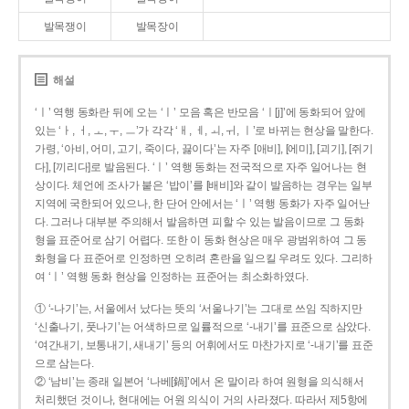
발목쟁이
발목장이
해설
‘ㅣ’ 역행 동화란 뒤에 오는 ‘ㅣ’ 모음 혹은 반모음 ‘ㅣ[j]’에 동화되어 앞에
있는 ‘ㅏ, ㅓ, ㅗ, ㅜ, ㅡ’가 각각 ‘ㅐ, ㅔ, ㅚ, ㅟ, ㅣ’로 바뀌는 현상을 말한다.
가령, ‘아비, 어미, 고기, 죽이다, 끓이다’는 자주 [애비], [에미], [괴기], [쥐기
다], [끼리다]로 발음된다. ‘ㅣ’ 역행 동화는 전국적으로 자주 일어나는 현
상이다. 체언에 조사가 붙은 ‘밥이’를 [배비]와 같이 발음하는 경우는 일부
지역에 국한되어 있으나, 한 단어 안에서는 ‘ㅣ’ 역행 동화가 자주 일어난
다. 그러나 대부분 주의해서 발음하면 피할 수 있는 발음이므로 그 동화
형을 표준어로 삼기 어렵다. 또한 이 동화 현상은 매우 광범위하여 그 동
화형을 다 표준어로 인정하면 오히려 혼란을 일으킬 우려도 있다. 그리하
여 ‘ㅣ’ 역행 동화 현상을 인정하는 표준어는 최소화하였다.
① ‘-나기’는, 서울에서 났다는 뜻의 ‘서울나기’는 그대로 쓰임 직하지만
‘신출나기, 풋나기’는 어색하므로 일률적으로 ‘-내기’를 표준으로 삼았다.
‘여간내기, 보통내기, 새내기’ 등의 어휘에서도 마찬가지로 ‘-내기’를 표준
으로 삼는다.
② ‘남비’는 종래 일본어 ‘나베[鍋]’에서 온 말이라 하여 원형을 의식해서
처리했던 것이나, 현대에는 어원 의식이 거의 사라졌다. 따라서 제5항에