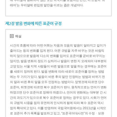
해 우리말에 동화되지 않은 모든 외국어를 포함하는 반면, 이 조항의 ‘외
래어’는 우리말에 편입된 말만을 이르는 좁은 개념이다.
제2장 발음 변화에 따른 표준어 규정
해설
시간의 흐름에 따라 어떤 어휘는 자음과 모음의 발음이 달라지고 길이가
줄어드는 등의 변화를 입게 된다. 어문 규범을 자주 바꾸는 것은 바람직
하지 않으므로 발음에 다소의 변화를 입어도 표준어를 곧바로 바꾸지는
않지만, 발음 변화의 정도가 심하거나 발음이 변한 지 오래되어 대부분의
교양 있는 서울 지역 사람들이 바뀐 발음으로 말을 하는 경우에는 표준어
를 새로이 정하게 된다. 발음 변화에 따라 새로이 표준어를 정하는 방법
에는 두 가지가 있다. 발음이 바뀐 후의 말만 인정하는 방법과 바뀌기 전
의 말과 바뀐 후의 말을 모두 인정하는 방법이다. 앞엣것에 따르면 단수
표준어, 뒤엣것에 따르면 복수 표준어가 된다. 원칙적으로는 언어가 변화
하였으면 단수 표준어로 정해야 하겠으나, 언어의 변화에는 대부분 긴 시
간의 과도기가 있으므로 복수 표준어로 정하는 경우도 있다. 사회가 언어
의 규범적 사용을 점차 유연하게 인식하게 됨에 따라 복수 표준어 역시
점차 확대되고 있다. 이를 반영하여 국립국어원에서는 2011년을 시작으
로 표준어 추가 목록을 발표하고 있고, “표준국어대사전”의 수정ㆍ보완