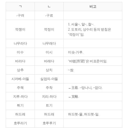
ㄱ
ㄴ
비고
-구려
-구료
1. 서울~, 알~, 찰~.
깍쟁이
깍정이
2. 도토리, 상수리 등의 받침은
‘깍정이’임.
나무라다
나무래다
미수
미시
미숫-가루.
바라다
바래다
‘바램[所望]’은 비표준어임.
상추
상치
~쌈.
시러베-아들
실업의-아들
주책
주착
←主着. ~망나니, ~없다.
지루-하다
지리-하다
←支離.
튀기
트기
허드레
허드래
허드렛-물, 허드렛-일.
호루라기
호루루기