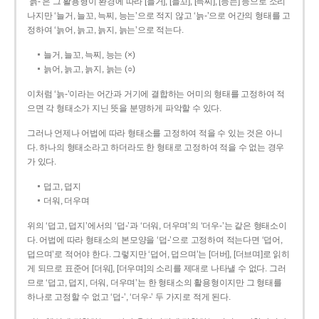
‘늙-’은 그 활용형이 환경에 따라 [늘거], [늘꼬], [늑찌], [능는] 등으로 소리
나지만 ‘늘거, 늘꼬, 늑찌, 능는’으로 적지 않고 ‘늙-’으로 어간의 형태를 고
정하여 ‘늙어, 늙고, 늙지, 늙는’으로 적는다.
늘거, 늘꼬, 늑찌, 능는 (×)
늙어, 늙고, 늙지, 늙는 (○)
이처럼 ‘늙-­’이라는 어간과 거기에 결합하는 어미의 형태를 고정하여 적
으면 각 형태소가 지닌 뜻을 분명하게 파악할 수 있다.
그러나 언제나 어법에 따라 형태소를 고정하여 적을 수 있는 것은 아니
다. 하나의 형태소라고 하더라도 한 형태로 고정하여 적을 수 없는 경우
가 있다.
덥고, 덥지
더워, 더우며
위의 ‘덥고, 덥지’에서의 ‘덥-­’과 ‘더워, 더우며’의 ‘더우-­’는 같은 형태소이
다. 어법에 따라 형태소의 본모양을 ‘덥-­’으로 고정하여 적는다면 ‘덥어,
덥으며’로 적어야 한다. 그렇지만 ‘덥어, 덥으며’는 [더버], [더브며]로 읽히
게 되므로 표준어 [더워], [더우며]의 소리를 제대로 나타낼 수 없다. 그러
므로 ‘덥고, 덥지, 더워, 더우며’는 한 형태소의 활용형이지만 그 형태를
하나로 고정할 수 없고 ‘덥-’, ‘더우-’ 두 가지로 적게 된다.