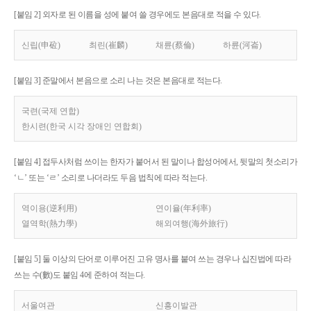
[붙임 2] 외자로 된 이름을 성에 붙여 쓸 경우에도 본음대로 적을 수 있다.
신립(申砬)
최린(崔麟)
채륜(蔡倫)
하륜(河崙)
[붙임 3] 준말에서 본음으로 소리 나는 것은 본음대로 적는다.
국련(국제 연합)
한시련(한국 시각 장애인 연합회)
[붙임 4] 접두사처럼 쓰이는 한자가 붙어서 된 말이나 합성어에서, 뒷말의 첫소리가
‘ㄴ’ 또는 ‘ㄹ’ 소리로 나더라도 두음 법칙에 따라 적는다.
역이용(逆利用)
연이율(年利率)
열역학(熱力學)
해외여행(海外旅行)
[붙임 5] 둘 이상의 단어로 이루어진 고유 명사를 붙여 쓰는 경우나 십진법에 따라
쓰는 수(數)도 붙임 4에 준하여 적는다.
서울여관
신흥이발관