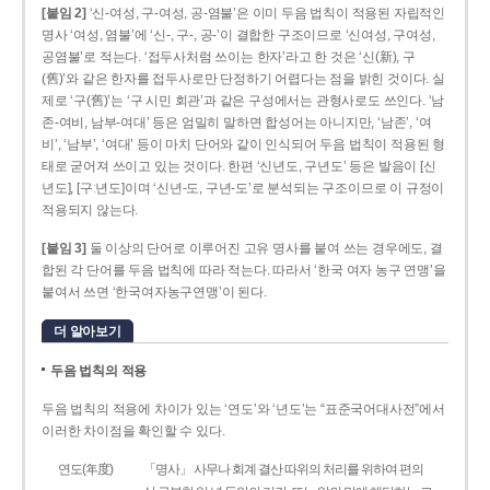
[붙임 2]
‘신-여성, 구-여성, 공-염불’은 이미 두음 법칙이 적용된 자립적인
명사 ‘여성, 염불’에 ‘신-, 구-, 공-’이 결합한 구조이므로 ‘신여성, 구여성,
공염불’로 적는다. ‘접두사처럼 쓰이는 한자’라고 한 것은 ‘신(新), 구
(舊)’와 같은 한자를 접두사로만 단정하기 어렵다는 점을 밝힌 것이다. 실
제로 ‘구(舊)’는 ‘구 시민 회관’과 같은 구성에서는 관형사로도 쓰인다. ‘남
존­-여비, 남부-­여대’ 등은 엄밀히 말하면 합성어는 아니지만, ‘남존’, ‘여
비’, ‘남부’, ‘여대’ 등이 마치 단어와 같이 인식되어 두음 법칙이 적용된 형
태로 굳어져 쓰이고 있는 것이다. 한편 ‘신년도, 구년도’ 등은 발음이 [신
년도], [구ː년도]이며 ‘신년­-도, 구년-­도’로 분석되는 구조이므로 이 규정이
적용되지 않는다.
[붙임 3]
둘 이상의 단어로 이루어진 고유 명사를 붙여 쓰는 경우에도, 결
합된 각 단어를 두음 법칙에 따라 적는다. 따라서 ‘한국 여자 농구 연맹’을
붙여서 쓰면 ‘한국여자농구연맹’이 된다.
더 알아보기
두음 법칙의 적용
두음 법칙의 적용에 차이가 있는 ‘연도’와 ‘년도’는 “표준국어대사전”에서
이러한 차이점을 확인할 수 있다.
연도(年度)
「명사」 사무나 회계 결산 따위의 처리를 위하여 편의