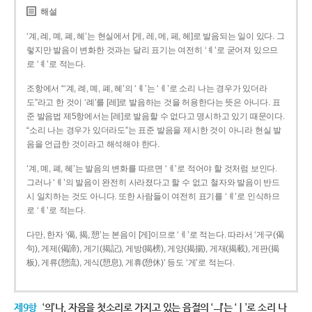
해설
‘계, 례, 몌, 폐, 혜’는 현실에서 [게, 레, 메, 페, 헤]로 발음되는 일이 있다. 그
렇지만 발음이 변화한 것과는 달리 표기는 여전히 ‘ㅖ’로 굳어져 있으므
로 ‘ㅖ’로 적는다.
조항에서 “‘계, 례, 몌, 폐, 혜’의 ‘ㅖ’는 ‘ㅔ’로 소리 나는 경우가 있더라
도”라고 한 것이 ‘례’를 [레]로 발음하는 것을 허용한다는 뜻은 아니다. 표
준 발음법 제5항에서는 [레]로 발음할 수 없다고 명시하고 있기 때문이다.
“소리 나는 경우가 있더라도”는 표준 발음을 제시한 것이 아니라 현실 발
음을 언급한 것이라고 해석해야 한다.
‘계, 몌, 폐, 혜’는 발음의 변화를 따르면 ‘ㅔ’로 적어야 할 것처럼 보인다.
그러나 ‘ㅖ’의 발음이 완전히 사라졌다고 할 수 없고 철자와 발음이 반드
시 일치하는 것도 아니다. 또한 사람들이 여전히 표기를 ‘ㅖ’로 인식하므
로 ‘ㅖ’로 적는다.
다만, 한자 ‘偈, 揭, 憩’는 본음이 [게]이므로 ‘ㅔ’로 적는다. 따라서 ‘게구(偈
句), 게제(偈諦), 게기(揭記), 게방(揭榜), 게양(揭揚), 게재(揭載), 게판(揭
板), 게류(憩流), 게식(憩息), 게휴(憩休)’ 등도 ‘게’로 적는다.
제9항
‘의’나, 자음을 첫소리로 가지고 있는 음절의 ‘ㅢ’는 ‘ㅣ’로 소리 나