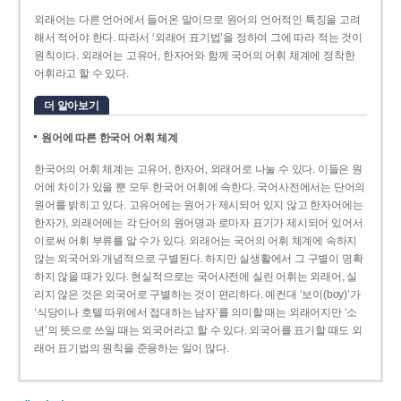
외래어는 다른 언어에서 들어온 말이므로 원어의 언어적인 특징을 고려
해서 적어야 한다. 따라서 ‘외래어 표기법’을 정하여 그에 따라 적는 것이
원칙이다. 외래어는 고유어, 한자어와 함께 국어의 어휘 체계에 정착한
어휘라고 할 수 있다.
더 알아보기
원어에 따른 한국어 어휘 체계
한국어의 어휘 체계는 고유어, 한자어, 외래어로 나눌 수 있다. 이들은 원
어에 차이가 있을 뿐 모두 한국어 어휘에 속한다. 국어사전에서는 단어의
원어를 밝히고 있다. 고유어에는 원어가 제시되어 있지 않고 한자어에는
한자가, 외래어에는 각 단어의 원어명과 로마자 표기가 제시되어 있어서
이로써 어휘 부류를 알 수가 있다. 외래어는 국어의 어휘 체계에 속하지
않는 외국어와 개념적으로 구별된다. 하지만 실생활에서 그 구별이 명확
하지 않을 때가 있다. 현실적으로는 국어사전에 실린 어휘는 외래어, 실
리지 않은 것은 외국어로 구별하는 것이 편리하다. 예컨대 ‘보이(boy)’가
‘식당이나 호텔 따위에서 접대하는 남자’를 의미할 때는 외래어지만 ‘소
년’의 뜻으로 쓰일 때는 외국어라고 할 수 있다. 외국어를 표기할 때도 외
래어 표기법의 원칙을 준용하는 일이 많다.