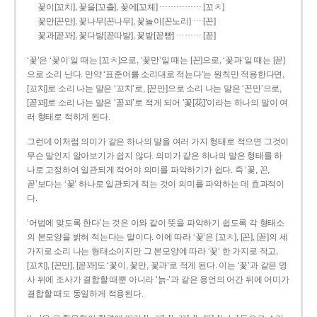
……………
꽃이[꼬치], 꽃을[꼬츨], 꽃에[꼬체]
[꼬ㅊ]
…
꽃만[꼰만], 꽃나무[꼰나무], 꽃놀이[꼰노리]
[꼰]
………
꽃과[꼳꽈], 꽃다발[꼳따발], 꽃밭[꼳빧]
[꼳]
‘꽃’은 ‘꽃이’일 때는 [꼬ㅊ]으로, ‘꽃만’일 때는 [꼰]으로, ‘꽃과’일 때는 [꼳]
으로 소리 난다. 만약 ‘표준어를 소리대로 적는다’는 원칙만 적용한다면,
[꼬치]로 소리 나는 말은 ‘꼬치’로, [꼰만]으로 소리 나는 말은 ‘꼰만’으로,
[꼳꽈]로 소리 나는 말은 ‘꼳꽈’로 적게 되어 ‘꽃[花]’이라는 하나의 말이 여
러 형태로 적히게 된다.
그런데 이처럼 의미가 같은 하나의 말을 여러 가지 형태로 적으면 그것이
무슨 말인지 알아보기가 쉽지 않다. 의미가 같은 하나의 말은 형태를 하
나로 고정하여 일관되게 적어야 의미를 파악하기가 쉽다. 즉 ‘꽃, 꼰,
꼳’보다는 ‘꽃’ 하나로 일관되게 적는 것이 의미를 파악하는 데 효과적이
다.
‘어법에 맞도록 한다’는 것은 이와 같이 뜻을 파악하기 쉽도록 각 형태소
의 본모양을 밝혀 적는다는 말이다. 이에 따라 ‘꽃’은 [꼬ㅊ], [꼰], [꼳]의 세
가지로 소리 나는 형태소이지만 그 본모양에 따라 ‘꽃’ 한 가지로 적고,
[꼬치], [꼰만], [꼳꽈]도 ‘꽃이, 꽃만, 꽃과’로 적게 된다. 이는 ‘꽃’과 같은 명
사 뒤에 조사가 결합할 때뿐 아니라 ‘늙-’과 같은 용언의 어간 뒤에 어미가
결합할 때도 동일하게 적용된다.