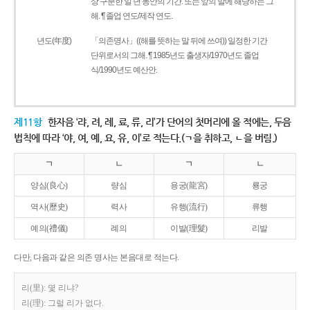
상 구분한 일 년 동안의 기간. 또는 앞의 말에 해당하는 그
해. ¶ 졸업 연도/제작 연도.
년도(年度)
「의존명사」((해를 뜻하는 말 뒤에 쓰여)) 일정한 기간
단위로서의 그해. ¶ 1985년도 출생자/1970년도 졸업
식/1990년도 예산안.
제11항
한자음 ‘랴, 려, 례, 료, 류, 리’가 단어의 첫머리에 올 적에는, 두음
법칙에 따라 ‘야, 여, 예, 요, 유, 이’로 적는다.(ㄱ을 취하고, ㄴ을 버림.)
ㄱ
ㄴ
ㄱ
ㄴ
양심(良心)
량심
용궁(龍宮)
룡궁
역사(歷史)
력사
유행(流行)
류행
예의(禮儀)
례의
이발(理髮)
리발
다만, 다음과 같은 의존 명사는 본음대로 적는다.
리(里): 몇 리냐?
리(理): 그럴 리가 없다.