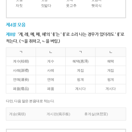
자칫
짓밟다
풋고추
햇곡식
제4절 모음
제8항
‘계, 례, 몌, 폐, 혜’의 ‘ㅖ’는 ‘ㅔ’로 소리 나는 경우가 있더라도 ‘ㅖ’로
적는다. (ㄱ을 취하고, ㄴ을 버림.)
ㄱ
ㄴ
ㄱ
ㄴ
계수(桂樹)
게수
혜택(惠澤)
헤택
사례(謝禮)
사레
계집
게집
연몌(連袂)
연메
핑계
핑게
폐품(廢品)
페품
계시다
게시다
다만, 다음 말은 본음대로 적는다.
게송(偈頌)
게시판(揭示板)
휴게실(休憩室)