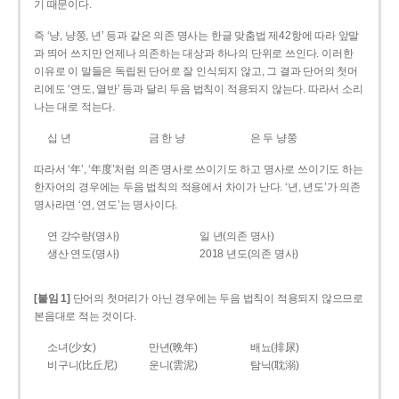
기 때문이다.
즉 ‘냥, 냥쭝, 년’ 등과 같은 의존 명사는 한글 맞춤법 제42항에 따라 앞말
과 띄어 쓰지만 언제나 의존하는 대상과 하나의 단위로 쓰인다. 이러한
이유로 이 말들은 독립된 단어로 잘 인식되지 않고, 그 결과 단어의 첫머
리에도 ‘연도, 열반’ 등과 달리 두음 법칙이 적용되지 않는다. 따라서 소리
나는 대로 적는다.
십 년
금 한 냥
은 두 냥쭝
따라서 ‘年’, ‘年度’처럼 의존 명사로 쓰이기도 하고 명사로 쓰이기도 하는
한자어의 경우에는 두음 법칙의 적용에서 차이가 난다. ‘년, 년도’가 의존
명사라면 ‘연, 연도’는 명사이다.
연 강수량(명사)
일 년(의존 명사)
생산 연도(명사)
2018 년도(의존 명사)
[붙임 1]
단어의 첫머리가 아닌 경우에는 두음 법칙이 적용되지 않으므로
본음대로 적는 것이다.
소녀(少女)
만년(晩年)
배뇨(排尿)
비구니(比丘尼)
운니(雲泥)
탐닉(耽溺)