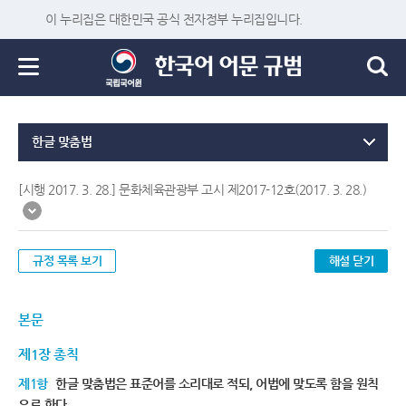
이 누리집은 대한민국 공식 전자정부 누리집입니다.
한글 맞춤법
[시행 2017. 3. 28.] 문화체육관광부 고시 제2017-12호(2017. 3. 28.)
규정 목록 보기
해설 닫기
본문
제1장 총칙
제1항
한글 맞춤법은 표준어를 소리대로 적되, 어법에 맞도록 함을 원칙
으로 한다.