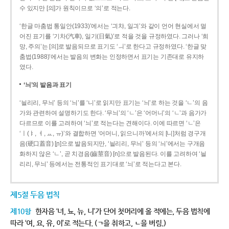
수 있지만 [의]가 원칙이므로 ‘의’로 적는다.
‘한글 마춤법 통일안(1933)’에서는 ‘긔챠, 일긔’와 같이 언어 현실에서 멀
어진 표기를 ‘기차(汽車), 일기(日氣)’로 적을 것을 규정하였다. 그러나 ‘희
망, 주의’는 [의]로 발음되므로 표기도 ‘ㅢ’로 한다고 규정하였다. ‘한글 맞
춤법(1988)’에서는 발음의 변화는 인정하면서 표기는 기존대로 유지하
였다.
‘늬’의 발음과 표기
‘늴리리, 무늬’ 등의 ‘늬’를 ‘니’로 읽지만 표기는 ‘늬’로 하는 것을 ‘ㄴ’의 음
가와 관련하여 설명하기도 한다. ‘무늬’의 ‘ㄴ’은 ‘어머니’의 ‘ㄴ’과 음가가
다르므로 이를 고려하여 ‘늬’로 적는다는 견해이다. 이에 따르면 ‘ㄴ’은
‘ㅣ(ㅑ, ㅕ, ㅛ, ㅠ)’와 결합하면 ‘어머니, 읽으니까’에서의 [니]처럼 경구개
음(硬口蓋音) [ɲ]으로 발음되지만, ‘늴리리, 무늬’ 등의 ‘늬’에서는 구개음
화하지 않은 ‘ㄴ’, 곧 치경음(齒莖音) [n]으로 발음된다. 이를 고려하여 ‘늴
리리, 무늬’ 등에서는 전통적인 표기대로 ‘늬’로 적는다고 본다.
제5절 두음 법칙
제10항
한자음 ‘녀, 뇨, 뉴, 니’가 단어 첫머리에 올 적에는, 두음 법칙에
따라 ‘여, 요, 유, 이’로 적는다. (ㄱ을 취하고, ㄴ을 버림.)