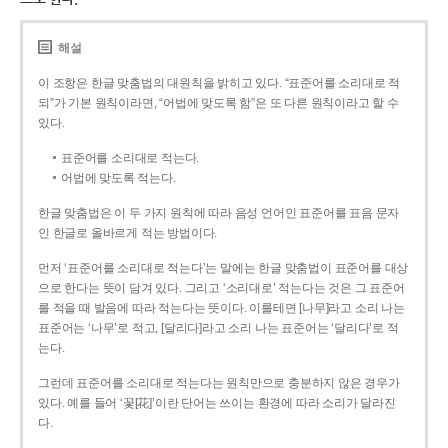
해설
이 조항은 한글 맞춤법의 대원칙을 밝히고 있다. “표준어를 소리대로 적
되”가 기본 원칙이라면, “어법에 맞도록 함”은 또 다른 원칙이라고 할 수
있다.
표준어를 소리대로 적는다.
어법에 맞도록 적는다.
한글 맞춤법은 이 두 가지 원칙에 따라 음성 언어인 표준어를 표음 문자
인 한글로 올바르게 적는 방법이다.
먼저 ‘표준어를 소리대로 적는다’는 말에는 한글 맞춤법이 표준어를 대상
으로 한다는 뜻이 담겨 있다. 그리고 ‘소리대로’ 적는다는 것은 그 표준어
를 적을 때 발음에 따라 적는다는 뜻이다. 이를테면 [나무]라고 소리 나는
표준어는 ‘나무’로 적고, [달리다]라고 소리 나는 표준어는 ‘달리다’로 적
는다.
그런데 표준어를 소리대로 적는다는 원칙만으로 충분하지 않은 경우가
있다. 예를 들어 ‘꽃[花]’이란 단어는 쓰이는 환경에 따라 소리가 달라진
다.