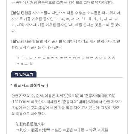
는 속담에서처럼 전통적으로 쓰여 온 것이므로 그대로 유지하였다.
[붙임 1]
한글 자모 스물넉 자만으로 적을 수 없는 소리들을 적기 위하여,
자모 두 개를 어우른 글자인 ‘ㄲ, ㄸ, ㅃ, ㅆ, ㅉ’, ‘ㅐ, ㅒ, ㅔ, ㅖ, ㅘ, ㅚ, ㅝ,
ㅟ, ㅢ’와 자모 세 개를 어우른 글자인 ‘ㅙ, ㅞ’를 쓴다는 것을 보여 준 것이
다.
[붙임 2]
사전에 올릴 적의 순서를 명확하게 하려고 제시한 것이다. 한편
받침 글자의 순서는 아래와 같다.
ㄱ ㄲ ㄳ ㄴ ㄵ ㄶ ㄷ ㄹ ㄺ ㄻ ㄼ ㄽ ㄾ ㄿ ㅀ ㅁ ㅂ ㅄ ㅅ ㅆ ㅇ ㅈ ㅊ
ㅋ ㅌ ㅍ ㅎ
더 알아보기
한글 자모 명칭의 유래
한글 자모의 수, 순서, 이름은 최세진(崔世珍)의 “훈몽자회(訓蒙字會)
(1527)”에서 비롯한다. 최세진은 “훈몽자회” 범례(凡例)에서 한글 자모가
초성에 쓰인 것과 종성에 쓰인 것을 짝을 지어 표시했는데, 그것이 자모
의 이름으로 이어졌다.
初聲終聲通用八字
ㄱ其役 ㄴ尼隱 ㄷ池
ㄹ梨乙 ㅁ眉音 ㅂ非邑 ㅅ時
ㆁ異凝