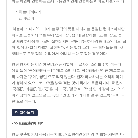
이는 체언에 결합하는 조사나 용언 어간에 결합하는 어미도 마찬가지다.
하늘이/바다가
잡아/접어
‘하늘이, 바다가’의 ‘이/가’는 주격의 뜻을 나타내는 동일한 형태소이지만
하나로 고정해서 적을 수가 없다. ‘잡-, 접-’에 결합하는 ‘-고’는 ‘잡고, 접
고’처럼 하나의 형태로만 실현되지만 ‘-아/-어’는 하나의 형태소인데도 ‘잡
아, 접어’와 같이 다르게 실현된다. 이는 달리 소리 나는 형태들을 하나의
형태소로 모두 적을 수 없어서 소리 나는 대로 적는 경우이다.
한편 한자어는 이러한 원리와 관계없이 각 글자의 소리를 밝혀 적는다.
예를 들어 ‘국어(國語)’는 [구거]로 소리 나고 ‘국민(國民)’은 [궁민]으로 소
리 나지만 ‘구거’, ‘궁민’으로 적지 않는다. 한자 하나하나는 소리와 의미
가 정해져 있으므로 그것을 밝혀 적는 것이 독서에 효율적이다. 즉 한자
‘국(國)’, ‘어(語)’, ‘민(民)’은 ‘나라 국’, ‘말씀 어’, ‘백성 민’과 같이 소리와 의
미가 정해져 있으므로 그 독립적인 소리와 의미를 알 수 있도록 ‘국어, 국
민’으로 적는다.
더 알아보기
‘어법(語法)’의 의미
한글 맞춤법에서 사용되는 ‘어법’과 일반적인 의미의 ‘어법’은 개념이 다