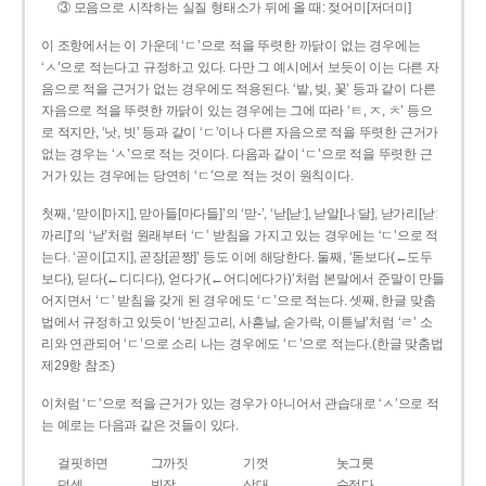
③ 모음으로 시작하는 실질 형태소가 뒤에 올 때: 젖어미[저더미]
이 조항에서는 이 가운데 ‘ㄷ’으로 적을 뚜렷한 까닭이 없는 경우에는
‘ㅅ’으로 적는다고 규정하고 있다. 다만 그 예시에서 보듯이 이는 다른 자
음으로 적을 근거가 없는 경우에도 적용된다. ‘밭, 빚, 꽃’ 등과 같이 다른
자음으로 적을 뚜렷한 까닭이 있는 경우에는 그에 따라 ‘ㅌ, ㅈ, ㅊ’ 등으
로 적지만, ‘낫, 빗’ 등과 같이 ‘ㄷ’이나 다른 자음으로 적을 뚜렷한 근거가
없는 경우는 ‘ㅅ’으로 적는 것이다. 다음과 같이 ‘ㄷ’으로 적을 뚜렷한 근
거가 있는 경우에는 당연히 ‘ㄷ’으로 적는 것이 원칙이다.
첫째, ‘맏이[마지], 맏아들[마다들]’의 ‘맏-’, ‘낟[낟ː], 낟알[나ː달], 낟가리[낟ː
까리]’의 ‘낟’처럼 원래부터 ‘ㄷ’ 받침을 가지고 있는 경우에는 ‘ㄷ’으로 적
는다. ‘곧이[고지], 곧장[곧짱]’ 등도 이에 해당한다. 둘째, ‘돋보다(←도두
보다), 딛다(←디디다), 얻다가(←어디에다가)’처럼 본말에서 준말이 만들
어지면서 ‘ㄷ’ 받침을 갖게 된 경우에도 ‘ㄷ’으로 적는다. 셋째, 한글 맞춤
법에서 규정하고 있듯이 ‘반짇고리, 사흗날, 숟가락, 이튿날’처럼 ‘ㄹ’ 소
리와 연관되어 ‘ㄷ’으로 소리 나는 경우에도 ‘ㄷ’으로 적는다.(한글 맞춤법
제29항 참조)
이처럼 ‘ㄷ’으로 적을 근거가 있는 경우가 아니어서 관습대로 ‘ㅅ’으로 적
는 예로는 다음과 같은 것들이 있다.
걸핏하면
그까짓
기껏
놋그릇
덧셈
빗장
삿대
숫접다