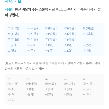
제2장 자모
제4항
한글 자모의 수는 스물넉 자로 하고, 그 순서와 이름은 다음과 같
이 정한다.
ㄱ(기역)
ㄴ(니은)
ㄷ(디귿)
ㄹ(리을)
ㅁ(미음)
ㅂ(비읍)
ㅅ(시옷)
ㅇ(이응)
ㅈ(지읒)
ㅊ(치읓)
ㅋ(키읔)
ㅌ(티읕)
ㅍ(피읖)
ㅎ(히읗)
ㅏ(아)
ㅑ(야)
ㅓ(어)
ㅕ(여)
ㅗ(오)
ㅛ(요)
ㅜ(우)
ㅠ(유)
ㅡ(으)
ㅣ(이)
[붙임 1] 위의 자모로써 적을 수 없는 소리는 두 개 이상의 자모를 어울러서 적되, 그
순서와 이름은 다음과 같이 정한다.
ㄲ
ㄸ
ㅃ
ㅆ
ㅉ
(쌍기역)
(쌍디귿)
(쌍비읍)
(쌍시옷)
(쌍지읒)
ㅐ(애)
ㅒ(얘)
ㅔ(에)
ㅖ(예)
ㅘ(와)
ㅙ(왜)
ㅚ(외)
ㅝ(워)
ㅞ(웨)
ㅟ(위)
ㅢ(의)