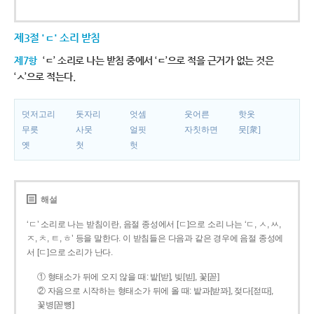
제3절 'ㄷ' 소리 받침
제7항
‘ㄷ’ 소리로 나는 받침 중에서 ‘ㄷ’으로 적을 근거가 없는 것은
‘ㅅ’으로 적는다.
덧저고리
돗자리
엇셈
웃어른
핫옷
무릇
사뭇
얼핏
자칫하면
뭇[衆]
옛
첫
헛
해설
‘ㄷ’ 소리로 나는 받침이란, 음절 종성에서 [ㄷ]으로 소리 나는 ‘ㄷ, ㅅ, ㅆ,
ㅈ, ㅊ, ㅌ, ㅎ’ 등을 말한다. 이 받침들은 다음과 같은 경우에 음절 종성에
서 [ㄷ]으로 소리가 난다.
① 형태소가 뒤에 오지 않을 때: 밭[받], 빚[빋], 꽃[꼳]
② 자음으로 시작하는 형태소가 뒤에 올 때: 밭과[받꽈], 젖다[젇따],
꽃병[꼳뼝]