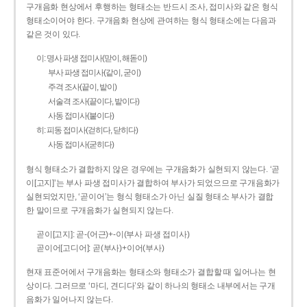
구개음화 현상에서 후행하는 형태소는 반드시 조사, 접미사와 같은 형식
형태소이어야 한다. 구개음화 현상에 관여하는 형식 형태소에는 다음과
같은 것이 있다.
이: 명사 파생 접미사(맏이, 해돋이)
부사 파생 접미사(같이, 굳이)
주격 조사(끝이, 밭이)
서술격 조사(끝이다, 밭이다)
사동 접미사(붙이다)
히: 피동 접미사(걷히다, 닫히다)
사동 접미사(굳히다)
형식 형태소가 결합하지 않은 경우에는 구개음화가 실현되지 않는다. ‘곧
이[고지]’는 부사 파생 접미사가 결합하여 부사가 되었으므로 구개음화가
실현되었지만, ‘곧이어’는 형식 형태소가 아닌 실질 형태소 부사가 결합
한 말이므로 구개음화가 실현되지 않는다.
곧이[고지]: 곧-­(어근)+­-이(부사 파생 접미사)
곧이어[고디어]: 곧(부사)+이어(부사)
현재 표준어에서 구개음화는 형태소와 형태소가 결합할 때 일어나는 현
상이다. 그러므로 ‘마디, 견디다’와 같이 하나의 형태소 내부에서는 구개
음화가 일어나지 않는다.