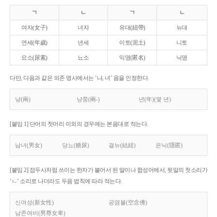
ㄱ
ㄴ
ㄱ
ㄴ
여자(女子)
녀자
유대(紐帶)
뉴대
연세(年歲)
년세
이토(泥土)
니토
요소(尿素)
뇨소
익명(匿名)
닉명
다만, 다음과 같은 의존 명사에서는 ‘냐, 녀’ 음을 인정한다.
냥(兩)
냥쭝(兩-)
년(年)(몇 년)
[붙임 1] 단어의 첫머리 이외의 경우에는 본음대로 적는다.
남녀(男女)
당뇨(糖尿)
결뉴(結紐)
은닉(隱匿)
[붙임 2] 접두사처럼 쓰이는 한자가 붙어서 된 말이나 합성어에서, 뒷말의 첫소리가
‘ㄴ’ 소리로 나더라도 두음 법칙에 따라 적는다.
신여성(新女性)
공염불(空念佛)
남존여비(男尊女卑)