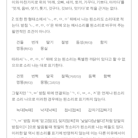
이와 마찬가지로 위의 ‘어깨, 오빠, 새끼, 토끼, 가꾸다, 기쁘다, 아끼다’를
‘엇개, 옵바, 샛기, 톳기, 갓구다, 깃브다, 앗기다’로 적을 근거는 없다.
2. 또한 한 형태소에서 ‘ㄴ, ㄹ, ㅁ, ㅇ’ 뒤에서 나는 된소리도 소리대로 적
는다. 받침 ‘ㄴ, ㄹ, ㅁ, ㅇ’은 뒤에 오는 예사소리를 된소리로 바꾸어 주는
필연적인 조건이 아니다.
건들
번개
딸기
절벙
듬성
함지
(하다)
껑둥
뭉실
(하다)
따라서 ‘ㄴ, ㄹ, ㅁ, ㅇ’ 뒤에 오는 된소리는 특별한 까닭이 있다고 할 수 없
으므로 소리 나는 대로 표기한다.
건뜻
번쩍
딸꾹
절뚝
듬뿍
함빡
(거리다)
껑뚱
뭉뚱
(하다)
(그리다)
그렇지만 ‘ㄱ, ㅂ’ 받침 뒤에 연결되는 ‘ㄱ, ㄷ, ㅂ, ㅅ, ㅈ’은 언제나 된소리
로 소리 나므로 이러한 경우에는 된소리로 표기하지 않는다.
늑대[늑때]
낙지[낙찌]
접시[접씨]
갑자기[갑짜기]
‘ㄱ, ㅂ’ 받침 외에 ‘믿고[믿꼬], 잊지[읻찌]’와 ‘낯설다[낟썰다]’처럼 앞말의
받침이 [ㄷ]으로 발음될 때 뒷말의 첫소리가 된소리로 나는 예들도 있다.
이러한 말 역시 된소리를 표기에 반영하지 않는데 이는 다른 이유에서이