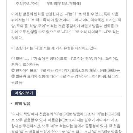
주의[주의/주이]
우리의[우리의/우리에]
이러한 발음의 변화를 반영한다면 ‘ㅢ’는 ‘ㅣ’로 적을 수 있고, 특히 자음
뒤에서는 ‘ㅣ’로 적도록 해야 할 것이다. 그러나 이미 익숙해진 표기인 ‘희
망, 주의’를 ‘히망, 주이’로 적는 것은 공감하기 어렵고 발음의 변화를 표
기에 모두 반영할 수도 없으므로 ‘ㅢ’가 ‘ㅣ’로 소리 나더라도 ‘ㅢ’로 적는
것이다.
이 조항에서는 ‘ㅢ’로 적는 세 가지 유형을 제시하고 있다.
① 모음 ‘ㅡ, ㅣ’가 줄어든 형태이므로 ‘ㅢ’로 적는 경우: 씌어(←쓰이어),
틔어(←트이어) 등
② 한자어이므로 ‘ㅢ’로 적는 경우: 의의(意義), 희망(希望), 유희(遊戱) 등
③ 발음과 표기의 전통에 따라 ‘ㅢ’로 적는 경우: 무늬, 하늬바람, 늴리리,
닁큼 등
더 알아보기
‘의’의 발음
‘의사의 책임’에서 첫음절의 ‘의’는 [의]로 발음하고 조사 ‘의’는 [의]나 [에]
로 모두 발음할 수 있다. 이들은 [이]로 소리 나는 경우가 아니라서 이 조
항과는 무관하지만, 모두 ‘의’로 적는다는 점에서 공통점이 있다. 즉 첫음
절의 ‘의’는 발음의 변화가 없으므로 ‘의’로 적고, 조사 ‘의’는 [에]로 발음할