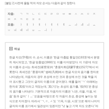
[붙임 2] 사전에 올릴 적의 자모 순서는 다음과 같이 정한다.
자음:
ㄱ
ㄲ
ㄴ
ㄷ
ㄸ
ㄹ
ㅁ
ㅂ
ㅃ
ㅅ
ㅆ
ㅇ
ㅈ
ㅉ
ㅊ
ㅋ
ㅌ
ㅍ
ㅎ
모음:
ㅏ
ㅐ
ㅑ
ㅒ
ㅓ
ㅔ
ㅕ
ㅖ
ㅗ
ㅘ
ㅙ
ㅚ
ㅛ
ㅜ
ㅝ
ㅞ
ㅟ
ㅠ
ㅡ
ㅢ
ㅣ
해설
한글 자모(字母)의 수, 순서, 이름은 ‘한글 마춤법 통일안(1933)’에서 분명
히 제시되었고, ‘한글 맞춤법(1988)’도 이를 이어받았다. 이 가운데 자모
의 이름과 순서는 최세진(崔世珍)의 “훈몽자회(訓蒙字會)(1527)”에서 비
롯한다. 최세진은 “훈몽자회” 범례(凡例)에서 한글 자모의 음가를 한자로
나타냈는데, 자음자의 경우 초성에 쓰인 것과 종성에 쓰인 것을 짝을 지
어 표시했고 그것이 글자의 이름으로 굳어졌다. 예를 들어 ‘ㄱ’ 아래에는
한자로 ‘其役’이라고 적었는데, ‘其(기)’는 초성의 음가를, ‘役(역)’은 종성
의 음가를 나타낸다. 기본적으로 자음자의 이름은 ‘니은, 리을, 미음, 비
읍’ 등과 같이 ‘ㅣㅡ’ 모음을 바탕으로 각 자음이 초성, 종성에 놓이는 방
식으로 지어졌다. 따라서 ‘ㄱ, ㄷ, ㅅ’도 ‘기윽, 디읃, 시읏’으로 해야 나머지
글자와 이름 표기에서 일관성이 있겠지만 “낫 놓고 기역 자도 모른다.”라