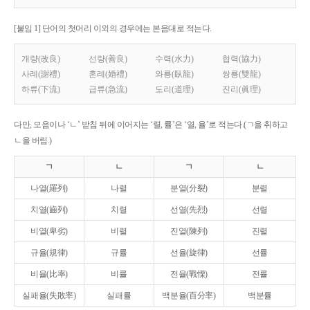
[붙임 1] 단어의 첫머리 이외의 경우에는 본음대로 적는다.
개량(改良)
선량(善良)
수력(水力)
협력(協力)
사례(謝禮)
혼례(婚禮)
와룡(臥龍)
쌍룡(雙龍)
하류(下流)
급류(急流)
도리(道理)
진리(眞理)
다만, 모음이나 ‘ㄴ’ 받침 뒤에 이어지는 ‘렬, 률’은 ‘열, 율’로 적는다.(ㄱ을 취하고
ㄴ을 버림.)
ㄱ
ㄴ
ㄱ
ㄴ
나열(羅列)
나렬
분열(分裂)
분렬
치열(齒列)
치렬
선열(先烈)
선렬
비열(卑劣)
비렬
진열(陳列)
진렬
규율(規律)
규률
선율(旋律)
선률
비율(比率)
비률
전율(戰慄)
전률
실패율(失敗率)
실패률
백분율(百分率)
백분률