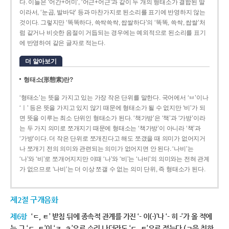
다. 이들은 ‘어간+어미’, ‘어근+어근’과 같이 두 개의 형태소가 결합된 말
이라서, ‘눈곱, 발바닥’ 등과 마찬가지로 된소리를 표기에 반영하지 않는
것이다. 그렇지만 ‘똑똑하다, 쓱싹쓱싹, 쌉쌀하다’의 ‘똑똑, 쓱싹, 쌉쌀’처
럼 같거나 비슷한 음절이 거듭되는 경우에는 예외적으로 된소리를 표기
에 반영하여 같은 글자로 적는다.
더 알아보기
형태소(形態素)란?
‘형태소’는 뜻을 가지고 있는 가장 작은 단위를 말한다. 국어에서 ‘ㅂ’이나
‘ㅣ’ 등은 뜻을 가지고 있지 않기 때문에 형태소가 될 수 없지만 ‘비’가 되
면 뜻을 이루는 최소 단위인 형태소가 된다. ‘책가방’은 ‘책’과 ‘가방’이라
는 두 가지 의미로 쪼개지기 때문에 형태소는 ‘책가방’이 아니라 ‘책’과
‘가방’이다. 더 작은 단위로 쪼개진다고 해도 쪼갰을 때 의미가 없어지거
나 쪼개기 전의 의미와 관련되는 의미가 없어지면 안 된다. ‘나비’는
‘나’와 ‘비’로 쪼개어지지만 이때 ‘나’와 ‘비’는 ‘나비’의 의미와는 전혀 관계
가 없으므로 ‘나비’는 더 이상 쪼갤 수 없는 의미 단위, 즉 형태소가 된다.
제2절 구개음화
제6항
‘ㄷ, ㅌ’ 받침 뒤에 종속적 관계를 가진 ‘- 이(-)’나 ‘- 히 -’가 올 적에
는 그 ‘ㄷ, ㅌ’이 ‘ㅈ, ㅊ’으로 소리 나더라도 ‘ㄷ, ㅌ’으로 적는다.(ㄱ을 취하