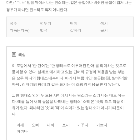
다만, ‘ㄱ, ㅂ’ 받침 뒤에서 나는 된소리는, 같은 음절이나 비슷한 음절이 겹쳐 나는
경우가 아니면 된소리로 적지 아니한다.
국수
깍두기
딱지
색시
싹둑(~싹둑)
법석
갑자기
몹시
해설
이 조항에서 ‘한 단어’는 ‘한 형태소로 이루어진 단어’를 의미하는 것으로
풀이할 수 있다. 실제로 예시하고 있는 단어와 규정의 적용을 받는 부분
은 모두 하나의 형태소 내부이다. 따라서 복합어인 ‘눈곱[눈꼽], 발바닥[발
빠닥], 잠자리[잠짜리]’와 같은 표기는 이 조항의 적용을 받지 않는다.
1. 한 형태소 안의 두 모음 사이에서 나는 된소리는 소리 나는 대로 적는
다. 예를 들어 새의 울음을 나타내는 형태소 ‘소쩍’은 ‘솟적’으로 적을 이
유가 없다. 왜냐하면 ‘솟’과 ‘적’이 의미가 있는 형태소가 아니기 때문이
다.
어깨
오빠
새끼
토끼
가꾸다
기쁘다
아끼다