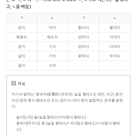
고, ㄴ을 버림.)
ㄱ
ㄴ
ㄱ
ㄴ
맏이
마지
핥이다
할치다
해돋이
해도지
걷히다
거치다
굳이
구지
닫히다
다치다
같이
가치
묻히다
무치다
끝이
끄치
해설
여기서 말하는 ‘종속적(從屬的) 관계’란, 실질 형태소인 체언, 어근, 용언
어간 등에 형식 형태소인 조사, 접미사, 어미 등이 결합하는 관계를 말한
다.
솥이[소치]: 솥(실질 형태소)+이(형식 형태소)
묻히다[무치다]: 묻­-(실질 형태소)+­-히­-(형식 형태소)+-다(형식 형태
소)