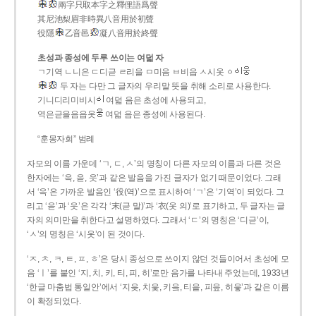
兩字只取本字之釋俚語爲聲
其尼池梨眉非時異八音用於初聲
役隱
乙音邑
凝八音用於終聲
초성과 종성에 두루 쓰이는 여덟 자
ㄱ기역 ㄴ니은 ㄷ디귿 ㄹ리을 ㅁ미음 ㅂ비읍 ㅅ시옷 ㆁ
두 자는 다만 그 글자의 우리말 뜻을 취해 소리로 사용한다.
기니디리미비시
여덟 음은 초성에 사용되고,
역은귿을음읍옷
여덟 음은 종성에 사용된다.
“훈몽자회” 범례
자모의 이름 가운데 ‘ㄱ, ㄷ, ㅅ’의 명칭이 다른 자모의 이름과 다른 것은
한자에는 ‘윽, 읃, 읏’과 같은 발음을 가진 글자가 없기 때문이었다. 그래
서 ‘윽’은 가까운 발음인 ‘役(역)’으로 표시하여 ‘ㄱ’은 ‘기역’이 되었다. 그
리고 ‘읃’과 ‘읏’은 각각 ‘末(귿 말)’과 ‘衣(옷 의)’로 표기하고, 두 글자는 글
자의 의미만을 취한다고 설명하였다. 그래서 ‘ㄷ’의 명칭은 ‘디귿’이,
‘ㅅ’의 명칭은 ‘시옷’이 된 것이다.
‘ㅈ, ㅊ, ㅋ, ㅌ, ㅍ, ㅎ’은 당시 종성으로 쓰이지 않던 것들이어서 초성에 모
음 ‘ㅣ’를 붙인 ‘지, 치, 키, 티, 피, 히’로만 음가를 나타내 주었는데, 1933년
‘한글 마춤법 통일안’에서 ‘지읒, 치읓, 키읔, 티읕, 피읖, 히읗’과 같은 이름
이 확정되었다.