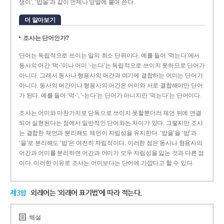
생이’, ‘밥을’과 같이 언제나 앞말에 붙여 쓴다.
더 알아보기
조사는 단어인가?
단어는 독립적으로 쓰이는 말의 최소 단위이다. 예를 들어 ‘먹는다’에서
동사의 어간 ‘먹-­’이나 어미 ‘­-는다’는 독립적으로 쓰이지 못하므로 단어가
아니다. 그래서 동사나 형용사의 어간과 여기에 결합하는 어미는 단어가
아니다. 동사의 어간이나 형용사의 어간은 어미와 서로 결합해야만 단어
가 된다. 예를 들어 ‘먹-’, ‘-는다’는 단어가 아니지만 ‘먹는다’는 단어이다.
조사는 어미와 마찬가지로 단독으로 쓰이지 못할뿐더러 체언 뒤에 연결
되어 실현된다는 점에서 일반적인 단어와는 차이가 있다. 그렇지만 조사
는 결합한 체언과 분리해도 체언이 자립성을 유지한다. ‘밥을’을 ‘밥’과
‘을’로 분리해도 ‘밥’은 여전히 자립적이다. 이러한 점은 동사나 형용사의
어간과 어미를 분리하면 어간과 어미가 모두 자립성을 잃는 것과 다른 점
이다. 이러한 이유로 조사는 어미보다는 단어에 가깝다고 할 수 있다.
제3항
외래어는 ‘외래어 표기법’에 따라 적는다.
해설