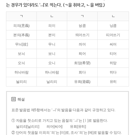
는 경우가 있더라도 ‘ㅢ’로 적는다. (ㄱ을 취하고, ㄴ을 버림.)
ㄱ
ㄴ
ㄱ
ㄴ
의의(意義)
의이
닁큼
닝큼
본의(本義)
본이
띄어쓰기
띠어쓰기
무늬[紋]
무니
씌어
씨어
보늬
보니
틔어
티어
오늬
오니
희망(希望)
히망
하늬바람
하니바람
희다
히다
늴리리
닐리리
유희(遊戱)
유히
해설
표준 발음법 제5항에서는 ‘ㅢ’의 발음을 다음과 같이 규정하고 있다.
① 자음을 첫소리로 가지고 있는 음절의 ‘ㅢ’는 [ㅣ]로 발음한다.
늴리리[닐리리]
씌어[씨어]
유희[유히]
② 단어의 첫음절 이외의 ‘의’는 [이]로, 조사 ‘의’는 [에]로 발음할 수 있다.