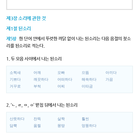
제3장 소리에 관한 것
제1절 된소리
제5항
한 단어 안에서 뚜렷한 까닭 없이 나는 된소리는 다음 음절의 첫소
리를 된소리로 적는다.
1. 두 모음 사이에서 나는 된소리
소쩍새
어깨
오빠
으뜸
아끼다
기쁘다
깨끗하다
어떠하다
해쓱하다
가끔
거꾸로
부썩
어찌
이따금
2. ‘ㄴ, ㄹ, ㅁ, ㅇ’ 받침 뒤에서 나는 된소리
산뜻하다
잔뜩
살짝
훨씬
담뿍
움찔
몽땅
엉뚱하다