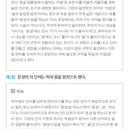
르다. 한글 맞춤법에서 말하는 ‘어법’은 표준어를 어떻게 적을지를 정해
놓은 것으로, 표기와 관련된 원리이다. 그런데 일반적인 의미의 ‘어법’은
‘말의 일정한 법칙’이라는 뜻으로 적용 범위가 무척 넓은 개념이다. 예를
들어 “동생이 밥을 먹는다.”라는 문장에서는 여러 가지 규칙을 찾아볼 수
있다. 서술어 ‘먹는다’는 주어와 목적어가 필요하며, 주어의 지시 대상을
가리키는 ‘동생’에는 조사 ‘가’가 아니라 ‘이’가 붙어야 하고, 목적어의 지
시 대상을 가리키는 ‘밥’에는 조사 ‘를’이 아니라 ‘을’이 붙어야 한다는 등
의 여러 가지 규칙이 적용되어 있는 것이다. 이 외에도 소리를 내고, 단어
를 만들고, 문장을 사용하는 데에는 수없이 많은 규칙이 필요하다. 이처
럼 언어를 조직하거나 운영하는 데에 필요한 규칙을 폭넓게 ‘어법(語
法)’이라고 한다.
제2항
문장의 각 단어는 띄어 씀을 원칙으로 한다.
해설
국어에서 단어를 단위로 띄어쓰기를 하는 것은 단어가 독립적으로 쓰이
는 말의 최소 단위이기 때문이다. ‘동생 밥 먹는다’에서 ‘동생’, ‘밥’, ‘먹는
다’는 각각이 단어이므로 띄어쓰기의 단위가 되어 ‘동생 밥 먹는다’로 띄
어 쓴다. 그런데 단어 가운데 조사는 독립성이 없어서 다른 단어와는 달
리 앞말에 붙여 쓴다. ‘동생이 밥을 먹는다’에서 ‘이’, ‘을’은 조사이므로 ‘동