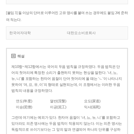
[붙임 3] 둘 이상의 단어로 이루어진 고유 명사를 붙여 쓰는 경우에도 붙임 2에 준하
여 적는다.
한국여자대학
대한요소비료회사
해설
제10항~제12항에서는 국어의 두음 법칙을 규정하였다. 두음 법칙은 단
어의 첫머리에 특정한 소리가 출현하지 못하는 현상을 말한다. ‘녀, 뇨,
뉴, 니’를 포함하는 한자어 음절이 단어 첫머리에 올 때는 ‘ㄴ’이 나타나지
못하여 ‘여, 요, 유, 이’의 형태로 실현되는데, 이 조항에서는 이러한 두음
법칙의 내용을 규정하였다.
연도(年度)
열반(涅槃)
요도(尿道)
이승(尼僧)
이공(泥工)
익사(溺死)
그런데 여기에는 예외가 있다. 한자어 음절이 ‘녀, 뇨, 뉴, 니’를 포함하고
있더라도 의존 명사에는 두음 법칙이 적용되지 않는다. 이는 의존 명사는
독립적으로 쓰이기보다는 그 앞의 말과 연결되어 하나의 단위를 구성하