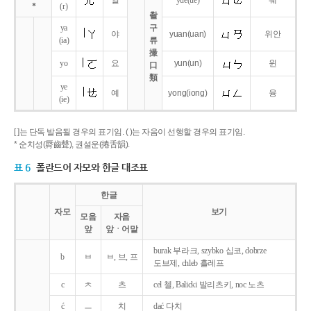
얼
yue
(ue)
웨
*
(r)
촬
ya
구
야
yuan
(uan)
위안
(ia)
류
撮
yo
요
yun
(un)
윈
口
類
ye
예
yong
(iong)
융
(ie)
[ ]는 단독 발음될 경우의 표기임. ( )는 자음이 선행할 경우의 표기임.
* 순치성(脣齒聲), 권설운(捲舌韻).
표 6
폴란드어 자모와 한글 대조표
한글
자모
보기
모음
자음
앞
앞ㆍ어말
burak 부라크, szybko 십코, dobrze
b
ㅂ
ㅂ, 브, 프
도브제, chleb 흘레프
c
ㅊ
츠
cel 첼, Balicki 발리츠키, noc 노츠
ć
ㅡ
치
dać 다치