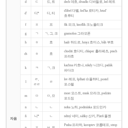
d
ㄷ
드, 트
dech 데흐, divadlo 디바들로, led 레트
d'ábel 댜벨, lod'ka 로티카, hrud'
d'
디*
디, 티
흐루티
f
ㅍ
프
fík 피크, knoflík 크노플리크
g
ㄱ
ㄱ, 그, 크
gramofon 그라모폰
h
ㅎ
흐
hadr 하드르, hmyz 흐미스, bůh 부흐
choditi 호디티, chlapec 흘라페츠, prach
ch
ㅎ
흐
프라흐
kachna 카흐나, nikdy 니크디, padák
k
ㅋ
ㄱ, 크
파다크
ㄹ,
lev 레프, šplhati 슈플하티, postel
l
ㄹ
ㄹㄹ
포스텔
most 모스트, mrak 므라크, podzim
m
ㅁ
ㅁ, 므
포드짐
n
ㄴ
ㄴ
noha 노하, podmínka 포드민카
ň
니*
ㄴ
němý 네미, sáňky 산키, Plzeň 플젠
자음
Praha 프라하, koroptev 코롭테프, strop
p
ㅍ
ㅂ, 프