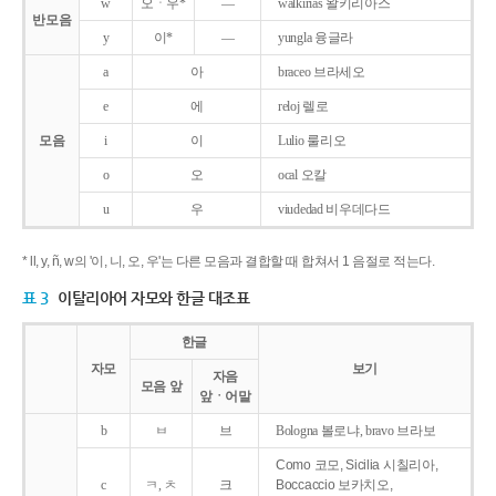
w
오ㆍ우*
―
walkirias 왈키리아스
반모음
y
이*
―
yungla 융글라
a
아
braceo 브라세오
e
에
reloj 렐로
모음
i
이
Lulio 룰리오
o
오
ocal 오칼
u
우
viudedad 비우데다드
* ll, y, ñ, w의 '이, 니, 오, 우'는 다른 모음과 결합할 때 합쳐서 1 음절로 적는다.
표 3
이탈리아어 자모와 한글 대조표
한글
자모
보기
자음
모음 앞
앞ㆍ어말
b
ㅂ
브
Bologna 볼로냐, bravo 브라보
Como 코모, Sicilia 시칠리아,
c
ㅋ, ㅊ
크
Boccaccio 보카치오,