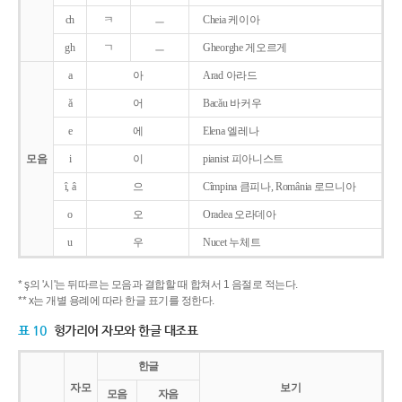
ch
ㅋ
ㅡ
Cheia 케이아
gh
ㄱ
ㅡ
Gheorghe 게오르게
a
아
Arad 아라드
ǎ
어
Bacǎu 바커우
e
에
Elena 엘레나
모음
i
이
pianist 피아니스트
î, â
으
Cîmpina 큼피나, România 로므니아
o
오
Oradea 오라데아
u
우
Nucet 누체트
* ş의 '시'는 뒤따르는 모음과 결합할 때 합쳐서 1 음절로 적는다.
** x는 개별 용례에 따라 한글 표기를 정한다.
표 10
헝가리어 자모와 한글 대조표
한글
자모
보기
모음
자음