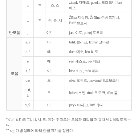
zámek 자메크, pozdní 포즈드니, bez
z
ㅈ
즈, 스
베스
Žižka 지슈카, Žvěřina 주베르지나,
ž
ㅈ
주, 슈, 시
Brož 브로시
반모음
j
이*
jaro 야로, pokoj 포코이
a, á
아
balík 발리크, komár 코마르
e, é
에
dech 데흐, léto 레토
ě
예
sěst 셰스트, věk 베크
i, í
이
kino 키노, míra 미라
모음
o,ó
오
obec 오베츠, nervózni 네르보즈니
u, ú,
우
buben 부벤, úrok 우로크, dům 둠
ů
y, ý
이
jazyk
야지크, líný 리니
* d', ň, š, t', j의 '디, 니, 시, 티, 이'는 뒤따르는 모음과 결합할 때 합쳐서 1 음절로 적는
다.
** x는 개별 용례에 따라 한글 표기를 정한다.