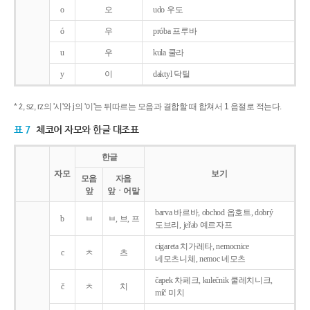
o
오
udo 우도
ó
우
próba 프루바
u
우
kula 쿨라
y
이
daktyl 닥틸
* ż, sz, rz의 '시'와 j의 '이'는 뒤따르는 모음과 결합할 때 합쳐서 1 음절로 적는다.
표 7
체코어 자모와 한글 대조표
한글
자모
보기
모음
자음
앞
앞ㆍ어말
barva 바르바, obchod 옵호트, dobrý
b
ㅂ
ㅂ, 브, 프
도브리, jeřab 예르자프
cigareta 치가레타, nemocnice
c
ㅊ
츠
네모츠니체, nemoc 네모츠
čapek 차페크, kulečnik 쿨레치니크,
č
ㅊ
치
míč 미치