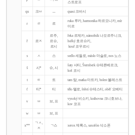
스트로프
qu
크ㅂ
ㅡ
quasi 크바시
ruka 루카, harmonika 하르모니카, mír
r
ㄹ
르
미르
르주,
řeka 르제카, námořník 나모르주니크,
ř
르ㅈ
르슈,
hořký 호르슈키,
르시
kouř 코우르시
s
ㅅ
스
sedlo 세들로, máslo 마슬로, nos 노스
šaty 샤티, Šternberk 슈테른베르크,
š
시*
슈, 시
koš 코시
t
ㅌ
트
tam 탐, matka 마트카, bolest 볼레스트
t'
티*
티
tělo 텔로, štěstí 슈테스티, obět' 오베티
vysoký 비소키, knihovna 크니호브나,
v
ㅂ
브, 프
kov 코프
w
ㅂ
브, 프
ㄱㅅ,
x**
ㄱ스
xerox 제록스, saxofón 삭소폰
ㅈ