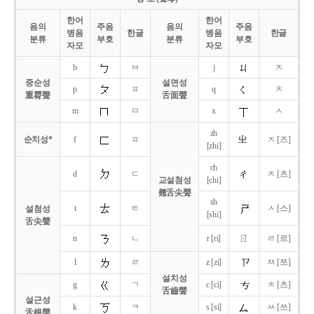
한어
한어
음의
주음
음의
주음
병음
한글
병음
한글
분류
부호
분류
부호
자모
자모
b
ㅂ
j
ㅈ
중순성
설면성
p
ㅍ
q
ㅊ
重脣聲
舌面聲
m
ㅁ
x
ㅅ
zh
순치성*
f
ㅍ
ㅈ [즈]
[zhi]
ch
d
ㄷ
ㅊ [츠]
교설첨성
[chi]
翹舌尖聲
sh
t
ㅌ
ㅅ [스]
설첨성
[shi]
舌尖聲
ㄖ
n
ㄴ
r [ri]
ㄹ [르]
l
ㄹ
z [zi]
ㅉ [쯔]
설치성
g
ㄱ
c [ci]
ㅊ [츠]
舌齒聲
설근성
k
ㅋ
s [si]
ㅆ [쓰]
舌根聲