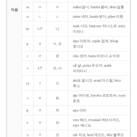
m
ㅁ
ㅁ
málna 말너, bomba 봄버, álom 알롬
자음
n
ㄴ
ㄴ
néma 네머, bunda 분더, pihen 피헨
nyak 녀크, hányszor 하니소르, irány
ny
니*
니
이라니
árpa 아르퍼, csipke 칩케, hónap
p
ㅍ
ㅂ, 프
호너프
r
ㄹ
르
róka 로커, barna 버르너, ár 아르
sál 샬, puska 푸슈카, aratás
s
시*
슈, 시
어러타시
alszik 얼시크, asztal 어스털, húsz
sz
ㅅ
스
후스
ajto 어이토, borotva 보로트버, csont
t
ㅌ
트
촌트
ty
ㅊ
치
atya 어처
vesz 베스, évszázad 에브사저드,
v
ㅂ
브
enyv 에니브
z
ㅈ
즈
zab 저브, kezd 케즈드, blúz 블루즈