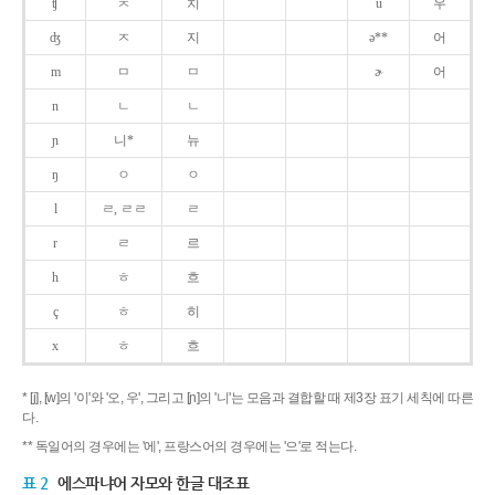
ʧ
ㅊ
치
u
우
ʤ
ㅈ
지
ə**
어
m
ㅁ
ㅁ
ɚ
어
n
ㄴ
ㄴ
ɲ
니*
뉴
ŋ
ㅇ
ㅇ
l
ㄹ, ㄹㄹ
ㄹ
r
ㄹ
르
h
ㅎ
흐
ç
ㅎ
히
x
ㅎ
흐
* [j], [w]의 '이'와 '오, 우', 그리고 [ɲ]의 '니'는 모음과 결합할 때 제3장 표기 세칙에 따른
다.
** 독일어의 경우에는 '에', 프랑스어의 경우에는 '으'로 적는다.
표 2
에스파냐어 자모와 한글 대조표