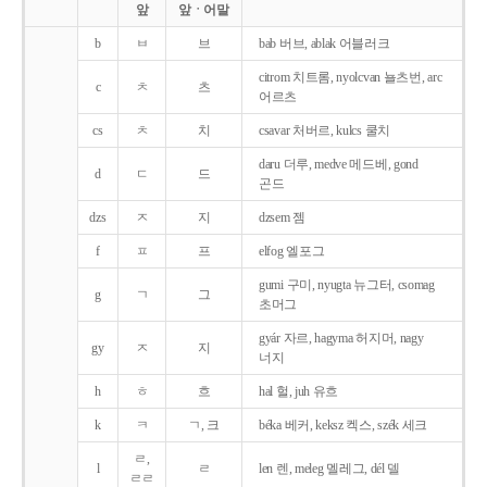
앞
앞ㆍ어말
b
ㅂ
브
bab 버브, ablak 어블러크
citrom 치트롬, nyolcvan 뇰츠번, arc
c
ㅊ
츠
어르츠
cs
ㅊ
치
csavar 처버르, kulcs 쿨치
daru 더루, medve 메드베, gond
d
ㄷ
드
곤드
dzs
ㅈ
지
dzsem 젬
f
ㅍ
프
elfog 엘포그
gumi 구미, nyugta 뉴그터, csomag
g
ㄱ
그
초머그
gyár 자르, hagyma 허지머, nagy
gy
ㅈ
지
너지
h
ㅎ
흐
hal 헐, juh 유흐
k
ㅋ
ㄱ, 크
béka 베커, keksz 켁스, szék 세크
ㄹ,
l
ㄹ
len 렌, meleg 멜레그, dél 델
ㄹㄹ