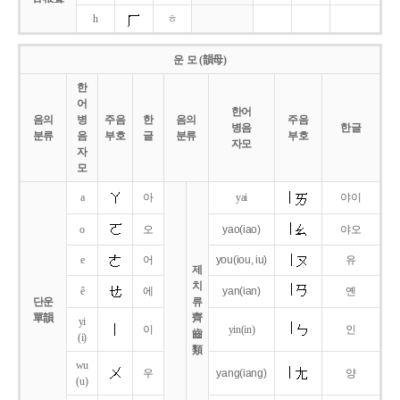
h
ㅎ
운 모 (韻母)
한
어
한어
음의
병
주음
한
음의
주음
병음
한글
분류
음
부호
글
분류
부호
자모
자
모
a
아
yai
야이
o
오
yao
(iao)
야오
e
어
you
(iou,
iu)
유
제
치
ê
에
yan
(ian)
옌
단운
류
單韻
齊
yi
이
yin(in)
인
齒
(i)
類
wu
우
yang
(iang)
양
(u)