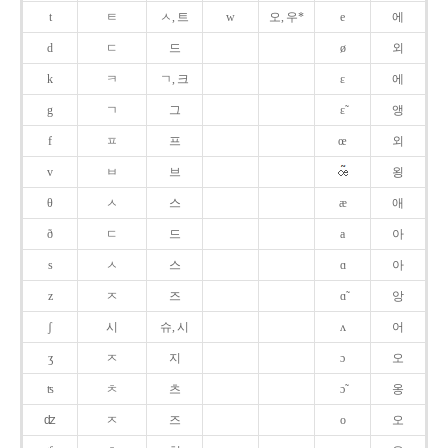
t
ㅌ
ㅅ, 트
w
오, 우*
e
에
d
ㄷ
드
ø
외
k
ㅋ
ㄱ, 크
ɛ
에
g
ㄱ
그
ɛ̃
앵
f
ㅍ
프
œ
외
v
ㅂ
브
욍
θ
ㅅ
스
æ
애
ð
ㄷ
드
a
아
s
ㅅ
스
ɑ
아
z
ㅈ
즈
ɑ̃
앙
ʃ
시
슈, 시
ʌ
어
ʒ
ㅈ
지
ɔ
오
ʦ
ㅊ
츠
ɔ̃
옹
ʣ
ㅈ
즈
o
오