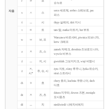
r
ㄹ
르
슈누르
serce 세르체, srebro 스레브로, pas
자음
s
ㅅ
스
파스
ś
ㅡ
시
ślepy 실레피, dziś 지시
t
ㅌ
트
tam 탐, matka 마트카, but 부트
Warszawa 바르샤바, piwnica 피브니차,
w
ㅂ
브, 프
krew 크레프
zamek 자메크, zbrodnia 즈브로드니아,
z
ㅈ
즈, 스
wywóz 비부스
ź
ㅡ
지, 시
gwoździk 그보지지크, więź 비엥시
ㅈ,
żyto 지토, różny 루주니, łyżka 위슈카,
ż
주, 슈, 시
시*
straż 스트라시
chory 호리, kuchnia 쿠흐니아, dach
ch
ㅎ
흐
다흐
dziura 지우라, dzwon 즈본, mosiądz
dz
ㅈ
즈, 츠
모시옹츠
dź
ㅡ
치
niedźwiedź 니에치비에치