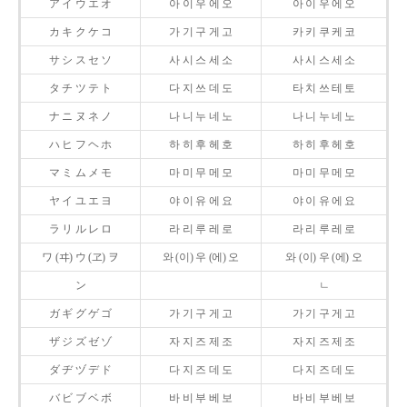
ア イ ウ エ オ
아 이 우 에 오
아 이 우 에 오
カ キ ク ケ コ
가 기 구 게 고
카 키 쿠 케 코
サ シ ス セ ソ
사 시 스 세 소
사 시 스 세 소
タ チ ツ テ ト
다 지 쓰 데 도
타 치 쓰 테 토
ナ ニ ヌ ネ ノ
나 니 누 네 노
나 니 누 네 노
ハ ヒ フ ヘ ホ
하 히 후 헤 호
하 히 후 헤 호
マ ミ ム メ モ
마 미 무 메 모
마 미 무 메 모
ヤ イ ユ エ ヨ
야 이 유 에 요
야 이 유 에 요
ラ リ ル レ ロ
라 리 루 레 로
라 리 루 레 로
ワ (ヰ) ウ (ヱ) ヲ
와 (이) 우 (에) 오
와 (이) 우 (에) 오
ン
ㄴ
ガ ギ グ ゲ ゴ
가 기 구 게 고
가 기 구 게 고
ザ ジ ズ ゼ ゾ
자 지 즈 제 조
자 지 즈 제 조
ダ ヂ ヅ デ ド
다 지 즈 데 도
다 지 즈 데 도
バ ビ ブ ベ ボ
바 비 부 베 보
바 비 부 베 보