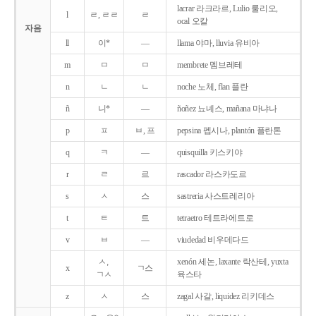
lacrar 라크라르, Lulio 룰리오,
l
ㄹ, ㄹㄹ
ㄹ
ocal 오칼
자음
ll
이*
―
llama 야마, lluvia 유비아
m
ㅁ
ㅁ
membrete 멤브레테
n
ㄴ
ㄴ
noche 노체, flan 플란
ñ
니*
―
ñoñez 뇨녜스, mañana 마냐나
p
ㅍ
ㅂ, 프
pepsina 펩시나, plantón 플란톤
q
ㅋ
―
quisquilla 키스키야
r
ㄹ
르
rascador 라스카도르
s
ㅅ
스
sastreria 사스트레리아
t
ㅌ
트
tetraetro 테트라에트로
v
ㅂ
―
viudedad 비우데다드
ㅅ,
xenón 세논, laxante 락산테, yuxta
x
ㄱ스
ㄱㅅ
육스타
z
ㅅ
스
zagal 사갈, liquidez 리키데스