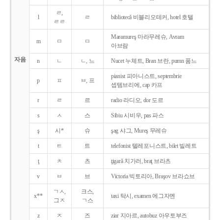
ㄹ,
l
ㄹ
bibliotecǎ 비블리오테커, hotel 호텔
ㄹㄹ
Maramureş 마라무레슈, Avram
m
ㅁ
ㅁ
아브람
자음
n
ㄴ
ㄴ, 느
Nucet 누체트, Bran 브란, pumn 품느
pianist 피아니스트, septembrie
p
ㅍ
ㅂ, 프
셉템브리에, cap 카프
r
ㄹ
르
radio 라디오, dor 도르
s
ㅅ
스
Sibiu 시비우, pas 파스
ş
시*
슈
şag 샤그, Mureş 무레슈
t
ㅌ
트
telefonist 텔레포니스트, bilet 빌레트
ţ
ㅊ
츠
ţigarǎ 치가러, braţ 브라츠
v
ㅂ
브
Victoria 빅토리아, Braşov 브라쇼브
ㄱㅅ,
크스,
x**
taxi 탁시, examen 에그자멘
그ㅈ
ㄱ스
z
ㅈ
즈
ziar 지아르, autobuz 아우토부즈