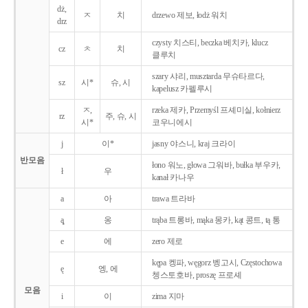
dż,
ㅈ
치
drzewo 제보, łodż 워치
drz
czysty 치스티, beczka 베치카, klucz
cz
ㅊ
치
클루치
szary 샤리, musztarda 무슈타르다,
sz
시*
슈, 시
kapelusz 카펠루시
ㅈ,
rzeka 제카, Przemyśl 프셰미실, kołnierz
rz
주, 슈, 시
시*
코우니에시
j
이*
jasny 야스니, kraj 크라이
반모음
łono 워노, głowa 그워바, bułka 부우카,
ł
우
kanał 카나우
a
아
trawa 트라바
ą̨
옹
trąba 트롱바, mąka 몽카, kąt 콩트, tą 통
e
에
zero 제로
kępa 켕파, węgorz 벵고시, Częstochowa
ę
엥, 에
쳉스토호바, proszę 프로셰
모음
i
이
zima 지마