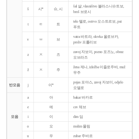
šal 샬, vlasništvo 블라스니슈트보,
š
시*
슈, 시
broš 브로시
telo 텔로, ostrvo 오스트르보, put
t
ㅌ
트
푸트
vatra 바트라, olovka 올로브카,
v
ㅂ
브
proliv 프롤리브
zavoj 자보이, pozno 포즈노, obraz
z
ㅈ
즈
오브라즈
žena 제나, izložba 이즐로주바, muž
ž
ㅈ
주
무주
pojas 포야스, zavoj 자보이, odjelo
반모음
j
이*
오델로
a
아
bakar 바카르
e
에
cev 체브
모음
i
이
dim 딤
o
오
molim 몰림
u
우
zubar 주바르