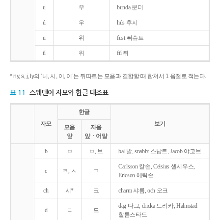
u
우
bunda 분더
ú
우
hús 후시
ü
위
füst 퓌슈트
ű
위
fű 퓌
* ny, s, j, ly의 ‘니, 시, 이, 이’는 뒤따르는 모음과 결합할 때 합쳐서 1 음절로 적는다.
표 11
스웨덴어 자모와 한글 대조표
한글
자모
보기
모음
자음
앞
앞ㆍ어말
b
ㅂ
ㅂ, 브
bal 발, snabbt 스납트, Jacob 야코브
Carlsson 칼손, Celsius 셀시우스,
c
ㅋ, ㅅ
ㄱ
Ericson 에릭손
ch
시*
크
charm 샤름, och 오크
dag 다그, dricka 드리카, Halmstad
d
ㄷ
드
할름스타드