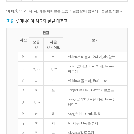
* lj, nj, š, j의 '리, 니, 시, 이'는 뒤따르는 모음과 결합할 때 합쳐서 1 음절로 적는다.
표 9
루마니아어 자모와 한글 대조표
한글
자모
보기
모음
자음
앞
앞ㆍ어말
b
ㅂ
브
bibliotecǎ 비블리오테커, alb 알브
Cîntec 큰테크, Cine 치네, facturǎ
c
ㅋ, ㅊ
ㄱ, 크
팍투러
d
ㄷ
드
Moldova 몰도바, Brad 브라드
f
ㅍ
프
Focşani 폭샤니, Cartof 카르토프
Galaţi 갈라치, Gigel 지젤, hering
g
ㄱ, ㅈ
그
헤린그
h
ㅎ
흐
haţeg 하체그, duh 두흐
j
ㅈ
지
Jiu 지우, Cluj 클루지
k
ㅋ
ㅡ
kilogram 킬로그람