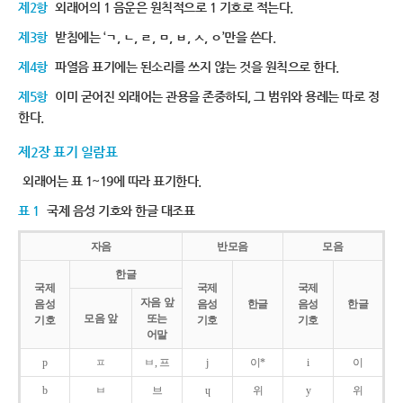
제2항
외래어의 1 음운은 원칙적으로 1 기호로 적는다.
제3항
받침에는 ‘ㄱ, ㄴ, ㄹ, ㅁ, ㅂ, ㅅ, ㅇ’만을 쓴다.
제4항
파열음 표기에는 된소리를 쓰지 않는 것을 원칙으로 한다.
제5항
이미 굳어진 외래어는 관용을 존중하되, 그 범위와 용례는 따로 정
한다.
제2장 표기 일람표
외래어는 표 1~19에 따라 표기한다.
표 1
국제 음성 기호와 한글 대조표
자음
반모음
모음
한글
국제
국제
국제
자음 앞
음성
음성
한글
음성
한글
모음 앞
또는
기호
기호
기호
어말
p
ㅍ
ㅂ, 프
j
이*
i
이
b
ㅂ
브
ɥ
위
y
위