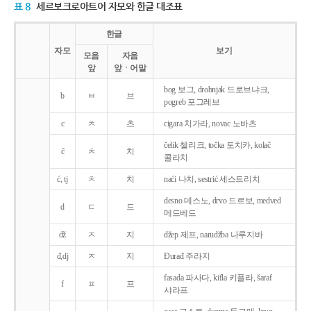
표 8
세르보크로아트어 자모와 한글 대조표
한글
자모
보기
모음
자음
앞
앞ㆍ어말
bog 보그, drobnjak 드로브냐크,
b
ㅂ
브
pogreb 포그레브
c
ㅊ
츠
cigara 치가라, novac 노바츠
čelik 첼리크, točka 토치카, kolač
č
ㅊ
치
콜라치
ć, tj
ㅊ
치
naći 나치, sestrić 세스트리치
desno 데스노, drvo 드르보, medved
d
ㄷ
드
메드베드
dž
ㅈ
지
džep 제프, narudžba 나루지바
đ,dj
ㅈ
지
Ðurađ 주라지
fasada 파사다, kifla 키플라, šaraf
f
ㅍ
프
샤라프