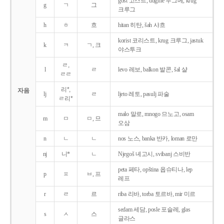
gost 고스트, dugme 두그메, krug
g
ㄱ
그
크루그
h
ㅎ
흐
hitan 히탄, šah 샤흐
korist 코리스트, krug 크루그, jastuk
k
ㅋ
ㄱ, 크
야스투크
ㄹ,
l
ㄹ
levo 레보, balkon 발콘, šal 샬
ㄹㄹ
리*,
자음
lj
ㄹ
ljeto 레토, pasulj 파술
ㄹ리*
malo 말로, mnogo 므노고, osam
m
ㅁ
ㅁ, 므
오삼
n
ㄴ
ㄴ
nos 노스, banka 반카, loman 로만
nj
니*
ㄴ
Njegoš 녜고시, svibanj 스비반
peta 페타, opština 옵슈티나, lep
p
ㅍ
ㅂ, 프
레프
r
ㄹ
르
riba 리바, torba 토르바, mir 미르
sedam 세담, posle 포슬레, glas
s
ㅅ
스
글라스