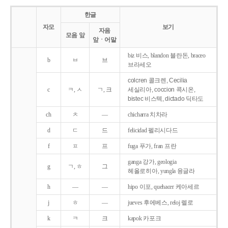
한글
자모
보기
자음
모음 앞
앞ㆍ어말
biz 비스, blandon 블란돈, braceo
b
ㅂ
브
브라세오
colcren 콜크렌, Cecilia
c
ㅋ, ㅅ
ㄱ, 크
세실리아, coccion 콕시온,
bistec 비스텍, dictado 딕타도
ch
ㅊ
―
chicharra 치차라
d
ㄷ
드
felicidad 펠리시다드
f
ㅍ
프
fuga 푸가, fran 프란
ganga 강가, geologia
g
ㄱ, ㅎ
그
헤올로히아, yungla 융글라
h
―
―
hipo 이포, quehacer 케아세르
j
ㅎ
―
jueves 후에베스, reloj 렐로
k
ㅋ
크
kapok 카포크