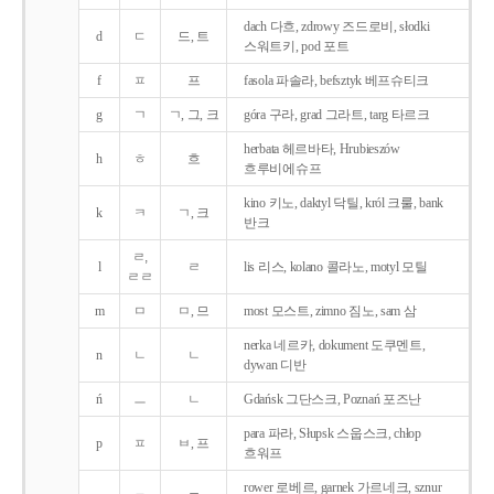
dach 다흐, zdrowy 즈드로비, słodki
d
ㄷ
드, 트
스워트키, pod 포트
f
ㅍ
프
fasola 파솔라, befsztyk 베프슈티크
g
ㄱ
ㄱ, 그, 크
góra 구라, grad 그라트, targ 타르크
herbata 헤르바타, Hrubieszów
h
ㅎ
흐
흐루비에슈프
kino 키노, daktyl 닥틸, król 크룰, bank
k
ㅋ
ㄱ, 크
반크
ㄹ,
l
ㄹ
lis 리스, kolano 콜라노, motyl 모틸
ㄹㄹ
m
ㅁ
ㅁ, 므
most 모스트, zimno 짐노, sam 삼
nerka 네르카, dokument 도쿠멘트,
n
ㄴ
ㄴ
dywan 디반
ń
ㅡ
ㄴ
Gdańsk 그단스크, Poznań 포즈난
para 파라, Słupsk 스웁스크, chłop
p
ㅍ
ㅂ, 프
흐워프
rower 로베르, garnek 가르네크, sznur