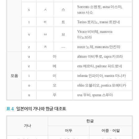
Sorrento 소렌토, asma 아스마,
s
ㅅ
스
sasso 사소
t
ㅌ
트
Torino 토리노, tranne 트란네
Vivace 비바체, manovra
v
ㅂ
브
마노브라
z
ㅊ
―
nozze 노체, mancanza 만칸차
a
아
abituro 아비투로, capra 카프라
e
에
erta 에르타, padrone 파드로네
모음
i
이
infamia 인파미아, manica 마니카
o
오
oblio 오블리오, poetica 포에티카
u
우
uva 우바, spuma 스푸마
표 4
일본어의 가나와 한글 대조표
한글
가나
어두
어중ㆍ어말