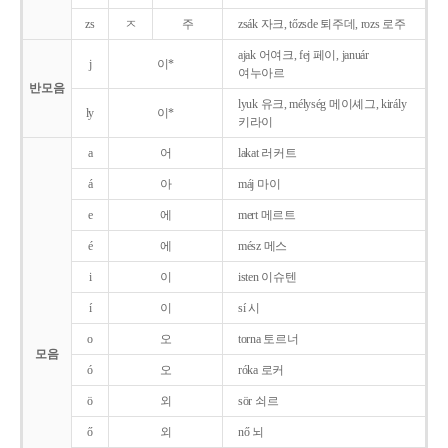
zs
ㅈ
주
zsák 자크, tőzsde 퇴주데, rozs 로주
ajak 어여크, fej 페이, január
j
이*
여누아르
반모음
lyuk 유크, mélység 메이셰그, király
ly
이*
키라이
a
어
lakat 러커트
á
아
máj 마이
e
에
mert 메르트
é
에
mész 메스
i
이
isten 이슈텐
í
이
sí 시
o
오
torna 토르너
모음
ó
오
róka 로커
ö
외
sör 쇠르
ő
외
nő 뇌