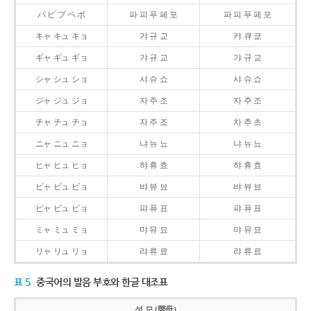
パ ピ プ ペ ポ
파 피 푸 페 포
파 피 푸 페 포
キャ キュ キョ
갸 규 교
캬 큐 쿄
ギャ ギュ ギョ
갸 규 교
갸 규 교
シャ シュ ショ
샤 슈 쇼
샤 슈 쇼
ジャ ジュ ジョ
자 주 조
자 주 조
チャ チュ チョ
자 주 조
차 추 초
ニャ ニュ ニョ
냐 뉴 뇨
냐 뉴 뇨
ヒャ ヒュ ヒョ
햐 휴 효
햐 휴 효
ビャ ビュ ビョ
뱌 뷰 뵤
뱌 뷰 뵤
ピャ ピュ ピョ
퍄 퓨 표
퍄 퓨 표
ミャ ミュ ミョ
먀 뮤 묘
먀 뮤 묘
リャ リュ リョ
랴 류 료
랴 류 료
표 5
중국어의 발음 부호와 한글 대조표
성 모 (聲母)