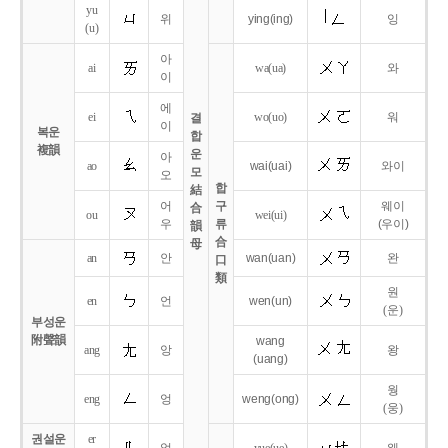
yu
위
ying
(ing)
잉
(u)
아
ai
wa
(ua)
와
이
에
ei
wo
(uo)
워
결
이
복운
합
複韻
운
아
ao
wai
(uai)
와이
모
오
합
結
어
구
웨이
合
ou
wei
(ui)
우
류
(우이)
韻
合
母
an
안
wan
(uan)
완
口
類
원
en
언
wen
(un)
(운)
부성운
附聲韻
wang
ang
앙
왕
(uang)
웡
eng
엉
weng
(ong)
(웅)
권설운
er