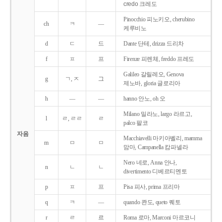
credo 크레도
Pinocchio 피노키오, cherubino
ch
ㅋ
―
케루비노
d
ㄷ
드
Dante 단테, drizza 드리차
f
ㅍ
프
Firenze 피렌체, freddo 프레도
Galileo 갈릴레오, Genova
g
ㄱ, ㅈ
그
제노바, gloria 글로리아
h
―
―
hanno 안노, oh 오
Milano 밀라노, largo 라르고,
l
ㄹ, ㄹㄹ
ㄹ
palco 팔코
자음
Macchiavelli 마키아벨리, mamma
m
ㅁ
ㅁ
맘마, Campanella 캄파넬라
Nero 네로, Anna 안나,
n
ㄴ
ㄴ
divertimento 디베르티멘토
p
ㅍ
프
Pisa 피사, prima 프리마
q
ㅋ
―
quando 콴도, queto 퀘토
r
ㄹ
르
Roma 로마, Marconi 마르코니