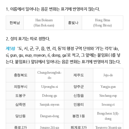
1. 이름에서 일어나는 음운 변화는 표기에 반영하지 않는다.
Han Boknam
Hong Bitna
한복남
홍빛나
(Han Bok-nam)
(Hong Bit-na)
2. 성의 표기는 따로 정한다.
제5항
‘도, 시, 군, 구, 읍, 면, 리, 동’의 행정 구역 단위와 ‘가’는 각각 ‘do,
si, gun, gu, eup, myeon, ri, dong, ga’로 적고, 그 앞에는 붙임표(-)를 넣
는다. 붙임표(-) 앞뒤에서 일어나는 음운 변화는 표기에 반영하지 않는다.
Chungcheongbuk-
충청북도
제주도
Jeju-do
do
의정부시
Uijeongbu-si
양주군
Yangju-gun
도봉구
Dobong-gu
신창읍
Sinchang-eup
삼죽면
Samjuk-myeon
인왕리
Inwang-ri
Bongcheon 1(il)-
당산동
Dangsan-dong
봉천 1동
dong
종로 2가
Jongno 2(i)-ga
퇴계로 3가
Toegyero 3(sam)-ga