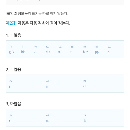
[붙임 2] 장모음의 표기는 따로 하지 않는다.
제2항
자음은 다음 각호와 같이 적는다.
1. 파열음
ㄱ
ㄲ
ㅋ
ㄷ
ㄸ
ㅌ
ㅂ
ㅃ
ㅍ
g, k
kk
k
d, t
tt
t
b, p
pp
p
2. 파찰음
ㅈ
ㅉ
ㅊ
j
jj
ch
3. 마찰음
ㅅ
ㅆ
ㅎ
s
ss
h