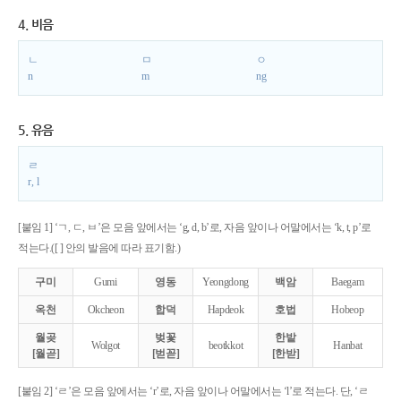
4. 비음
ㄴ
ㅁ
ㅇ
n
m
ng
5. 유음
ㄹ
r, l
[붙임 1] ‘ㄱ, ㄷ, ㅂ’은 모음 앞에서는 ‘g, d, b’로, 자음 앞이나 어말에서는 ‘k, t, p’로
적는다.([ ] 안의 발음에 따라 표기함.)
구미
Gumi
영동
Yeongdong
백암
Baegam
옥천
Okcheon
합덕
Hapdeok
호법
Hobeop
월곶
벚꽃
한밭
Wolgot
beotkkot
Hanbat
[월곧]
[벋꼳]
[한받]
[붙임 2] ‘ㄹ’은 모음 앞에서는 ‘r’로, 자음 앞이나 어말에서는 ‘l’로 적는다. 단, ‘ㄹ