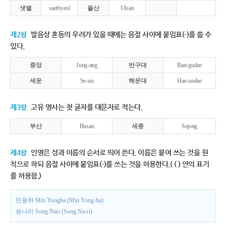
샛별
saetbyeol
울산
Ulsan
제2항
발음상 혼동의 우려가 있을 때에는 음절 사이에 붙임표(-)를 쓸 수
있다.
중앙
Jung-ang
반구대
Ban-gudae
세운
Se-un
해운대
Hae-undae
제3항
고유 명사는 첫 글자를 대문자로 적는다.
부산
Busan
세종
Sejong
제4항
인명은 성과 이름의 순서로 띄어 쓴다. 이름은 붙여 쓰는 것을 원
칙으로 하되 음절 사이에 붙임표(-)를 쓰는 것을 허용한다.( ( ) 안의 표기
를 허용함.)
민용하 Min Yongha (Min Yong-ha)
송나리 Song Nari (Song Na-ri)