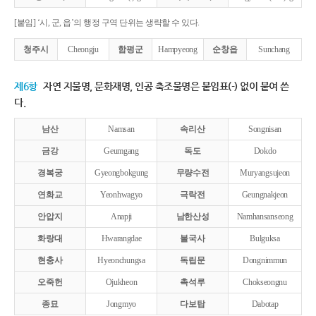
[붙임] ‘시, 군, 읍’의 행정 구역 단위는 생략할 수 있다.
청주시
Cheongju
함평군
Hampyeong
순창읍
Sunchang
제6항
자연 지물명, 문화재명, 인공 축조물명은 붙임표(-) 없이 붙여 쓴
다.
남산
Namsan
속리산
Songnisan
금강
Geumgang
독도
Dokdo
경복궁
Gyeongbokgung
무량수전
Muryangsujeon
연화교
Yeonhwagyo
극락전
Geungnakjeon
안압지
Anapji
남한산성
Namhansanseong
화랑대
Hwarangdae
불국사
Bulguksa
현충사
Hyeonchungsa
독립문
Dongnimmun
오죽헌
Ojukheon
촉석루
Chokseongnu
종묘
Jongmyo
다보탑
Dabotap