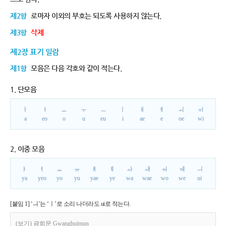
제2항
로마자 이외의 부호는 되도록 사용하지 않는다.
제3항
삭제
제2장 표기 일람
제1항
모음은 다음 각호와 같이 적는다.
1. 단모음
ㅏ
ㅓ
ㅗ
ㅜ
ㅡ
ㅣ
ㅐ
ㅔ
ㅚ
ㅟ
a
eo
o
u
eu
i
ae
e
oe
wi
2. 이중 모음
ㅑ
ㅕ
ㅛ
ㅠ
ㅒ
ㅖ
ㅘ
ㅙ
ㅝ
ㅞ
ㅢ
ya
yeo
yo
yu
yae
ye
wa
wae
wo
we
ui
[붙임 1] ‘ㅢ’는 ‘ㅣ’로 소리 나더라도 ui로 적는다.
(보기) 광희문 Gwanghuimun