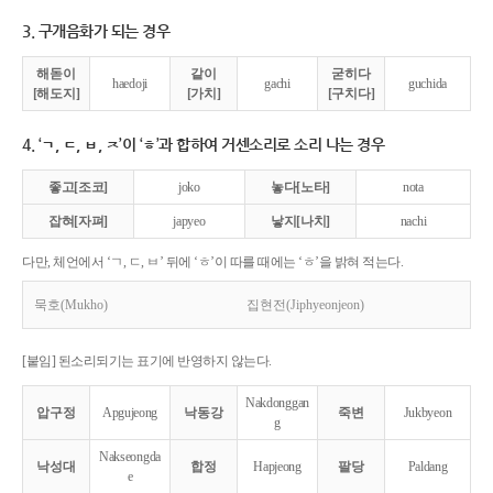
3. 구개음화가 되는 경우
해돋이
같이
굳히다
haedoji
gachi
guchida
[해도지]
[가치]
[구치다]
4. ‘ㄱ, ㄷ, ㅂ, ㅈ’이 ‘ㅎ’과 합하여 거센소리로 소리 나는 경우
좋고[조코]
joko
놓다[노타]
nota
잡혀[자펴]
japyeo
낳지[나치]
nachi
다만, 체언에서 ‘ㄱ, ㄷ, ㅂ’ 뒤에 ‘ㅎ’이 따를 때에는 ‘ㅎ’을 밝혀 적는다.
묵호(Mukho)
집현전(Jiphyeonjeon)
[붙임] 된소리되기는 표기에 반영하지 않는다.
Nakdonggan
압구정
Apgujeong
낙동강
죽변
Jukbyeon
g
Nakseongda
낙성대
합정
Hapjeong
팔당
Paldang
e