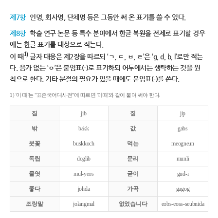
제7항
인명, 회사명, 단체명 등은 그동안 써 온 표기를 쓸 수 있다.
제8항
학술 연구 논문 등 특수 분야에서 한글 복원을 전제로 표기할 경우
에는 한글 표기를 대상으로 적는다.
1)
이 때
글자 대응은 제2장을 따르되 ‘ㄱ, ㄷ, ㅂ, ㄹ’은 ‘g, d, b, l’로만 적는
다. 음가 없는 ‘ㅇ’은 붙임표(-)로 표기하되 어두에서는 생략하는 것을 원
칙으로 한다. 기타 분절의 필요가 있을 때에도 붙임표(-)를 쓴다.
1) '이 때'는 "표준국어대사전"에 따르면 '이때'와 같이 붙여 써야 한다.
집
jib
짚
jip
밖
bakk
값
gabs
붓꽃
buskkoch
먹는
meogneun
독립
doglib
문리
munli
물엿
mul-yeos
굳이
gud-i
좋다
johda
가곡
gagog
조랑말
jolangmal
없었습니다
eobs-eoss-seubnida