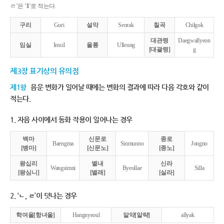
ㄹ’은 ‘ll’로 적는다.
구리
Guri
설악
Seorak
칠곡
Chilgok
대관령
Daegwallyeon
임실
Imsil
울릉
Ulleung
[대괄령]
g
제3장 표기상의 유의점
제1항
음운 변화가 일어날 때에는 변화의 결과에 따라 다음 각호와 같이
적는다.
1. 자음 사이에서 동화 작용이 일어나는 경우
백마
신문로
종로
Baengma
Sinmunno
Jongno
[뱅마]
[신문노]
[종노]
왕십리
별내
신라
Wangsimni
Byeollae
Silla
[왕심니]
[별래]
[실라]
2. ‘ㄴ, ㄹ’이 덧나는 경우
학여울[항녀울]
Hangnyeoul
알약[알략]
allyak