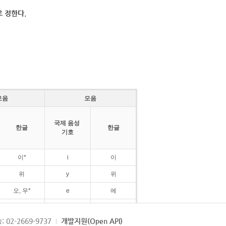
 정한다.
모음
모음
국제 음성
한글
한글
기호
이*
i
이
위
y
위
오, 우*
e
에
ø
외
: 02-2669-9737
개발지원(Open API)
ɛ
에