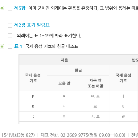
제5항
이미 굳어진 외래어는 관용을 존중하되, 그 범위와 용례는 따로
북
제2장 표기 일람표
외래어는 표 1~19에 따라 표기한다.
표 1
국제 음성 기호와 한글 대조표
북
자음
반
한글
국제 음성
국제 음성
자음 앞
기호
기호
모음 앞
또는 어말
p
ㅍ
ㅂ, 프
j
b
ㅂ
브
ɥ
t
ㅌ
ㅅ, 트
w
d
ㄷ
드
154(방화3동 827)
대표 전화: 02-2669-9775(평일 09:00~18:00)
전송
k
ㅋ
ㄱ, 크