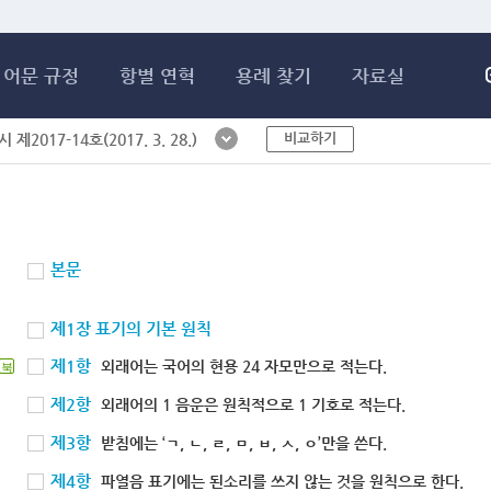
메인콘텐츠 바로가기
어문 규정
항별 연혁
용례 찾기
자료실
비교하기
제2017-14호(2017. 3. 28.)
본문
제1장 표기의 기본 원칙
제1항
외래어는 국어의 현용 24 자모만으로 적는다.
북
제2항
외래어의 1 음운은 원칙적으로 1 기호로 적는다.
제3항
받침에는 ‘ㄱ, ㄴ, ㄹ, ㅁ, ㅂ, ㅅ, ㅇ’만을 쓴다.
제4항
파열음 표기에는 된소리를 쓰지 않는 것을 원칙으로 한다.