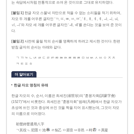
는 속담에서처럼 전통적으로 쓰여 온 것이므로 그대로 유지하였다.
[붙임 1]
한글 자모 스물넉 자만으로 적을 수 없는 소리들을 적기 위하여,
자모 두 개를 어우른 글자인 ‘ㄲ, ㄸ, ㅃ, ㅆ, ㅉ’, ‘ㅐ, ㅒ, ㅔ, ㅖ, ㅘ, ㅚ, ㅝ,
ㅟ, ㅢ’와 자모 세 개를 어우른 글자인 ‘ㅙ, ㅞ’를 쓴다는 것을 보여 준 것이
다.
[붙임 2]
사전에 올릴 적의 순서를 명확하게 하려고 제시한 것이다. 한편
받침 글자의 순서는 아래와 같다.
ㄱ ㄲ ㄳ ㄴ ㄵ ㄶ ㄷ ㄹ ㄺ ㄻ ㄼ ㄽ ㄾ ㄿ ㅀ ㅁ ㅂ ㅄ ㅅ ㅆ ㅇ ㅈ ㅊ
ㅋ ㅌ ㅍ ㅎ
더 알아보기
한글 자모 명칭의 유래
한글 자모의 수, 순서, 이름은 최세진(崔世珍)의 “훈몽자회(訓蒙字會)
(1527)”에서 비롯한다. 최세진은 “훈몽자회” 범례(凡例)에서 한글 자모가
초성에 쓰인 것과 종성에 쓰인 것을 짝을 지어 표시했는데, 그것이 자모
의 이름으로 이어졌다.
初聲終聲通用八字
ㄱ其役 ㄴ尼隱 ㄷ池
ㄹ梨乙 ㅁ眉音 ㅂ非邑 ㅅ時
ㆁ異凝