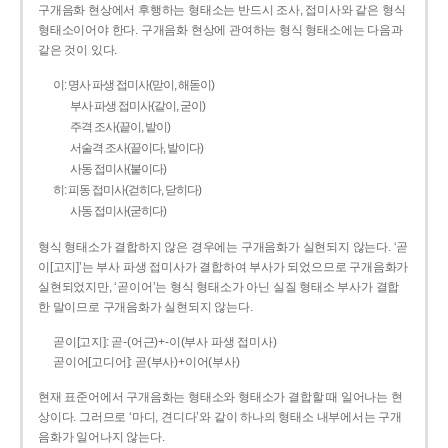
구개음화 현상에서 후행하는 형태소는 반드시 조사, 접미사와 같은 형식
형태소이어야 한다. 구개음화 현상에 관여하는 형식 형태소에는 다음과
같은 것이 있다.
이: 명사 파생 접미사(맏이, 해돋이)
부사 파생 접미사(같이, 굳이)
주격 조사(끝이, 밭이)
서술격 조사(끝이다, 밭이다)
사동 접미사(붙이다)
히: 피동 접미사(걷히다, 닫히다)
사동 접미사(굳히다)
형식 형태소가 결합하지 않은 경우에는 구개음화가 실현되지 않는다. ‘곧
이[고지]’는 부사 파생 접미사가 결합하여 부사가 되었으므로 구개음화가
실현되었지만, ‘곧이어’는 형식 형태소가 아닌 실질 형태소 부사가 결합
한 말이므로 구개음화가 실현되지 않는다.
곧이[고지]: 곧-­(어근)+­-이(부사 파생 접미사)
곧이어[고디어]: 곧(부사)+이어(부사)
현재 표준어에서 구개음화는 형태소와 형태소가 결합할 때 일어나는 현
상이다. 그러므로 ‘마디, 견디다’와 같이 하나의 형태소 내부에서는 구개
음화가 일어나지 않는다.