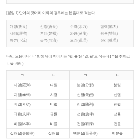
[붙임 1] 단어의 첫머리 이외의 경우에는 본음대로 적는다.
개량(改良)
선량(善良)
수력(水力)
협력(協力)
사례(謝禮)
혼례(婚禮)
와룡(臥龍)
쌍룡(雙龍)
하류(下流)
급류(急流)
도리(道理)
진리(眞理)
다만, 모음이나 ‘ㄴ’ 받침 뒤에 이어지는 ‘렬, 률’은 ‘열, 율’로 적는다.(ㄱ을 취하고
ㄴ을 버림.)
ㄱ
ㄴ
ㄱ
ㄴ
나열(羅列)
나렬
분열(分裂)
분렬
치열(齒列)
치렬
선열(先烈)
선렬
비열(卑劣)
비렬
진열(陳列)
진렬
규율(規律)
규률
선율(旋律)
선률
비율(比率)
비률
전율(戰慄)
전률
실패율(失敗率)
실패률
백분율(百分率)
백분률