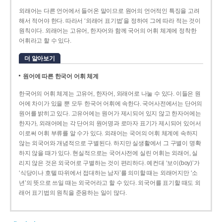
외래어는 다른 언어에서 들어온 말이므로 원어의 언어적인 특징을 고려
해서 적어야 한다. 따라서 ‘외래어 표기법’을 정하여 그에 따라 적는 것이
원칙이다. 외래어는 고유어, 한자어와 함께 국어의 어휘 체계에 정착한
어휘라고 할 수 있다.
더 알아보기
원어에 따른 한국어 어휘 체계
한국어의 어휘 체계는 고유어, 한자어, 외래어로 나눌 수 있다. 이들은 원
어에 차이가 있을 뿐 모두 한국어 어휘에 속한다. 국어사전에서는 단어의
원어를 밝히고 있다. 고유어에는 원어가 제시되어 있지 않고 한자어에는
한자가, 외래어에는 각 단어의 원어명과 로마자 표기가 제시되어 있어서
이로써 어휘 부류를 알 수가 있다. 외래어는 국어의 어휘 체계에 속하지
않는 외국어와 개념적으로 구별된다. 하지만 실생활에서 그 구별이 명확
하지 않을 때가 있다. 현실적으로는 국어사전에 실린 어휘는 외래어, 실
리지 않은 것은 외국어로 구별하는 것이 편리하다. 예컨대 ‘보이(boy)’가
‘식당이나 호텔 따위에서 접대하는 남자’를 의미할 때는 외래어지만 ‘소
년’의 뜻으로 쓰일 때는 외국어라고 할 수 있다. 외국어를 표기할 때도 외
래어 표기법의 원칙을 준용하는 일이 많다.