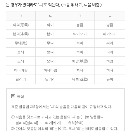
는 경우가 있더라도 ‘ㅢ’로 적는다. (ㄱ을 취하고, ㄴ을 버림.)
ㄱ
ㄴ
ㄱ
ㄴ
의의(意義)
의이
닁큼
닝큼
본의(本義)
본이
띄어쓰기
띠어쓰기
무늬[紋]
무니
씌어
씨어
보늬
보니
틔어
티어
오늬
오니
희망(希望)
히망
하늬바람
하니바람
희다
히다
늴리리
닐리리
유희(遊戱)
유히
해설
표준 발음법 제5항에서는 ‘ㅢ’의 발음을 다음과 같이 규정하고 있다.
① 자음을 첫소리로 가지고 있는 음절의 ‘ㅢ’는 [ㅣ]로 발음한다.
늴리리[닐리리]
씌어[씨어]
유희[유히]
② 단어의 첫음절 이외의 ‘의’는 [이]로, 조사 ‘의’는 [에]로 발음할 수 있다.