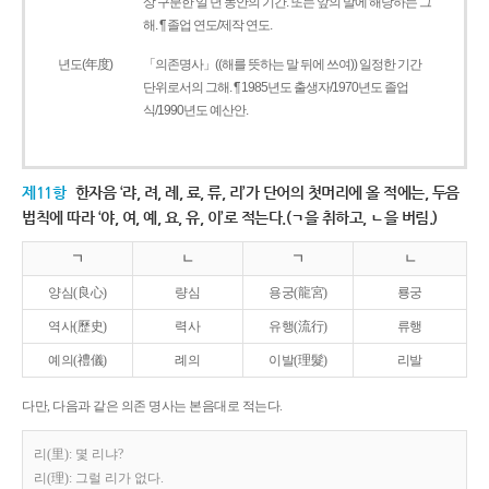
상 구분한 일 년 동안의 기간. 또는 앞의 말에 해당하는 그
해. ¶ 졸업 연도/제작 연도.
년도(年度)
「의존명사」((해를 뜻하는 말 뒤에 쓰여)) 일정한 기간
단위로서의 그해. ¶ 1985년도 출생자/1970년도 졸업
식/1990년도 예산안.
제11항
한자음 ‘랴, 려, 례, 료, 류, 리’가 단어의 첫머리에 올 적에는, 두음
법칙에 따라 ‘야, 여, 예, 요, 유, 이’로 적는다.(ㄱ을 취하고, ㄴ을 버림.)
ㄱ
ㄴ
ㄱ
ㄴ
양심(良心)
량심
용궁(龍宮)
룡궁
역사(歷史)
력사
유행(流行)
류행
예의(禮儀)
례의
이발(理髮)
리발
다만, 다음과 같은 의존 명사는 본음대로 적는다.
리(里): 몇 리냐?
리(理): 그럴 리가 없다.