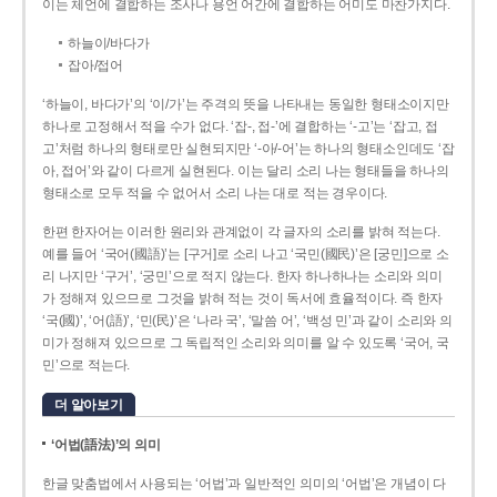
이는 체언에 결합하는 조사나 용언 어간에 결합하는 어미도 마찬가지다.
하늘이/바다가
잡아/접어
‘하늘이, 바다가’의 ‘이/가’는 주격의 뜻을 나타내는 동일한 형태소이지만
하나로 고정해서 적을 수가 없다. ‘잡-, 접-’에 결합하는 ‘-고’는 ‘잡고, 접
고’처럼 하나의 형태로만 실현되지만 ‘-아/-어’는 하나의 형태소인데도 ‘잡
아, 접어’와 같이 다르게 실현된다. 이는 달리 소리 나는 형태들을 하나의
형태소로 모두 적을 수 없어서 소리 나는 대로 적는 경우이다.
한편 한자어는 이러한 원리와 관계없이 각 글자의 소리를 밝혀 적는다.
예를 들어 ‘국어(國語)’는 [구거]로 소리 나고 ‘국민(國民)’은 [궁민]으로 소
리 나지만 ‘구거’, ‘궁민’으로 적지 않는다. 한자 하나하나는 소리와 의미
가 정해져 있으므로 그것을 밝혀 적는 것이 독서에 효율적이다. 즉 한자
‘국(國)’, ‘어(語)’, ‘민(民)’은 ‘나라 국’, ‘말씀 어’, ‘백성 민’과 같이 소리와 의
미가 정해져 있으므로 그 독립적인 소리와 의미를 알 수 있도록 ‘국어, 국
민’으로 적는다.
더 알아보기
‘어법(語法)’의 의미
한글 맞춤법에서 사용되는 ‘어법’과 일반적인 의미의 ‘어법’은 개념이 다