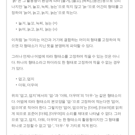
‘늙-’은 그 활용형이 환경에 따라 [늘거], [늘꼬], [늑찌], [능는] 등으로 소리
나지만 ‘늘거, 늘꼬, 늑찌, 능는’으로 적지 않고 ‘늙-’으로 어간의 형태를 고
정하여 ‘늙어, 늙고, 늙지, 늙는’으로 적는다.
늘거, 늘꼬, 늑찌, 능는 (×)
늙어, 늙고, 늙지, 늙는 (○)
이처럼 ‘늙-­’이라는 어간과 거기에 결합하는 어미의 형태를 고정하여 적
으면 각 형태소가 지닌 뜻을 분명하게 파악할 수 있다.
그러나 언제나 어법에 따라 형태소를 고정하여 적을 수 있는 것은 아니
다. 하나의 형태소라고 하더라도 한 형태로 고정하여 적을 수 없는 경우
가 있다.
덥고, 덥지
더워, 더우며
위의 ‘덥고, 덥지’에서의 ‘덥-­’과 ‘더워, 더우며’의 ‘더우-­’는 같은 형태소이
다. 어법에 따라 형태소의 본모양을 ‘덥-­’으로 고정하여 적는다면 ‘덥어,
덥으며’로 적어야 한다. 그렇지만 ‘덥어, 덥으며’는 [더버], [더브며]로 읽히
게 되므로 표준어 [더워], [더우며]의 소리를 제대로 나타낼 수 없다. 그러
므로 ‘덥고, 덥지, 더워, 더우며’는 한 형태소의 활용형이지만 그 형태를
하나로 고정할 수 없고 ‘덥-’, ‘더우-’ 두 가지로 적게 된다.