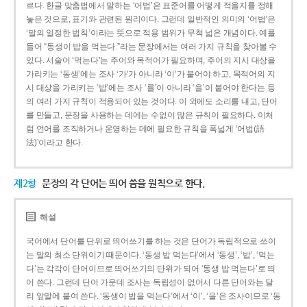
르다. 한글 맞춤법에서 말하는 ‘어법’은 표준어를 어떻게 적을지를 정해
놓은 것으로, 표기와 관련된 원리이다. 그런데 일반적인 의미의 ‘어법’은
‘말의 일정한 법칙’이라는 뜻으로 적용 범위가 무척 넓은 개념이다. 예를
들어 “동생이 밥을 먹는다.”라는 문장에서는 여러 가지 규칙을 찾아볼 수
있다. 서술어 ‘먹는다’는 주어와 목적어가 필요하며, 주어의 지시 대상을
가리키는 ‘동생’에는 조사 ‘가’가 아니라 ‘이’가 붙어야 하고, 목적어의 지
시 대상을 가리키는 ‘밥’에는 조사 ‘를’이 아니라 ‘을’이 붙어야 한다는 등
의 여러 가지 규칙이 적용되어 있는 것이다. 이 외에도 소리를 내고, 단어
를 만들고, 문장을 사용하는 데에는 수없이 많은 규칙이 필요하다. 이처
럼 언어를 조직하거나 운영하는 데에 필요한 규칙을 폭넓게 ‘어법(語
法)’이라고 한다.
제2항
문장의 각 단어는 띄어 씀을 원칙으로 한다.
해설
국어에서 단어를 단위로 띄어쓰기를 하는 것은 단어가 독립적으로 쓰이
는 말의 최소 단위이기 때문이다. ‘동생 밥 먹는다’에서 ‘동생’, ‘밥’, ‘먹는
다’는 각각이 단어이므로 띄어쓰기의 단위가 되어 ‘동생 밥 먹는다’로 띄
어 쓴다. 그런데 단어 가운데 조사는 독립성이 없어서 다른 단어와는 달
리 앞말에 붙여 쓴다. ‘동생이 밥을 먹는다’에서 ‘이’, ‘을’은 조사이므로 ‘동