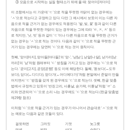
③ 모음으로 시작하는 실질 형태소가 뒤에 올 때: 젖어미[저더미]
이 조항에서는 이 가운데 ‘ㄷ’으로 적을 뚜렷한 까닭이 없는 경우에는
‘ㅅ’으로 적는다고 규정하고 있다. 다만 그 예시에서 보듯이 이는 다른 자
음으로 적을 근거가 없는 경우에도 적용된다. ‘밭, 빚, 꽃’ 등과 같이 다른
자음으로 적을 뚜렷한 까닭이 있는 경우에는 그에 따라 ‘ㅌ, ㅈ, ㅊ’ 등으
로 적지만, ‘낫, 빗’ 등과 같이 ‘ㄷ’이나 다른 자음으로 적을 뚜렷한 근거가
없는 경우는 ‘ㅅ’으로 적는 것이다. 다음과 같이 ‘ㄷ’으로 적을 뚜렷한 근
거가 있는 경우에는 당연히 ‘ㄷ’으로 적는 것이 원칙이다.
첫째, ‘맏이[마지], 맏아들[마다들]’의 ‘맏-’, ‘낟[낟ː], 낟알[나ː달], 낟가리[낟ː
까리]’의 ‘낟’처럼 원래부터 ‘ㄷ’ 받침을 가지고 있는 경우에는 ‘ㄷ’으로 적
는다. ‘곧이[고지], 곧장[곧짱]’ 등도 이에 해당한다. 둘째, ‘돋보다(←도두
보다), 딛다(←디디다), 얻다가(←어디에다가)’처럼 본말에서 준말이 만들
어지면서 ‘ㄷ’ 받침을 갖게 된 경우에도 ‘ㄷ’으로 적는다. 셋째, 한글 맞춤
법에서 규정하고 있듯이 ‘반짇고리, 사흗날, 숟가락, 이튿날’처럼 ‘ㄹ’ 소
리와 연관되어 ‘ㄷ’으로 소리 나는 경우에도 ‘ㄷ’으로 적는다.(한글 맞춤법
제29항 참조)
이처럼 ‘ㄷ’으로 적을 근거가 있는 경우가 아니어서 관습대로 ‘ㅅ’으로 적
는 예로는 다음과 같은 것들이 있다.
걸핏하면
그까짓
기껏
놋그릇
덧셈
빗장
삿대
숫접다