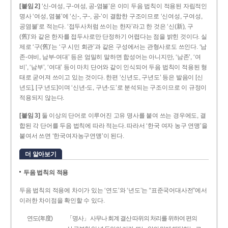
[붙임 2]
‘신-여성, 구-여성, 공-염불’은 이미 두음 법칙이 적용된 자립적인
명사 ‘여성, 염불’에 ‘신-, 구-, 공-’이 결합한 구조이므로 ‘신여성, 구여성,
공염불’로 적는다. ‘접두사처럼 쓰이는 한자’라고 한 것은 ‘신(新), 구
(舊)’와 같은 한자를 접두사로만 단정하기 어렵다는 점을 밝힌 것이다. 실
제로 ‘구(舊)’는 ‘구 시민 회관’과 같은 구성에서는 관형사로도 쓰인다. ‘남
존­-여비, 남부-­여대’ 등은 엄밀히 말하면 합성어는 아니지만, ‘남존’, ‘여
비’, ‘남부’, ‘여대’ 등이 마치 단어와 같이 인식되어 두음 법칙이 적용된 형
태로 굳어져 쓰이고 있는 것이다. 한편 ‘신년도, 구년도’ 등은 발음이 [신
년도], [구ː년도]이며 ‘신년­-도, 구년-­도’로 분석되는 구조이므로 이 규정이
적용되지 않는다.
[붙임 3]
둘 이상의 단어로 이루어진 고유 명사를 붙여 쓰는 경우에도, 결
합된 각 단어를 두음 법칙에 따라 적는다. 따라서 ‘한국 여자 농구 연맹’을
붙여서 쓰면 ‘한국여자농구연맹’이 된다.
더 알아보기
두음 법칙의 적용
두음 법칙의 적용에 차이가 있는 ‘연도’와 ‘년도’는 “표준국어대사전”에서
이러한 차이점을 확인할 수 있다.
연도(年度)
「명사」 사무나 회계 결산 따위의 처리를 위하여 편의