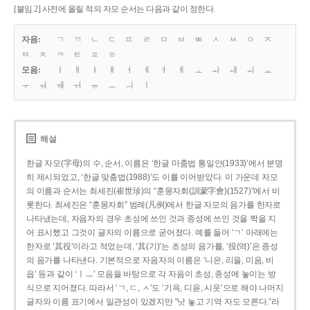
[붙임 2] 사전에 올릴 적의 자모 순서는 다음과 같이 정한다.
자음:
ㄱ
ㄲ
ㄴ
ㄷ
ㄸ
ㄹ
ㅁ
ㅂ
ㅃ
ㅅ
ㅆ
ㅇ
ㅈ
ㅉ
ㅊ
ㅋ
ㅌ
ㅍ
ㅎ
모음:
ㅏ
ㅐ
ㅑ
ㅒ
ㅓ
ㅔ
ㅕ
ㅖ
ㅗ
ㅘ
ㅙ
ㅚ
ㅛ
ㅜ
ㅝ
ㅞ
ㅟ
ㅠ
ㅡ
ㅢ
ㅣ
해설
한글 자모(字母)의 수, 순서, 이름은 ‘한글 마춤법 통일안(1933)’에서 분명
히 제시되었고, ‘한글 맞춤법(1988)’도 이를 이어받았다. 이 가운데 자모
의 이름과 순서는 최세진(崔世珍)의 “훈몽자회(訓蒙字會)(1527)”에서 비
롯한다. 최세진은 “훈몽자회” 범례(凡例)에서 한글 자모의 음가를 한자로
나타냈는데, 자음자의 경우 초성에 쓰인 것과 종성에 쓰인 것을 짝을 지
어 표시했고 그것이 글자의 이름으로 굳어졌다. 예를 들어 ‘ㄱ’ 아래에는
한자로 ‘其役’이라고 적었는데, ‘其(기)’는 초성의 음가를, ‘役(역)’은 종성
의 음가를 나타낸다. 기본적으로 자음자의 이름은 ‘니은, 리을, 미음, 비
읍’ 등과 같이 ‘ㅣㅡ’ 모음을 바탕으로 각 자음이 초성, 종성에 놓이는 방
식으로 지어졌다. 따라서 ‘ㄱ, ㄷ, ㅅ’도 ‘기윽, 디읃, 시읏’으로 해야 나머지
글자와 이름 표기에서 일관성이 있겠지만 “낫 놓고 기역 자도 모른다.”라