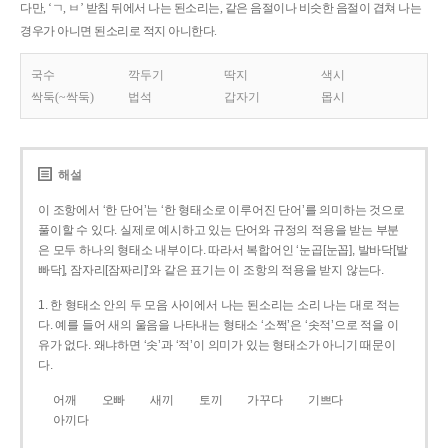
다만, ‘ㄱ, ㅂ’ 받침 뒤에서 나는 된소리는, 같은 음절이나 비슷한 음절이 겹쳐 나는
경우가 아니면 된소리로 적지 아니한다.
국수
깍두기
딱지
색시
싹둑(~싹둑)
법석
갑자기
몹시
해설
이 조항에서 ‘한 단어’는 ‘한 형태소로 이루어진 단어’를 의미하는 것으로
풀이할 수 있다. 실제로 예시하고 있는 단어와 규정의 적용을 받는 부분
은 모두 하나의 형태소 내부이다. 따라서 복합어인 ‘눈곱[눈꼽], 발바닥[발
빠닥], 잠자리[잠짜리]’와 같은 표기는 이 조항의 적용을 받지 않는다.
1. 한 형태소 안의 두 모음 사이에서 나는 된소리는 소리 나는 대로 적는
다. 예를 들어 새의 울음을 나타내는 형태소 ‘소쩍’은 ‘솟적’으로 적을 이
유가 없다. 왜냐하면 ‘솟’과 ‘적’이 의미가 있는 형태소가 아니기 때문이
다.
어깨
오빠
새끼
토끼
가꾸다
기쁘다
아끼다