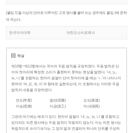
[붙임 3] 둘 이상의 단어로 이루어진 고유 명사를 붙여 쓰는 경우에도 붙임 2에 준하
여 적는다.
한국여자대학
대한요소비료회사
해설
제10항~제12항에서는 국어의 두음 법칙을 규정하였다. 두음 법칙은 단
어의 첫머리에 특정한 소리가 출현하지 못하는 현상을 말한다. ‘녀, 뇨,
뉴, 니’를 포함하는 한자어 음절이 단어 첫머리에 올 때는 ‘ㄴ’이 나타나지
못하여 ‘여, 요, 유, 이’의 형태로 실현되는데, 이 조항에서는 이러한 두음
법칙의 내용을 규정하였다.
연도(年度)
열반(涅槃)
요도(尿道)
이승(尼僧)
이공(泥工)
익사(溺死)
그런데 여기에는 예외가 있다. 한자어 음절이 ‘녀, 뇨, 뉴, 니’를 포함하고
있더라도 의존 명사에는 두음 법칙이 적용되지 않는다. 이는 의존 명사는
독립적으로 쓰이기보다는 그 앞의 말과 연결되어 하나의 단위를 구성하