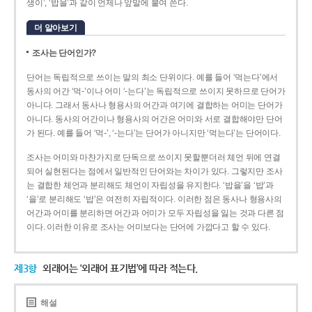
생이’, ‘밥을’과 같이 언제나 앞말에 붙여 쓴다.
더 알아보기
조사는 단어인가?
단어는 독립적으로 쓰이는 말의 최소 단위이다. 예를 들어 ‘먹는다’에서
동사의 어간 ‘먹-­’이나 어미 ‘­-는다’는 독립적으로 쓰이지 못하므로 단어가
아니다. 그래서 동사나 형용사의 어간과 여기에 결합하는 어미는 단어가
아니다. 동사의 어간이나 형용사의 어간은 어미와 서로 결합해야만 단어
가 된다. 예를 들어 ‘먹-’, ‘-는다’는 단어가 아니지만 ‘먹는다’는 단어이다.
조사는 어미와 마찬가지로 단독으로 쓰이지 못할뿐더러 체언 뒤에 연결
되어 실현된다는 점에서 일반적인 단어와는 차이가 있다. 그렇지만 조사
는 결합한 체언과 분리해도 체언이 자립성을 유지한다. ‘밥을’을 ‘밥’과
‘을’로 분리해도 ‘밥’은 여전히 자립적이다. 이러한 점은 동사나 형용사의
어간과 어미를 분리하면 어간과 어미가 모두 자립성을 잃는 것과 다른 점
이다. 이러한 이유로 조사는 어미보다는 단어에 가깝다고 할 수 있다.
제3항
외래어는 ‘외래어 표기법’에 따라 적는다.
해설