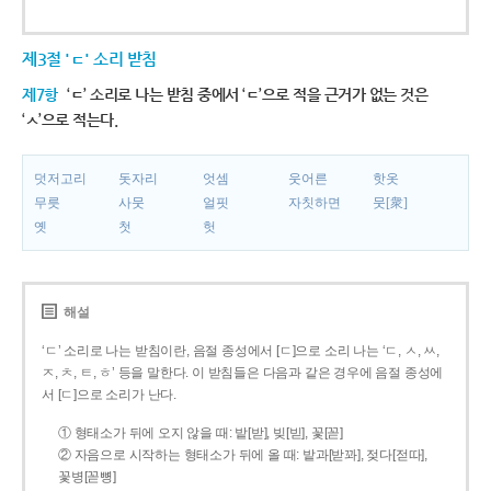
제3절 'ㄷ' 소리 받침
제7항
‘ㄷ’ 소리로 나는 받침 중에서 ‘ㄷ’으로 적을 근거가 없는 것은
‘ㅅ’으로 적는다.
덧저고리
돗자리
엇셈
웃어른
핫옷
무릇
사뭇
얼핏
자칫하면
뭇[衆]
옛
첫
헛
해설
‘ㄷ’ 소리로 나는 받침이란, 음절 종성에서 [ㄷ]으로 소리 나는 ‘ㄷ, ㅅ, ㅆ,
ㅈ, ㅊ, ㅌ, ㅎ’ 등을 말한다. 이 받침들은 다음과 같은 경우에 음절 종성에
서 [ㄷ]으로 소리가 난다.
① 형태소가 뒤에 오지 않을 때: 밭[받], 빚[빋], 꽃[꼳]
② 자음으로 시작하는 형태소가 뒤에 올 때: 밭과[받꽈], 젖다[젇따],
꽃병[꼳뼝]