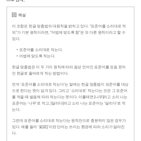
해설
이 조항은 한글 맞춤법의 대원칙을 밝히고 있다. “표준어를 소리대로 적
되”가 기본 원칙이라면, “어법에 맞도록 함”은 또 다른 원칙이라고 할 수
있다.
표준어를 소리대로 적는다.
어법에 맞도록 적는다.
한글 맞춤법은 이 두 가지 원칙에 따라 음성 언어인 표준어를 표음 문자
인 한글로 올바르게 적는 방법이다.
먼저 ‘표준어를 소리대로 적는다’는 말에는 한글 맞춤법이 표준어를 대상
으로 한다는 뜻이 담겨 있다. 그리고 ‘소리대로’ 적는다는 것은 그 표준어
를 적을 때 발음에 따라 적는다는 뜻이다. 이를테면 [나무]라고 소리 나는
표준어는 ‘나무’로 적고, [달리다]라고 소리 나는 표준어는 ‘달리다’로 적
는다.
그런데 표준어를 소리대로 적는다는 원칙만으로 충분하지 않은 경우가
있다. 예를 들어 ‘꽃[花]’이란 단어는 쓰이는 환경에 따라 소리가 달라진
다.