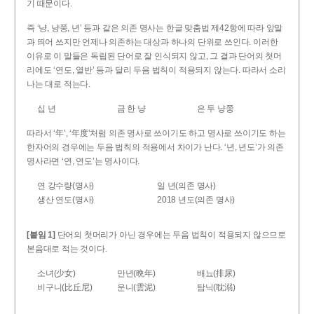
기 때문이다.
즉 ‘냥, 냥쭝, 년’ 등과 같은 의존 명사는 한글 맞춤법 제42항에 따라 앞말
과 띄어 쓰지만 언제나 의존하는 대상과 하나의 단위로 쓰인다. 이러한
이유로 이 말들은 독립된 단어로 잘 인식되지 않고, 그 결과 단어의 첫머
리에도 ‘연도, 열반’ 등과 달리 두음 법칙이 적용되지 않는다. 따라서 소리
나는 대로 적는다.
십 년
금 한 냥
은 두 냥쭝
따라서 ‘年’, ‘年度’처럼 의존 명사로 쓰이기도 하고 명사로 쓰이기도 하는
한자어의 경우에는 두음 법칙의 적용에서 차이가 난다. ‘년, 년도’가 의존
명사라면 ‘연, 연도’는 명사이다.
연 강수량(명사)
일 년(의존 명사)
생산 연도(명사)
2018 년도(의존 명사)
[붙임 1]
단어의 첫머리가 아닌 경우에는 두음 법칙이 적용되지 않으므로
본음대로 적는 것이다.
소녀(少女)
만년(晩年)
배뇨(排尿)
비구니(比丘尼)
운니(雲泥)
탐닉(耽溺)