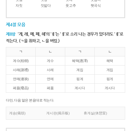
자칫
짓밟다
풋고추
햇곡식
제4절 모음
제8항
‘계, 례, 몌, 폐, 혜’의 ‘ㅖ’는 ‘ㅔ’로 소리 나는 경우가 있더라도 ‘ㅖ’로
적는다. (ㄱ을 취하고, ㄴ을 버림.)
ㄱ
ㄴ
ㄱ
ㄴ
계수(桂樹)
게수
혜택(惠澤)
헤택
사례(謝禮)
사레
계집
게집
연몌(連袂)
연메
핑계
핑게
폐품(廢品)
페품
계시다
게시다
다만, 다음 말은 본음대로 적는다.
게송(偈頌)
게시판(揭示板)
휴게실(休憩室)