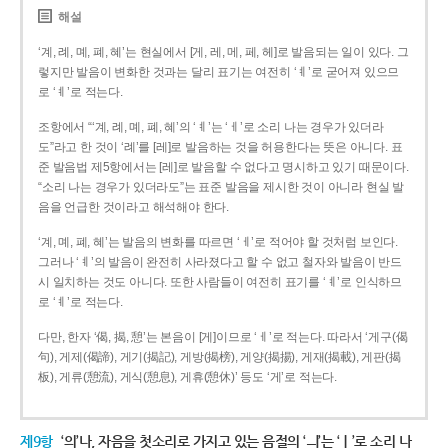
해설
‘계, 례, 몌, 폐, 혜’는 현실에서 [게, 레, 메, 페, 헤]로 발음되는 일이 있다. 그
렇지만 발음이 변화한 것과는 달리 표기는 여전히 ‘ㅖ’로 굳어져 있으므
로 ‘ㅖ’로 적는다.
조항에서 “‘계, 례, 몌, 폐, 혜’의 ‘ㅖ’는 ‘ㅔ’로 소리 나는 경우가 있더라
도”라고 한 것이 ‘례’를 [레]로 발음하는 것을 허용한다는 뜻은 아니다. 표
준 발음법 제5항에서는 [레]로 발음할 수 없다고 명시하고 있기 때문이다.
“소리 나는 경우가 있더라도”는 표준 발음을 제시한 것이 아니라 현실 발
음을 언급한 것이라고 해석해야 한다.
‘계, 몌, 폐, 혜’는 발음의 변화를 따르면 ‘ㅔ’로 적어야 할 것처럼 보인다.
그러나 ‘ㅖ’의 발음이 완전히 사라졌다고 할 수 없고 철자와 발음이 반드
시 일치하는 것도 아니다. 또한 사람들이 여전히 표기를 ‘ㅖ’로 인식하므
로 ‘ㅖ’로 적는다.
다만, 한자 ‘偈, 揭, 憩’는 본음이 [게]이므로 ‘ㅔ’로 적는다. 따라서 ‘게구(偈
句), 게제(偈諦), 게기(揭記), 게방(揭榜), 게양(揭揚), 게재(揭載), 게판(揭
板), 게류(憩流), 게식(憩息), 게휴(憩休)’ 등도 ‘게’로 적는다.
제9항
‘의’나, 자음을 첫소리로 가지고 있는 음절의 ‘ㅢ’는 ‘ㅣ’로 소리 나