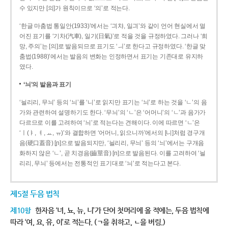
수 있지만 [의]가 원칙이므로 ‘의’로 적는다.
‘한글 마춤법 통일안(1933)’에서는 ‘긔챠, 일긔’와 같이 언어 현실에서 멀
어진 표기를 ‘기차(汽車), 일기(日氣)’로 적을 것을 규정하였다. 그러나 ‘희
망, 주의’는 [의]로 발음되므로 표기도 ‘ㅢ’로 한다고 규정하였다. ‘한글 맞
춤법(1988)’에서는 발음의 변화는 인정하면서 표기는 기존대로 유지하
였다.
‘늬’의 발음과 표기
‘늴리리, 무늬’ 등의 ‘늬’를 ‘니’로 읽지만 표기는 ‘늬’로 하는 것을 ‘ㄴ’의 음
가와 관련하여 설명하기도 한다. ‘무늬’의 ‘ㄴ’은 ‘어머니’의 ‘ㄴ’과 음가가
다르므로 이를 고려하여 ‘늬’로 적는다는 견해이다. 이에 따르면 ‘ㄴ’은
‘ㅣ(ㅑ, ㅕ, ㅛ, ㅠ)’와 결합하면 ‘어머니, 읽으니까’에서의 [니]처럼 경구개
음(硬口蓋音) [ɲ]으로 발음되지만, ‘늴리리, 무늬’ 등의 ‘늬’에서는 구개음
화하지 않은 ‘ㄴ’, 곧 치경음(齒莖音) [n]으로 발음된다. 이를 고려하여 ‘늴
리리, 무늬’ 등에서는 전통적인 표기대로 ‘늬’로 적는다고 본다.
제5절 두음 법칙
제10항
한자음 ‘녀, 뇨, 뉴, 니’가 단어 첫머리에 올 적에는, 두음 법칙에
따라 ‘여, 요, 유, 이’로 적는다. (ㄱ을 취하고, ㄴ을 버림.)