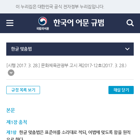
이 누리집은 대한민국 공식 전자정부 누리집입니다.
한글 맞춤법
[시행 2017. 3. 28.] 문화체육관광부 고시 제2017-12호(2017. 3. 28.)
규정 목록 보기
해설 닫기
본문
제1장 총칙
제1항
한글 맞춤법은 표준어를 소리대로 적되, 어법에 맞도록 함을 원칙
으로 한다.