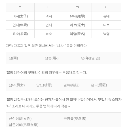
ㄱ
ㄴ
ㄱ
ㄴ
여자(女子)
녀자
유대(紐帶)
뉴대
연세(年歲)
년세
이토(泥土)
니토
요소(尿素)
뇨소
익명(匿名)
닉명
다만, 다음과 같은 의존 명사에서는 ‘냐, 녀’ 음을 인정한다.
냥(兩)
냥쭝(兩-)
년(年)(몇 년)
[붙임 1] 단어의 첫머리 이외의 경우에는 본음대로 적는다.
남녀(男女)
당뇨(糖尿)
결뉴(結紐)
은닉(隱匿)
[붙임 2] 접두사처럼 쓰이는 한자가 붙어서 된 말이나 합성어에서, 뒷말의 첫소리가
‘ㄴ’ 소리로 나더라도 두음 법칙에 따라 적는다.
신여성(新女性)
공염불(空念佛)
남존여비(男尊女卑)