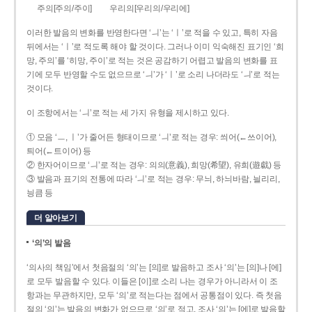
주의[주의/주이]
우리의[우리의/우리에]
이러한 발음의 변화를 반영한다면 ‘ㅢ’는 ‘ㅣ’로 적을 수 있고, 특히 자음
뒤에서는 ‘ㅣ’로 적도록 해야 할 것이다. 그러나 이미 익숙해진 표기인 ‘희
망, 주의’를 ‘히망, 주이’로 적는 것은 공감하기 어렵고 발음의 변화를 표
기에 모두 반영할 수도 없으므로 ‘ㅢ’가 ‘ㅣ’로 소리 나더라도 ‘ㅢ’로 적는
것이다.
이 조항에서는 ‘ㅢ’로 적는 세 가지 유형을 제시하고 있다.
① 모음 ‘ㅡ, ㅣ’가 줄어든 형태이므로 ‘ㅢ’로 적는 경우: 씌어(←쓰이어),
틔어(←트이어) 등
② 한자어이므로 ‘ㅢ’로 적는 경우: 의의(意義), 희망(希望), 유희(遊戱) 등
③ 발음과 표기의 전통에 따라 ‘ㅢ’로 적는 경우: 무늬, 하늬바람, 늴리리,
닁큼 등
더 알아보기
‘의’의 발음
‘의사의 책임’에서 첫음절의 ‘의’는 [의]로 발음하고 조사 ‘의’는 [의]나 [에]
로 모두 발음할 수 있다. 이들은 [이]로 소리 나는 경우가 아니라서 이 조
항과는 무관하지만, 모두 ‘의’로 적는다는 점에서 공통점이 있다. 즉 첫음
절의 ‘의’는 발음의 변화가 없으므로 ‘의’로 적고, 조사 ‘의’는 [에]로 발음할