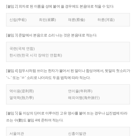
[붙임 2] 외자로 된 이름을 성에 붙여 쓸 경우에도 본음대로 적을 수 있다.
신립(申砬)
최린(崔麟)
채륜(蔡倫)
하륜(河崙)
[붙임 3] 준말에서 본음으로 소리 나는 것은 본음대로 적는다.
국련(국제 연합)
한시련(한국 시각 장애인 연합회)
[붙임 4] 접두사처럼 쓰이는 한자가 붙어서 된 말이나 합성어에서, 뒷말의 첫소리가
‘ㄴ’ 또는 ‘ㄹ’ 소리로 나더라도 두음 법칙에 따라 적는다.
역이용(逆利用)
연이율(年利率)
열역학(熱力學)
해외여행(海外旅行)
[붙임 5] 둘 이상의 단어로 이루어진 고유 명사를 붙여 쓰는 경우나 십진법에 따라
쓰는 수(數)도 붙임 4에 준하여 적는다.
서울여관
신흥이발관