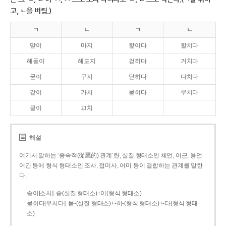
고, ㄴ을 버림.)
ㄱ
ㄴ
ㄱ
ㄴ
맏이
마지
핥이다
할치다
해돋이
해도지
걷히다
거치다
굳이
구지
닫히다
다치다
같이
가치
묻히다
무치다
끝이
끄치
해설
여기서 말하는 ‘종속적(從屬的) 관계’란, 실질 형태소인 체언, 어근, 용언
어간 등에 형식 형태소인 조사, 접미사, 어미 등이 결합하는 관계를 말한
다.
솥이[소치]: 솥(실질 형태소)+이(형식 형태소)
묻히다[무치다]: 묻­-(실질 형태소)+­-히­-(형식 형태소)+-다(형식 형태
소)