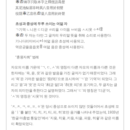
兩字只取本字之釋俚語爲聲
其尼池梨眉非時異八音用於初聲
役隱
乙音邑
凝八音用於終聲
초성과 종성에 두루 쓰이는 여덟 자
ㄱ기역 ㄴ니은 ㄷ디귿 ㄹ리을 ㅁ미음 ㅂ비읍 ㅅ시옷 ㆁ
두 자는 다만 그 글자의 우리말 뜻을 취해 소리로 사용한다.
기니디리미비시
여덟 음은 초성에 사용되고,
역은귿을음읍옷
여덟 음은 종성에 사용된다.
“훈몽자회” 범례
자모의 이름 가운데 ‘ㄱ, ㄷ, ㅅ’의 명칭이 다른 자모의 이름과 다른 것은
한자에는 ‘윽, 읃, 읏’과 같은 발음을 가진 글자가 없기 때문이었다. 그래
서 ‘윽’은 가까운 발음인 ‘役(역)’으로 표시하여 ‘ㄱ’은 ‘기역’이 되었다. 그
리고 ‘읃’과 ‘읏’은 각각 ‘末(귿 말)’과 ‘衣(옷 의)’로 표기하고, 두 글자는 글
자의 의미만을 취한다고 설명하였다. 그래서 ‘ㄷ’의 명칭은 ‘디귿’이,
‘ㅅ’의 명칭은 ‘시옷’이 된 것이다.
‘ㅈ, ㅊ, ㅋ, ㅌ, ㅍ, ㅎ’은 당시 종성으로 쓰이지 않던 것들이어서 초성에 모
음 ‘ㅣ’를 붙인 ‘지, 치, 키, 티, 피, 히’로만 음가를 나타내 주었는데, 1933년
‘한글 마춤법 통일안’에서 ‘지읒, 치읓, 키읔, 티읕, 피읖, 히읗’과 같은 이름
이 확정되었다.