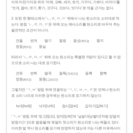
이와 마찬가지로 위의 ‘어깨, 오빠, 새끼, 토끼, 가꾸다, 기쁘다, 아끼다’를
‘엇개, 옵바, 샛기, 톳기, 갓구다, 깃브다, 앗기다’로 적을 근거는 없다.
2. 또한 한 형태소에서 ‘ㄴ, ㄹ, ㅁ, ㅇ’ 뒤에서 나는 된소리도 소리대로 적
는다. 받침 ‘ㄴ, ㄹ, ㅁ, ㅇ’은 뒤에 오는 예사소리를 된소리로 바꾸어 주는
필연적인 조건이 아니다.
건들
번개
딸기
절벙
듬성
함지
(하다)
껑둥
뭉실
(하다)
따라서 ‘ㄴ, ㄹ, ㅁ, ㅇ’ 뒤에 오는 된소리는 특별한 까닭이 있다고 할 수 없
으므로 소리 나는 대로 표기한다.
건뜻
번쩍
딸꾹
절뚝
듬뿍
함빡
(거리다)
껑뚱
뭉뚱
(하다)
(그리다)
그렇지만 ‘ㄱ, ㅂ’ 받침 뒤에 연결되는 ‘ㄱ, ㄷ, ㅂ, ㅅ, ㅈ’은 언제나 된소리
로 소리 나므로 이러한 경우에는 된소리로 표기하지 않는다.
늑대[늑때]
낙지[낙찌]
접시[접씨]
갑자기[갑짜기]
‘ㄱ, ㅂ’ 받침 외에 ‘믿고[믿꼬], 잊지[읻찌]’와 ‘낯설다[낟썰다]’처럼 앞말의
받침이 [ㄷ]으로 발음될 때 뒷말의 첫소리가 된소리로 나는 예들도 있다.
이러한 말 역시 된소리를 표기에 반영하지 않는데 이는 다른 이유에서이