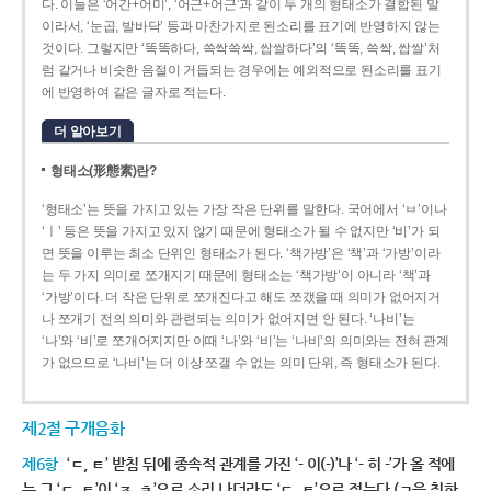
다. 이들은 ‘어간+어미’, ‘어근+어근’과 같이 두 개의 형태소가 결합된 말
이라서, ‘눈곱, 발바닥’ 등과 마찬가지로 된소리를 표기에 반영하지 않는
것이다. 그렇지만 ‘똑똑하다, 쓱싹쓱싹, 쌉쌀하다’의 ‘똑똑, 쓱싹, 쌉쌀’처
럼 같거나 비슷한 음절이 거듭되는 경우에는 예외적으로 된소리를 표기
에 반영하여 같은 글자로 적는다.
더 알아보기
형태소(形態素)란?
‘형태소’는 뜻을 가지고 있는 가장 작은 단위를 말한다. 국어에서 ‘ㅂ’이나
‘ㅣ’ 등은 뜻을 가지고 있지 않기 때문에 형태소가 될 수 없지만 ‘비’가 되
면 뜻을 이루는 최소 단위인 형태소가 된다. ‘책가방’은 ‘책’과 ‘가방’이라
는 두 가지 의미로 쪼개지기 때문에 형태소는 ‘책가방’이 아니라 ‘책’과
‘가방’이다. 더 작은 단위로 쪼개진다고 해도 쪼갰을 때 의미가 없어지거
나 쪼개기 전의 의미와 관련되는 의미가 없어지면 안 된다. ‘나비’는
‘나’와 ‘비’로 쪼개어지지만 이때 ‘나’와 ‘비’는 ‘나비’의 의미와는 전혀 관계
가 없으므로 ‘나비’는 더 이상 쪼갤 수 없는 의미 단위, 즉 형태소가 된다.
제2절 구개음화
제6항
‘ㄷ, ㅌ’ 받침 뒤에 종속적 관계를 가진 ‘- 이(-)’나 ‘- 히 -’가 올 적에
는 그 ‘ㄷ, ㅌ’이 ‘ㅈ, ㅊ’으로 소리 나더라도 ‘ㄷ, ㅌ’으로 적는다.(ㄱ을 취하