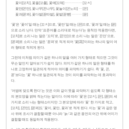
……………
꽃이[꼬치], 꽃을[꼬츨], 꽃에[꼬체]
[꼬ㅊ]
…
꽃만[꼰만], 꽃나무[꼰나무], 꽃놀이[꼰노리]
[꼰]
………
꽃과[꼳꽈], 꽃다발[꼳따발], 꽃밭[꼳빧]
[꼳]
‘꽃’은 ‘꽃이’일 때는 [꼬ㅊ]으로, ‘꽃만’일 때는 [꼰]으로, ‘꽃과’일 때는 [꼳]
으로 소리 난다. 만약 ‘표준어를 소리대로 적는다’는 원칙만 적용한다면,
[꼬치]로 소리 나는 말은 ‘꼬치’로, [꼰만]으로 소리 나는 말은 ‘꼰만’으로,
[꼳꽈]로 소리 나는 말은 ‘꼳꽈’로 적게 되어 ‘꽃[花]’이라는 하나의 말이 여
러 형태로 적히게 된다.
그런데 이처럼 의미가 같은 하나의 말을 여러 가지 형태로 적으면 그것이
무슨 말인지 알아보기가 쉽지 않다. 의미가 같은 하나의 말은 형태를 하
나로 고정하여 일관되게 적어야 의미를 파악하기가 쉽다. 즉 ‘꽃, 꼰,
꼳’보다는 ‘꽃’ 하나로 일관되게 적는 것이 의미를 파악하는 데 효과적이
다.
‘어법에 맞도록 한다’는 것은 이와 같이 뜻을 파악하기 쉽도록 각 형태소
의 본모양을 밝혀 적는다는 말이다. 이에 따라 ‘꽃’은 [꼬ㅊ], [꼰], [꼳]의 세
가지로 소리 나는 형태소이지만 그 본모양에 따라 ‘꽃’ 한 가지로 적고,
[꼬치], [꼰만], [꼳꽈]도 ‘꽃이, 꽃만, 꽃과’로 적게 된다. 이는 ‘꽃’과 같은 명
사 뒤에 조사가 결합할 때뿐 아니라 ‘늙-’과 같은 용언의 어간 뒤에 어미가
결합할 때도 동일하게 적용된다.