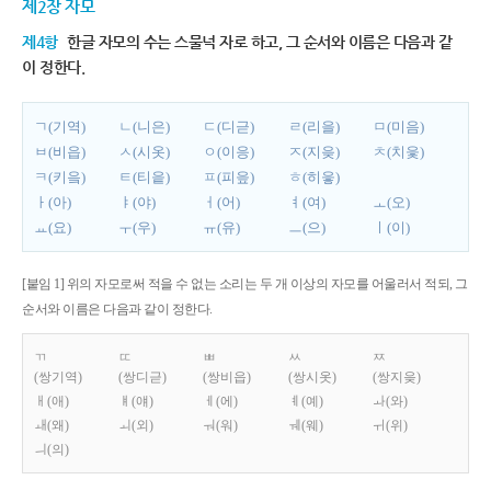
제2장 자모
제4항
한글 자모의 수는 스물넉 자로 하고, 그 순서와 이름은 다음과 같
이 정한다.
ㄱ(기역)
ㄴ(니은)
ㄷ(디귿)
ㄹ(리을)
ㅁ(미음)
ㅂ(비읍)
ㅅ(시옷)
ㅇ(이응)
ㅈ(지읒)
ㅊ(치읓)
ㅋ(키읔)
ㅌ(티읕)
ㅍ(피읖)
ㅎ(히읗)
ㅏ(아)
ㅑ(야)
ㅓ(어)
ㅕ(여)
ㅗ(오)
ㅛ(요)
ㅜ(우)
ㅠ(유)
ㅡ(으)
ㅣ(이)
[붙임 1] 위의 자모로써 적을 수 없는 소리는 두 개 이상의 자모를 어울러서 적되, 그
순서와 이름은 다음과 같이 정한다.
ㄲ
ㄸ
ㅃ
ㅆ
ㅉ
(쌍기역)
(쌍디귿)
(쌍비읍)
(쌍시옷)
(쌍지읒)
ㅐ(애)
ㅒ(얘)
ㅔ(에)
ㅖ(예)
ㅘ(와)
ㅙ(왜)
ㅚ(외)
ㅝ(워)
ㅞ(웨)
ㅟ(위)
ㅢ(의)