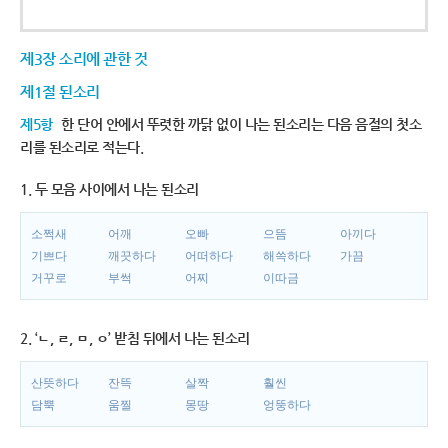
제3장 소리에 관한 것
제1절 된소리
제5항
한 단어 안에서 뚜렷한 까닭 없이 나는 된소리는 다음 음절의 첫소
리를 된소리로 적는다.
1. 두 모음 사이에서 나는 된소리
소쩍새
어깨
오빠
으뜸
아끼다
기쁘다
깨끗하다
어떠하다
해쓱하다
가끔
거꾸로
부썩
어찌
이따금
2. ‘ㄴ, ㄹ, ㅁ, ㅇ’ 받침 뒤에서 나는 된소리
산뜻하다
잔뜩
살짝
훨씬
담뿍
움찔
몽땅
엉뚱하다