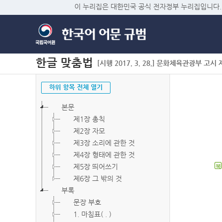
이 누리집은 대한민국 공식 전자정부 누리집입니다.
한글 맞춤법
[시행 2017. 3. 28.] 문화체육관광부 고시 제2
하위 항목 전체 열기
본문
제1장 총칙
제2장 자모
제3장 소리에 관한 것
제4장 형태에 관한 것
제5장 띄어쓰기
북
제6장 그 밖의 것
부록
문장 부호
1. 마침표( . )