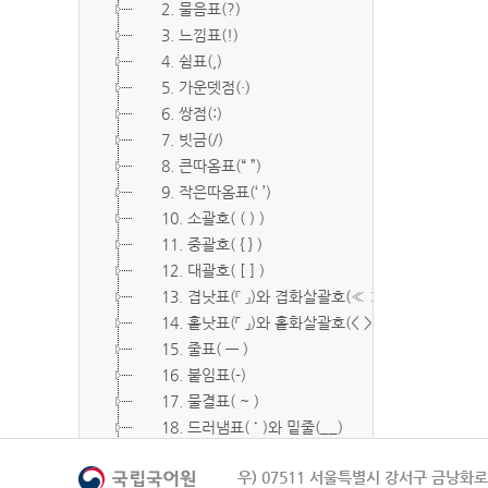
2. 물음표(?)
3. 느낌표(!)
4. 쉼표(,)
5. 가운뎃점(·)
6. 쌍점(:)
7. 빗금(/)
8. 큰따옴표(“ ”)
9. 작은따옴표(‘ ’)
10. 소괄호( ( ) )
11. 중괄호( { } )
12. 대괄호( [ ] )
13. 겹낫표(『 』)와 겹화살괄호(≪ ≫)
14. 홑낫표(「 」)와 홑화살괄호(< >)
15. 줄표( ― )
16. 붙임표(-)
17. 물결표( ~ )
18. 드러냄표( ˙ )와 밑줄(__)
19. 숨김표( O, X )
우) 07511 서울특별시 강서구 금낭화로 
20. 빠짐표( □ )