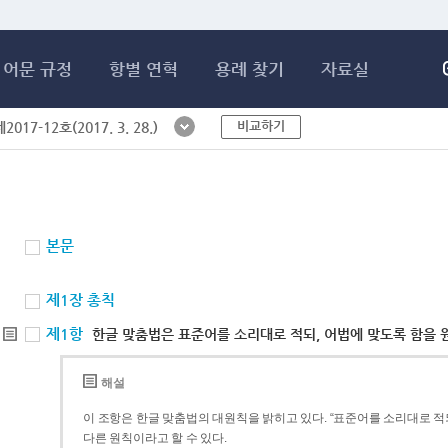
메인콘텐츠 바로가기
어문 규정
항별 연혁
용례 찾기
자료실
비교하기
017-12호(2017. 3. 28.)
본문
제1장 총칙
제1항
한글 맞춤법은 표준어를 소리대로 적되, 어법에 맞도록 함을 
해설
이 조항은 한글 맞춤법의 대원칙을 밝히고 있다. “표준어를 소리대로 적되
다른 원칙이라고 할 수 있다.