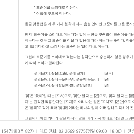
표준어를 소리대로 적는다.
어법에 맞도록 적는다.
한글 맞춤법은 이 두 가지 원칙에 따라 음성 언어인 표준어를 표음 문자
먼저 ‘표준어를 소리대로 적는다’는 말에는 한글 맞춤법이 표준어를 대상
적는다는 것은 그 표준어를 적을 때 발음에 따라 적는다는 뜻이다. 이를테면 [나무]라고 소리 나는 표준어는 ‘나무’로 적
고, [달리다]라고 소리 나는 표준어는 ‘달리다’로 적는다.
그런데 표준어를 소리대로 적는다는 원칙만으로 충분하지 않은 경우가 있다
에 따라 소리가 달라진다.
……………
꽃이[꼬치], 꽃을[꼬츨], 꽃에[꼬체]
[꼬ㅊ]
…
꽃만[꼰만], 꽃나무[꼰나무], 꽃놀이[꼰노리]
[꼰]
………
꽃과[꼳꽈], 꽃다발[꼳따발], 꽃밭[꼳빧]
[꼳]
‘꽃’은 ‘꽃이’일 때는 [꼬ㅊ]으로, ‘꽃만’일 때는 [꼰]으로, ‘꽃과’일 때는
다’는 원칙만 적용한다면, [꼬치]로 소리 나는 말은 ‘꼬치’로, [꼰만]으로 소리 나는 말은 ‘꼰만’으로, [꼳꽈]로 소리 나는 말
은 ‘꼳꽈’로 적게 되어 ‘꽃[花]’이라는 하나의 말이 여러 형태로 적히게 된
그런데 이처럼 의미가 같은 하나의 말을 여러 가지 형태로 적으면 그것이
은 하나의 말은 형태를 하나로 고정하여 일관되게 적어야 의미를 파악하기가 
되게 적는 것이 의미를 파악하는 데 효과적이다.
154(방화3동 827)
대표 전화: 02-2669-9775(평일 09:00~18:00)
전송