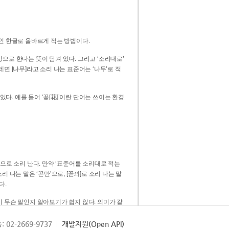
인 한글로 올바르게 적는 방법이다.
으로 한다는 뜻이 담겨 있다. 그리고 ‘소리대로’
. 예를 들어 ‘꽃[花]’이란 단어는 쓰이는 환경
 [꼳]으로 소리 난다. 만약 ‘표준어를 소리대로 적는
다.
 무슨 말인지 알아보기가 쉽지 않다. 의미가 같
쉽다. 즉 ‘꽃, 꼰, 꼳’보다는 ‘꽃’ 하나로 일관
: 02-2669-9737
개발지원(Open API)